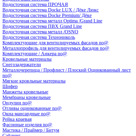
Водосточная система ПРОЧАЯ
Водосточная система Docke LUX / Дёке Люкс
Водосточная система Docke Premium/ Дёке
Водосточная система металл Optima /Grand Line
Водосточная система ПВХ Grand Line
Водосточная система металл /OSNO
Водосточная система Технониколь
Комплектующие для вентилируемых фасадов no@
Металлопрофиль для вентилируемых фасадов no@
Комплектующие / Анкера no@
Кровельные материалы
Снегозадержатели
Металлочерепица / Профлист / Плоский Оцинкованный лист
no@
Мягкие кровльные материалы
Шифер
Манжеты кровельные
Мембраны кровельные
Ондулин no@
Отливы оцинкованные no@
Окна мансардные no@
Рейка краевая
Фасонные изделия no@
Мастика / Праймер / Битум
Сайдинг