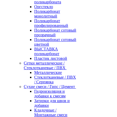
поликарбоната
Оргстекло
Поликарбонат
монолитный
Поликарбонат
профилированный
Поликарбонат сотовый
прозрачный
Поликарбонат сотовый
цветной
ВЫСТАВКА
поликарбонат
Пластик листовой
Сетки металлические /
Стеклотканевые / ПВХ
Металлические
Стеклотканевые / ПВХ
/ Серпянка
Сухие смеси / Гипс / Цемент
Гидроизоляция и
добавки к смесям
Затирки для швов и
добавки
Кладочные /
Монтажные смеси