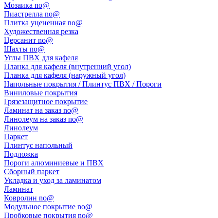
Мозаика no@
Пиастрелла no@
Плитка уцененная no@
Художественная резка
Церсанит no@
Шахты no@
Углы ПВХ для кафеля
Планка для кафеля (внутренний угол)
Планка для кафеля (наружный угол)
Напольные покрытия / Плинтус ПВХ / Пороги
Виниловые покрытия
Грязезащитное покрытие
Ламинат на заказ no@
Линолеум на заказ no@
Линолеум
Паркет
Плинтус напольный
Подложка
Пороги алюминиевые и ПВХ
Сборный паркет
Укладка и уход за ламинатом
Ламинат
Ковролин no@
Модульное покрытие no@
Пробковые покрытия no@