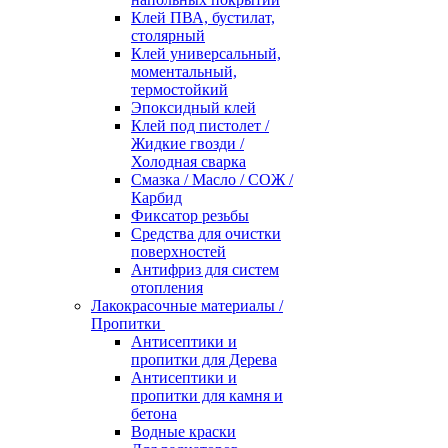
Клей ПВА, бустилат,
столярный
Клей универсальный,
моментальный,
термостойкий
Эпоксидный клей
Клей под пистолет /
Жидкие гвозди /
Холодная сварка
Смазка / Масло / СОЖ /
Карбид
Фиксатор резьбы
Средства для очистки
поверхностей
Антифриз для систем
отопления
Лакокрасочные материалы /
Пропитки
Антисептики и
пропитки для Дерева
Антисептики и
пропитки для камня и
бетона
Водные краски