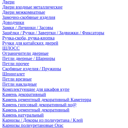
Двери
Двери входные металлические
Двери межкомнатные
Замочно-скобяные изделия
Доводчики
Замки / Личинки / Засовы
Защёлки / Ручки / Завертки / Задвижки / Фиксаторы
Ручка-скоба, ручка-кнопка
Ручки для китайских дверей
ШЛОСС
Ограничители дверные
Петли дверные / Шарниры
Петли прочее
Скобяные изделия / Пружины
Шпингалет
Петли врезные
Петли накладные
Комплектующие для шкафов купе
Камень декоративный
Камень цементный декоративный Каметерра
Камень гипсовый декоративный no@
Камень цементный декоративный
Камень натуральный
Карнизы / Декоры из полиуретана / Клей
Карнизы полиуретановые Orac