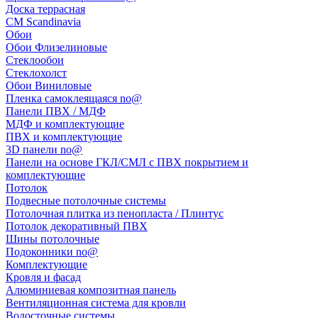
Доска террасная
CM Scandinavia
Обои
Обои Флизелиновые
Стеклообои
Стеклохолст
Обои Виниловые
Пленка самоклеящаяся no@
Панели ПВХ / МДФ
МДФ и комплектующие
ПВХ и комплектующие
3D панели no@
Панели на основе ГКЛ/СМЛ с ПВХ покрытием и
комплектующие
Потолок
Подвесные потолочные системы
Потолочная плитка из пенопласта / Плинтус
Потолок декоративный ПВХ
Шины потолочные
Подоконники no@
Комплектующие
Кровля и фасад
Алюминиевая композитная панель
Вентиляционная система для кровли
Водосточные системы