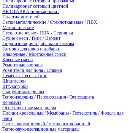
Поликарбонат сотовый прозрачный
Поликарбонат сотовый цветной
ВЫСТАВКА поликарбонат
Пластик листовой
Сетки металлические / Стеклотканевые / ПВХ
Металлические
Стеклотканевые / ПВХ / Серпянка
Сухие смеси / Гипс / Цемент
Гидроизоляция и добавки к смесям
Затирки для швов и добавки
Кладочные / Монтажные смеси
Клеевые смеси
Ремонтные составы
Ровнители для пола / Стяжки
Цемент / Песок / Гипс
Шпатлевки
Штукатурки
Сыпучие материалы
Теплоизоляция / Пароизоляция / Огнезащита
Керамзит
Огнезащитные материалы
Плёнки кровельные / Мембраны / Геотекстиль / Фольга для
бани
Скотч алюминиевый / металлизированный
Тепло-звукоизоляционные материалы