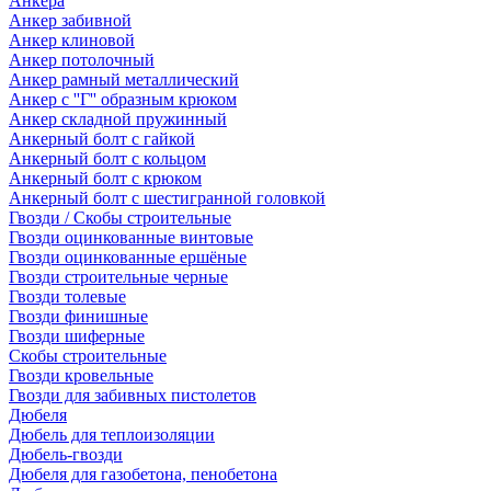
Анкера
Анкер забивной
Анкер клиновой
Анкер потолочный
Анкер рамный металлический
Анкер с ''Г'' образным крюком
Анкер складной пружинный
Анкерный болт с гайкой
Анкерный болт с кольцом
Анкерный болт с крюком
Анкерный болт с шестигранной головкой
Гвозди / Скобы строительные
Гвозди оцинкованные винтовые
Гвозди оцинкованные ершёные
Гвозди строительные черные
Гвозди толевые
Гвозди финишные
Гвозди шиферные
Скобы строительные
Гвозди кровельные
Гвозди для забивных пистолетов
Дюбеля
Дюбель для теплоизоляции
Дюбель-гвозди
Дюбеля для газобетона, пенобетона