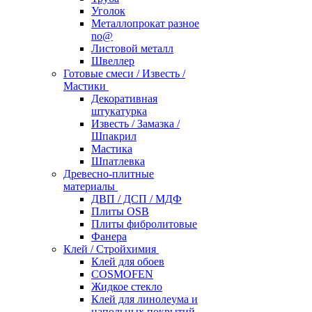
Уголок
Металлопрокат разное
no@
Листовой металл
Швеллер
Готовые смеси / Известь /
Мастики
Декоративная
штукатурка
Известь / Замазка /
Шпакрил
Мастика
Шпатлевка
Древесно-плитные
материалы
ДВП / ДСП / МДФ
Плиты OSB
Плиты фибролитовые
Фанера
Клей / Стройхимия
Клей для обоев
COSMOFEN
Жидкое стекло
Клей для линолеума и
напольных покрытий