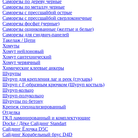
Саморезы по дереву черные
Саморезы по металлу черные
Саморезы с прессшайбой острые
Саморезы с прессшайбой сверлоконечные
Саморезы фосфат (черные)
Саморезы оцинкованные (желтые и белые)
Саморезы для сэндвич-панелей
Такелаж / Цепи
Хомуты
Хомут нейлоновый
Хомут сантехнический
Хомут червячный
Химические клеевые анкеры
Шурупы
Шуруп для крепления лаг и реек (глухарь)
Шуруп с Г-образным крючком (Шуруп костыль)
Шуруп-кольцо
Шуруп-полукольцо
Шурупы по бетону
Крепеж специализированный
Отделка
ГКЛ ламинированный и комплектующие
Docke / Дёке Сайдинг Standart
Сайдинг Ёлочка D5C
Сайдинг Корабельный брус D4D