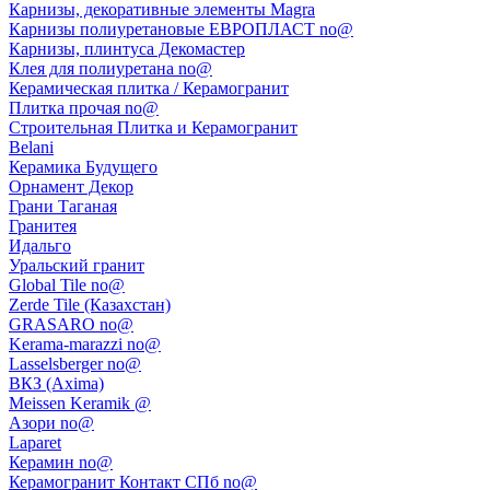
Карнизы, декоративные элементы Magra
Карнизы полиуретановые ЕВРОПЛАСТ no@
Карнизы, плинтуса Декомастер
Клея для полиуретана no@
Керамическая плитка / Керамогранит
Плитка прочая no@
Строительная Плитка и Керамогранит
Belani
Керамика Будущего
Орнамент Декор
Грани Таганая
Гранитея
Идальго
Уральский гранит
Global Tile no@
Zerde Tile (Казахстан)
GRASARO no@
Kerama-marazzi no@
Lasselsberger no@
ВКЗ (Axima)
Meissen Keramik @
Азори no@
Laparet
Керамин no@
Керамогранит Контакт СПб no@