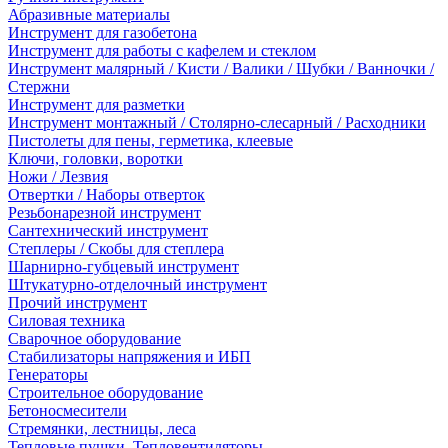
Абразивные материалы
Инструмент для газобетона
Инструмент для работы с кафелем и стеклом
Инструмент малярный / Кисти / Валики / Шубки / Ванночки /
Стержни
Инструмент для разметки
Инструмент монтажный / Столярно-слесарный / Расходники
Пистолеты для пены, герметика, клеевые
Ключи, головки, воротки
Ножи / Лезвия
Отвертки / Наборы отверток
Резьбонарезной инструмент
Сантехнический инструмент
Степлеры / Скобы для степлера
Шарнирно-губцевый инструмент
Штукатурно-отделочный инструмент
Прочий инструмент
Силовая техника
Сварочное оборудование
Стабилизаторы напряжения и ИБП
Генераторы
Строительное оборудование
Бетоносмесители
Стремянки, лестницы, леса
Тепловые пушки, Тепловентиляторы