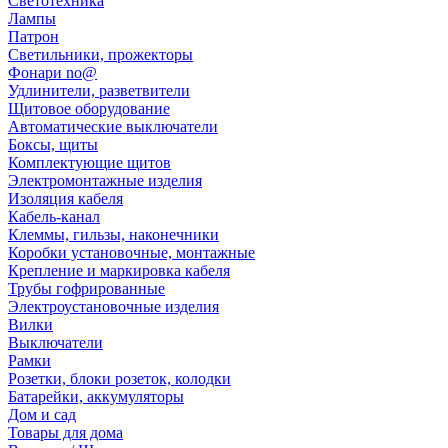
Светотехника
Лампы
Патрон
Светильники, прожекторы
Фонари no@
Удлинители, разветвители
Щитовое оборудование
Автоматические выключатели
Боксы, щиты
Комплектующие щитов
Электромонтажные изделия
Изоляция кабеля
Кабель-канал
Клеммы, гильзы, наконечники
Коробки установочные, монтажные
Крепление и маркировка кабеля
Трубы гофрированные
Электроустановочные изделия
Вилки
Выключатели
Рамки
Розетки, блоки розеток, колодки
Батарейки, аккумуляторы
Дом и сад
Товары для дома