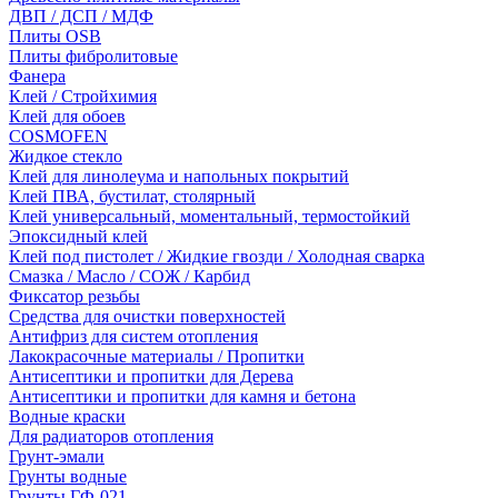
ДВП / ДСП / МДФ
Плиты OSB
Плиты фибролитовые
Фанера
Клей / Стройхимия
Клей для обоев
COSMOFEN
Жидкое стекло
Клей для линолеума и напольных покрытий
Клей ПВА, бустилат, столярный
Клей универсальный, моментальный, термостойкий
Эпоксидный клей
Клей под пистолет / Жидкие гвозди / Холодная сварка
Смазка / Масло / СОЖ / Карбид
Фиксатор резьбы
Средства для очистки поверхностей
Антифриз для систем отопления
Лакокрасочные материалы / Пропитки
Антисептики и пропитки для Дерева
Антисептики и пропитки для камня и бетона
Водные краски
Для радиаторов отопления
Грунт-эмали
Грунты водные
Грунты ГФ-021