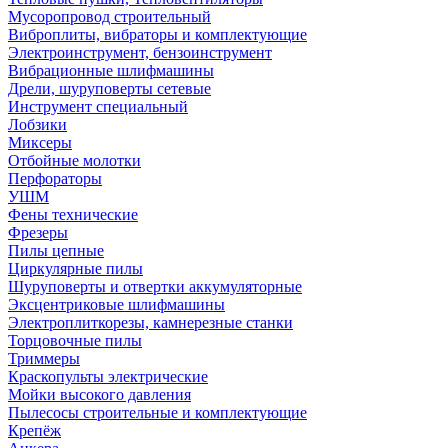
Мусоропровод строительный
Виброплиты, вибраторы и комплектующие
Электроинструмент, бензоинструмент
Вибрационные шлифмашины
Дрели, шуруповерты сетевые
Инструмент специальный
Лобзики
Миксеры
Отбойные молотки
Перфораторы
УШМ
Фены технические
Фрезеры
Пилы цепные
Циркулярные пилы
Шуруповерты и отвертки аккумуляторные
Эксцентриковые шлифмашины
Электроплиткорезы, камнерезные станки
Торцовочные пилы
Триммеры
Краскопульты электрические
Мойки высокого давления
Пылесосы строительные и комплектующие
Крепёж