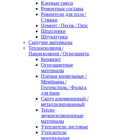
Клеевые смеси
Ремонтные составы
Ровнители для пола /
Стяжки
Цемент / Песок / Гипс
Шпатлевки
Штукатурки
Сыпучие материалы
Теплоизоляция /
Пароизоляция / Огнезащита
Керамзит
Огнезащитные
материалы
Плёнки кровельные /
Мембраны /
Геотекстиль / Фольга
для бани
Скотч алюминиевый /
металлизированный
Тепло-
звукоизоляционные
материалы
Утеплители листовые
Утеплители
минеральные