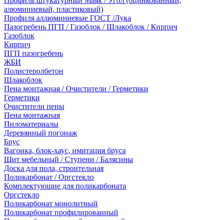
Профиль штукатурный Маяк / Угол (оцинкованный,
алюминиевый, пластиковый)
Профиля аллюминиевые ГОСТ /Лука
Пазогребень ПГП / Газоблок / Шлакоблок / Кирпич
Газоблок
Кирпич
ПГП пазогребень
ЖБИ
Полистеролбетон
Шлакоблок
Пена монтажная / Очистители / Герметики
Герметики
Очистители пены
Пена монтажная
Пиломатериалы
Деревянный погонаж
Брус
Вагонка, блок-хаус, имитация бруса
Щит мебельный / Ступени / Балясины
Доска для пола, строительная
Поликарбонат / Оргстекло
Комплектующие для поликарбоната
Оргстекло
Поликарбонат монолитный
Поликарбонат профилированный