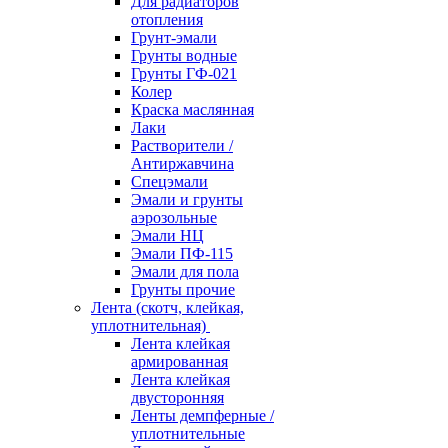
Для радиаторов
отопления
Грунт-эмали
Грунты водные
Грунты ГФ-021
Колер
Краска маслянная
Лаки
Растворители /
Антиржавчина
Спецэмали
Эмали и грунты
аэрозольные
Эмали НЦ
Эмали ПФ-115
Эмали для пола
Грунты прочие
Лента (скотч, клейкая,
уплотнительная)
Лента клейкая
армированная
Лента клейкая
двусторонняя
Ленты демпферные /
уплотнительные