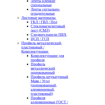
Ленты клейкие
специальные
Ленты сигнально-
оградительные
Листовые материалы
ГКЛ / ГВЛ / Пол
Стекломагнезитовый
лист (СМЛ)
Сэндвич-панели ПВХ
ЦСП / ГСП
Профиль металлический,
пластиковый /
Комплектующие
Комплектующие для
профиля
Профиль
металлический
оцинкованный
Профиль штукатурный
Маяк / Угол
(оцинкованный,
алюминиевый,
пластиковый)
Профиля
аллюминиевые ГОСТ /