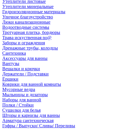
Утеплители листовые
Утеплители минеральные
Гидроизоляционные материалы
Уличное благоустройство
Люки канализационные
Водоотводные системы
Тротуарная плитка, бордюры
Трава искуственная no@
Заборы и ограждения
Дренажные трубы, колодцы
Сантехника
Аксессуары для ванны
Вантузы
Вешалки и крючки
Держатели / Подставки
Ёршики
Коврики для ванной комнаты
Мусорные ведра
Мыльницы и дозаторы
Наборы для ванной
Полки / Стойки
Сушилки для белья
Шторы и карнизы для ванны
Арматура сантехническая
Гофры / Выпуски/ Сливы/ Переливы