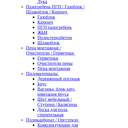
Лука
Пазогребень ПГП / Газоблок /
Шлакоблок / Кирпич
Газоблок
Кирпич
ПГП пазогребень
ЖБИ
Полистеролбетон
Шлакоблок
Пена монтажная /
Очистители / Герметики
Герметики
Очистители пены
Пена монтажная
Пиломатериалы
Деревянный погонаж
Брус
Вагонка, блок-хаус,
имитация бруса
Щит мебельный /
Ступени / Балясины
Доска для пола,
строительная
Поликарбонат / Оргстекло
Комплектующие для