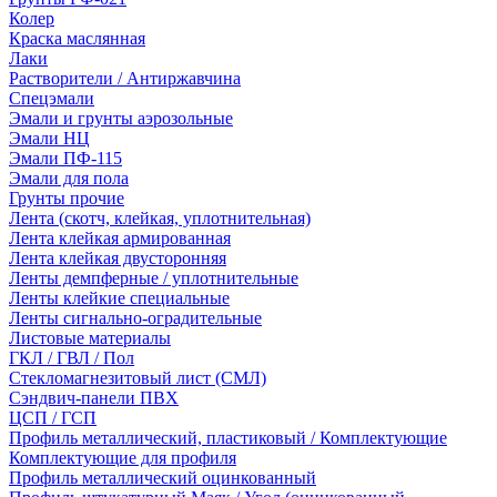
Колер
Краска маслянная
Лаки
Растворители / Антиржавчина
Спецэмали
Эмали и грунты аэрозольные
Эмали НЦ
Эмали ПФ-115
Эмали для пола
Грунты прочие
Лента (скотч, клейкая, уплотнительная)
Лента клейкая армированная
Лента клейкая двусторонняя
Ленты демпферные / уплотнительные
Ленты клейкие специальные
Ленты сигнально-оградительные
Листовые материалы
ГКЛ / ГВЛ / Пол
Стекломагнезитовый лист (СМЛ)
Сэндвич-панели ПВХ
ЦСП / ГСП
Профиль металлический, пластиковый / Комплектующие
Комплектующие для профиля
Профиль металлический оцинкованный