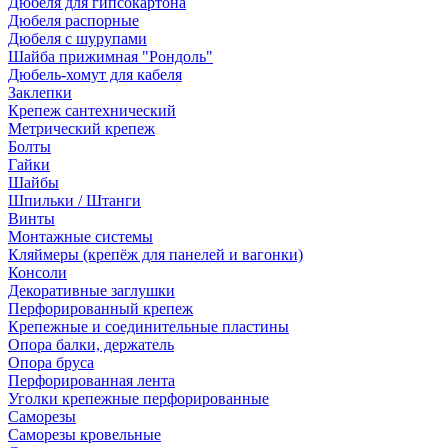
Дюбеля для гипсокартона
Дюбеля распорные
Дюбеля с шурупами
Шайба прижимная "Рондоль"
Дюбель-хомут для кабеля
Заклепки
Крепеж сантехнический
Метрический крепеж
Болты
Гайки
Шайбы
Шпильки / Штанги
Винты
Монтажные системы
Кляймеры (крепёж для панелей и вагонки)
Консоли
Декоративные заглушки
Перфорированный крепеж
Крепежные и соединительные пластины
Опора балки, держатель
Опора бруса
Перфорированная лента
Уголки крепежные перфорированные
Саморезы
Саморезы кровельные