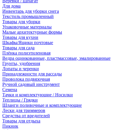
Веревки / Шпагат
Для дома
Инвентарь для уборки снега
Текстиль промышленный
Товары для уборки
Упаковочные материалы
Малые архитектурные формы
Товары для кухни
Шкафы/Ящики почтовые
Товары для сада
Плёнка полиэтиленовая
Ведра оцинкованные, пластмассовые, эмалированные
Грунты, удобрения
Лопаты и черенки
Принадлежности для рассады
Проволока подвязочная
Ручной садовый инструмент
Семена
Тачки и комплектующие / Носилки
Теплицы / Грядки
Шланги поливочные и комплектующие
Лески для триммеров
Средства от вредителей
Товары для отдыха
Пикник