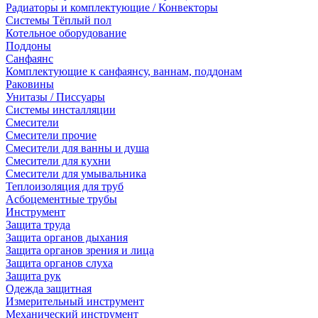
Радиаторы и комплектующие / Конвекторы
Системы Тёплый пол
Котельное оборудование
Поддоны
Санфаянс
Комплектующие к санфаянсу, ваннам, поддонам
Раковины
Унитазы / Писсуары
Системы инсталляции
Смесители
Смесители прочие
Смесители для ванны и душа
Смесители для кухни
Смесители для умывальника
Теплоизоляция для труб
Асбоцементные трубы
Инструмент
Защита труда
Защита органов дыхания
Защита органов зрения и лица
Защита органов слуха
Защита рук
Одежда защитная
Измерительный инструмент
Механический инструмент