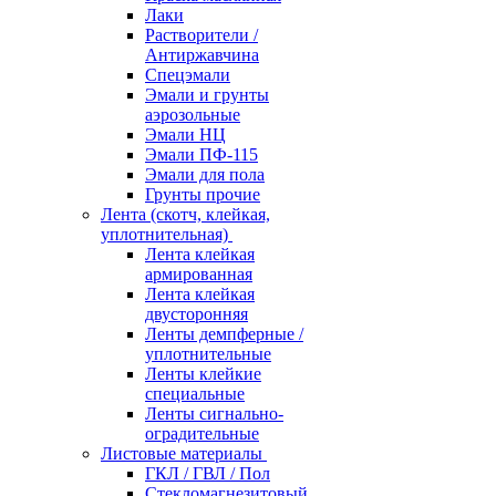
Лаки
Растворители /
Антиржавчина
Спецэмали
Эмали и грунты
аэрозольные
Эмали НЦ
Эмали ПФ-115
Эмали для пола
Грунты прочие
Лента (скотч, клейкая,
уплотнительная)
Лента клейкая
армированная
Лента клейкая
двусторонняя
Ленты демпферные /
уплотнительные
Ленты клейкие
специальные
Ленты сигнально-
оградительные
Листовые материалы
ГКЛ / ГВЛ / Пол
Стекломагнезитовый