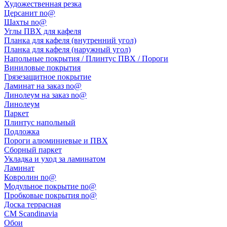
Художественная резка
Церсанит no@
Шахты no@
Углы ПВХ для кафеля
Планка для кафеля (внутренний угол)
Планка для кафеля (наружный угол)
Напольные покрытия / Плинтус ПВХ / Пороги
Виниловые покрытия
Грязезащитное покрытие
Ламинат на заказ no@
Линолеум на заказ no@
Линолеум
Паркет
Плинтус напольный
Подложка
Пороги алюминиевые и ПВХ
Сборный паркет
Укладка и уход за ламинатом
Ламинат
Ковролин no@
Модульное покрытие no@
Пробковые покрытия no@
Доска террасная
CM Scandinavia
Обои