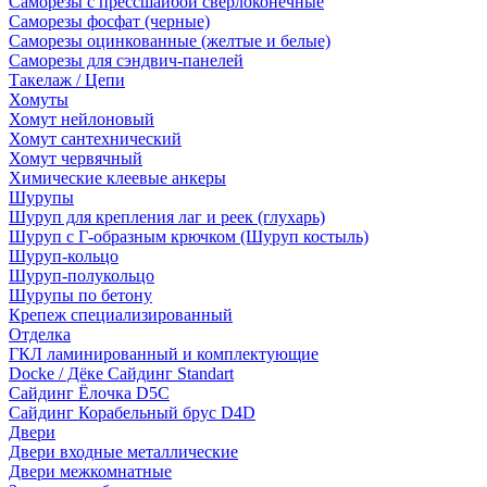
Саморезы с прессшайбой сверлоконечные
Саморезы фосфат (черные)
Саморезы оцинкованные (желтые и белые)
Саморезы для сэндвич-панелей
Такелаж / Цепи
Хомуты
Хомут нейлоновый
Хомут сантехнический
Хомут червячный
Химические клеевые анкеры
Шурупы
Шуруп для крепления лаг и реек (глухарь)
Шуруп с Г-образным крючком (Шуруп костыль)
Шуруп-кольцо
Шуруп-полукольцо
Шурупы по бетону
Крепеж специализированный
Отделка
ГКЛ ламинированный и комплектующие
Docke / Дёке Сайдинг Standart
Сайдинг Ёлочка D5C
Сайдинг Корабельный брус D4D
Двери
Двери входные металлические
Двери межкомнатные