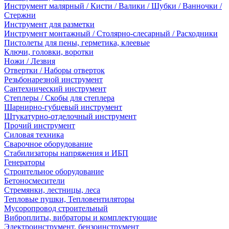
Инструмент малярный / Кисти / Валики / Шубки / Ванночки /
Стержни
Инструмент для разметки
Инструмент монтажный / Столярно-слесарный / Расходники
Пистолеты для пены, герметика, клеевые
Ключи, головки, воротки
Ножи / Лезвия
Отвертки / Наборы отверток
Резьбонарезной инструмент
Сантехнический инструмент
Степлеры / Скобы для степлера
Шарнирно-губцевый инструмент
Штукатурно-отделочный инструмент
Прочий инструмент
Силовая техника
Сварочное оборудование
Стабилизаторы напряжения и ИБП
Генераторы
Строительное оборудование
Бетоносмесители
Стремянки, лестницы, леса
Тепловые пушки, Тепловентиляторы
Мусоропровод строительный
Виброплиты, вибраторы и комплектующие
Электроинструмент, бензоинструмент