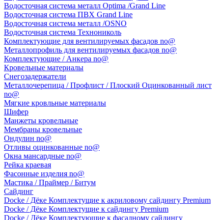
Водосточная система металл Optima /Grand Line
Водосточная система ПВХ Grand Line
Водосточная система металл /OSNO
Водосточная система Технониколь
Комплектующие для вентилируемых фасадов no@
Металлопрофиль для вентилируемых фасадов no@
Комплектующие / Анкера no@
Кровельные материалы
Снегозадержатели
Металлочерепица / Профлист / Плоский Оцинкованный лист
no@
Мягкие кровльные материалы
Шифер
Манжеты кровельные
Мембраны кровельные
Ондулин no@
Отливы оцинкованные no@
Окна мансардные no@
Рейка краевая
Фасонные изделия no@
Мастика / Праймер / Битум
Сайдинг
Docke / Дёке Комплектущие к акриловому сайдингу Premium
Docke / Дёке Комплектущие к сайдингу Premium
Docke / Дёке Комплектующие к фасадному сайдингу