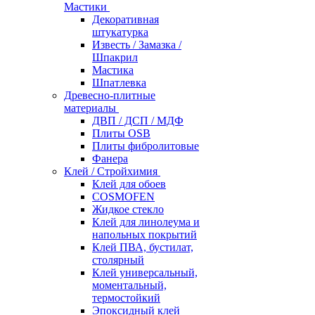
Мастики
Декоративная
штукатурка
Известь / Замазка /
Шпакрил
Мастика
Шпатлевка
Древесно-плитные
материалы
ДВП / ДСП / МДФ
Плиты OSB
Плиты фибролитовые
Фанера
Клей / Стройхимия
Клей для обоев
COSMOFEN
Жидкое стекло
Клей для линолеума и
напольных покрытий
Клей ПВА, бустилат,
столярный
Клей универсальный,
моментальный,
термостойкий
Эпоксидный клей