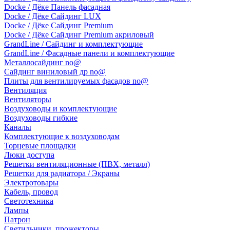
Docke / Дёке Панель фасадная
Docke / Дёке Сайдинг LUX
Docke / Дёке Сайдинг Premium
Docke / Дёке Сайдинг Premium акриловый
GrandLine / Сайдинг и комплектующие
GrandLine / Фасадные панели и комплектующие
Металлосайдинг no@
Сайдинг виниловый др no@
Плиты для вентилируемых фасадов no@
Вентиляция
Вентиляторы
Воздуховоды и комплектующие
Воздуховоды гибкие
Каналы
Комплектующие к воздуховодам
Торцевые площадки
Люки доступа
Решетки вентиляционные (ПВХ, металл)
Решетки для радиатора / Экраны
Электротовары
Кабель, провод
Светотехника
Лампы
Патрон
Светильники, прожекторы