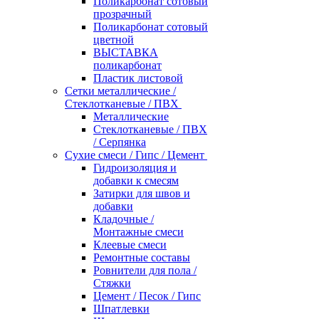
Поликарбонат сотовый
прозрачный
Поликарбонат сотовый
цветной
ВЫСТАВКА
поликарбонат
Пластик листовой
Сетки металлические /
Стеклотканевые / ПВХ
Металлические
Стеклотканевые / ПВХ
/ Серпянка
Сухие смеси / Гипс / Цемент
Гидроизоляция и
добавки к смесям
Затирки для швов и
добавки
Кладочные /
Монтажные смеси
Клеевые смеси
Ремонтные составы
Ровнители для пола /
Стяжки
Цемент / Песок / Гипс
Шпатлевки