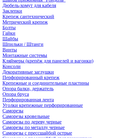
Дюбель-хомут для кабеля
Заклепки
Крепеж сантехнический
Метрический крепеж
Болты
Гайки
Шайбы
Шпильки / Штанги
Винты
Монтажные системы
Кляймеры (крепёж для панелей и вагонки)
Консоли
Декоративные заглушки
Перфорированный крепеж
Крепежные и соединительные пластины
Опора балки, держатель
Опора бруса
Перфорированная лента
Уголки крепежные перфорированные
Саморезы
Саморезы кровельные
Саморезы по дереву черные
Саморезы по металлу черные
Саморезы с прессшайбой острые