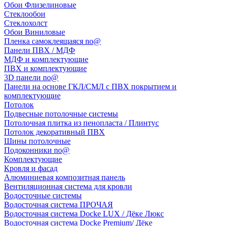
Обои Флизелиновые
Стеклообои
Стеклохолст
Обои Виниловые
Пленка самоклеящаяся no@
Панели ПВХ / МДФ
МДФ и комплектующие
ПВХ и комплектующие
3D панели no@
Панели на основе ГКЛ/СМЛ с ПВХ покрытием и
комплектующие
Потолок
Подвесные потолочные системы
Потолочная плитка из пенопласта / Плинтус
Потолок декоративный ПВХ
Шины потолочные
Подоконники no@
Комплектующие
Кровля и фасад
Алюминиевая композитная панель
Вентиляционная система для кровли
Водосточные системы
Водосточная система ПРОЧАЯ
Водосточная система Docke LUX / Дёке Люкс
Водосточная система Docke Premium/ Дёке