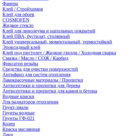
Фанера
Клей / Стройхимия
Клей для обоев
COSMOFEN
Жидкое стекло
Клей для линолеума и напольных покрытий
Клей ПВА, бустилат, столярный
Клей универсальный, моментальный, термостойкий
Эпоксидный клей
Клей под пистолет / Жидкие гвозди / Холодная сварка
Смазка / Масло / СОЖ / Карбид
Фиксатор резьбы
Средства для очистки поверхностей
Антифриз для систем отопления
Лакокрасочные материалы / Пропитки
Антисептики и пропитки для Дерева
Антисептики и пропитки для камня и бетона
Водные краски
Для радиаторов отопления
Грунт-эмали
Грунты водные
Грунты ГФ-021
Колер
Краска маслянная
Лаки