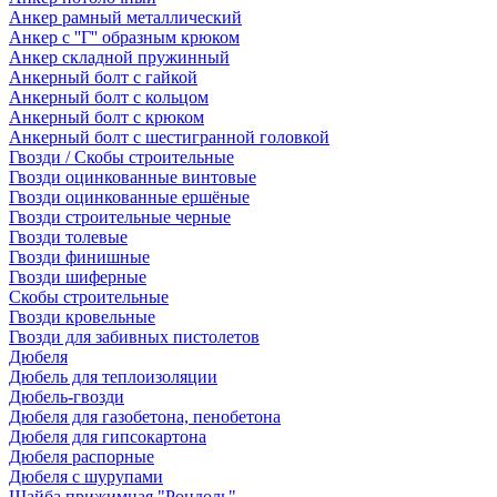
Анкер рамный металлический
Анкер с ''Г'' образным крюком
Анкер складной пружинный
Анкерный болт с гайкой
Анкерный болт с кольцом
Анкерный болт с крюком
Анкерный болт с шестигранной головкой
Гвозди / Скобы строительные
Гвозди оцинкованные винтовые
Гвозди оцинкованные ершёные
Гвозди строительные черные
Гвозди толевые
Гвозди финишные
Гвозди шиферные
Скобы строительные
Гвозди кровельные
Гвозди для забивных пистолетов
Дюбеля
Дюбель для теплоизоляции
Дюбель-гвозди
Дюбеля для газобетона, пенобетона
Дюбеля для гипсокартона
Дюбеля распорные
Дюбеля с шурупами
Шайба прижимная "Рондоль"