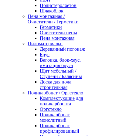
Полистеролбетон
Шлакоблок
Пена монтажная /
Очистители / Герметики
Герметики
Очистители пены
Пена монтажная
Пиломатериалы
Деревянный погонаж
Брус
Вагонка, блок-хаус,
имитация бруса
Щит мебельный /
Ступени / Балясины
Доска для пола,
строительная
Поликарбонат / Оргстекло
Комплектующие для
поликарбоната
Оргстекло
Поликарбонат
монолитный
Поликарбонат
профилированный