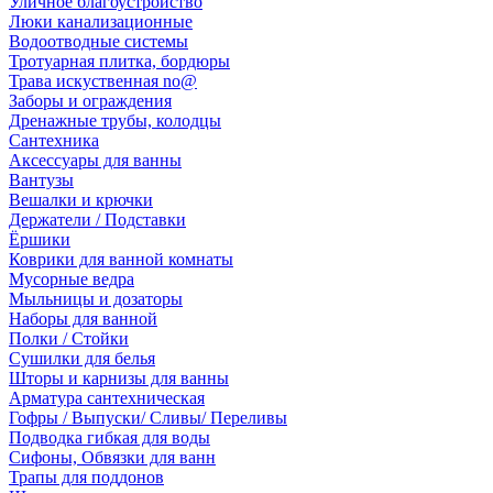
Уличное благоустройство
Люки канализационные
Водоотводные системы
Тротуарная плитка, бордюры
Трава искуственная no@
Заборы и ограждения
Дренажные трубы, колодцы
Сантехника
Аксессуары для ванны
Вантузы
Вешалки и крючки
Держатели / Подставки
Ёршики
Коврики для ванной комнаты
Мусорные ведра
Мыльницы и дозаторы
Наборы для ванной
Полки / Стойки
Сушилки для белья
Шторы и карнизы для ванны
Арматура сантехническая
Гофры / Выпуски/ Сливы/ Переливы
Подводка гибкая для воды
Сифоны, Обвязки для ванн
Трапы для поддонов