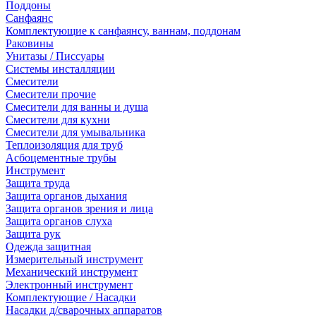
Поддоны
Санфаянс
Комплектующие к санфаянсу, ваннам, поддонам
Раковины
Унитазы / Писсуары
Системы инсталляции
Смесители
Смесители прочие
Смесители для ванны и душа
Смесители для кухни
Смесители для умывальника
Теплоизоляция для труб
Асбоцементные трубы
Инструмент
Защита труда
Защита органов дыхания
Защита органов зрения и лица
Защита органов слуха
Защита рук
Одежда защитная
Измерительный инструмент
Механический инструмент
Электронный инструмент
Комплектующие / Насадки
Насадки д/сварочных аппаратов