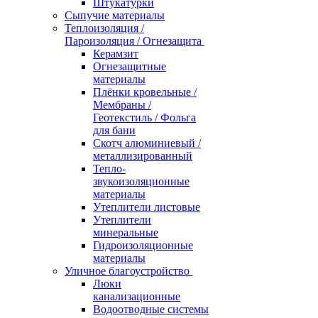
Штукатурки
Сыпучие материалы
Теплоизоляция /
Пароизоляция / Огнезащита
Керамзит
Огнезащитные
материалы
Плёнки кровельные /
Мембраны /
Геотекстиль / Фольга
для бани
Скотч алюминиевый /
металлизированный
Тепло-
звукоизоляционные
материалы
Утеплители листовые
Утеплители
минеральные
Гидроизоляционные
материалы
Уличное благоустройство
Люки
канализационные
Водоотводные системы