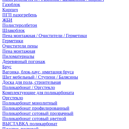
Газоблок
Кирпич
ПГП пазогребень
ЖБИ
Полистеролбетон
Шлакоблок
Пена монтажная / Очистители / Герметики
Герметики
Очистители пены
Пена монтажная
Пиломатериалы
Деревянный погонаж
Брус
Вагонка, блок-хаус, имитация бруса
Щит мебельный / Ступени / Балясины
Доска для пола, строительная
Поликарбонат / Оргстекло
Комплектующие для поликарбоната
Оргстекло
Поликарбонат монолитный
Поликарбонат профилированный
Поликарбонат сотовый прозрачный
Поликарбонат сотовый цветной
ВЫСТАВКА поликарбонат
Пластик листовой