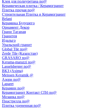
Клея для полиуретана no@
Керамическая плитка / Керамогранит
Плитка прочая no@
Строительная Плитка и Керамогранит
Belani
Керамика Будущего
Орнамент Декор
Грани Таганая
Гранитея
Идальго
Уральский гранит
Global Tile no@
Zerde Tile (Казахстан)
GRASARO no@
Kerama-marazzi no@
Lasselsberger no@
ВКЗ (Axima)
Meissen Keramik @
Азори no@
Laparet
Керамин no@
Керамогранит Контакт СПб no@
Мозаика no@
Пиастрелла no@
Плитка уцененная no@