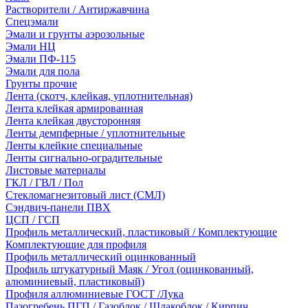
Растворители / Антиржавчина
Спецэмали
Эмали и грунты аэрозольные
Эмали НЦ
Эмали ПФ-115
Эмали для пола
Грунты прочие
Лента (скотч, клейкая, уплотнительная)
Лента клейкая армированная
Лента клейкая двусторонняя
Ленты демпферные / уплотнительные
Ленты клейкие специальные
Ленты сигнально-оградительные
Листовые материалы
ГКЛ / ГВЛ / Пол
Стекломагнезитовый лист (СМЛ)
Сэндвич-панели ПВХ
ЦСП / ГСП
Профиль металлический, пластиковый / Комплектующие
Комплектующие для профиля
Профиль металлический оцинкованный
Профиль штукатурный Маяк / Угол (оцинкованный,
алюминиевый, пластиковый)
Профиля аллюминиевые ГОСТ /Лука
Пазогребень ПГП / Газоблок / Шлакоблок / Кирпич