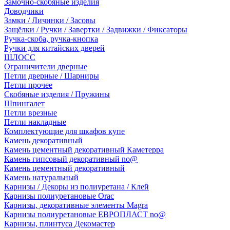
Замочно-скобяные изделия
Доводчики
Замки / Личинки / Засовы
Защёлки / Ручки / Завертки / Задвижки / Фиксаторы
Ручка-скоба, ручка-кнопка
Ручки для китайских дверей
ШЛОСС
Ограничители дверные
Петли дверные / Шарниры
Петли прочее
Скобяные изделия / Пружины
Шпингалет
Петли врезные
Петли накладные
Комплектующие для шкафов купе
Камень декоративный
Камень цементный декоративный Каметерра
Камень гипсовый декоративный no@
Камень цементный декоративный
Камень натуральный
Карнизы / Декоры из полиуретана / Клей
Карнизы полиуретановые Orac
Карнизы, декоративные элементы Magra
Карнизы полиуретановые ЕВРОПЛАСТ no@
Карнизы, плинтуса Декомастер