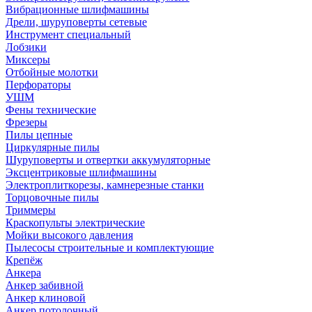
Вибрационные шлифмашины
Дрели, шуруповерты сетевые
Инструмент специальный
Лобзики
Миксеры
Отбойные молотки
Перфораторы
УШМ
Фены технические
Фрезеры
Пилы цепные
Циркулярные пилы
Шуруповерты и отвертки аккумуляторные
Эксцентриковые шлифмашины
Электроплиткорезы, камнерезные станки
Торцовочные пилы
Триммеры
Краскопульты электрические
Мойки высокого давления
Пылесосы строительные и комплектующие
Крепёж
Анкера
Анкер забивной
Анкер клиновой
Анкер потолочный