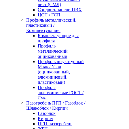
лист (СМЛ)
Сэндвич-панели ПВХ
ЦСП / ГСП
Профиль металлический,
пластиковый /
Комплектующие
Комплектующие для
профиля
Профиль
металлический
оцинкованный
Профиль штукатурный
Маяк / Угол
(оцинкованный,
алюминиевый,
пластиковый)
Профиля
аллюминиевые ГОСТ /
Лука
Пазогребень ПГП / Газоблок /
Шлакоблок / Кирпич
Газоблок
Кирпич
ПГП пазогребень
ЖБИ