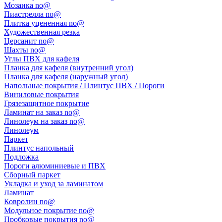
Мозаика no@
Пиастрелла no@
Плитка уцененная no@
Художественная резка
Церсанит no@
Шахты no@
Углы ПВХ для кафеля
Планка для кафеля (внутренний угол)
Планка для кафеля (наружный угол)
Напольные покрытия / Плинтус ПВХ / Пороги
Виниловые покрытия
Грязезащитное покрытие
Ламинат на заказ no@
Линолеум на заказ no@
Линолеум
Паркет
Плинтус напольный
Подложка
Пороги алюминиевые и ПВХ
Сборный паркет
Укладка и уход за ламинатом
Ламинат
Ковролин no@
Модульное покрытие no@
Пробковые покрытия no@