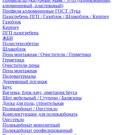
Профиль штукатурный Маяк / Угол (оцинкованный,
алюминиевый, пластиковый)
Профиля аллюминиевые ГОСТ /Лука
Пазогребень ПГП / Газоблок / Шлакоблок / Кирпич
Газоблок
Кирпич
ПГП пазогребень
ЖБИ
Полистеролбетон
Шлакоблок
Пена монтажная / Очистители / Герметики
Герметики
Очистители пены
Пена монтажная
Пиломатериалы
Деревянный погонаж
Брус
Вагонка, блок-хаус, имитация бруса
Щит мебельный / Ступени / Балясины
Доска для пола, строительная
Поликарбонат / Оргстекло
Комплектующие для поликарбоната
Оргстекло
Поликарбонат монолитный
Поликарбонат профилированный