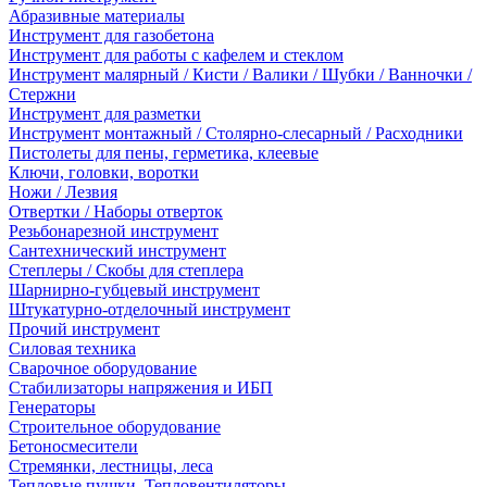
Абразивные материалы
Инструмент для газобетона
Инструмент для работы с кафелем и стеклом
Инструмент малярный / Кисти / Валики / Шубки / Ванночки /
Стержни
Инструмент для разметки
Инструмент монтажный / Столярно-слесарный / Расходники
Пистолеты для пены, герметика, клеевые
Ключи, головки, воротки
Ножи / Лезвия
Отвертки / Наборы отверток
Резьбонарезной инструмент
Сантехнический инструмент
Степлеры / Скобы для степлера
Шарнирно-губцевый инструмент
Штукатурно-отделочный инструмент
Прочий инструмент
Силовая техника
Сварочное оборудование
Стабилизаторы напряжения и ИБП
Генераторы
Строительное оборудование
Бетоносмесители
Стремянки, лестницы, леса
Тепловые пушки, Тепловентиляторы