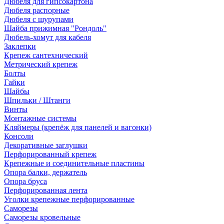
Дюбеля для гипсокартона
Дюбеля распорные
Дюбеля с шурупами
Шайба прижимная "Рондоль"
Дюбель-хомут для кабеля
Заклепки
Крепеж сантехнический
Метрический крепеж
Болты
Гайки
Шайбы
Шпильки / Штанги
Винты
Монтажные системы
Кляймеры (крепёж для панелей и вагонки)
Консоли
Декоративные заглушки
Перфорированный крепеж
Крепежные и соединительные пластины
Опора балки, держатель
Опора бруса
Перфорированная лента
Уголки крепежные перфорированные
Саморезы
Саморезы кровельные