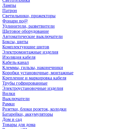
Светотехника
Лампы
Патрон
Светильники, прожекторы
Фонари no@
Удлинители, разветвители
Щитовое оборудование
Автоматические выключатели
Боксы, щиты
Комплектующие щитов
Электромонтажные изделия
Изоляция кабеля
Кабель-канал
Клеммы, гильзы, наконечники
Коробки установочные, монтажные
Крепление и маркировка кабеля
Трубы гофрированные
Электроустановочные изделия
Вилки
Выключатели
Рамки
Розетки, блоки розеток, колодки
Батарейки, аккумуляторы
Дом и сад
Товары для дома