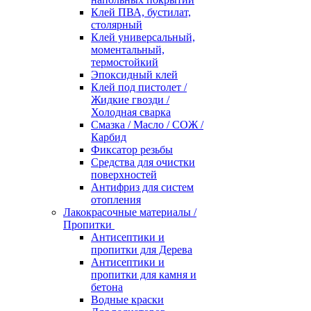
Клей ПВА, бустилат,
столярный
Клей универсальный,
моментальный,
термостойкий
Эпоксидный клей
Клей под пистолет /
Жидкие гвозди /
Холодная сварка
Смазка / Масло / СОЖ /
Карбид
Фиксатор резьбы
Средства для очистки
поверхностей
Антифриз для систем
отопления
Лакокрасочные материалы /
Пропитки
Антисептики и
пропитки для Дерева
Антисептики и
пропитки для камня и
бетона
Водные краски