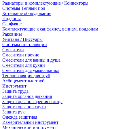
Радиаторы и комплектующие / Конвекторы
Системы Тёплый пол
Котельное оборудование
Поддоны
Санфаянс
Комплектующие к санфаянсу, ваннам, поддонам
Раковины
Унитазы / Писсуары
Системы инсталляции
Смесители
Смесители прочие
Смесители для ванны и душа
Смесители для кухни
Смесители для умывальника
Теплоизоляция для труб
Асбоцементные трубы
Инструмент
Защита труда
Защита органов дыхания
Защита органов зрения и лица
Защита органов слуха
Защита рук
Одежда защитная
Измерительный инструмент
Механический инструмент