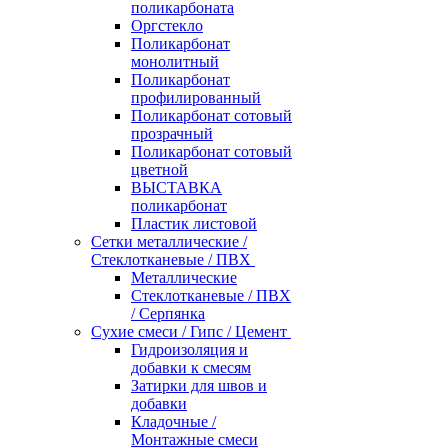
поликарбоната
Оргстекло
Поликарбонат
монолитный
Поликарбонат
профилированный
Поликарбонат сотовый
прозрачный
Поликарбонат сотовый
цветной
ВЫСТАВКА
поликарбонат
Пластик листовой
Сетки металлические /
Стеклотканевые / ПВХ
Металлические
Стеклотканевые / ПВХ
/ Серпянка
Сухие смеси / Гипс / Цемент
Гидроизоляция и
добавки к смесям
Затирки для швов и
добавки
Кладочные /
Монтажные смеси