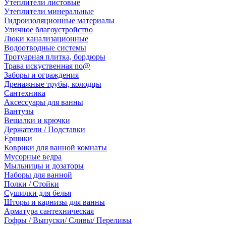
Утеплители листовые
Утеплители минеральные
Гидроизоляционные материалы
Уличное благоустройство
Люки канализационные
Водоотводные системы
Тротуарная плитка, бордюры
Трава искуственная no@
Заборы и ограждения
Дренажные трубы, колодцы
Сантехника
Аксессуары для ванны
Вантузы
Вешалки и крючки
Держатели / Подставки
Ёршики
Коврики для ванной комнаты
Мусорные ведра
Мыльницы и дозаторы
Наборы для ванной
Полки / Стойки
Сушилки для белья
Шторы и карнизы для ванны
Арматура сантехническая
Гофры / Выпуски/ Сливы/ Переливы