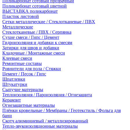
Поликарбонат сотовый прозрачный
Поликарбонат сотовый цветной
ВЫСТАВКА поликарбонат
Пластик листовой
Сетки металлические / Стеклотканевые / ПВХ
Металлические
Стеклотканевые / ПВХ / Серпянка
Сухие смеси / Гипс / Цемент
Гидроизоляция и добавки к смесям
Затирки для швов и добавки
Кладочные / Монтажные смеси
Клеевые смеси
Ремонтные составы
Ровнители для пола / Стяжки
Цемент / Песок / Гипс
Шпатлевки
Штукатурки
Сыпучие материалы
Теплоизоляция / Пароизоляция / Огнезащита
Керамзит
Огнезащитные материалы
Плёнки кровельные / Мембраны / Геотекстиль / Фольга для
бани
Скотч алюминиевый / металлизированный
Тепло-звукоизоляционные материалы