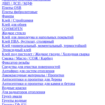
ДВП / ДСП / МДФ
Плиты OSB
Плиты фибролитовые
Фанера
Клей / Стройхимия
Клей для обоев
COSMOFEN
Жидкое стекло
Клей для линолеума и напольных покрытий
Клей ПВА, бустилат, столярный
Клей универсальный, моментальный, термостойкий
Эпоксидный клей
Клей под пистолет / Жидкие гвозди / Холодная сварка
Смазка / Масло / СОЖ / Карбид
Фиксатор резьбы
Средства для очистки поверхностей
Антифриз для систем отопления
Лакокрасочные материалы / Пропитки
Антисептики и пропитки для Дерева
Антисептики и пропитки для камня и бетона
Водные краски
Для радиаторов отопления
Грунт-эмали
Грунты водные
Грунты ГФ-021