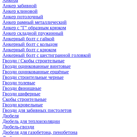
Анкера
Анкер забивной
Анкер клиновой
Анкер потолочный
Анкер рамный металлический
Анкер с ''Г'' образным крюком
Анкер складной пружинный
Анкерный болт с гайкой
Анкерный болт с кольцом
Анкерный болт с крюком
Анкерный болт с шестигранной головкой
Гвозди / Скобы строительные
Гвозди оцинкованные винтовые
Гвозди оцинкованные ершёные
Гвозди строительные черные
Гвозди толевые
Гвозди финишные
Гвозди шиферные
Скобы строительные
Гвозди кровельные
Гвозди для забивных пистолетов
Дюбеля
Дюбель для теплоизоляции
Дюбель-гвозди
Дюбеля для газобетона, пенобетона