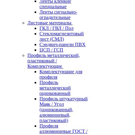
Ленты клейкие
специальные
Ленты сигнально-
оградительные
Листовые материалы
ГКЛ / ГВЛ / Пол
Стекломагнезитовый
лист (СМЛ)
Сэндвич-панели ПВХ
ЦСП / ГСП
Профиль металлический,
пластиковый /
Комплектующие
Комплектующие для
профиля
Профиль
металлический
оцинкованный
Профиль штукатурный
Маяк / Угол
(оцинкованный,
алюминиевый,
пластиковый)
Профиля
аллюминиевые ГОСТ /