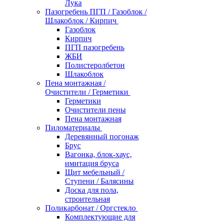
Лука
Пазогребень ПГП / Газоблок /
Шлакоблок / Кирпич
Газоблок
Кирпич
ПГП пазогребень
ЖБИ
Полистеролбетон
Шлакоблок
Пена монтажная /
Очистители / Герметики
Герметики
Очистители пены
Пена монтажная
Пиломатериалы
Деревянный погонаж
Брус
Вагонка, блок-хаус,
имитация бруса
Щит мебельный /
Ступени / Балясины
Доска для пола,
строительная
Поликарбонат / Оргстекло
Комплектующие для