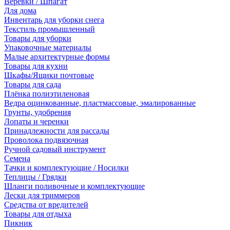
Веревки / Шпагат
Для дома
Инвентарь для уборки снега
Текстиль промышленный
Товары для уборки
Упаковочные материалы
Малые архитектурные формы
Товары для кухни
Шкафы/Ящики почтовые
Товары для сада
Плёнка полиэтиленовая
Ведра оцинкованные, пластмассовые, эмалированные
Грунты, удобрения
Лопаты и черенки
Принадлежности для рассады
Проволока подвязочная
Ручной садовый инструмент
Семена
Тачки и комплектующие / Носилки
Теплицы / Грядки
Шланги поливочные и комплектующие
Лески для триммеров
Средства от вредителей
Товары для отдыха
Пикник