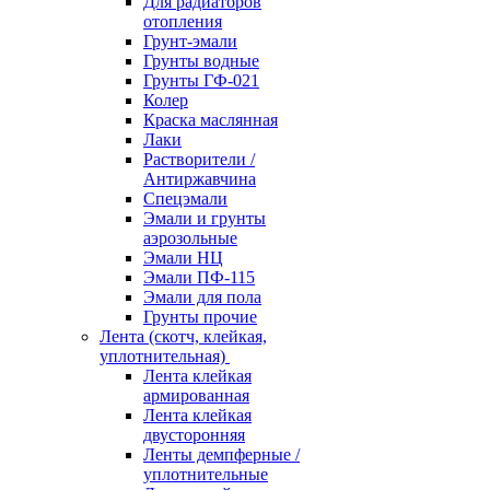
Для радиаторов
отопления
Грунт-эмали
Грунты водные
Грунты ГФ-021
Колер
Краска маслянная
Лаки
Растворители /
Антиржавчина
Спецэмали
Эмали и грунты
аэрозольные
Эмали НЦ
Эмали ПФ-115
Эмали для пола
Грунты прочие
Лента (скотч, клейкая,
уплотнительная)
Лента клейкая
армированная
Лента клейкая
двусторонняя
Ленты демпферные /
уплотнительные