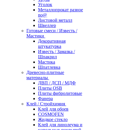
Уголок
Металлопрокат разное
no@
Листовой металл
Швеллер
Готовые смеси / Известь /
Мастики
Декоративная
штукатурка
Известь / Замазка /
Шпакрил
Мастика
Шпатлевка
Древесно-плитные
материалы
ДВП / ДСП / МДФ
Плиты OSB
Плиты фибролитовые
Фанера
Клей / Стройхимия
Клей для обоев
COSMOFEN
Жидкое стекло
Клей для линолеума и
напольных покрытий