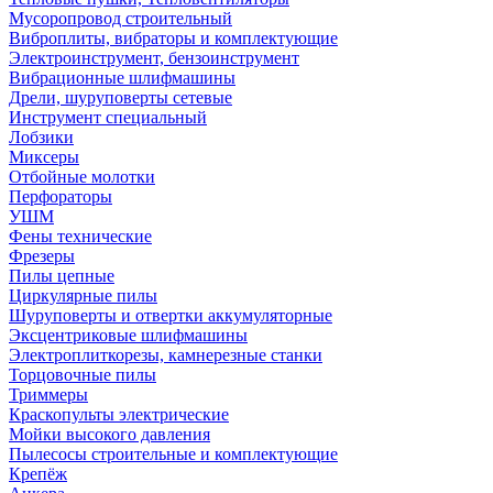
Мусоропровод строительный
Виброплиты, вибраторы и комплектующие
Электроинструмент, бензоинструмент
Вибрационные шлифмашины
Дрели, шуруповерты сетевые
Инструмент специальный
Лобзики
Миксеры
Отбойные молотки
Перфораторы
УШМ
Фены технические
Фрезеры
Пилы цепные
Циркулярные пилы
Шуруповерты и отвертки аккумуляторные
Эксцентриковые шлифмашины
Электроплиткорезы, камнерезные станки
Торцовочные пилы
Триммеры
Краскопульты электрические
Мойки высокого давления
Пылесосы строительные и комплектующие
Крепёж