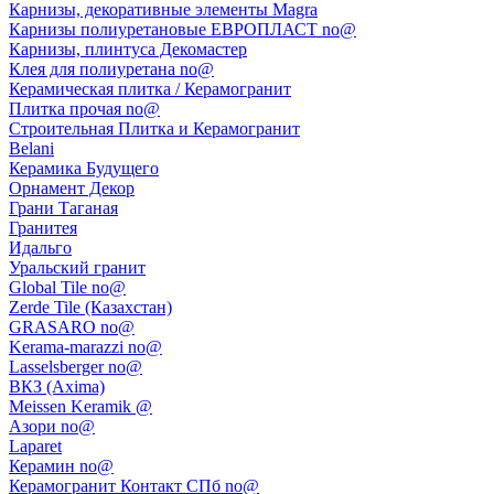
Карнизы, декоративные элементы Magra
Карнизы полиуретановые ЕВРОПЛАСТ no@
Карнизы, плинтуса Декомастер
Клея для полиуретана no@
Керамическая плитка / Керамогранит
Плитка прочая no@
Строительная Плитка и Керамогранит
Belani
Керамика Будущего
Орнамент Декор
Грани Таганая
Гранитея
Идальго
Уральский гранит
Global Tile no@
Zerde Tile (Казахстан)
GRASARO no@
Kerama-marazzi no@
Lasselsberger no@
ВКЗ (Axima)
Meissen Keramik @
Азори no@
Laparet
Керамин no@
Керамогранит Контакт СПб no@