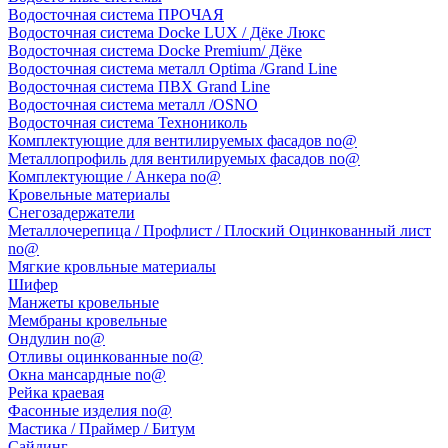
Водосточная система ПРОЧАЯ
Водосточная система Docke LUX / Дёке Люкс
Водосточная система Docke Premium/ Дёке
Водосточная система металл Optima /Grand Line
Водосточная система ПВХ Grand Line
Водосточная система металл /OSNO
Водосточная система Технониколь
Комплектующие для вентилируемых фасадов no@
Металлопрофиль для вентилируемых фасадов no@
Комплектующие / Анкера no@
Кровельные материалы
Снегозадержатели
Металлочерепица / Профлист / Плоский Оцинкованный лист
no@
Мягкие кровльные материалы
Шифер
Манжеты кровельные
Мембраны кровельные
Ондулин no@
Отливы оцинкованные no@
Окна мансардные no@
Рейка краевая
Фасонные изделия no@
Мастика / Праймер / Битум
Сайдинг