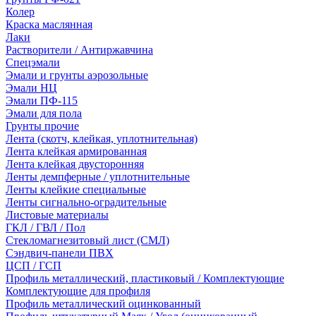
Колер
Краска маслянная
Лаки
Растворители / Антиржавчина
Спецэмали
Эмали и грунты аэрозольные
Эмали НЦ
Эмали ПФ-115
Эмали для пола
Грунты прочие
Лента (скотч, клейкая, уплотнительная)
Лента клейкая армированная
Лента клейкая двусторонняя
Ленты демпферные / уплотнительные
Ленты клейкие специальные
Ленты сигнально-оградительные
Листовые материалы
ГКЛ / ГВЛ / Пол
Стекломагнезитовый лист (СМЛ)
Сэндвич-панели ПВХ
ЦСП / ГСП
Профиль металлический, пластиковый / Комплектующие
Комплектующие для профиля
Профиль металлический оцинкованный