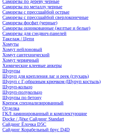
Саморезы по дереву черные
Саморезы по металлу черные
Саморезы с прессшайбой острые
Саморезы с прессшайбой сверлоконечные
Саморезы фосфат (черные)
Саморезы оцинкованные (желтые и белые)
Саморезы для сэндвич-панелей
Такелаж / Цепи
Хомуты
Хомут нейлоновый
Хомут сантехнический
Хомут червячный
Химические клеевые анкеры
Шурупы
Шуруп для крепления лаг и реек (глухарь)
Шуруп с Г-образным крючком (Шуруп костыль)
Шуруп-кольцо
Шуруп-полукольцо
Шурупы по бетону
Крепеж специализированный
Отделка
ГКЛ ламинированный и комплектующие
Docke / Дёке Сайдинг Standart
Сайдинг Ёлочка D5C
Сайдинг Корабельный брус D4D