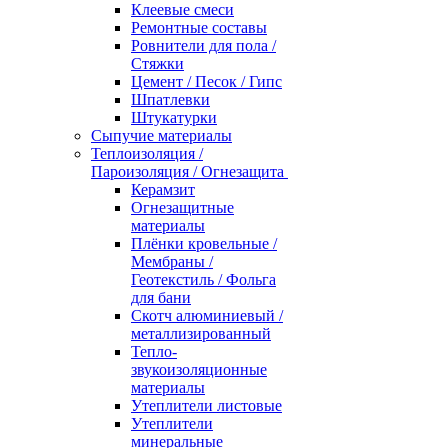
Клеевые смеси
Ремонтные составы
Ровнители для пола /
Стяжки
Цемент / Песок / Гипс
Шпатлевки
Штукатурки
Сыпучие материалы
Теплоизоляция /
Пароизоляция / Огнезащита
Керамзит
Огнезащитные
материалы
Плёнки кровельные /
Мембраны /
Геотекстиль / Фольга
для бани
Скотч алюминиевый /
металлизированный
Тепло-
звукоизоляционные
материалы
Утеплители листовые
Утеплители
минеральные