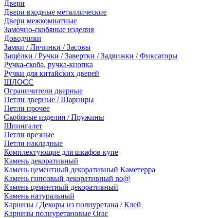
Двери
Двери входные металлические
Двери межкомнатные
Замочно-скобяные изделия
Доводчики
Замки / Личинки / Засовы
Защёлки / Ручки / Завертки / Задвижки / Фиксаторы
Ручка-скоба, ручка-кнопка
Ручки для китайских дверей
ШЛОСС
Ограничители дверные
Петли дверные / Шарниры
Петли прочее
Скобяные изделия / Пружины
Шпингалет
Петли врезные
Петли накладные
Комплектующие для шкафов купе
Камень декоративный
Камень цементный декоративный Каметерра
Камень гипсовый декоративный no@
Камень цементный декоративный
Камень натуральный
Карнизы / Декоры из полиуретана / Клей
Карнизы полиуретановые Orac