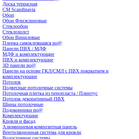
Доска террасная
CM Scandinavia
Обои
Обои Флизелиновые
Стеклообои
Стеклохолст
Обои Виниловые
Пленка самоклеящаяся no@
Панели ПВХ / МДФ
МДФ и комплектующие
ПВХ и комплектующие
3D панели no@
Панели на основе ГКЛ/СМЛ с ПВХ покрытием и
комплектующие
Потолок
Подвесные потолочные системы
Потолочная плитка из пенопласта / Плинтус
Потолок декоративный ПВХ
Шины потолочные
Подоконники no@
Комплектующие
Кровля и фасад
Алюминиевая композитная панель
Вентиляционная система для кровли
Водосточные системы