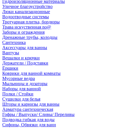
Гидроизоляционные материалы
Уличное благоустройство
Люки канализационные
Водоотводные системы
Тротуарная плитка, бордюры
Трава искуственная no@
Заборы и ограждения
Дренажные трубы, колодцы
Сантехника
Аксессуары для ванны
Вантузы
Вешалки и крючки
Держатели / Подставки
Ёршики
Коврики для ванной комнаты
Мусорные ведра
Мыльницы и дозаторы
Наборы для ванной
Полки / Стойки
Сушилки для белья
Шторы и карнизы для ванны
Арматура сантехническая
Гофры / Выпуски/ Сливы/ Переливы
Подводка гибкая для воды
Сифоны, Обвязки для ванн