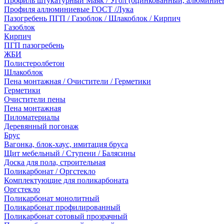
Профиль штукатурный Маяк / Угол (оцинкованный, алюминие
Профиля аллюминиевые ГОСТ /Лука
Пазогребень ПГП / Газоблок / Шлакоблок / Кирпич
Газоблок
Кирпич
ПГП пазогребень
ЖБИ
Полистеролбетон
Шлакоблок
Пена монтажная / Очистители / Герметики
Герметики
Очистители пены
Пена монтажная
Пиломатериалы
Деревянный погонаж
Брус
Вагонка, блок-хаус, имитация бруса
Щит мебельный / Ступени / Балясины
Доска для пола, строительная
Поликарбонат / Оргстекло
Комплектующие для поликарбоната
Оргстекло
Поликарбонат монолитный
Поликарбонат профилированный
Поликарбонат сотовый прозрачный