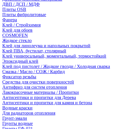
ДВП / ДСП / МДФ
Плиты OSB
Плиты фибролитовые
Фанера
Клей / Стройхимия
Клей для обоев
COSMOFEN
Жидкое стекло
Клей для линолеума и напольных покрытий
Клей ПВА, бустилат, столярный
Клей универсальный, моментальный, термостойкий
Эпоксидный клей
Клей под пистолет / Жидкие гвозди / Холодная сварка
Смазка / Масло / СОЖ / Карбид
Фиксатор резьбы
Средства для очистки поверхностей
Антифриз для систем отопления
Лакокрасочные материалы / Пропитки
Антисептики и пропитки для Дерева
Антисептики и пропитки для камня и бетона
Водные краски
Для радиаторов отопления
Грунт-эмали
Грунты водные
Грунты ГФ-021