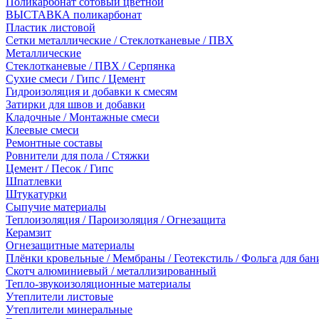
Поликарбонат сотовый цветной
ВЫСТАВКА поликарбонат
Пластик листовой
Сетки металлические / Стеклотканевые / ПВХ
Металлические
Стеклотканевые / ПВХ / Серпянка
Сухие смеси / Гипс / Цемент
Гидроизоляция и добавки к смесям
Затирки для швов и добавки
Кладочные / Монтажные смеси
Клеевые смеси
Ремонтные составы
Ровнители для пола / Стяжки
Цемент / Песок / Гипс
Шпатлевки
Штукатурки
Сыпучие материалы
Теплоизоляция / Пароизоляция / Огнезащита
Керамзит
Огнезащитные материалы
Плёнки кровельные / Мембраны / Геотекстиль / Фольга для бан
Скотч алюминиевый / металлизированный
Тепло-звукоизоляционные материалы
Утеплители листовые
Утеплители минеральные