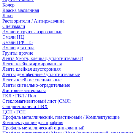
Колер
Краска маслянная
Лаки
Растворители / Антиржавчина
Спецэмали
Эмали и грунты аэрозольные
Эмали НЦ
Эмали ПФ-115
Эмали для пола
Грунты прочие
Лента (скотч, клейкая, уплотнительная)
Лента клейкая армированная
Лента клейкая двусторонняя
Ленты демпферные / уплотнительные
Ленты клейкие специальные
Ленты сигнально-оградительные
Листовые материалы
ГКЛ / ГВЛ / Пол
Стекломагнезитовый лист (СМЛ)
Сэндвич-панели ПВХ
ЦСП / ГСП
Профиль металлический, пластиковый / Комплектующие
Комплектующие для профиля
Профиль металлический оцинкованный