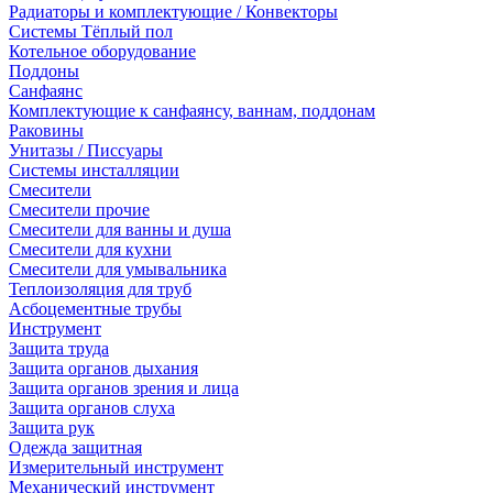
Радиаторы и комплектующие / Конвекторы
Системы Тёплый пол
Котельное оборудование
Поддоны
Санфаянс
Комплектующие к санфаянсу, ваннам, поддонам
Раковины
Унитазы / Писсуары
Системы инсталляции
Смесители
Смесители прочие
Смесители для ванны и душа
Смесители для кухни
Смесители для умывальника
Теплоизоляция для труб
Асбоцементные трубы
Инструмент
Защита труда
Защита органов дыхания
Защита органов зрения и лица
Защита органов слуха
Защита рук
Одежда защитная
Измерительный инструмент
Механический инструмент