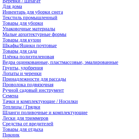
Веревки / Шпагат
Для дома
Инвентарь для уборки снега
Текстиль промышленный
Товары для уборки
Упаковочные материалы
Малые архитектурные формы
Товары для кухни
Шкафы/Ящики почтовые
Товары для сада
Плёнка полиэтиленовая
Ведра оцинкованные, пластмассовые, эмалированные
Грунты, удобрения
Лопаты и черенки
Принадлежности для рассады
Проволока подвязочная
Ручной садовый инструмент
Семена
Тачки и комплектующие / Носилки
Теплицы / Грядки
Шланги поливочные и комплектующие
Лески для триммеров
Средства от вредителей
Товары для отдыха
Пикник