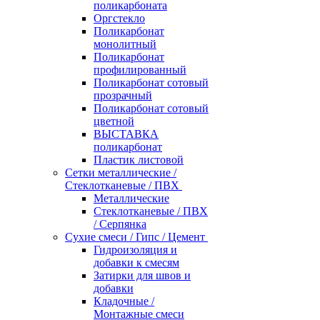
поликарбоната
Оргстекло
Поликарбонат
монолитный
Поликарбонат
профилированный
Поликарбонат сотовый
прозрачный
Поликарбонат сотовый
цветной
ВЫСТАВКА
поликарбонат
Пластик листовой
Сетки металлические /
Стеклотканевые / ПВХ
Металлические
Стеклотканевые / ПВХ
/ Серпянка
Сухие смеси / Гипс / Цемент
Гидроизоляция и
добавки к смесям
Затирки для швов и
добавки
Кладочные /
Монтажные смеси