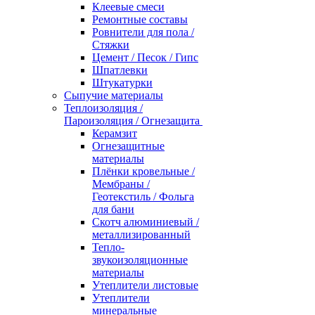
Клеевые смеси
Ремонтные составы
Ровнители для пола /
Стяжки
Цемент / Песок / Гипс
Шпатлевки
Штукатурки
Сыпучие материалы
Теплоизоляция /
Пароизоляция / Огнезащита
Керамзит
Огнезащитные
материалы
Плёнки кровельные /
Мембраны /
Геотекстиль / Фольга
для бани
Скотч алюминиевый /
металлизированный
Тепло-
звукоизоляционные
материалы
Утеплители листовые
Утеплители
минеральные