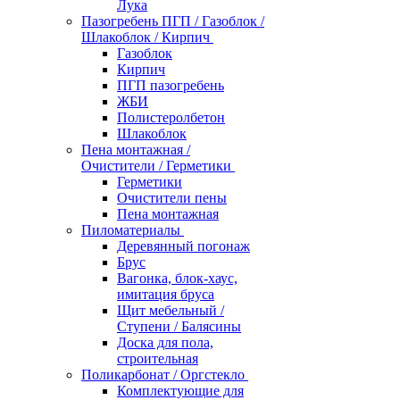
Лука
Пазогребень ПГП / Газоблок /
Шлакоблок / Кирпич
Газоблок
Кирпич
ПГП пазогребень
ЖБИ
Полистеролбетон
Шлакоблок
Пена монтажная /
Очистители / Герметики
Герметики
Очистители пены
Пена монтажная
Пиломатериалы
Деревянный погонаж
Брус
Вагонка, блок-хаус,
имитация бруса
Щит мебельный /
Ступени / Балясины
Доска для пола,
строительная
Поликарбонат / Оргстекло
Комплектующие для