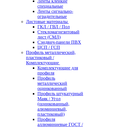
Ленты клейкие
специальные
Ленты сигнально-
оградительные
Листовые материалы
ГКЛ / ГВЛ / Пол
Стекломагнезитовый
лист (СМЛ)
Сэндвич-панели ПВХ
ЦСП / ГСП
Профиль металлический,
пластиковый /
Комплектующие
Комплектующие для
профиля
Профиль
металлический
оцинкованный
Профиль штукатурный
Маяк / Угол
(оцинкованный,
алюминиевый,
пластиковый)
Профиля
аллюминиевые ГОСТ /