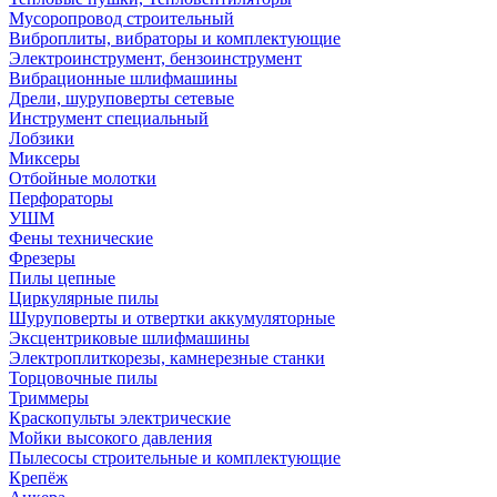
Мусоропровод строительный
Виброплиты, вибраторы и комплектующие
Электроинструмент, бензоинструмент
Вибрационные шлифмашины
Дрели, шуруповерты сетевые
Инструмент специальный
Лобзики
Миксеры
Отбойные молотки
Перфораторы
УШМ
Фены технические
Фрезеры
Пилы цепные
Циркулярные пилы
Шуруповерты и отвертки аккумуляторные
Эксцентриковые шлифмашины
Электроплиткорезы, камнерезные станки
Торцовочные пилы
Триммеры
Краскопульты электрические
Мойки высокого давления
Пылесосы строительные и комплектующие
Крепёж