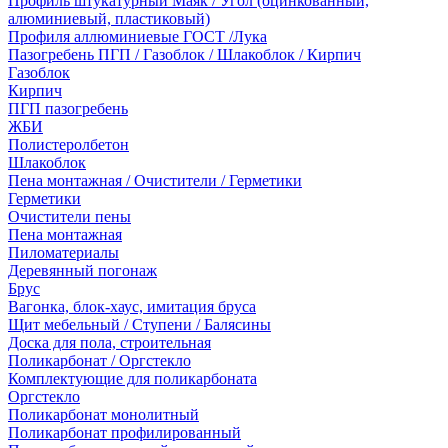
Профиль штукатурный Маяк / Угол (оцинкованный,
алюминиевый, пластиковый)
Профиля аллюминиевые ГОСТ /Лука
Пазогребень ПГП / Газоблок / Шлакоблок / Кирпич
Газоблок
Кирпич
ПГП пазогребень
ЖБИ
Полистеролбетон
Шлакоблок
Пена монтажная / Очистители / Герметики
Герметики
Очистители пены
Пена монтажная
Пиломатериалы
Деревянный погонаж
Брус
Вагонка, блок-хаус, имитация бруса
Щит мебельный / Ступени / Балясины
Доска для пола, строительная
Поликарбонат / Оргстекло
Комплектующие для поликарбоната
Оргстекло
Поликарбонат монолитный
Поликарбонат профилированный