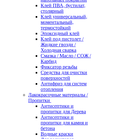
Клей ПВА, бустилат,
столярный
Клей универсальный,
моментальный,
термостойкий
Эпоксидный клей
Клей под пистолет /
Жидкие гвозди /
Холодная сварка
Смазка / Масло / СОЖ /
Карбид
Фиксатор резьбы
Средства для очистки
поверхностей
Антифриз для систем
отопления
Лакокрасочные материалы /
Пропитки
Антисептики и
пропитки для Дерева
Антисептики и
пропитки для камня и
бетона
Водные краски