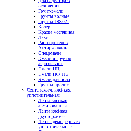
Для радиаторов
отопления
Грунт-эмали
Грунты водные
Грунты ГФ-021
Колер
Краска маслянная
Лаки
Растворители /
Антиржавчина
Спецэмали
Эмали и грунты
аэрозольные
Эмали НЦ
Эмали ПФ-115
Эмали для пола
Грунты прочие
Лента (скотч, клейкая,
уплотнительная)
Лента клейкая
армированная
Лента клейкая
двусторонняя
Ленты демпферные /
уплотнительные