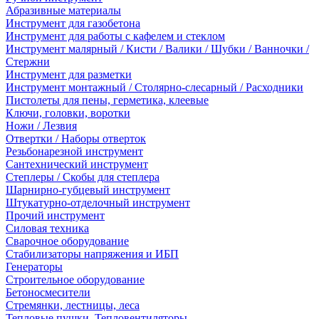
Абразивные материалы
Инструмент для газобетона
Инструмент для работы с кафелем и стеклом
Инструмент малярный / Кисти / Валики / Шубки / Ванночки /
Стержни
Инструмент для разметки
Инструмент монтажный / Столярно-слесарный / Расходники
Пистолеты для пены, герметика, клеевые
Ключи, головки, воротки
Ножи / Лезвия
Отвертки / Наборы отверток
Резьбонарезной инструмент
Сантехнический инструмент
Степлеры / Скобы для степлера
Шарнирно-губцевый инструмент
Штукатурно-отделочный инструмент
Прочий инструмент
Силовая техника
Сварочное оборудование
Стабилизаторы напряжения и ИБП
Генераторы
Строительное оборудование
Бетоносмесители
Стремянки, лестницы, леса
Тепловые пушки, Тепловентиляторы