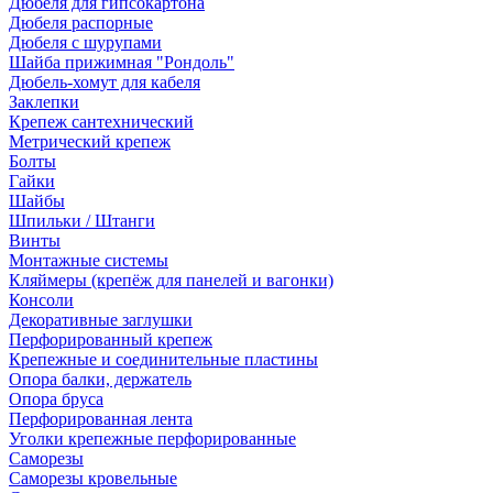
Дюбеля для гипсокартона
Дюбеля распорные
Дюбеля с шурупами
Шайба прижимная "Рондоль"
Дюбель-хомут для кабеля
Заклепки
Крепеж сантехнический
Метрический крепеж
Болты
Гайки
Шайбы
Шпильки / Штанги
Винты
Монтажные системы
Кляймеры (крепёж для панелей и вагонки)
Консоли
Декоративные заглушки
Перфорированный крепеж
Крепежные и соединительные пластины
Опора балки, держатель
Опора бруса
Перфорированная лента
Уголки крепежные перфорированные
Саморезы
Саморезы кровельные