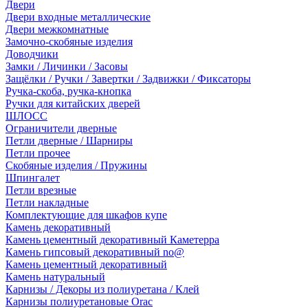
Двери
Двери входные металлические
Двери межкомнатные
Замочно-скобяные изделия
Доводчики
Замки / Личинки / Засовы
Защёлки / Ручки / Завертки / Задвижки / Фиксаторы
Ручка-скоба, ручка-кнопка
Ручки для китайских дверей
ШЛОСС
Ограничители дверные
Петли дверные / Шарниры
Петли прочее
Скобяные изделия / Пружины
Шпингалет
Петли врезные
Петли накладные
Комплектующие для шкафов купе
Камень декоративный
Камень цементный декоративный Каметерра
Камень гипсовый декоративный no@
Камень цементный декоративный
Камень натуральный
Карнизы / Декоры из полиуретана / Клей
Карнизы полиуретановые Orac