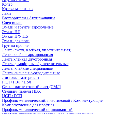
Колер
Краска маслянная
Лаки
Растворители / Антиржавчина
Спецэмали
Эмали и грунты аэрозольные
Эмали НЦ
Эмали ПФ-115
Эмали для пола
Грунты прочие
Лента (скотч, клейкая, уплотнительная)
Лента клейкая армированная
Лента клейкая двусторонняя
Ленты демпферные / уплотнительные
Ленты клейкие специальные
Ленты сигнально-оградительные
Листовые материалы
ГКЛ / ГВЛ / Пол
Стекломагнезитовый лист (СМЛ)
Сэндвич-панели ПВХ
ЦСП / ГСП
Профиль металлический, пластиковый / Комплектующие
Комплектующие для профиля
Профиль металлический оцинкованный