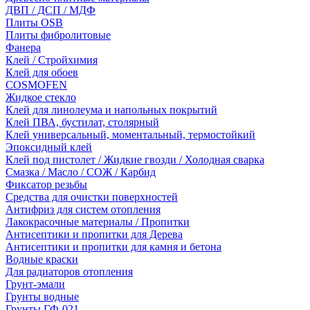
ДВП / ДСП / МДФ
Плиты OSB
Плиты фибролитовые
Фанера
Клей / Стройхимия
Клей для обоев
COSMOFEN
Жидкое стекло
Клей для линолеума и напольных покрытий
Клей ПВА, бустилат, столярный
Клей универсальный, моментальный, термостойкий
Эпоксидный клей
Клей под пистолет / Жидкие гвозди / Холодная сварка
Смазка / Масло / СОЖ / Карбид
Фиксатор резьбы
Средства для очистки поверхностей
Антифриз для систем отопления
Лакокрасочные материалы / Пропитки
Антисептики и пропитки для Дерева
Антисептики и пропитки для камня и бетона
Водные краски
Для радиаторов отопления
Грунт-эмали
Грунты водные
Грунты ГФ-021