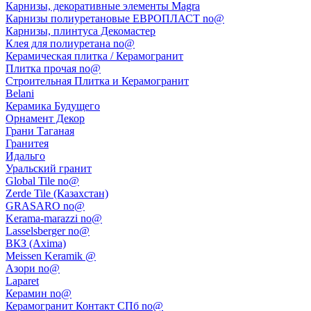
Карнизы, декоративные элементы Magra
Карнизы полиуретановые ЕВРОПЛАСТ no@
Карнизы, плинтуса Декомастер
Клея для полиуретана no@
Керамическая плитка / Керамогранит
Плитка прочая no@
Строительная Плитка и Керамогранит
Belani
Керамика Будущего
Орнамент Декор
Грани Таганая
Гранитея
Идальго
Уральский гранит
Global Tile no@
Zerde Tile (Казахстан)
GRASARO no@
Kerama-marazzi no@
Lasselsberger no@
ВКЗ (Axima)
Meissen Keramik @
Азори no@
Laparet
Керамин no@
Керамогранит Контакт СПб no@