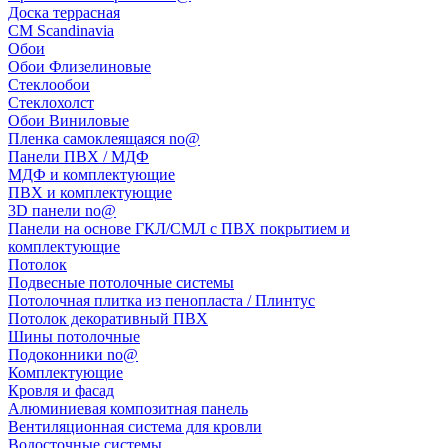
Доска террасная
CM Scandinavia
Обои
Обои Флизелиновые
Стеклообои
Стеклохолст
Обои Виниловые
Пленка самоклеящаяся no@
Панели ПВХ / МДФ
МДФ и комплектующие
ПВХ и комплектующие
3D панели no@
Панели на основе ГКЛ/СМЛ с ПВХ покрытием и
комплектующие
Потолок
Подвесные потолочные системы
Потолочная плитка из пенопласта / Плинтус
Потолок декоративный ПВХ
Шины потолочные
Подоконники no@
Комплектующие
Кровля и фасад
Алюминиевая композитная панель
Вентиляционная система для кровли
Водосточные системы