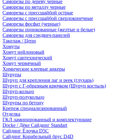
Саморезы по дереву черные
Саморезы по металлу черные
Саморезы с прессшайбой острые
Саморезы с прессшайбой сверлоконечные
Саморезы фосфат (черные)
Саморезы оцинкованные (желтые и белые)
Саморезы для сэндвич-панелей
Такелаж / Цепи
Хомуты
Хомут нейлоновый
Хомут сантехнический
Хомут червячный
Химические клеевые анкеры
Шурупы
Шуруп для крепления лаг и реек (глухарь)
Шуруп с Г-образным крючком (Шуруп костыль)
Шуруп-кольцо
Шуруп-полукольцо
Шурупы по бетону
Крепеж специализированный
Отделка
ГКЛ ламинированный и комплектующие
Docke / Дёке Сайдинг Standart
Сайдинг Ёлочка D5C
Сайдинг Корабельный брус D4D