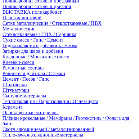
Поликарбонат сотовый прозрачный
Поликарбонат сотовый цветной
ВЫСТАВКА поликарбонат
Пластик листовой
Сетки металлические / Стеклотканевые / ПВХ
Металлические
Стеклотканевые / ПВХ / Серпянка
Сухие смеси / Гипс / Цемент
Гидроизоляция и добавки к смесям
Затирки для швов и добавки
Кладочные / Монтажные смеси
Клеевые смеси
Ремонтные составы
Ровнители для пола / Стяжки
Цемент / Песок / Гипс
Шпатлевки
Штукатурки
Сыпучие материалы
Теплоизоляция / Пароизоляция / Огнезащита
Керамзит
Огнезащитные материалы
Плёнки кровельные / Мембраны / Геотекстиль / Фольга для
бани
Скотч алюминиевый / металлизированный
Тепло-звукоизоляционные материалы