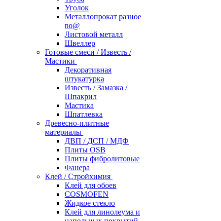
Уголок
Металлопрокат разное
no@
Листовой металл
Швеллер
Готовые смеси / Известь /
Мастики
Декоративная
штукатурка
Известь / Замазка /
Шпакрил
Мастика
Шпатлевка
Древесно-плитные
материалы
ДВП / ДСП / МДФ
Плиты OSB
Плиты фибролитовые
Фанера
Клей / Стройхимия
Клей для обоев
COSMOFEN
Жидкое стекло
Клей для линолеума и
напольных покрытий