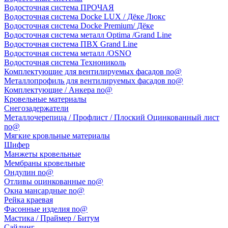
Водосточная система ПРОЧАЯ
Водосточная система Docke LUX / Дёке Люкс
Водосточная система Docke Premium/ Дёке
Водосточная система металл Optima /Grand Line
Водосточная система ПВХ Grand Line
Водосточная система металл /OSNO
Водосточная система Технониколь
Комплектующие для вентилируемых фасадов no@
Металлопрофиль для вентилируемых фасадов no@
Комплектующие / Анкера no@
Кровельные материалы
Снегозадержатели
Металлочерепица / Профлист / Плоский Оцинкованный лист
no@
Мягкие кровльные материалы
Шифер
Манжеты кровельные
Мембраны кровельные
Ондулин no@
Отливы оцинкованные no@
Окна мансардные no@
Рейка краевая
Фасонные изделия no@
Мастика / Праймер / Битум
Сайдинг