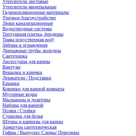
Утеплители листовые
Утеплители минеральные
Гидроизоляционные материалы
Уличное благоустройство
Люки канализационные
Водоотводные системы
Тротуарная плитка, бордюры
Трава искуственная no@
Заборы и ограждения
Дренажные трубы, колодцы
Сантехника
Аксессуары для ванны
Вантузы
Вешалки и крючки
Держатели / Подставки
Ёршики
Коврики для ванной комнаты
Мусорные ведра
Мыльницы и дозаторы
Наборы для ванной
Полки / Стойки
Сушилки для белья
Шторы и карнизы для ванны
Арматура сантехническая
Гофры / Выпуски/ Сливы/ Переливы