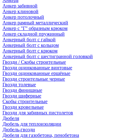
Анкера
Анкер забивной
Анкер клиновой
Анкер потолочный
Анкер рамный металлический
Анкер с ''Г'' образным крюком
Анкер складной пружинный
Анкерный болт с гайкой
Анкерный болт с кольцом
Анкерный болт с крюком
Анкерный болт с шестигранной головкой
Гвозди / Скобы строительные
Гвозди оцинкованные винтовые
Гвозди оцинкованные ершёные
Гвозди строительные черные
Гвозди толевые
Гвозди финишные
Гвозди шиферные
Скобы строительные
Гвозди кровельные
Гвозди для забивных пистолетов
Дюбеля
Дюбель для теплоизоляции
Дюбель-гвозди
Дюбеля для газобетона, пенобетона