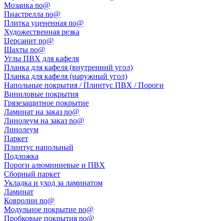
Мозаика no@
Пиастрелла no@
Плитка уцененная no@
Художественная резка
Церсанит no@
Шахты no@
Углы ПВХ для кафеля
Планка для кафеля (внутренний угол)
Планка для кафеля (наружный угол)
Напольные покрытия / Плинтус ПВХ / Пороги
Виниловые покрытия
Грязезащитное покрытие
Ламинат на заказ no@
Линолеум на заказ no@
Линолеум
Паркет
Плинтус напольный
Подложка
Пороги алюминиевые и ПВХ
Сборный паркет
Укладка и уход за ламинатом
Ламинат
Ковролин no@
Модульное покрытие no@
Пробковые покрытия no@