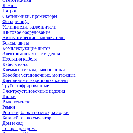
Светотехника
Лампы
Патрон
Светильники, прожекторы
Фонари no@
Удлинители, разветвители
Щитовое оборудование
Автоматические выключатели
Боксы, щиты
Комплектующие щитов
Электромонтажные изделия
Изоляция кабеля
Кабель-канал
Клеммы, гильзы, наконечники
Коробки установочные, монтажные
Крепление и маркировка кабеля
Трубы гофрированные
Электроустановочные изделия
Вилки
Выключатели
Рамки
Розетки, блоки розеток, колодки
Батарейки, аккумуляторы
Дом и сад
Товары для дома