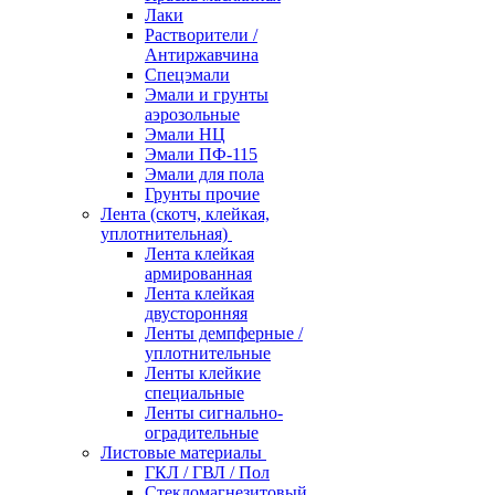
Лаки
Растворители /
Антиржавчина
Спецэмали
Эмали и грунты
аэрозольные
Эмали НЦ
Эмали ПФ-115
Эмали для пола
Грунты прочие
Лента (скотч, клейкая,
уплотнительная)
Лента клейкая
армированная
Лента клейкая
двусторонняя
Ленты демпферные /
уплотнительные
Ленты клейкие
специальные
Ленты сигнально-
оградительные
Листовые материалы
ГКЛ / ГВЛ / Пол
Стекломагнезитовый