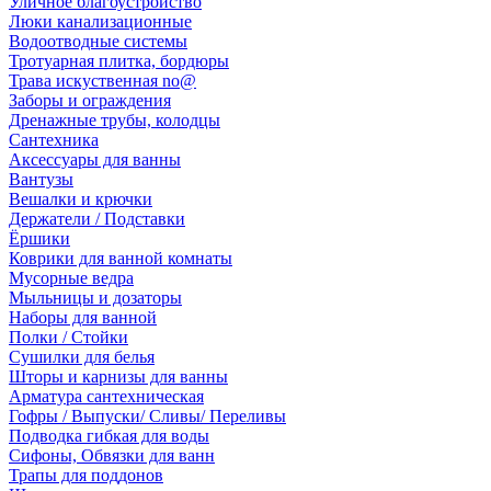
Уличное благоустройство
Люки канализационные
Водоотводные системы
Тротуарная плитка, бордюры
Трава искуственная no@
Заборы и ограждения
Дренажные трубы, колодцы
Сантехника
Аксессуары для ванны
Вантузы
Вешалки и крючки
Держатели / Подставки
Ёршики
Коврики для ванной комнаты
Мусорные ведра
Мыльницы и дозаторы
Наборы для ванной
Полки / Стойки
Сушилки для белья
Шторы и карнизы для ванны
Арматура сантехническая
Гофры / Выпуски/ Сливы/ Переливы
Подводка гибкая для воды
Сифоны, Обвязки для ванн
Трапы для поддонов