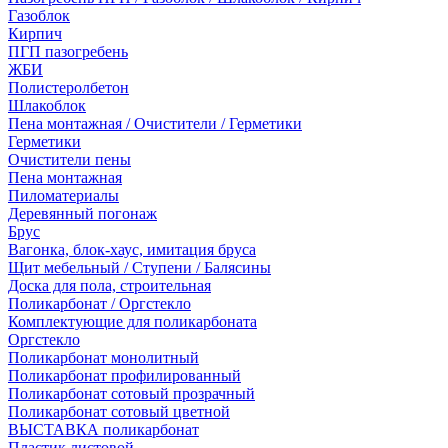
Газоблок
Кирпич
ПГП пазогребень
ЖБИ
Полистеролбетон
Шлакоблок
Пена монтажная / Очистители / Герметики
Герметики
Очистители пены
Пена монтажная
Пиломатериалы
Деревянный погонаж
Брус
Вагонка, блок-хаус, имитация бруса
Щит мебельный / Ступени / Балясины
Доска для пола, строительная
Поликарбонат / Оргстекло
Комплектующие для поликарбоната
Оргстекло
Поликарбонат монолитный
Поликарбонат профилированный
Поликарбонат сотовый прозрачный
Поликарбонат сотовый цветной
ВЫСТАВКА поликарбонат
Пластик листовой