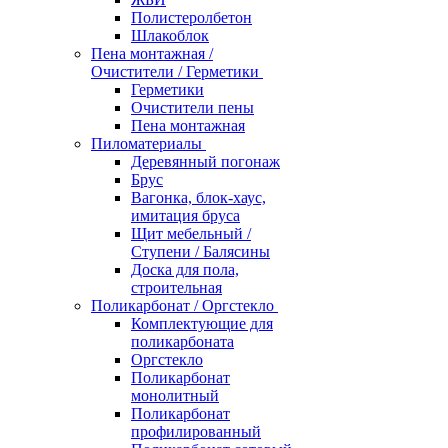
Полистеролбетон
Шлакоблок
Пена монтажная /
Очистители / Герметики
Герметики
Очистители пены
Пена монтажная
Пиломатериалы
Деревянный погонаж
Брус
Вагонка, блок-хаус,
имитация бруса
Щит мебельный /
Ступени / Балясины
Доска для пола,
строительная
Поликарбонат / Оргстекло
Комплектующие для
поликарбоната
Оргстекло
Поликарбонат
монолитный
Поликарбонат
профилированный