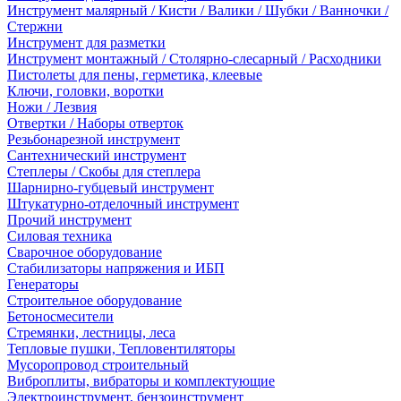
Инструмент малярный / Кисти / Валики / Шубки / Ванночки /
Стержни
Инструмент для разметки
Инструмент монтажный / Столярно-слесарный / Расходники
Пистолеты для пены, герметика, клеевые
Ключи, головки, воротки
Ножи / Лезвия
Отвертки / Наборы отверток
Резьбонарезной инструмент
Сантехнический инструмент
Степлеры / Скобы для степлера
Шарнирно-губцевый инструмент
Штукатурно-отделочный инструмент
Прочий инструмент
Силовая техника
Сварочное оборудование
Стабилизаторы напряжения и ИБП
Генераторы
Строительное оборудование
Бетоносмесители
Стремянки, лестницы, леса
Тепловые пушки, Тепловентиляторы
Мусоропровод строительный
Виброплиты, вибраторы и комплектующие
Электроинструмент, бензоинструмент