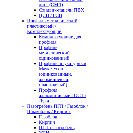
лист (СМЛ)
Сэндвич-панели ПВХ
ЦСП / ГСП
Профиль металлический,
пластиковый /
Комплектующие
Комплектующие для
профиля
Профиль
металлический
оцинкованный
Профиль штукатурный
Маяк / Угол
(оцинкованный,
алюминиевый,
пластиковый)
Профиля
аллюминиевые ГОСТ /
Лука
Пазогребень ПГП / Газоблок /
Шлакоблок / Кирпич
Газоблок
Кирпич
ПГП пазогребень
ЖБИ