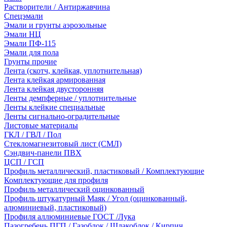
Растворители / Антиржавчина
Спецэмали
Эмали и грунты аэрозольные
Эмали НЦ
Эмали ПФ-115
Эмали для пола
Грунты прочие
Лента (скотч, клейкая, уплотнительная)
Лента клейкая армированная
Лента клейкая двусторонняя
Ленты демпферные / уплотнительные
Ленты клейкие специальные
Ленты сигнально-оградительные
Листовые материалы
ГКЛ / ГВЛ / Пол
Стекломагнезитовый лист (СМЛ)
Сэндвич-панели ПВХ
ЦСП / ГСП
Профиль металлический, пластиковый / Комплектующие
Комплектующие для профиля
Профиль металлический оцинкованный
Профиль штукатурный Маяк / Угол (оцинкованный,
алюминиевый, пластиковый)
Профиля аллюминиевые ГОСТ /Лука
Пазогребень ПГП / Газоблок / Шлакоблок / Кирпич