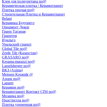
Клея для полиуретана no@
Керамическая плитка / Керамогранит
Плитка прочая no@
Строительная Плитка и Керамогранит
Belani
Керамика Будущего
Орнамент Декор
Грани Таганая
Гранитея
Идальго
Уральский гранит
Global Tile no@
Zerde Tile (Казахстан)
GRASARO no@
Kerama-marazzi no@
Lasselsberger no@
ВКЗ (Axima)
Meissen Keramik @
Азори no@
Laparet
Керамин no@
Керамогранит Контакт СПб no@
Мозаика no@
Пиастрелла no@
Плитка уцененная no@