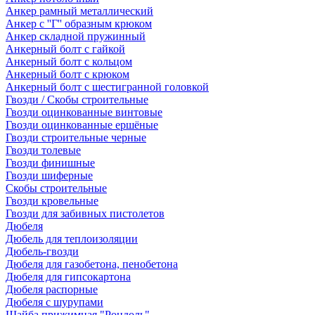
Анкер рамный металлический
Анкер с ''Г'' образным крюком
Анкер складной пружинный
Анкерный болт с гайкой
Анкерный болт с кольцом
Анкерный болт с крюком
Анкерный болт с шестигранной головкой
Гвозди / Скобы строительные
Гвозди оцинкованные винтовые
Гвозди оцинкованные ершёные
Гвозди строительные черные
Гвозди толевые
Гвозди финишные
Гвозди шиферные
Скобы строительные
Гвозди кровельные
Гвозди для забивных пистолетов
Дюбеля
Дюбель для теплоизоляции
Дюбель-гвозди
Дюбеля для газобетона, пенобетона
Дюбеля для гипсокартона
Дюбеля распорные
Дюбеля с шурупами
Шайба прижимная "Рондоль"