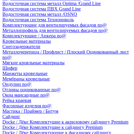
Водосточная система металл Optima /Grand Line
Водосточная система ПВХ Grand Line
Водосточная система металл /OSNO
Водосточная система Технониколь
Комплектующие для вентилируемых фасадов no@
Металлопрофиль для вентилируемых фасадов no@
Комплектующие / Анкера no@
Кровельные материалы
Снегозадержатели
Металлочерепица / Профлист / Плоский Оцинкованный лист
no@
Мягкие кровльные материалы
Шифер
Манжеты кровельные
Мембраны кровельные
Ондулин no@
Отливы оцинкованные no@
Окна мансардные no@
Рейка краевая
Фасонные изделия no@
Мастика / Праймер / Битум
Сайдинг
Docke / Дёке Комплектущие к акриловому сайдингу Premium
Docke / Дёке Комплектущие к сайдингу Premium
Docke / Дёке Комплектующие к фасадному сайдингу