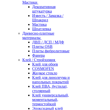
Мастики
Декоративная
штукатурка
Известь / Замазка /
Шпакрил
Мастика
Шпатлевка
Древесно-плитные
материалы
ДВП / ДСП / МДФ
Плиты OSB
Плиты фибролитовые
Фанера
Клей / Стройхимия
Клей для обоев
COSMOFEN
Жидкое стекло
Клей для линолеума и
напольных покрытий
Клей ПВА, бустилат,
столярный
Клей универсальный,
моментальный,
термостойкий
Эпоксидный клей