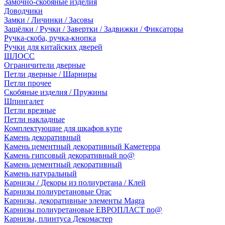
Замочно-скобяные изделия
Доводчики
Замки / Личинки / Засовы
Защёлки / Ручки / Завертки / Задвижки / Фиксаторы
Ручка-скоба, ручка-кнопка
Ручки для китайских дверей
ШЛОСС
Ограничители дверные
Петли дверные / Шарниры
Петли прочее
Скобяные изделия / Пружины
Шпингалет
Петли врезные
Петли накладные
Комплектующие для шкафов купе
Камень декоративный
Камень цементный декоративный Каметерра
Камень гипсовый декоративный no@
Камень цементный декоративный
Камень натуральный
Карнизы / Декоры из полиуретана / Клей
Карнизы полиуретановые Orac
Карнизы, декоративные элементы Magra
Карнизы полиуретановые ЕВРОПЛАСТ no@
Карнизы, плинтуса Декомастер