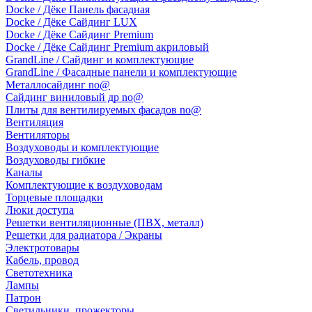
Docke / Дёке Панель фасадная
Docke / Дёке Сайдинг LUX
Docke / Дёке Сайдинг Premium
Docke / Дёке Сайдинг Premium акриловый
GrandLine / Сайдинг и комплектующие
GrandLine / Фасадные панели и комплектующие
Металлосайдинг no@
Сайдинг виниловый др no@
Плиты для вентилируемых фасадов no@
Вентиляция
Вентиляторы
Воздуховоды и комплектующие
Воздуховоды гибкие
Каналы
Комплектующие к воздуховодам
Торцевые площадки
Люки доступа
Решетки вентиляционные (ПВХ, металл)
Решетки для радиатора / Экраны
Электротовары
Кабель, провод
Светотехника
Лампы
Патрон
Светильники, прожекторы