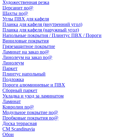
Художественная резка
Церсанит no@
Шахты no@
Углы ПВХ для кафеля
Планка для кафеля (внутренний угол)
Планка для кафеля (наружный угол)
Напольные покрытия / Плинтус ПВХ / Пороги
Виниловые покрытия
Грязезащитное покрытие
Ламинат на заказ no@
Линолеум на заказ no@
Линолеум
Паркет
Плинтус напольный
Подложка
Пороги алюминиевые и ПВХ
Сборный паркет
Укладка и уход за ламинатом
Ламинат
Ковролин no@
Модульное покрытие no@
Пробковые покрытия no@
Доска террасная
CM Scandinavia
Обои