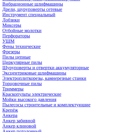
Вибрационные шлифмашины
Дрели, шуруповерты сетевые
Инструмент специальный
Лобзики
Миксеры
Отбойные молотки
Перфораторы
УШМ
Фены технические
Фрезеры
Пилы цепные
Циркулярные пилы
Шуруповерты и отвертки аккумуляторные
Эксцентриковые шлифмашины
Электроплиткорезы, камнерезные станки
Торцовочные пилы
Триммеры
Краскопульты электрические
Мойки высокого давления
Пылесосы строительные и комплектующие
Крепёж
Анкера
Анкер забивной
Анкер клиновой
Анкер потолочный