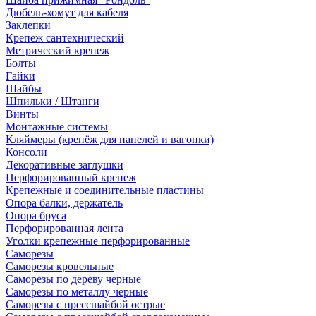
Дюбель-хомут для кабеля
Заклепки
Крепеж сантехнический
Метрический крепеж
Болты
Гайки
Шайбы
Шпильки / Штанги
Винты
Монтажные системы
Кляймеры (крепёж для панелей и вагонки)
Консоли
Декоративные заглушки
Перфорированный крепеж
Крепежные и соединительные пластины
Опора балки, держатель
Опора бруса
Перфорированная лента
Уголки крепежные перфорированные
Саморезы
Саморезы кровельные
Саморезы по дереву черные
Саморезы по металлу черные
Саморезы с прессшайбой острые