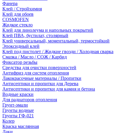
Фанера
Клей / Стройхимия
Клей для обоев
COSMOFEN
Жидкое стекло
Клей для линолеума и напольных покрытий
Клей ПВА, бустилат, столярный
Клей универсальный, моментальный, термостойкий
Эпоксидный клей
Клей под пистолет / Жидкие гвозди / Холодная сварка
Смазка / Масло / СОЖ / Карбид
Фиксатор резьбы
Средства для очистки поверхностей
Антифриз для систем отопления
Лакокрасочные материалы / Пропитки
Антисептики и пропитки для Дерева
Антисептики и пропитки для камня и бетона
Водные краски
Для радиаторов отопления
Грунт-эмали
Грунты водные
Грунты ГФ-021
Колер
Краска маслянная
Лаки