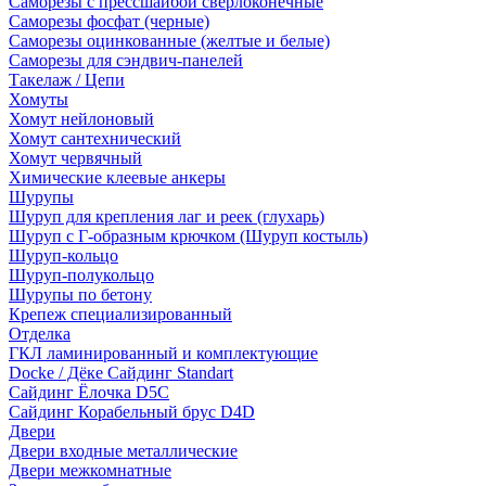
Саморезы с прессшайбой сверлоконечные
Саморезы фосфат (черные)
Саморезы оцинкованные (желтые и белые)
Саморезы для сэндвич-панелей
Такелаж / Цепи
Хомуты
Хомут нейлоновый
Хомут сантехнический
Хомут червячный
Химические клеевые анкеры
Шурупы
Шуруп для крепления лаг и реек (глухарь)
Шуруп с Г-образным крючком (Шуруп костыль)
Шуруп-кольцо
Шуруп-полукольцо
Шурупы по бетону
Крепеж специализированный
Отделка
ГКЛ ламинированный и комплектующие
Docke / Дёке Сайдинг Standart
Сайдинг Ёлочка D5C
Сайдинг Корабельный брус D4D
Двери
Двери входные металлические
Двери межкомнатные