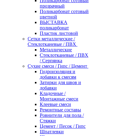
Поликарбонат сотовый
прозрачный
Поликарбонат сотовый
цветной
ВЫСТАВКА
поликарбонат
Пластик листовой
Сетки металлические /
Стеклотканевые / ПВХ
Металлические
Стеклотканевые / ПВХ
/ Серпянка
Сухие смеси / Гипс / Цемент
Гидроизоляция и
добавки к смесям
Затирки для швов и
добавки
Кладочные /
Монтажные смеси
Клеевые смеси
Ремонтные составы
Ровнители для пола /
Стяжки
Цемент / Песок / Гипс
Шпатлевки