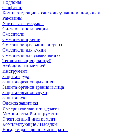
Поддоны
Санфаянс
Комплектующие к санфаянсу, ваннам, поддонам
Раковины
Унитазы / Писсуары
Системы инсталляции
Смесители
Смесители прочие
Смесители для ванны и душа
Смесители для кухни
Смесители для умывальника
Теплоизоляция для труб
Асбоцементные трубы
Инструмент
Защита труда
Защита органов дыхания
Защита органов зрения и лица
Защита органов слуха
Защита рук
Одежда защитная
Измерительный инструмент
Механический инструмент
Электронный инструмент
Комплектующие / Насадки
Насадки д/сварочных аппаратов