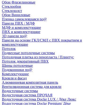
Обои Флизелиновые
Стеклообои
Стеклохолст
Обои Виниловые
Пленка самоклеящаяся no@
Панели ПВХ / МДФ
МДФ и комплектующие
ПВХ и комплектующие
3D панели no@
Панели на основе ГКЛ/СМЛ с ПВХ покрытием и
комплектующие
Потолок
Подвесные потолочные системы
Потолочная плитка из пенопласта / Плинтус
Потолок декоративный ПВХ
Шины потолочные
Подоконники no@
Комплектующие
Кровля и фасад
Алюминиевая композитная панель
Вентиляционная система для кровли
Водосточные системы
Водосточная система ПРОЧАЯ
Водосточная система Docke LUX / Дёке Люкс
Водосточная система Docke Premium/ Дёке