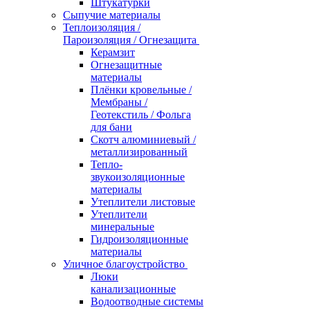
Штукатурки
Сыпучие материалы
Теплоизоляция /
Пароизоляция / Огнезащита
Керамзит
Огнезащитные
материалы
Плёнки кровельные /
Мембраны /
Геотекстиль / Фольга
для бани
Скотч алюминиевый /
металлизированный
Тепло-
звукоизоляционные
материалы
Утеплители листовые
Утеплители
минеральные
Гидроизоляционные
материалы
Уличное благоустройство
Люки
канализационные
Водоотводные системы