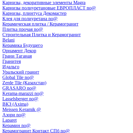
Карнизы, декоративные элементы Magra
Карнизы полиуретановые ЕВРОПЛАСТ no@
Карнизы, плинтуса Декомастер
Клея для полиуретана no@
Керамическая плитка / Керамогранит
Плитка прочая no@
Строительная Плитка и Керамогранит
Belani
Керамика Будущего
Орнамент Декор
Грани Таганая
Гранитея
Идальго
Уральский гранит
Global Tile no@
Zerde Tile (Казахстан)
GRASARO no@
Kerama-marazzi no@
Lasselsberger no@
ВКЗ (Axima)
Meissen Keramik @
Азори no@
Laparet
Керамин no@
Керамогранит Контакт СПб no@