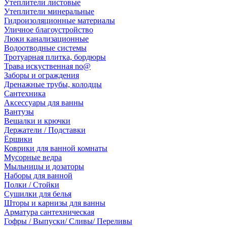
Утеплители листовые
Утеплители минеральные
Гидроизоляционные материалы
Уличное благоустройство
Люки канализационные
Водоотводные системы
Тротуарная плитка, бордюры
Трава искуственная no@
Заборы и ограждения
Дренажные трубы, колодцы
Сантехника
Аксессуары для ванны
Вантузы
Вешалки и крючки
Держатели / Подставки
Ёршики
Коврики для ванной комнаты
Мусорные ведра
Мыльницы и дозаторы
Наборы для ванной
Полки / Стойки
Сушилки для белья
Шторы и карнизы для ванны
Арматура сантехническая
Гофры / Выпуски/ Сливы/ Переливы