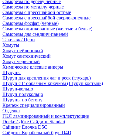
Саморезы по дереву черные
Саморезы по металлу черные
Саморезы с прессшайбой острые
Саморезы с прессшайбой сверлоконечные
Саморезы фосфат (черные)
Саморезы оцинкованные (желтые и белые)
Саморезы для сэндвич-панелей
Такелаж / Цепи
Хомуты
Хомут нейлоновый
Хомут сантехнический
Хомут червячный
Химические клеевые анкеры
Шурупы
Шуруп для крепления лаг и реек (глухарь)
Шуруп с Г-образным крючком (Шуруп костыль)
Шуруп-кольцо
Шуруп-полукольцо
Шурупы по бетону
Крепеж специализированный
Отделка
ГКЛ ламинированный и комплектующие
Docke / Дёке Сайдинг Standart
Сайдинг Ёлочка D5C
Сайдинг Корабельный брус D4D