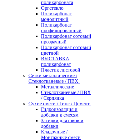
поликарбоната
Оргстекло
Поликарбонат
монолитный
Поликарбонат
профилированный
Поликарбонат сотовый
прозрачный
Поликарбонат сотовый
цветной
ВЫСТАВКА
поликарбонат
Пластик листовой
Сетки металлические /
Стеклотканевые / ПВХ
Металлические
Стеклотканевые / ПВХ
/ Серпянка
Сухие смеси / Гипс / Цемент
Гидроизоляция и
добавки к смесям
Затирки для швов и
добавки
Кладочные /
Монтажные смеси