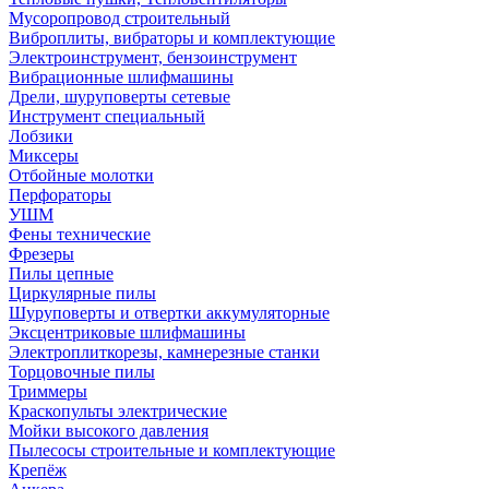
Мусоропровод строительный
Виброплиты, вибраторы и комплектующие
Электроинструмент, бензоинструмент
Вибрационные шлифмашины
Дрели, шуруповерты сетевые
Инструмент специальный
Лобзики
Миксеры
Отбойные молотки
Перфораторы
УШМ
Фены технические
Фрезеры
Пилы цепные
Циркулярные пилы
Шуруповерты и отвертки аккумуляторные
Эксцентриковые шлифмашины
Электроплиткорезы, камнерезные станки
Торцовочные пилы
Триммеры
Краскопульты электрические
Мойки высокого давления
Пылесосы строительные и комплектующие
Крепёж