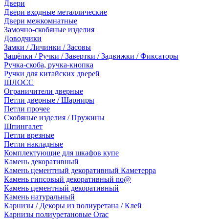
Двери
Двери входные металлические
Двери межкомнатные
Замочно-скобяные изделия
Доводчики
Замки / Личинки / Засовы
Защёлки / Ручки / Завертки / Задвижки / Фиксаторы
Ручка-скоба, ручка-кнопка
Ручки для китайских дверей
ШЛОСС
Ограничители дверные
Петли дверные / Шарниры
Петли прочее
Скобяные изделия / Пружины
Шпингалет
Петли врезные
Петли накладные
Комплектующие для шкафов купе
Камень декоративный
Камень цементный декоративный Каметерра
Камень гипсовый декоративный no@
Камень цементный декоративный
Камень натуральный
Карнизы / Декоры из полиуретана / Клей
Карнизы полиуретановые Orac