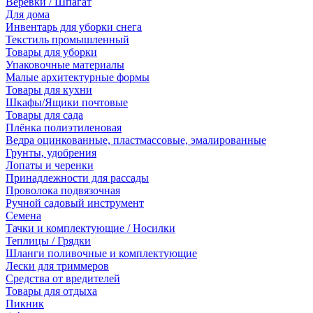
Веревки / Шпагат
Для дома
Инвентарь для уборки снега
Текстиль промышленный
Товары для уборки
Упаковочные материалы
Малые архитектурные формы
Товары для кухни
Шкафы/Ящики почтовые
Товары для сада
Плёнка полиэтиленовая
Ведра оцинкованные, пластмассовые, эмалированные
Грунты, удобрения
Лопаты и черенки
Принадлежности для рассады
Проволока подвязочная
Ручной садовый инструмент
Семена
Тачки и комплектующие / Носилки
Теплицы / Грядки
Шланги поливочные и комплектующие
Лески для триммеров
Средства от вредителей
Товары для отдыха
Пикник