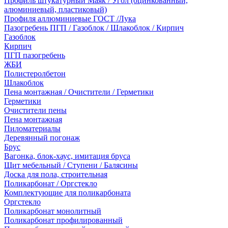
Профиль штукатурный Маяк / Угол (оцинкованный,
алюминиевый, пластиковый)
Профиля аллюминиевые ГОСТ /Лука
Пазогребень ПГП / Газоблок / Шлакоблок / Кирпич
Газоблок
Кирпич
ПГП пазогребень
ЖБИ
Полистеролбетон
Шлакоблок
Пена монтажная / Очистители / Герметики
Герметики
Очистители пены
Пена монтажная
Пиломатериалы
Деревянный погонаж
Брус
Вагонка, блок-хаус, имитация бруса
Щит мебельный / Ступени / Балясины
Доска для пола, строительная
Поликарбонат / Оргстекло
Комплектующие для поликарбоната
Оргстекло
Поликарбонат монолитный
Поликарбонат профилированный