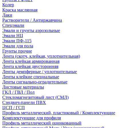
Колер
Краска маслянная
Лаки
Растворители / Антиржавчина
Спецэмали
Эмали и грунты аэрозольные
Эмали НЦ
Эмали ПФ-115
Эмали для пола
Грунты прочие
Лента (скотч, клейкая, уплотнительная)
Лента клейкая армированная
Лента клейкая двусторонняя
Ленты демпферные / уплотнительные
Ленты клейкие специальные
Ленты сигнально-оградительные
Листовые материалы
ГКЛ / ГВЛ / Пол
Стекломагнезитовый лист (СМЛ)
Сэндвич-панели ПВХ
ЦСП / ГСП
Профиль металлический, пластиковый / Комплектующие
Комплектующие для профиля
Профиль металлический оцинкованный