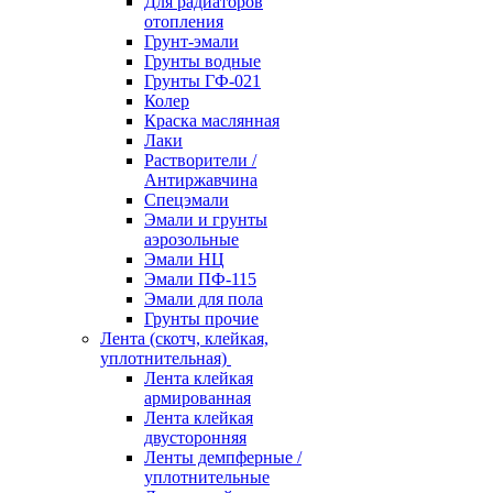
Для радиаторов
отопления
Грунт-эмали
Грунты водные
Грунты ГФ-021
Колер
Краска маслянная
Лаки
Растворители /
Антиржавчина
Спецэмали
Эмали и грунты
аэрозольные
Эмали НЦ
Эмали ПФ-115
Эмали для пола
Грунты прочие
Лента (скотч, клейкая,
уплотнительная)
Лента клейкая
армированная
Лента клейкая
двусторонняя
Ленты демпферные /
уплотнительные