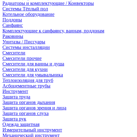
Радиаторы и комплектующие / Конвекторы
Системы Тёплый пол
Котельное оборудование
Поддоны
Санфаянс
Комплектующие к санфаянсу, ваннам, поддонам
Раковины
Унитазы / Писсуары
Системы инсталляции
Смесители
Смесители прочие
Смесители для ванны и душа
Смесители для кухни
Смесители для умывальника
Теплоизоляция для труб
Асбоцементные трубы
Инструмент
Защита труда
Защита органов дыхания
Защита органов зрения и лица
Защита органов слуха
Защита рук
Одежда защитная
Измерительный инструмент
Механический инструмент