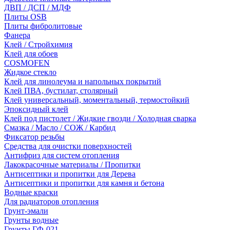
ДВП / ДСП / МДФ
Плиты OSB
Плиты фибролитовые
Фанера
Клей / Стройхимия
Клей для обоев
COSMOFEN
Жидкое стекло
Клей для линолеума и напольных покрытий
Клей ПВА, бустилат, столярный
Клей универсальный, моментальный, термостойкий
Эпоксидный клей
Клей под пистолет / Жидкие гвозди / Холодная сварка
Смазка / Масло / СОЖ / Карбид
Фиксатор резьбы
Средства для очистки поверхностей
Антифриз для систем отопления
Лакокрасочные материалы / Пропитки
Антисептики и пропитки для Дерева
Антисептики и пропитки для камня и бетона
Водные краски
Для радиаторов отопления
Грунт-эмали
Грунты водные
Грунты ГФ-021