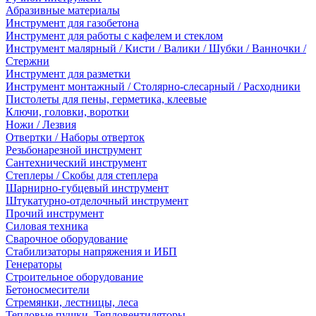
Абразивные материалы
Инструмент для газобетона
Инструмент для работы с кафелем и стеклом
Инструмент малярный / Кисти / Валики / Шубки / Ванночки /
Стержни
Инструмент для разметки
Инструмент монтажный / Столярно-слесарный / Расходники
Пистолеты для пены, герметика, клеевые
Ключи, головки, воротки
Ножи / Лезвия
Отвертки / Наборы отверток
Резьбонарезной инструмент
Сантехнический инструмент
Степлеры / Скобы для степлера
Шарнирно-губцевый инструмент
Штукатурно-отделочный инструмент
Прочий инструмент
Силовая техника
Сварочное оборудование
Стабилизаторы напряжения и ИБП
Генераторы
Строительное оборудование
Бетоносмесители
Стремянки, лестницы, леса
Тепловые пушки, Тепловентиляторы