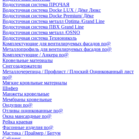
Водосточная система ПРОЧАЯ
Водосточная система Docke LUX / Дёке Люкс
Водосточная система Docke Premium/ Дёке
Водосточная система металл Optima /Grand Line
Водосточная система ПВХ Grand Line
Водосточная система металл /OSNO
Водосточная система Технониколь
Комплектующие для вентилируемых фасадов no@
Металлопрофиль для вентилируемых фасадов no@
Комплектующие / Анкера no@
Кровельные материалы
Снегозадержатели
Металлочерепица / Профлист / Плоский Оцинкованный лист
no@
Мягкие кровльные материалы
Шифер
Манжеты кровельные
Мембраны кровельные
Ондулин no@
Отливы оцинкованные no@
Окна мансардные no@
Рейка краевая
Фасонные изделия no@
Мастика / Праймер / Битум
Сайдинг