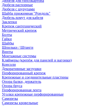
Дюбеля для гипсокартона
Дюбеля распорные
Дюбеля с шурупами
Шайба прижимная "Рондоль"
Дюбель-хомут для кабеля
Заклепки
Крепеж сантехнический
Метрический крепеж
Болты
Гайки
Шайбы
Шпильки / Штанги
Винты
Монтажные системы
Кляймеры (крепёж для панелей и вагонки)
Консоли
Декоративные заглушки
Перфорированный крепеж
Крепежные и соединительные пластины
Опора балки, держатель
Опора бруса
Перфорированная лента
Уголки крепежные перфорированные
Саморезы
Саморезы кровельные