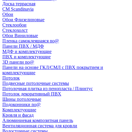
Доска террасная
CM Scandinavia
Обои
Обои Флизелиновые
Стеклообои
Стеклохолст
Обои Виниловые
Пленка самоклеящаяся no@
Панели ПВХ / МДФ
МДФ и комплектующие
ПВХ и комплектующие
3D панели no@
Панели на основе ГКЛ/СМЛ с ПВХ покрытием и
комплектующие
Потолок
Подвесные потолочные системы
Потолочная плитка из пенопласта / Плинтус
Потолок декоративный ПВХ
Шины потолочные
Подоконники no@
Комплектующие
Кровля и фасад
Алюминиевая композитная панель
Вентиляционная система для кровли
Водосточные системы