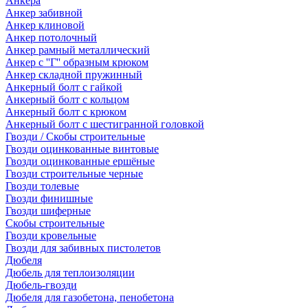
Анкера
Анкер забивной
Анкер клиновой
Анкер потолочный
Анкер рамный металлический
Анкер с ''Г'' образным крюком
Анкер складной пружинный
Анкерный болт с гайкой
Анкерный болт с кольцом
Анкерный болт с крюком
Анкерный болт с шестигранной головкой
Гвозди / Скобы строительные
Гвозди оцинкованные винтовые
Гвозди оцинкованные ершёные
Гвозди строительные черные
Гвозди толевые
Гвозди финишные
Гвозди шиферные
Скобы строительные
Гвозди кровельные
Гвозди для забивных пистолетов
Дюбеля
Дюбель для теплоизоляции
Дюбель-гвозди
Дюбеля для газобетона, пенобетона