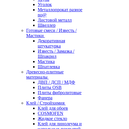
Уголок
Металлопрокат разное
no@
Листовой металл
Швеллер
Готовые смеси / Известь /
Мастики
Декоративная
штукатурка
Известь / Замазка /
Шпакрил
Мастика
Шпатлевка
Древесно-плитные
материалы
ДВП / ДСП / МДФ
Плиты OSB
Плиты фибролитовые
Фанера
Клей / Стройхимия
Клей для обоев
COSMOFEN
Жидкое стекло
Клей для линолеума и
напольных покрытий