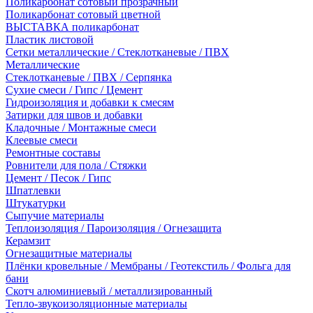
Поликарбонат сотовый прозрачный
Поликарбонат сотовый цветной
ВЫСТАВКА поликарбонат
Пластик листовой
Сетки металлические / Стеклотканевые / ПВХ
Металлические
Стеклотканевые / ПВХ / Серпянка
Сухие смеси / Гипс / Цемент
Гидроизоляция и добавки к смесям
Затирки для швов и добавки
Кладочные / Монтажные смеси
Клеевые смеси
Ремонтные составы
Ровнители для пола / Стяжки
Цемент / Песок / Гипс
Шпатлевки
Штукатурки
Сыпучие материалы
Теплоизоляция / Пароизоляция / Огнезащита
Керамзит
Огнезащитные материалы
Плёнки кровельные / Мембраны / Геотекстиль / Фольга для
бани
Скотч алюминиевый / металлизированный
Тепло-звукоизоляционные материалы