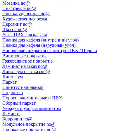
Мозаика no@
Пиастрелла no@
Плитка уцененная no@
Художественная резка
Церсанит no@
Шахты no@
Углы ПВХ для кафеля
Планка для кафеля (внутренний угол)
Планка для кафеля (наружный угол)
Напольные покрытия / Плинтус ПВХ / Пороги
Виниловые покрытия
Грязезащитное покрытие
Ламинат на заказ no@
Линолеум на заказ no@
Линолеум
Паркет
Плинтус напольный
Подложка
Пороги алюминиевые и ПВХ
Сборный паркет
Укладка и уход за ламинатом
Ламинат
Ковролин no@
Модульное покрытие no@
Пробковые покрытия no@