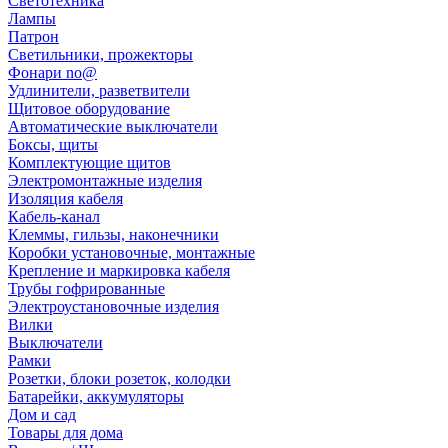
Светотехника
Лампы
Патрон
Светильники, прожекторы
Фонари no@
Удлинители, разветвители
Щитовое оборудование
Автоматические выключатели
Боксы, щиты
Комплектующие щитов
Электромонтажные изделия
Изоляция кабеля
Кабель-канал
Клеммы, гильзы, наконечники
Коробки установочные, монтажные
Крепление и маркировка кабеля
Трубы гофрированные
Электроустановочные изделия
Вилки
Выключатели
Рамки
Розетки, блоки розеток, колодки
Батарейки, аккумуляторы
Дом и сад
Товары для дома