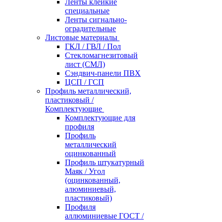
Ленты клейкие
специальные
Ленты сигнально-
оградительные
Листовые материалы
ГКЛ / ГВЛ / Пол
Стекломагнезитовый
лист (СМЛ)
Сэндвич-панели ПВХ
ЦСП / ГСП
Профиль металлический,
пластиковый /
Комплектующие
Комплектующие для
профиля
Профиль
металлический
оцинкованный
Профиль штукатурный
Маяк / Угол
(оцинкованный,
алюминиевый,
пластиковый)
Профиля
аллюминиевые ГОСТ /