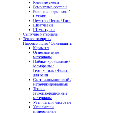
Клеевые смеси
Ремонтные составы
Ровнители для пола /
Стяжки
Цемент / Песок / Гипс
Шпатлевки
Штукатурки
Сыпучие материалы
Теплоизоляция /
Пароизоляция / Огнезащита
Керамзит
Огнезащитные
материалы
Плёнки кровельные /
Мембраны /
Геотекстиль / Фольга
для бани
Скотч алюминиевый /
металлизированный
Тепло-
звукоизоляционные
материалы
Утеплители листовые
Утеплители
минеральные