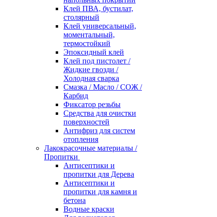
Клей ПВА, бустилат,
столярный
Клей универсальный,
моментальный,
термостойкий
Эпоксидный клей
Клей под пистолет /
Жидкие гвозди /
Холодная сварка
Смазка / Масло / СОЖ /
Карбид
Фиксатор резьбы
Средства для очистки
поверхностей
Антифриз для систем
отопления
Лакокрасочные материалы /
Пропитки
Антисептики и
пропитки для Дерева
Антисептики и
пропитки для камня и
бетона
Водные краски