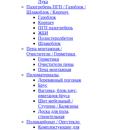
Лука
Пазогребень ПГП / Газоблок /
Шлакоблок / Кирпич
Газоблок
Кирпич
ПГП пазогребень
ЖБИ
Полистеролбетон
Шлакоблок
Пена монтажная /
Очистители / Герметики
Герметики
Очистители пены
Пена монтажная
Пиломатериалы
Деревянный погонаж
Брус
Вагонка, блок-хаус,
имитация бруса
Щит мебельный /
Ступени / Балясины
Доска для пола,
строительная
Поликарбонат / Оргстекло
Комплектующие для