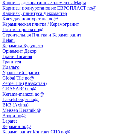
Карнизы, декоративные элементы Magra
Карнизы полиуретановые ЕВРОПЛАСТ no@
Карнизы, плинтуса Декомастер
Клея для полиуретана no@
Керамическая плитка / Керамогранит
Плитка прочая no@
Строительная Плитка и Керамогранит
Belani
Керамика Будущего
Орнамент Декор
Грани Таганая
Гранитея
Идальго
Уральский гранит
Global Tile no@
Zerde Tile (Казахстан)
GRASARO no@
Kerama-marazzi no@
Lasselsberger no@
ВКЗ (Axima)
Meissen Keramik @
Азори no@
Laparet
Керамин no@
Керамогранит Контакт СПб no@