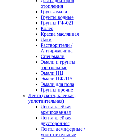
Для радиаторов
отопления
Грунт-эмали
Грунты водные
Грунты ГФ-021
Колер
Краска маслянная
Лаки
Растворители /
Антиржавчина
Спецэмали
Эмали и грунты
аэрозольные
Эмали НЦ
Эмали ПФ-115
Эмали для пола
Грунты прочие
Лента (скотч, клейкая,
уплотнительная)
Лента клейкая
армированная
Лента клейкая
двусторонняя
Ленты демпферные /
уплотнительные