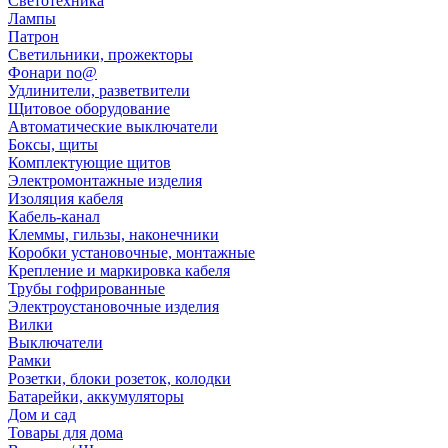
Светотехника
Лампы
Патрон
Светильники, прожекторы
Фонари no@
Удлинители, разветвители
Щитовое оборудование
Автоматические выключатели
Боксы, щиты
Комплектующие щитов
Электромонтажные изделия
Изоляция кабеля
Кабель-канал
Клеммы, гильзы, наконечники
Коробки установочные, монтажные
Крепление и маркировка кабеля
Трубы гофрированные
Электроустановочные изделия
Вилки
Выключатели
Рамки
Розетки, блоки розеток, колодки
Батарейки, аккумуляторы
Дом и сад
Товары для дома