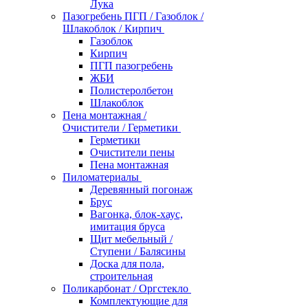
Лука
Пазогребень ПГП / Газоблок /
Шлакоблок / Кирпич
Газоблок
Кирпич
ПГП пазогребень
ЖБИ
Полистеролбетон
Шлакоблок
Пена монтажная /
Очистители / Герметики
Герметики
Очистители пены
Пена монтажная
Пиломатериалы
Деревянный погонаж
Брус
Вагонка, блок-хаус,
имитация бруса
Щит мебельный /
Ступени / Балясины
Доска для пола,
строительная
Поликарбонат / Оргстекло
Комплектующие для