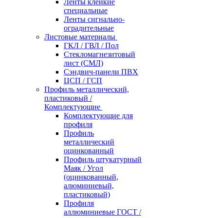
Ленты клейкие
специальные
Ленты сигнально-
оградительные
Листовые материалы
ГКЛ / ГВЛ / Пол
Стекломагнезитовый
лист (СМЛ)
Сэндвич-панели ПВХ
ЦСП / ГСП
Профиль металлический,
пластиковый /
Комплектующие
Комплектующие для
профиля
Профиль
металлический
оцинкованный
Профиль штукатурный
Маяк / Угол
(оцинкованный,
алюминиевый,
пластиковый)
Профиля
аллюминиевые ГОСТ /