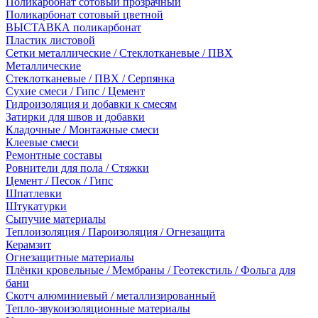
Поликарбонат сотовый прозрачный
Поликарбонат сотовый цветной
ВЫСТАВКА поликарбонат
Пластик листовой
Сетки металлические / Стеклотканевые / ПВХ
Металлические
Стеклотканевые / ПВХ / Серпянка
Сухие смеси / Гипс / Цемент
Гидроизоляция и добавки к смесям
Затирки для швов и добавки
Кладочные / Монтажные смеси
Клеевые смеси
Ремонтные составы
Ровнители для пола / Стяжки
Цемент / Песок / Гипс
Шпатлевки
Штукатурки
Сыпучие материалы
Теплоизоляция / Пароизоляция / Огнезащита
Керамзит
Огнезащитные материалы
Плёнки кровельные / Мембраны / Геотекстиль / Фольга для
бани
Скотч алюминиевый / металлизированный
Тепло-звукоизоляционные материалы