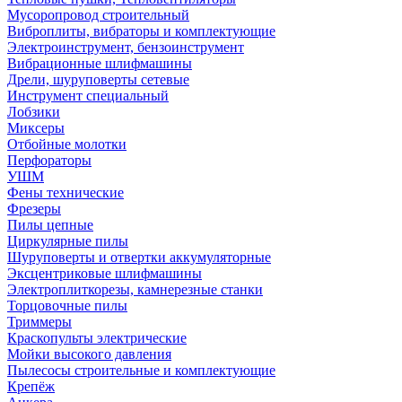
Мусоропровод строительный
Виброплиты, вибраторы и комплектующие
Электроинструмент, бензоинструмент
Вибрационные шлифмашины
Дрели, шуруповерты сетевые
Инструмент специальный
Лобзики
Миксеры
Отбойные молотки
Перфораторы
УШМ
Фены технические
Фрезеры
Пилы цепные
Циркулярные пилы
Шуруповерты и отвертки аккумуляторные
Эксцентриковые шлифмашины
Электроплиткорезы, камнерезные станки
Торцовочные пилы
Триммеры
Краскопульты электрические
Мойки высокого давления
Пылесосы строительные и комплектующие
Крепёж