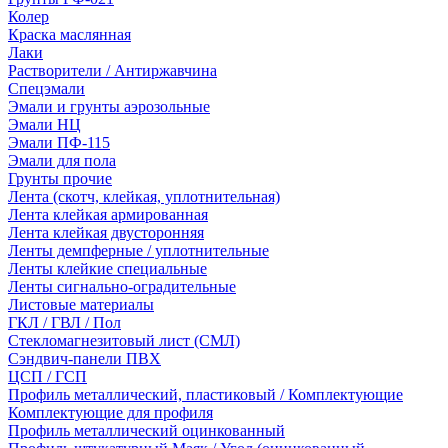
Колер
Краска маслянная
Лаки
Растворители / Антиржавчина
Спецэмали
Эмали и грунты аэрозольные
Эмали НЦ
Эмали ПФ-115
Эмали для пола
Грунты прочие
Лента (скотч, клейкая, уплотнительная)
Лента клейкая армированная
Лента клейкая двусторонняя
Ленты демпферные / уплотнительные
Ленты клейкие специальные
Ленты сигнально-оградительные
Листовые материалы
ГКЛ / ГВЛ / Пол
Стекломагнезитовый лист (СМЛ)
Сэндвич-панели ПВХ
ЦСП / ГСП
Профиль металлический, пластиковый / Комплектующие
Комплектующие для профиля
Профиль металлический оцинкованный