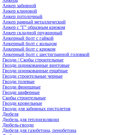
Анкера
Анкер забивной
Анкер клиновой
Анкер потолочный
Анкер рамный металлический
Анкер с ''Г'' образным крюком
Анкер складной пружинный
Анкерный болт с гайкой
Анкерный болт с кольцом
Анкерный болт с крюком
Анкерный болт с шестигранной головкой
Гвозди / Скобы строительные
Гвозди оцинкованные винтовые
Гвозди оцинкованные ершёные
Гвозди строительные черные
Гвозди толевые
Гвозди финишные
Гвозди шиферные
Скобы строительные
Гвозди кровельные
Гвозди для забивных пистолетов
Дюбеля
Дюбель для теплоизоляции
Дюбель-гвозди
Дюбеля для газобетона, пенобетона