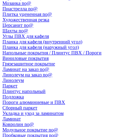
Мозаика no@
Пиастрелла no@
Плитка уцененная no@
Художественная резка
Церсанит no@
Шахты no@
Углы ПВХ для кафеля
Планка для кафеля (внутренний угол)
Планка для кафеля (наружный угол)
Напольные покрытия / Плинтус ПВХ / Пороги
Виниловые покрытия
Грязезащитное покрытие
Ламинат на заказ no@
Линолеум на заказ no@
Линолеум
Паркет
Плинтус напольный
Подложка
Пороги алюминиевые и ПВХ
Сборный паркет
Укладка и уход за ламинатом
Ламинат
Ковролин no@
Модульное покрытие no@
Пробковые покрытия no@