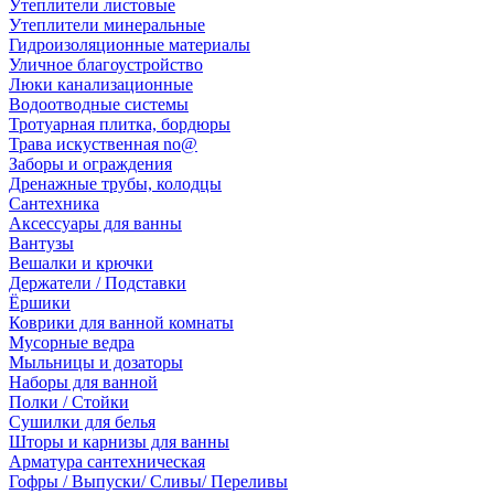
Утеплители листовые
Утеплители минеральные
Гидроизоляционные материалы
Уличное благоустройство
Люки канализационные
Водоотводные системы
Тротуарная плитка, бордюры
Трава искуственная no@
Заборы и ограждения
Дренажные трубы, колодцы
Сантехника
Аксессуары для ванны
Вантузы
Вешалки и крючки
Держатели / Подставки
Ёршики
Коврики для ванной комнаты
Мусорные ведра
Мыльницы и дозаторы
Наборы для ванной
Полки / Стойки
Сушилки для белья
Шторы и карнизы для ванны
Арматура сантехническая
Гофры / Выпуски/ Сливы/ Переливы