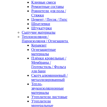
Клеевые смеси
Ремонтные составы
Ровнители для пола /
Стяжки
Цемент / Песок / Гипс
Шпатлевки
Штукатурки
Сыпучие материалы
Теплоизоляция /
Пароизоляция / Огнезащита
Керамзит
Огнезащитные
материалы
Плёнки кровельные /
Мембраны /
Геотекстиль / Фольга
для бани
Скотч алюминиевый /
металлизированный
Тепло-
звукоизоляционные
материалы
Утеплители листовые
Утеплители
минеральные