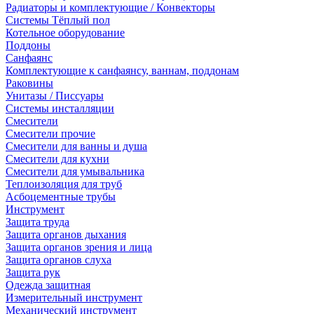
Радиаторы и комплектующие / Конвекторы
Системы Тёплый пол
Котельное оборудование
Поддоны
Санфаянс
Комплектующие к санфаянсу, ваннам, поддонам
Раковины
Унитазы / Писсуары
Системы инсталляции
Смесители
Смесители прочие
Смесители для ванны и душа
Смесители для кухни
Смесители для умывальника
Теплоизоляция для труб
Асбоцементные трубы
Инструмент
Защита труда
Защита органов дыхания
Защита органов зрения и лица
Защита органов слуха
Защита рук
Одежда защитная
Измерительный инструмент
Механический инструмент