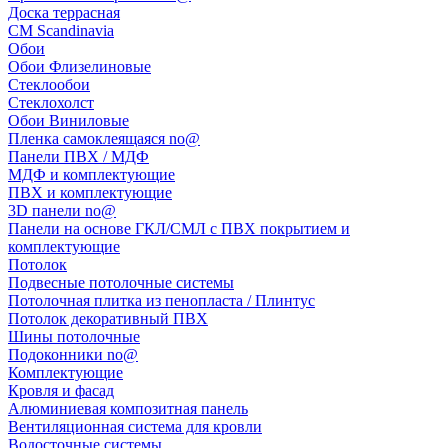
Доска террасная
CM Scandinavia
Обои
Обои Флизелиновые
Стеклообои
Стеклохолст
Обои Виниловые
Пленка самоклеящаяся no@
Панели ПВХ / МДФ
МДФ и комплектующие
ПВХ и комплектующие
3D панели no@
Панели на основе ГКЛ/СМЛ с ПВХ покрытием и
комплектующие
Потолок
Подвесные потолочные системы
Потолочная плитка из пенопласта / Плинтус
Потолок декоративный ПВХ
Шины потолочные
Подоконники no@
Комплектующие
Кровля и фасад
Алюминиевая композитная панель
Вентиляционная система для кровли
Водосточные системы