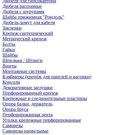
Дюбеля для гипсокартона
Дюбеля распорные
Дюбеля с шурупами
Шайба прижимная "Рондоль"
Дюбель-хомут для кабеля
Заклепки
Крепеж сантехнический
Метрический крепеж
Болты
Гайки
Шайбы
Шпильки / Штанги
Винты
Монтажные системы
Кляймеры (крепёж для панелей и вагонки)
Консоли
Декоративные заглушки
Перфорированный крепеж
Крепежные и соединительные пластины
Опора балки, держатель
Опора бруса
Перфорированная лента
Уголки крепежные перфорированные
Саморезы
Саморезы кровельные