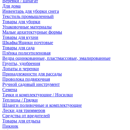
Веревки / Шпагат
Для дома
Инвентарь для уборки снега
Текстиль промышленный
Товары для уборки
Упаковочные материалы
Малые архитектурные формы
Товары для кухни
Шкафы/Ящики почтовые
Товары для сада
Плёнка полиэтиленовая
Ведра оцинкованные, пластмассовые, эмалированные
Грунты, удобрения
Лопаты и черенки
Принадлежности для рассады
Проволока подвязочная
Ручной садовый инструмент
Семена
Тачки и комплектующие / Носилки
Теплицы / Грядки
Шланги поливочные и комплектующие
Лески для триммеров
Средства от вредителей
Товары для отдыха
Пикник