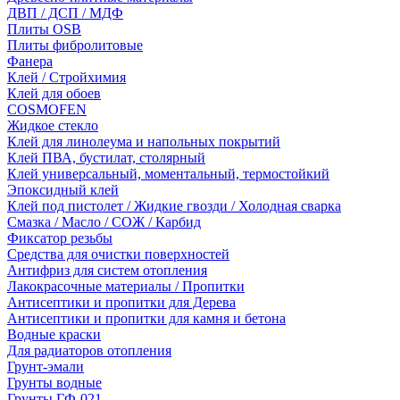
ДВП / ДСП / МДФ
Плиты OSB
Плиты фибролитовые
Фанера
Клей / Стройхимия
Клей для обоев
COSMOFEN
Жидкое стекло
Клей для линолеума и напольных покрытий
Клей ПВА, бустилат, столярный
Клей универсальный, моментальный, термостойкий
Эпоксидный клей
Клей под пистолет / Жидкие гвозди / Холодная сварка
Смазка / Масло / СОЖ / Карбид
Фиксатор резьбы
Средства для очистки поверхностей
Антифриз для систем отопления
Лакокрасочные материалы / Пропитки
Антисептики и пропитки для Дерева
Антисептики и пропитки для камня и бетона
Водные краски
Для радиаторов отопления
Грунт-эмали
Грунты водные
Грунты ГФ-021