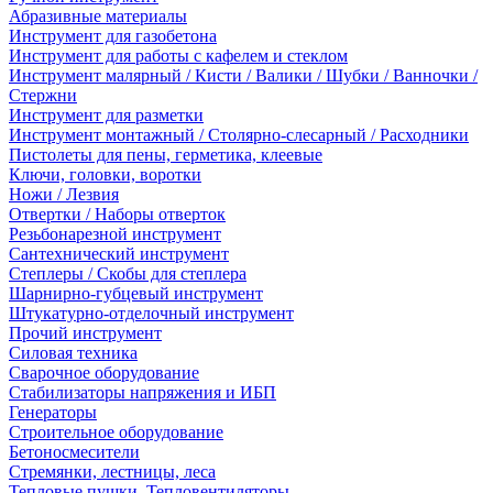
Абразивные материалы
Инструмент для газобетона
Инструмент для работы с кафелем и стеклом
Инструмент малярный / Кисти / Валики / Шубки / Ванночки /
Стержни
Инструмент для разметки
Инструмент монтажный / Столярно-слесарный / Расходники
Пистолеты для пены, герметика, клеевые
Ключи, головки, воротки
Ножи / Лезвия
Отвертки / Наборы отверток
Резьбонарезной инструмент
Сантехнический инструмент
Степлеры / Скобы для степлера
Шарнирно-губцевый инструмент
Штукатурно-отделочный инструмент
Прочий инструмент
Силовая техника
Сварочное оборудование
Стабилизаторы напряжения и ИБП
Генераторы
Строительное оборудование
Бетоносмесители
Стремянки, лестницы, леса
Тепловые пушки, Тепловентиляторы