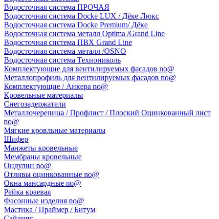
Водосточная система ПРОЧАЯ
Водосточная система Docke LUX / Дёке Люкс
Водосточная система Docke Premium/ Дёке
Водосточная система металл Optima /Grand Line
Водосточная система ПВХ Grand Line
Водосточная система металл /OSNO
Водосточная система Технониколь
Комплектующие для вентилируемых фасадов no@
Металлопрофиль для вентилируемых фасадов no@
Комплектующие / Анкера no@
Кровельные материалы
Снегозадержатели
Металлочерепица / Профлист / Плоский Оцинкованный лист
no@
Мягкие кровльные материалы
Шифер
Манжеты кровельные
Мембраны кровельные
Ондулин no@
Отливы оцинкованные no@
Окна мансардные no@
Рейка краевая
Фасонные изделия no@
Мастика / Праймер / Битум
Сайдинг