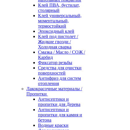
Клей ПВА, бустилат,
столярный
Клей универсальный,
моментальный,
термостойкий
Эпоксидный клей
Клей под пистолет /
Жидкие гвозди /
Холодная сварка
Смазка / Масло / СОЖ /
Карбид
Фиксатор резьбы
Средства для очистки
поверхностей
Антифриз для систем
отопления
Лакокрасочные материалы /
Пропитки
Антисептики и
пропитки для Дерева
Антисептики и
пропитки для камня и
бетона
Водные краски