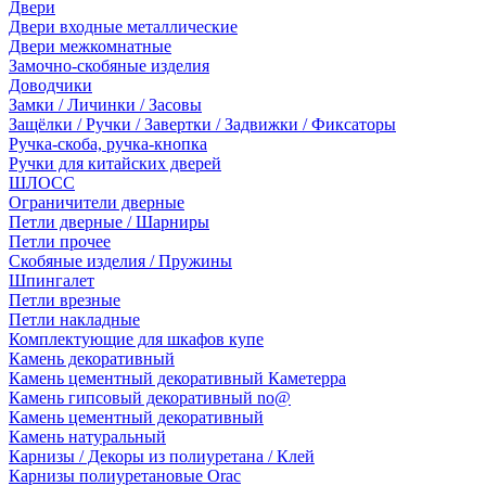
Двери
Двери входные металлические
Двери межкомнатные
Замочно-скобяные изделия
Доводчики
Замки / Личинки / Засовы
Защёлки / Ручки / Завертки / Задвижки / Фиксаторы
Ручка-скоба, ручка-кнопка
Ручки для китайских дверей
ШЛОСС
Ограничители дверные
Петли дверные / Шарниры
Петли прочее
Скобяные изделия / Пружины
Шпингалет
Петли врезные
Петли накладные
Комплектующие для шкафов купе
Камень декоративный
Камень цементный декоративный Каметерра
Камень гипсовый декоративный no@
Камень цементный декоративный
Камень натуральный
Карнизы / Декоры из полиуретана / Клей
Карнизы полиуретановые Orac