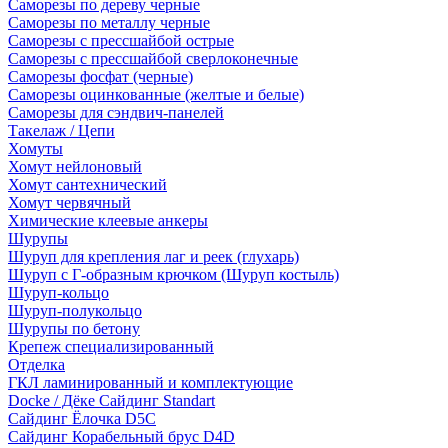
Саморезы по дереву черные
Саморезы по металлу черные
Саморезы с прессшайбой острые
Саморезы с прессшайбой сверлоконечные
Саморезы фосфат (черные)
Саморезы оцинкованные (желтые и белые)
Саморезы для сэндвич-панелей
Такелаж / Цепи
Хомуты
Хомут нейлоновый
Хомут сантехнический
Хомут червячный
Химические клеевые анкеры
Шурупы
Шуруп для крепления лаг и реек (глухарь)
Шуруп с Г-образным крючком (Шуруп костыль)
Шуруп-кольцо
Шуруп-полукольцо
Шурупы по бетону
Крепеж специализированный
Отделка
ГКЛ ламинированный и комплектующие
Docke / Дёке Сайдинг Standart
Сайдинг Ёлочка D5C
Сайдинг Корабельный брус D4D