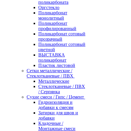
поликарбоната
Оргстекло
Поликарбонат
монолитный
Поликарбонат
профилированный
Поликарбонат сотовый
прозрачный
Поликарбонат сотовый
цветной
ВЫСТАВКА
поликарбонат
Пластик листовой
Сетки металлические /
Стеклотканевые / ПВХ
Металлические
Стеклотканевые / ПВХ
/ Серпянка
Сухие смеси / Гипс / Цемент
Гидроизоляция и
добавки к смесям
Затирки для швов и
добавки
Кладочные /
Монтажные смеси