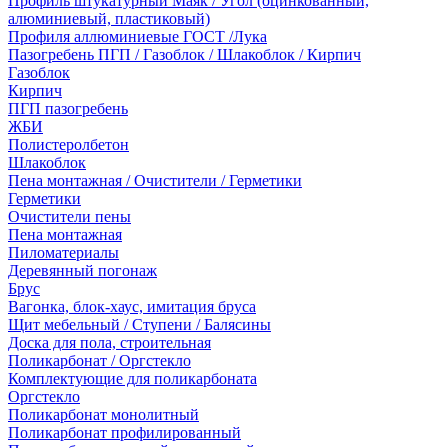
Профиль штукатурный Маяк / Угол (оцинкованный,
алюминиевый, пластиковый)
Профиля аллюминиевые ГОСТ /Лука
Пазогребень ПГП / Газоблок / Шлакоблок / Кирпич
Газоблок
Кирпич
ПГП пазогребень
ЖБИ
Полистеролбетон
Шлакоблок
Пена монтажная / Очистители / Герметики
Герметики
Очистители пены
Пена монтажная
Пиломатериалы
Деревянный погонаж
Брус
Вагонка, блок-хаус, имитация бруса
Щит мебельный / Ступени / Балясины
Доска для пола, строительная
Поликарбонат / Оргстекло
Комплектующие для поликарбоната
Оргстекло
Поликарбонат монолитный
Поликарбонат профилированный