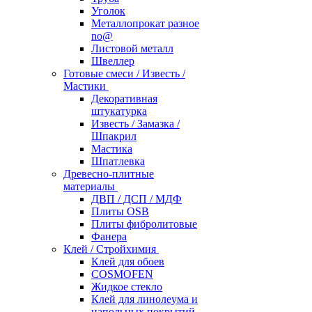
Уголок
Металлопрокат разное
no@
Листовой металл
Швеллер
Готовые смеси / Известь /
Мастики
Декоративная
штукатурка
Известь / Замазка /
Шпакрил
Мастика
Шпатлевка
Древесно-плитные
материалы
ДВП / ДСП / МДФ
Плиты OSB
Плиты фибролитовые
Фанера
Клей / Стройхимия
Клей для обоев
COSMOFEN
Жидкое стекло
Клей для линолеума и
напольных покрытий