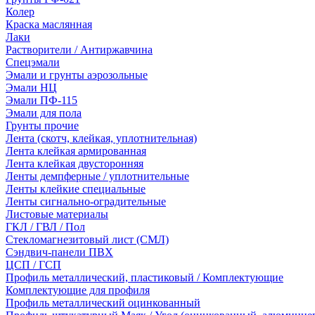
Колер
Краска маслянная
Лаки
Растворители / Антиржавчина
Спецэмали
Эмали и грунты аэрозольные
Эмали НЦ
Эмали ПФ-115
Эмали для пола
Грунты прочие
Лента (скотч, клейкая, уплотнительная)
Лента клейкая армированная
Лента клейкая двусторонняя
Ленты демпферные / уплотнительные
Ленты клейкие специальные
Ленты сигнально-оградительные
Листовые материалы
ГКЛ / ГВЛ / Пол
Стекломагнезитовый лист (СМЛ)
Сэндвич-панели ПВХ
ЦСП / ГСП
Профиль металлический, пластиковый / Комплектующие
Комплектующие для профиля
Профиль металлический оцинкованный