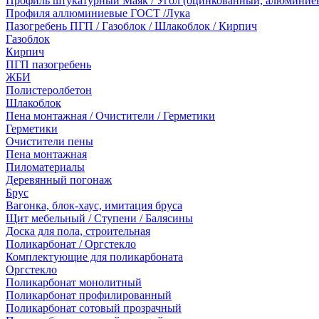
Профиль штукатурный Маяк / Угол (оцинкованный, алюминие
Профиля аллюминиевые ГОСТ /Лука
Пазогребень ПГП / Газоблок / Шлакоблок / Кирпич
Газоблок
Кирпич
ПГП пазогребень
ЖБИ
Полистеролбетон
Шлакоблок
Пена монтажная / Очистители / Герметики
Герметики
Очистители пены
Пена монтажная
Пиломатериалы
Деревянный погонаж
Брус
Вагонка, блок-хаус, имитация бруса
Щит мебельный / Ступени / Балясины
Доска для пола, строительная
Поликарбонат / Оргстекло
Комплектующие для поликарбоната
Оргстекло
Поликарбонат монолитный
Поликарбонат профилированный
Поликарбонат сотовый прозрачный