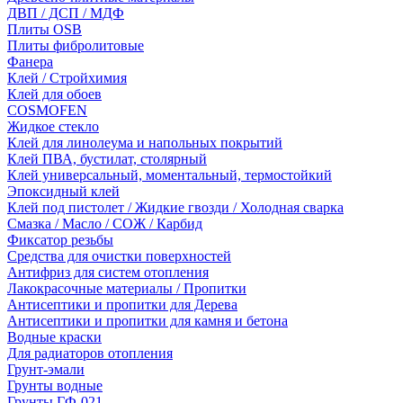
ДВП / ДСП / МДФ
Плиты OSB
Плиты фибролитовые
Фанера
Клей / Стройхимия
Клей для обоев
COSMOFEN
Жидкое стекло
Клей для линолеума и напольных покрытий
Клей ПВА, бустилат, столярный
Клей универсальный, моментальный, термостойкий
Эпоксидный клей
Клей под пистолет / Жидкие гвозди / Холодная сварка
Смазка / Масло / СОЖ / Карбид
Фиксатор резьбы
Средства для очистки поверхностей
Антифриз для систем отопления
Лакокрасочные материалы / Пропитки
Антисептики и пропитки для Дерева
Антисептики и пропитки для камня и бетона
Водные краски
Для радиаторов отопления
Грунт-эмали
Грунты водные
Грунты ГФ-021