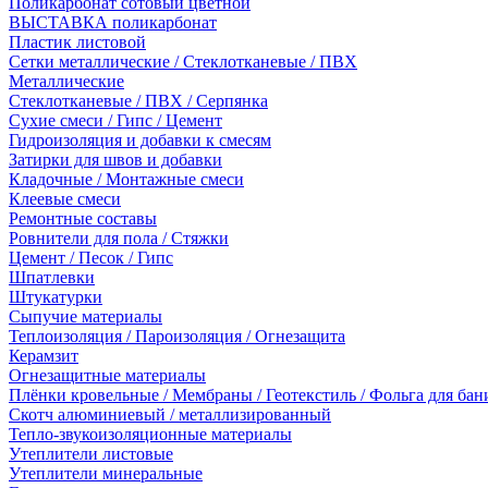
Поликарбонат сотовый цветной
ВЫСТАВКА поликарбонат
Пластик листовой
Сетки металлические / Стеклотканевые / ПВХ
Металлические
Стеклотканевые / ПВХ / Серпянка
Сухие смеси / Гипс / Цемент
Гидроизоляция и добавки к смесям
Затирки для швов и добавки
Кладочные / Монтажные смеси
Клеевые смеси
Ремонтные составы
Ровнители для пола / Стяжки
Цемент / Песок / Гипс
Шпатлевки
Штукатурки
Сыпучие материалы
Теплоизоляция / Пароизоляция / Огнезащита
Керамзит
Огнезащитные материалы
Плёнки кровельные / Мембраны / Геотекстиль / Фольга для бан
Скотч алюминиевый / металлизированный
Тепло-звукоизоляционные материалы
Утеплители листовые
Утеплители минеральные