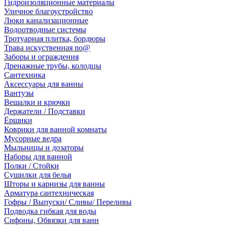
Гидроизоляционные материалы
Уличное благоустройство
Люки канализационные
Водоотводные системы
Тротуарная плитка, бордюры
Трава искуственная no@
Заборы и ограждения
Дренажные трубы, колодцы
Сантехника
Аксессуары для ванны
Вантузы
Вешалки и крючки
Держатели / Подставки
Ёршики
Коврики для ванной комнаты
Мусорные ведра
Мыльницы и дозаторы
Наборы для ванной
Полки / Стойки
Сушилки для белья
Шторы и карнизы для ванны
Арматура сантехническая
Гофры / Выпуски/ Сливы/ Переливы
Подводка гибкая для воды
Сифоны, Обвязки для ванн