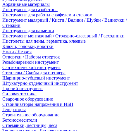
Абразивные материалы
Инструмент для газобетона
Инструмент для работы с кафелем и стеклом
Инструмент малярный / Кисти / Валики / Шубки / Ванночки /
Стержни
Инструмент для разметки
Инструмент монтажный / Столярно-слесарный / Расходники
Пистолеты для пены, герметика, клеевые
Ключи, головки, воротки
Ножи / Лезвия
Отвертки / Наборы отверток
Резьбонарезной инструмент
Сантехнический инструмент
Степлеры / Скобы для степлера
Шарнирно-губцевый инструмент
Штукатурно-отделочный инструмент
Прочий инструмент
Силовая техника
Сварочное оборудование
Стабилизаторы напряжения и ИБП
Генераторы
Строительное оборудование
Бетоносмесители
Стремянки, лестницы, леса
Тепловые пушки, Тепловентиляторы