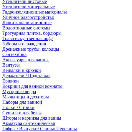
Утеплители листовые
Утеплители минеральные
Гидроизоляционные материалы
Уличное благоустройство
Люки канализационные
Водоотводные системы
Тротуарная плитка, бордюры
Трава искуственная no@
Заборы и ограждения
Дренажные трубы, колодцы
Сантехника
Аксессуары для ванны
Вантузы
Вешалки и крючки
Держатели / Подставки
Ёршики
Коврики для ванной комнаты
Мусорные ведра
Мыльницы и дозаторы
Наборы для ванной
Полки / Стойки
Сушилки для белья
Шторы и карнизы для ванны
Арматура сантехническая
Гофры / Выпуски/ Сливы/ Переливы