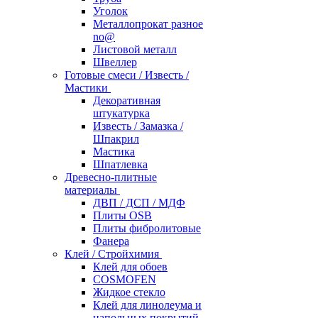
Уголок
Металлопрокат разное
no@
Листовой металл
Швеллер
Готовые смеси / Известь /
Мастики
Декоративная
штукатурка
Известь / Замазка /
Шпакрил
Мастика
Шпатлевка
Древесно-плитные
материалы
ДВП / ДСП / МДФ
Плиты OSB
Плиты фибролитовые
Фанера
Клей / Стройхимия
Клей для обоев
COSMOFEN
Жидкое стекло
Клей для линолеума и
напольных покрытий