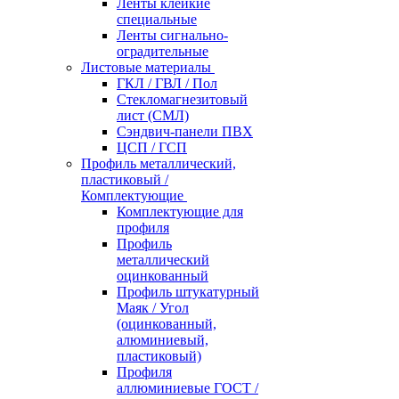
Ленты клейкие
специальные
Ленты сигнально-
оградительные
Листовые материалы
ГКЛ / ГВЛ / Пол
Стекломагнезитовый
лист (СМЛ)
Сэндвич-панели ПВХ
ЦСП / ГСП
Профиль металлический,
пластиковый /
Комплектующие
Комплектующие для
профиля
Профиль
металлический
оцинкованный
Профиль штукатурный
Маяк / Угол
(оцинкованный,
алюминиевый,
пластиковый)
Профиля
аллюминиевые ГОСТ /