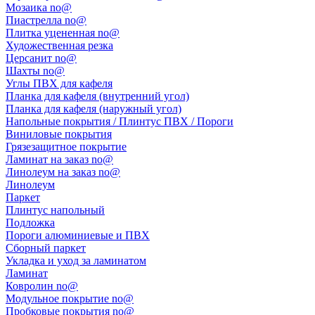
Мозаика no@
Пиастрелла no@
Плитка уцененная no@
Художественная резка
Церсанит no@
Шахты no@
Углы ПВХ для кафеля
Планка для кафеля (внутренний угол)
Планка для кафеля (наружный угол)
Напольные покрытия / Плинтус ПВХ / Пороги
Виниловые покрытия
Грязезащитное покрытие
Ламинат на заказ no@
Линолеум на заказ no@
Линолеум
Паркет
Плинтус напольный
Подложка
Пороги алюминиевые и ПВХ
Сборный паркет
Укладка и уход за ламинатом
Ламинат
Ковролин no@
Модульное покрытие no@
Пробковые покрытия no@