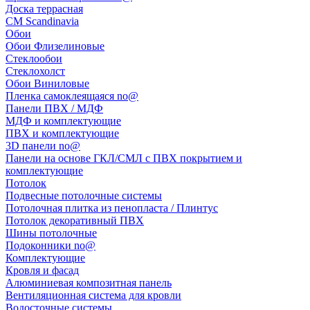
Доска террасная
CM Scandinavia
Обои
Обои Флизелиновые
Стеклообои
Стеклохолст
Обои Виниловые
Пленка самоклеящаяся no@
Панели ПВХ / МДФ
МДФ и комплектующие
ПВХ и комплектующие
3D панели no@
Панели на основе ГКЛ/СМЛ с ПВХ покрытием и
комплектующие
Потолок
Подвесные потолочные системы
Потолочная плитка из пенопласта / Плинтус
Потолок декоративный ПВХ
Шины потолочные
Подоконники no@
Комплектующие
Кровля и фасад
Алюминиевая композитная панель
Вентиляционная система для кровли
Водосточные системы