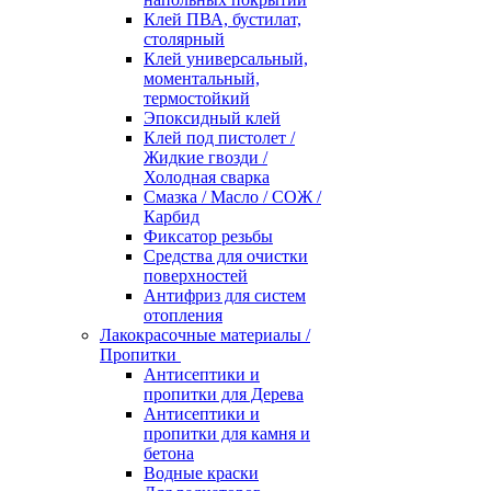
Клей ПВА, бустилат,
столярный
Клей универсальный,
моментальный,
термостойкий
Эпоксидный клей
Клей под пистолет /
Жидкие гвозди /
Холодная сварка
Смазка / Масло / СОЖ /
Карбид
Фиксатор резьбы
Средства для очистки
поверхностей
Антифриз для систем
отопления
Лакокрасочные материалы /
Пропитки
Антисептики и
пропитки для Дерева
Антисептики и
пропитки для камня и
бетона
Водные краски