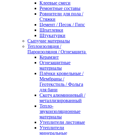
Клеевые смеси
Ремонтные составы
Ровнители для пола /
Стяжки
Цемент / Песок / Гипс
Шпатлевки
Штукатурки
Сыпучие материалы
Теплоизоляция /
Пароизоляция / Огнезащита
Керамзит
Огнезащитные
материалы
Плёнки кровельные /
Мембраны /
Геотекстиль / Фольга
для бани
Скотч алюминиевый /
металлизированный
Тепло-
звукоизоляционные
материалы
Утеплители листовые
Утеплители
минеральные