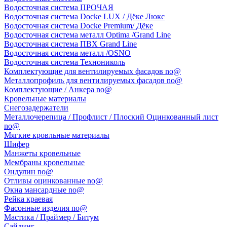
Водосточная система ПРОЧАЯ
Водосточная система Docke LUX / Дёке Люкс
Водосточная система Docke Premium/ Дёке
Водосточная система металл Optima /Grand Line
Водосточная система ПВХ Grand Line
Водосточная система металл /OSNO
Водосточная система Технониколь
Комплектующие для вентилируемых фасадов no@
Металлопрофиль для вентилируемых фасадов no@
Комплектующие / Анкера no@
Кровельные материалы
Снегозадержатели
Металлочерепица / Профлист / Плоский Оцинкованный лист
no@
Мягкие кровльные материалы
Шифер
Манжеты кровельные
Мембраны кровельные
Ондулин no@
Отливы оцинкованные no@
Окна мансардные no@
Рейка краевая
Фасонные изделия no@
Мастика / Праймер / Битум
Сайдинг