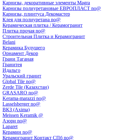
Карнизы, декоративные элементы Magra
Карнизы полиуретановые ЕВРОПЛАСТ no@
Карнизы, плинтуса Декомастер
Клея для полиуретана no@
Керамическая плитка / Керамогранит
Плитка прочая no@
Строительная Плитка и Керамогранит
Belani
Керамика Будущего
Орнамент Декор
Грани Таганая
Гранитея
Идальго
Уральский гранит
Global Tile no@
Zerde Tile (Казахстан)
GRASARO no@
Kerama-marazzi no@
Lasselsberger no@
ВКЗ (Axima)
Meissen Keramik @
Азори no@
Laparet
Керамин no@
Керамогранит Контакт СПб no@