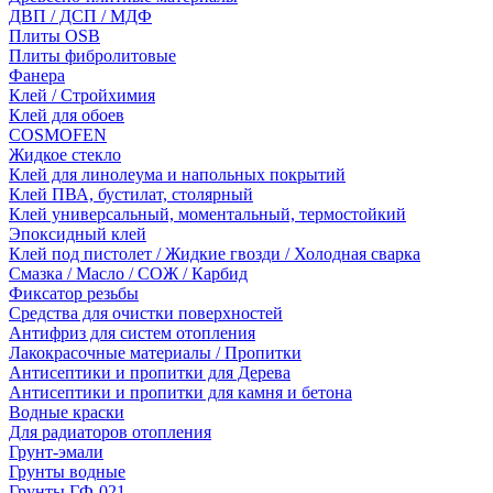
ДВП / ДСП / МДФ
Плиты OSB
Плиты фибролитовые
Фанера
Клей / Стройхимия
Клей для обоев
COSMOFEN
Жидкое стекло
Клей для линолеума и напольных покрытий
Клей ПВА, бустилат, столярный
Клей универсальный, моментальный, термостойкий
Эпоксидный клей
Клей под пистолет / Жидкие гвозди / Холодная сварка
Смазка / Масло / СОЖ / Карбид
Фиксатор резьбы
Средства для очистки поверхностей
Антифриз для систем отопления
Лакокрасочные материалы / Пропитки
Антисептики и пропитки для Дерева
Антисептики и пропитки для камня и бетона
Водные краски
Для радиаторов отопления
Грунт-эмали
Грунты водные
Грунты ГФ-021