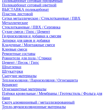
Поликарбонат сотовый прозрачный
Поликарбонат сотовый цветной
ВЫСТАВКА поликарбонат
Пластик листовой
Сетки металлические / Стеклотканевые / ПВХ
Металлические
Стеклотканевые / ПВХ / Серпянка
Сухие смеси / Гипс / Цемент
Гидроизоляция и добавки к смесям
Затирки для швов и добавки
Кладочные / Монтажные смеси
Клеевые смеси
Ремонтные составы
Ровнители для пола / Стяжки
Цемент / Песок / Гипс
Шпатлевки
Штукатурки
Сыпучие материалы
Теплоизоляция / Пароизоляция / Огнезащита
Керамзит
Огнезащитные материалы
Плёнки кровельные / Мембраны / Геотекстиль / Фольга для
бани
Скотч алюминиевый / металлизированный
Тепло-звукоизоляционные материалы