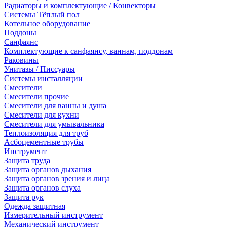
Радиаторы и комплектующие / Конвекторы
Системы Тёплый пол
Котельное оборудование
Поддоны
Санфаянс
Комплектующие к санфаянсу, ваннам, поддонам
Раковины
Унитазы / Писсуары
Системы инсталляции
Смесители
Смесители прочие
Смесители для ванны и душа
Смесители для кухни
Смесители для умывальника
Теплоизоляция для труб
Асбоцементные трубы
Инструмент
Защита труда
Защита органов дыхания
Защита органов зрения и лица
Защита органов слуха
Защита рук
Одежда защитная
Измерительный инструмент
Механический инструмент