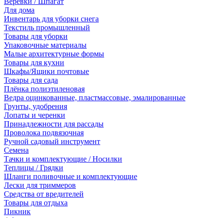
Веревки / Шпагат
Для дома
Инвентарь для уборки снега
Текстиль промышленный
Товары для уборки
Упаковочные материалы
Малые архитектурные формы
Товары для кухни
Шкафы/Ящики почтовые
Товары для сада
Плёнка полиэтиленовая
Ведра оцинкованные, пластмассовые, эмалированные
Грунты, удобрения
Лопаты и черенки
Принадлежности для рассады
Проволока подвязочная
Ручной садовый инструмент
Семена
Тачки и комплектующие / Носилки
Теплицы / Грядки
Шланги поливочные и комплектующие
Лески для триммеров
Средства от вредителей
Товары для отдыха
Пикник