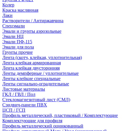
Колер
Краска маслянная
Лаки
Растворители / Антиржавчина
Спецэмали
Эмали и грунты аэрозольные
Эмали НЦ
Эмали ПФ-115
Эмали для пола
Грунты прочие
Лента (скотч, клейкая, уплотнительная)
Лента клейкая армированная
Лента клейкая двусторонняя
Ленты демпферные / уплотнительные
Ленты клейкие специальные
Ленты сигнально-оградительные
Листовые материалы
ГКЛ / ГВЛ / Пол
Стекломагнезитовый лист (СМЛ)
Сэндвич-панели ПВХ
ЦСП / ГСП
Профиль металлический, пластиковый / Комплектующие
Комплектующие для профиля
Профиль металлический оцинкованный