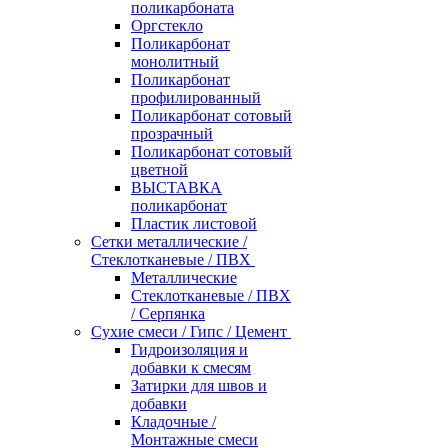
поликарбоната
Оргстекло
Поликарбонат
монолитный
Поликарбонат
профилированный
Поликарбонат сотовый
прозрачный
Поликарбонат сотовый
цветной
ВЫСТАВКА
поликарбонат
Пластик листовой
Сетки металлические /
Стеклотканевые / ПВХ
Металлические
Стеклотканевые / ПВХ
/ Серпянка
Сухие смеси / Гипс / Цемент
Гидроизоляция и
добавки к смесям
Затирки для швов и
добавки
Кладочные /
Монтажные смеси