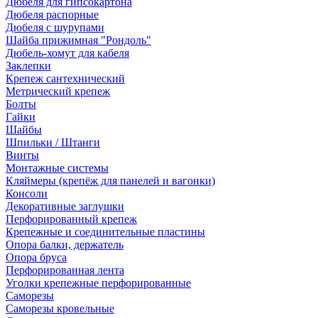
Дюбеля для гипсокартона
Дюбеля распорные
Дюбеля с шурупами
Шайба прижимная "Рондоль"
Дюбель-хомут для кабеля
Заклепки
Крепеж сантехнический
Метрический крепеж
Болты
Гайки
Шайбы
Шпильки / Штанги
Винты
Монтажные системы
Кляймеры (крепёж для панелей и вагонки)
Консоли
Декоративные заглушки
Перфорированный крепеж
Крепежные и соединительные пластины
Опора балки, держатель
Опора бруса
Перфорированная лента
Уголки крепежные перфорированные
Саморезы
Саморезы кровельные