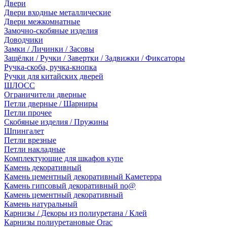
Двери
Двери входные металлические
Двери межкомнатные
Замочно-скобяные изделия
Доводчики
Замки / Личинки / Засовы
Защёлки / Ручки / Завертки / Задвижки / Фиксаторы
Ручка-скоба, ручка-кнопка
Ручки для китайских дверей
ШЛОСС
Ограничители дверные
Петли дверные / Шарниры
Петли прочее
Скобяные изделия / Пружины
Шпингалет
Петли врезные
Петли накладные
Комплектующие для шкафов купе
Камень декоративный
Камень цементный декоративный Каметерра
Камень гипсовый декоративный no@
Камень цементный декоративный
Камень натуральный
Карнизы / Декоры из полиуретана / Клей
Карнизы полиуретановые Orac