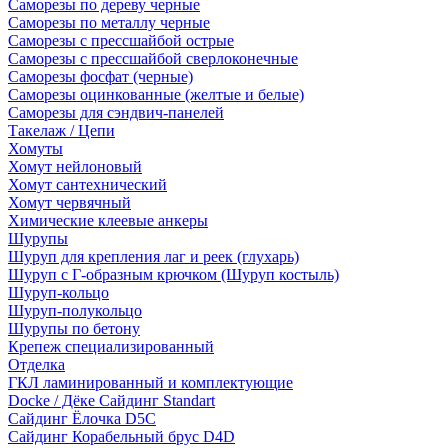
Саморезы по дереву черные
Саморезы по металлу черные
Саморезы с прессшайбой острые
Саморезы с прессшайбой сверлоконечные
Саморезы фосфат (черные)
Саморезы оцинкованные (желтые и белые)
Саморезы для сэндвич-панелей
Такелаж / Цепи
Хомуты
Хомут нейлоновый
Хомут сантехнический
Хомут червячный
Химические клеевые анкеры
Шурупы
Шуруп для крепления лаг и реек (глухарь)
Шуруп с Г-образным крючком (Шуруп костыль)
Шуруп-кольцо
Шуруп-полукольцо
Шурупы по бетону
Крепеж специализированный
Отделка
ГКЛ ламинированный и комплектующие
Docke / Дёке Сайдинг Standart
Сайдинг Ёлочка D5C
Сайдинг Корабельный брус D4D