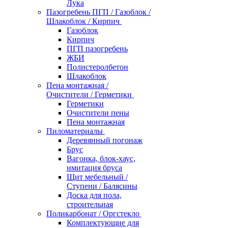
Лука
Пазогребень ПГП / Газоблок /
Шлакоблок / Кирпич
Газоблок
Кирпич
ПГП пазогребень
ЖБИ
Полистеролбетон
Шлакоблок
Пена монтажная /
Очистители / Герметики
Герметики
Очистители пены
Пена монтажная
Пиломатериалы
Деревянный погонаж
Брус
Вагонка, блок-хаус,
имитация бруса
Щит мебельный /
Ступени / Балясины
Доска для пола,
строительная
Поликарбонат / Оргстекло
Комплектующие для