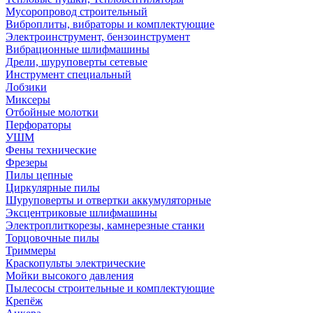
Мусоропровод строительный
Виброплиты, вибраторы и комплектующие
Электроинструмент, бензоинструмент
Вибрационные шлифмашины
Дрели, шуруповерты сетевые
Инструмент специальный
Лобзики
Миксеры
Отбойные молотки
Перфораторы
УШМ
Фены технические
Фрезеры
Пилы цепные
Циркулярные пилы
Шуруповерты и отвертки аккумуляторные
Эксцентриковые шлифмашины
Электроплиткорезы, камнерезные станки
Торцовочные пилы
Триммеры
Краскопульты электрические
Мойки высокого давления
Пылесосы строительные и комплектующие
Крепёж