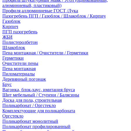
Профиль штукатурный Маяк / Угол (оцинкованный,
алюминиевый, пластиковый)
Профиля аллюминиевые ГОСТ /Лука
Пазогребень ПГП / Газоблок / Шлакоблок / Кирпич
Газоблок
Кирпич
ПГП пазогребень
ЖБИ
Полистеролбетон
Шлакоблок
Пена монтажная / Очистители / Герметики
Герметики
Очистители пены
Пена монтажная
Пиломатериалы
Деревянный погонаж
Брус
Вагонка, блок-хаус, имитация бруса
Щит мебельный / Ступени / Балясины
Доска для пола, строительная
Поликарбонат / Оргстекло
Комплектующие для поликарбоната
Оргстекло
Поликарбонат монолитный
Поликарбонат профилированный