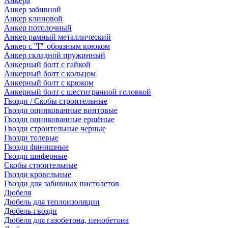
Анкера
Анкер забивной
Анкер клиновой
Анкер потолочный
Анкер рамный металлический
Анкер с ''Г'' образным крюком
Анкер складной пружинный
Анкерный болт с гайкой
Анкерный болт с кольцом
Анкерный болт с крюком
Анкерный болт с шестигранной головкой
Гвозди / Скобы строительные
Гвозди оцинкованные винтовые
Гвозди оцинкованные ершёные
Гвозди строительные черные
Гвозди толевые
Гвозди финишные
Гвозди шиферные
Скобы строительные
Гвозди кровельные
Гвозди для забивных пистолетов
Дюбеля
Дюбель для теплоизоляции
Дюбель-гвозди
Дюбеля для газобетона, пенобетона