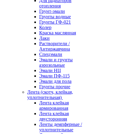
Для радиаторов
отопления
Грунт-эмали
Грунты водные
Грунты ГФ-021
Колер
Краска маслянная
Лаки
Растворители /
Антиржавчина
Спецэмали
Эмали и грунты
аэрозольные
Эмали НЦ
Эмали ПФ-115
Эмали для пола
Грунты прочие
Лента (скотч, клейкая,
уплотнительная)
Лента клейкая
армированная
Лента клейкая
двусторонняя
Ленты демпферные /
уплотнительные