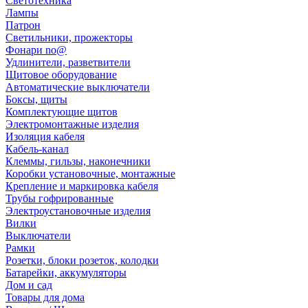
Светотехника
Лампы
Патрон
Светильники, прожекторы
Фонари no@
Удлинители, разветвители
Щитовое оборудование
Автоматические выключатели
Боксы, щиты
Комплектующие щитов
Электромонтажные изделия
Изоляция кабеля
Кабель-канал
Клеммы, гильзы, наконечники
Коробки установочные, монтажные
Крепление и маркировка кабеля
Трубы гофрированные
Электроустановочные изделия
Вилки
Выключатели
Рамки
Розетки, блоки розеток, колодки
Батарейки, аккумуляторы
Дом и сад
Товары для дома