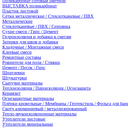
Поликарбонат сотовый цветной
ВЫСТАВКА поликарбонат
Пластик листовой
Сетки металлические / Стеклотканевые / ПВХ
Металлические
Стеклотканевые / ПВХ / Серпянка
Сухие смеси / Гипс / Цемент
Гидроизоляция и добавки к смесям
Затирки для швов и добавки
Кладочные / Монтажные смеси
Клеевые смеси
Ремонтные составы
Ровнители для пола / Стяжки
Цемент / Песок / Гипс
Шпатлевки
Штукатурки
Сыпучие материалы
Теплоизоляция / Пароизоляция / Огнезащита
Керамзит
Огнезащитные материалы
Плёнки кровельные / Мембраны / Геотекстиль / Фольга для бан
Скотч алюминиевый / металлизированный
Тепло-звукоизоляционные материалы
Утеплители листовые
Утеплители минеральные