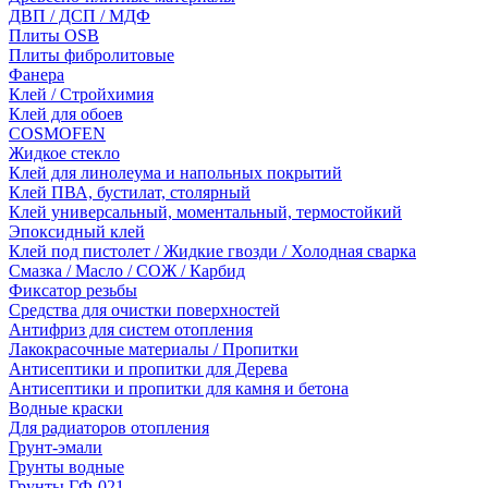
ДВП / ДСП / МДФ
Плиты OSB
Плиты фибролитовые
Фанера
Клей / Стройхимия
Клей для обоев
COSMOFEN
Жидкое стекло
Клей для линолеума и напольных покрытий
Клей ПВА, бустилат, столярный
Клей универсальный, моментальный, термостойкий
Эпоксидный клей
Клей под пистолет / Жидкие гвозди / Холодная сварка
Смазка / Масло / СОЖ / Карбид
Фиксатор резьбы
Средства для очистки поверхностей
Антифриз для систем отопления
Лакокрасочные материалы / Пропитки
Антисептики и пропитки для Дерева
Антисептики и пропитки для камня и бетона
Водные краски
Для радиаторов отопления
Грунт-эмали
Грунты водные
Грунты ГФ-021