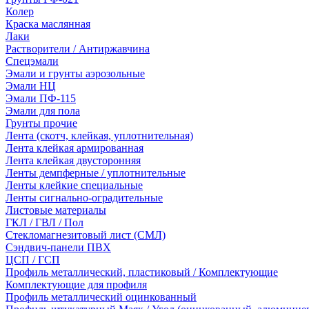
Колер
Краска маслянная
Лаки
Растворители / Антиржавчина
Спецэмали
Эмали и грунты аэрозольные
Эмали НЦ
Эмали ПФ-115
Эмали для пола
Грунты прочие
Лента (скотч, клейкая, уплотнительная)
Лента клейкая армированная
Лента клейкая двусторонняя
Ленты демпферные / уплотнительные
Ленты клейкие специальные
Ленты сигнально-оградительные
Листовые материалы
ГКЛ / ГВЛ / Пол
Стекломагнезитовый лист (СМЛ)
Сэндвич-панели ПВХ
ЦСП / ГСП
Профиль металлический, пластиковый / Комплектующие
Комплектующие для профиля
Профиль металлический оцинкованный