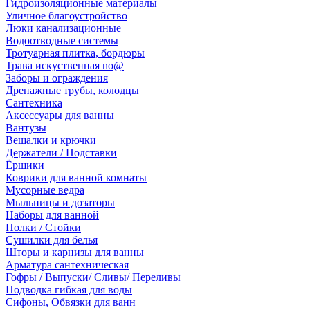
Гидроизоляционные материалы
Уличное благоустройство
Люки канализационные
Водоотводные системы
Тротуарная плитка, бордюры
Трава искуственная no@
Заборы и ограждения
Дренажные трубы, колодцы
Сантехника
Аксессуары для ванны
Вантузы
Вешалки и крючки
Держатели / Подставки
Ёршики
Коврики для ванной комнаты
Мусорные ведра
Мыльницы и дозаторы
Наборы для ванной
Полки / Стойки
Сушилки для белья
Шторы и карнизы для ванны
Арматура сантехническая
Гофры / Выпуски/ Сливы/ Переливы
Подводка гибкая для воды
Сифоны, Обвязки для ванн