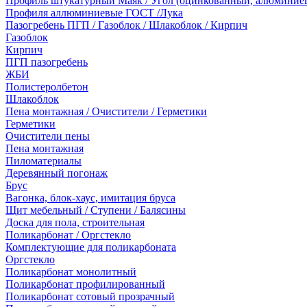
Профиль штукатурный Маяк / Угол (оцинкованный, алюминие
Профиля аллюминиевые ГОСТ /Лука
Пазогребень ПГП / Газоблок / Шлакоблок / Кирпич
Газоблок
Кирпич
ПГП пазогребень
ЖБИ
Полистеролбетон
Шлакоблок
Пена монтажная / Очистители / Герметики
Герметики
Очистители пены
Пена монтажная
Пиломатериалы
Деревянный погонаж
Брус
Вагонка, блок-хаус, имитация бруса
Щит мебельный / Ступени / Балясины
Доска для пола, строительная
Поликарбонат / Оргстекло
Комплектующие для поликарбоната
Оргстекло
Поликарбонат монолитный
Поликарбонат профилированный
Поликарбонат сотовый прозрачный