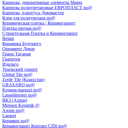
Карнизы, декоративные элементы Magra
Карнизы полиуретановые ЕВРОПЛАСТ no@
Карнизы, плинтуса Декомастер
Клея для полиуретана no@
Керамическая плитка / Керамогранит
Плитка прочая no@
Строительная Плитка и Керамогранит
Belani
Керамика Будущего
Орнамент Декор
Грани Таганая
Гранитея
Идальго
Уральский гранит
Global Tile no@
Zerde Tile (Казахстан)
GRASARO no@
Kerama-marazzi no@
Lasselsberger no@
ВКЗ (Axima)
Meissen Keramik @
Азори no@
Laparet
Керамин no@
Керамогранит Контакт СПб no@