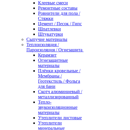
Клеевые смеси
Ремонтные составы
Ровнители для пола /
Стяжки
Цемент / Песок / Гипс
Шпатлевки
Штукатурки
Сыпучие материалы
Теплоизоляция /
Пароизоляция / Огнезащита
Керамзит
Огнезащитные
материалы
Плёнки кровельные /
Мембраны /
Геотекстиль / Фольга
для бани
Скотч алюминиевый /
металлизированный
Тепло-
звукоизоляционные
материалы
Утеплители листовые
Утеплители
минеральные