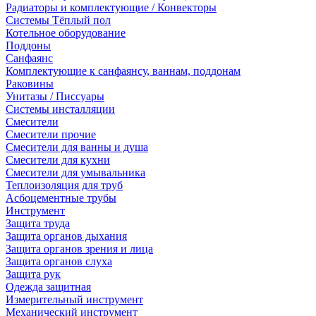
Радиаторы и комплектующие / Конвекторы
Системы Тёплый пол
Котельное оборудование
Поддоны
Санфаянс
Комплектующие к санфаянсу, ваннам, поддонам
Раковины
Унитазы / Писсуары
Системы инсталляции
Смесители
Смесители прочие
Смесители для ванны и душа
Смесители для кухни
Смесители для умывальника
Теплоизоляция для труб
Асбоцементные трубы
Инструмент
Защита труда
Защита органов дыхания
Защита органов зрения и лица
Защита органов слуха
Защита рук
Одежда защитная
Измерительный инструмент
Механический инструмент