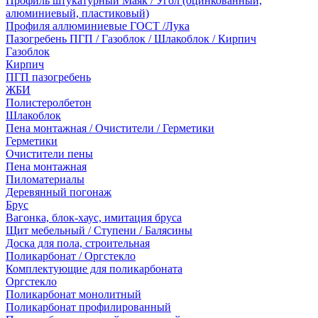
Профиль штукатурный Маяк / Угол (оцинкованный,
алюминиевый, пластиковый)
Профиля аллюминиевые ГОСТ /Лука
Пазогребень ПГП / Газоблок / Шлакоблок / Кирпич
Газоблок
Кирпич
ПГП пазогребень
ЖБИ
Полистеролбетон
Шлакоблок
Пена монтажная / Очистители / Герметики
Герметики
Очистители пены
Пена монтажная
Пиломатериалы
Деревянный погонаж
Брус
Вагонка, блок-хаус, имитация бруса
Щит мебельный / Ступени / Балясины
Доска для пола, строительная
Поликарбонат / Оргстекло
Комплектующие для поликарбоната
Оргстекло
Поликарбонат монолитный
Поликарбонат профилированный