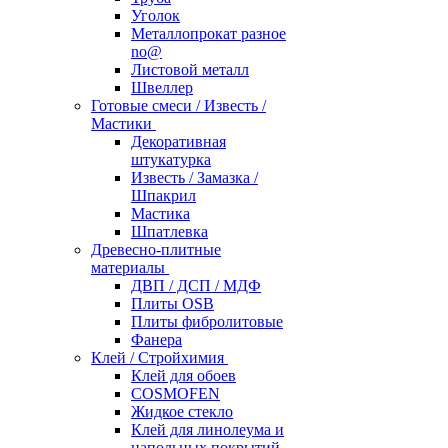
Уголок
Металлопрокат разное
no@
Листовой металл
Швеллер
Готовые смеси / Известь /
Мастики
Декоративная
штукатурка
Известь / Замазка /
Шпакрил
Мастика
Шпатлевка
Древесно-плитные
материалы
ДВП / ДСП / МДФ
Плиты OSB
Плиты фибролитовые
Фанера
Клей / Стройхимия
Клей для обоев
COSMOFEN
Жидкое стекло
Клей для линолеума и
напольных покрытий