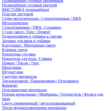
Поликарбонат сотовый прозрачный
Поликарбонат сотовый цветной
ВЫСТАВКА поликарбонат
Пластик листовой
Сетки металлические / Стеклотканевые / ПВХ
Металлические
Стеклотканевые / ПВХ / Серпянка
Сухие смеси / Гипс / Цемент
Гидроизоляция и добавки к смесям
Затирки для швов и добавки
Кладочные / Монтажные смеси
Клеевые смеси
Ремонтные составы
Ровнители для пола / Стяжки
Цемент / Песок / Гипс
Шпатлевки
Штукатурки
Сыпучие материалы
Теплоизоляция / Пароизоляция / Огнезащита
Керамзит
Огнезащитные материалы
Плёнки кровельные / Мембраны / Геотекстиль / Фольга для
бани
Скотч алюминиевый / металлизированный
Тепло-звукоизоляционные материалы