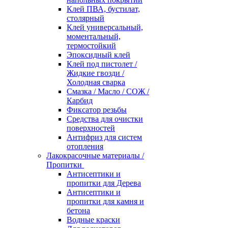
Клей ПВА, бустилат,
столярный
Клей универсальный,
моментальный,
термостойкий
Эпоксидный клей
Клей под пистолет /
Жидкие гвозди /
Холодная сварка
Смазка / Масло / СОЖ /
Карбид
Фиксатор резьбы
Средства для очистки
поверхностей
Антифриз для систем
отопления
Лакокрасочные материалы /
Пропитки
Антисептики и
пропитки для Дерева
Антисептики и
пропитки для камня и
бетона
Водные краски