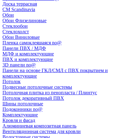
Доска террасная
CM Scandinavia
Обои
Обои Флизелиновые
Стеклообои
Стеклохолст
Обои Виниловые
Пленка самоклеящаяся no@
Панели ПВХ / МДФ
МДФ и комплектующие
ПВХ и комплектующие
3D панели no@
Панели на основе ГКЛ/СМЛ с ПВХ покрытием и
комплектующие
Потолок
Подвесные потолочные системы
Потолочная плитка из пенопласта / Плинтус
Потолок декоративный ПВХ
Шины потолочные
Подоконники no@
Комплектующие
Кровля и фасад
Алюминиевая композитная панель
Вентиляционная система для кровли
Водосточные системы