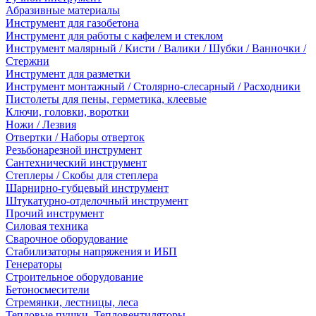
Абразивные материалы
Инструмент для газобетона
Инструмент для работы с кафелем и стеклом
Инструмент малярный / Кисти / Валики / Шубки / Ванночки /
Стержни
Инструмент для разметки
Инструмент монтажный / Столярно-слесарный / Расходники
Пистолеты для пены, герметика, клеевые
Ключи, головки, воротки
Ножи / Лезвия
Отвертки / Наборы отверток
Резьбонарезной инструмент
Сантехнический инструмент
Степлеры / Скобы для степлера
Шарнирно-губцевый инструмент
Штукатурно-отделочный инструмент
Прочий инструмент
Силовая техника
Сварочное оборудование
Стабилизаторы напряжения и ИБП
Генераторы
Строительное оборудование
Бетоносмесители
Стремянки, лестницы, леса
Тепловые пушки, Тепловентиляторы