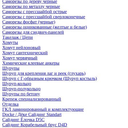
Саморезы по дереву черные
Саморезы по металлу черные
Саморезы с прессшайбой острые
Саморезы с прессшайбой сверлоконечные
Саморезы фосфат (черные)
Саморезы оцинкованные (желтые и белые)
Саморезы для сэндвич-панелей
Такелаж / Цепи
Хомуты
Хомут нейлоновый
Хомут сантехнический
Хомут червячный
Химические клеевые анкеры
Шурупы
Шуруп для крепления лаг и реек (глухарь)
Шуруп с Г-образным крючком (Шуруп костыль)
Шуруп-кольцо
Шуруп-полукольцо
Шурупы по бетону
Крепеж специализированный
Отделка
ГКЛ ламинированный и комплектующие
Docke / Дёке Сайдинг Standart
Сайдинг Ёлочка D5C
Сайдинг Корабельный брус D4D