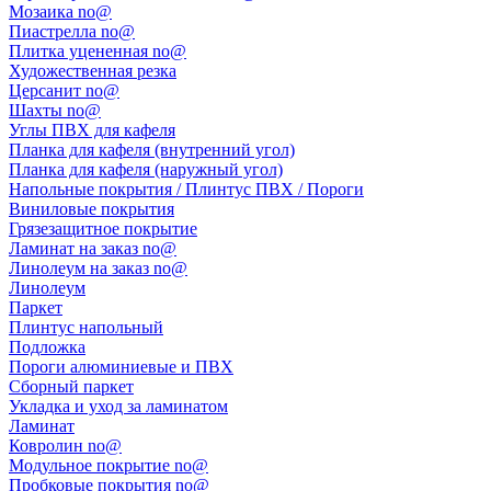
Мозаика no@
Пиастрелла no@
Плитка уцененная no@
Художественная резка
Церсанит no@
Шахты no@
Углы ПВХ для кафеля
Планка для кафеля (внутренний угол)
Планка для кафеля (наружный угол)
Напольные покрытия / Плинтус ПВХ / Пороги
Виниловые покрытия
Грязезащитное покрытие
Ламинат на заказ no@
Линолеум на заказ no@
Линолеум
Паркет
Плинтус напольный
Подложка
Пороги алюминиевые и ПВХ
Сборный паркет
Укладка и уход за ламинатом
Ламинат
Ковролин no@
Модульное покрытие no@
Пробковые покрытия no@