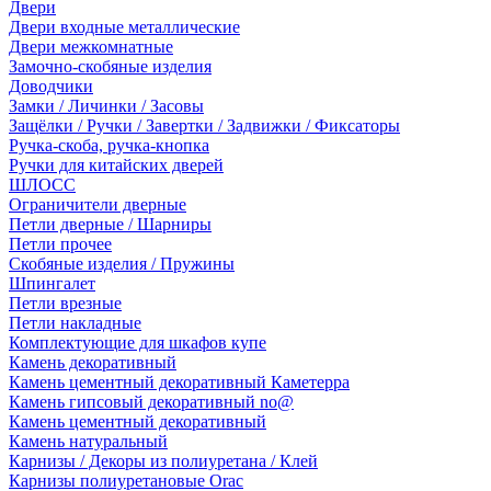
Двери
Двери входные металлические
Двери межкомнатные
Замочно-скобяные изделия
Доводчики
Замки / Личинки / Засовы
Защёлки / Ручки / Завертки / Задвижки / Фиксаторы
Ручка-скоба, ручка-кнопка
Ручки для китайских дверей
ШЛОСС
Ограничители дверные
Петли дверные / Шарниры
Петли прочее
Скобяные изделия / Пружины
Шпингалет
Петли врезные
Петли накладные
Комплектующие для шкафов купе
Камень декоративный
Камень цементный декоративный Каметерра
Камень гипсовый декоративный no@
Камень цементный декоративный
Камень натуральный
Карнизы / Декоры из полиуретана / Клей
Карнизы полиуретановые Orac