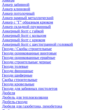
Анкера
Анкер забивной
Анкер клиновой
Анкер потолочный
Анкер рамный металлический
Анкер с ''Г'' образным крюком
Анкер складной пружинный
Анкерный болт с гайкой
Анкерный болт с кольцом
Анкерный болт с крюком
Анкерный болт с шестигранной головкой
Гвозди / Скобы строительные
Гвозди оцинкованные винтовые
Гвозди оцинкованные ершёные
Гвозди строительные черные
Гвозди толевые
Гвозди финишные
Гвозди шиферные
Скобы строительные
Гвозди кровельные
Гвозди для забивных пистолетов
Дюбеля
Дюбель для теплоизоляции
Дюбель-гвозди
Дюбеля для газобетона, пенобетона