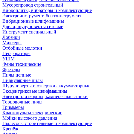
Мусоропровод строительный
Виброплиты, вибраторы и комплектующие
Электроинструмент, бензоинструмент
Вибрационные шлифмашины
Дрели, шуруповерты сетевые
Инструмент специальный
Лобзики
Миксеры
Отбойные молотки
Перфораторы
УШМ
Фены технические
Фрезеры
Пилы цепные
Циркулярные пилы
Шуруповерты и отвертки аккумуляторные
Эксцентриковые шлифмашины
Электроплиткорезы, камнерезные станки
Торцовочные пилы
Триммеры
Краскопульты электрические
Мойки высокого давления
Пылесосы строительные и комплектующие
Крепёж