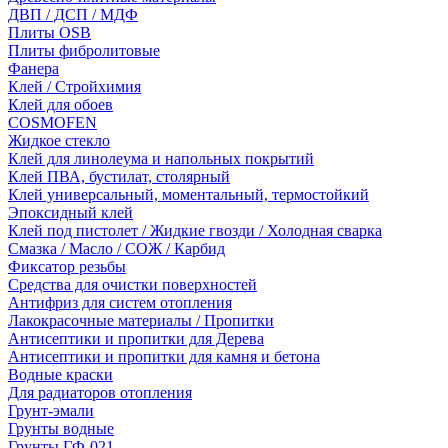
ДВП / ДСП / МДФ
Плиты OSB
Плиты фибролитовые
Фанера
Клей / Стройхимия
Клей для обоев
COSMOFEN
Жидкое стекло
Клей для линолеума и напольных покрытий
Клей ПВА, бустилат, столярный
Клей универсальный, моментальный, термостойкий
Эпоксидный клей
Клей под пистолет / Жидкие гвозди / Холодная сварка
Смазка / Масло / СОЖ / Карбид
Фиксатор резьбы
Средства для очистки поверхностей
Антифриз для систем отопления
Лакокрасочные материалы / Пропитки
Антисептики и пропитки для Дерева
Антисептики и пропитки для камня и бетона
Водные краски
Для радиаторов отопления
Грунт-эмали
Грунты водные
Грунты ГФ-021