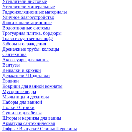
Утеплители листовые
Утеплители минеральные
Гидроизоляционные материалы
Уличное благоустройство
Люки канализационные
Водоотводные системы
Тротуарная плитка, бордюры
Трава искуственная no@
Заборы и ограждения
Дренажные трубы, колодцы
Сантехника
Аксессуары для ванны
Вантузы
Вешалки и крючки
Держатели / Подставки
Ёршики
Коврики для ванной комнаты
Мусорные ведра
Мыльницы и дозаторы
Наборы для ванной
Полки / Стойки
Сушилки для белья
Шторы и карнизы для ванны
Арматура сантехническая
Гофры / Выпуски/ Сливы/ Переливы