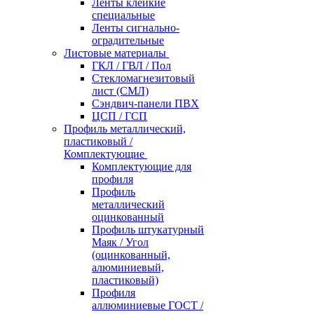
Ленты клейкие
специальные
Ленты сигнально-
оградительные
Листовые материалы
ГКЛ / ГВЛ / Пол
Стекломагнезитовый
лист (СМЛ)
Сэндвич-панели ПВХ
ЦСП / ГСП
Профиль металлический,
пластиковый /
Комплектующие
Комплектующие для
профиля
Профиль
металлический
оцинкованный
Профиль штукатурный
Маяк / Угол
(оцинкованный,
алюминиевый,
пластиковый)
Профиля
аллюминиевые ГОСТ /