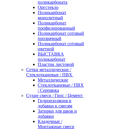
поликарбоната
Оргстекло
Поликарбонат
монолитный
Поликарбонат
профилированный
Поликарбонат сотовый
прозрачный
Поликарбонат сотовый
цветной
ВЫСТАВКА
поликарбонат
Пластик листовой
Сетки металлические /
Стеклотканевые / ПВХ
Металлические
Стеклотканевые / ПВХ
/ Серпянка
Сухие смеси / Гипс / Цемент
Гидроизоляция и
добавки к смесям
Затирки для швов и
добавки
Кладочные /
Монтажные смеси