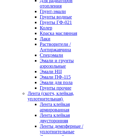
Для радиаторов
отопления
Грунт-эмали
Грунты водные
Грунты ГФ-021
Колер
Краска маслянная
Лаки
Растворители /
Антиржавчина
Спецэмали
Эмали и грунты
аэрозольные
Эмали НЦ
Эмали ПФ-115
Эмали для пола
Грунты прочие
Лента (скотч, клейкая,
уплотнительная)
Лента клейкая
армированная
Лента клейкая
двусторонняя
Ленты демпферные /
уплотнительные