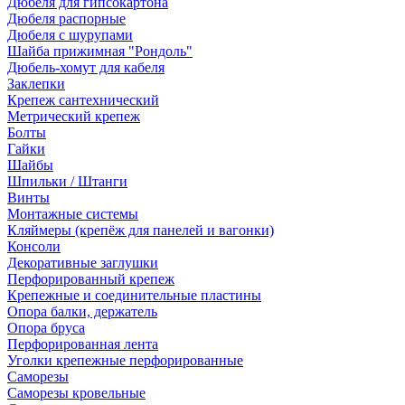
Дюбеля для гипсокартона
Дюбеля распорные
Дюбеля с шурупами
Шайба прижимная "Рондоль"
Дюбель-хомут для кабеля
Заклепки
Крепеж сантехнический
Метрический крепеж
Болты
Гайки
Шайбы
Шпильки / Штанги
Винты
Монтажные системы
Кляймеры (крепёж для панелей и вагонки)
Консоли
Декоративные заглушки
Перфорированный крепеж
Крепежные и соединительные пластины
Опора балки, держатель
Опора бруса
Перфорированная лента
Уголки крепежные перфорированные
Саморезы
Саморезы кровельные