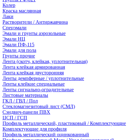
Колер
Краска маслянная
Лаки
Растворители / Антиржавчина
Спецэмали
Эмали и грунты аэрозольные
Эмали НЦ
Эмали ПФ-115
Эмали для пола
Грунты прочие
Лента (скотч, клейкая, уплотнительная)
Лента клейкая армированная
Лента клейкая двусторонняя
Ленты демпферные / уплотнительные
Ленты клейкие специальные
Ленты сигнально-оградительные
Листовые материалы
ГКЛ / ГВЛ / Пол
Стекломагнезитовый лист (СМЛ)
Сэндвич-панели ПВХ
ЦСП / ГСП
Профиль металлический, пластиковый / Комплектующие
Комплектующие для профиля
Профиль металлический оцинкованный