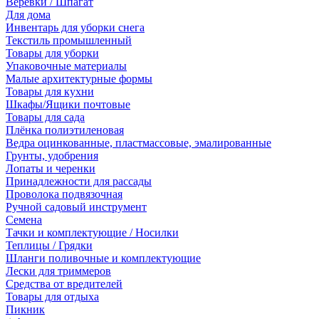
Веревки / Шпагат
Для дома
Инвентарь для уборки снега
Текстиль промышленный
Товары для уборки
Упаковочные материалы
Малые архитектурные формы
Товары для кухни
Шкафы/Ящики почтовые
Товары для сада
Плёнка полиэтиленовая
Ведра оцинкованные, пластмассовые, эмалированные
Грунты, удобрения
Лопаты и черенки
Принадлежности для рассады
Проволока подвязочная
Ручной садовый инструмент
Семена
Тачки и комплектующие / Носилки
Теплицы / Грядки
Шланги поливочные и комплектующие
Лески для триммеров
Средства от вредителей
Товары для отдыха
Пикник