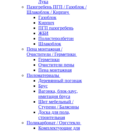
Лука
Пазогребень ПГП / Газоблок /
Шлакоблок / Кирпич
Газоблок
Кирпич
ПГП пазогребень
ЖБИ
Полистеролбетон
Шлакоблок
Пена монтажная /
Очистители / Герметики
Герметики
Очистители пены
Пена монтажная
Пиломатериалы
Деревянный погонаж
Брус
Вагонка, блок-хаус,
имитация бруса
Щит мебельный /
Ступени / Балясины
Доска для пола,
строительная
Поликарбонат / Оргстекло
Комплектующие для