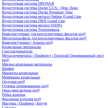
Водосточная система ПРОЧАЯ
Водосточная система Docke LUX / Дёке Люкс
Водосточная система Docke Premium/ Дёке
Водосточная система металл Optima /Grand Line
Водосточная система ПВХ Grand Line
Водосточная система металл /OSNO
Водосточная система Технониколь
Комплектующие для вентилируемых фасадов no@
Металлопрофиль для вентилируемых фасадов no@
Комплектующие / Анкера no@
Кровельные материалы
Снегозадержатели
Металлочерепица / Профлист / Плоский Оцинкованный лист
no@
Мягкие кровльные материалы
Шифер
Манжеты кровельные
Мембраны кровельные
Ондулин no@
Отливы оцинкованные no@
Окна мансардные no@
Рейка краевая
Фасонные изделия no@
Мастика / Праймер / Битум
Сайдинг