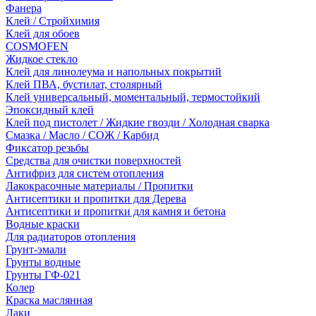
Фанера
Клей / Стройхимия
Клей для обоев
COSMOFEN
Жидкое стекло
Клей для линолеума и напольных покрытий
Клей ПВА, бустилат, столярный
Клей универсальный, моментальный, термостойкий
Эпоксидный клей
Клей под пистолет / Жидкие гвозди / Холодная сварка
Смазка / Масло / СОЖ / Карбид
Фиксатор резьбы
Средства для очистки поверхностей
Антифриз для систем отопления
Лакокрасочные материалы / Пропитки
Антисептики и пропитки для Дерева
Антисептики и пропитки для камня и бетона
Водные краски
Для радиаторов отопления
Грунт-эмали
Грунты водные
Грунты ГФ-021
Колер
Краска маслянная
Лаки