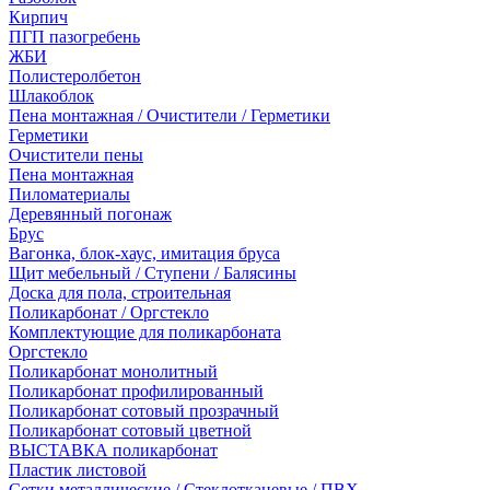
Кирпич
ПГП пазогребень
ЖБИ
Полистеролбетон
Шлакоблок
Пена монтажная / Очистители / Герметики
Герметики
Очистители пены
Пена монтажная
Пиломатериалы
Деревянный погонаж
Брус
Вагонка, блок-хаус, имитация бруса
Щит мебельный / Ступени / Балясины
Доска для пола, строительная
Поликарбонат / Оргстекло
Комплектующие для поликарбоната
Оргстекло
Поликарбонат монолитный
Поликарбонат профилированный
Поликарбонат сотовый прозрачный
Поликарбонат сотовый цветной
ВЫСТАВКА поликарбонат
Пластик листовой
Сетки металлические / Стеклотканевые / ПВХ