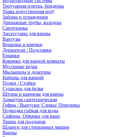
Водоотводные системы
Тротуарная плитка, бордюры
Трава искуственная no@
Заборы и ограждения
Дренажные трубы, колодцы
Сантехника
Аксессуары для ванны
Вантузы
Вешалки и крючки
Держатели / Подставки
Ёршики
Коврики для ванной комнаты
Мусорные ведра
Мыльницы и дозаторы
Наборы для ванной
Полки / Стойки
Сушилки для белья
Шторы и карнизы для ванны
Арматура сантехническая
Гофры / Выпуски/ Сливы/ Переливы
Подводка гибкая для воды
Сифоны, Обвязки для ванн
Трапы для поддонов
Шланги для стиральных машин
Ванны