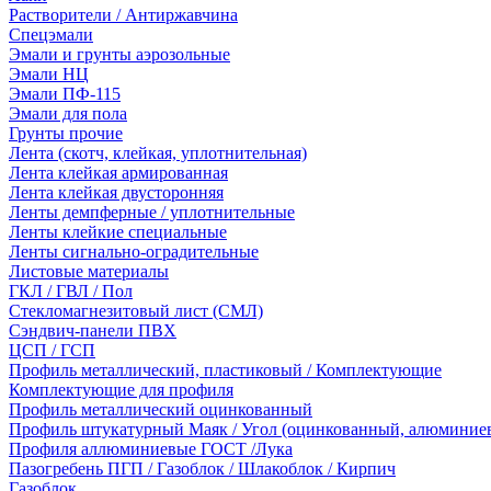
Растворители / Антиржавчина
Спецэмали
Эмали и грунты аэрозольные
Эмали НЦ
Эмали ПФ-115
Эмали для пола
Грунты прочие
Лента (скотч, клейкая, уплотнительная)
Лента клейкая армированная
Лента клейкая двусторонняя
Ленты демпферные / уплотнительные
Ленты клейкие специальные
Ленты сигнально-оградительные
Листовые материалы
ГКЛ / ГВЛ / Пол
Стекломагнезитовый лист (СМЛ)
Сэндвич-панели ПВХ
ЦСП / ГСП
Профиль металлический, пластиковый / Комплектующие
Комплектующие для профиля
Профиль металлический оцинкованный
Профиль штукатурный Маяк / Угол (оцинкованный, алюминие
Профиля аллюминиевые ГОСТ /Лука
Пазогребень ПГП / Газоблок / Шлакоблок / Кирпич
Газоблок