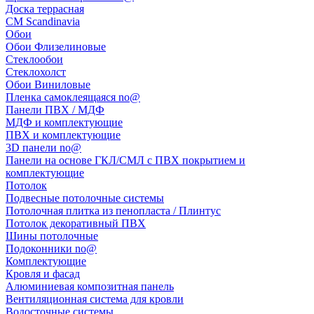
Доска террасная
CM Scandinavia
Обои
Обои Флизелиновые
Стеклообои
Стеклохолст
Обои Виниловые
Пленка самоклеящаяся no@
Панели ПВХ / МДФ
МДФ и комплектующие
ПВХ и комплектующие
3D панели no@
Панели на основе ГКЛ/СМЛ с ПВХ покрытием и
комплектующие
Потолок
Подвесные потолочные системы
Потолочная плитка из пенопласта / Плинтус
Потолок декоративный ПВХ
Шины потолочные
Подоконники no@
Комплектующие
Кровля и фасад
Алюминиевая композитная панель
Вентиляционная система для кровли
Водосточные системы