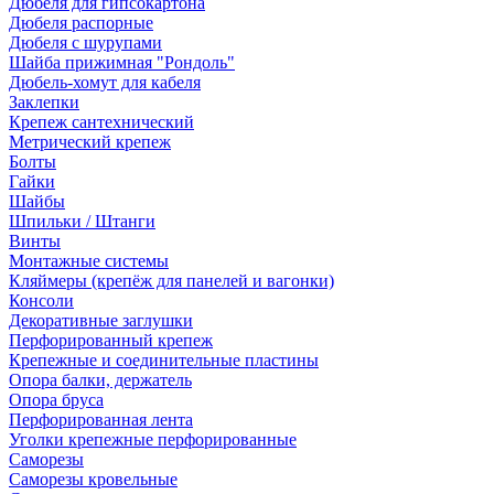
Дюбеля для гипсокартона
Дюбеля распорные
Дюбеля с шурупами
Шайба прижимная "Рондоль"
Дюбель-хомут для кабеля
Заклепки
Крепеж сантехнический
Метрический крепеж
Болты
Гайки
Шайбы
Шпильки / Штанги
Винты
Монтажные системы
Кляймеры (крепёж для панелей и вагонки)
Консоли
Декоративные заглушки
Перфорированный крепеж
Крепежные и соединительные пластины
Опора балки, держатель
Опора бруса
Перфорированная лента
Уголки крепежные перфорированные
Саморезы
Саморезы кровельные