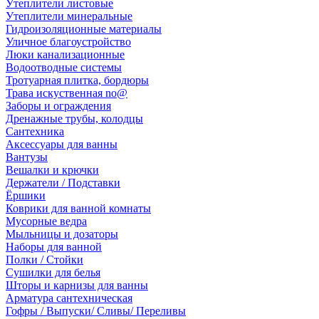
Утеплители листовые
Утеплители минеральные
Гидроизоляционные материалы
Уличное благоустройство
Люки канализационные
Водоотводные системы
Тротуарная плитка, бордюры
Трава искуственная no@
Заборы и ограждения
Дренажные трубы, колодцы
Сантехника
Аксессуары для ванны
Вантузы
Вешалки и крючки
Держатели / Подставки
Ёршики
Коврики для ванной комнаты
Мусорные ведра
Мыльницы и дозаторы
Наборы для ванной
Полки / Стойки
Сушилки для белья
Шторы и карнизы для ванны
Арматура сантехническая
Гофры / Выпуски/ Сливы/ Переливы