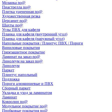
Мозаика no@
Пиастрелла no@
Плитка уцененная no@
Художественная резка
Церсанит no@
Шахты no@
Углы ПВХ для кафеля
Планка для кафеля (внутренний угол)
Планка для кафеля (наружный угол)
Напольные покрытия / Плинтус ПВХ / Пороги
Виниловые покрытия
Грязезащитное покрытие
Ламинат на заказ no@
Линолеум на заказ no@
Линолеум
Паркет
Плинтус напольный
Подложка
Пороги алюминиевые и ПВХ
Сборный паркет
Укладка и уход за ламинатом
Ламинат
Ковролин no@
Модульное покрытие no@
Пробковые покрытия no@