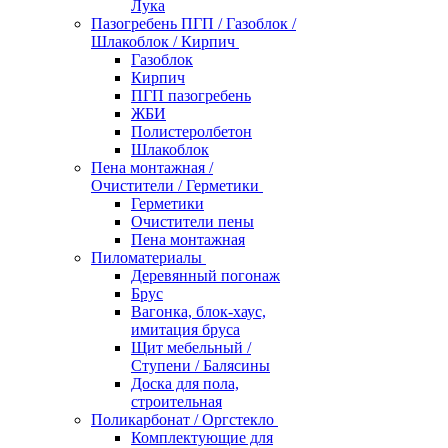
Лука
Пазогребень ПГП / Газоблок /
Шлакоблок / Кирпич
Газоблок
Кирпич
ПГП пазогребень
ЖБИ
Полистеролбетон
Шлакоблок
Пена монтажная /
Очистители / Герметики
Герметики
Очистители пены
Пена монтажная
Пиломатериалы
Деревянный погонаж
Брус
Вагонка, блок-хаус,
имитация бруса
Щит мебельный /
Ступени / Балясины
Доска для пола,
строительная
Поликарбонат / Оргстекло
Комплектующие для