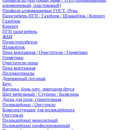
Профиль штукатурный Маяк / Угол (оцинкованный,
алюминиевый, пластиковый)
Профиля аллюминиевые ГОСТ /Лука
Пазогребень ПГП / Газоблок / Шлакоблок / Кирпич
Газоблок
Кирпич
ПГП пазогребень
ЖБИ
Полистеролбетон
Шлакоблок
Пена монтажная / Очистители / Герметики
Герметики
Очистители пены
Пена монтажная
Пиломатериалы
Деревянный погонаж
Брус
Вагонка, блок-хаус, имитация бруса
Щит мебельный / Ступени / Балясины
Доска для пола, строительная
Поликарбонат / Оргстекло
Комплектующие для поликарбоната
Оргстекло
Поликарбонат монолитный
Поликарбонат профилированный