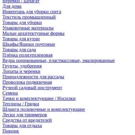
Веревки / Шпагат
Для дома
Инвентарь для уборки снега
Текстиль промышленный
Товары для уборки
Упаковочные материалы
Малые архитектурные формы
Товары для кухни
Шкафы/Ящики почтовые
Товары для сада
Плёнка полиэтиленовая
Ведра оцинкованные, пластмассовые, эмалированные
Грунты, удобрения
Лопаты и черенки
Принадлежности для рассады
Проволока подвязочная
Ручной садовый инструмент
Семена
Тачки и комплектующие / Носилки
Теплицы / Грядки
Шланги поливочные и комплектующие
Лески для триммеров
Средства от вредителей
Товары для отдыха
Пикник