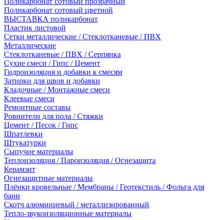
Поликарбонат сотовый прозрачный
Поликарбонат сотовый цветной
ВЫСТАВКА поликарбонат
Пластик листовой
Сетки металлические / Стеклотканевые / ПВХ
Металлические
Стеклотканевые / ПВХ / Серпянка
Сухие смеси / Гипс / Цемент
Гидроизоляция и добавки к смесям
Затирки для швов и добавки
Кладочные / Монтажные смеси
Клеевые смеси
Ремонтные составы
Ровнители для пола / Стяжки
Цемент / Песок / Гипс
Шпатлевки
Штукатурки
Сыпучие материалы
Теплоизоляция / Пароизоляция / Огнезащита
Керамзит
Огнезащитные материалы
Плёнки кровельные / Мембраны / Геотекстиль / Фольга для
бани
Скотч алюминиевый / металлизированный
Тепло-звукоизоляционные материалы