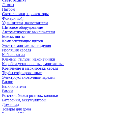
Светотехника
Лампы
Патрон
Светильники, прожекторы
Фонари no@
Удлинители, разветвители
Щитовое оборудование
Автоматические выключатели
Боксы, щиты
Комплектующие щитов
Электромонтажные изделия
Изоляция кабеля
Кабель-канал
Клеммы, гильзы, наконечники
Коробки установочные, монтажные
Крепление и маркировка кабеля
Трубы гофрированные
Электроустановочные изделия
Вилки
Выключатели
Рамки
Розетки, блоки розеток, колодки
Батарейки, аккумуляторы
Дом и сад
Товары для дома