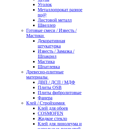
Уголок
Металлопрокат разное
no@
Листовой металл
Швеллер
Готовые смеси / Известь /
Мастики
Декоративная
штукатурка
Известь / Замазка /
Шпакрил
Мастика
Шпатлевка
Древесно-плитные
материалы
ДВП / ДСП / МДФ
Плиты OSB
Плиты фибролитовые
Фанера
Клей / Стройхимия
Клей для обоев
COSMOFEN
Жидкое стекло
Клей для линолеума и
напольных покрытий