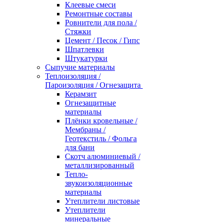
Клеевые смеси
Ремонтные составы
Ровнители для пола /
Стяжки
Цемент / Песок / Гипс
Шпатлевки
Штукатурки
Сыпучие материалы
Теплоизоляция /
Пароизоляция / Огнезащита
Керамзит
Огнезащитные
материалы
Плёнки кровельные /
Мембраны /
Геотекстиль / Фольга
для бани
Скотч алюминиевый /
металлизированный
Тепло-
звукоизоляционные
материалы
Утеплители листовые
Утеплители
минеральные