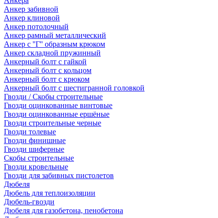
Анкера
Анкер забивной
Анкер клиновой
Анкер потолочный
Анкер рамный металлический
Анкер с ''Г'' образным крюком
Анкер складной пружинный
Анкерный болт с гайкой
Анкерный болт с кольцом
Анкерный болт с крюком
Анкерный болт с шестигранной головкой
Гвозди / Скобы строительные
Гвозди оцинкованные винтовые
Гвозди оцинкованные ершёные
Гвозди строительные черные
Гвозди толевые
Гвозди финишные
Гвозди шиферные
Скобы строительные
Гвозди кровельные
Гвозди для забивных пистолетов
Дюбеля
Дюбель для теплоизоляции
Дюбель-гвозди
Дюбеля для газобетона, пенобетона