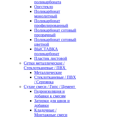
поликарбоната
Оргстекло
Поликарбонат
монолитный
Поликарбонат
профилированный
Поликарбонат сотовый
прозрачный
Поликарбонат сотовый
цветной
ВЫСТАВКА
поликарбонат
Пластик листовой
Сетки металлические /
Стеклотканевые / ПВХ
Металлические
Стеклотканевые / ПВХ
/ Серпянка
Сухие смеси / Гипс / Цемент
Гидроизоляция и
добавки к смесям
Затирки для швов и
добавки
Кладочные /
Монтажные смеси