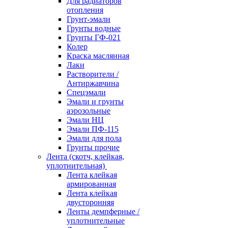
Для радиаторов
отопления
Грунт-эмали
Грунты водные
Грунты ГФ-021
Колер
Краска маслянная
Лаки
Растворители /
Антиржавчина
Спецэмали
Эмали и грунты
аэрозольные
Эмали НЦ
Эмали ПФ-115
Эмали для пола
Грунты прочие
Лента (скотч, клейкая,
уплотнительная)
Лента клейкая
армированная
Лента клейкая
двусторонняя
Ленты демпферные /
уплотнительные