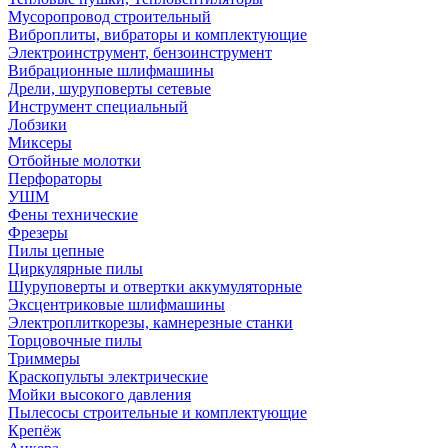
Мусоропровод строительный
Виброплиты, вибраторы и комплектующие
Электроинструмент, бензоинструмент
Вибрационные шлифмашины
Дрели, шуруповерты сетевые
Инструмент специальный
Лобзики
Миксеры
Отбойные молотки
Перфораторы
УШМ
Фены технические
Фрезеры
Пилы цепные
Циркулярные пилы
Шуруповерты и отвертки аккумуляторные
Эксцентриковые шлифмашины
Электроплиткорезы, камнерезные станки
Торцовочные пилы
Триммеры
Краскопульты электрические
Мойки высокого давления
Пылесосы строительные и комплектующие
Крепёж