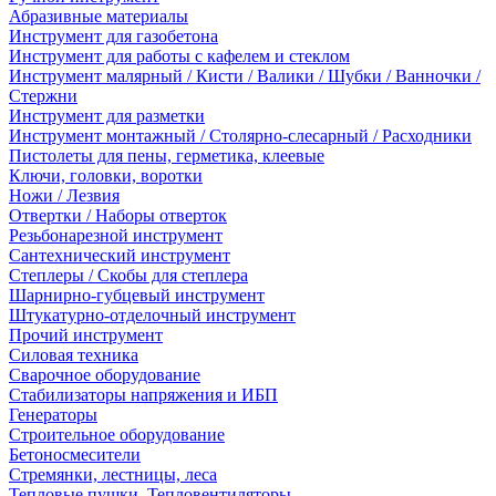
Абразивные материалы
Инструмент для газобетона
Инструмент для работы с кафелем и стеклом
Инструмент малярный / Кисти / Валики / Шубки / Ванночки /
Стержни
Инструмент для разметки
Инструмент монтажный / Столярно-слесарный / Расходники
Пистолеты для пены, герметика, клеевые
Ключи, головки, воротки
Ножи / Лезвия
Отвертки / Наборы отверток
Резьбонарезной инструмент
Сантехнический инструмент
Степлеры / Скобы для степлера
Шарнирно-губцевый инструмент
Штукатурно-отделочный инструмент
Прочий инструмент
Силовая техника
Сварочное оборудование
Стабилизаторы напряжения и ИБП
Генераторы
Строительное оборудование
Бетоносмесители
Стремянки, лестницы, леса
Тепловые пушки, Тепловентиляторы