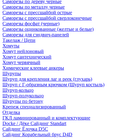
Саморезы по дереву черные
Саморезы по металлу черные
Саморезы с прессшайбой острые
Саморезы с прессшайбой сверлоконечные
Саморезы фосфат (черные)
Саморезы оцинкованные (желтые и белые)
Саморезы для сэндвич-панелей
Такелаж / Цепи
Хомуты
Хомут нейлоновый
Хомут сантехнический
Хомут червячный
Химические клеевые анкеры
Шурупы
Шуруп для крепления лаг и реек (глухарь)
Шуруп с Г-образным крючком (Шуруп костыль)
Шуруп-кольцо
Шуруп-полукольцо
Шурупы по бетону
Крепеж специализированный
Отделка
ГКЛ ламинированный и комплектующие
Docke / Дёке Сайдинг Standart
Сайдинг Ёлочка D5C
Сайдинг Корабельный брус D4D