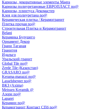
Карнизы, декоративные элементы Magra
Карнизы полиуретановые ЕВРОПЛАСТ no@
Карнизы, плинтуса Декомастер
Клея для полиуретана no@
Керамическая плитка / Керамогранит
Плитка прочая no@
Строительная Плитка и Керамогранит
Belani
Керамика Будущего
Орнамент Декор
Грани Таганая
Гранитея
Идальго
Уральский гранит
Global Tile no@
Zerde Tile (Казахстан)
GRASARO no@
Kerama-marazzi no@
Lasselsberger no@
ВКЗ (Axima)
Meissen Keramik @
Азори no@
Laparet
Керамин no@
Керамогранит Контакт СПб no@