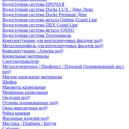
Водосточная система ПРОЧАЯ
Водосточная система Docke LUX / Дёке Люкс
Водосточная система Docke Premium/ Дёке
Водосточная система металл Optima /Grand Line
Водосточная система ПВХ Grand Line
Водосточная система металл /OSNO
Водосточная система Технониколь
Комплектующие для вентилируемых фасадов no@
Металлопрофиль для вентилируемых фасадов no@
Комплектующие / Анкера no@
Кровельные материалы
Снегозадержатели
Металлочерепица / Профлист / Плоский Оцинкованный лист
no@
Мягкие кровльные материалы
Шифер
Манжеты кровельные
Мембраны кровельные
Ондулин no@
Отливы оцинкованные no@
Окна мансардные no@
Рейка краевая
Фасонные изделия no@
Мастика / Праймер / Битум
Сайдинг