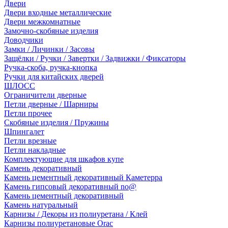
Двери
Двери входные металлические
Двери межкомнатные
Замочно-скобяные изделия
Доводчики
Замки / Личинки / Засовы
Защёлки / Ручки / Завертки / Задвижки / Фиксаторы
Ручка-скоба, ручка-кнопка
Ручки для китайских дверей
ШЛОСС
Ограничители дверные
Петли дверные / Шарниры
Петли прочее
Скобяные изделия / Пружины
Шпингалет
Петли врезные
Петли накладные
Комплектующие для шкафов купе
Камень декоративный
Камень цементный декоративный Каметерра
Камень гипсовый декоративный no@
Камень цементный декоративный
Камень натуральный
Карнизы / Декоры из полиуретана / Клей
Карнизы полиуретановые Orac