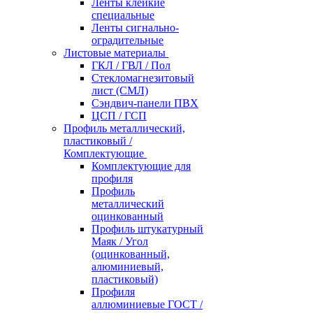
Ленты клейкие
специальные
Ленты сигнально-
оградительные
Листовые материалы
ГКЛ / ГВЛ / Пол
Стекломагнезитовый
лист (СМЛ)
Сэндвич-панели ПВХ
ЦСП / ГСП
Профиль металлический,
пластиковый /
Комплектующие
Комплектующие для
профиля
Профиль
металлический
оцинкованный
Профиль штукатурный
Маяк / Угол
(оцинкованный,
алюминиевый,
пластиковый)
Профиля
аллюминиевые ГОСТ /