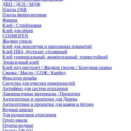
ДВП / ДСП / МДФ
Плиты OSB
Плиты фибролитовые
Фанера
Клей / Стройхимия
Клей для обоев
COSMOFEN
Жидкое стекло
Клей для линолеума и напольных покрытий
Клей ПВА, бустилат, столярный
Клей универсальный, моментальный, термостойкий
Эпоксидный клей
Клей под пистолет / Жидкие гвозди / Холодная сварка
Смазка / Масло / СОЖ / Карбид
Фиксатор резьбы
Средства для очистки поверхностей
Антифриз для систем отопления
Лакокрасочные материалы / Пропитки
Антисептики и пропитки для Дерева
Антисептики и пропитки для камня и бетона
Водные краски
Для радиаторов отопления
Грунт-эмали
Грунты водные
Грунты ГФ-021