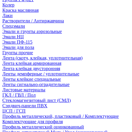
Колер
Краска маслянная
Лаки
Растворители / Антиржавчина
Спецэмали
Эмали и грунты аэрозольные
Эмали НЦ
Эмали ПФ-115
Эмали для пола
Грунты прочие
Лента (скотч, клейкая, уплотнительная)
Лента клейкая армированная
Лента клейкая двусторонняя
Ленты демпферные / уплотнительные
Ленты клейкие специальные
Ленты сигнально-оградительные
Листовые материалы
ГКЛ / ГВЛ / Пол
Стекломагнезитовый лист (СМЛ)
Сэндвич-панели ПВХ
ЦСП / ГСП
Профиль металлический, пластиковый / Комплектующие
Комплектующие для профиля
Профиль металлический оцинкованный