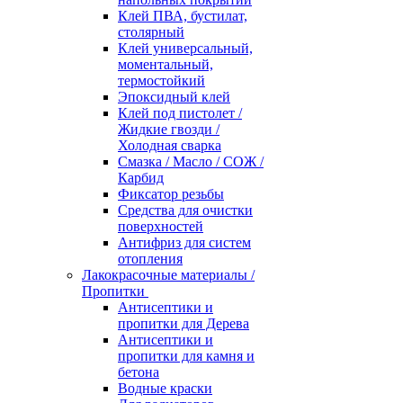
Клей ПВА, бустилат,
столярный
Клей универсальный,
моментальный,
термостойкий
Эпоксидный клей
Клей под пистолет /
Жидкие гвозди /
Холодная сварка
Смазка / Масло / СОЖ /
Карбид
Фиксатор резьбы
Средства для очистки
поверхностей
Антифриз для систем
отопления
Лакокрасочные материалы /
Пропитки
Антисептики и
пропитки для Дерева
Антисептики и
пропитки для камня и
бетона
Водные краски