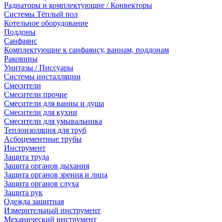
Радиаторы и комплектующие / Конвекторы
Системы Тёплый пол
Котельное оборудование
Поддоны
Санфаянс
Комплектующие к санфаянсу, ваннам, поддонам
Раковины
Унитазы / Писсуары
Системы инсталляции
Смесители
Смесители прочие
Смесители для ванны и душа
Смесители для кухни
Смесители для умывальника
Теплоизоляция для труб
Асбоцементные трубы
Инструмент
Защита труда
Защита органов дыхания
Защита органов зрения и лица
Защита органов слуха
Защита рук
Одежда защитная
Измерительный инструмент
Механический инструмент