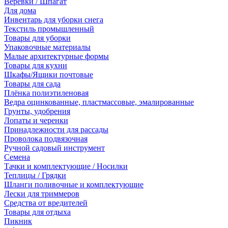
Веревки / Шпагат
Для дома
Инвентарь для уборки снега
Текстиль промышленный
Товары для уборки
Упаковочные материалы
Малые архитектурные формы
Товары для кухни
Шкафы/Ящики почтовые
Товары для сада
Плёнка полиэтиленовая
Ведра оцинкованные, пластмассовые, эмалированные
Грунты, удобрения
Лопаты и черенки
Принадлежности для рассады
Проволока подвязочная
Ручной садовый инструмент
Семена
Тачки и комплектующие / Носилки
Теплицы / Грядки
Шланги поливочные и комплектующие
Лески для триммеров
Средства от вредителей
Товары для отдыха
Пикник