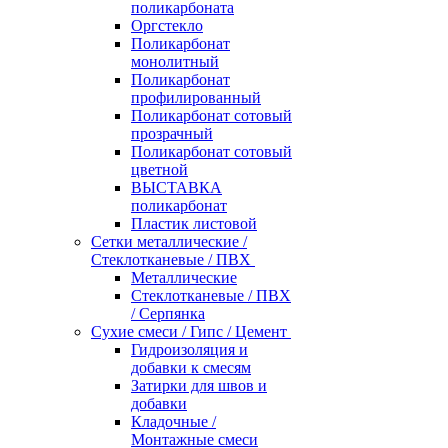
поликарбоната
Оргстекло
Поликарбонат
монолитный
Поликарбонат
профилированный
Поликарбонат сотовый
прозрачный
Поликарбонат сотовый
цветной
ВЫСТАВКА
поликарбонат
Пластик листовой
Сетки металлические /
Стеклотканевые / ПВХ
Металлические
Стеклотканевые / ПВХ
/ Серпянка
Сухие смеси / Гипс / Цемент
Гидроизоляция и
добавки к смесям
Затирки для швов и
добавки
Кладочные /
Монтажные смеси