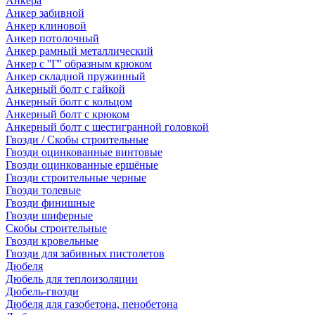
Анкера
Анкер забивной
Анкер клиновой
Анкер потолочный
Анкер рамный металлический
Анкер с ''Г'' образным крюком
Анкер складной пружинный
Анкерный болт с гайкой
Анкерный болт с кольцом
Анкерный болт с крюком
Анкерный болт с шестигранной головкой
Гвозди / Скобы строительные
Гвозди оцинкованные винтовые
Гвозди оцинкованные ершёные
Гвозди строительные черные
Гвозди толевые
Гвозди финишные
Гвозди шиферные
Скобы строительные
Гвозди кровельные
Гвозди для забивных пистолетов
Дюбеля
Дюбель для теплоизоляции
Дюбель-гвозди
Дюбеля для газобетона, пенобетона