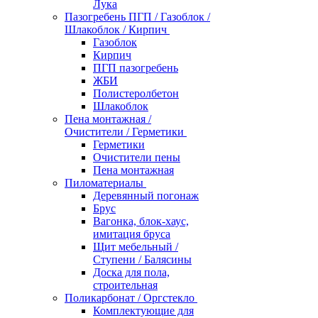
Лука
Пазогребень ПГП / Газоблок /
Шлакоблок / Кирпич
Газоблок
Кирпич
ПГП пазогребень
ЖБИ
Полистеролбетон
Шлакоблок
Пена монтажная /
Очистители / Герметики
Герметики
Очистители пены
Пена монтажная
Пиломатериалы
Деревянный погонаж
Брус
Вагонка, блок-хаус,
имитация бруса
Щит мебельный /
Ступени / Балясины
Доска для пола,
строительная
Поликарбонат / Оргстекло
Комплектующие для