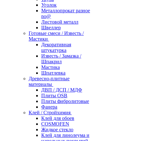
Уголок
Металлопрокат разное
no@
Листовой металл
Швеллер
Готовые смеси / Известь /
Мастики
Декоративная
штукатурка
Известь / Замазка /
Шпакрил
Мастика
Шпатлевка
Древесно-плитные
материалы
ДВП / ДСП / МДФ
Плиты OSB
Плиты фибролитовые
Фанера
Клей / Стройхимия
Клей для обоев
COSMOFEN
Жидкое стекло
Клей для линолеума и
напольных покрытий