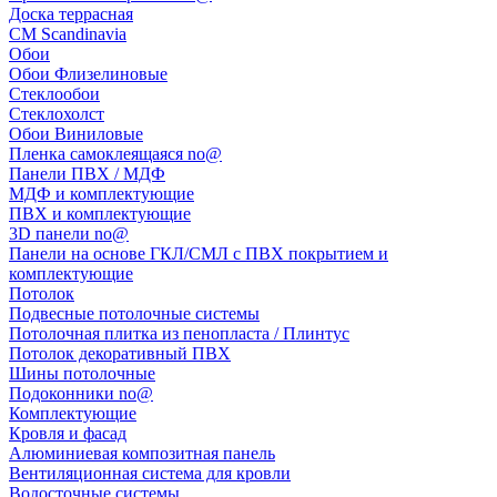
Доска террасная
CM Scandinavia
Обои
Обои Флизелиновые
Стеклообои
Стеклохолст
Обои Виниловые
Пленка самоклеящаяся no@
Панели ПВХ / МДФ
МДФ и комплектующие
ПВХ и комплектующие
3D панели no@
Панели на основе ГКЛ/СМЛ с ПВХ покрытием и
комплектующие
Потолок
Подвесные потолочные системы
Потолочная плитка из пенопласта / Плинтус
Потолок декоративный ПВХ
Шины потолочные
Подоконники no@
Комплектующие
Кровля и фасад
Алюминиевая композитная панель
Вентиляционная система для кровли
Водосточные системы