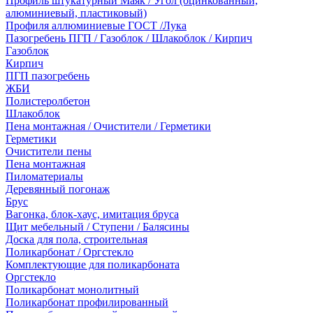
Профиль штукатурный Маяк / Угол (оцинкованный,
алюминиевый, пластиковый)
Профиля аллюминиевые ГОСТ /Лука
Пазогребень ПГП / Газоблок / Шлакоблок / Кирпич
Газоблок
Кирпич
ПГП пазогребень
ЖБИ
Полистеролбетон
Шлакоблок
Пена монтажная / Очистители / Герметики
Герметики
Очистители пены
Пена монтажная
Пиломатериалы
Деревянный погонаж
Брус
Вагонка, блок-хаус, имитация бруса
Щит мебельный / Ступени / Балясины
Доска для пола, строительная
Поликарбонат / Оргстекло
Комплектующие для поликарбоната
Оргстекло
Поликарбонат монолитный
Поликарбонат профилированный