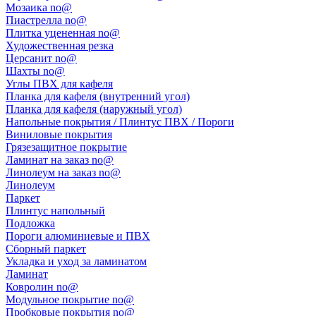
Мозаика no@
Пиастрелла no@
Плитка уцененная no@
Художественная резка
Церсанит no@
Шахты no@
Углы ПВХ для кафеля
Планка для кафеля (внутренний угол)
Планка для кафеля (наружный угол)
Напольные покрытия / Плинтус ПВХ / Пороги
Виниловые покрытия
Грязезащитное покрытие
Ламинат на заказ no@
Линолеум на заказ no@
Линолеум
Паркет
Плинтус напольный
Подложка
Пороги алюминиевые и ПВХ
Сборный паркет
Укладка и уход за ламинатом
Ламинат
Ковролин no@
Модульное покрытие no@
Пробковые покрытия no@