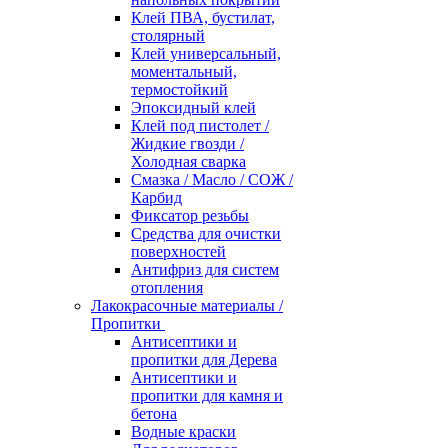
Клей ПВА, бустилат,
столярный
Клей универсальный,
моментальный,
термостойкий
Эпоксидный клей
Клей под пистолет /
Жидкие гвозди /
Холодная сварка
Смазка / Масло / СОЖ /
Карбид
Фиксатор резьбы
Средства для очистки
поверхностей
Антифриз для систем
отопления
Лакокрасочные материалы /
Пропитки
Антисептики и
пропитки для Дерева
Антисептики и
пропитки для камня и
бетона
Водные краски