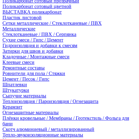
Поликарбонат сотовый прозрачный
Поликарбонат сотовый цветной
ВЫСТАВКА поликарбонат
Пластик листовой
Сетки металлические / Стеклотканевые / ПВХ
Металлические
Стеклотканевые / ПВХ / Серпянка
Сухие смеси / Гипс / Цемент
Гидроизоляция и добавки к смесям
Затирки для швов и добавки
Кладочные / Монтажные смеси
Клеевые смеси
Ремонтные составы
Ровнители для пола / Стяжки
Цемент / Песок / Гипс
Шпатлевки
Штукатурки
Сыпучие материалы
Теплоизоляция / Пароизоляция / Огнезащита
Керамзит
Огнезащитные материалы
Плёнки кровельные / Мембраны / Геотекстиль / Фольга для
бани
Скотч алюминиевый / металлизированный
Тепло-звукоизоляционные материалы