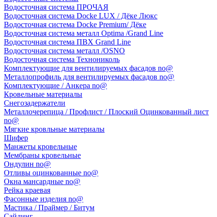
Водосточная система ПРОЧАЯ
Водосточная система Docke LUX / Дёке Люкс
Водосточная система Docke Premium/ Дёке
Водосточная система металл Optima /Grand Line
Водосточная система ПВХ Grand Line
Водосточная система металл /OSNO
Водосточная система Технониколь
Комплектующие для вентилируемых фасадов no@
Металлопрофиль для вентилируемых фасадов no@
Комплектующие / Анкера no@
Кровельные материалы
Снегозадержатели
Металлочерепица / Профлист / Плоский Оцинкованный лист
no@
Мягкие кровльные материалы
Шифер
Манжеты кровельные
Мембраны кровельные
Ондулин no@
Отливы оцинкованные no@
Окна мансардные no@
Рейка краевая
Фасонные изделия no@
Мастика / Праймер / Битум
Сайдинг