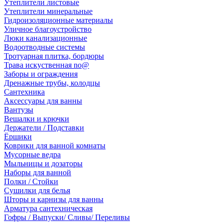
Утеплители листовые
Утеплители минеральные
Гидроизоляционные материалы
Уличное благоустройство
Люки канализационные
Водоотводные системы
Тротуарная плитка, бордюры
Трава искуственная no@
Заборы и ограждения
Дренажные трубы, колодцы
Сантехника
Аксессуары для ванны
Вантузы
Вешалки и крючки
Держатели / Подставки
Ёршики
Коврики для ванной комнаты
Мусорные ведра
Мыльницы и дозаторы
Наборы для ванной
Полки / Стойки
Сушилки для белья
Шторы и карнизы для ванны
Арматура сантехническая
Гофры / Выпуски/ Сливы/ Переливы