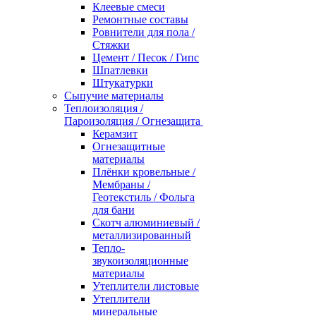
Клеевые смеси
Ремонтные составы
Ровнители для пола /
Стяжки
Цемент / Песок / Гипс
Шпатлевки
Штукатурки
Сыпучие материалы
Теплоизоляция /
Пароизоляция / Огнезащита
Керамзит
Огнезащитные
материалы
Плёнки кровельные /
Мембраны /
Геотекстиль / Фольга
для бани
Скотч алюминиевый /
металлизированный
Тепло-
звукоизоляционные
материалы
Утеплители листовые
Утеплители
минеральные