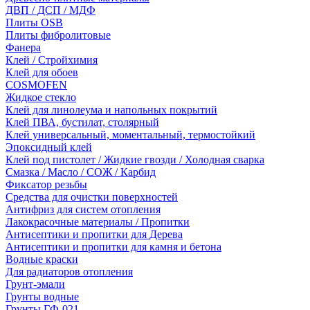
ДВП / ДСП / МДФ
Плиты OSB
Плиты фибролитовые
Фанера
Клей / Стройхимия
Клей для обоев
COSMOFEN
Жидкое стекло
Клей для линолеума и напольных покрытий
Клей ПВА, бустилат, столярный
Клей универсальный, моментальный, термостойкий
Эпоксидный клей
Клей под пистолет / Жидкие гвозди / Холодная сварка
Смазка / Масло / СОЖ / Карбид
Фиксатор резьбы
Средства для очистки поверхностей
Антифриз для систем отопления
Лакокрасочные материалы / Пропитки
Антисептики и пропитки для Дерева
Антисептики и пропитки для камня и бетона
Водные краски
Для радиаторов отопления
Грунт-эмали
Грунты водные
Грунты ГФ-021