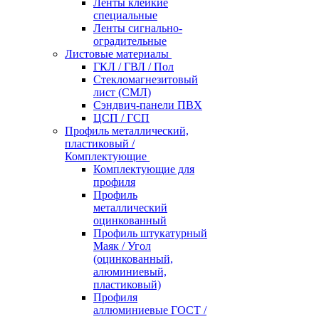
Ленты клейкие
специальные
Ленты сигнально-
оградительные
Листовые материалы
ГКЛ / ГВЛ / Пол
Стекломагнезитовый
лист (СМЛ)
Сэндвич-панели ПВХ
ЦСП / ГСП
Профиль металлический,
пластиковый /
Комплектующие
Комплектующие для
профиля
Профиль
металлический
оцинкованный
Профиль штукатурный
Маяк / Угол
(оцинкованный,
алюминиевый,
пластиковый)
Профиля
аллюминиевые ГОСТ /