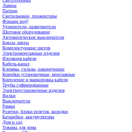
Светотехника
Лампы
Патрон
Светильники, прожекторы
Фонари no@
Удлинители, разветвители
Щитовое оборудование
Автоматические выключатели
Боксы, щиты
Комплектующие щитов
Электромонтажные изделия
Изоляция кабеля
Кабель-канал
Клеммы, гильзы, наконечники
Коробки установочные, монтажные
Крепление и маркировка кабеля
Трубы гофрированные
Электроустановочные изделия
Вилки
Выключатели
Рамки
Розетки, блоки розеток, колодки
Батарейки, аккумуляторы
Дом и сад
Товары для дома