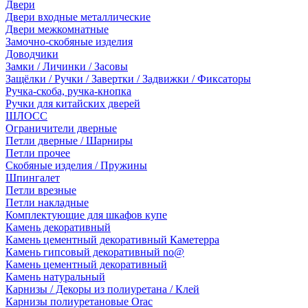
Двери
Двери входные металлические
Двери межкомнатные
Замочно-скобяные изделия
Доводчики
Замки / Личинки / Засовы
Защёлки / Ручки / Завертки / Задвижки / Фиксаторы
Ручка-скоба, ручка-кнопка
Ручки для китайских дверей
ШЛОСС
Ограничители дверные
Петли дверные / Шарниры
Петли прочее
Скобяные изделия / Пружины
Шпингалет
Петли врезные
Петли накладные
Комплектующие для шкафов купе
Камень декоративный
Камень цементный декоративный Каметерра
Камень гипсовый декоративный no@
Камень цементный декоративный
Камень натуральный
Карнизы / Декоры из полиуретана / Клей
Карнизы полиуретановые Orac