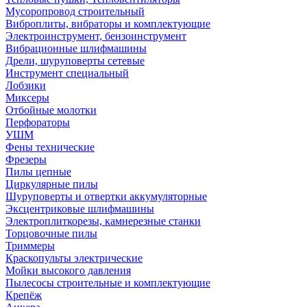
Мусоропровод строительный
Виброплиты, вибраторы и комплектующие
Электроинструмент, бензоинструмент
Вибрационные шлифмашины
Дрели, шуруповерты сетевые
Инструмент специальный
Лобзики
Миксеры
Отбойные молотки
Перфораторы
УШМ
Фены технические
Фрезеры
Пилы цепные
Циркулярные пилы
Шуруповерты и отвертки аккумуляторные
Эксцентриковые шлифмашины
Электроплиткорезы, камнерезные станки
Торцовочные пилы
Триммеры
Краскопульты электрические
Мойки высокого давления
Пылесосы строительные и комплектующие
Крепёж