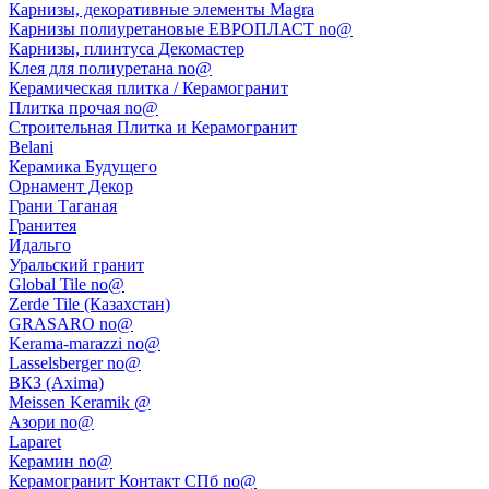
Карнизы, декоративные элементы Magra
Карнизы полиуретановые ЕВРОПЛАСТ no@
Карнизы, плинтуса Декомастер
Клея для полиуретана no@
Керамическая плитка / Керамогранит
Плитка прочая no@
Строительная Плитка и Керамогранит
Belani
Керамика Будущего
Орнамент Декор
Грани Таганая
Гранитея
Идальго
Уральский гранит
Global Tile no@
Zerde Tile (Казахстан)
GRASARO no@
Kerama-marazzi no@
Lasselsberger no@
ВКЗ (Axima)
Meissen Keramik @
Азори no@
Laparet
Керамин no@
Керамогранит Контакт СПб no@