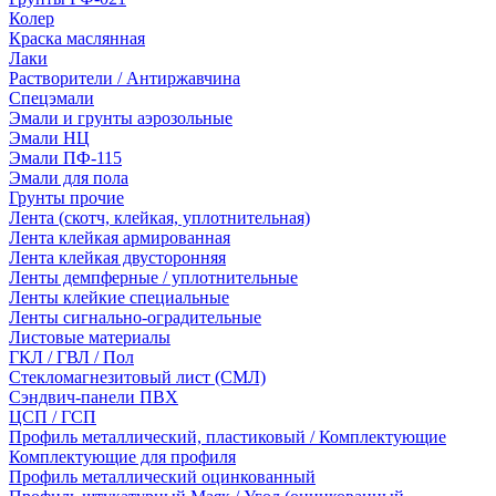
Колер
Краска маслянная
Лаки
Растворители / Антиржавчина
Спецэмали
Эмали и грунты аэрозольные
Эмали НЦ
Эмали ПФ-115
Эмали для пола
Грунты прочие
Лента (скотч, клейкая, уплотнительная)
Лента клейкая армированная
Лента клейкая двусторонняя
Ленты демпферные / уплотнительные
Ленты клейкие специальные
Ленты сигнально-оградительные
Листовые материалы
ГКЛ / ГВЛ / Пол
Стекломагнезитовый лист (СМЛ)
Сэндвич-панели ПВХ
ЦСП / ГСП
Профиль металлический, пластиковый / Комплектующие
Комплектующие для профиля
Профиль металлический оцинкованный