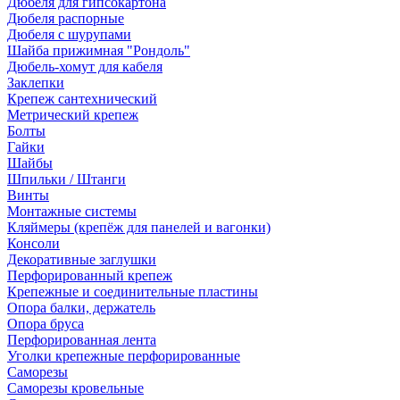
Дюбеля для гипсокартона
Дюбеля распорные
Дюбеля с шурупами
Шайба прижимная "Рондоль"
Дюбель-хомут для кабеля
Заклепки
Крепеж сантехнический
Метрический крепеж
Болты
Гайки
Шайбы
Шпильки / Штанги
Винты
Монтажные системы
Кляймеры (крепёж для панелей и вагонки)
Консоли
Декоративные заглушки
Перфорированный крепеж
Крепежные и соединительные пластины
Опора балки, держатель
Опора бруса
Перфорированная лента
Уголки крепежные перфорированные
Саморезы
Саморезы кровельные