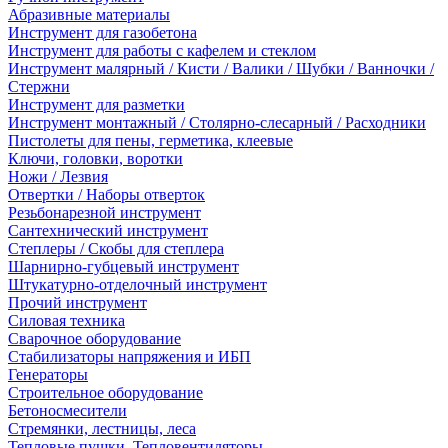
Абразивные материалы
Инструмент для газобетона
Инструмент для работы с кафелем и стеклом
Инструмент малярный / Кисти / Валики / Шубки / Ванночки /
Стержни
Инструмент для разметки
Инструмент монтажный / Столярно-слесарный / Расходники
Пистолеты для пены, герметика, клеевые
Ключи, головки, воротки
Ножи / Лезвия
Отвертки / Наборы отверток
Резьбонарезной инструмент
Сантехнический инструмент
Степлеры / Скобы для степлера
Шарнирно-губцевый инструмент
Штукатурно-отделочный инструмент
Прочий инструмент
Силовая техника
Сварочное оборудование
Стабилизаторы напряжения и ИБП
Генераторы
Строительное оборудование
Бетоносмесители
Стремянки, лестницы, леса
Тепловые пушки, Тепловентиляторы