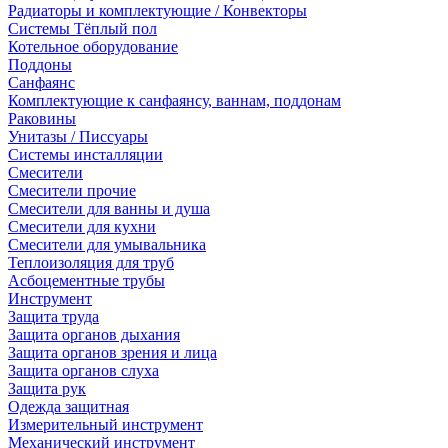
Радиаторы и комплектующие / Конвекторы
Системы Тёплый пол
Котельное оборудование
Поддоны
Санфаянс
Комплектующие к санфаянсу, ваннам, поддонам
Раковины
Унитазы / Писсуары
Системы инсталляции
Смесители
Смесители прочие
Смесители для ванны и душа
Смесители для кухни
Смесители для умывальника
Теплоизоляция для труб
Асбоцементные трубы
Инструмент
Защита труда
Защита органов дыхания
Защита органов зрения и лица
Защита органов слуха
Защита рук
Одежда защитная
Измерительный инструмент
Механический инструмент