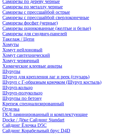
Саморезы по дереву черные
Саморезы по металлу черные
Саморезы с прессшайбой острые
Саморезы с прессшайбой сверлоконечные
Саморезы фосфат (черные)
Саморезы оцинкованные (желтые и белые)
Саморезы для сэндвич-панелей
Такелаж / Цепи
Хомуты
Хомут нейлоновый
Хомут сантехнический
Хомут червячный
Химические клеевые анкеры
Шурупы
Шуруп для крепления лаг и реек (глухарь)
Шуруп с Г-образным крючком (Шуруп костыль)
Шуруп-кольцо
Шуруп-полукольцо
Шурупы по бетону
Крепеж специализированный
Отделка
ГКЛ ламинированный и комплектующие
Docke / Дёке Сайдинг Standart
Сайдинг Ёлочка D5C
Сайдинг Корабельный брус D4D