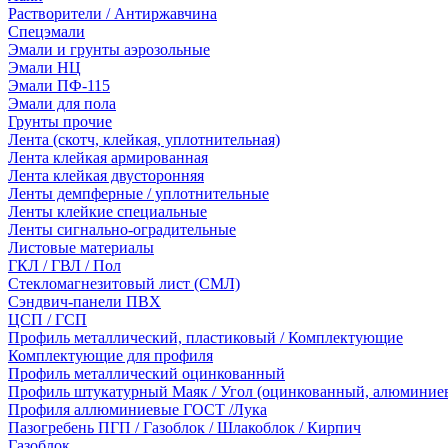
Растворители / Антиржавчина
Спецэмали
Эмали и грунты аэрозольные
Эмали НЦ
Эмали ПФ-115
Эмали для пола
Грунты прочие
Лента (скотч, клейкая, уплотнительная)
Лента клейкая армированная
Лента клейкая двусторонняя
Ленты демпферные / уплотнительные
Ленты клейкие специальные
Ленты сигнально-оградительные
Листовые материалы
ГКЛ / ГВЛ / Пол
Стекломагнезитовый лист (СМЛ)
Сэндвич-панели ПВХ
ЦСП / ГСП
Профиль металлический, пластиковый / Комплектующие
Комплектующие для профиля
Профиль металлический оцинкованный
Профиль штукатурный Маяк / Угол (оцинкованный, алюминие
Профиля аллюминиевые ГОСТ /Лука
Пазогребень ПГП / Газоблок / Шлакоблок / Кирпич
Газоблок