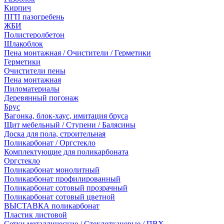
Кирпич
ПГП пазогребень
ЖБИ
Полистеролбетон
Шлакоблок
Пена монтажная / Очистители / Герметики
Герметики
Очистители пены
Пена монтажная
Пиломатериалы
Деревянный погонаж
Брус
Вагонка, блок-хаус, имитация бруса
Щит мебельный / Ступени / Балясины
Доска для пола, строительная
Поликарбонат / Оргстекло
Комплектующие для поликарбоната
Оргстекло
Поликарбонат монолитный
Поликарбонат профилированный
Поликарбонат сотовый прозрачный
Поликарбонат сотовый цветной
ВЫСТАВКА поликарбонат
Пластик листовой
Сетки металлические / Стеклотканевые / ПВХ