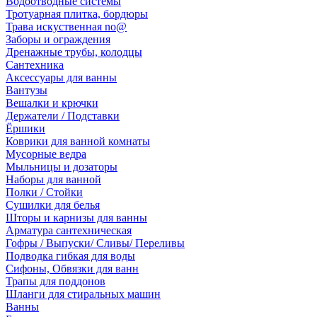
Водоотводные системы
Тротуарная плитка, бордюры
Трава искуственная no@
Заборы и ограждения
Дренажные трубы, колодцы
Сантехника
Аксессуары для ванны
Вантузы
Вешалки и крючки
Держатели / Подставки
Ёршики
Коврики для ванной комнаты
Мусорные ведра
Мыльницы и дозаторы
Наборы для ванной
Полки / Стойки
Сушилки для белья
Шторы и карнизы для ванны
Арматура сантехническая
Гофры / Выпуски/ Сливы/ Переливы
Подводка гибкая для воды
Сифоны, Обвязки для ванн
Трапы для поддонов
Шланги для стиральных машин
Ванны