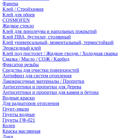
Фанера
Клей / Стройхимия
Клей для обоев
COSMOFEN
Жидкое стекло
Клей для линолеума и напольных покрытий
Клей ПВА, бустилат, столярный
Клей универсальный, моментальный, термостойкий
Эпоксидный клей
Клей под пистолет / Жидкие гвозди / Холодная сварка
Смазка / Масло / СОЖ / Карбид
Фиксатор резьбы
Средства для очистки поверхностей
Антифриз для систем отопления
Лакокрасочные материалы / Пропитки
Антисептики и пропитки для Дерева
Антисептики и пропитки для камня и бетона
Водные краски
Для радиаторов отопления
Грунт-эмали
Грунты водные
Грунты ГФ-021
Колер
Краска маслянная
Лаки