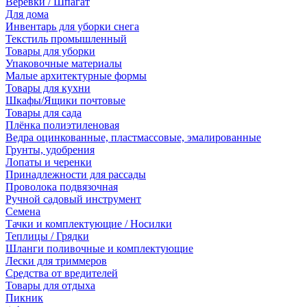
Веревки / Шпагат
Для дома
Инвентарь для уборки снега
Текстиль промышленный
Товары для уборки
Упаковочные материалы
Малые архитектурные формы
Товары для кухни
Шкафы/Ящики почтовые
Товары для сада
Плёнка полиэтиленовая
Ведра оцинкованные, пластмассовые, эмалированные
Грунты, удобрения
Лопаты и черенки
Принадлежности для рассады
Проволока подвязочная
Ручной садовый инструмент
Семена
Тачки и комплектующие / Носилки
Теплицы / Грядки
Шланги поливочные и комплектующие
Лески для триммеров
Средства от вредителей
Товары для отдыха
Пикник