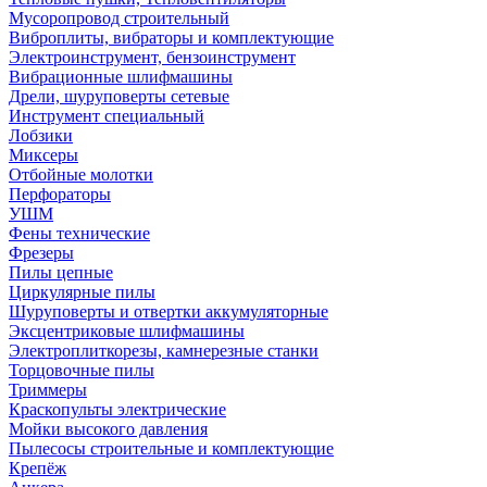
Мусоропровод строительный
Виброплиты, вибраторы и комплектующие
Электроинструмент, бензоинструмент
Вибрационные шлифмашины
Дрели, шуруповерты сетевые
Инструмент специальный
Лобзики
Миксеры
Отбойные молотки
Перфораторы
УШМ
Фены технические
Фрезеры
Пилы цепные
Циркулярные пилы
Шуруповерты и отвертки аккумуляторные
Эксцентриковые шлифмашины
Электроплиткорезы, камнерезные станки
Торцовочные пилы
Триммеры
Краскопульты электрические
Мойки высокого давления
Пылесосы строительные и комплектующие
Крепёж