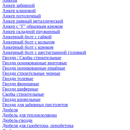
Анкера
Анкер забивной
Анкер клиновой
Анкер потолочный
Анкер рамный металлический
Анкер с ''Г'' образным крюком
Анкер складной пружинный
Анкерный болт с гайкой
Анкерный болт с кольцом
Анкерный болт с крюком
Анкерный болт с шестигранной головкой
Гвозди / Скобы строительные
Гвозди оцинкованные винтовые
Гвозди оцинкованные ершёные
Гвозди строительные черные
Гвозди толевые
Гвозди финишные
Гвозди шиферные
Скобы строительные
Гвозди кровельные
Гвозди для забивных пистолетов
Дюбеля
Дюбель для теплоизоляции
Дюбель-гвозди
Дюбеля для газобетона, пенобетона