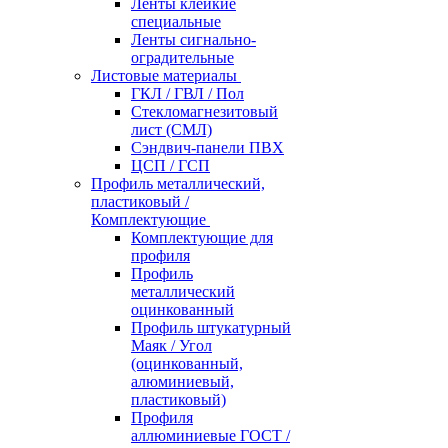
Ленты клейкие
специальные
Ленты сигнально-
оградительные
Листовые материалы
ГКЛ / ГВЛ / Пол
Стекломагнезитовый
лист (СМЛ)
Сэндвич-панели ПВХ
ЦСП / ГСП
Профиль металлический,
пластиковый /
Комплектующие
Комплектующие для
профиля
Профиль
металлический
оцинкованный
Профиль штукатурный
Маяк / Угол
(оцинкованный,
алюминиевый,
пластиковый)
Профиля
аллюминиевые ГОСТ /