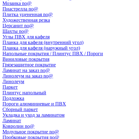
Мозаика no@
Пиастрелла no@
Плитка уцененная no@
Художественная резка
Церсанит no@
Шахты no@
Углы ПВХ для кафеля
Планка для кафеля (внутренний угол)
Планка для кафеля (наружный угол)
Напольные покрытия / Плинтус ПВХ / Пороги
Виниловые покрытия
Грязезащитное покрытие
Ламинат на заказ no@
Линолеум на заказ no@
Линолеум
Паркет
Плинтус напольный
Подложка
Пороги алюминиевые и ПВХ
Сборный паркет
Укладка и уход за ламинатом
Ламинат
Ковролин no@
Модульное покрытие no@
Пробковые покрытия no@