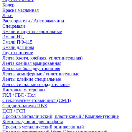
Колер
Краска маслянная
Лаки
Растворители / Антиржавчина
Спецэмали
Эмали и грунты аэрозольные
Эмали НЦ
Эмали ПФ-115
Эмали для пола
Грунты прочие
Лента (скотч, клейкая, уплотнительная)
Лента клейкая армированная
Лента клейкая двусторонняя
Ленты демпферные / уплотнительные
Ленты клейкие специальные
Ленты сигнально-оградительные
Листовые материалы
ГКЛ / ГВЛ / Пол
Стекломагнезитовый лист (СМЛ)
Сэндвич-панели ПВХ
ЦСП / ГСП
Профиль металлический, пластиковый / Комплектующие
Комплектующие для профиля
Профиль металлический оцинкованный