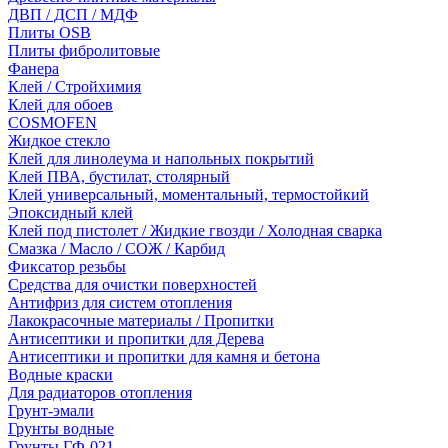
ДВП / ДСП / МДФ
Плиты OSB
Плиты фибролитовые
Фанера
Клей / Стройхимия
Клей для обоев
COSMOFEN
Жидкое стекло
Клей для линолеума и напольных покрытий
Клей ПВА, бустилат, столярный
Клей универсальный, моментальный, термостойкий
Эпоксидный клей
Клей под пистолет / Жидкие гвозди / Холодная сварка
Смазка / Масло / СОЖ / Карбид
Фиксатор резьбы
Средства для очистки поверхностей
Антифриз для систем отопления
Лакокрасочные материалы / Пропитки
Антисептики и пропитки для Дерева
Антисептики и пропитки для камня и бетона
Водные краски
Для радиаторов отопления
Грунт-эмали
Грунты водные
Грунты ГФ-021