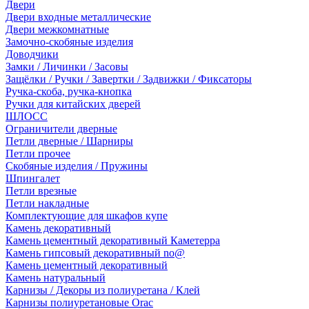
Двери
Двери входные металлические
Двери межкомнатные
Замочно-скобяные изделия
Доводчики
Замки / Личинки / Засовы
Защёлки / Ручки / Завертки / Задвижки / Фиксаторы
Ручка-скоба, ручка-кнопка
Ручки для китайских дверей
ШЛОСС
Ограничители дверные
Петли дверные / Шарниры
Петли прочее
Скобяные изделия / Пружины
Шпингалет
Петли врезные
Петли накладные
Комплектующие для шкафов купе
Камень декоративный
Камень цементный декоративный Каметерра
Камень гипсовый декоративный no@
Камень цементный декоративный
Камень натуральный
Карнизы / Декоры из полиуретана / Клей
Карнизы полиуретановые Orac