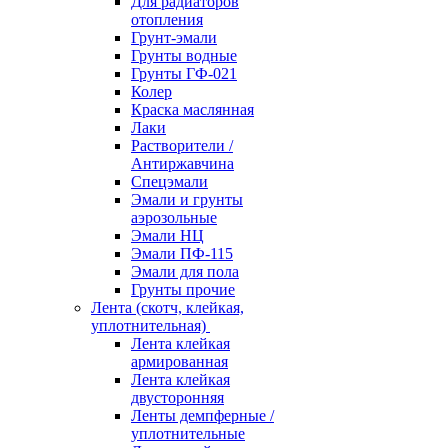
Для радиаторов
отопления
Грунт-эмали
Грунты водные
Грунты ГФ-021
Колер
Краска маслянная
Лаки
Растворители /
Антиржавчина
Спецэмали
Эмали и грунты
аэрозольные
Эмали НЦ
Эмали ПФ-115
Эмали для пола
Грунты прочие
Лента (скотч, клейкая,
уплотнительная)
Лента клейкая
армированная
Лента клейкая
двусторонняя
Ленты демпферные /
уплотнительные