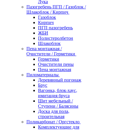
Лука
Пазогребень ПГП / Газоблок /
Шлакоблок / Кирпич
Газоблок
Кирпич
ПГП пазогребень
ЖБИ
Полистеролбетон
Шлакоблок
Пена монтажная /
Очистители / Герметики
Герметики
Очистители пены
Пена монтажная
Пиломатериалы
Деревянный погонаж
Брус
Вагонка, блок-хаус,
имитация бруса
Щит мебельный /
Ступени / Балясины
Доска для пола,
строительная
Поликарбонат / Оргстекло
Комплектующие для