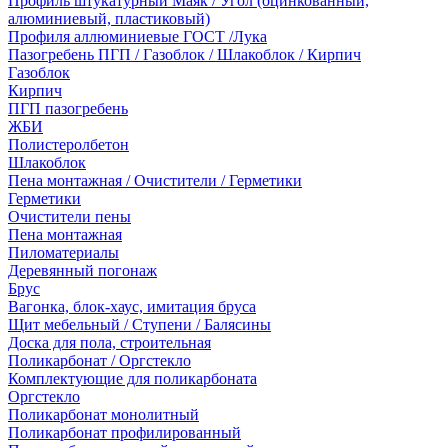
Профиль штукатурный Маяк / Угол (оцинкованный,
алюминиевый, пластиковый)
Профиля аллюминиевые ГОСТ /Лука
Пазогребень ПГП / Газоблок / Шлакоблок / Кирпич
Газоблок
Кирпич
ПГП пазогребень
ЖБИ
Полистеролбетон
Шлакоблок
Пена монтажная / Очистители / Герметики
Герметики
Очистители пены
Пена монтажная
Пиломатериалы
Деревянный погонаж
Брус
Вагонка, блок-хаус, имитация бруса
Щит мебельный / Ступени / Балясины
Доска для пола, строительная
Поликарбонат / Оргстекло
Комплектующие для поликарбоната
Оргстекло
Поликарбонат монолитный
Поликарбонат профилированный