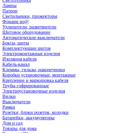
Светотехника
Лампы
Патрон
Светильники, прожекторы
Фонари no@
Удлинители, разветвители
Щитовое оборудование
Автоматические выключатели
Боксы, щиты
Комплектующие щитов
Электромонтажные изделия
Изоляция кабеля
Кабель-канал
Клеммы, гильзы, наконечники
Коробки установочные, монтажные
Крепление и маркировка кабеля
Трубы гофрированные
Электроустановочные изделия
Вилки
Выключатели
Рамки
Розетки, блоки розеток, колодки
Батарейки, аккумуляторы
Дом и сад
Товары для дома