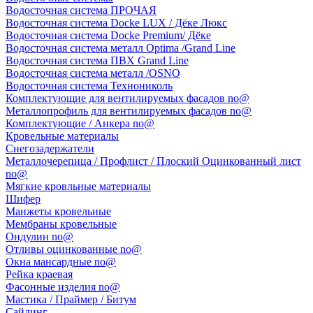
Водосточная система ПРОЧАЯ
Водосточная система Docke LUX / Дёке Люкс
Водосточная система Docke Premium/ Дёке
Водосточная система металл Optima /Grand Line
Водосточная система ПВХ Grand Line
Водосточная система металл /OSNO
Водосточная система Технониколь
Комплектующие для вентилируемых фасадов no@
Металлопрофиль для вентилируемых фасадов no@
Комплектующие / Анкера no@
Кровельные материалы
Снегозадержатели
Металлочерепица / Профлист / Плоский Оцинкованный лист
no@
Мягкие кровльные материалы
Шифер
Манжеты кровельные
Мембраны кровельные
Ондулин no@
Отливы оцинкованные no@
Окна мансардные no@
Рейка краевая
Фасонные изделия no@
Мастика / Праймер / Битум
Сайдинг