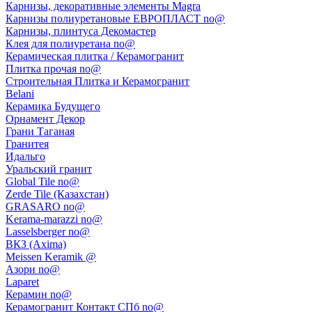
Карнизы, декоративные элементы Magra
Карнизы полиуретановые ЕВРОПЛАСТ no@
Карнизы, плинтуса Декомастер
Клея для полиуретана no@
Керамическая плитка / Керамогранит
Плитка прочая no@
Строительная Плитка и Керамогранит
Belani
Керамика Будущего
Орнамент Декор
Грани Таганая
Гранитея
Идальго
Уральский гранит
Global Tile no@
Zerde Tile (Казахстан)
GRASARO no@
Kerama-marazzi no@
Lasselsberger no@
ВКЗ (Axima)
Meissen Keramik @
Азори no@
Laparet
Керамин no@
Керамогранит Контакт СПб no@