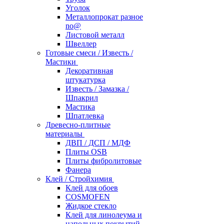
Уголок
Металлопрокат разное
no@
Листовой металл
Швеллер
Готовые смеси / Известь /
Мастики
Декоративная
штукатурка
Известь / Замазка /
Шпакрил
Мастика
Шпатлевка
Древесно-плитные
материалы
ДВП / ДСП / МДФ
Плиты OSB
Плиты фибролитовые
Фанера
Клей / Стройхимия
Клей для обоев
COSMOFEN
Жидкое стекло
Клей для линолеума и
напольных покрытий