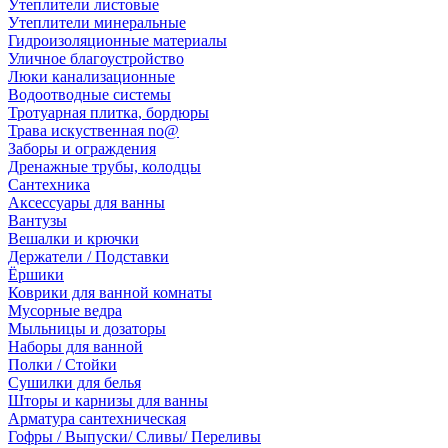
Утеплители листовые
Утеплители минеральные
Гидроизоляционные материалы
Уличное благоустройство
Люки канализационные
Водоотводные системы
Тротуарная плитка, бордюры
Трава искуственная no@
Заборы и ограждения
Дренажные трубы, колодцы
Сантехника
Аксессуары для ванны
Вантузы
Вешалки и крючки
Держатели / Подставки
Ёршики
Коврики для ванной комнаты
Мусорные ведра
Мыльницы и дозаторы
Наборы для ванной
Полки / Стойки
Сушилки для белья
Шторы и карнизы для ванны
Арматура сантехническая
Гофры / Выпуски/ Сливы/ Переливы