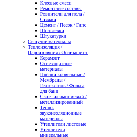
Клеевые смеси
Ремонтные составы
Ровнители для пола /
Стяжки
Цемент / Песок / Гипс
Шпатлевки
Штукатурки
Сыпучие материалы
Теплоизоляция /
Пароизоляция / Огнезащита
Керамзит
Огнезащитные
материалы
Плёнки кровельные /
Мембраны /
Геотекстиль / Фольга
для бани
Скотч алюминиевый /
металлизированный
Тепло-
звукоизоляционные
материалы
Утеплители листовые
Утеплители
минеральные