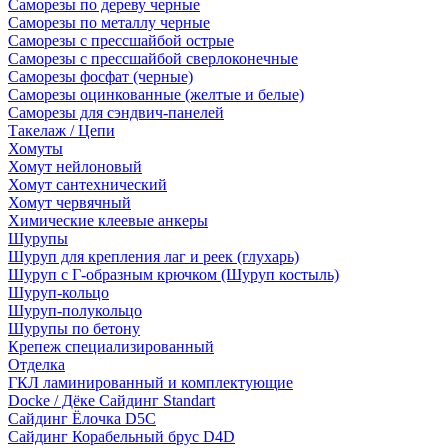
Саморезы по дереву черные
Саморезы по металлу черные
Саморезы с прессшайбой острые
Саморезы с прессшайбой сверлоконечные
Саморезы фосфат (черные)
Саморезы оцинкованные (желтые и белые)
Саморезы для сэндвич-панелей
Такелаж / Цепи
Хомуты
Хомут нейлоновый
Хомут сантехнический
Хомут червячный
Химические клеевые анкеры
Шурупы
Шуруп для крепления лаг и реек (глухарь)
Шуруп с Г-образным крючком (Шуруп костыль)
Шуруп-кольцо
Шуруп-полукольцо
Шурупы по бетону
Крепеж специализированный
Отделка
ГКЛ ламинированный и комплектующие
Docke / Дёке Сайдинг Standart
Сайдинг Ёлочка D5C
Сайдинг Корабельный брус D4D