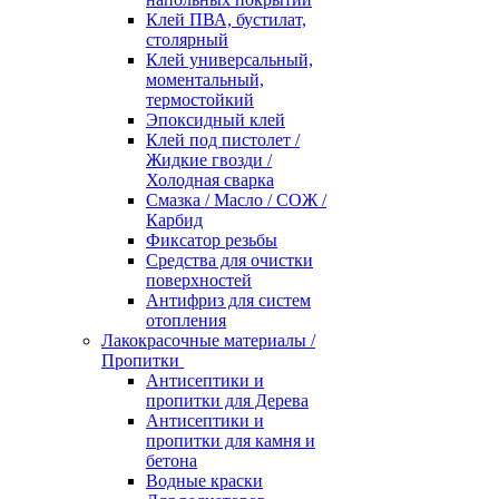
Клей ПВА, бустилат,
столярный
Клей универсальный,
моментальный,
термостойкий
Эпоксидный клей
Клей под пистолет /
Жидкие гвозди /
Холодная сварка
Смазка / Масло / СОЖ /
Карбид
Фиксатор резьбы
Средства для очистки
поверхностей
Антифриз для систем
отопления
Лакокрасочные материалы /
Пропитки
Антисептики и
пропитки для Дерева
Антисептики и
пропитки для камня и
бетона
Водные краски