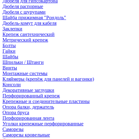
Дюбеля для гипсокартона
Дюбеля распорные
Дюбеля с шурупами
Шайба прижимная "Рондоль"
Дюбель-хомут для кабеля
Заклепки
Крепеж сантехнический
Метрический крепеж
Болты
Гайки
Шайбы
Шпильки / Штанги
Винты
Монтажные системы
Кляймеры (крепёж для панелей и вагонки)
Консоли
Декоративные заглушки
Перфорированный крепеж
Крепежные и соединительные пластины
Опора балки, держатель
Опора бруса
Перфорированная лента
Уголки крепежные перфорированные
Саморезы
Саморезы кровельные