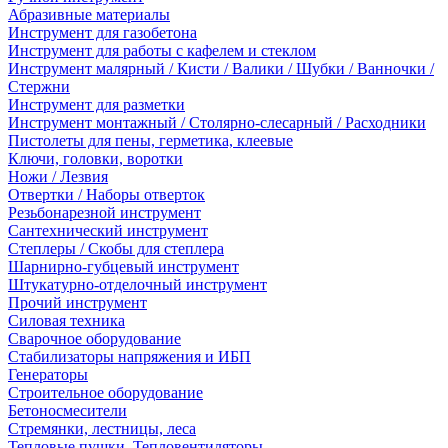
Абразивные материалы
Инструмент для газобетона
Инструмент для работы с кафелем и стеклом
Инструмент малярный / Кисти / Валики / Шубки / Ванночки /
Стержни
Инструмент для разметки
Инструмент монтажный / Столярно-слесарный / Расходники
Пистолеты для пены, герметика, клеевые
Ключи, головки, воротки
Ножи / Лезвия
Отвертки / Наборы отверток
Резьбонарезной инструмент
Сантехнический инструмент
Степлеры / Скобы для степлера
Шарнирно-губцевый инструмент
Штукатурно-отделочный инструмент
Прочий инструмент
Силовая техника
Сварочное оборудование
Стабилизаторы напряжения и ИБП
Генераторы
Строительное оборудование
Бетоносмесители
Стремянки, лестницы, леса
Тепловые пушки, Тепловентиляторы