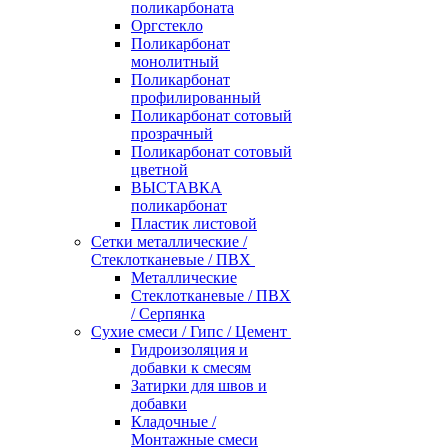
поликарбоната
Оргстекло
Поликарбонат
монолитный
Поликарбонат
профилированный
Поликарбонат сотовый
прозрачный
Поликарбонат сотовый
цветной
ВЫСТАВКА
поликарбонат
Пластик листовой
Сетки металлические /
Стеклотканевые / ПВХ
Металлические
Стеклотканевые / ПВХ
/ Серпянка
Сухие смеси / Гипс / Цемент
Гидроизоляция и
добавки к смесям
Затирки для швов и
добавки
Кладочные /
Монтажные смеси