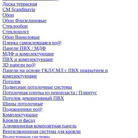
Доска террасная
CM Scandinavia
Обои
Обои Флизелиновые
Стеклообои
Стеклохолст
Обои Виниловые
Пленка самоклеящаяся no@
Панели ПВХ / МДФ
МДФ и комплектующие
ПВХ и комплектующие
3D панели no@
Панели на основе ГКЛ/СМЛ с ПВХ покрытием и
комплектующие
Потолок
Подвесные потолочные системы
Потолочная плитка из пенопласта / Плинтус
Потолок декоративный ПВХ
Шины потолочные
Подоконники no@
Комплектующие
Кровля и фасад
Алюминиевая композитная панель
Вентиляционная система для кровли
Водосточные системы