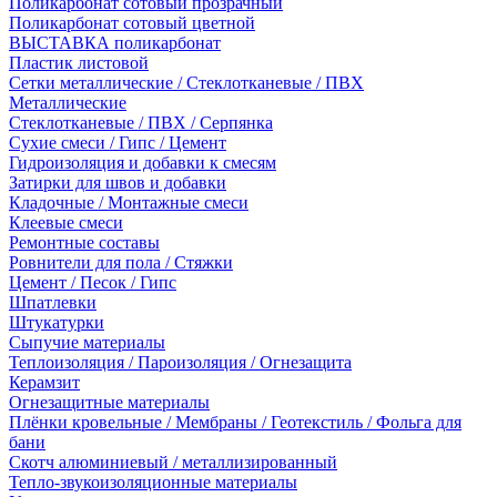
Поликарбонат сотовый прозрачный
Поликарбонат сотовый цветной
ВЫСТАВКА поликарбонат
Пластик листовой
Сетки металлические / Стеклотканевые / ПВХ
Металлические
Стеклотканевые / ПВХ / Серпянка
Сухие смеси / Гипс / Цемент
Гидроизоляция и добавки к смесям
Затирки для швов и добавки
Кладочные / Монтажные смеси
Клеевые смеси
Ремонтные составы
Ровнители для пола / Стяжки
Цемент / Песок / Гипс
Шпатлевки
Штукатурки
Сыпучие материалы
Теплоизоляция / Пароизоляция / Огнезащита
Керамзит
Огнезащитные материалы
Плёнки кровельные / Мембраны / Геотекстиль / Фольга для
бани
Скотч алюминиевый / металлизированный
Тепло-звукоизоляционные материалы