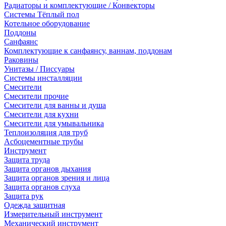
Радиаторы и комплектующие / Конвекторы
Системы Тёплый пол
Котельное оборудование
Поддоны
Санфаянс
Комплектующие к санфаянсу, ваннам, поддонам
Раковины
Унитазы / Писсуары
Системы инсталляции
Смесители
Смесители прочие
Смесители для ванны и душа
Смесители для кухни
Смесители для умывальника
Теплоизоляция для труб
Асбоцементные трубы
Инструмент
Защита труда
Защита органов дыхания
Защита органов зрения и лица
Защита органов слуха
Защита рук
Одежда защитная
Измерительный инструмент
Механический инструмент