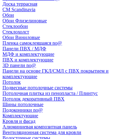
Доска террасная
CM Scandinavia
Обои
Обои Флизелиновые
Стеклообои
Стеклохолст
Обои Виниловые
Пленка самоклеящаяся no@
Панели ПВХ / МДФ
МДФ и комплектующие
ПВХ и комплектующие
3D панели no@
Панели на основе ГКЛ/СМЛ с ПВХ покрытием и
комплектующие
Потолок
Подвесные потолочные системы
Потолочная плитка из пенопласта / Плинтус
Потолок декоративный ПВХ
Шины потолочные
Подоконники no@
Комплектующие
Кровля и фасад
Алюминиевая композитная панель
Вентиляционная система для кровли
Водосточные системы