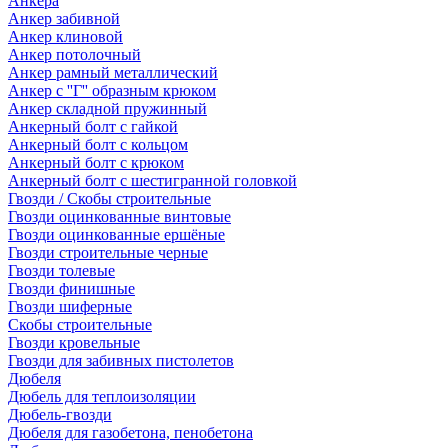
Анкера
Анкер забивной
Анкер клиновой
Анкер потолочный
Анкер рамный металлический
Анкер с ''Г'' образным крюком
Анкер складной пружинный
Анкерный болт с гайкой
Анкерный болт с кольцом
Анкерный болт с крюком
Анкерный болт с шестигранной головкой
Гвозди / Скобы строительные
Гвозди оцинкованные винтовые
Гвозди оцинкованные ершёные
Гвозди строительные черные
Гвозди толевые
Гвозди финишные
Гвозди шиферные
Скобы строительные
Гвозди кровельные
Гвозди для забивных пистолетов
Дюбеля
Дюбель для теплоизоляции
Дюбель-гвозди
Дюбеля для газобетона, пенобетона