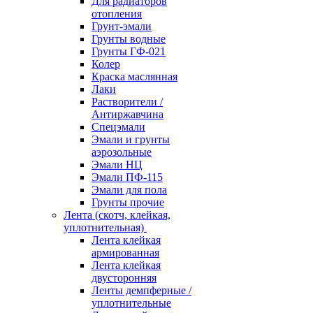
Для радиаторов
отопления
Грунт-эмали
Грунты водные
Грунты ГФ-021
Колер
Краска маслянная
Лаки
Растворители /
Антиржавчина
Спецэмали
Эмали и грунты
аэрозольные
Эмали НЦ
Эмали ПФ-115
Эмали для пола
Грунты прочие
Лента (скотч, клейкая,
уплотнительная)
Лента клейкая
армированная
Лента клейкая
двусторонняя
Ленты демпферные /
уплотнительные