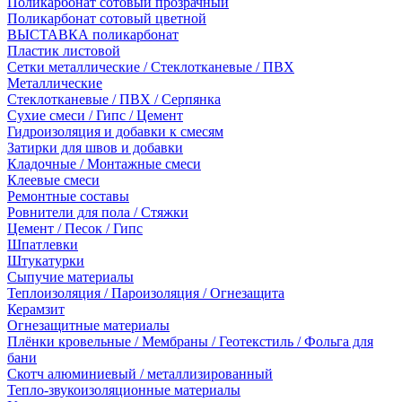
Поликарбонат сотовый прозрачный
Поликарбонат сотовый цветной
ВЫСТАВКА поликарбонат
Пластик листовой
Сетки металлические / Стеклотканевые / ПВХ
Металлические
Стеклотканевые / ПВХ / Серпянка
Сухие смеси / Гипс / Цемент
Гидроизоляция и добавки к смесям
Затирки для швов и добавки
Кладочные / Монтажные смеси
Клеевые смеси
Ремонтные составы
Ровнители для пола / Стяжки
Цемент / Песок / Гипс
Шпатлевки
Штукатурки
Сыпучие материалы
Теплоизоляция / Пароизоляция / Огнезащита
Керамзит
Огнезащитные материалы
Плёнки кровельные / Мембраны / Геотекстиль / Фольга для
бани
Скотч алюминиевый / металлизированный
Тепло-звукоизоляционные материалы