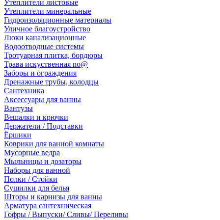
Утеплители листовые
Утеплители минеральные
Гидроизоляционные материалы
Уличное благоустройство
Люки канализационные
Водоотводные системы
Тротуарная плитка, бордюры
Трава искуственная no@
Заборы и ограждения
Дренажные трубы, колодцы
Сантехника
Аксессуары для ванны
Вантузы
Вешалки и крючки
Держатели / Подставки
Ёршики
Коврики для ванной комнаты
Мусорные ведра
Мыльницы и дозаторы
Наборы для ванной
Полки / Стойки
Сушилки для белья
Шторы и карнизы для ванны
Арматура сантехническая
Гофры / Выпуски/ Сливы/ Переливы