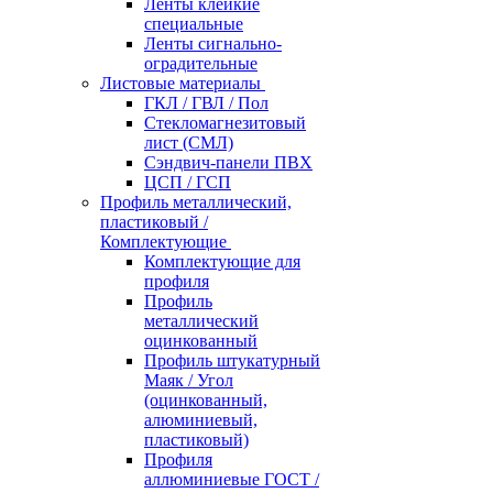
Ленты клейкие
специальные
Ленты сигнально-
оградительные
Листовые материалы
ГКЛ / ГВЛ / Пол
Стекломагнезитовый
лист (СМЛ)
Сэндвич-панели ПВХ
ЦСП / ГСП
Профиль металлический,
пластиковый /
Комплектующие
Комплектующие для
профиля
Профиль
металлический
оцинкованный
Профиль штукатурный
Маяк / Угол
(оцинкованный,
алюминиевый,
пластиковый)
Профиля
аллюминиевые ГОСТ /