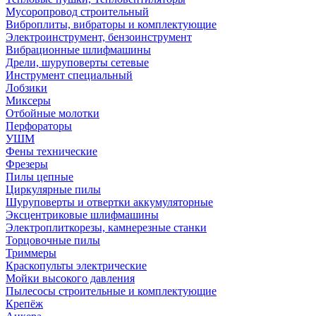
Мусоропровод строительный
Виброплиты, вибраторы и комплектующие
Электроинструмент, бензоинструмент
Вибрационные шлифмашины
Дрели, шуруповерты сетевые
Инструмент специальный
Лобзики
Миксеры
Отбойные молотки
Перфораторы
УШМ
Фены технические
Фрезеры
Пилы цепные
Циркулярные пилы
Шуруповерты и отвертки аккумуляторные
Эксцентриковые шлифмашины
Электроплиткорезы, камнерезные станки
Торцовочные пилы
Триммеры
Краскопульты электрические
Мойки высокого давления
Пылесосы строительные и комплектующие
Крепёж