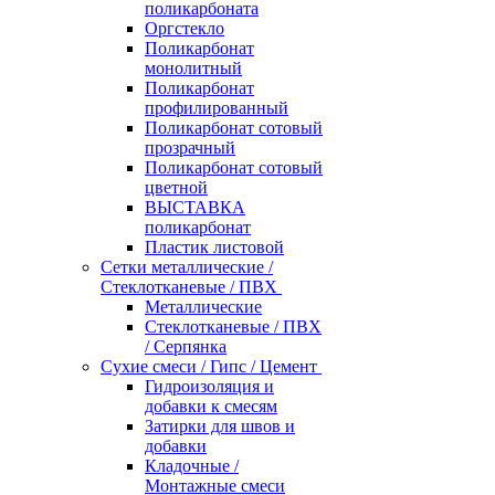
поликарбоната
Оргстекло
Поликарбонат
монолитный
Поликарбонат
профилированный
Поликарбонат сотовый
прозрачный
Поликарбонат сотовый
цветной
ВЫСТАВКА
поликарбонат
Пластик листовой
Сетки металлические /
Стеклотканевые / ПВХ
Металлические
Стеклотканевые / ПВХ
/ Серпянка
Сухие смеси / Гипс / Цемент
Гидроизоляция и
добавки к смесям
Затирки для швов и
добавки
Кладочные /
Монтажные смеси