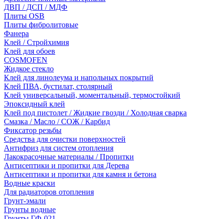
ДВП / ДСП / МДФ
Плиты OSB
Плиты фибролитовые
Фанера
Клей / Стройхимия
Клей для обоев
COSMOFEN
Жидкое стекло
Клей для линолеума и напольных покрытий
Клей ПВА, бустилат, столярный
Клей универсальный, моментальный, термостойкий
Эпоксидный клей
Клей под пистолет / Жидкие гвозди / Холодная сварка
Смазка / Масло / СОЖ / Карбид
Фиксатор резьбы
Средства для очистки поверхностей
Антифриз для систем отопления
Лакокрасочные материалы / Пропитки
Антисептики и пропитки для Дерева
Антисептики и пропитки для камня и бетона
Водные краски
Для радиаторов отопления
Грунт-эмали
Грунты водные
Грунты ГФ-021