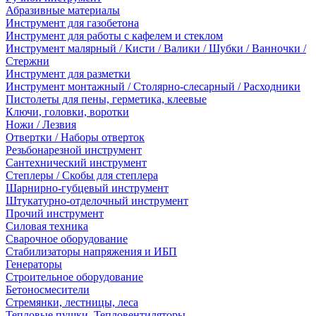
Абразивные материалы
Инструмент для газобетона
Инструмент для работы с кафелем и стеклом
Инструмент малярный / Кисти / Валики / Шубки / Ванночки /
Стержни
Инструмент для разметки
Инструмент монтажный / Столярно-слесарный / Расходники
Пистолеты для пены, герметика, клеевые
Ключи, головки, воротки
Ножи / Лезвия
Отвертки / Наборы отверток
Резьбонарезной инструмент
Сантехнический инструмент
Степлеры / Скобы для степлера
Шарнирно-губцевый инструмент
Штукатурно-отделочный инструмент
Прочий инструмент
Силовая техника
Сварочное оборудование
Стабилизаторы напряжения и ИБП
Генераторы
Строительное оборудование
Бетоносмесители
Стремянки, лестницы, леса
Тепловые пушки, Тепловентиляторы