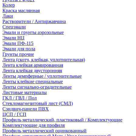
Колер
Краска маслянная
Лаки
Растворители / Антиржавчина
Спецэмали
Эмали и грунты аэрозольные
Эмали НЦ
Эмали ПФ-115
Эмали для пола
Грунты прочие
Лента (скотч, клейкая, уплотнительная)
Лента клейкая армированная
Лента клейкая двусторонняя
Ленты демпферные / уплотнительные
Ленты клейкие специальные
Ленты сигнально-оградительные
Листовые материалы
ГКЛ / ГВЛ / Пол
Стекломагнезитовый лист (СМЛ)
Сэндвич-панели ПВХ
ЦСП / ГСП
Профиль металлический, пластиковый / Комплектующие
Комплектующие для профиля
Профиль металлический оцинкованный