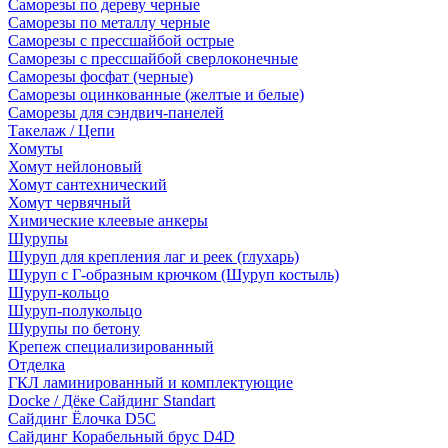
Саморезы по дереву черные
Саморезы по металлу черные
Саморезы с прессшайбой острые
Саморезы с прессшайбой сверлоконечные
Саморезы фосфат (черные)
Саморезы оцинкованные (желтые и белые)
Саморезы для сэндвич-панелей
Такелаж / Цепи
Хомуты
Хомут нейлоновый
Хомут сантехнический
Хомут червячный
Химические клеевые анкеры
Шурупы
Шуруп для крепления лаг и реек (глухарь)
Шуруп с Г-образным крючком (Шуруп костыль)
Шуруп-кольцо
Шуруп-полукольцо
Шурупы по бетону
Крепеж специализированный
Отделка
ГКЛ ламинированный и комплектующие
Docke / Дёке Сайдинг Standart
Сайдинг Ёлочка D5C
Сайдинг Корабельный брус D4D