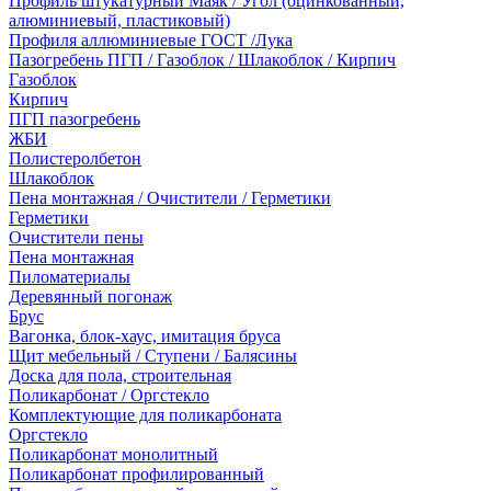
Профиль штукатурный Маяк / Угол (оцинкованный,
алюминиевый, пластиковый)
Профиля аллюминиевые ГОСТ /Лука
Пазогребень ПГП / Газоблок / Шлакоблок / Кирпич
Газоблок
Кирпич
ПГП пазогребень
ЖБИ
Полистеролбетон
Шлакоблок
Пена монтажная / Очистители / Герметики
Герметики
Очистители пены
Пена монтажная
Пиломатериалы
Деревянный погонаж
Брус
Вагонка, блок-хаус, имитация бруса
Щит мебельный / Ступени / Балясины
Доска для пола, строительная
Поликарбонат / Оргстекло
Комплектующие для поликарбоната
Оргстекло
Поликарбонат монолитный
Поликарбонат профилированный