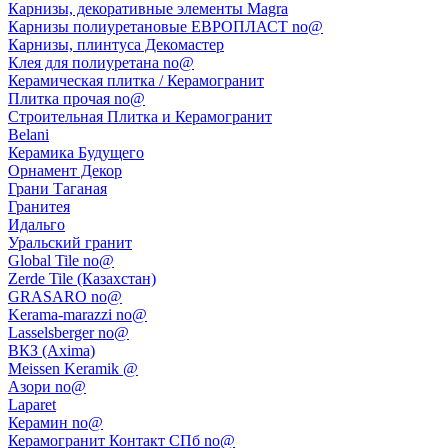
Карнизы, декоративные элементы Magra
Карнизы полиуретановые ЕВРОПЛАСТ no@
Карнизы, плинтуса Декомастер
Клея для полиуретана no@
Керамическая плитка / Керамогранит
Плитка прочая no@
Строительная Плитка и Керамогранит
Belani
Керамика Будущего
Орнамент Декор
Грани Таганая
Гранитея
Идальго
Уральский гранит
Global Tile no@
Zerde Tile (Казахстан)
GRASARO no@
Kerama-marazzi no@
Lasselsberger no@
ВКЗ (Axima)
Meissen Keramik @
Азори no@
Laparet
Керамин no@
Керамогранит Контакт СПб no@