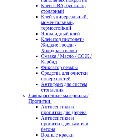
Клей ПВА, бустилат,
столярный
Клей универсальный,
моментальный,
термостойкий
Эпоксидный клей
Клей под пистолет /
Жидкие гвозди /
Холодная сварка
Смазка / Масло / СОЖ /
Карбид
Фиксатор резьбы
Средства для очистки
поверхностей
Антифриз для систем
отопления
Лакокрасочные материалы /
Пропитки
Антисептики и
пропитки для Дерева
Антисептики и
пропитки для камня и
бетона
Водные краски