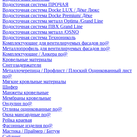
Водосточная система ПРОЧАЯ
Водосточная система Docke LUX / Дёке Люкс
Водосточная система Docke Premium/ Дёке
Водосточная система металл Optima /Grand Line
Водосточная система ПВХ Grand Line
Водосточная система металл /OSNO
Водосточная система Технониколь
Комплектующие для вентилируемых фасадов no@
Металлопрофиль для вентилируемых фасадов no@
Комплектующие / Анкера no@
Кровельные материалы
Снегозадержатели
Металлочерепица / Профлист / Плоский Оцинкованный лист
no@
Мягкие кровльные материалы
Шифер
Манжеты кровельные
Мембраны кровельные
Ондулин no@
Отливы оцинкованные no@
Окна мансардные no@
Рейка краевая
Фасонные изделия no@
Мастика / Праймер / Битум
Сайдинг