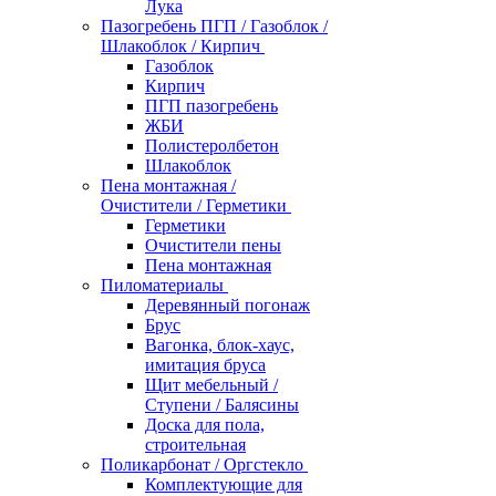
Лука
Пазогребень ПГП / Газоблок /
Шлакоблок / Кирпич
Газоблок
Кирпич
ПГП пазогребень
ЖБИ
Полистеролбетон
Шлакоблок
Пена монтажная /
Очистители / Герметики
Герметики
Очистители пены
Пена монтажная
Пиломатериалы
Деревянный погонаж
Брус
Вагонка, блок-хаус,
имитация бруса
Щит мебельный /
Ступени / Балясины
Доска для пола,
строительная
Поликарбонат / Оргстекло
Комплектующие для