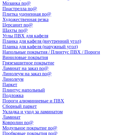
Мозаика no@
Пиастрелла no@
Плитка уцененная no@
Художественная резка
Церсанит no@
Шахты no@
Углы ПВХ для кафеля
Планка для кафеля (внутренний угол)
Планка для кафеля (наружный угол)
Напольные покрытия / Плинтус ПВХ / Пороги
Виниловые покрытия
Грязезащитное покрытие
Ламинат на заказ no@
Линолеум на заказ no@
Линолеум
Паркет
Плинтус напольный
Подложка
Пороги алюминиевые и ПВХ
Сборный паркет
Укладка и уход за ламинатом
Ламинат
Ковролин no@
Модульное покрытие no@
Пробковые покрытия no@