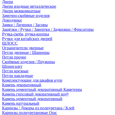
Двери
Двери входные металлические
Двери межкомнатные
Замочно-скобяные изделия
Доводчики
Замки / Личинки / Засовы
Защёлки / Ручки / Завертки / Задвижки / Фиксаторы
Ручка-скоба, ручка-кнопка
Ручки для китайских дверей
ШЛОСС
Ограничители дверные
Петли дверные / Шарниры
Петли прочее
Скобяные изделия / Пружины
Шпингалет
Петли врезные
Петли накладные
Комплектующие для шкафов купе
Камень декоративный
Камень цементный декоративный Каметерра
Камень гипсовый декоративный no@
Камень цементный декоративный
Камень натуральный
Карнизы / Декоры из полиуретана / Клей
Карнизы полиуретановые Orac