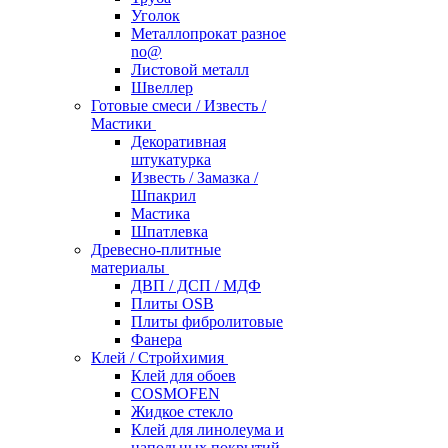
Уголок
Металлопрокат разное
no@
Листовой металл
Швеллер
Готовые смеси / Известь /
Мастики
Декоративная
штукатурка
Известь / Замазка /
Шпакрил
Мастика
Шпатлевка
Древесно-плитные
материалы
ДВП / ДСП / МДФ
Плиты OSB
Плиты фибролитовые
Фанера
Клей / Стройхимия
Клей для обоев
COSMOFEN
Жидкое стекло
Клей для линолеума и
напольных покрытий