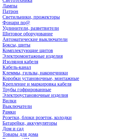
Светотехника
Лампы
Патрон
Светильники, прожекторы
Фонари no@
Удлинители, разветвители
Щитовое оборудование
Автоматические выключатели
Боксы, щиты
Комплектующие щитов
Электромонтажные изделия
Изоляция кабеля
Кабель-канал
Клеммы, гильзы, наконечники
Коробки установочные, монтажные
Крепление и маркировка кабеля
Трубы гофрированные
Электроустановочные изделия
Вилки
Выключатели
Рамки
Розетки, блоки розеток, колодки
Батарейки, аккумуляторы
Дом и сад
Товары для дома