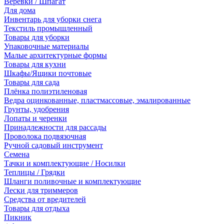
Веревки / Шпагат
Для дома
Инвентарь для уборки снега
Текстиль промышленный
Товары для уборки
Упаковочные материалы
Малые архитектурные формы
Товары для кухни
Шкафы/Ящики почтовые
Товары для сада
Плёнка полиэтиленовая
Ведра оцинкованные, пластмассовые, эмалированные
Грунты, удобрения
Лопаты и черенки
Принадлежности для рассады
Проволока подвязочная
Ручной садовый инструмент
Семена
Тачки и комплектующие / Носилки
Теплицы / Грядки
Шланги поливочные и комплектующие
Лески для триммеров
Средства от вредителей
Товары для отдыха
Пикник