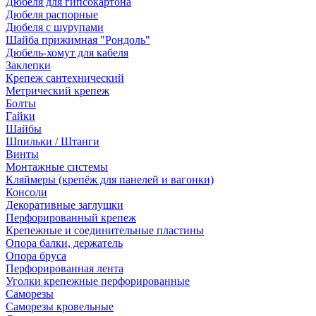
Дюбеля для гипсокартона
Дюбеля распорные
Дюбеля с шурупами
Шайба прижимная "Рондоль"
Дюбель-хомут для кабеля
Заклепки
Крепеж сантехнический
Метрический крепеж
Болты
Гайки
Шайбы
Шпильки / Штанги
Винты
Монтажные системы
Кляймеры (крепёж для панелей и вагонки)
Консоли
Декоративные заглушки
Перфорированный крепеж
Крепежные и соединительные пластины
Опора балки, держатель
Опора бруса
Перфорированная лента
Уголки крепежные перфорированные
Саморезы
Саморезы кровельные