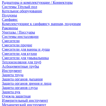
Радиаторы и комплектующие / Конвекторы
Системы Тёплый пол
Котельное оборудование
Поддоны
Санфаянс
Комплектующие к санфаянсу, ваннам, поддонам
Раковины
Унитазы / Писсуары
Системы инсталляции
Смесители
Смесители прочие
Смесители для ванны и душа
Смесители для кухни
Смесители для умывальника
Теплоизоляция для труб
Асбоцементные трубы
Инструмент
Защита труда
Защита органов дыхания
Защита органов зрения и лица
Защита органов слуха
Защита рук
Одежда защитная
Измерительный инструмент
Механический инструмент