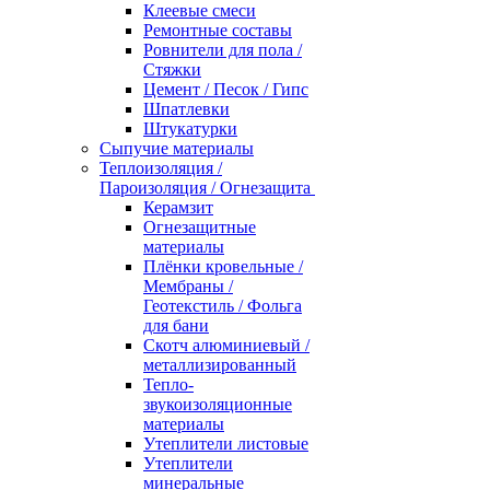
Клеевые смеси
Ремонтные составы
Ровнители для пола /
Стяжки
Цемент / Песок / Гипс
Шпатлевки
Штукатурки
Сыпучие материалы
Теплоизоляция /
Пароизоляция / Огнезащита
Керамзит
Огнезащитные
материалы
Плёнки кровельные /
Мембраны /
Геотекстиль / Фольга
для бани
Скотч алюминиевый /
металлизированный
Тепло-
звукоизоляционные
материалы
Утеплители листовые
Утеплители
минеральные