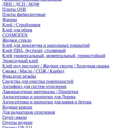
ДВП / ДСП / МДФ
Плиты OSB
Плиты фибролитовые
Фанера
Клей / Стройхимия
Клей для обоев
COSMOFEN
Жидкое стекло
Клей для линолеума и напольных покрытий
Клей ПВА, бустилат, столярный
Клей универсальный, моментальный, термостойкий
Эпоксидный клей
Клей под пистолет / Жидкие гвозди / Холодная сварка
Смазка / Масло / СОЖ / Карбид
Фиксатор резьбы
Средства для очистки поверхностей
Антифриз для систем отопления
Лакокрасочные материалы / Пропитки
Антисептики и пропитки для Дерева
Антисептики и пропитки для камня и бетона
Водные краски
Для радиаторов отопления
Грунт-эмали
Грунты водные
Грунты ГФ-021