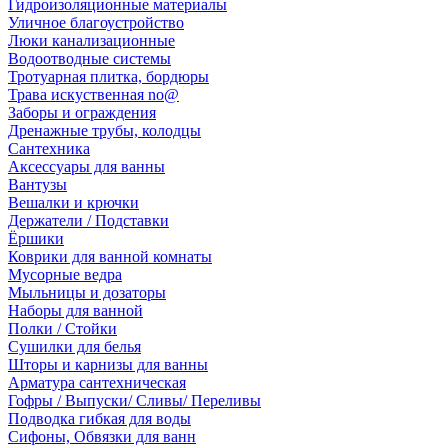
Гидроизоляционные материалы
Уличное благоустройство
Люки канализационные
Водоотводные системы
Тротуарная плитка, бордюры
Трава искуственная no@
Заборы и ограждения
Дренажные трубы, колодцы
Сантехника
Аксессуары для ванны
Вантузы
Вешалки и крючки
Держатели / Подставки
Ёршики
Коврики для ванной комнаты
Мусорные ведра
Мыльницы и дозаторы
Наборы для ванной
Полки / Стойки
Сушилки для белья
Шторы и карнизы для ванны
Арматура сантехническая
Гофры / Выпуски/ Сливы/ Переливы
Подводка гибкая для воды
Сифоны, Обвязки для ванн