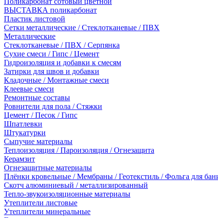
Поликарбонат сотовый цветной
ВЫСТАВКА поликарбонат
Пластик листовой
Сетки металлические / Стеклотканевые / ПВХ
Металлические
Стеклотканевые / ПВХ / Серпянка
Сухие смеси / Гипс / Цемент
Гидроизоляция и добавки к смесям
Затирки для швов и добавки
Кладочные / Монтажные смеси
Клеевые смеси
Ремонтные составы
Ровнители для пола / Стяжки
Цемент / Песок / Гипс
Шпатлевки
Штукатурки
Сыпучие материалы
Теплоизоляция / Пароизоляция / Огнезащита
Керамзит
Огнезащитные материалы
Плёнки кровельные / Мембраны / Геотекстиль / Фольга для бан
Скотч алюминиевый / металлизированный
Тепло-звукоизоляционные материалы
Утеплители листовые
Утеплители минеральные