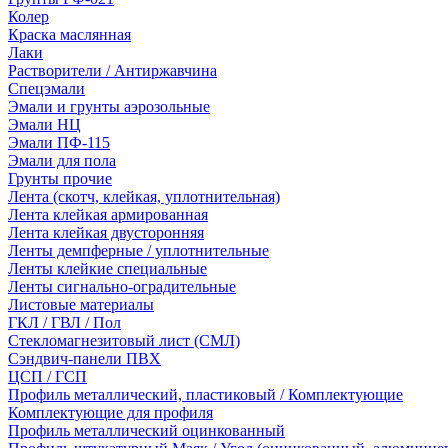
Колер
Краска маслянная
Лаки
Растворители / Антиржавчина
Спецэмали
Эмали и грунты аэрозольные
Эмали НЦ
Эмали ПФ-115
Эмали для пола
Грунты прочие
Лента (скотч, клейкая, уплотнительная)
Лента клейкая армированная
Лента клейкая двусторонняя
Ленты демпферные / уплотнительные
Ленты клейкие специальные
Ленты сигнально-оградительные
Листовые материалы
ГКЛ / ГВЛ / Пол
Стекломагнезитовый лист (СМЛ)
Сэндвич-панели ПВХ
ЦСП / ГСП
Профиль металлический, пластиковый / Комплектующие
Комплектующие для профиля
Профиль металлический оцинкованный