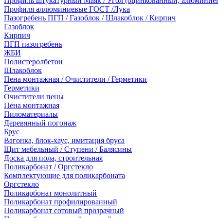
Профиль штукатурный Маяк / Угол (оцинкованный, алюминие
Профиля аллюминиевые ГОСТ /Лука
Пазогребень ПГП / Газоблок / Шлакоблок / Кирпич
Газоблок
Кирпич
ПГП пазогребень
ЖБИ
Полистеролбетон
Шлакоблок
Пена монтажная / Очистители / Герметики
Герметики
Очистители пены
Пена монтажная
Пиломатериалы
Деревянный погонаж
Брус
Вагонка, блок-хаус, имитация бруса
Щит мебельный / Ступени / Балясины
Доска для пола, строительная
Поликарбонат / Оргстекло
Комплектующие для поликарбоната
Оргстекло
Поликарбонат монолитный
Поликарбонат профилированный
Поликарбонат сотовый прозрачный