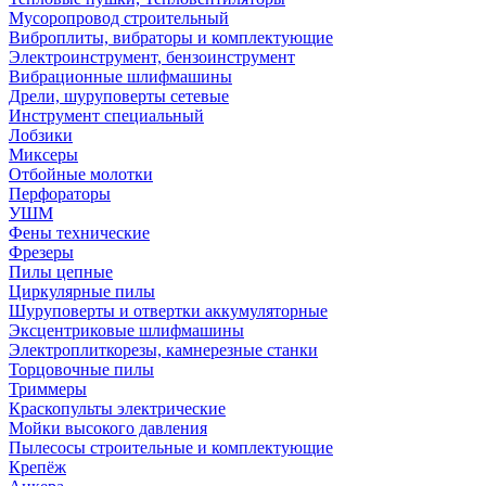
Мусоропровод строительный
Виброплиты, вибраторы и комплектующие
Электроинструмент, бензоинструмент
Вибрационные шлифмашины
Дрели, шуруповерты сетевые
Инструмент специальный
Лобзики
Миксеры
Отбойные молотки
Перфораторы
УШМ
Фены технические
Фрезеры
Пилы цепные
Циркулярные пилы
Шуруповерты и отвертки аккумуляторные
Эксцентриковые шлифмашины
Электроплиткорезы, камнерезные станки
Торцовочные пилы
Триммеры
Краскопульты электрические
Мойки высокого давления
Пылесосы строительные и комплектующие
Крепёж