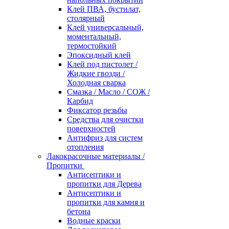
Клей ПВА, бустилат,
столярный
Клей универсальный,
моментальный,
термостойкий
Эпоксидный клей
Клей под пистолет /
Жидкие гвозди /
Холодная сварка
Смазка / Масло / СОЖ /
Карбид
Фиксатор резьбы
Средства для очистки
поверхностей
Антифриз для систем
отопления
Лакокрасочные материалы /
Пропитки
Антисептики и
пропитки для Дерева
Антисептики и
пропитки для камня и
бетона
Водные краски