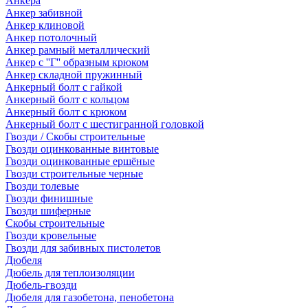
Анкера
Анкер забивной
Анкер клиновой
Анкер потолочный
Анкер рамный металлический
Анкер с ''Г'' образным крюком
Анкер складной пружинный
Анкерный болт с гайкой
Анкерный болт с кольцом
Анкерный болт с крюком
Анкерный болт с шестигранной головкой
Гвозди / Скобы строительные
Гвозди оцинкованные винтовые
Гвозди оцинкованные ершёные
Гвозди строительные черные
Гвозди толевые
Гвозди финишные
Гвозди шиферные
Скобы строительные
Гвозди кровельные
Гвозди для забивных пистолетов
Дюбеля
Дюбель для теплоизоляции
Дюбель-гвозди
Дюбеля для газобетона, пенобетона