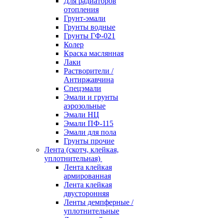
Для радиаторов
отопления
Грунт-эмали
Грунты водные
Грунты ГФ-021
Колер
Краска маслянная
Лаки
Растворители /
Антиржавчина
Спецэмали
Эмали и грунты
аэрозольные
Эмали НЦ
Эмали ПФ-115
Эмали для пола
Грунты прочие
Лента (скотч, клейкая,
уплотнительная)
Лента клейкая
армированная
Лента клейкая
двусторонняя
Ленты демпферные /
уплотнительные