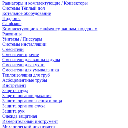
Радиаторы и комплектующие / Конвекторы
Системы Тёплый пол
Котельное оборудование
Поддоны
Санфаянс
Комплектующие к санфаянсу, ваннам, поддонам
Раковины
Унитазы / Писсуары
Системы инсталляции
Смесители
Смесители прочие
Смесители для ванны и душа
Смесители для кухни
Смесители для умывальника
Теплоизоляция для труб
Асбоцементные трубы
Инструмент
Защита труда
Защита органов дыхания
Защита органов зрения и лица
Защита органов слуха
Защита рук
Одежда защитная
Измерительный инструмент
Механический инструмент