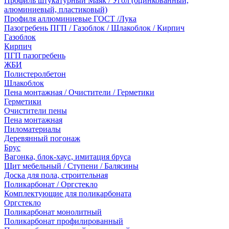
Профиль штукатурный Маяк / Угол (оцинкованный,
алюминиевый, пластиковый)
Профиля аллюминиевые ГОСТ /Лука
Пазогребень ПГП / Газоблок / Шлакоблок / Кирпич
Газоблок
Кирпич
ПГП пазогребень
ЖБИ
Полистеролбетон
Шлакоблок
Пена монтажная / Очистители / Герметики
Герметики
Очистители пены
Пена монтажная
Пиломатериалы
Деревянный погонаж
Брус
Вагонка, блок-хаус, имитация бруса
Щит мебельный / Ступени / Балясины
Доска для пола, строительная
Поликарбонат / Оргстекло
Комплектующие для поликарбоната
Оргстекло
Поликарбонат монолитный
Поликарбонат профилированный