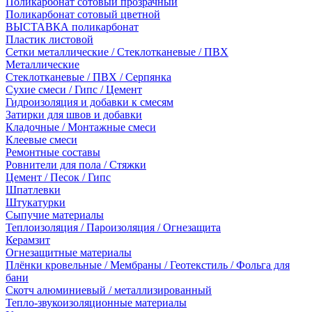
Поликарбонат сотовый прозрачный
Поликарбонат сотовый цветной
ВЫСТАВКА поликарбонат
Пластик листовой
Сетки металлические / Стеклотканевые / ПВХ
Металлические
Стеклотканевые / ПВХ / Серпянка
Сухие смеси / Гипс / Цемент
Гидроизоляция и добавки к смесям
Затирки для швов и добавки
Кладочные / Монтажные смеси
Клеевые смеси
Ремонтные составы
Ровнители для пола / Стяжки
Цемент / Песок / Гипс
Шпатлевки
Штукатурки
Сыпучие материалы
Теплоизоляция / Пароизоляция / Огнезащита
Керамзит
Огнезащитные материалы
Плёнки кровельные / Мембраны / Геотекстиль / Фольга для
бани
Скотч алюминиевый / металлизированный
Тепло-звукоизоляционные материалы