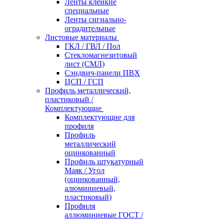
Ленты клейкие
специальные
Ленты сигнально-
оградительные
Листовые материалы
ГКЛ / ГВЛ / Пол
Стекломагнезитовый
лист (СМЛ)
Сэндвич-панели ПВХ
ЦСП / ГСП
Профиль металлический,
пластиковый /
Комплектующие
Комплектующие для
профиля
Профиль
металлический
оцинкованный
Профиль штукатурный
Маяк / Угол
(оцинкованный,
алюминиевый,
пластиковый)
Профиля
аллюминиевые ГОСТ /