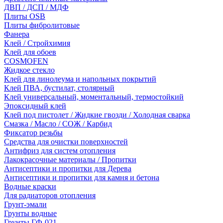
ДВП / ДСП / МДФ
Плиты OSB
Плиты фибролитовые
Фанера
Клей / Стройхимия
Клей для обоев
COSMOFEN
Жидкое стекло
Клей для линолеума и напольных покрытий
Клей ПВА, бустилат, столярный
Клей универсальный, моментальный, термостойкий
Эпоксидный клей
Клей под пистолет / Жидкие гвозди / Холодная сварка
Смазка / Масло / СОЖ / Карбид
Фиксатор резьбы
Средства для очистки поверхностей
Антифриз для систем отопления
Лакокрасочные материалы / Пропитки
Антисептики и пропитки для Дерева
Антисептики и пропитки для камня и бетона
Водные краски
Для радиаторов отопления
Грунт-эмали
Грунты водные
Грунты ГФ-021