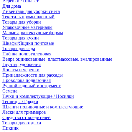
Веревки / Шпагат
Для дома
Инвентарь для уборки снега
Текстиль промышленный
Товары для уборки
Упаковочные материалы
Малые архитектурные формы
Товары для кухни
Шкафы/Ящики почтовые
Товары для сада
Плёнка полиэтиленовая
Ведра оцинкованные, пластмассовые, эмалированные
Грунты, удобрения
Лопаты и черенки
Принадлежности для рассады
Проволока подвязочная
Ручной садовый инструмент
Семена
Тачки и комплектующие / Носилки
Теплицы / Грядки
Шланги поливочные и комплектующие
Лески для триммеров
Средства от вредителей
Товары для отдыха
Пикник