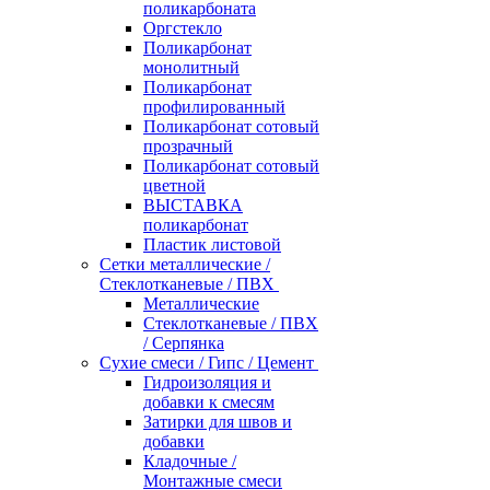
поликарбоната
Оргстекло
Поликарбонат
монолитный
Поликарбонат
профилированный
Поликарбонат сотовый
прозрачный
Поликарбонат сотовый
цветной
ВЫСТАВКА
поликарбонат
Пластик листовой
Сетки металлические /
Стеклотканевые / ПВХ
Металлические
Стеклотканевые / ПВХ
/ Серпянка
Сухие смеси / Гипс / Цемент
Гидроизоляция и
добавки к смесям
Затирки для швов и
добавки
Кладочные /
Монтажные смеси