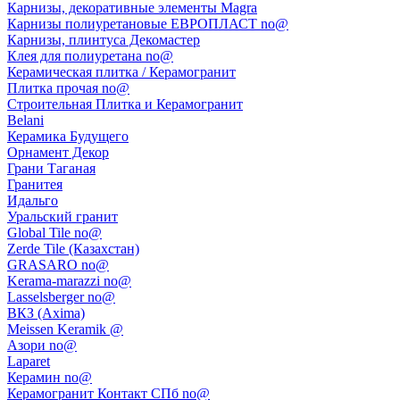
Карнизы, декоративные элементы Magra
Карнизы полиуретановые ЕВРОПЛАСТ no@
Карнизы, плинтуса Декомастер
Клея для полиуретана no@
Керамическая плитка / Керамогранит
Плитка прочая no@
Строительная Плитка и Керамогранит
Belani
Керамика Будущего
Орнамент Декор
Грани Таганая
Гранитея
Идальго
Уральский гранит
Global Tile no@
Zerde Tile (Казахстан)
GRASARO no@
Kerama-marazzi no@
Lasselsberger no@
ВКЗ (Axima)
Meissen Keramik @
Азори no@
Laparet
Керамин no@
Керамогранит Контакт СПб no@