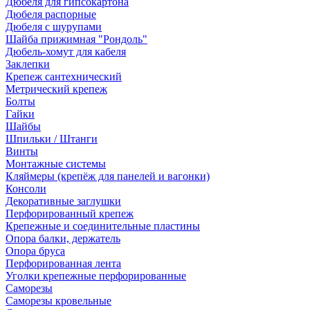
Дюбеля для гипсокартона
Дюбеля распорные
Дюбеля с шурупами
Шайба прижимная "Рондоль"
Дюбель-хомут для кабеля
Заклепки
Крепеж сантехнический
Метрический крепеж
Болты
Гайки
Шайбы
Шпильки / Штанги
Винты
Монтажные системы
Кляймеры (крепёж для панелей и вагонки)
Консоли
Декоративные заглушки
Перфорированный крепеж
Крепежные и соединительные пластины
Опора балки, держатель
Опора бруса
Перфорированная лента
Уголки крепежные перфорированные
Саморезы
Саморезы кровельные