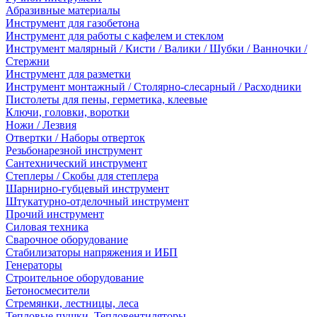
Абразивные материалы
Инструмент для газобетона
Инструмент для работы с кафелем и стеклом
Инструмент малярный / Кисти / Валики / Шубки / Ванночки /
Стержни
Инструмент для разметки
Инструмент монтажный / Столярно-слесарный / Расходники
Пистолеты для пены, герметика, клеевые
Ключи, головки, воротки
Ножи / Лезвия
Отвертки / Наборы отверток
Резьбонарезной инструмент
Сантехнический инструмент
Степлеры / Скобы для степлера
Шарнирно-губцевый инструмент
Штукатурно-отделочный инструмент
Прочий инструмент
Силовая техника
Сварочное оборудование
Стабилизаторы напряжения и ИБП
Генераторы
Строительное оборудование
Бетоносмесители
Стремянки, лестницы, леса
Тепловые пушки, Тепловентиляторы