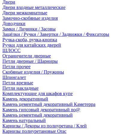
Двери
Двери входные металлические
Двери межкомнатные
Замочно-скобяные изделия
Доводчики
Замки / Личинки / Засовы
Защёлки / Ручки / Завертки / Задвижки / Фиксаторы
Ручка-скоба, ручка-кнопка
Ручки для китайских дверей
ШЛОСС
Ограничители дверные
Петли дверные / Шарниры
Петли прочее
Скобяные изделия / Пружины
Шпингалет
Петли врезные
Петли накладные
Комплектующие для шкафов купе
Камень декоративный
Камень цементный декоративный Каметерра
Камень гипсовый декоративный no@
Камень цементный декоративный
Камень натуральный
Карнизы / Декоры из полиуретана / Клей
Карнизы полиуретановые Orac