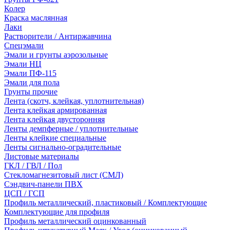
Колер
Краска маслянная
Лаки
Растворители / Антиржавчина
Спецэмали
Эмали и грунты аэрозольные
Эмали НЦ
Эмали ПФ-115
Эмали для пола
Грунты прочие
Лента (скотч, клейкая, уплотнительная)
Лента клейкая армированная
Лента клейкая двусторонняя
Ленты демпферные / уплотнительные
Ленты клейкие специальные
Ленты сигнально-оградительные
Листовые материалы
ГКЛ / ГВЛ / Пол
Стекломагнезитовый лист (СМЛ)
Сэндвич-панели ПВХ
ЦСП / ГСП
Профиль металлический, пластиковый / Комплектующие
Комплектующие для профиля
Профиль металлический оцинкованный