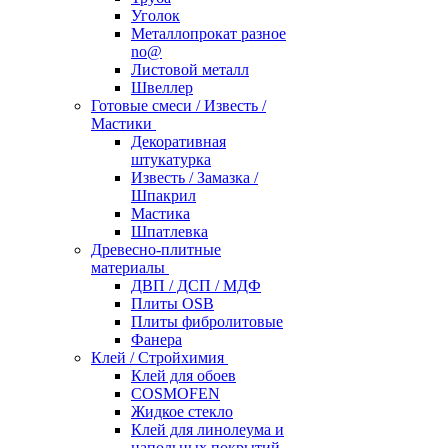
Уголок
Металлопрокат разное
no@
Листовой металл
Швеллер
Готовые смеси / Известь /
Мастики
Декоративная
штукатурка
Известь / Замазка /
Шпакрил
Мастика
Шпатлевка
Древесно-плитные
материалы
ДВП / ДСП / МДФ
Плиты OSB
Плиты фибролитовые
Фанера
Клей / Стройхимия
Клей для обоев
COSMOFEN
Жидкое стекло
Клей для линолеума и
напольных покрытий