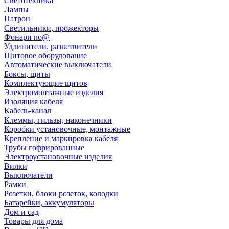
Светотехника
Лампы
Патрон
Светильники, прожекторы
Фонари no@
Удлинители, разветвители
Щитовое оборудование
Автоматические выключатели
Боксы, щиты
Комплектующие щитов
Электромонтажные изделия
Изоляция кабеля
Кабель-канал
Клеммы, гильзы, наконечники
Коробки установочные, монтажные
Крепление и маркировка кабеля
Трубы гофрированные
Электроустановочные изделия
Вилки
Выключатели
Рамки
Розетки, блоки розеток, колодки
Батарейки, аккумуляторы
Дом и сад
Товары для дома