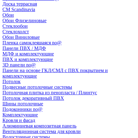
Доска террасная
CM Scandinavia
Обои
Обои Флизелиновые
Стеклообои
Стеклохолст
Обои Виниловые
Пленка самоклеящаяся no@
Панели ПВХ / МДФ
МДФ и комплектующие
ПВХ и комплектующие
3D панели no@
Панели на основе ГКЛ/СМЛ с ПВХ покрытием и
комплектующие
Потолок
Подвесные потолочные системы
Потолочная плитка из пенопласта / Плинтус
Потолок декоративный ПВХ
Шины потолочные
Подоконники no@
Комплектующие
Кровля и фасад
Алюминиевая композитная панель
Вентиляционная система для кровли
Водосточные системы