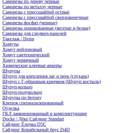
Саморезы по дереву черные
Саморезы по металлу черные
Саморезы с прессшайбой острые
Саморезы с прессшайбой сверлоконечные
Саморезы фосфат (черные)
Саморезы оцинкованные (желтые и белые)
Саморезы для сэндвич-панелей
Такелаж / Цепи
Хомуты
Хомут нейлоновый
Хомут сантехнический
Хомут червячный
Химические клеевые анкеры
Шурупы
Шуруп для крепления лаг и реек (глухарь)
Шуруп с Г-образным крючком (Шуруп костыль)
Шуруп-кольцо
Шуруп-полукольцо
Шурупы по бетону
Крепеж специализированный
Отделка
ГКЛ ламинированный и комплектующие
Docke / Дёке Сайдинг Standart
Сайдинг Ёлочка D5C
Сайдинг Корабельный брус D4D