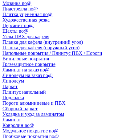
Мозаика no@
Пиастрелла no@
Плитка уцененная no@
Художественная резка
Церсанит no@
Шахты no@
Углы ПВХ для кафеля
Планка для кафеля (внутренний угол)
Планка для кафеля (наружный угол)
Напольные покрытия / Плинтус ПВХ / Пороги
Виниловые покрытия
Грязезащитное покрытие
Ламинат на заказ no@
Линолеум на заказ no@
Линолеум
Паркет
Плинтус напольный
Подложка
Пороги алюминиевые и ПВХ
Сборный паркет
Укладка и уход за ламинатом
Ламинат
Ковролин no@
Модульное покрытие no@
Пробковые покрытия no@