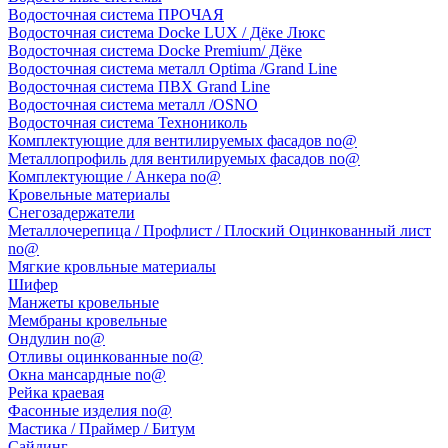
Водосточная система ПРОЧАЯ
Водосточная система Docke LUX / Дёке Люкс
Водосточная система Docke Premium/ Дёке
Водосточная система металл Optima /Grand Line
Водосточная система ПВХ Grand Line
Водосточная система металл /OSNO
Водосточная система Технониколь
Комплектующие для вентилируемых фасадов no@
Металлопрофиль для вентилируемых фасадов no@
Комплектующие / Анкера no@
Кровельные материалы
Снегозадержатели
Металлочерепица / Профлист / Плоский Оцинкованный лист
no@
Мягкие кровльные материалы
Шифер
Манжеты кровельные
Мембраны кровельные
Ондулин no@
Отливы оцинкованные no@
Окна мансардные no@
Рейка краевая
Фасонные изделия no@
Мастика / Праймер / Битум
Сайдинг