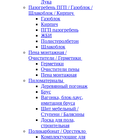
Лука
Пазогребень ПГП / Газоблок /
Шлакоблок / Кирпич
Газоблок
Кирпич
ПГП пазогребень
ЖБИ
Полистеролбетон
Шлакоблок
Пена монтажная /
Очистители / Герметики
Герметики
Очистители пены
Пена монтажная
Пиломатериалы
Деревянный погонаж
Брус
Вагонка, блок-хаус,
имитация бруса
Щит мебельный /
Ступени / Балясины
Доска для пола,
строительная
Поликарбонат / Оргстекло
Комплектующие для