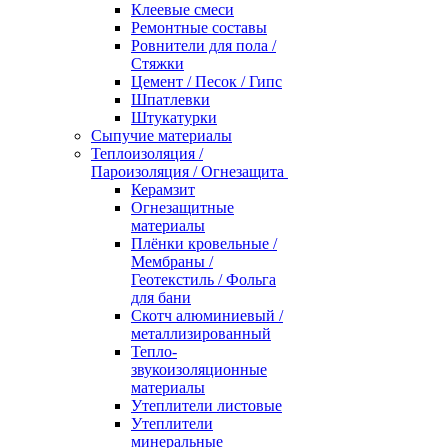
Клеевые смеси
Ремонтные составы
Ровнители для пола /
Стяжки
Цемент / Песок / Гипс
Шпатлевки
Штукатурки
Сыпучие материалы
Теплоизоляция /
Пароизоляция / Огнезащита
Керамзит
Огнезащитные
материалы
Плёнки кровельные /
Мембраны /
Геотекстиль / Фольга
для бани
Скотч алюминиевый /
металлизированный
Тепло-
звукоизоляционные
материалы
Утеплители листовые
Утеплители
минеральные