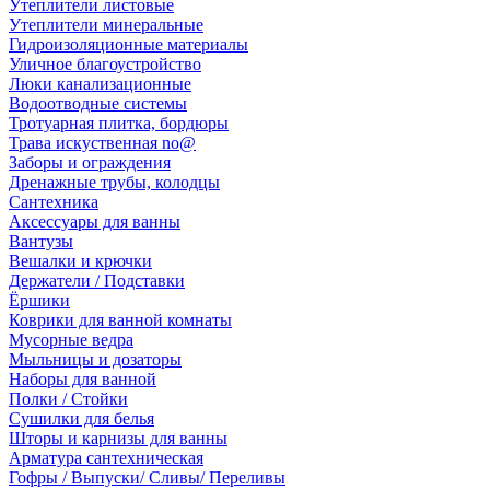
Утеплители листовые
Утеплители минеральные
Гидроизоляционные материалы
Уличное благоустройство
Люки канализационные
Водоотводные системы
Тротуарная плитка, бордюры
Трава искуственная no@
Заборы и ограждения
Дренажные трубы, колодцы
Сантехника
Аксессуары для ванны
Вантузы
Вешалки и крючки
Держатели / Подставки
Ёршики
Коврики для ванной комнаты
Мусорные ведра
Мыльницы и дозаторы
Наборы для ванной
Полки / Стойки
Сушилки для белья
Шторы и карнизы для ванны
Арматура сантехническая
Гофры / Выпуски/ Сливы/ Переливы