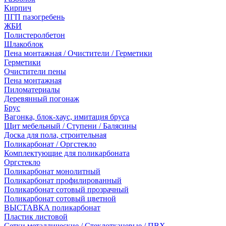
Кирпич
ПГП пазогребень
ЖБИ
Полистеролбетон
Шлакоблок
Пена монтажная / Очистители / Герметики
Герметики
Очистители пены
Пена монтажная
Пиломатериалы
Деревянный погонаж
Брус
Вагонка, блок-хаус, имитация бруса
Щит мебельный / Ступени / Балясины
Доска для пола, строительная
Поликарбонат / Оргстекло
Комплектующие для поликарбоната
Оргстекло
Поликарбонат монолитный
Поликарбонат профилированный
Поликарбонат сотовый прозрачный
Поликарбонат сотовый цветной
ВЫСТАВКА поликарбонат
Пластик листовой
Сетки металлические / Стеклотканевые / ПВХ