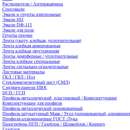
Растворители / Антиржавчина
Спецэмали
Эмали и грунты аэрозольные
Эмали НЦ
Эмали ПФ-115
Эмали для пола
Грунты прочие
Лента (скотч, клейкая, уплотнительная)
Лента клейкая армированная
Лента клейкая двусторонняя
Ленты демпферные / уплотнительные
Ленты клейкие специальные
Ленты сигнально-оградительные
Листовые материалы
ГКЛ / ГВЛ / Пол
Стекломагнезитовый лист (СМЛ)
Сэндвич-панели ПВХ
ЦСП / ГСП
Профиль металлический, пластиковый / Комплектующие
Комплектующие для профиля
Профиль металлический оцинкованный
Профиль штукатурный Маяк / Угол (оцинкованный, алюминие
Профиля аллюминиевые ГОСТ /Лука
Пазогребень ПГП / Газоблок / Шлакоблок / Кирпич
Газоблок