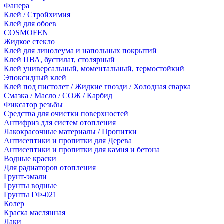
Фанера
Клей / Стройхимия
Клей для обоев
COSMOFEN
Жидкое стекло
Клей для линолеума и напольных покрытий
Клей ПВА, бустилат, столярный
Клей универсальный, моментальный, термостойкий
Эпоксидный клей
Клей под пистолет / Жидкие гвозди / Холодная сварка
Смазка / Масло / СОЖ / Карбид
Фиксатор резьбы
Средства для очистки поверхностей
Антифриз для систем отопления
Лакокрасочные материалы / Пропитки
Антисептики и пропитки для Дерева
Антисептики и пропитки для камня и бетона
Водные краски
Для радиаторов отопления
Грунт-эмали
Грунты водные
Грунты ГФ-021
Колер
Краска маслянная
Лаки