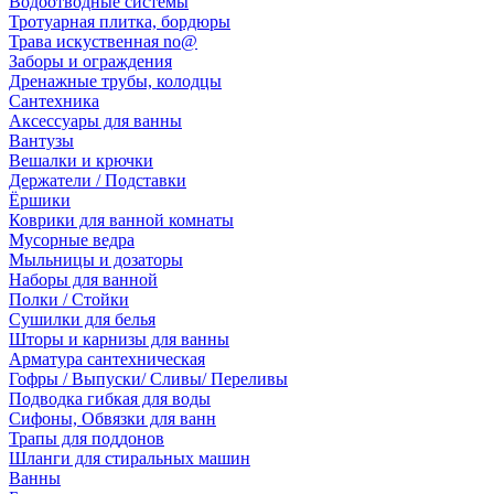
Водоотводные системы
Тротуарная плитка, бордюры
Трава искуственная no@
Заборы и ограждения
Дренажные трубы, колодцы
Сантехника
Аксессуары для ванны
Вантузы
Вешалки и крючки
Держатели / Подставки
Ёршики
Коврики для ванной комнаты
Мусорные ведра
Мыльницы и дозаторы
Наборы для ванной
Полки / Стойки
Сушилки для белья
Шторы и карнизы для ванны
Арматура сантехническая
Гофры / Выпуски/ Сливы/ Переливы
Подводка гибкая для воды
Сифоны, Обвязки для ванн
Трапы для поддонов
Шланги для стиральных машин
Ванны