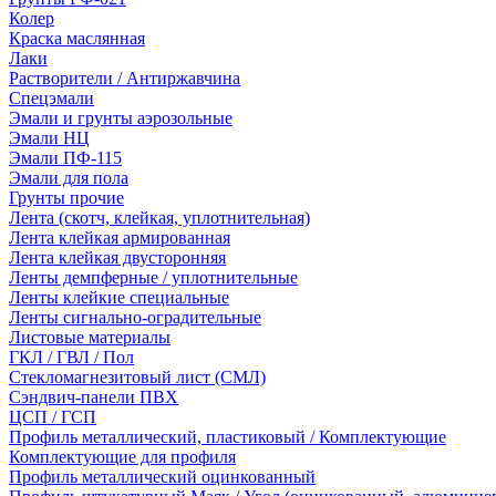
Колер
Краска маслянная
Лаки
Растворители / Антиржавчина
Спецэмали
Эмали и грунты аэрозольные
Эмали НЦ
Эмали ПФ-115
Эмали для пола
Грунты прочие
Лента (скотч, клейкая, уплотнительная)
Лента клейкая армированная
Лента клейкая двусторонняя
Ленты демпферные / уплотнительные
Ленты клейкие специальные
Ленты сигнально-оградительные
Листовые материалы
ГКЛ / ГВЛ / Пол
Стекломагнезитовый лист (СМЛ)
Сэндвич-панели ПВХ
ЦСП / ГСП
Профиль металлический, пластиковый / Комплектующие
Комплектующие для профиля
Профиль металлический оцинкованный