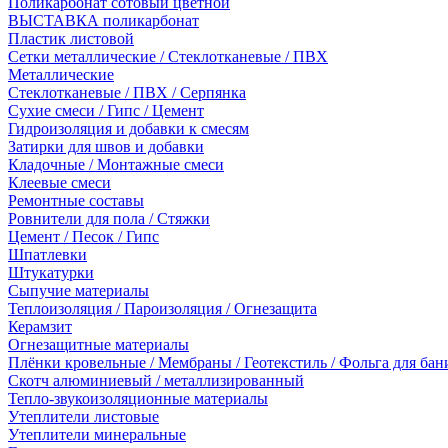
Поликарбонат сотовый цветной
ВЫСТАВКА поликарбонат
Пластик листовой
Сетки металлические / Стеклотканевые / ПВХ
Металлические
Стеклотканевые / ПВХ / Серпянка
Сухие смеси / Гипс / Цемент
Гидроизоляция и добавки к смесям
Затирки для швов и добавки
Кладочные / Монтажные смеси
Клеевые смеси
Ремонтные составы
Ровнители для пола / Стяжки
Цемент / Песок / Гипс
Шпатлевки
Штукатурки
Сыпучие материалы
Теплоизоляция / Пароизоляция / Огнезащита
Керамзит
Огнезащитные материалы
Плёнки кровельные / Мембраны / Геотекстиль / Фольга для бан
Скотч алюминиевый / металлизированный
Тепло-звукоизоляционные материалы
Утеплители листовые
Утеплители минеральные