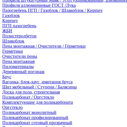
Профиль штукатурный Маяк / Угол (оцинкованный, алюминие
Профиля аллюминиевые ГОСТ /Лука
Пазогребень ПГП / Газоблок / Шлакоблок / Кирпич
Газоблок
Кирпич
ПГП пазогребень
ЖБИ
Полистеролбетон
Шлакоблок
Пена монтажная / Очистители / Герметики
Герметики
Очистители пены
Пена монтажная
Пиломатериалы
Деревянный погонаж
Брус
Вагонка, блок-хаус, имитация бруса
Щит мебельный / Ступени / Балясины
Доска для пола, строительная
Поликарбонат / Оргстекло
Комплектующие для поликарбоната
Оргстекло
Поликарбонат монолитный
Поликарбонат профилированный
Поликарбонат сотовый прозрачный