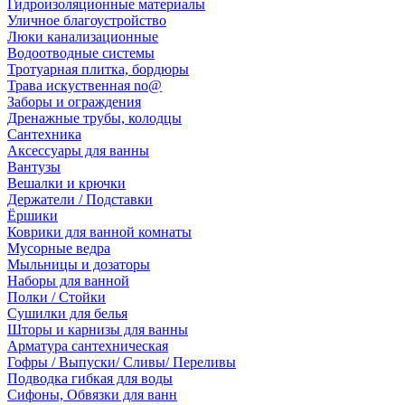
Гидроизоляционные материалы
Уличное благоустройство
Люки канализационные
Водоотводные системы
Тротуарная плитка, бордюры
Трава искуственная no@
Заборы и ограждения
Дренажные трубы, колодцы
Сантехника
Аксессуары для ванны
Вантузы
Вешалки и крючки
Держатели / Подставки
Ёршики
Коврики для ванной комнаты
Мусорные ведра
Мыльницы и дозаторы
Наборы для ванной
Полки / Стойки
Сушилки для белья
Шторы и карнизы для ванны
Арматура сантехническая
Гофры / Выпуски/ Сливы/ Переливы
Подводка гибкая для воды
Сифоны, Обвязки для ванн