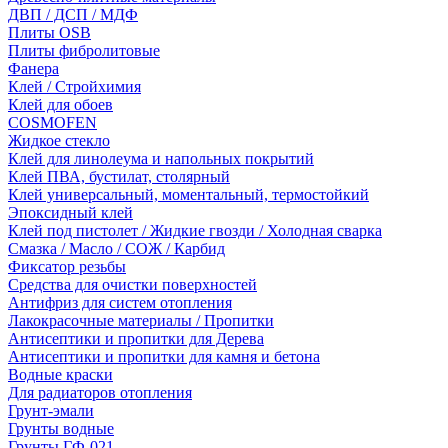
ДВП / ДСП / МДФ
Плиты OSB
Плиты фибролитовые
Фанера
Клей / Стройхимия
Клей для обоев
COSMOFEN
Жидкое стекло
Клей для линолеума и напольных покрытий
Клей ПВА, бустилат, столярный
Клей универсальный, моментальный, термостойкий
Эпоксидный клей
Клей под пистолет / Жидкие гвозди / Холодная сварка
Смазка / Масло / СОЖ / Карбид
Фиксатор резьбы
Средства для очистки поверхностей
Антифриз для систем отопления
Лакокрасочные материалы / Пропитки
Антисептики и пропитки для Дерева
Антисептики и пропитки для камня и бетона
Водные краски
Для радиаторов отопления
Грунт-эмали
Грунты водные
Грунты ГФ-021