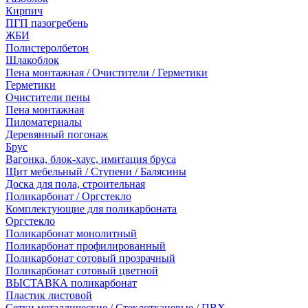
Кирпич
ПГП пазогребень
ЖБИ
Полистеролбетон
Шлакоблок
Пена монтажная / Очистители / Герметики
Герметики
Очистители пены
Пена монтажная
Пиломатериалы
Деревянный погонаж
Брус
Вагонка, блок-хаус, имитация бруса
Щит мебельный / Ступени / Балясины
Доска для пола, строительная
Поликарбонат / Оргстекло
Комплектующие для поликарбоната
Оргстекло
Поликарбонат монолитный
Поликарбонат профилированный
Поликарбонат сотовый прозрачный
Поликарбонат сотовый цветной
ВЫСТАВКА поликарбонат
Пластик листовой
Сетки металлические / Стеклотканевые / ПВХ