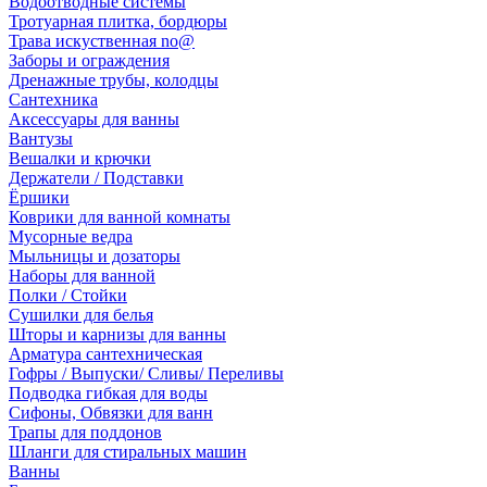
Водоотводные системы
Тротуарная плитка, бордюры
Трава искуственная no@
Заборы и ограждения
Дренажные трубы, колодцы
Сантехника
Аксессуары для ванны
Вантузы
Вешалки и крючки
Держатели / Подставки
Ёршики
Коврики для ванной комнаты
Мусорные ведра
Мыльницы и дозаторы
Наборы для ванной
Полки / Стойки
Сушилки для белья
Шторы и карнизы для ванны
Арматура сантехническая
Гофры / Выпуски/ Сливы/ Переливы
Подводка гибкая для воды
Сифоны, Обвязки для ванн
Трапы для поддонов
Шланги для стиральных машин
Ванны