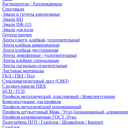
Растворители / Антиржавчина
Спецэмали
Эмали и грунты аэрозольные
Эмали НЦ
Эмали ПФ-115
Эмали для пола
Грунты прочие
Лента (скотч, клейкая, уплотнительная)
Лента клейкая армированная
Лента клейкая двусторонняя
Ленты демпферные / уплотнительные
Ленты клейкие специальные
Ленты сигнально-оградительные
Листовые материалы
ГКЛ / ГВЛ / Пол
Стекломагнезитовый лист (СМЛ)
Сэндвич-панели ПВХ
ЦСП / ГСП
Профиль металлический, пластиковый / Комплектующие
Комплектующие для профиля
Профиль металлический оцинкованный
Профиль штукатурный Маяк / Угол (оцинкованный, алюминие
Профиля аллюминиевые ГОСТ /Лука
Пазогребень ПГП / Газоблок / Шлакоблок / Кирпич
Газоблок