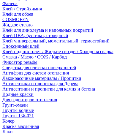
Фанера
Клей / Стройхимия
Клей для обоев
COSMOFEN
Жидкое стекло
Клей для линолеума и напольных покрытий
Клей ПВА, бустилат, столярный
Клей универсальный, моментальный, термостойкий
Эпоксидный клей
Клей под пистолет / Жидкие гвозди / Холодная сварка
Смазка / Масло / СОЖ / Карбид
Фиксатор резьбы
Средства для очистки поверхностей
Антифриз для систем отопления
Лакокрасочные материалы / Пропитки
Антисептики и пропитки для Дерева
Антисептики и пропитки для камня и бетона
Водные краски
Для радиаторов отопления
Грунт-эмали
Грунты водные
Грунты ГФ-021
Колер
Краска маслянная
Лаки