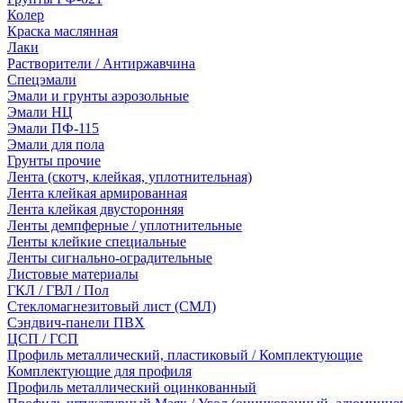
Колер
Краска маслянная
Лаки
Растворители / Антиржавчина
Спецэмали
Эмали и грунты аэрозольные
Эмали НЦ
Эмали ПФ-115
Эмали для пола
Грунты прочие
Лента (скотч, клейкая, уплотнительная)
Лента клейкая армированная
Лента клейкая двусторонняя
Ленты демпферные / уплотнительные
Ленты клейкие специальные
Ленты сигнально-оградительные
Листовые материалы
ГКЛ / ГВЛ / Пол
Стекломагнезитовый лист (СМЛ)
Сэндвич-панели ПВХ
ЦСП / ГСП
Профиль металлический, пластиковый / Комплектующие
Комплектующие для профиля
Профиль металлический оцинкованный