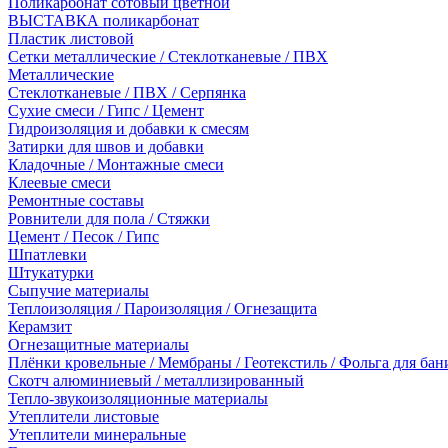
Поликарбонат сотовый цветной
ВЫСТАВКА поликарбонат
Пластик листовой
Сетки металлические / Стеклотканевые / ПВХ
Металлические
Стеклотканевые / ПВХ / Серпянка
Сухие смеси / Гипс / Цемент
Гидроизоляция и добавки к смесям
Затирки для швов и добавки
Кладочные / Монтажные смеси
Клеевые смеси
Ремонтные составы
Ровнители для пола / Стяжки
Цемент / Песок / Гипс
Шпатлевки
Штукатурки
Сыпучие материалы
Теплоизоляция / Пароизоляция / Огнезащита
Керамзит
Огнезащитные материалы
Плёнки кровельные / Мембраны / Геотекстиль / Фольга для бан
Скотч алюминиевый / металлизированный
Тепло-звукоизоляционные материалы
Утеплители листовые
Утеплители минеральные