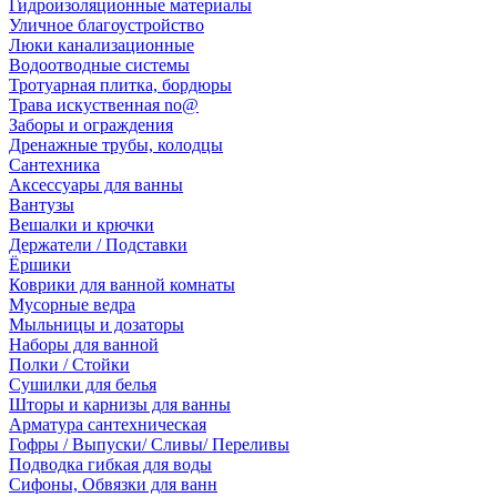
Гидроизоляционные материалы
Уличное благоустройство
Люки канализационные
Водоотводные системы
Тротуарная плитка, бордюры
Трава искуственная no@
Заборы и ограждения
Дренажные трубы, колодцы
Сантехника
Аксессуары для ванны
Вантузы
Вешалки и крючки
Держатели / Подставки
Ёршики
Коврики для ванной комнаты
Мусорные ведра
Мыльницы и дозаторы
Наборы для ванной
Полки / Стойки
Сушилки для белья
Шторы и карнизы для ванны
Арматура сантехническая
Гофры / Выпуски/ Сливы/ Переливы
Подводка гибкая для воды
Сифоны, Обвязки для ванн