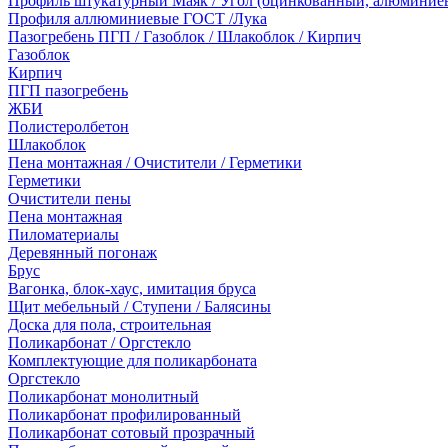
Профиль штукатурный Маяк / Угол (оцинкованный, алюминие
Профиля аллюминиевые ГОСТ /Лука
Пазогребень ПГП / Газоблок / Шлакоблок / Кирпич
Газоблок
Кирпич
ПГП пазогребень
ЖБИ
Полистеролбетон
Шлакоблок
Пена монтажная / Очистители / Герметики
Герметики
Очистители пены
Пена монтажная
Пиломатериалы
Деревянный погонаж
Брус
Вагонка, блок-хаус, имитация бруса
Щит мебельный / Ступени / Балясины
Доска для пола, строительная
Поликарбонат / Оргстекло
Комплектующие для поликарбоната
Оргстекло
Поликарбонат монолитный
Поликарбонат профилированный
Поликарбонат сотовый прозрачный