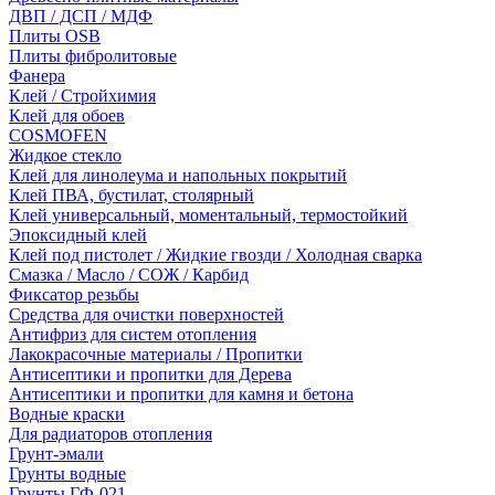
ДВП / ДСП / МДФ
Плиты OSB
Плиты фибролитовые
Фанера
Клей / Стройхимия
Клей для обоев
COSMOFEN
Жидкое стекло
Клей для линолеума и напольных покрытий
Клей ПВА, бустилат, столярный
Клей универсальный, моментальный, термостойкий
Эпоксидный клей
Клей под пистолет / Жидкие гвозди / Холодная сварка
Смазка / Масло / СОЖ / Карбид
Фиксатор резьбы
Средства для очистки поверхностей
Антифриз для систем отопления
Лакокрасочные материалы / Пропитки
Антисептики и пропитки для Дерева
Антисептики и пропитки для камня и бетона
Водные краски
Для радиаторов отопления
Грунт-эмали
Грунты водные
Грунты ГФ-021