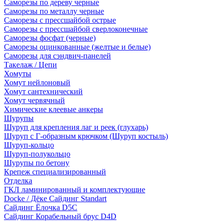
Саморезы по дереву черные
Саморезы по металлу черные
Саморезы с прессшайбой острые
Саморезы с прессшайбой сверлоконечные
Саморезы фосфат (черные)
Саморезы оцинкованные (желтые и белые)
Саморезы для сэндвич-панелей
Такелаж / Цепи
Хомуты
Хомут нейлоновый
Хомут сантехнический
Хомут червячный
Химические клеевые анкеры
Шурупы
Шуруп для крепления лаг и реек (глухарь)
Шуруп с Г-образным крючком (Шуруп костыль)
Шуруп-кольцо
Шуруп-полукольцо
Шурупы по бетону
Крепеж специализированный
Отделка
ГКЛ ламинированный и комплектующие
Docke / Дёке Сайдинг Standart
Сайдинг Ёлочка D5C
Сайдинг Корабельный брус D4D