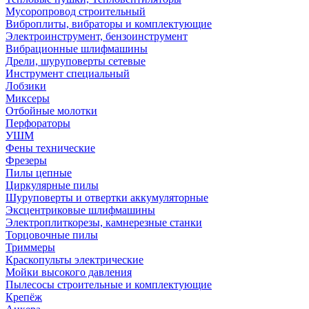
Мусоропровод строительный
Виброплиты, вибраторы и комплектующие
Электроинструмент, бензоинструмент
Вибрационные шлифмашины
Дрели, шуруповерты сетевые
Инструмент специальный
Лобзики
Миксеры
Отбойные молотки
Перфораторы
УШМ
Фены технические
Фрезеры
Пилы цепные
Циркулярные пилы
Шуруповерты и отвертки аккумуляторные
Эксцентриковые шлифмашины
Электроплиткорезы, камнерезные станки
Торцовочные пилы
Триммеры
Краскопульты электрические
Мойки высокого давления
Пылесосы строительные и комплектующие
Крепёж