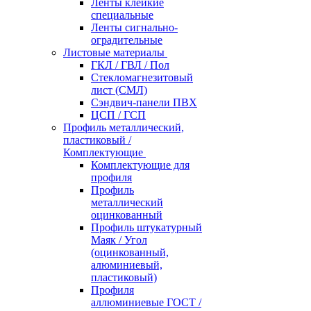
Ленты клейкие
специальные
Ленты сигнально-
оградительные
Листовые материалы
ГКЛ / ГВЛ / Пол
Стекломагнезитовый
лист (СМЛ)
Сэндвич-панели ПВХ
ЦСП / ГСП
Профиль металлический,
пластиковый /
Комплектующие
Комплектующие для
профиля
Профиль
металлический
оцинкованный
Профиль штукатурный
Маяк / Угол
(оцинкованный,
алюминиевый,
пластиковый)
Профиля
аллюминиевые ГОСТ /