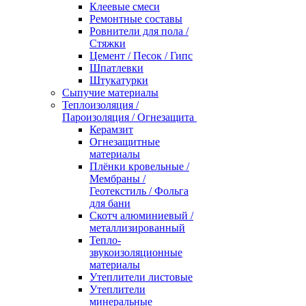
Клеевые смеси
Ремонтные составы
Ровнители для пола /
Стяжки
Цемент / Песок / Гипс
Шпатлевки
Штукатурки
Сыпучие материалы
Теплоизоляция /
Пароизоляция / Огнезащита
Керамзит
Огнезащитные
материалы
Плёнки кровельные /
Мембраны /
Геотекстиль / Фольга
для бани
Скотч алюминиевый /
металлизированный
Тепло-
звукоизоляционные
материалы
Утеплители листовые
Утеплители
минеральные