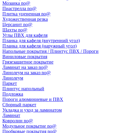
Мозаика no@
Пиастрелла no@
Плитка уцененная no@
Художественная резка
Церсанит no@
Шахты no@
Углы ПВХ для кафеля
Планка для кафеля (внутренний угол)
Планка для кафеля (наружный угол)
Напольные покрытия / Плинтус ПВХ / Пороги
Виниловые покрытия
Грязезащитное покрытие
Ламинат на заказ no@
Линолеум на заказ no@
Линолеум
Паркет
Плинтус напольный
Подложка
Пороги алюминиевые и ПВХ
Сборный паркет
Укладка и уход за ламинатом
Ламинат
Ковролин no@
Модульное покрытие no@
Пробковые покрытия no@