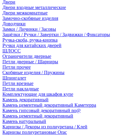
Двери
Двери входные металлические
Двери межкомнатные
Замочно-скобяные изделия
Доводчики
Замки / Личинки / Засовы
Защёлки / Ручки / Завертки / Задвижки / Фиксаторы
Ручка-скоба, ручка-кнопка
Ручки для китайских дверей
ШЛОСС
Ограничители дверные
Петли дверные / Шарниры
Петли прочее
Скобяные изделия / Пружины
Шпингалет
Петли врезные
Петли накладные
Комплектующие для шкафов купе
Камень декоративный
Камень цементный декоративный Каметерра
Камень гипсовый декоративный no@
Камень цементный декоративный
Камень натуральный
Карнизы / Декоры из полиуретана / Клей
Карнизы полиуретановые Orac