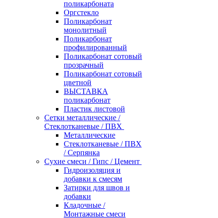
поликарбоната
Оргстекло
Поликарбонат
монолитный
Поликарбонат
профилированный
Поликарбонат сотовый
прозрачный
Поликарбонат сотовый
цветной
ВЫСТАВКА
поликарбонат
Пластик листовой
Сетки металлические /
Стеклотканевые / ПВХ
Металлические
Стеклотканевые / ПВХ
/ Серпянка
Сухие смеси / Гипс / Цемент
Гидроизоляция и
добавки к смесям
Затирки для швов и
добавки
Кладочные /
Монтажные смеси