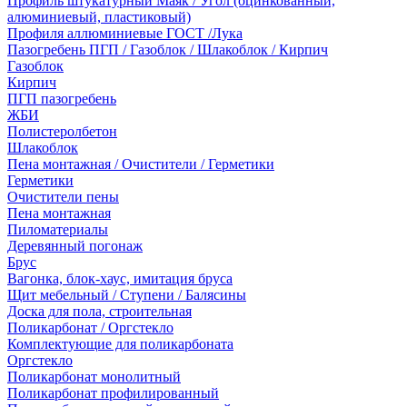
Профиль штукатурный Маяк / Угол (оцинкованный,
алюминиевый, пластиковый)
Профиля аллюминиевые ГОСТ /Лука
Пазогребень ПГП / Газоблок / Шлакоблок / Кирпич
Газоблок
Кирпич
ПГП пазогребень
ЖБИ
Полистеролбетон
Шлакоблок
Пена монтажная / Очистители / Герметики
Герметики
Очистители пены
Пена монтажная
Пиломатериалы
Деревянный погонаж
Брус
Вагонка, блок-хаус, имитация бруса
Щит мебельный / Ступени / Балясины
Доска для пола, строительная
Поликарбонат / Оргстекло
Комплектующие для поликарбоната
Оргстекло
Поликарбонат монолитный
Поликарбонат профилированный