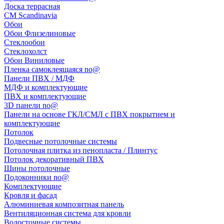
Доска террасная
CM Scandinavia
Обои
Обои Флизелиновые
Стеклообои
Стеклохолст
Обои Виниловые
Пленка самоклеящаяся no@
Панели ПВХ / МДФ
МДФ и комплектующие
ПВХ и комплектующие
3D панели no@
Панели на основе ГКЛ/СМЛ с ПВХ покрытием и
комплектующие
Потолок
Подвесные потолочные системы
Потолочная плитка из пенопласта / Плинтус
Потолок декоративный ПВХ
Шины потолочные
Подоконники no@
Комплектующие
Кровля и фасад
Алюминиевая композитная панель
Вентиляционная система для кровли
Водосточные системы