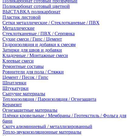
Поликарбонат сотовый прозрачный
Поликарбонат сотовый цветной
ВЫСТАВКА поликарбонат
Пластик листовой
Сетки металлические / Стеклотканевые / ПВХ
Металлические
Стеклотканевые / ПВХ / Серпянка
Сухие смеси / Гипс / Цемент
Гидроизоляция и добавки к смесям
Затирки для швов и добавки
Кладочные / Монтажные смеси
Клеевые смеси
Ремонтные составы
Ровнители для пола / Стяжки
Цемент / Песок / Гипс
Шпатлевки
Штукатурки
Сыпучие материалы
Теплоизоляция / Пароизоляция / Огнезащита
Керамзит
Огнезащитные материалы
Плёнки кровельные / Мембраны / Геотекстиль / Фольга для
бани
Скотч алюминиевый / металлизированный
Тепло-звукоизоляционные материалы