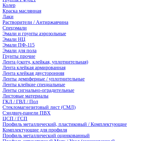
Колер
Краска маслянная
Лаки
Растворители / Антиржавчина
Спецэмали
Эмали и грунты аэрозольные
Эмали НЦ
Эмали ПФ-115
Эмали для пола
Грунты прочие
Лента (скотч, клейкая, уплотнительная)
Лента клейкая армированная
Лента клейкая двусторонняя
Ленты демпферные / уплотнительные
Ленты клейкие специальные
Ленты сигнально-оградительные
Листовые материалы
ГКЛ / ГВЛ / Пол
Стекломагнезитовый лист (СМЛ)
Сэндвич-панели ПВХ
ЦСП / ГСП
Профиль металлический, пластиковый / Комплектующие
Комплектующие для профиля
Профиль металлический оцинкованный