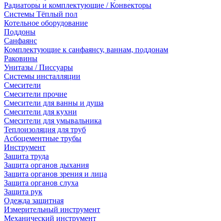
Радиаторы и комплектующие / Конвекторы
Системы Тёплый пол
Котельное оборудование
Поддоны
Санфаянс
Комплектующие к санфаянсу, ваннам, поддонам
Раковины
Унитазы / Писсуары
Системы инсталляции
Смесители
Смесители прочие
Смесители для ванны и душа
Смесители для кухни
Смесители для умывальника
Теплоизоляция для труб
Асбоцементные трубы
Инструмент
Защита труда
Защита органов дыхания
Защита органов зрения и лица
Защита органов слуха
Защита рук
Одежда защитная
Измерительный инструмент
Механический инструмент