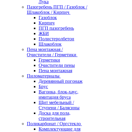
Лука
Пазогребень ПГП / Газоблок /
Шлакоблок / Кирпич
Газоблок
Кирпич
ПГП пазогребень
ЖБИ
Полистеролбетон
Шлакоблок
Пена монтажная /
Очистители / Герметики
Герметики
Очистители пены
Пена монтажная
Пиломатериалы
Деревянный погонаж
Брус
Вагонка, блок-хаус,
имитация бруса
Щит мебельный /
Ступени / Балясины
Доска для пола,
строительная
Поликарбонат / Оргстекло
Комплектующие для