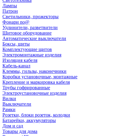
Светотехника
Лампы
Патрон
Светильники, прожекторы
Фонари no@
Удлинители, разветвители
Щитовое оборудование
Автоматические выключатели
Боксы, щиты
Комплектующие щитов
Электромонтажные изделия
Изоляция кабеля
Кабель-канал
Клеммы, гильзы, наконечники
Коробки установочные, монтажные
Крепление и маркировка кабеля
Трубы гофрированные
Электроустановочные изделия
Вилки
Выключатели
Рамки
Розетки, блоки розеток, колодки
Батарейки, аккумуляторы
Дом и сад
Товары для дома