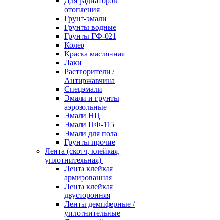
Для радиаторов
отопления
Грунт-эмали
Грунты водные
Грунты ГФ-021
Колер
Краска маслянная
Лаки
Растворители /
Антиржавчина
Спецэмали
Эмали и грунты
аэрозольные
Эмали НЦ
Эмали ПФ-115
Эмали для пола
Грунты прочие
Лента (скотч, клейкая,
уплотнительная)
Лента клейкая
армированная
Лента клейкая
двусторонняя
Ленты демпферные /
уплотнительные