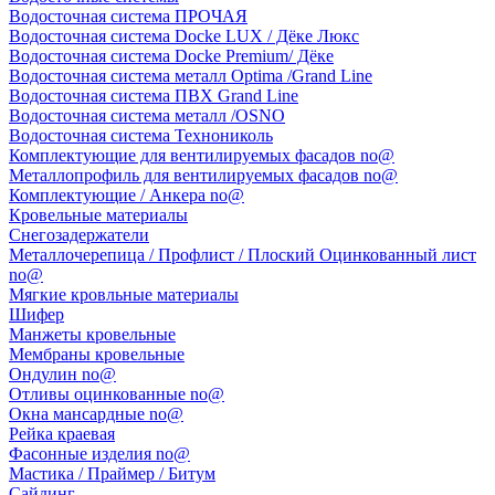
Водосточная система ПРОЧАЯ
Водосточная система Docke LUX / Дёке Люкс
Водосточная система Docke Premium/ Дёке
Водосточная система металл Optima /Grand Line
Водосточная система ПВХ Grand Line
Водосточная система металл /OSNO
Водосточная система Технониколь
Комплектующие для вентилируемых фасадов no@
Металлопрофиль для вентилируемых фасадов no@
Комплектующие / Анкера no@
Кровельные материалы
Снегозадержатели
Металлочерепица / Профлист / Плоский Оцинкованный лист
no@
Мягкие кровльные материалы
Шифер
Манжеты кровельные
Мембраны кровельные
Ондулин no@
Отливы оцинкованные no@
Окна мансардные no@
Рейка краевая
Фасонные изделия no@
Мастика / Праймер / Битум
Сайдинг