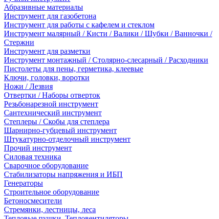
Абразивные материалы
Инструмент для газобетона
Инструмент для работы с кафелем и стеклом
Инструмент малярный / Кисти / Валики / Шубки / Ванночки /
Стержни
Инструмент для разметки
Инструмент монтажный / Столярно-слесарный / Расходники
Пистолеты для пены, герметика, клеевые
Ключи, головки, воротки
Ножи / Лезвия
Отвертки / Наборы отверток
Резьбонарезной инструмент
Сантехнический инструмент
Степлеры / Скобы для степлера
Шарнирно-губцевый инструмент
Штукатурно-отделочный инструмент
Прочий инструмент
Силовая техника
Сварочное оборудование
Стабилизаторы напряжения и ИБП
Генераторы
Строительное оборудование
Бетоносмесители
Стремянки, лестницы, леса
Тепловые пушки, Тепловентиляторы