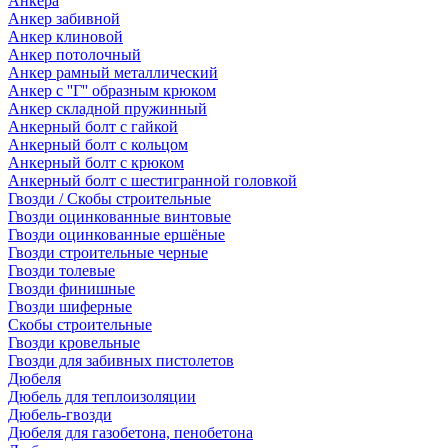
Анкера
Анкер забивной
Анкер клиновой
Анкер потолочный
Анкер рамный металлический
Анкер с ''Г'' образным крюком
Анкер складной пружинный
Анкерный болт с гайкой
Анкерный болт с кольцом
Анкерный болт с крюком
Анкерный болт с шестигранной головкой
Гвозди / Скобы строительные
Гвозди оцинкованные винтовые
Гвозди оцинкованные ершёные
Гвозди строительные черные
Гвозди толевые
Гвозди финишные
Гвозди шиферные
Скобы строительные
Гвозди кровельные
Гвозди для забивных пистолетов
Дюбеля
Дюбель для теплоизоляции
Дюбель-гвозди
Дюбеля для газобетона, пенобетона