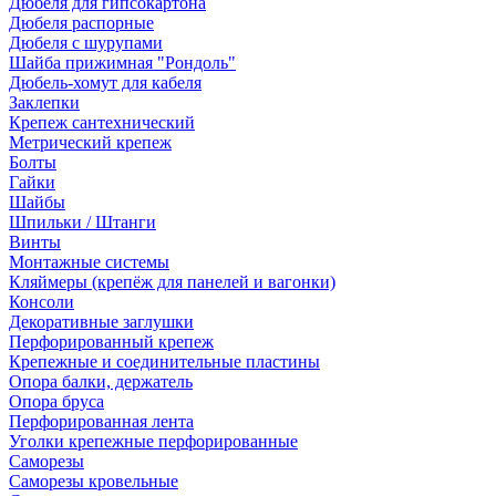
Дюбеля для гипсокартона
Дюбеля распорные
Дюбеля с шурупами
Шайба прижимная "Рондоль"
Дюбель-хомут для кабеля
Заклепки
Крепеж сантехнический
Метрический крепеж
Болты
Гайки
Шайбы
Шпильки / Штанги
Винты
Монтажные системы
Кляймеры (крепёж для панелей и вагонки)
Консоли
Декоративные заглушки
Перфорированный крепеж
Крепежные и соединительные пластины
Опора балки, держатель
Опора бруса
Перфорированная лента
Уголки крепежные перфорированные
Саморезы
Саморезы кровельные