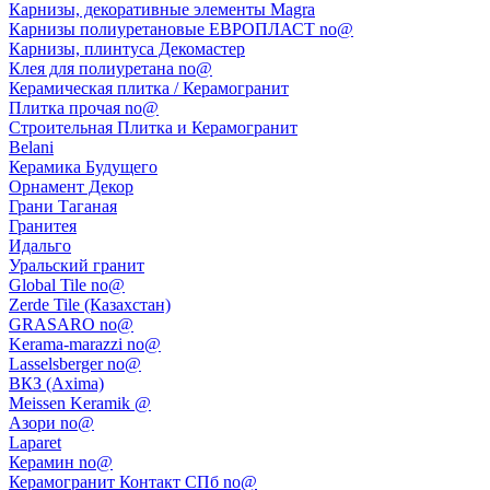
Карнизы, декоративные элементы Magra
Карнизы полиуретановые ЕВРОПЛАСТ no@
Карнизы, плинтуса Декомастер
Клея для полиуретана no@
Керамическая плитка / Керамогранит
Плитка прочая no@
Строительная Плитка и Керамогранит
Belani
Керамика Будущего
Орнамент Декор
Грани Таганая
Гранитея
Идальго
Уральский гранит
Global Tile no@
Zerde Tile (Казахстан)
GRASARO no@
Kerama-marazzi no@
Lasselsberger no@
ВКЗ (Axima)
Meissen Keramik @
Азори no@
Laparet
Керамин no@
Керамогранит Контакт СПб no@