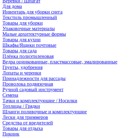
Веревки / Шпагат
Для дома
Инвентарь для уборки снега
Текстиль промышленный
Товары для уборки
Упаковочные материалы
Малые архитектурные формы
Товары для кухни
Шкафы/Ящики почтовые
Товары для сада
Плёнка полиэтиленовая
Ведра оцинкованные, пластмассовые, эмалированные
Грунты, удобрения
Лопаты и черенки
Принадлежности для рассады
Проволока подвязочная
Ручной садовый инструмент
Семена
Тачки и комплектующие / Носилки
Теплицы / Грядки
Шланги поливочные и комплектующие
Лески для триммеров
Средства от вредителей
Товары для отдыха
Пикник