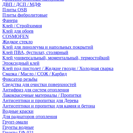
ДВП / ДСП / МДФ
Плиты OSB
Плиты фибролитовые
Фанера
Клей / Стройхимия
Клей для обоев
COSMOFEN
Жидкое стекло
Клей для линолеума и напольных покрытий
Клей ПВА, бустилат, столярный
Клей универсальный, моментальный, термостойкий
Эпоксидный клей
Клей под пистолет / Жидкие гвозди / Холодная сварка
Смазка / Масло / СОЖ / Карбид
Фиксатор резьбы
Средства для очистки поверхностей
Антифриз для систем отопления
Лакокрасочные материалы / Пропитки
Антисептики и пропитки для Дерева
Антисептики и пропитки для камня и бетона
Водные краски
Для радиаторов отопления
Грунт-эмали
Грунты водные
Грунты ГФ-021