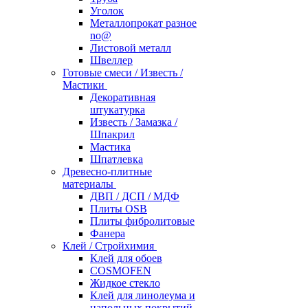
Уголок
Металлопрокат разное
no@
Листовой металл
Швеллер
Готовые смеси / Известь /
Мастики
Декоративная
штукатурка
Известь / Замазка /
Шпакрил
Мастика
Шпатлевка
Древесно-плитные
материалы
ДВП / ДСП / МДФ
Плиты OSB
Плиты фибролитовые
Фанера
Клей / Стройхимия
Клей для обоев
COSMOFEN
Жидкое стекло
Клей для линолеума и
напольных покрытий