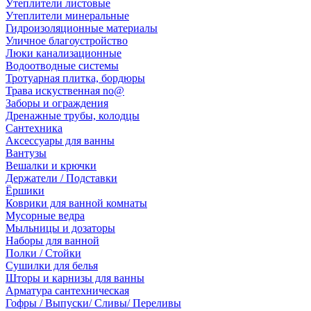
Утеплители листовые
Утеплители минеральные
Гидроизоляционные материалы
Уличное благоустройство
Люки канализационные
Водоотводные системы
Тротуарная плитка, бордюры
Трава искуственная no@
Заборы и ограждения
Дренажные трубы, колодцы
Сантехника
Аксессуары для ванны
Вантузы
Вешалки и крючки
Держатели / Подставки
Ёршики
Коврики для ванной комнаты
Мусорные ведра
Мыльницы и дозаторы
Наборы для ванной
Полки / Стойки
Сушилки для белья
Шторы и карнизы для ванны
Арматура сантехническая
Гофры / Выпуски/ Сливы/ Переливы