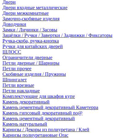
Двери
Двери входные металлические
Двери межкомнатные
Замочно-скобяные изделия
Доводчики
Замки / Личинки / Засовы
Защёлки / Ручки / Завертки / Задвижки / Фиксаторы
Ручка-скоба, ручка-кнопка
Ручки для китайских дверей
ШЛОСС
Ограничители дверные
Петли дверные / Шарниры
Петли прочее
Скобяные изделия / Пружины
Шпингалет
Петли врезные
Петли накладные
Комплектующие для шкафов купе
Камень декоративный
Камень цементный декоративный Каметерра
Камень гипсовый декоративный no@
Камень цементный декоративный
Камень натуральный
Карнизы / Декоры из полиуретана / Клей
Карнизы полиуретановые Orac