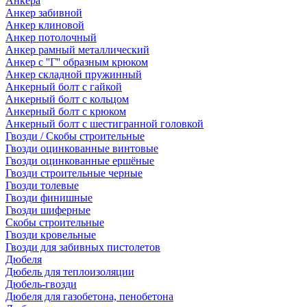
Анкера
Анкер забивной
Анкер клиновой
Анкер потолочный
Анкер рамный металлический
Анкер с ''Г'' образным крюком
Анкер складной пружинный
Анкерный болт с гайкой
Анкерный болт с кольцом
Анкерный болт с крюком
Анкерный болт с шестигранной головкой
Гвозди / Скобы строительные
Гвозди оцинкованные винтовые
Гвозди оцинкованные ершёные
Гвозди строительные черные
Гвозди толевые
Гвозди финишные
Гвозди шиферные
Скобы строительные
Гвозди кровельные
Гвозди для забивных пистолетов
Дюбеля
Дюбель для теплоизоляции
Дюбель-гвозди
Дюбеля для газобетона, пенобетона