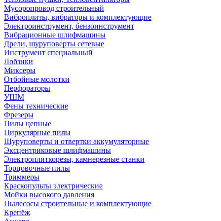
Мусоропровод строительный
Виброплиты, вибраторы и комплектующие
Электроинструмент, бензоинструмент
Вибрационные шлифмашины
Дрели, шуруповерты сетевые
Инструмент специальный
Лобзики
Миксеры
Отбойные молотки
Перфораторы
УШМ
Фены технические
Фрезеры
Пилы цепные
Циркулярные пилы
Шуруповерты и отвертки аккумуляторные
Эксцентриковые шлифмашины
Электроплиткорезы, камнерезные станки
Торцовочные пилы
Триммеры
Краскопульты электрические
Мойки высокого давления
Пылесосы строительные и комплектующие
Крепёж