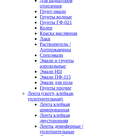
Для радиаторов
отопления
Грунт-эмали
Грунты водные
Грунты ГФ-021
Колер
Краска маслянная
Лаки
Растворители /
Антиржавчина
Спецэмали
Эмали и грунты
аэрозольные
Эмали НЦ
Эмали ПФ-115
Эмали для пола
Грунты прочие
Лента (скотч, клейкая,
уплотнительная)
Лента клейкая
армированная
Лента клейкая
двусторонняя
Ленты демпферные /
уплотнительные