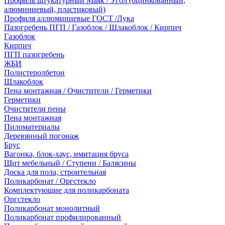
Профиль штукатурный Маяк / Угол (оцинкованный,
алюминиевый, пластиковый)
Профиля аллюминиевые ГОСТ /Лука
Пазогребень ПГП / Газоблок / Шлакоблок / Кирпич
Газоблок
Кирпич
ПГП пазогребень
ЖБИ
Полистеролбетон
Шлакоблок
Пена монтажная / Очистители / Герметики
Герметики
Очистители пены
Пена монтажная
Пиломатериалы
Деревянный погонаж
Брус
Вагонка, блок-хаус, имитация бруса
Щит мебельный / Ступени / Балясины
Доска для пола, строительная
Поликарбонат / Оргстекло
Комплектующие для поликарбоната
Оргстекло
Поликарбонат монолитный
Поликарбонат профилированный