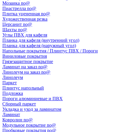
Мозаика no@
Пиастрелла no@
Плитка уцененная no@
Художественная резка
Церсанит no@
Шахты no@
Углы ПВХ для кафеля
Планка для кафеля (внутренний угол)
Планка для кафеля (наружный угол)
Напольные покрытия / Плинтус ПВХ / Пороги
Виниловые покрытия
Грязезащитное покрытие
Ламинат на заказ no@
Линолеум на заказ no@
Линолеум
Паркет
Плинтус напольный
Подложка
Пороги алюминиевые и ПВХ
Сборный паркет
Укладка и уход за ламинатом
Ламинат
Ковролин no@
Модульное покрытие no@
Пробковые покрытия no@