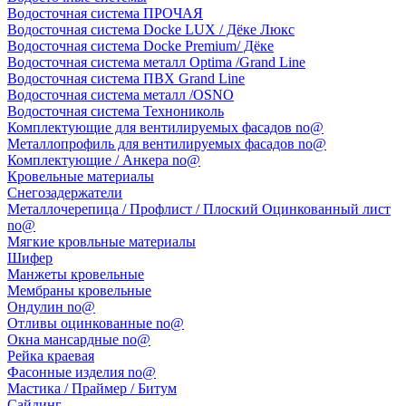
Водосточная система ПРОЧАЯ
Водосточная система Docke LUX / Дёке Люкс
Водосточная система Docke Premium/ Дёке
Водосточная система металл Optima /Grand Line
Водосточная система ПВХ Grand Line
Водосточная система металл /OSNO
Водосточная система Технониколь
Комплектующие для вентилируемых фасадов no@
Металлопрофиль для вентилируемых фасадов no@
Комплектующие / Анкера no@
Кровельные материалы
Снегозадержатели
Металлочерепица / Профлист / Плоский Оцинкованный лист
no@
Мягкие кровльные материалы
Шифер
Манжеты кровельные
Мембраны кровельные
Ондулин no@
Отливы оцинкованные no@
Окна мансардные no@
Рейка краевая
Фасонные изделия no@
Мастика / Праймер / Битум
Сайдинг