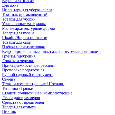
Веревки / Шпагат
Для дома
Инвентарь для уборки снега
Текстиль промышленный
Товары для уборки
Упаковочные материалы
Малые архитектурные формы
Товары для кухни
Шкафы/Ящики почтовые
Товары для сада
Плёнка полиэтиленовая
Ведра оцинкованные, пластмассовые, эмалированные
Грунты, удобрения
Лопаты и черенки
Принадлежности для рассады
Проволока подвязочная
Ручной садовый инструмент
Семена
Тачки и комплектующие / Носилки
Теплицы / Грядки
Шланги поливочные и комплектующие
Лески для триммеров
Средства от вредителей
Товары для отдыха
Пикник