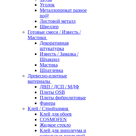
Уголок
Металлопрокат разное
no@
Листовой металл
Швеллер
Готовые смеси / Известь /
Мастики
Декоративная
штукатурка
Известь / Замазка /
Шпакрил
Мастика
Шпатлевка
Древесно-плитные
материалы
ДВП / ДСП / МДФ
Плиты OSB
Плиты фибролитовые
Фанера
Клей / Стройхимия
Клей для обоев
COSMOFEN
Жидкое стекло
Клей для линолеума и
напольных покрытий