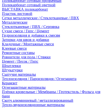
Поликарбонат сотовый прозрачный
Поликарбонат сотовый цветной
ВЫСТАВКА поликарбонат
Пластик листовой
Сетки металлические / Стеклотканевые / ПВХ
Металлические
Стеклотканевые / ПВХ / Серпянка
Сухие смеси / Гипс / Цемент
Гидроизоляция и добавки к смесям
Затирки для швов и добавки
Кладочные / Монтажные смеси
Клеевые смеси
Ремонтные составы
Ровнители для пола / Стяжки
Цемент / Песок / Гипс
Шпатлевки
Штукатурки
Сыпучие материалы
Теплоизоляция / Пароизоляция / Огнезащита
Керамзит
Огнезащитные материалы
Плёнки кровельные / Мембраны / Геотекстиль / Фольга для
бани
Скотч алюминиевый / металлизированный
Тепло-звукоизоляционные материалы