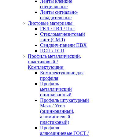
Ленты клейкие
специальные
Ленты сигнально-
оградительные
Листовые материалы
ГКЛ / ГВЛ / Пол
Стекломагнезитовый
лист (СМЛ)
Сэндвич-панели ПВХ
ЦСП / ГСП
Профиль металлический,
пластиковый /
Комплектующие
Комплектующие для
профиля
Профиль
металлический
оцинкованный
Профиль штукатурный
Маяк / Угол
(оцинкованный,
алюминиевый,
пластиковый)
Профиля
аллюминиевые ГОСТ /