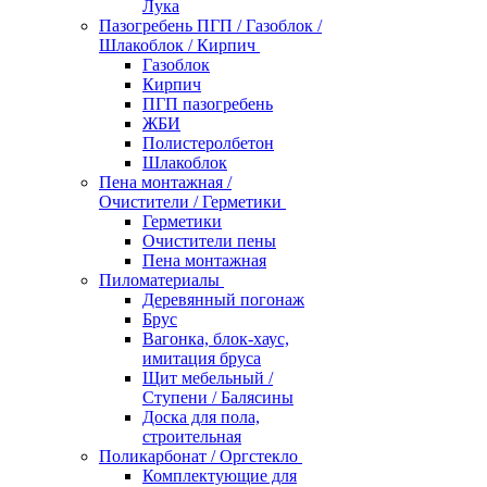
Лука
Пазогребень ПГП / Газоблок /
Шлакоблок / Кирпич
Газоблок
Кирпич
ПГП пазогребень
ЖБИ
Полистеролбетон
Шлакоблок
Пена монтажная /
Очистители / Герметики
Герметики
Очистители пены
Пена монтажная
Пиломатериалы
Деревянный погонаж
Брус
Вагонка, блок-хаус,
имитация бруса
Щит мебельный /
Ступени / Балясины
Доска для пола,
строительная
Поликарбонат / Оргстекло
Комплектующие для