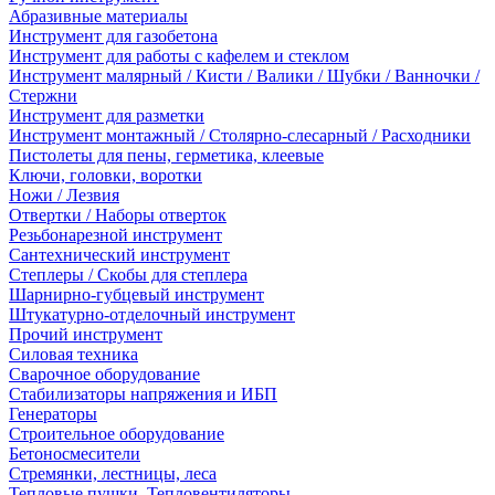
Абразивные материалы
Инструмент для газобетона
Инструмент для работы с кафелем и стеклом
Инструмент малярный / Кисти / Валики / Шубки / Ванночки /
Стержни
Инструмент для разметки
Инструмент монтажный / Столярно-слесарный / Расходники
Пистолеты для пены, герметика, клеевые
Ключи, головки, воротки
Ножи / Лезвия
Отвертки / Наборы отверток
Резьбонарезной инструмент
Сантехнический инструмент
Степлеры / Скобы для степлера
Шарнирно-губцевый инструмент
Штукатурно-отделочный инструмент
Прочий инструмент
Силовая техника
Сварочное оборудование
Стабилизаторы напряжения и ИБП
Генераторы
Строительное оборудование
Бетоносмесители
Стремянки, лестницы, леса
Тепловые пушки, Тепловентиляторы