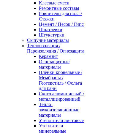
Клеевые смеси
Ремонтные составы
Ровнители для пола /
Стяжки
Цемент / Песок / Гипс
Шпатлевки
Штукатурки
Сыпучие материалы
Теплоизоляция /
Пароизоляция / Огнезащита
Керамзит
Огнезащитные
материалы
Плёнки кровельные /
Мембраны /
Геотекстиль / Фольга
для бани
Скотч алюминиевый /
металлизированный
Тепло-
звукоизоляционные
материалы
Утеплители листовые
Утеплители
минеральные