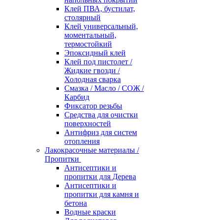
Клей ПВА, бустилат,
столярный
Клей универсальный,
моментальный,
термостойкий
Эпоксидный клей
Клей под пистолет /
Жидкие гвозди /
Холодная сварка
Смазка / Масло / СОЖ /
Карбид
Фиксатор резьбы
Средства для очистки
поверхностей
Антифриз для систем
отопления
Лакокрасочные материалы /
Пропитки
Антисептики и
пропитки для Дерева
Антисептики и
пропитки для камня и
бетона
Водные краски