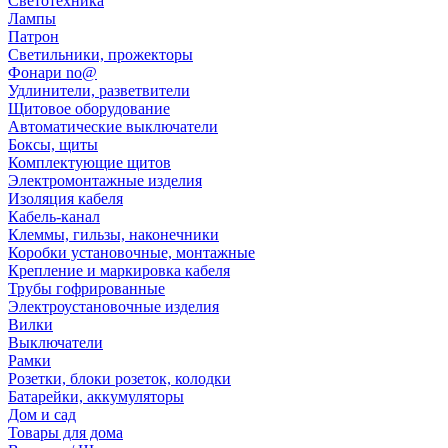
Светотехника
Лампы
Патрон
Светильники, прожекторы
Фонари no@
Удлинители, разветвители
Щитовое оборудование
Автоматические выключатели
Боксы, щиты
Комплектующие щитов
Электромонтажные изделия
Изоляция кабеля
Кабель-канал
Клеммы, гильзы, наконечники
Коробки установочные, монтажные
Крепление и маркировка кабеля
Трубы гофрированные
Электроустановочные изделия
Вилки
Выключатели
Рамки
Розетки, блоки розеток, колодки
Батарейки, аккумуляторы
Дом и сад
Товары для дома