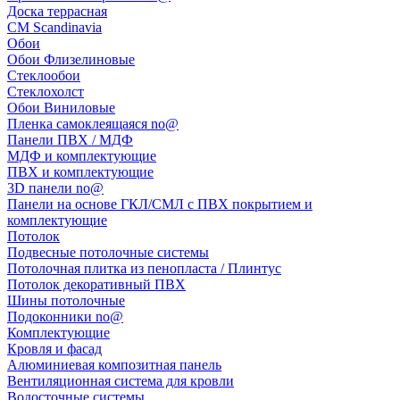
Доска террасная
CM Scandinavia
Обои
Обои Флизелиновые
Стеклообои
Стеклохолст
Обои Виниловые
Пленка самоклеящаяся no@
Панели ПВХ / МДФ
МДФ и комплектующие
ПВХ и комплектующие
3D панели no@
Панели на основе ГКЛ/СМЛ с ПВХ покрытием и
комплектующие
Потолок
Подвесные потолочные системы
Потолочная плитка из пенопласта / Плинтус
Потолок декоративный ПВХ
Шины потолочные
Подоконники no@
Комплектующие
Кровля и фасад
Алюминиевая композитная панель
Вентиляционная система для кровли
Водосточные системы