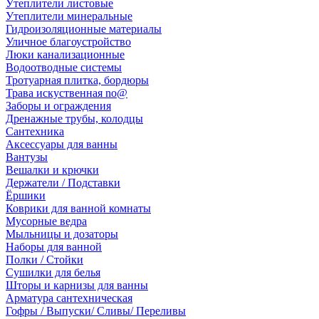
Утеплители листовые
Утеплители минеральные
Гидроизоляционные материалы
Уличное благоустройство
Люки канализационные
Водоотводные системы
Тротуарная плитка, бордюры
Трава искуственная no@
Заборы и ограждения
Дренажные трубы, колодцы
Сантехника
Аксессуары для ванны
Вантузы
Вешалки и крючки
Держатели / Подставки
Ёршики
Коврики для ванной комнаты
Мусорные ведра
Мыльницы и дозаторы
Наборы для ванной
Полки / Стойки
Сушилки для белья
Шторы и карнизы для ванны
Арматура сантехническая
Гофры / Выпуски/ Сливы/ Переливы