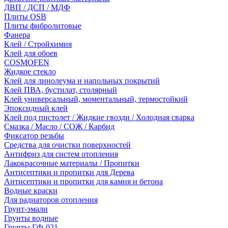
ДВП / ДСП / МДФ
Плиты OSB
Плиты фибролитовые
Фанера
Клей / Стройхимия
Клей для обоев
COSMOFEN
Жидкое стекло
Клей для линолеума и напольных покрытий
Клей ПВА, бустилат, столярный
Клей универсальный, моментальный, термостойкий
Эпоксидный клей
Клей под пистолет / Жидкие гвозди / Холодная сварка
Смазка / Масло / СОЖ / Карбид
Фиксатор резьбы
Средства для очистки поверхностей
Антифриз для систем отопления
Лакокрасочные материалы / Пропитки
Антисептики и пропитки для Дерева
Антисептики и пропитки для камня и бетона
Водные краски
Для радиаторов отопления
Грунт-эмали
Грунты водные
Грунты ГФ-021