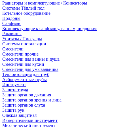
Радиаторы и комплектующие / Конвекторы
Системы Тёплый пол
Котельное оборудование
Поддоны
Санфаянс
Комплектующие к санфаянсу, ваннам, поддонам
Раковины
Унитазы / Писсуары
Системы инсталляции
Смесители
Смесители прочие
Смесители для ванны и душа
Смесители для кухни
Смесители для умывальника
Теплоизоляция для труб
Асбоцементные трубы
Инструмент
Защита труда
Защита органов дыхания
Защита органов зрения и лица
Защита органов слуха
Защита рук
Одежда защитная
Измерительный инструмент
Механический инструмент