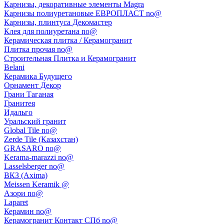
Карнизы, декоративные элементы Magra
Карнизы полиуретановые ЕВРОПЛАСТ no@
Карнизы, плинтуса Декомастер
Клея для полиуретана no@
Керамическая плитка / Керамогранит
Плитка прочая no@
Строительная Плитка и Керамогранит
Belani
Керамика Будущего
Орнамент Декор
Грани Таганая
Гранитея
Идальго
Уральский гранит
Global Tile no@
Zerde Tile (Казахстан)
GRASARO no@
Kerama-marazzi no@
Lasselsberger no@
ВКЗ (Axima)
Meissen Keramik @
Азори no@
Laparet
Керамин no@
Керамогранит Контакт СПб no@