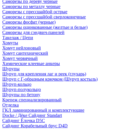
Саморезы по дереву черные
Саморезы по металлу черные
Саморезы с прессшайбой острые
Саморезы с прессшайбой сверлоконечные
Саморезы фосфат (черные)
Саморезы оцинкованные (желтые и белые)
Саморезы для сэндвич-панелей
Такелаж / Цепи
Хомуты
Хомут нейлоновый
Хомут сантехнический
Хомут червячный
Химические клеевые анкеры
Шурупы
Шуруп для крепления лаг и реек (глухарь)
Шуруп с Г-образным крючком (Шуруп костыль)
Шуруп-кольцо
Шуруп-полукольцо
Шурупы по бетону
Крепеж специализированный
Отделка
ГКЛ ламинированный и комплектующие
Docke / Дёке Сайдинг Standart
Сайдинг Ёлочка D5C
Сайдинг Корабельный брус D4D