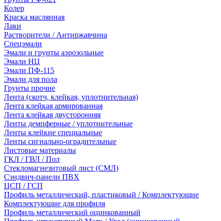
Колер
Краска маслянная
Лаки
Растворители / Антиржавчина
Спецэмали
Эмали и грунты аэрозольные
Эмали НЦ
Эмали ПФ-115
Эмали для пола
Грунты прочие
Лента (скотч, клейкая, уплотнительная)
Лента клейкая армированная
Лента клейкая двусторонняя
Ленты демпферные / уплотнительные
Ленты клейкие специальные
Ленты сигнально-оградительные
Листовые материалы
ГКЛ / ГВЛ / Пол
Стекломагнезитовый лист (СМЛ)
Сэндвич-панели ПВХ
ЦСП / ГСП
Профиль металлический, пластиковый / Комплектующие
Комплектующие для профиля
Профиль металлический оцинкованный