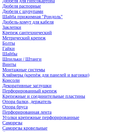
Дюбеля для гипсокартона
Дюбеля распорные
Дюбеля с шурупами
Шайба прижимная "Рондоль"
Дюбель-хомут для кабеля
Заклепки
Крепеж сантехнический
Метрический крепеж
Болты
Гайки
Шайбы
Шпильки / Штанги
Винты
Монтажные системы
Кляймеры (крепёж для панелей и вагонки)
Консоли
Декоративные заглушки
Перфорированный крепеж
Крепежные и соединительные пластины
Опора балки, держатель
Опора бруса
Перфорированная лента
Уголки крепежные перфорированные
Саморезы
Саморезы кровельные