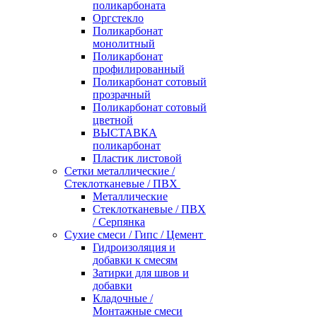
поликарбоната
Оргстекло
Поликарбонат
монолитный
Поликарбонат
профилированный
Поликарбонат сотовый
прозрачный
Поликарбонат сотовый
цветной
ВЫСТАВКА
поликарбонат
Пластик листовой
Сетки металлические /
Стеклотканевые / ПВХ
Металлические
Стеклотканевые / ПВХ
/ Серпянка
Сухие смеси / Гипс / Цемент
Гидроизоляция и
добавки к смесям
Затирки для швов и
добавки
Кладочные /
Монтажные смеси