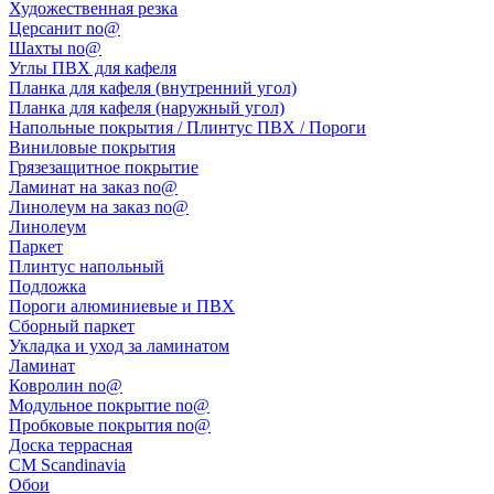
Художественная резка
Церсанит no@
Шахты no@
Углы ПВХ для кафеля
Планка для кафеля (внутренний угол)
Планка для кафеля (наружный угол)
Напольные покрытия / Плинтус ПВХ / Пороги
Виниловые покрытия
Грязезащитное покрытие
Ламинат на заказ no@
Линолеум на заказ no@
Линолеум
Паркет
Плинтус напольный
Подложка
Пороги алюминиевые и ПВХ
Сборный паркет
Укладка и уход за ламинатом
Ламинат
Ковролин no@
Модульное покрытие no@
Пробковые покрытия no@
Доска террасная
CM Scandinavia
Обои