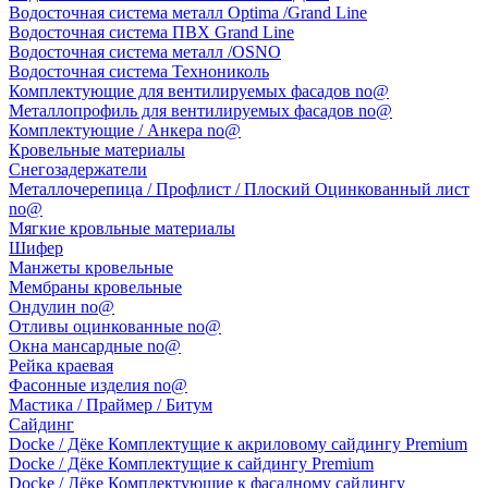
Водосточная система металл Optima /Grand Line
Водосточная система ПВХ Grand Line
Водосточная система металл /OSNO
Водосточная система Технониколь
Комплектующие для вентилируемых фасадов no@
Металлопрофиль для вентилируемых фасадов no@
Комплектующие / Анкера no@
Кровельные материалы
Снегозадержатели
Металлочерепица / Профлист / Плоский Оцинкованный лист
no@
Мягкие кровльные материалы
Шифер
Манжеты кровельные
Мембраны кровельные
Ондулин no@
Отливы оцинкованные no@
Окна мансардные no@
Рейка краевая
Фасонные изделия no@
Мастика / Праймер / Битум
Сайдинг
Docke / Дёке Комплектущие к акриловому сайдингу Premium
Docke / Дёке Комплектущие к сайдингу Premium
Docke / Дёке Комплектующие к фасадному сайдингу