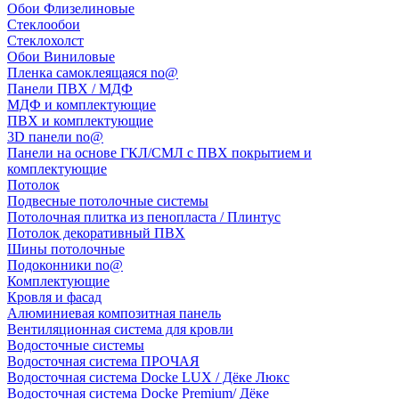
Обои Флизелиновые
Стеклообои
Стеклохолст
Обои Виниловые
Пленка самоклеящаяся no@
Панели ПВХ / МДФ
МДФ и комплектующие
ПВХ и комплектующие
3D панели no@
Панели на основе ГКЛ/СМЛ с ПВХ покрытием и
комплектующие
Потолок
Подвесные потолочные системы
Потолочная плитка из пенопласта / Плинтус
Потолок декоративный ПВХ
Шины потолочные
Подоконники no@
Комплектующие
Кровля и фасад
Алюминиевая композитная панель
Вентиляционная система для кровли
Водосточные системы
Водосточная система ПРОЧАЯ
Водосточная система Docke LUX / Дёке Люкс
Водосточная система Docke Premium/ Дёке