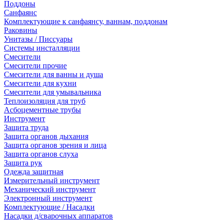
Поддоны
Санфаянс
Комплектующие к санфаянсу, ваннам, поддонам
Раковины
Унитазы / Писсуары
Системы инсталляции
Смесители
Смесители прочие
Смесители для ванны и душа
Смесители для кухни
Смесители для умывальника
Теплоизоляция для труб
Асбоцементные трубы
Инструмент
Защита труда
Защита органов дыхания
Защита органов зрения и лица
Защита органов слуха
Защита рук
Одежда защитная
Измерительный инструмент
Механический инструмент
Электронный инструмент
Комплектующие / Насадки
Насадки д/сварочных аппаратов