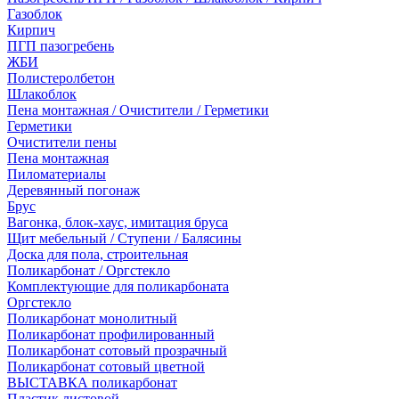
Газоблок
Кирпич
ПГП пазогребень
ЖБИ
Полистеролбетон
Шлакоблок
Пена монтажная / Очистители / Герметики
Герметики
Очистители пены
Пена монтажная
Пиломатериалы
Деревянный погонаж
Брус
Вагонка, блок-хаус, имитация бруса
Щит мебельный / Ступени / Балясины
Доска для пола, строительная
Поликарбонат / Оргстекло
Комплектующие для поликарбоната
Оргстекло
Поликарбонат монолитный
Поликарбонат профилированный
Поликарбонат сотовый прозрачный
Поликарбонат сотовый цветной
ВЫСТАВКА поликарбонат
Пластик листовой