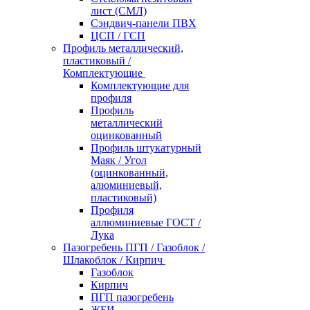
лист (СМЛ)
Сэндвич-панели ПВХ
ЦСП / ГСП
Профиль металлический,
пластиковый /
Комплектующие
Комплектующие для
профиля
Профиль
металлический
оцинкованный
Профиль штукатурный
Маяк / Угол
(оцинкованный,
алюминиевый,
пластиковый)
Профиля
аллюминиевые ГОСТ /
Лука
Пазогребень ПГП / Газоблок /
Шлакоблок / Кирпич
Газоблок
Кирпич
ПГП пазогребень
ЖБИ