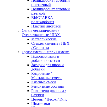
Поликарбонат сотовый
прозрачный
Поликарбонат сотовый
цветной
ВЫСТАВКА
поликарбонат
Пластик листовой
Сетки металлические /
Стеклотканевые / ПВХ
Металлические
Стеклотканевые / ПВХ
/ Серпянка
Сухие смеси / Гипс / Цемент
Гидроизоляция и
добавки к смесям
Затирки для швов и
добавки
Кладочные /
Монтажные смеси
Клеевые смеси
Ремонтные составы
Ровнители для пола /
Стяжки
Цемент / Песок / Гипс
Шпатлевки