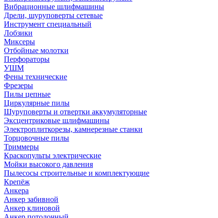
Вибрационные шлифмашины
Дрели, шуруповерты сетевые
Инструмент специальный
Лобзики
Миксеры
Отбойные молотки
Перфораторы
УШМ
Фены технические
Фрезеры
Пилы цепные
Циркулярные пилы
Шуруповерты и отвертки аккумуляторные
Эксцентриковые шлифмашины
Электроплиткорезы, камнерезные станки
Торцовочные пилы
Триммеры
Краскопульты электрические
Мойки высокого давления
Пылесосы строительные и комплектующие
Крепёж
Анкера
Анкер забивной
Анкер клиновой
Анкер потолочный