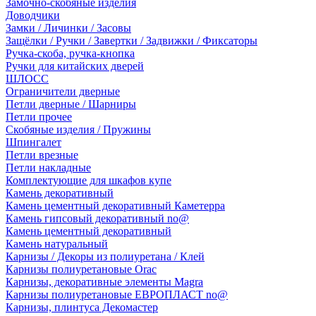
Замочно-скобяные изделия
Доводчики
Замки / Личинки / Засовы
Защёлки / Ручки / Завертки / Задвижки / Фиксаторы
Ручка-скоба, ручка-кнопка
Ручки для китайских дверей
ШЛОСС
Ограничители дверные
Петли дверные / Шарниры
Петли прочее
Скобяные изделия / Пружины
Шпингалет
Петли врезные
Петли накладные
Комплектующие для шкафов купе
Камень декоративный
Камень цементный декоративный Каметерра
Камень гипсовый декоративный no@
Камень цементный декоративный
Камень натуральный
Карнизы / Декоры из полиуретана / Клей
Карнизы полиуретановые Orac
Карнизы, декоративные элементы Magra
Карнизы полиуретановые ЕВРОПЛАСТ no@
Карнизы, плинтуса Декомастер