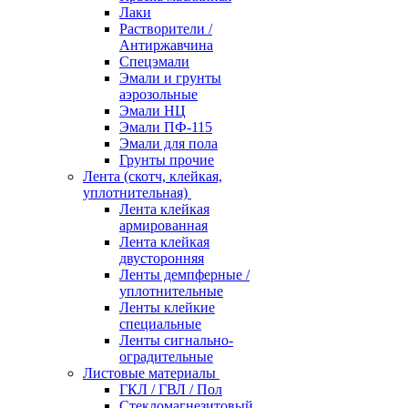
Лаки
Растворители /
Антиржавчина
Спецэмали
Эмали и грунты
аэрозольные
Эмали НЦ
Эмали ПФ-115
Эмали для пола
Грунты прочие
Лента (скотч, клейкая,
уплотнительная)
Лента клейкая
армированная
Лента клейкая
двусторонняя
Ленты демпферные /
уплотнительные
Ленты клейкие
специальные
Ленты сигнально-
оградительные
Листовые материалы
ГКЛ / ГВЛ / Пол
Стекломагнезитовый