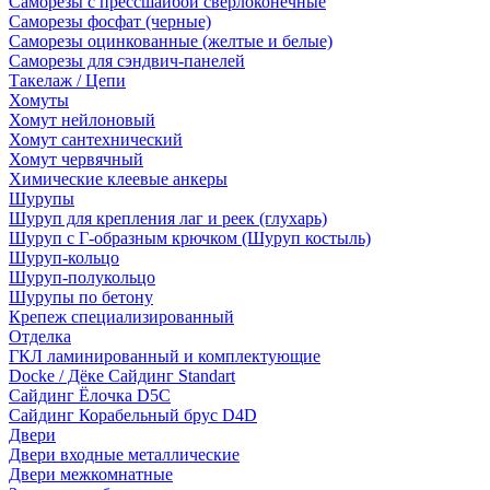
Саморезы с прессшайбой сверлоконечные
Саморезы фосфат (черные)
Саморезы оцинкованные (желтые и белые)
Саморезы для сэндвич-панелей
Такелаж / Цепи
Хомуты
Хомут нейлоновый
Хомут сантехнический
Хомут червячный
Химические клеевые анкеры
Шурупы
Шуруп для крепления лаг и реек (глухарь)
Шуруп с Г-образным крючком (Шуруп костыль)
Шуруп-кольцо
Шуруп-полукольцо
Шурупы по бетону
Крепеж специализированный
Отделка
ГКЛ ламинированный и комплектующие
Docke / Дёке Сайдинг Standart
Сайдинг Ёлочка D5C
Сайдинг Корабельный брус D4D
Двери
Двери входные металлические
Двери межкомнатные