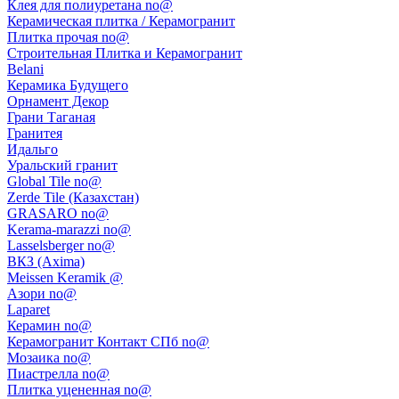
Клея для полиуретана no@
Керамическая плитка / Керамогранит
Плитка прочая no@
Строительная Плитка и Керамогранит
Belani
Керамика Будущего
Орнамент Декор
Грани Таганая
Гранитея
Идальго
Уральский гранит
Global Tile no@
Zerde Tile (Казахстан)
GRASARO no@
Kerama-marazzi no@
Lasselsberger no@
ВКЗ (Axima)
Meissen Keramik @
Азори no@
Laparet
Керамин no@
Керамогранит Контакт СПб no@
Мозаика no@
Пиастрелла no@
Плитка уцененная no@