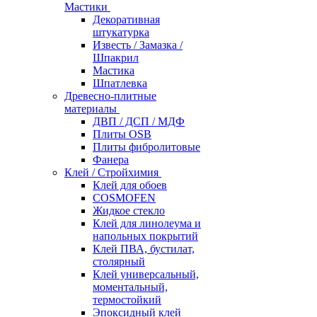
Мастики
Декоративная
штукатурка
Известь / Замазка /
Шпакрил
Мастика
Шпатлевка
Древесно-плитные
материалы
ДВП / ДСП / МДФ
Плиты OSB
Плиты фибролитовые
Фанера
Клей / Стройхимия
Клей для обоев
COSMOFEN
Жидкое стекло
Клей для линолеума и
напольных покрытий
Клей ПВА, бустилат,
столярный
Клей универсальный,
моментальный,
термостойкий
Эпоксидный клей