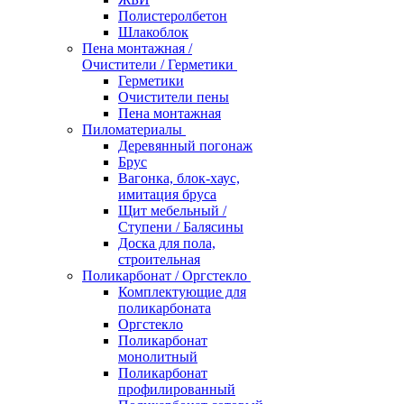
Полистеролбетон
Шлакоблок
Пена монтажная /
Очистители / Герметики
Герметики
Очистители пены
Пена монтажная
Пиломатериалы
Деревянный погонаж
Брус
Вагонка, блок-хаус,
имитация бруса
Щит мебельный /
Ступени / Балясины
Доска для пола,
строительная
Поликарбонат / Оргстекло
Комплектующие для
поликарбоната
Оргстекло
Поликарбонат
монолитный
Поликарбонат
профилированный