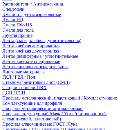
Растворители / Антиржавчина
Спецэмали
Эмали и грунты аэрозольные
Эмали НЦ
Эмали ПФ-115
Эмали для пола
Грунты прочие
Лента (скотч, клейкая, уплотнительная)
Лента клейкая армированная
Лента клейкая двусторонняя
Ленты демпферные / уплотнительные
Ленты клейкие специальные
Ленты сигнально-оградительные
Листовые материалы
ГКЛ / ГВЛ / Пол
Стекломагнезитовый лист (СМЛ)
Сэндвич-панели ПВХ
ЦСП / ГСП
Профиль металлический, пластиковый / Комплектующие
Комплектующие для профиля
Профиль металлический оцинкованный
Профиль штукатурный Маяк / Угол (оцинкованный,
алюминиевый, пластиковый)
Профиля аллюминиевые ГОСТ /Лука
Пазогребень ПГП / Газоблок / Шлакоблок / Кирпич