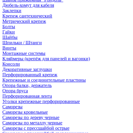
Дюбель-хомут для кабеля
Заклепки
Крепеж сантехнический
Метрический крепеж
Болты
Гайки
Шайбы
Шпильки / Штанги
Винты
Монтажные системы
Кляймеры (крепёж для панелей и вагонки)
Консоли
Декоративные заглушки
Перфорированный крепеж
Крепежные и соединительные пластины
Опора балки, держатель
Опора бруса
Перфорированная лента
Уголки крепежные перфорированные
Саморезы
Саморезы кровельные
Саморезы по дереву черные
Саморезы по металлу черные
Саморезы с прессшайбой острые