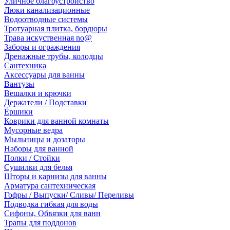
Уличное благоустройство
Люки канализационные
Водоотводные системы
Тротуарная плитка, бордюры
Трава искуственная no@
Заборы и ограждения
Дренажные трубы, колодцы
Сантехника
Аксессуары для ванны
Вантузы
Вешалки и крючки
Держатели / Подставки
Ёршики
Коврики для ванной комнаты
Мусорные ведра
Мыльницы и дозаторы
Наборы для ванной
Полки / Стойки
Сушилки для белья
Шторы и карнизы для ванны
Арматура сантехническая
Гофры / Выпуски/ Сливы/ Переливы
Подводка гибкая для воды
Сифоны, Обвязки для ванн
Трапы для поддонов