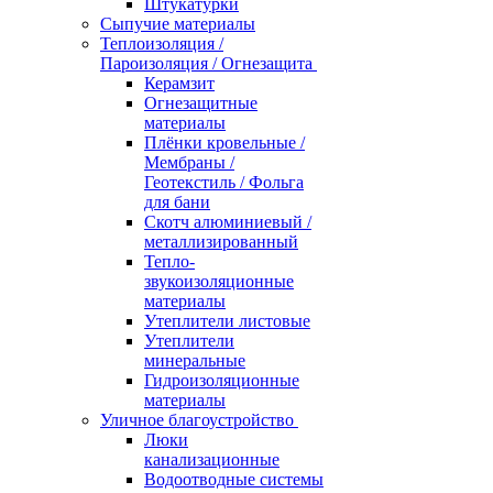
Штукатурки
Сыпучие материалы
Теплоизоляция /
Пароизоляция / Огнезащита
Керамзит
Огнезащитные
материалы
Плёнки кровельные /
Мембраны /
Геотекстиль / Фольга
для бани
Скотч алюминиевый /
металлизированный
Тепло-
звукоизоляционные
материалы
Утеплители листовые
Утеплители
минеральные
Гидроизоляционные
материалы
Уличное благоустройство
Люки
канализационные
Водоотводные системы