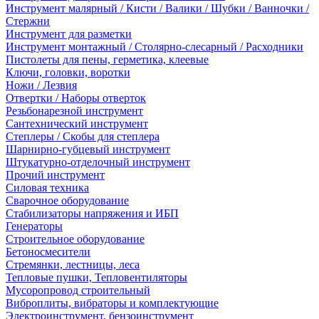
Инструмент малярный / Кисти / Валики / Шубки / Ванночки /
Стержни
Инструмент для разметки
Инструмент монтажный / Столярно-слесарный / Расходники
Пистолеты для пены, герметика, клеевые
Ключи, головки, воротки
Ножи / Лезвия
Отвертки / Наборы отверток
Резьбонарезной инструмент
Сантехнический инструмент
Степлеры / Скобы для степлера
Шарнирно-губцевый инструмент
Штукатурно-отделочный инструмент
Прочий инструмент
Силовая техника
Сварочное оборудование
Стабилизаторы напряжения и ИБП
Генераторы
Строительное оборудование
Бетоносмесители
Стремянки, лестницы, леса
Тепловые пушки, Тепловентиляторы
Мусоропровод строительный
Виброплиты, вибраторы и комплектующие
Электроинструмент, бензоинструмент