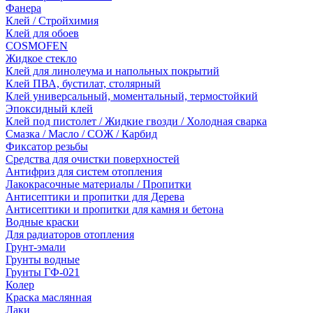
Фанера
Клей / Стройхимия
Клей для обоев
COSMOFEN
Жидкое стекло
Клей для линолеума и напольных покрытий
Клей ПВА, бустилат, столярный
Клей универсальный, моментальный, термостойкий
Эпоксидный клей
Клей под пистолет / Жидкие гвозди / Холодная сварка
Смазка / Масло / СОЖ / Карбид
Фиксатор резьбы
Средства для очистки поверхностей
Антифриз для систем отопления
Лакокрасочные материалы / Пропитки
Антисептики и пропитки для Дерева
Антисептики и пропитки для камня и бетона
Водные краски
Для радиаторов отопления
Грунт-эмали
Грунты водные
Грунты ГФ-021
Колер
Краска маслянная
Лаки