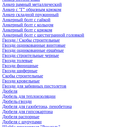
Анкер рамный металлический
Анкер с ''Г'' образным крюком
Анкер складной пружинный
Анкерный болт с гайкой
Анкерный болт с кольцом
Анкерный болт с крюком
Анкерный болт с шестигранной головкой
Гвозди / Скобы строительные
Гвозди оцинкованные винтовые
Гвозди оцинкованные ершёные
Гвозди строительные черные
Гвозди толевые
Гвозди финишные
Гвозди шиферные
Скобы строительные
Гвозди кровельные
Гвозди для забивных пистолетов
Дюбеля
Дюбель для теплоизоляции
Дюбель-гвозди
Дюбеля для газобетона, пенобетона
Дюбеля для гипсокартона
Дюбеля распорные
Дюбеля с шурупами
Шайба прижимная "Рондоль"