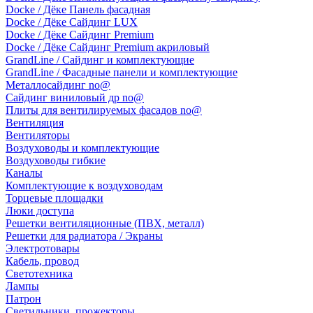
Docke / Дёке Панель фасадная
Docke / Дёке Сайдинг LUX
Docke / Дёке Сайдинг Premium
Docke / Дёке Сайдинг Premium акриловый
GrandLine / Сайдинг и комплектующие
GrandLine / Фасадные панели и комплектующие
Металлосайдинг no@
Сайдинг виниловый др no@
Плиты для вентилируемых фасадов no@
Вентиляция
Вентиляторы
Воздуховоды и комплектующие
Воздуховоды гибкие
Каналы
Комплектующие к воздуховодам
Торцевые площадки
Люки доступа
Решетки вентиляционные (ПВХ, металл)
Решетки для радиатора / Экраны
Электротовары
Кабель, провод
Светотехника
Лампы
Патрон
Светильники, прожекторы