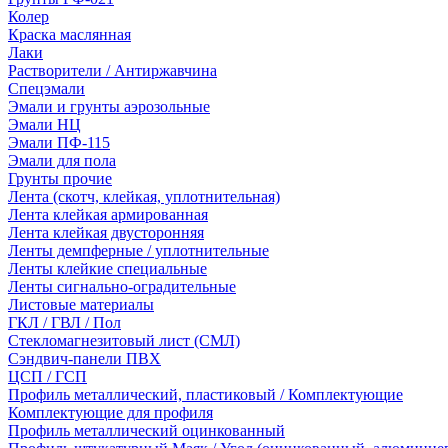
Колер
Краска маслянная
Лаки
Растворители / Антиржавчина
Спецэмали
Эмали и грунты аэрозольные
Эмали НЦ
Эмали ПФ-115
Эмали для пола
Грунты прочие
Лента (скотч, клейкая, уплотнительная)
Лента клейкая армированная
Лента клейкая двусторонняя
Ленты демпферные / уплотнительные
Ленты клейкие специальные
Ленты сигнально-оградительные
Листовые материалы
ГКЛ / ГВЛ / Пол
Стекломагнезитовый лист (СМЛ)
Сэндвич-панели ПВХ
ЦСП / ГСП
Профиль металлический, пластиковый / Комплектующие
Комплектующие для профиля
Профиль металлический оцинкованный