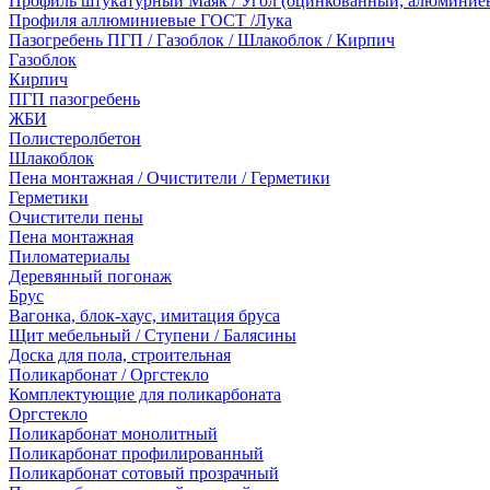
Профиль штукатурный Маяк / Угол (оцинкованный, алюминие
Профиля аллюминиевые ГОСТ /Лука
Пазогребень ПГП / Газоблок / Шлакоблок / Кирпич
Газоблок
Кирпич
ПГП пазогребень
ЖБИ
Полистеролбетон
Шлакоблок
Пена монтажная / Очистители / Герметики
Герметики
Очистители пены
Пена монтажная
Пиломатериалы
Деревянный погонаж
Брус
Вагонка, блок-хаус, имитация бруса
Щит мебельный / Ступени / Балясины
Доска для пола, строительная
Поликарбонат / Оргстекло
Комплектующие для поликарбоната
Оргстекло
Поликарбонат монолитный
Поликарбонат профилированный
Поликарбонат сотовый прозрачный