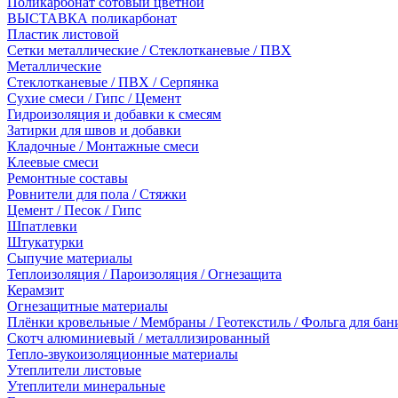
Поликарбонат сотовый цветной
ВЫСТАВКА поликарбонат
Пластик листовой
Сетки металлические / Стеклотканевые / ПВХ
Металлические
Стеклотканевые / ПВХ / Серпянка
Сухие смеси / Гипс / Цемент
Гидроизоляция и добавки к смесям
Затирки для швов и добавки
Кладочные / Монтажные смеси
Клеевые смеси
Ремонтные составы
Ровнители для пола / Стяжки
Цемент / Песок / Гипс
Шпатлевки
Штукатурки
Сыпучие материалы
Теплоизоляция / Пароизоляция / Огнезащита
Керамзит
Огнезащитные материалы
Плёнки кровельные / Мембраны / Геотекстиль / Фольга для бан
Скотч алюминиевый / металлизированный
Тепло-звукоизоляционные материалы
Утеплители листовые
Утеплители минеральные