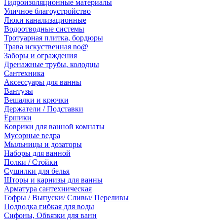
Гидроизоляционные материалы
Уличное благоустройство
Люки канализационные
Водоотводные системы
Тротуарная плитка, бордюры
Трава искуственная no@
Заборы и ограждения
Дренажные трубы, колодцы
Сантехника
Аксессуары для ванны
Вантузы
Вешалки и крючки
Держатели / Подставки
Ёршики
Коврики для ванной комнаты
Мусорные ведра
Мыльницы и дозаторы
Наборы для ванной
Полки / Стойки
Сушилки для белья
Шторы и карнизы для ванны
Арматура сантехническая
Гофры / Выпуски/ Сливы/ Переливы
Подводка гибкая для воды
Сифоны, Обвязки для ванн