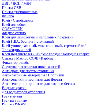
ДВП / ДСП / МДФ
Плиты OSB
Плиты фибролитовые
Фанера
Клей / Стройхимия
Клей для обоев
COSMOFEN
Жидкое стекло
Клей для линолеума и напольных покрытий
Клей ПВА, бустилат, столярный
Клей универсальный, моментальный, термостойкий
Эпоксидный клей
Клей под пистолет / Жидкие гвозди / Холодная сварка
Смазка / Масло / СОЖ / Карбид
Фиксатор резьбы
Средства для очистки поверхностей
Антифриз для систем отопления
Лакокрасочные материалы / Пропитки
Антисептики и пропитки для Дерева
Антисептики и пропитки для камня и бетона
Водные краски
Для радиаторов отопления
Грунт-эмали
Грунты водные
Грунты ГФ-021