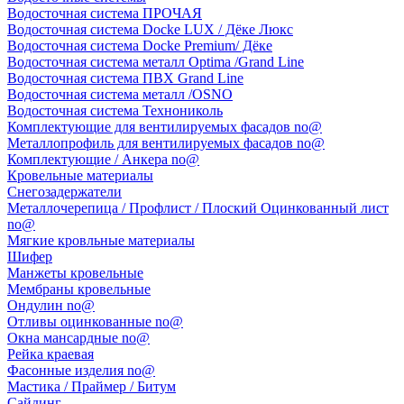
Водосточная система ПРОЧАЯ
Водосточная система Docke LUX / Дёке Люкс
Водосточная система Docke Premium/ Дёке
Водосточная система металл Optima /Grand Line
Водосточная система ПВХ Grand Line
Водосточная система металл /OSNO
Водосточная система Технониколь
Комплектующие для вентилируемых фасадов no@
Металлопрофиль для вентилируемых фасадов no@
Комплектующие / Анкера no@
Кровельные материалы
Снегозадержатели
Металлочерепица / Профлист / Плоский Оцинкованный лист
no@
Мягкие кровльные материалы
Шифер
Манжеты кровельные
Мембраны кровельные
Ондулин no@
Отливы оцинкованные no@
Окна мансардные no@
Рейка краевая
Фасонные изделия no@
Мастика / Праймер / Битум
Сайдинг