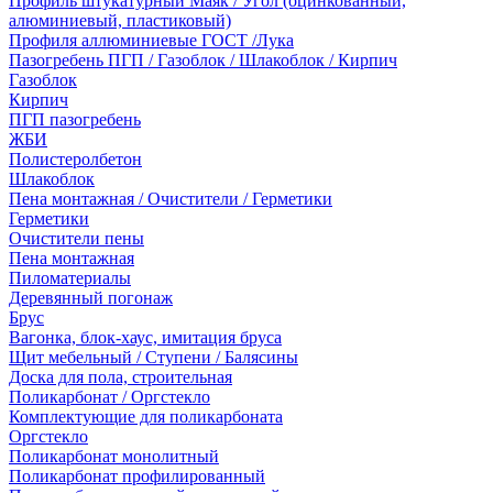
Профиль штукатурный Маяк / Угол (оцинкованный,
алюминиевый, пластиковый)
Профиля аллюминиевые ГОСТ /Лука
Пазогребень ПГП / Газоблок / Шлакоблок / Кирпич
Газоблок
Кирпич
ПГП пазогребень
ЖБИ
Полистеролбетон
Шлакоблок
Пена монтажная / Очистители / Герметики
Герметики
Очистители пены
Пена монтажная
Пиломатериалы
Деревянный погонаж
Брус
Вагонка, блок-хаус, имитация бруса
Щит мебельный / Ступени / Балясины
Доска для пола, строительная
Поликарбонат / Оргстекло
Комплектующие для поликарбоната
Оргстекло
Поликарбонат монолитный
Поликарбонат профилированный