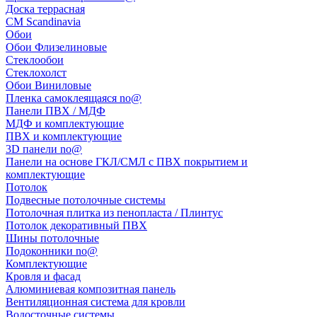
Доска террасная
CM Scandinavia
Обои
Обои Флизелиновые
Стеклообои
Стеклохолст
Обои Виниловые
Пленка самоклеящаяся no@
Панели ПВХ / МДФ
МДФ и комплектующие
ПВХ и комплектующие
3D панели no@
Панели на основе ГКЛ/СМЛ с ПВХ покрытием и
комплектующие
Потолок
Подвесные потолочные системы
Потолочная плитка из пенопласта / Плинтус
Потолок декоративный ПВХ
Шины потолочные
Подоконники no@
Комплектующие
Кровля и фасад
Алюминиевая композитная панель
Вентиляционная система для кровли
Водосточные системы