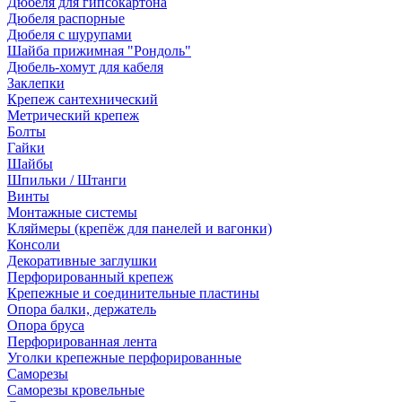
Дюбеля для гипсокартона
Дюбеля распорные
Дюбеля с шурупами
Шайба прижимная "Рондоль"
Дюбель-хомут для кабеля
Заклепки
Крепеж сантехнический
Метрический крепеж
Болты
Гайки
Шайбы
Шпильки / Штанги
Винты
Монтажные системы
Кляймеры (крепёж для панелей и вагонки)
Консоли
Декоративные заглушки
Перфорированный крепеж
Крепежные и соединительные пластины
Опора балки, держатель
Опора бруса
Перфорированная лента
Уголки крепежные перфорированные
Саморезы
Саморезы кровельные