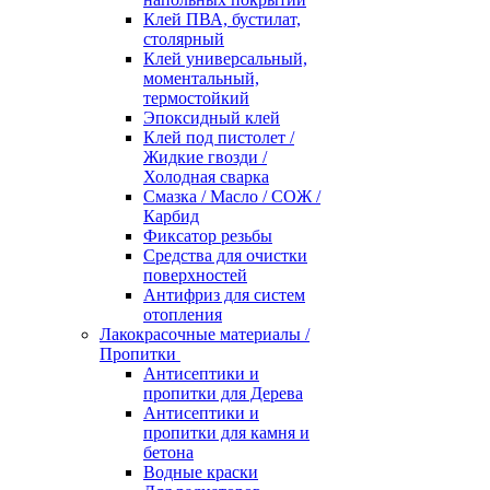
Клей ПВА, бустилат,
столярный
Клей универсальный,
моментальный,
термостойкий
Эпоксидный клей
Клей под пистолет /
Жидкие гвозди /
Холодная сварка
Смазка / Масло / СОЖ /
Карбид
Фиксатор резьбы
Средства для очистки
поверхностей
Антифриз для систем
отопления
Лакокрасочные материалы /
Пропитки
Антисептики и
пропитки для Дерева
Антисептики и
пропитки для камня и
бетона
Водные краски