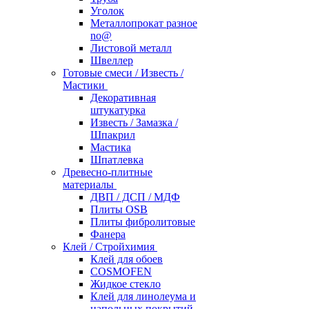
Уголок
Металлопрокат разное
no@
Листовой металл
Швеллер
Готовые смеси / Известь /
Мастики
Декоративная
штукатурка
Известь / Замазка /
Шпакрил
Мастика
Шпатлевка
Древесно-плитные
материалы
ДВП / ДСП / МДФ
Плиты OSB
Плиты фибролитовые
Фанера
Клей / Стройхимия
Клей для обоев
COSMOFEN
Жидкое стекло
Клей для линолеума и
напольных покрытий