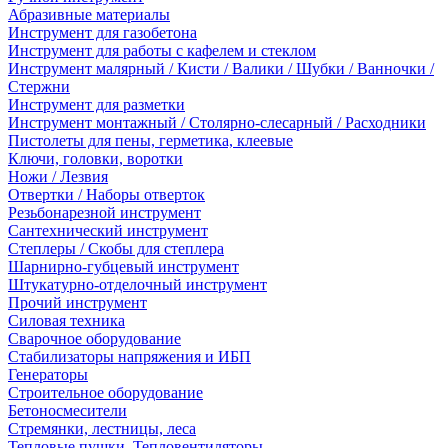
Абразивные материалы
Инструмент для газобетона
Инструмент для работы с кафелем и стеклом
Инструмент малярный / Кисти / Валики / Шубки / Ванночки /
Стержни
Инструмент для разметки
Инструмент монтажный / Столярно-слесарный / Расходники
Пистолеты для пены, герметика, клеевые
Ключи, головки, воротки
Ножи / Лезвия
Отвертки / Наборы отверток
Резьбонарезной инструмент
Сантехнический инструмент
Степлеры / Скобы для степлера
Шарнирно-губцевый инструмент
Штукатурно-отделочный инструмент
Прочий инструмент
Силовая техника
Сварочное оборудование
Стабилизаторы напряжения и ИБП
Генераторы
Строительное оборудование
Бетоносмесители
Стремянки, лестницы, леса
Тепловые пушки, Тепловентиляторы