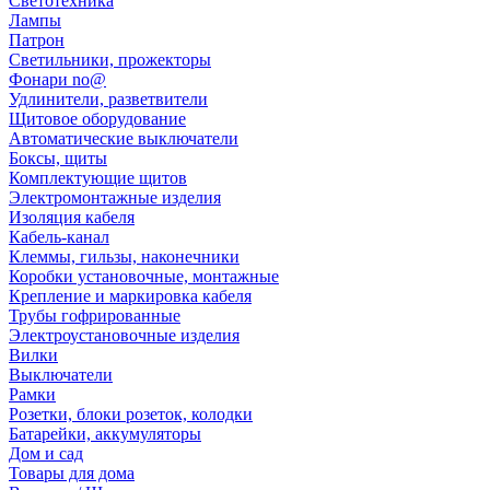
Светотехника
Лампы
Патрон
Светильники, прожекторы
Фонари no@
Удлинители, разветвители
Щитовое оборудование
Автоматические выключатели
Боксы, щиты
Комплектующие щитов
Электромонтажные изделия
Изоляция кабеля
Кабель-канал
Клеммы, гильзы, наконечники
Коробки установочные, монтажные
Крепление и маркировка кабеля
Трубы гофрированные
Электроустановочные изделия
Вилки
Выключатели
Рамки
Розетки, блоки розеток, колодки
Батарейки, аккумуляторы
Дом и сад
Товары для дома