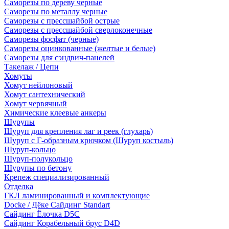
Саморезы по дереву черные
Саморезы по металлу черные
Саморезы с прессшайбой острые
Саморезы с прессшайбой сверлоконечные
Саморезы фосфат (черные)
Саморезы оцинкованные (желтые и белые)
Саморезы для сэндвич-панелей
Такелаж / Цепи
Хомуты
Хомут нейлоновый
Хомут сантехнический
Хомут червячный
Химические клеевые анкеры
Шурупы
Шуруп для крепления лаг и реек (глухарь)
Шуруп с Г-образным крючком (Шуруп костыль)
Шуруп-кольцо
Шуруп-полукольцо
Шурупы по бетону
Крепеж специализированный
Отделка
ГКЛ ламинированный и комплектующие
Docke / Дёке Сайдинг Standart
Сайдинг Ёлочка D5C
Сайдинг Корабельный брус D4D