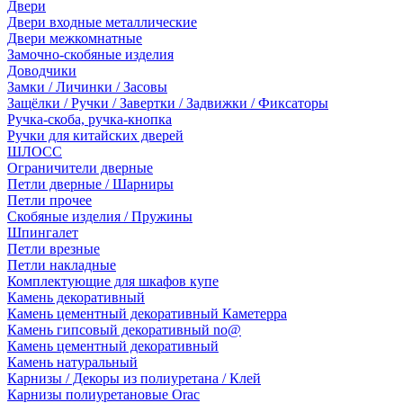
Двери
Двери входные металлические
Двери межкомнатные
Замочно-скобяные изделия
Доводчики
Замки / Личинки / Засовы
Защёлки / Ручки / Завертки / Задвижки / Фиксаторы
Ручка-скоба, ручка-кнопка
Ручки для китайских дверей
ШЛОСС
Ограничители дверные
Петли дверные / Шарниры
Петли прочее
Скобяные изделия / Пружины
Шпингалет
Петли врезные
Петли накладные
Комплектующие для шкафов купе
Камень декоративный
Камень цементный декоративный Каметерра
Камень гипсовый декоративный no@
Камень цементный декоративный
Камень натуральный
Карнизы / Декоры из полиуретана / Клей
Карнизы полиуретановые Orac