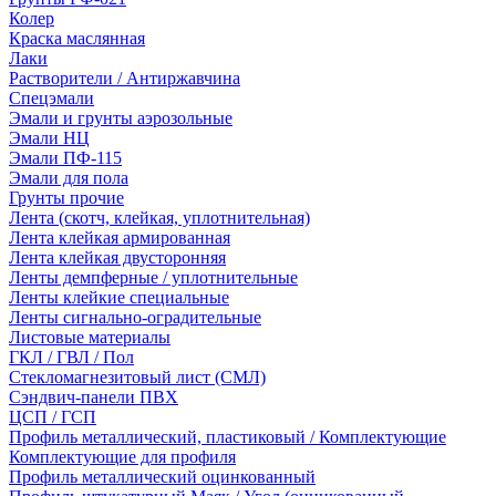
Колер
Краска маслянная
Лаки
Растворители / Антиржавчина
Спецэмали
Эмали и грунты аэрозольные
Эмали НЦ
Эмали ПФ-115
Эмали для пола
Грунты прочие
Лента (скотч, клейкая, уплотнительная)
Лента клейкая армированная
Лента клейкая двусторонняя
Ленты демпферные / уплотнительные
Ленты клейкие специальные
Ленты сигнально-оградительные
Листовые материалы
ГКЛ / ГВЛ / Пол
Стекломагнезитовый лист (СМЛ)
Сэндвич-панели ПВХ
ЦСП / ГСП
Профиль металлический, пластиковый / Комплектующие
Комплектующие для профиля
Профиль металлический оцинкованный