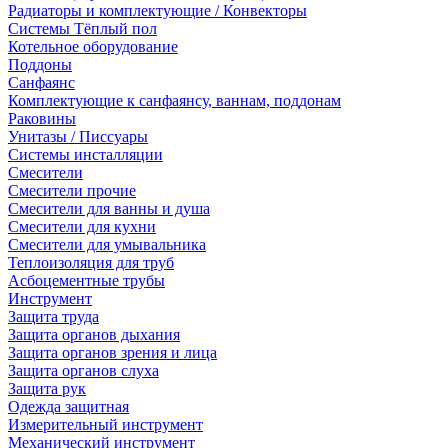
Радиаторы и комплектующие / Конвекторы
Системы Тёплый пол
Котельное оборудование
Поддоны
Санфаянс
Комплектующие к санфаянсу, ваннам, поддонам
Раковины
Унитазы / Писсуары
Системы инсталляции
Смесители
Смесители прочие
Смесители для ванны и душа
Смесители для кухни
Смесители для умывальника
Теплоизоляция для труб
Асбоцементные трубы
Инструмент
Защита труда
Защита органов дыхания
Защита органов зрения и лица
Защита органов слуха
Защита рук
Одежда защитная
Измерительный инструмент
Механический инструмент