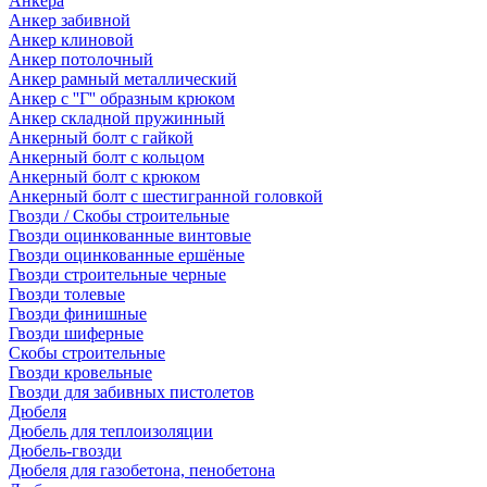
Анкера
Анкер забивной
Анкер клиновой
Анкер потолочный
Анкер рамный металлический
Анкер с ''Г'' образным крюком
Анкер складной пружинный
Анкерный болт с гайкой
Анкерный болт с кольцом
Анкерный болт с крюком
Анкерный болт с шестигранной головкой
Гвозди / Скобы строительные
Гвозди оцинкованные винтовые
Гвозди оцинкованные ершёные
Гвозди строительные черные
Гвозди толевые
Гвозди финишные
Гвозди шиферные
Скобы строительные
Гвозди кровельные
Гвозди для забивных пистолетов
Дюбеля
Дюбель для теплоизоляции
Дюбель-гвозди
Дюбеля для газобетона, пенобетона