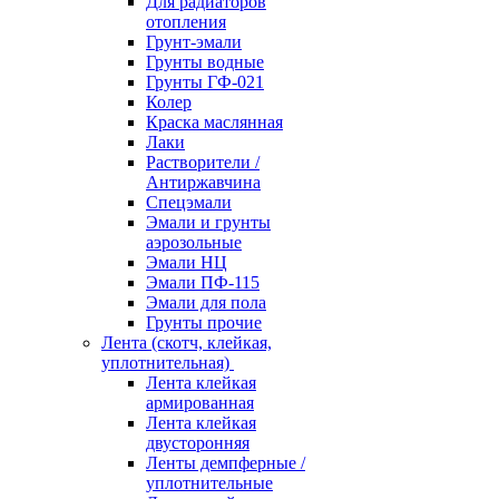
Для радиаторов
отопления
Грунт-эмали
Грунты водные
Грунты ГФ-021
Колер
Краска маслянная
Лаки
Растворители /
Антиржавчина
Спецэмали
Эмали и грунты
аэрозольные
Эмали НЦ
Эмали ПФ-115
Эмали для пола
Грунты прочие
Лента (скотч, клейкая,
уплотнительная)
Лента клейкая
армированная
Лента клейкая
двусторонняя
Ленты демпферные /
уплотнительные