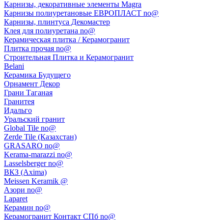
Карнизы, декоративные элементы Magra
Карнизы полиуретановые ЕВРОПЛАСТ no@
Карнизы, плинтуса Декомастер
Клея для полиуретана no@
Керамическая плитка / Керамогранит
Плитка прочая no@
Строительная Плитка и Керамогранит
Belani
Керамика Будущего
Орнамент Декор
Грани Таганая
Гранитея
Идальго
Уральский гранит
Global Tile no@
Zerde Tile (Казахстан)
GRASARO no@
Kerama-marazzi no@
Lasselsberger no@
ВКЗ (Axima)
Meissen Keramik @
Азори no@
Laparet
Керамин no@
Керамогранит Контакт СПб no@