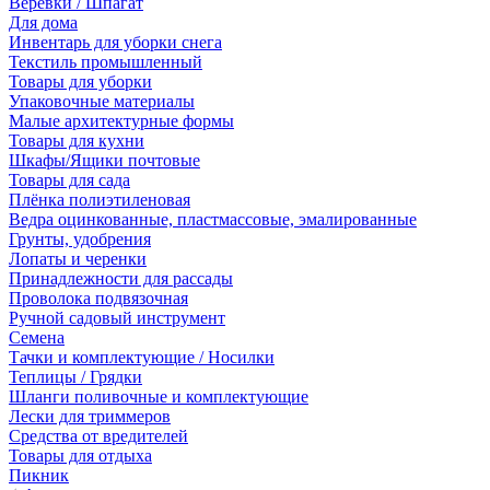
Веревки / Шпагат
Для дома
Инвентарь для уборки снега
Текстиль промышленный
Товары для уборки
Упаковочные материалы
Малые архитектурные формы
Товары для кухни
Шкафы/Ящики почтовые
Товары для сада
Плёнка полиэтиленовая
Ведра оцинкованные, пластмассовые, эмалированные
Грунты, удобрения
Лопаты и черенки
Принадлежности для рассады
Проволока подвязочная
Ручной садовый инструмент
Семена
Тачки и комплектующие / Носилки
Теплицы / Грядки
Шланги поливочные и комплектующие
Лески для триммеров
Средства от вредителей
Товары для отдыха
Пикник