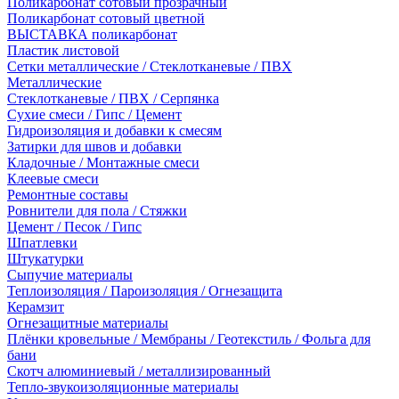
Поликарбонат сотовый прозрачный
Поликарбонат сотовый цветной
ВЫСТАВКА поликарбонат
Пластик листовой
Сетки металлические / Стеклотканевые / ПВХ
Металлические
Стеклотканевые / ПВХ / Серпянка
Сухие смеси / Гипс / Цемент
Гидроизоляция и добавки к смесям
Затирки для швов и добавки
Кладочные / Монтажные смеси
Клеевые смеси
Ремонтные составы
Ровнители для пола / Стяжки
Цемент / Песок / Гипс
Шпатлевки
Штукатурки
Сыпучие материалы
Теплоизоляция / Пароизоляция / Огнезащита
Керамзит
Огнезащитные материалы
Плёнки кровельные / Мембраны / Геотекстиль / Фольга для
бани
Скотч алюминиевый / металлизированный
Тепло-звукоизоляционные материалы