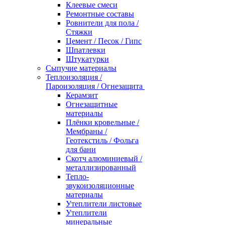
Клеевые смеси
Ремонтные составы
Ровнители для пола /
Стяжки
Цемент / Песок / Гипс
Шпатлевки
Штукатурки
Сыпучие материалы
Теплоизоляция /
Пароизоляция / Огнезащита
Керамзит
Огнезащитные
материалы
Плёнки кровельные /
Мембраны /
Геотекстиль / Фольга
для бани
Скотч алюминиевый /
металлизированный
Тепло-
звукоизоляционные
материалы
Утеплители листовые
Утеплители
минеральные