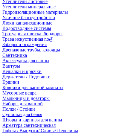
Утеплители листовые
Утеплители минеральные
Гидроизоляционные материалы
Уличное благоустройство
Люки канализационные
Водоотводные системы
Тротуарная плитка, бордюры
Трава искуственная no@
Заборы и ограждения
Дренажные трубы, колодцы
Сантехника
Аксессуары для ванны
Вантузы
Вешалки и крючки
Держатели / Подставки
Ёршики
Коврики для ванной комнаты
Мусорные ведра
Мыльницы и дозаторы
Наборы для ванной
Полки / Стойки
Сушилки для белья
Шторы и карнизы для ванны
Арматура сантехническая
Гофры / Выпуски/ Сливы/ Переливы