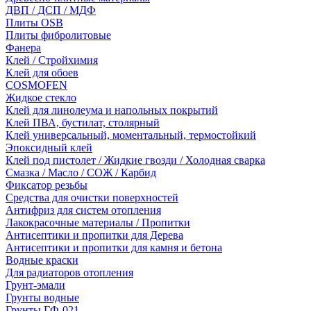
ДВП / ДСП / МДФ
Плиты OSB
Плиты фибролитовые
Фанера
Клей / Стройхимия
Клей для обоев
COSMOFEN
Жидкое стекло
Клей для линолеума и напольных покрытий
Клей ПВА, бустилат, столярный
Клей универсальный, моментальный, термостойкий
Эпоксидный клей
Клей под пистолет / Жидкие гвозди / Холодная сварка
Смазка / Масло / СОЖ / Карбид
Фиксатор резьбы
Средства для очистки поверхностей
Антифриз для систем отопления
Лакокрасочные материалы / Пропитки
Антисептики и пропитки для Дерева
Антисептики и пропитки для камня и бетона
Водные краски
Для радиаторов отопления
Грунт-эмали
Грунты водные
Грунты ГФ-021