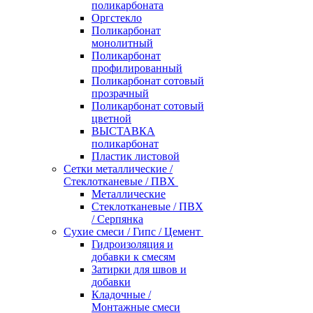
поликарбоната
Оргстекло
Поликарбонат
монолитный
Поликарбонат
профилированный
Поликарбонат сотовый
прозрачный
Поликарбонат сотовый
цветной
ВЫСТАВКА
поликарбонат
Пластик листовой
Сетки металлические /
Стеклотканевые / ПВХ
Металлические
Стеклотканевые / ПВХ
/ Серпянка
Сухие смеси / Гипс / Цемент
Гидроизоляция и
добавки к смесям
Затирки для швов и
добавки
Кладочные /
Монтажные смеси