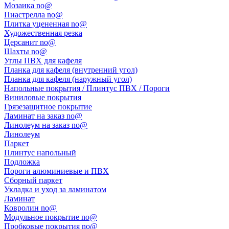
Мозаика no@
Пиастрелла no@
Плитка уцененная no@
Художественная резка
Церсанит no@
Шахты no@
Углы ПВХ для кафеля
Планка для кафеля (внутренний угол)
Планка для кафеля (наружный угол)
Напольные покрытия / Плинтус ПВХ / Пороги
Виниловые покрытия
Грязезащитное покрытие
Ламинат на заказ no@
Линолеум на заказ no@
Линолеум
Паркет
Плинтус напольный
Подложка
Пороги алюминиевые и ПВХ
Сборный паркет
Укладка и уход за ламинатом
Ламинат
Ковролин no@
Модульное покрытие no@
Пробковые покрытия no@