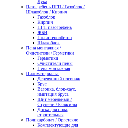
Лука
Пазогребень ПГП / Газоблок /
Шлакоблок / Кирпич
Газоблок
Кирпич
ПГП пазогребень
ЖБИ
Полистеролбетон
Шлакоблок
Пена монтажная /
Очистители / Герметики
Герметики
Очистители пены
Пена монтажная
Пиломатериалы
Деревянный погонаж
Брус
Вагонка, блок-хаус,
имитация бруса
Щит мебельный /
Ступени / Балясины
Доска для пола,
строительная
Поликарбонат / Оргстекло
Комплектующие для