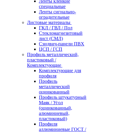
Ленты клейкие
специальные
Ленты сигнально-
оградительные
Листовые материалы
ГКЛ / ГВЛ / Пол
Стекломагнезитовый
лист (СМЛ)
Сэндвич-панели ПВХ
ЦСП / ГСП
Профиль металлический,
пластиковый /
Комплектующие
Комплектующие для
профиля
Профиль
металлический
оцинкованный
Профиль штукатурный
Маяк / Угол
(оцинкованный,
алюминиевый,
пластиковый)
Профиля
аллюминиевые ГОСТ /