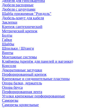
Дюбеля для гипсокартона
Дюбеля распорные
Дюбеля с шурупами
Шайба прижимная "Рондоль"
Дюбель-хомут для кабеля
Заклепки
Крепеж сантехнический
Метрический крепеж
Болты
Гайки
Шайбы
Шпильки / Штанги
Винты
Монтажные системы
Кляймеры (крепёж для панелей и вагонки)
Консоли
Декоративные заглушки
Перфорированный крепеж
Крепежные и соединительные пластины
Опора балки, держатель
Опора бруса
Перфорированная лента
Уголки крепежные перфорированные
Саморезы
Саморезы кровельные