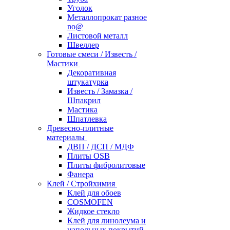
Уголок
Металлопрокат разное
no@
Листовой металл
Швеллер
Готовые смеси / Известь /
Мастики
Декоративная
штукатурка
Известь / Замазка /
Шпакрил
Мастика
Шпатлевка
Древесно-плитные
материалы
ДВП / ДСП / МДФ
Плиты OSB
Плиты фибролитовые
Фанера
Клей / Стройхимия
Клей для обоев
COSMOFEN
Жидкое стекло
Клей для линолеума и
напольных покрытий