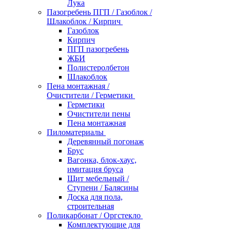
Лука
Пазогребень ПГП / Газоблок /
Шлакоблок / Кирпич
Газоблок
Кирпич
ПГП пазогребень
ЖБИ
Полистеролбетон
Шлакоблок
Пена монтажная /
Очистители / Герметики
Герметики
Очистители пены
Пена монтажная
Пиломатериалы
Деревянный погонаж
Брус
Вагонка, блок-хаус,
имитация бруса
Щит мебельный /
Ступени / Балясины
Доска для пола,
строительная
Поликарбонат / Оргстекло
Комплектующие для