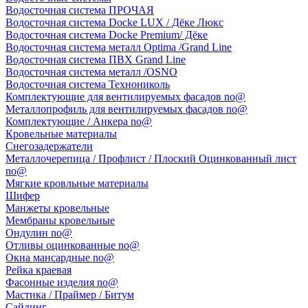
Водосточная система ПРОЧАЯ
Водосточная система Docke LUX / Дёке Люкс
Водосточная система Docke Premium/ Дёке
Водосточная система металл Optima /Grand Line
Водосточная система ПВХ Grand Line
Водосточная система металл /OSNO
Водосточная система Технониколь
Комплектующие для вентилируемых фасадов no@
Металлопрофиль для вентилируемых фасадов no@
Комплектующие / Анкера no@
Кровельные материалы
Снегозадержатели
Металлочерепица / Профлист / Плоский Оцинкованный лист
no@
Мягкие кровльные материалы
Шифер
Манжеты кровельные
Мембраны кровельные
Ондулин no@
Отливы оцинкованные no@
Окна мансардные no@
Рейка краевая
Фасонные изделия no@
Мастика / Праймер / Битум
Сайдинг