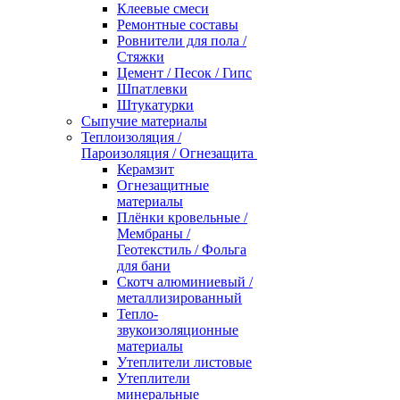
Клеевые смеси
Ремонтные составы
Ровнители для пола /
Стяжки
Цемент / Песок / Гипс
Шпатлевки
Штукатурки
Сыпучие материалы
Теплоизоляция /
Пароизоляция / Огнезащита
Керамзит
Огнезащитные
материалы
Плёнки кровельные /
Мембраны /
Геотекстиль / Фольга
для бани
Скотч алюминиевый /
металлизированный
Тепло-
звукоизоляционные
материалы
Утеплители листовые
Утеплители
минеральные