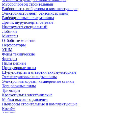
Мусоропровод строительный
Виброплиты, вибраторы и комплектующие
Электроинструмент, бензоинструмент
Вибрационные шлифмашины
Дрели, шуруповерты сетевые
Инструмент специальный
Лобзики
Миксеры
Отбойные молотки
Перфораторы
УШМ
Фены технические
Фрезеры
Пилы цепные
Циркулярные пилы
Шуруповерты и отвертки аккумуляторные
Эксцентриковые шлифмашины
Электроплиткорезы, камнерезные станки
Торцовочные пилы
Триммеры
Краскопульты электрические
Мойки высокого давления
Пылесосы строительные и комплектующие
Крепёж