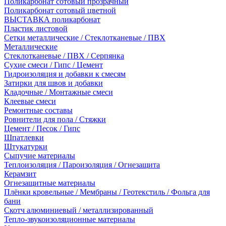
Поликарбонат сотовый прозрачный
Поликарбонат сотовый цветной
ВЫСТАВКА поликарбонат
Пластик листовой
Сетки металлические / Стеклотканевые / ПВХ
Металлические
Стеклотканевые / ПВХ / Серпянка
Сухие смеси / Гипс / Цемент
Гидроизоляция и добавки к смесям
Затирки для швов и добавки
Кладочные / Монтажные смеси
Клеевые смеси
Ремонтные составы
Ровнители для пола / Стяжки
Цемент / Песок / Гипс
Шпатлевки
Штукатурки
Сыпучие материалы
Теплоизоляция / Пароизоляция / Огнезащита
Керамзит
Огнезащитные материалы
Плёнки кровельные / Мембраны / Геотекстиль / Фольга для
бани
Скотч алюминиевый / металлизированный
Тепло-звукоизоляционные материалы