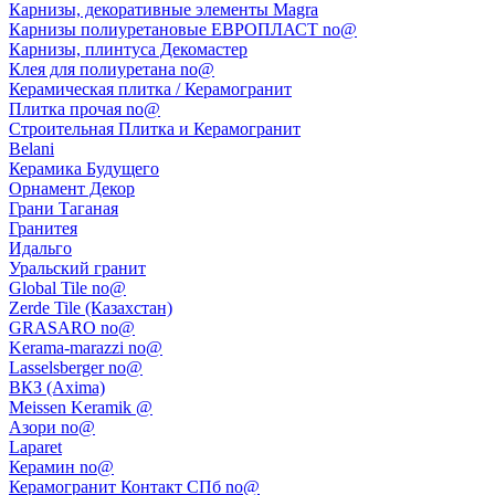
Карнизы, декоративные элементы Magra
Карнизы полиуретановые ЕВРОПЛАСТ no@
Карнизы, плинтуса Декомастер
Клея для полиуретана no@
Керамическая плитка / Керамогранит
Плитка прочая no@
Строительная Плитка и Керамогранит
Belani
Керамика Будущего
Орнамент Декор
Грани Таганая
Гранитея
Идальго
Уральский гранит
Global Tile no@
Zerde Tile (Казахстан)
GRASARO no@
Kerama-marazzi no@
Lasselsberger no@
ВКЗ (Axima)
Meissen Keramik @
Азори no@
Laparet
Керамин no@
Керамогранит Контакт СПб no@