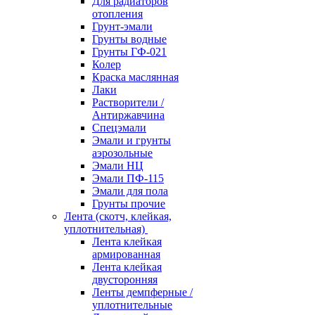
Для радиаторов
отопления
Грунт-эмали
Грунты водные
Грунты ГФ-021
Колер
Краска маслянная
Лаки
Растворители /
Антиржавчина
Спецэмали
Эмали и грунты
аэрозольные
Эмали НЦ
Эмали ПФ-115
Эмали для пола
Грунты прочие
Лента (скотч, клейкая,
уплотнительная)
Лента клейкая
армированная
Лента клейкая
двусторонняя
Ленты демпферные /
уплотнительные