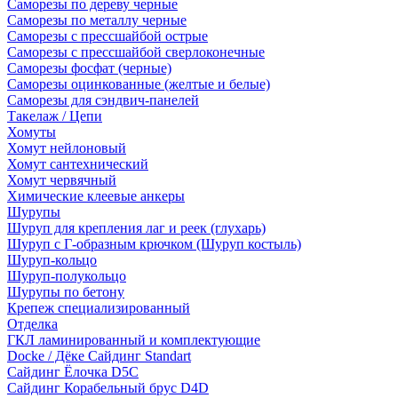
Саморезы по дереву черные
Саморезы по металлу черные
Саморезы с прессшайбой острые
Саморезы с прессшайбой сверлоконечные
Саморезы фосфат (черные)
Саморезы оцинкованные (желтые и белые)
Саморезы для сэндвич-панелей
Такелаж / Цепи
Хомуты
Хомут нейлоновый
Хомут сантехнический
Хомут червячный
Химические клеевые анкеры
Шурупы
Шуруп для крепления лаг и реек (глухарь)
Шуруп с Г-образным крючком (Шуруп костыль)
Шуруп-кольцо
Шуруп-полукольцо
Шурупы по бетону
Крепеж специализированный
Отделка
ГКЛ ламинированный и комплектующие
Docke / Дёке Сайдинг Standart
Сайдинг Ёлочка D5C
Сайдинг Корабельный брус D4D