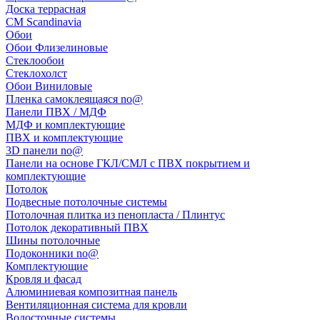
Доска террасная
CM Scandinavia
Обои
Обои Флизелиновые
Стеклообои
Стеклохолст
Обои Виниловые
Пленка самоклеящаяся no@
Панели ПВХ / МДФ
МДФ и комплектующие
ПВХ и комплектующие
3D панели no@
Панели на основе ГКЛ/СМЛ с ПВХ покрытием и
комплектующие
Потолок
Подвесные потолочные системы
Потолочная плитка из пенопласта / Плинтус
Потолок декоративный ПВХ
Шины потолочные
Подоконники no@
Комплектующие
Кровля и фасад
Алюминиевая композитная панель
Вентиляционная система для кровли
Водосточные системы