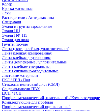
Колер
Краска маслянная
Лаки
Растворители / Антиржавчина
Спецэмали
Эмали и грунты аэрозольные
Эмали НЦ
Эмали ПФ-115
Эмали для пола
Грунты прочие
Лента (скотч, клейкая, уплотнительная)
Лента клейкая армированная
Лента клейкая двусторонняя
Ленты демпферные / уплотнительные
Ленты клейкие специальные
Ленты сигнально-оградительные
Листовые материалы
ГКЛ / ГВЛ / Пол
Стекломагнезитовый лист (СМЛ)
Сэндвич-панели ПВХ
ЦСП / ГСП
Профиль металлический, пластиковый / Комплектующие
Комплектующие для профиля
Профиль металлический оцинкованный