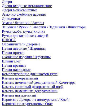
Двери
Двери входные металлические
Двери межкомнатные
Замочно-скобяные изделия
Доводчики
Замки / Личинки / Засовы
Защёлки / Ручки / Завертки / Задвижки / Фиксаторы
Ручка-скоба, ручка-кнопка
Ручки для китайских дверей
ШЛОСС
Ограничители дверные
Петли дверные / Шарниры
Петли прочее
Скобяные изделия / Пружины
Шпингалет
Петли врезные
Петли накладные
Комплектующие для шкафов купе
Камень декоративный
Камень цементный декоративный Каметерра
Камень гипсовый декоративный no@
Камень цементный декоративный
Камень натуральный
Карнизы / Декоры из полиуретана / Клей
Карнизы полиуретановые Orac