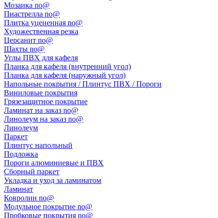
Мозаика no@
Пиастрелла no@
Плитка уцененная no@
Художественная резка
Церсанит no@
Шахты no@
Углы ПВХ для кафеля
Планка для кафеля (внутренний угол)
Планка для кафеля (наружный угол)
Напольные покрытия / Плинтус ПВХ / Пороги
Виниловые покрытия
Грязезащитное покрытие
Ламинат на заказ no@
Линолеум на заказ no@
Линолеум
Паркет
Плинтус напольный
Подложка
Пороги алюминиевые и ПВХ
Сборный паркет
Укладка и уход за ламинатом
Ламинат
Ковролин no@
Модульное покрытие no@
Пробковые покрытия no@