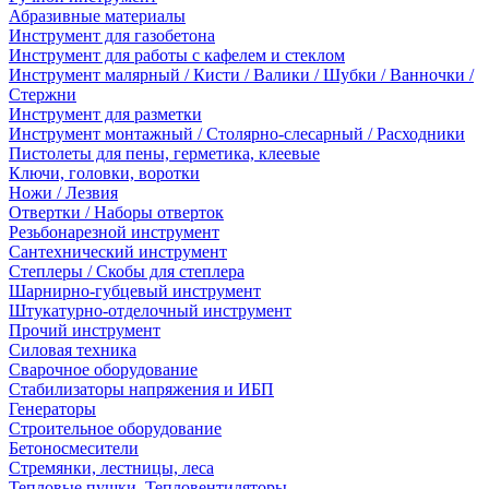
Абразивные материалы
Инструмент для газобетона
Инструмент для работы с кафелем и стеклом
Инструмент малярный / Кисти / Валики / Шубки / Ванночки /
Стержни
Инструмент для разметки
Инструмент монтажный / Столярно-слесарный / Расходники
Пистолеты для пены, герметика, клеевые
Ключи, головки, воротки
Ножи / Лезвия
Отвертки / Наборы отверток
Резьбонарезной инструмент
Сантехнический инструмент
Степлеры / Скобы для степлера
Шарнирно-губцевый инструмент
Штукатурно-отделочный инструмент
Прочий инструмент
Силовая техника
Сварочное оборудование
Стабилизаторы напряжения и ИБП
Генераторы
Строительное оборудование
Бетоносмесители
Стремянки, лестницы, леса
Тепловые пушки, Тепловентиляторы