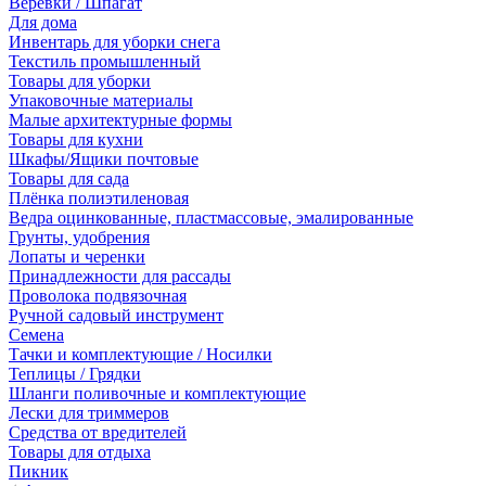
Веревки / Шпагат
Для дома
Инвентарь для уборки снега
Текстиль промышленный
Товары для уборки
Упаковочные материалы
Малые архитектурные формы
Товары для кухни
Шкафы/Ящики почтовые
Товары для сада
Плёнка полиэтиленовая
Ведра оцинкованные, пластмассовые, эмалированные
Грунты, удобрения
Лопаты и черенки
Принадлежности для рассады
Проволока подвязочная
Ручной садовый инструмент
Семена
Тачки и комплектующие / Носилки
Теплицы / Грядки
Шланги поливочные и комплектующие
Лески для триммеров
Средства от вредителей
Товары для отдыха
Пикник