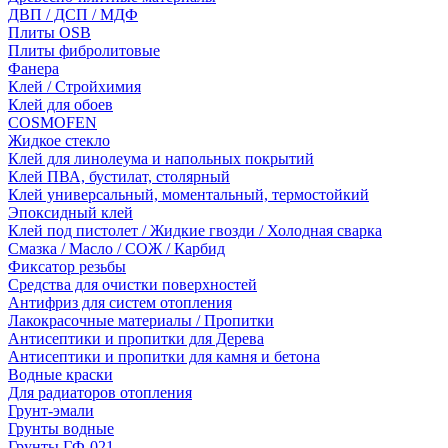
ДВП / ДСП / МДФ
Плиты OSB
Плиты фибролитовые
Фанера
Клей / Стройхимия
Клей для обоев
COSMOFEN
Жидкое стекло
Клей для линолеума и напольных покрытий
Клей ПВА, бустилат, столярный
Клей универсальный, моментальный, термостойкий
Эпоксидный клей
Клей под пистолет / Жидкие гвозди / Холодная сварка
Смазка / Масло / СОЖ / Карбид
Фиксатор резьбы
Средства для очистки поверхностей
Антифриз для систем отопления
Лакокрасочные материалы / Пропитки
Антисептики и пропитки для Дерева
Антисептики и пропитки для камня и бетона
Водные краски
Для радиаторов отопления
Грунт-эмали
Грунты водные
Грунты ГФ-021