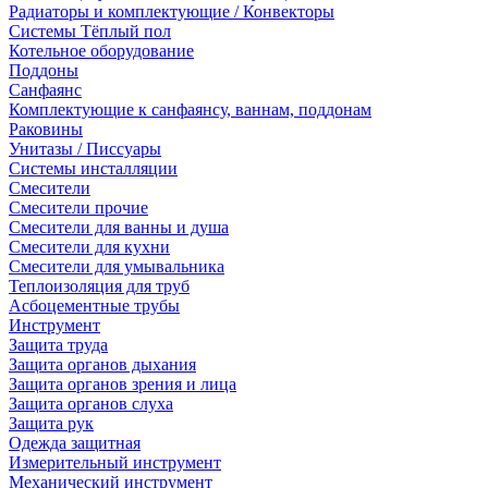
Радиаторы и комплектующие / Конвекторы
Системы Тёплый пол
Котельное оборудование
Поддоны
Санфаянс
Комплектующие к санфаянсу, ваннам, поддонам
Раковины
Унитазы / Писсуары
Системы инсталляции
Смесители
Смесители прочие
Смесители для ванны и душа
Смесители для кухни
Смесители для умывальника
Теплоизоляция для труб
Асбоцементные трубы
Инструмент
Защита труда
Защита органов дыхания
Защита органов зрения и лица
Защита органов слуха
Защита рук
Одежда защитная
Измерительный инструмент
Механический инструмент