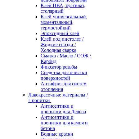
Клей ПВА, бустилат,
столярный
Клей универсальный,
моментальный,
термостойкий
Эпоксидный клей
Клей под пистолет /
Жидкие гвозди /
Холодная сварка
Смазка / Масло / СОЖ /
Карбид
Фиксатор резьбы
Средства для очистки
поверхностей
Антифриз для систем
отопления
Лакокрасочные материалы /
Пропитки
Антисептики и
пропитки для Дерева
Антисептики и
пропитки для камня и
бетона
Водные краски