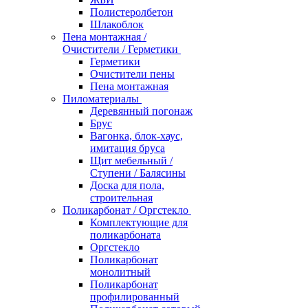
Полистеролбетон
Шлакоблок
Пена монтажная /
Очистители / Герметики
Герметики
Очистители пены
Пена монтажная
Пиломатериалы
Деревянный погонаж
Брус
Вагонка, блок-хаус,
имитация бруса
Щит мебельный /
Ступени / Балясины
Доска для пола,
строительная
Поликарбонат / Оргстекло
Комплектующие для
поликарбоната
Оргстекло
Поликарбонат
монолитный
Поликарбонат
профилированный