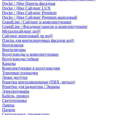
Docke / Дёке Панель фасадная
Docke / Дёке Сайдинг LUX
Docke / Дёке Сайдинг Premium
Docke / Дёке Сайдинг Premium акриловый
GrandLine / Сайдинг и комплектующие
GrandLine / Фасадные панели и комплектующие
Металлосайдинг no@
Сайдинг виниловый др no@
Плиты для вентилируемых фасадов no@
Вентиляция
Вентиляторы
Воздуховоды и комплектующие
Воздуховоды гибкие
Каналы
Комплектующие к воздуховодам
Торцевые площадки
Люки доступа
Решетки вентиляционные (ПВХ, металл)
Решетки для радиатора / Экраны
Электротовары
Кабель, провод
Светотехника
Лампы
Патрон
Светильники, прожекторы