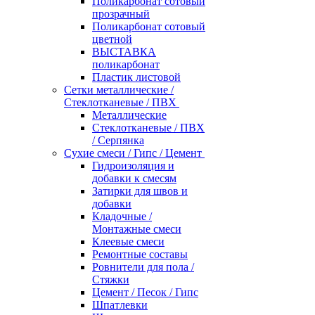
Поликарбонат сотовый
прозрачный
Поликарбонат сотовый
цветной
ВЫСТАВКА
поликарбонат
Пластик листовой
Сетки металлические /
Стеклотканевые / ПВХ
Металлические
Стеклотканевые / ПВХ
/ Серпянка
Сухие смеси / Гипс / Цемент
Гидроизоляция и
добавки к смесям
Затирки для швов и
добавки
Кладочные /
Монтажные смеси
Клеевые смеси
Ремонтные составы
Ровнители для пола /
Стяжки
Цемент / Песок / Гипс
Шпатлевки