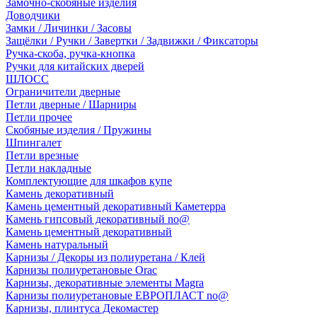
Замочно-скобяные изделия
Доводчики
Замки / Личинки / Засовы
Защёлки / Ручки / Завертки / Задвижки / Фиксаторы
Ручка-скоба, ручка-кнопка
Ручки для китайских дверей
ШЛОСС
Ограничители дверные
Петли дверные / Шарниры
Петли прочее
Скобяные изделия / Пружины
Шпингалет
Петли врезные
Петли накладные
Комплектующие для шкафов купе
Камень декоративный
Камень цементный декоративный Каметерра
Камень гипсовый декоративный no@
Камень цементный декоративный
Камень натуральный
Карнизы / Декоры из полиуретана / Клей
Карнизы полиуретановые Orac
Карнизы, декоративные элементы Magra
Карнизы полиуретановые ЕВРОПЛАСТ no@
Карнизы, плинтуса Декомастер