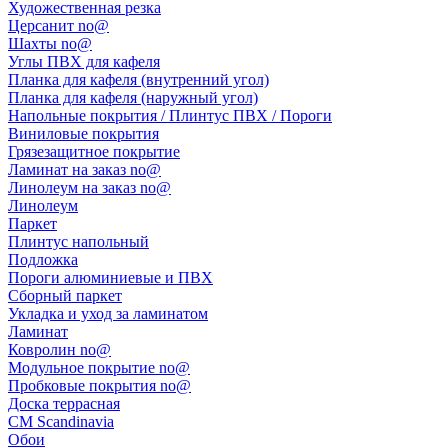
Художественная резка
Церсанит no@
Шахты no@
Углы ПВХ для кафеля
Планка для кафеля (внутренний угол)
Планка для кафеля (наружный угол)
Напольные покрытия / Плинтус ПВХ / Пороги
Виниловые покрытия
Грязезащитное покрытие
Ламинат на заказ no@
Линолеум на заказ no@
Линолеум
Паркет
Плинтус напольный
Подложка
Пороги алюминиевые и ПВХ
Сборный паркет
Укладка и уход за ламинатом
Ламинат
Ковролин no@
Модульное покрытие no@
Пробковые покрытия no@
Доска террасная
CM Scandinavia
Обои