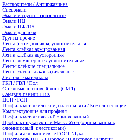
Растворители / Антиржавчина
Спецэмали
Эмали и грунты аэрозольные
Эмали НЦ
Эмали ПФ-115
Эмали для пола
Грунты прочие
Лента (скотч, клейкая, уплотнительная)
Лента клейкая армированная
Лента клейкая двусторонняя
Ленты демпферные / уплотнительные
Ленты клейкие специальные
Ленты сигнально-оградительные
Листовые материалы
ГКЛ / ГВЛ / Пол
Стекломагнезитовый лист (СМЛ)
Сэндвич-панели ПВХ
ЦСП / ГСП
Профиль металлический, пластиковый / Комплектующие
Комплектующие для профиля
Профиль металлический оцинкованный
Профиль штукатурный Маяк / Угол (оцинкованный,
алюминиевый, пластиковый)
Профиля аллюминиевые ГОСТ /Лука
Пазогребень ПГП / Газоблок / Шлакоблок / Кирпич