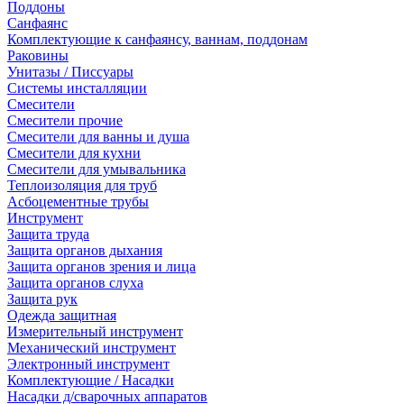
Поддоны
Санфаянс
Комплектующие к санфаянсу, ваннам, поддонам
Раковины
Унитазы / Писсуары
Системы инсталляции
Смесители
Смесители прочие
Смесители для ванны и душа
Смесители для кухни
Смесители для умывальника
Теплоизоляция для труб
Асбоцементные трубы
Инструмент
Защита труда
Защита органов дыхания
Защита органов зрения и лица
Защита органов слуха
Защита рук
Одежда защитная
Измерительный инструмент
Механический инструмент
Электронный инструмент
Комплектующие / Насадки
Насадки д/сварочных аппаратов