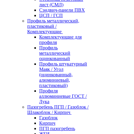
лист (СМЛ)
Сэндвич-панели ПВХ
ЦСП / ГСП
Профиль металлический,
пластиковый /
Комплектующие
Комплектующие для
профиля
Профиль
металлический
оцинкованный
Профиль штукатурный
Маяк / Угол
(оцинкованный,
алюминиевый,
пластиковый)
Профиля
аллюминиевые ГОСТ /
Лука
Пазогребень ПГП / Газоблок /
Шлакоблок / Кирпич
Газоблок
Кирпич
ПГП пазогребень
ЖБИ