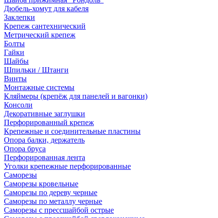
Дюбель-хомут для кабеля
Заклепки
Крепеж сантехнический
Метрический крепеж
Болты
Гайки
Шайбы
Шпильки / Штанги
Винты
Монтажные системы
Кляймеры (крепёж для панелей и вагонки)
Консоли
Декоративные заглушки
Перфорированный крепеж
Крепежные и соединительные пластины
Опора балки, держатель
Опора бруса
Перфорированная лента
Уголки крепежные перфорированные
Саморезы
Саморезы кровельные
Саморезы по дереву черные
Саморезы по металлу черные
Саморезы с прессшайбой острые