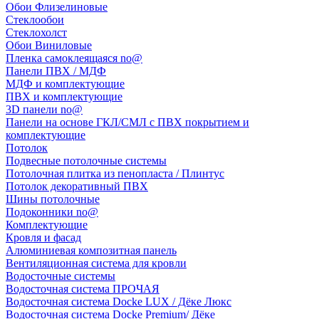
Обои Флизелиновые
Стеклообои
Стеклохолст
Обои Виниловые
Пленка самоклеящаяся no@
Панели ПВХ / МДФ
МДФ и комплектующие
ПВХ и комплектующие
3D панели no@
Панели на основе ГКЛ/СМЛ с ПВХ покрытием и
комплектующие
Потолок
Подвесные потолочные системы
Потолочная плитка из пенопласта / Плинтус
Потолок декоративный ПВХ
Шины потолочные
Подоконники no@
Комплектующие
Кровля и фасад
Алюминиевая композитная панель
Вентиляционная система для кровли
Водосточные системы
Водосточная система ПРОЧАЯ
Водосточная система Docke LUX / Дёке Люкс
Водосточная система Docke Premium/ Дёке