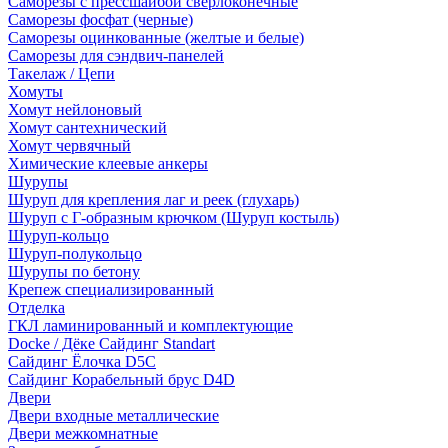
Саморезы с прессшайбой сверлоконечные
Саморезы фосфат (черные)
Саморезы оцинкованные (желтые и белые)
Саморезы для сэндвич-панелей
Такелаж / Цепи
Хомуты
Хомут нейлоновый
Хомут сантехнический
Хомут червячный
Химические клеевые анкеры
Шурупы
Шуруп для крепления лаг и реек (глухарь)
Шуруп с Г-образным крючком (Шуруп костыль)
Шуруп-кольцо
Шуруп-полукольцо
Шурупы по бетону
Крепеж специализированный
Отделка
ГКЛ ламинированный и комплектующие
Docke / Дёке Сайдинг Standart
Сайдинг Ёлочка D5C
Сайдинг Корабельный брус D4D
Двери
Двери входные металлические
Двери межкомнатные