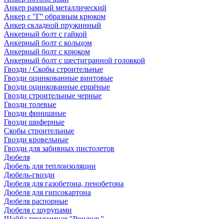
Анкер рамный металлический
Анкер с ''Г'' образным крюком
Анкер складной пружинный
Анкерный болт с гайкой
Анкерный болт с кольцом
Анкерный болт с крюком
Анкерный болт с шестигранной головкой
Гвозди / Скобы строительные
Гвозди оцинкованные винтовые
Гвозди оцинкованные ершёные
Гвозди строительные черные
Гвозди толевые
Гвозди финишные
Гвозди шиферные
Скобы строительные
Гвозди кровельные
Гвозди для забивных пистолетов
Дюбеля
Дюбель для теплоизоляции
Дюбель-гвозди
Дюбеля для газобетона, пенобетона
Дюбеля для гипсокартона
Дюбеля распорные
Дюбеля с шурупами
Шайба прижимная "Рондоль"