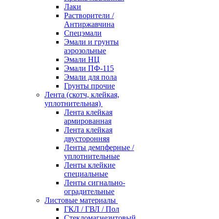
Лаки
Растворители /
Антиржавчина
Спецэмали
Эмали и грунты
аэрозольные
Эмали НЦ
Эмали ПФ-115
Эмали для пола
Грунты прочие
Лента (скотч, клейкая,
уплотнительная)
Лента клейкая
армированная
Лента клейкая
двусторонняя
Ленты демпферные /
уплотнительные
Ленты клейкие
специальные
Ленты сигнально-
оградительные
Листовые материалы
ГКЛ / ГВЛ / Пол
Стекломагнезитовый