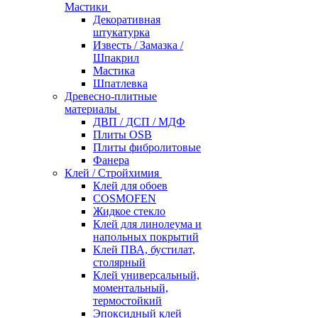
Мастики
Декоративная
штукатурка
Известь / Замазка /
Шпакрил
Мастика
Шпатлевка
Древесно-плитные
материалы
ДВП / ДСП / МДФ
Плиты OSB
Плиты фибролитовые
Фанера
Клей / Стройхимия
Клей для обоев
COSMOFEN
Жидкое стекло
Клей для линолеума и
напольных покрытий
Клей ПВА, бустилат,
столярный
Клей универсальный,
моментальный,
термостойкий
Эпоксидный клей