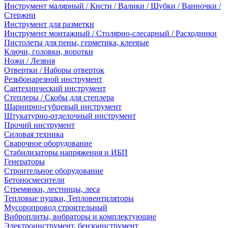
Инструмент малярный / Кисти / Валики / Шубки / Ванночки /
Стержни
Инструмент для разметки
Инструмент монтажный / Столярно-слесарный / Расходники
Пистолеты для пены, герметика, клеевые
Ключи, головки, воротки
Ножи / Лезвия
Отвертки / Наборы отверток
Резьбонарезной инструмент
Сантехнический инструмент
Степлеры / Скобы для степлера
Шарнирно-губцевый инструмент
Штукатурно-отделочный инструмент
Прочий инструмент
Силовая техника
Сварочное оборудование
Стабилизаторы напряжения и ИБП
Генераторы
Строительное оборудование
Бетоносмесители
Стремянки, лестницы, леса
Тепловые пушки, Тепловентиляторы
Мусоропровод строительный
Виброплиты, вибраторы и комплектующие
Электроинструмент, бензоинструмент