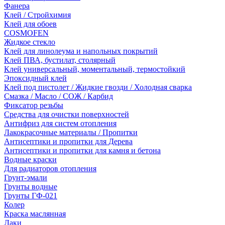
Фанера
Клей / Стройхимия
Клей для обоев
COSMOFEN
Жидкое стекло
Клей для линолеума и напольных покрытий
Клей ПВА, бустилат, столярный
Клей универсальный, моментальный, термостойкий
Эпоксидный клей
Клей под пистолет / Жидкие гвозди / Холодная сварка
Смазка / Масло / СОЖ / Карбид
Фиксатор резьбы
Средства для очистки поверхностей
Антифриз для систем отопления
Лакокрасочные материалы / Пропитки
Антисептики и пропитки для Дерева
Антисептики и пропитки для камня и бетона
Водные краски
Для радиаторов отопления
Грунт-эмали
Грунты водные
Грунты ГФ-021
Колер
Краска маслянная
Лаки