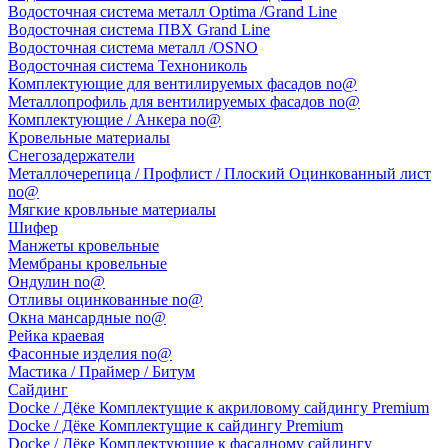
Водосточная система металл Optima /Grand Line
Водосточная система ПВХ Grand Line
Водосточная система металл /OSNO
Водосточная система Технониколь
Комплектующие для вентилируемых фасадов no@
Металлопрофиль для вентилируемых фасадов no@
Комплектующие / Анкера no@
Кровельные материалы
Снегозадержатели
Металлочерепица / Профлист / Плоский Оцинкованный лист
no@
Мягкие кровльные материалы
Шифер
Манжеты кровельные
Мембраны кровельные
Ондулин no@
Отливы оцинкованные no@
Окна мансардные no@
Рейка краевая
Фасонные изделия no@
Мастика / Праймер / Битум
Сайдинг
Docke / Дёке Комплектущие к акриловому сайдингу Premium
Docke / Дёке Комплектущие к сайдингу Premium
Docke / Дёке Комплектующие к фасадному сайдингу