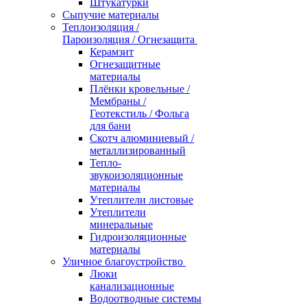
Штукатурки
Сыпучие материалы
Теплоизоляция /
Пароизоляция / Огнезащита
Керамзит
Огнезащитные
материалы
Плёнки кровельные /
Мембраны /
Геотекстиль / Фольга
для бани
Скотч алюминиевый /
металлизированный
Тепло-
звукоизоляционные
материалы
Утеплители листовые
Утеплители
минеральные
Гидроизоляционные
материалы
Уличное благоустройство
Люки
канализационные
Водоотводные системы