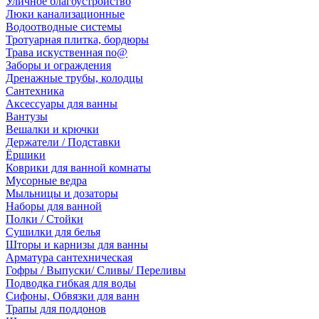
Уличное благоустройство
Люки канализационные
Водоотводные системы
Тротуарная плитка, бордюры
Трава искуственная no@
Заборы и ограждения
Дренажные трубы, колодцы
Сантехника
Аксессуары для ванны
Вантузы
Вешалки и крючки
Держатели / Подставки
Ёршики
Коврики для ванной комнаты
Мусорные ведра
Мыльницы и дозаторы
Наборы для ванной
Полки / Стойки
Сушилки для белья
Шторы и карнизы для ванны
Арматура сантехническая
Гофры / Выпуски/ Сливы/ Переливы
Подводка гибкая для воды
Сифоны, Обвязки для ванн
Трапы для поддонов