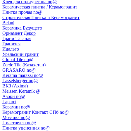
Клея для полиуретана no@
Керамическая плитка / Керамогранит
Плитка прочая no@
Строительная Плитка и Керамогранит
Belani
Керамика Будущего
Орнамент Декор
Грани Таганая
Гранитея
Идальго
Уральский гранит
Global Tile no@
Zerde Tile (Казахстан)
GRASARO no@
Kerama-marazzi no@
Lasselsberger no@
ВКЗ (Axima)
Meissen Keramik @
Азори no@
Laparet
Керамин no@
Керамогранит Контакт СПб no@
Мозаика no@
Пиастрелла no@
Плитка уцененная no@