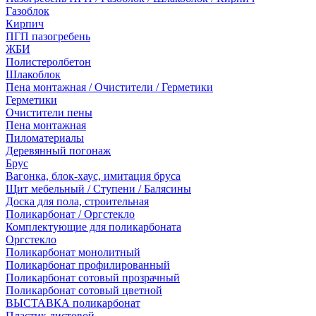
Газоблок
Кирпич
ПГП пазогребень
ЖБИ
Полистеролбетон
Шлакоблок
Пена монтажная / Очистители / Герметики
Герметики
Очистители пены
Пена монтажная
Пиломатериалы
Деревянный погонаж
Брус
Вагонка, блок-хаус, имитация бруса
Щит мебельный / Ступени / Балясины
Доска для пола, строительная
Поликарбонат / Оргстекло
Комплектующие для поликарбоната
Оргстекло
Поликарбонат монолитный
Поликарбонат профилированный
Поликарбонат сотовый прозрачный
Поликарбонат сотовый цветной
ВЫСТАВКА поликарбонат
Пластик листовой