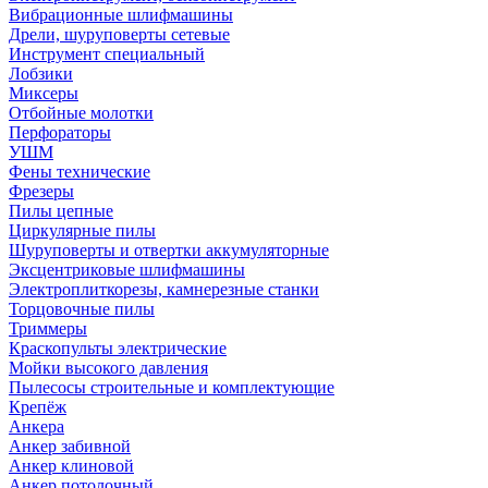
Вибрационные шлифмашины
Дрели, шуруповерты сетевые
Инструмент специальный
Лобзики
Миксеры
Отбойные молотки
Перфораторы
УШМ
Фены технические
Фрезеры
Пилы цепные
Циркулярные пилы
Шуруповерты и отвертки аккумуляторные
Эксцентриковые шлифмашины
Электроплиткорезы, камнерезные станки
Торцовочные пилы
Триммеры
Краскопульты электрические
Мойки высокого давления
Пылесосы строительные и комплектующие
Крепёж
Анкера
Анкер забивной
Анкер клиновой
Анкер потолочный