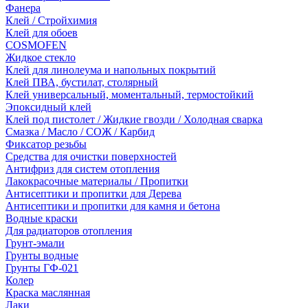
Фанера
Клей / Стройхимия
Клей для обоев
COSMOFEN
Жидкое стекло
Клей для линолеума и напольных покрытий
Клей ПВА, бустилат, столярный
Клей универсальный, моментальный, термостойкий
Эпоксидный клей
Клей под пистолет / Жидкие гвозди / Холодная сварка
Смазка / Масло / СОЖ / Карбид
Фиксатор резьбы
Средства для очистки поверхностей
Антифриз для систем отопления
Лакокрасочные материалы / Пропитки
Антисептики и пропитки для Дерева
Антисептики и пропитки для камня и бетона
Водные краски
Для радиаторов отопления
Грунт-эмали
Грунты водные
Грунты ГФ-021
Колер
Краска маслянная
Лаки