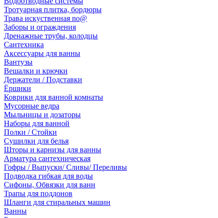
Водоотводные системы
Тротуарная плитка, бордюры
Трава искуственная no@
Заборы и ограждения
Дренажные трубы, колодцы
Сантехника
Аксессуары для ванны
Вантузы
Вешалки и крючки
Держатели / Подставки
Ёршики
Коврики для ванной комнаты
Мусорные ведра
Мыльницы и дозаторы
Наборы для ванной
Полки / Стойки
Сушилки для белья
Шторы и карнизы для ванны
Арматура сантехническая
Гофры / Выпуски/ Сливы/ Переливы
Подводка гибкая для воды
Сифоны, Обвязки для ванн
Трапы для поддонов
Шланги для стиральных машин
Ванны