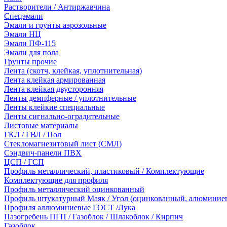
Растворители / Антиржавчина
Спецэмали
Эмали и грунты аэрозольные
Эмали НЦ
Эмали ПФ-115
Эмали для пола
Грунты прочие
Лента (скотч, клейкая, уплотнительная)
Лента клейкая армированная
Лента клейкая двусторонняя
Ленты демпферные / уплотнительные
Ленты клейкие специальные
Ленты сигнально-оградительные
Листовые материалы
ГКЛ / ГВЛ / Пол
Стекломагнезитовый лист (СМЛ)
Сэндвич-панели ПВХ
ЦСП / ГСП
Профиль металлический, пластиковый / Комплектующие
Комплектующие для профиля
Профиль металлический оцинкованный
Профиль штукатурный Маяк / Угол (оцинкованный, алюминие
Профиля аллюминиевые ГОСТ /Лука
Пазогребень ПГП / Газоблок / Шлакоблок / Кирпич
Газоблок