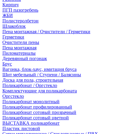
Кирпич
ПГП пазогребень
ЖБИ
Полистеролбетон
Шлакоблок
Пена монтажная / Очистители / Герметики
Герметики
Очистители пены
Пена монтажная
Пиломатериалы
Деревянный погонаж
Брус
Вагонка, блок-хаус, имитация бруса
Щит мебельный / Ступени / Балясины
Доска для пола, строительная
Поликарбонат / Оргстекло
Комплектующие для поликарбоната
Оргстекло
Поликарбонат монолитный
Поликарбонат профилированный
Поликарбонат сотовый прозрачный
Поликарбонат сотовый цветной
ВЫСТАВКА поликарбонат
Пластик листовой
Сетки металлические / Стеклотканевые / ПВХ