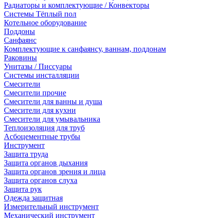
Радиаторы и комплектующие / Конвекторы
Системы Тёплый пол
Котельное оборудование
Поддоны
Санфаянс
Комплектующие к санфаянсу, ваннам, поддонам
Раковины
Унитазы / Писсуары
Системы инсталляции
Смесители
Смесители прочие
Смесители для ванны и душа
Смесители для кухни
Смесители для умывальника
Теплоизоляция для труб
Асбоцементные трубы
Инструмент
Защита труда
Защита органов дыхания
Защита органов зрения и лица
Защита органов слуха
Защита рук
Одежда защитная
Измерительный инструмент
Механический инструмент