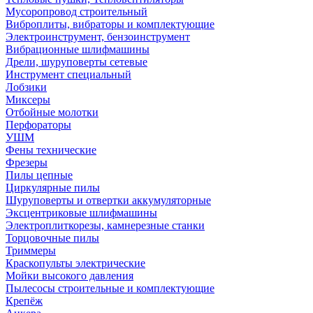
Мусоропровод строительный
Виброплиты, вибраторы и комплектующие
Электроинструмент, бензоинструмент
Вибрационные шлифмашины
Дрели, шуруповерты сетевые
Инструмент специальный
Лобзики
Миксеры
Отбойные молотки
Перфораторы
УШМ
Фены технические
Фрезеры
Пилы цепные
Циркулярные пилы
Шуруповерты и отвертки аккумуляторные
Эксцентриковые шлифмашины
Электроплиткорезы, камнерезные станки
Торцовочные пилы
Триммеры
Краскопульты электрические
Мойки высокого давления
Пылесосы строительные и комплектующие
Крепёж