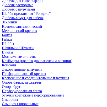
Дюбеля для гипсокартона
Дюбеля распорные
Дюбеля с шурупами
Шайба прижимная "Рондоль"
Дюбель-хомут для кабеля
Заклепки
Крепеж сантехнический
Метрический крепеж
Болты
Гайки
Шайбы
Шпильки / Штанги
Винты
Монтажные системы
Кляймеры (крепёж для панелей и вагонки)
Консоли
Декоративные заглушки
Перфорированный крепеж
Крепежные и соединительные пластины
Опора балки, держатель
Опора бруса
Перфорированная лента
Уголки крепежные перфорированные
Саморезы
Саморезы кровельные