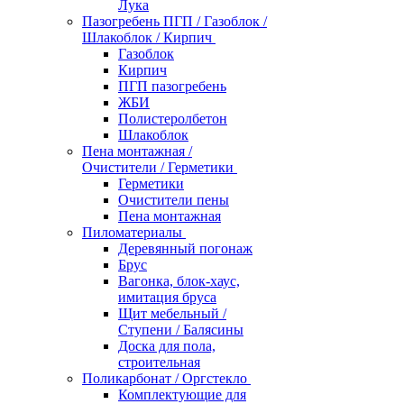
Лука
Пазогребень ПГП / Газоблок /
Шлакоблок / Кирпич
Газоблок
Кирпич
ПГП пазогребень
ЖБИ
Полистеролбетон
Шлакоблок
Пена монтажная /
Очистители / Герметики
Герметики
Очистители пены
Пена монтажная
Пиломатериалы
Деревянный погонаж
Брус
Вагонка, блок-хаус,
имитация бруса
Щит мебельный /
Ступени / Балясины
Доска для пола,
строительная
Поликарбонат / Оргстекло
Комплектующие для