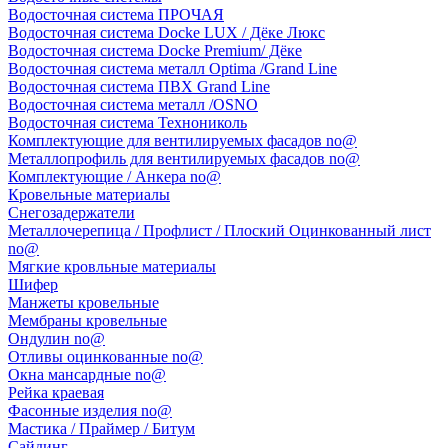
Водосточная система ПРОЧАЯ
Водосточная система Docke LUX / Дёке Люкс
Водосточная система Docke Premium/ Дёке
Водосточная система металл Optima /Grand Line
Водосточная система ПВХ Grand Line
Водосточная система металл /OSNO
Водосточная система Технониколь
Комплектующие для вентилируемых фасадов no@
Металлопрофиль для вентилируемых фасадов no@
Комплектующие / Анкера no@
Кровельные материалы
Снегозадержатели
Металлочерепица / Профлист / Плоский Оцинкованный лист
no@
Мягкие кровльные материалы
Шифер
Манжеты кровельные
Мембраны кровельные
Ондулин no@
Отливы оцинкованные no@
Окна мансардные no@
Рейка краевая
Фасонные изделия no@
Мастика / Праймер / Битум
Сайдинг