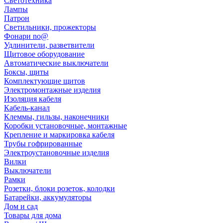
Светотехника
Лампы
Патрон
Светильники, прожекторы
Фонари no@
Удлинители, разветвители
Щитовое оборудование
Автоматические выключатели
Боксы, щиты
Комплектующие щитов
Электромонтажные изделия
Изоляция кабеля
Кабель-канал
Клеммы, гильзы, наконечники
Коробки установочные, монтажные
Крепление и маркировка кабеля
Трубы гофрированные
Электроустановочные изделия
Вилки
Выключатели
Рамки
Розетки, блоки розеток, колодки
Батарейки, аккумуляторы
Дом и сад
Товары для дома