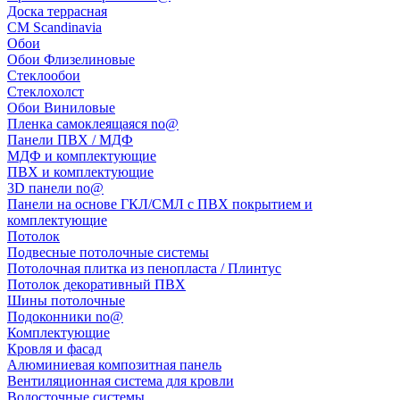
Доска террасная
CM Scandinavia
Обои
Обои Флизелиновые
Стеклообои
Стеклохолст
Обои Виниловые
Пленка самоклеящаяся no@
Панели ПВХ / МДФ
МДФ и комплектующие
ПВХ и комплектующие
3D панели no@
Панели на основе ГКЛ/СМЛ с ПВХ покрытием и
комплектующие
Потолок
Подвесные потолочные системы
Потолочная плитка из пенопласта / Плинтус
Потолок декоративный ПВХ
Шины потолочные
Подоконники no@
Комплектующие
Кровля и фасад
Алюминиевая композитная панель
Вентиляционная система для кровли
Водосточные системы