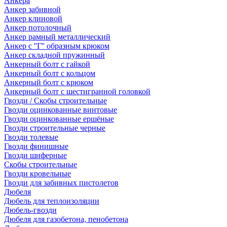
Анкера
Анкер забивной
Анкер клиновой
Анкер потолочный
Анкер рамный металлический
Анкер с ''Г'' образным крюком
Анкер складной пружинный
Анкерный болт с гайкой
Анкерный болт с кольцом
Анкерный болт с крюком
Анкерный болт с шестигранной головкой
Гвозди / Скобы строительные
Гвозди оцинкованные винтовые
Гвозди оцинкованные ершёные
Гвозди строительные черные
Гвозди толевые
Гвозди финишные
Гвозди шиферные
Скобы строительные
Гвозди кровельные
Гвозди для забивных пистолетов
Дюбеля
Дюбель для теплоизоляции
Дюбель-гвозди
Дюбеля для газобетона, пенобетона