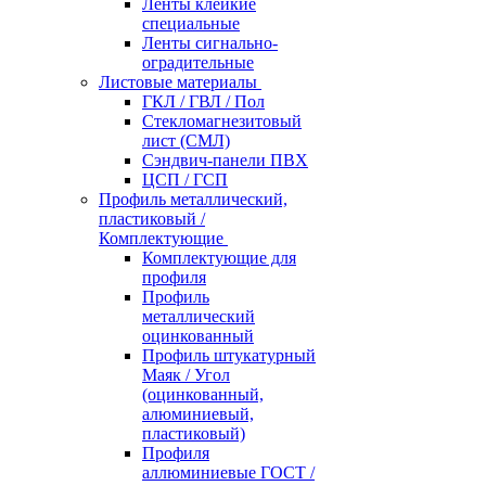
Ленты клейкие
специальные
Ленты сигнально-
оградительные
Листовые материалы
ГКЛ / ГВЛ / Пол
Стекломагнезитовый
лист (СМЛ)
Сэндвич-панели ПВХ
ЦСП / ГСП
Профиль металлический,
пластиковый /
Комплектующие
Комплектующие для
профиля
Профиль
металлический
оцинкованный
Профиль штукатурный
Маяк / Угол
(оцинкованный,
алюминиевый,
пластиковый)
Профиля
аллюминиевые ГОСТ /