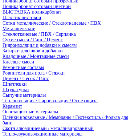
Поликарбонат сотовый прозрачный
Поликарбонат сотовый цветной
ВЫСТАВКА поликарбонат
Пластик листовой
Сетки металлические / Стеклотканевые / ПВХ
Металлические
Стеклотканевые / ПВХ / Серпянка
Сухие смеси / Гипс / Цемент
Гидроизоляция и добавки к смесям
Затирки для швов и добавки
Кладочные / Монтажные смеси
Клеевые смеси
Ремонтные составы
Ровнители для пола / Стяжки
Цемент / Песок / Гипс
Шпатлевки
Штукатурки
Сыпучие материалы
Теплоизоляция / Пароизоляция / Огнезащита
Керамзит
Огнезащитные материалы
Плёнки кровельные / Мембраны / Геотекстиль / Фольга для
бани
Скотч алюминиевый / металлизированный
Тепло-звукоизоляционные материалы