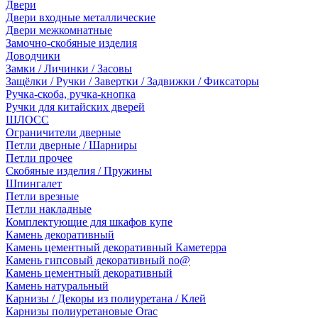
Двери
Двери входные металлические
Двери межкомнатные
Замочно-скобяные изделия
Доводчики
Замки / Личинки / Засовы
Защёлки / Ручки / Завертки / Задвижки / Фиксаторы
Ручка-скоба, ручка-кнопка
Ручки для китайских дверей
ШЛОСС
Ограничители дверные
Петли дверные / Шарниры
Петли прочее
Скобяные изделия / Пружины
Шпингалет
Петли врезные
Петли накладные
Комплектующие для шкафов купе
Камень декоративный
Камень цементный декоративный Каметерра
Камень гипсовый декоративный no@
Камень цементный декоративный
Камень натуральный
Карнизы / Декоры из полиуретана / Клей
Карнизы полиуретановые Orac