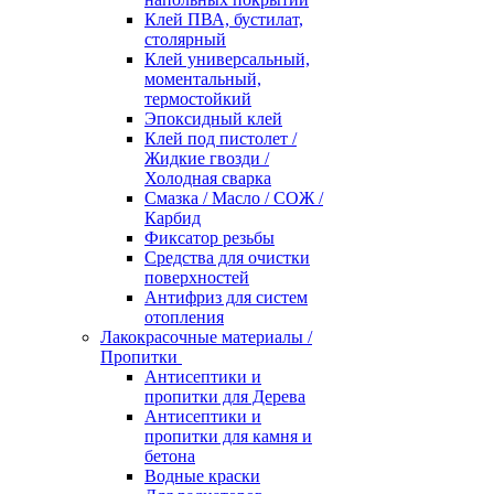
Клей ПВА, бустилат,
столярный
Клей универсальный,
моментальный,
термостойкий
Эпоксидный клей
Клей под пистолет /
Жидкие гвозди /
Холодная сварка
Смазка / Масло / СОЖ /
Карбид
Фиксатор резьбы
Средства для очистки
поверхностей
Антифриз для систем
отопления
Лакокрасочные материалы /
Пропитки
Антисептики и
пропитки для Дерева
Антисептики и
пропитки для камня и
бетона
Водные краски