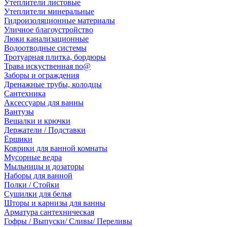
Утеплители листовые
Утеплители минеральные
Гидроизоляционные материалы
Уличное благоустройство
Люки канализационные
Водоотводные системы
Тротуарная плитка, бордюры
Трава искуственная no@
Заборы и ограждения
Дренажные трубы, колодцы
Сантехника
Аксессуары для ванны
Вантузы
Вешалки и крючки
Держатели / Подставки
Ёршики
Коврики для ванной комнаты
Мусорные ведра
Мыльницы и дозаторы
Наборы для ванной
Полки / Стойки
Сушилки для белья
Шторы и карнизы для ванны
Арматура сантехническая
Гофры / Выпуски/ Сливы/ Переливы