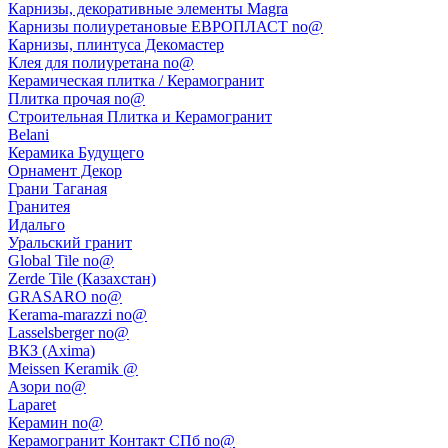
Карнизы, декоративные элементы Magra
Карнизы полиуретановые ЕВРОПЛАСТ no@
Карнизы, плинтуса Декомастер
Клея для полиуретана no@
Керамическая плитка / Керамогранит
Плитка прочая no@
Строительная Плитка и Керамогранит
Belani
Керамика Будущего
Орнамент Декор
Грани Таганая
Гранитея
Идальго
Уральский гранит
Global Tile no@
Zerde Tile (Казахстан)
GRASARO no@
Kerama-marazzi no@
Lasselsberger no@
ВКЗ (Axima)
Meissen Keramik @
Азори no@
Laparet
Керамин no@
Керамогранит Контакт СПб no@