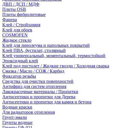
ДВП / ДСП / МДФ
Плиты OSB
Плиты фибролитовые
Фанера
Клей / Стройхимия
Клей для обоев
COSMOFEN
Жидкое стекло
Клей для линолеума и напольных покрытий
Клей ПВА, бустилат, столярный
Клей универсальный, моментальный, термостойкий
Эпоксидный клей
Клей под пистолет / Жидкие гвозди / Холодная сварка
Смазка / Масло / СОЖ / Карбид
Фиксатор резьбы
Средства для очистки поверхностей
Антифриз для систем отопления
Лакокрасочные материалы / Пропитки
Антисептики и пропитки для Дерева
Антисептики и пропитки для камня и бетона
Водные краски
Для радиаторов отопления
Грунт-эмали
Грунты водные
Грунты ГФ-021