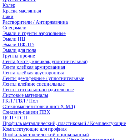
Колер
Краска маслянная
Лаки
Растворители / Антиржавчина
Спецэмали
Эмали и грунты аэрозольные
Эмали НЦ
Эмали ПФ-115
Эмали для пола
Грунты прочие
Лента (скотч, клейкая, уплотнительная)
Лента клейкая армированная
Лента клейкая двусторонняя
Ленты демпферные / уплотнительные
Ленты клейкие специальные
Ленты сигнально-оградительные
Листовые материалы
ГКЛ / ГВЛ / Пол
Стекломагнезитовый лист (СМЛ)
Сэндвич-панели ПВХ
ЦСП / ГСП
Профиль металлический, пластиковый / Комплектующие
Комплектующие для профиля
Профиль металлический оцинкованный