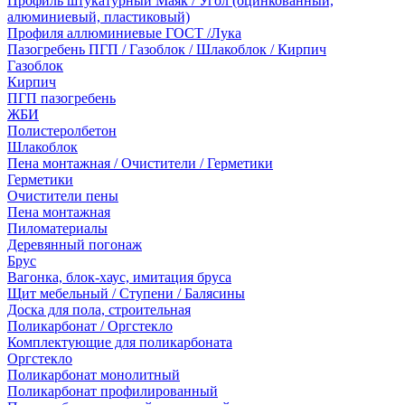
Профиль штукатурный Маяк / Угол (оцинкованный,
алюминиевый, пластиковый)
Профиля аллюминиевые ГОСТ /Лука
Пазогребень ПГП / Газоблок / Шлакоблок / Кирпич
Газоблок
Кирпич
ПГП пазогребень
ЖБИ
Полистеролбетон
Шлакоблок
Пена монтажная / Очистители / Герметики
Герметики
Очистители пены
Пена монтажная
Пиломатериалы
Деревянный погонаж
Брус
Вагонка, блок-хаус, имитация бруса
Щит мебельный / Ступени / Балясины
Доска для пола, строительная
Поликарбонат / Оргстекло
Комплектующие для поликарбоната
Оргстекло
Поликарбонат монолитный
Поликарбонат профилированный