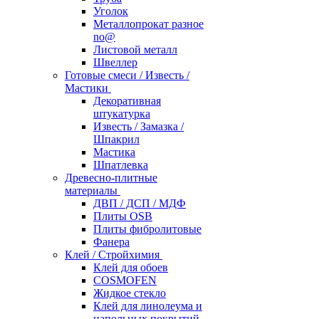
Уголок
Металлопрокат разное
no@
Листовой металл
Швеллер
Готовые смеси / Известь /
Мастики
Декоративная
штукатурка
Известь / Замазка /
Шпакрил
Мастика
Шпатлевка
Древесно-плитные
материалы
ДВП / ДСП / МДФ
Плиты OSB
Плиты фибролитовые
Фанера
Клей / Стройхимия
Клей для обоев
COSMOFEN
Жидкое стекло
Клей для линолеума и
напольных покрытий