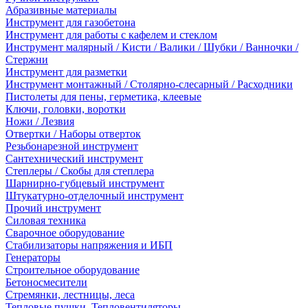
Абразивные материалы
Инструмент для газобетона
Инструмент для работы с кафелем и стеклом
Инструмент малярный / Кисти / Валики / Шубки / Ванночки /
Стержни
Инструмент для разметки
Инструмент монтажный / Столярно-слесарный / Расходники
Пистолеты для пены, герметика, клеевые
Ключи, головки, воротки
Ножи / Лезвия
Отвертки / Наборы отверток
Резьбонарезной инструмент
Сантехнический инструмент
Степлеры / Скобы для степлера
Шарнирно-губцевый инструмент
Штукатурно-отделочный инструмент
Прочий инструмент
Силовая техника
Сварочное оборудование
Стабилизаторы напряжения и ИБП
Генераторы
Строительное оборудование
Бетоносмесители
Стремянки, лестницы, леса
Тепловые пушки, Тепловентиляторы