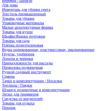
Веревки / Шпагат
Для дома
Инвентарь для уборки снега
Текстиль промышленный
Товары для уборки
Упаковочные материалы
Малые архитектурные формы
Товары для кухни
Шкафы/Ящики почтовые
Товары для сада
Плёнка полиэтиленовая
Ведра оцинкованные, пластмассовые, эмалированные
Грунты, удобрения
Лопаты и черенки
Принадлежности для рассады
Проволока подвязочная
Ручной садовый инструмент
Семена
Тачки и комплектующие / Носилки
Теплицы / Грядки
Шланги поливочные и комплектующие
Лески для триммеров
Средства от вредителей
Товары для отдыха
Пикник