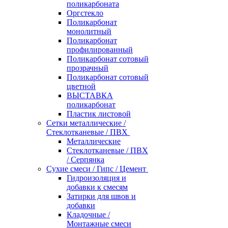
поликарбоната
Оргстекло
Поликарбонат
монолитный
Поликарбонат
профилированный
Поликарбонат сотовый
прозрачный
Поликарбонат сотовый
цветной
ВЫСТАВКА
поликарбонат
Пластик листовой
Сетки металлические /
Стеклотканевые / ПВХ
Металлические
Стеклотканевые / ПВХ
/ Серпянка
Сухие смеси / Гипс / Цемент
Гидроизоляция и
добавки к смесям
Затирки для швов и
добавки
Кладочные /
Монтажные смеси