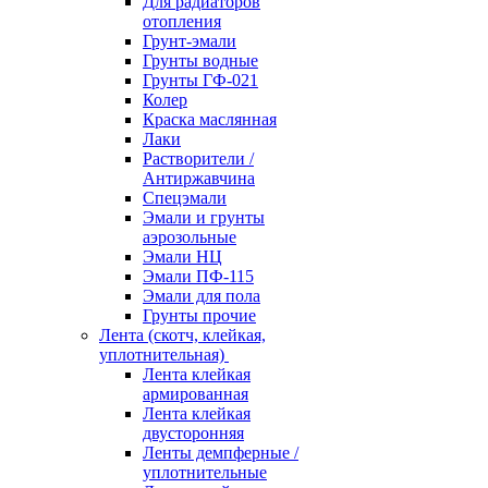
Для радиаторов
отопления
Грунт-эмали
Грунты водные
Грунты ГФ-021
Колер
Краска маслянная
Лаки
Растворители /
Антиржавчина
Спецэмали
Эмали и грунты
аэрозольные
Эмали НЦ
Эмали ПФ-115
Эмали для пола
Грунты прочие
Лента (скотч, клейкая,
уплотнительная)
Лента клейкая
армированная
Лента клейкая
двусторонняя
Ленты демпферные /
уплотнительные