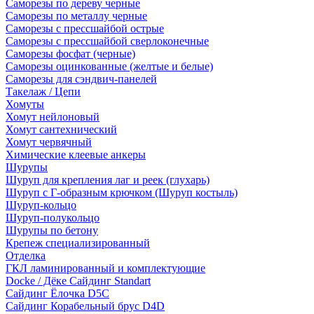
Саморезы по дереву черные
Саморезы по металлу черные
Саморезы с прессшайбой острые
Саморезы с прессшайбой сверлоконечные
Саморезы фосфат (черные)
Саморезы оцинкованные (желтые и белые)
Саморезы для сэндвич-панелей
Такелаж / Цепи
Хомуты
Хомут нейлоновый
Хомут сантехнический
Хомут червячный
Химические клеевые анкеры
Шурупы
Шуруп для крепления лаг и реек (глухарь)
Шуруп с Г-образным крючком (Шуруп костыль)
Шуруп-кольцо
Шуруп-полукольцо
Шурупы по бетону
Крепеж специализированный
Отделка
ГКЛ ламинированный и комплектующие
Docke / Дёке Сайдинг Standart
Сайдинг Ёлочка D5C
Сайдинг Корабельный брус D4D