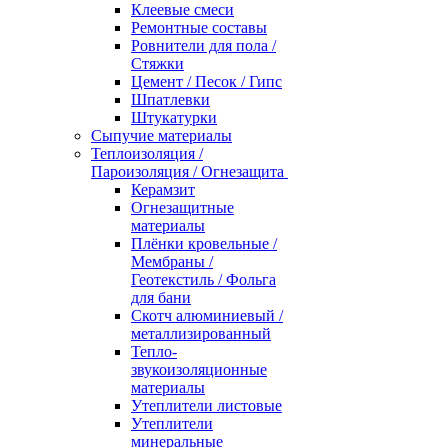
Клеевые смеси
Ремонтные составы
Ровнители для пола /
Стяжки
Цемент / Песок / Гипс
Шпатлевки
Штукатурки
Сыпучие материалы
Теплоизоляция /
Пароизоляция / Огнезащита
Керамзит
Огнезащитные
материалы
Плёнки кровельные /
Мембраны /
Геотекстиль / Фольга
для бани
Скотч алюминиевый /
металлизированный
Тепло-
звукоизоляционные
материалы
Утеплители листовые
Утеплители
минеральные