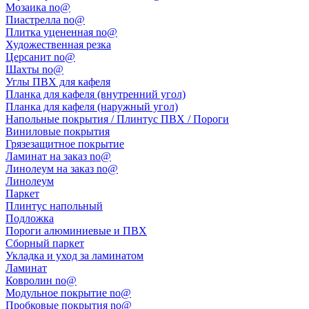
Мозаика no@
Пиастрелла no@
Плитка уцененная no@
Художественная резка
Церсанит no@
Шахты no@
Углы ПВХ для кафеля
Планка для кафеля (внутренний угол)
Планка для кафеля (наружный угол)
Напольные покрытия / Плинтус ПВХ / Пороги
Виниловые покрытия
Грязезащитное покрытие
Ламинат на заказ no@
Линолеум на заказ no@
Линолеум
Паркет
Плинтус напольный
Подложка
Пороги алюминиевые и ПВХ
Сборный паркет
Укладка и уход за ламинатом
Ламинат
Ковролин no@
Модульное покрытие no@
Пробковые покрытия no@