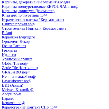
Карнизы, декоративные элементы Magra
Карнизы полиуретановые ЕВРОПЛАСТ no@
Карнизы, плинтуса Декомастер
Клея для полиуретана no@
Керамическая плитка / Керамогранит
Плитка прочая no@
Строительная Плитка и Керамогранит
Belani
Керамика Будущего
Орнамент Декор
Грани Таганая
Гранитея
Идальго
Уральский гранит
Global Tile no@
Zerde Tile (Казахстан)
GRASARO no@
Kerama-marazzi no@
Lasselsberger no@
ВКЗ (Axima)
Meissen Keramik @
Азори no@
Laparet
Керамин no@
Керамогранит Контакт СПб no@