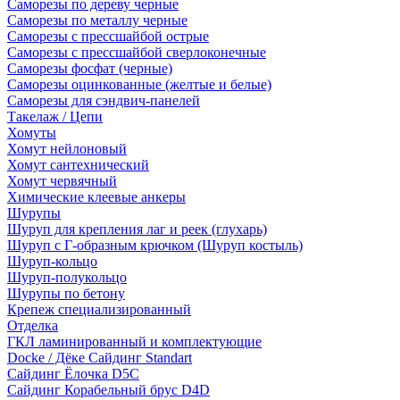
Саморезы по дереву черные
Саморезы по металлу черные
Саморезы с прессшайбой острые
Саморезы с прессшайбой сверлоконечные
Саморезы фосфат (черные)
Саморезы оцинкованные (желтые и белые)
Саморезы для сэндвич-панелей
Такелаж / Цепи
Хомуты
Хомут нейлоновый
Хомут сантехнический
Хомут червячный
Химические клеевые анкеры
Шурупы
Шуруп для крепления лаг и реек (глухарь)
Шуруп с Г-образным крючком (Шуруп костыль)
Шуруп-кольцо
Шуруп-полукольцо
Шурупы по бетону
Крепеж специализированный
Отделка
ГКЛ ламинированный и комплектующие
Docke / Дёке Сайдинг Standart
Сайдинг Ёлочка D5C
Сайдинг Корабельный брус D4D