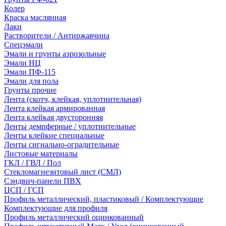
Колер
Краска маслянная
Лаки
Растворители / Антиржавчина
Спецэмали
Эмали и грунты аэрозольные
Эмали НЦ
Эмали ПФ-115
Эмали для пола
Грунты прочие
Лента (скотч, клейкая, уплотнительная)
Лента клейкая армированная
Лента клейкая двусторонняя
Ленты демпферные / уплотнительные
Ленты клейкие специальные
Ленты сигнально-оградительные
Листовые материалы
ГКЛ / ГВЛ / Пол
Стекломагнезитовый лист (СМЛ)
Сэндвич-панели ПВХ
ЦСП / ГСП
Профиль металлический, пластиковый / Комплектующие
Комплектующие для профиля
Профиль металлический оцинкованный