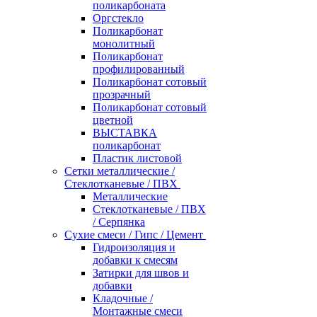
поликарбоната
Оргстекло
Поликарбонат
монолитный
Поликарбонат
профилированный
Поликарбонат сотовый
прозрачный
Поликарбонат сотовый
цветной
ВЫСТАВКА
поликарбонат
Пластик листовой
Сетки металлические /
Стеклотканевые / ПВХ
Металлические
Стеклотканевые / ПВХ
/ Серпянка
Сухие смеси / Гипс / Цемент
Гидроизоляция и
добавки к смесям
Затирки для швов и
добавки
Кладочные /
Монтажные смеси