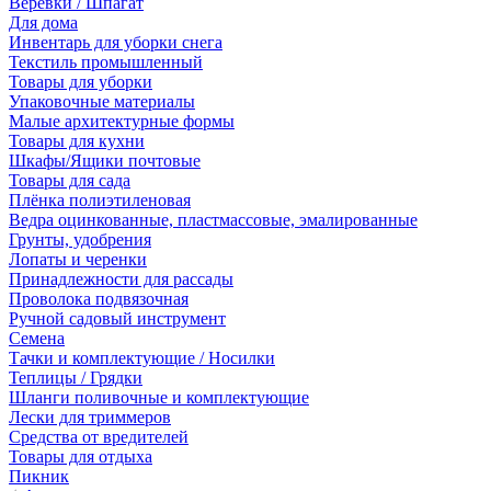
Веревки / Шпагат
Для дома
Инвентарь для уборки снега
Текстиль промышленный
Товары для уборки
Упаковочные материалы
Малые архитектурные формы
Товары для кухни
Шкафы/Ящики почтовые
Товары для сада
Плёнка полиэтиленовая
Ведра оцинкованные, пластмассовые, эмалированные
Грунты, удобрения
Лопаты и черенки
Принадлежности для рассады
Проволока подвязочная
Ручной садовый инструмент
Семена
Тачки и комплектующие / Носилки
Теплицы / Грядки
Шланги поливочные и комплектующие
Лески для триммеров
Средства от вредителей
Товары для отдыха
Пикник