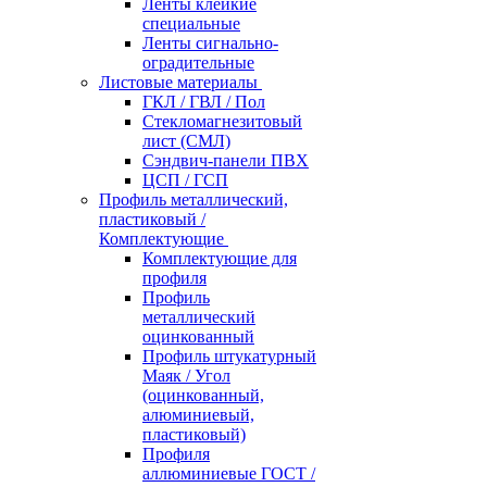
Ленты клейкие
специальные
Ленты сигнально-
оградительные
Листовые материалы
ГКЛ / ГВЛ / Пол
Стекломагнезитовый
лист (СМЛ)
Сэндвич-панели ПВХ
ЦСП / ГСП
Профиль металлический,
пластиковый /
Комплектующие
Комплектующие для
профиля
Профиль
металлический
оцинкованный
Профиль штукатурный
Маяк / Угол
(оцинкованный,
алюминиевый,
пластиковый)
Профиля
аллюминиевые ГОСТ /