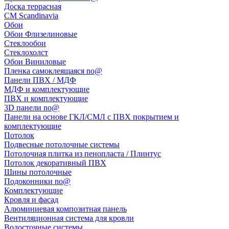
Доска террасная
CM Scandinavia
Обои
Обои Флизелиновые
Стеклообои
Стеклохолст
Обои Виниловые
Пленка самоклеящаяся no@
Панели ПВХ / МДФ
МДФ и комплектующие
ПВХ и комплектующие
3D панели no@
Панели на основе ГКЛ/СМЛ с ПВХ покрытием и
комплектующие
Потолок
Подвесные потолочные системы
Потолочная плитка из пенопласта / Плинтус
Потолок декоративный ПВХ
Шины потолочные
Подоконники no@
Комплектующие
Кровля и фасад
Алюминиевая композитная панель
Вентиляционная система для кровли
Водосточные системы