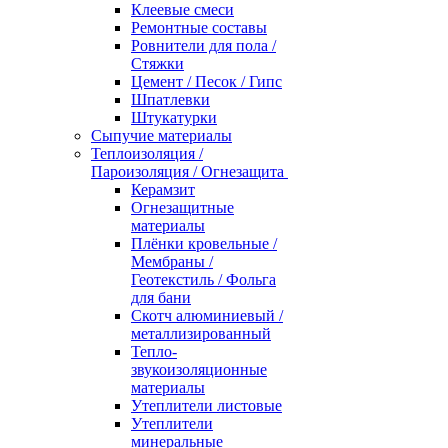
Клеевые смеси
Ремонтные составы
Ровнители для пола /
Стяжки
Цемент / Песок / Гипс
Шпатлевки
Штукатурки
Сыпучие материалы
Теплоизоляция /
Пароизоляция / Огнезащита
Керамзит
Огнезащитные
материалы
Плёнки кровельные /
Мембраны /
Геотекстиль / Фольга
для бани
Скотч алюминиевый /
металлизированный
Тепло-
звукоизоляционные
материалы
Утеплители листовые
Утеплители
минеральные