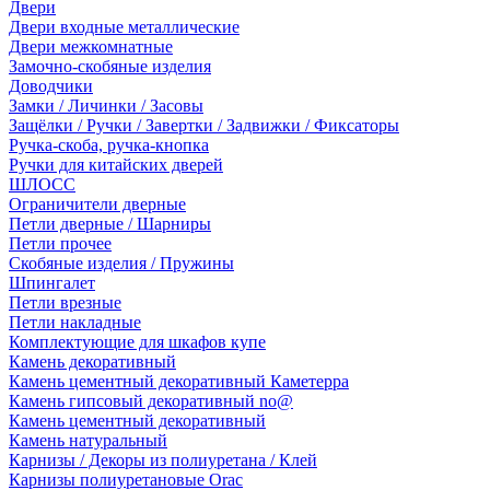
Двери
Двери входные металлические
Двери межкомнатные
Замочно-скобяные изделия
Доводчики
Замки / Личинки / Засовы
Защёлки / Ручки / Завертки / Задвижки / Фиксаторы
Ручка-скоба, ручка-кнопка
Ручки для китайских дверей
ШЛОСС
Ограничители дверные
Петли дверные / Шарниры
Петли прочее
Скобяные изделия / Пружины
Шпингалет
Петли врезные
Петли накладные
Комплектующие для шкафов купе
Камень декоративный
Камень цементный декоративный Каметерра
Камень гипсовый декоративный no@
Камень цементный декоративный
Камень натуральный
Карнизы / Декоры из полиуретана / Клей
Карнизы полиуретановые Orac