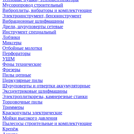
Мусоропровод строительный
Виброплиты, вибраторы и комплектующие
Электроинструмент, бензоинструмент
Вибрационные шлифмашины
Дрели, шуруповерты сетевые
Инструмент специальный
Лобзики
Миксеры
Отбойные молотки
Перфораторы
УШМ
Фены технические
Фрезеры
Пилы цепные
Циркулярные пилы
Шуруповерты и отвертки аккумуляторные
Эксцентриковые шлифмашины
Электроплиткорезы, камнерезные станки
Торцовочные пилы
Триммеры
Краскопульты электрические
Мойки высокого давления
Пылесосы строительные и комплектующие
Крепёж