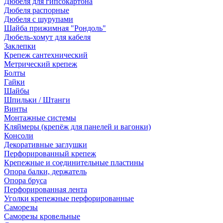
Дюбеля для гипсокартона
Дюбеля распорные
Дюбеля с шурупами
Шайба прижимная "Рондоль"
Дюбель-хомут для кабеля
Заклепки
Крепеж сантехнический
Метрический крепеж
Болты
Гайки
Шайбы
Шпильки / Штанги
Винты
Монтажные системы
Кляймеры (крепёж для панелей и вагонки)
Консоли
Декоративные заглушки
Перфорированный крепеж
Крепежные и соединительные пластины
Опора балки, держатель
Опора бруса
Перфорированная лента
Уголки крепежные перфорированные
Саморезы
Саморезы кровельные