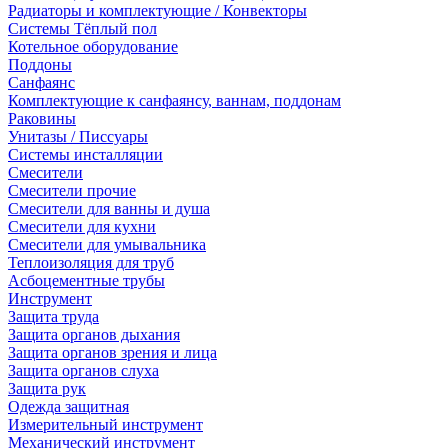
Радиаторы и комплектующие / Конвекторы
Системы Тёплый пол
Котельное оборудование
Поддоны
Санфаянс
Комплектующие к санфаянсу, ваннам, поддонам
Раковины
Унитазы / Писсуары
Системы инсталляции
Смесители
Смесители прочие
Смесители для ванны и душа
Смесители для кухни
Смесители для умывальника
Теплоизоляция для труб
Асбоцементные трубы
Инструмент
Защита труда
Защита органов дыхания
Защита органов зрения и лица
Защита органов слуха
Защита рук
Одежда защитная
Измерительный инструмент
Механический инструмент