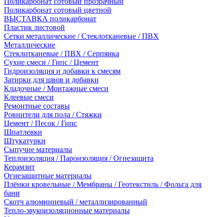
Поликарбонат сотовый прозрачный
Поликарбонат сотовый цветной
ВЫСТАВКА поликарбонат
Пластик листовой
Сетки металлические / Стеклотканевые / ПВХ
Металлические
Стеклотканевые / ПВХ / Серпянка
Сухие смеси / Гипс / Цемент
Гидроизоляция и добавки к смесям
Затирки для швов и добавки
Кладочные / Монтажные смеси
Клеевые смеси
Ремонтные составы
Ровнители для пола / Стяжки
Цемент / Песок / Гипс
Шпатлевки
Штукатурки
Сыпучие материалы
Теплоизоляция / Пароизоляция / Огнезащита
Керамзит
Огнезащитные материалы
Плёнки кровельные / Мембраны / Геотекстиль / Фольга для
бани
Скотч алюминиевый / металлизированный
Тепло-звукоизоляционные материалы