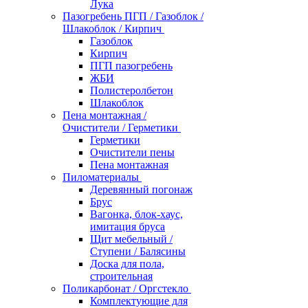
Лука
Пазогребень ПГП / Газоблок /
Шлакоблок / Кирпич
Газоблок
Кирпич
ПГП пазогребень
ЖБИ
Полистеролбетон
Шлакоблок
Пена монтажная /
Очистители / Герметики
Герметики
Очистители пены
Пена монтажная
Пиломатериалы
Деревянный погонаж
Брус
Вагонка, блок-хаус,
имитация бруса
Щит мебельный /
Ступени / Балясины
Доска для пола,
строительная
Поликарбонат / Оргстекло
Комплектующие для