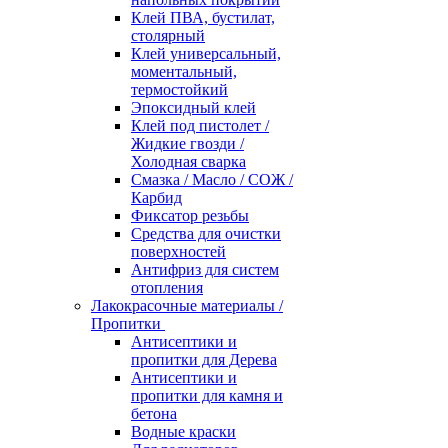
Клей ПВА, бустилат,
столярный
Клей универсальный,
моментальный,
термостойкий
Эпоксидный клей
Клей под пистолет /
Жидкие гвозди /
Холодная сварка
Смазка / Масло / СОЖ /
Карбид
Фиксатор резьбы
Средства для очистки
поверхностей
Антифриз для систем
отопления
Лакокрасочные материалы /
Пропитки
Антисептики и
пропитки для Дерева
Антисептики и
пропитки для камня и
бетона
Водные краски