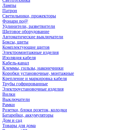
Светотехника
Лампы
Патрон
Светильники, прожекторы
Фонари no@
Удлинители, разветвители
Щитовое оборудование
Автоматические выключатели
Боксы, щиты
Комплектующие щитов
Электромонтажные изделия
Изоляция кабеля
Кабель-канал
Клеммы, гильзы, наконечники
Коробки установочные, монтажные
Крепление и маркировка кабеля
Трубы гофрированные
Электроустановочные изделия
Вилки
Выключатели
Рамки
Розетки, блоки розеток, колодки
Батарейки, аккумуляторы
Дом и сад
Товары для дома