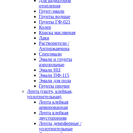
Для радиаторов
отопления
Грунт-эмали
Грунты водные
Грунты ГФ-021
Колер
Краска маслянная
Лаки
Растворители /
Антиржавчина
Спецэмали
Эмали и грунты
аэрозольные
Эмали НЦ
Эмали ПФ-115
Эмали для пола
Грунты прочие
Лента (скотч, клейкая,
уплотнительная)
Лента клейкая
армированная
Лента клейкая
двусторонняя
Ленты демпферные /
уплотнительные