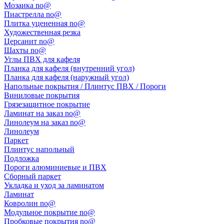
Мозаика no@
Пиастрелла no@
Плитка уцененная no@
Художественная резка
Церсанит no@
Шахты no@
Углы ПВХ для кафеля
Планка для кафеля (внутренний угол)
Планка для кафеля (наружный угол)
Напольные покрытия / Плинтус ПВХ / Пороги
Виниловые покрытия
Грязезащитное покрытие
Ламинат на заказ no@
Линолеум на заказ no@
Линолеум
Паркет
Плинтус напольный
Подложка
Пороги алюминиевые и ПВХ
Сборный паркет
Укладка и уход за ламинатом
Ламинат
Ковролин no@
Модульное покрытие no@
Пробковые покрытия no@