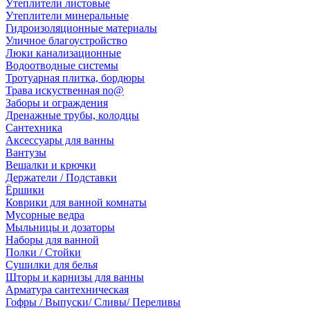
Утеплители листовые
Утеплители минеральные
Гидроизоляционные материалы
Уличное благоустройство
Люки канализационные
Водоотводные системы
Тротуарная плитка, бордюры
Трава искуственная no@
Заборы и ограждения
Дренажные трубы, колодцы
Сантехника
Аксессуары для ванны
Вантузы
Вешалки и крючки
Держатели / Подставки
Ёршики
Коврики для ванной комнаты
Мусорные ведра
Мыльницы и дозаторы
Наборы для ванной
Полки / Стойки
Сушилки для белья
Шторы и карнизы для ванны
Арматура сантехническая
Гофры / Выпуски/ Сливы/ Переливы