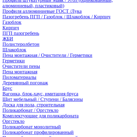
Профиль штукатурный Маяк / Угол (оцинкованный,
алюминиевый, пластиковый)
Профиля аллюминиевые ГОСТ /Лука
Пазогребень ПГП / Газоблок / Шлакоблок / Кирпич
Газоблок
Кирпич
ПГП пазогребень
ЖБИ
Полистеролбетон
Шлакоблок
Пена монтажная / Очистители / Герметики
Герметики
Очистители пены
Пена монтажная
Пиломатериалы
Деревянный погонаж
Брус
Вагонка, блок-хаус, имитация бруса
Щит мебельный / Ступени / Балясины
Доска для пола, строительная
Поликарбонат / Оргстекло
Комплектующие для поликарбоната
Оргстекло
Поликарбонат монолитный
Поликарбонат профилированный