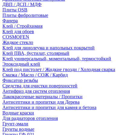
ДВП / ДСП / МДФ
Плиты OSB
Плиты фибролитовые
Фанера
Клей / Стройхимия
Клей для обоев
COSMOFEN
Жидкое стекло
Клей для линолеума и напольных покрытий
Клей ПВА, бустилат, столярный
Клей универсальный, моментальный, термостойкий
Эпоксидный клей
Клей под пистолет / Жидкие гвозди / Холодная сварка
Смазка / Масло / СОЖ / Карбид
Фиксатор резьбы
Средства для очистки поверхностей
Антифриз для систем отопления
Лакокрасочные материалы / Пропитки
Антисептики и пропитки для Дерева
Антисептики и пропитки для камня и бетона
Водные краски
Для радиаторов отопления
Грунт-эмали
Грунты водные
Грунты ГФ-021