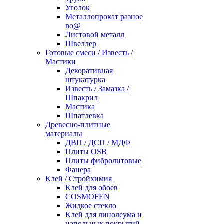
Уголок
Металлопрокат разное
no@
Листовой металл
Швеллер
Готовые смеси / Известь /
Мастики
Декоративная
штукатурка
Известь / Замазка /
Шпакрил
Мастика
Шпатлевка
Древесно-плитные
материалы
ДВП / ДСП / МДФ
Плиты OSB
Плиты фибролитовые
Фанера
Клей / Стройхимия
Клей для обоев
COSMOFEN
Жидкое стекло
Клей для линолеума и
напольных покрытий