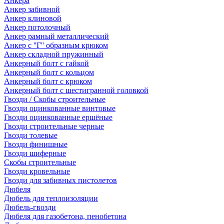
Анкера
Анкер забивной
Анкер клиновой
Анкер потолочный
Анкер рамный металлический
Анкер с ''Г'' образным крюком
Анкер складной пружинный
Анкерный болт с гайкой
Анкерный болт с кольцом
Анкерный болт с крюком
Анкерный болт с шестигранной головкой
Гвозди / Скобы строительные
Гвозди оцинкованные винтовые
Гвозди оцинкованные ершёные
Гвозди строительные черные
Гвозди толевые
Гвозди финишные
Гвозди шиферные
Скобы строительные
Гвозди кровельные
Гвозди для забивных пистолетов
Дюбеля
Дюбель для теплоизоляции
Дюбель-гвозди
Дюбеля для газобетона, пенобетона