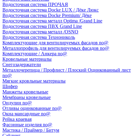
Водосточная система ПРОЧАЯ
Водосточная система Docke LUX / Дёке Люкс
Водосточная система Docke Premium/ Дёке
Водосточная система металл Optima /Grand Line
Водосточная система ПВХ Grand Line
Водосточная система металл /OSNO
Водосточная система Технониколь
Комплектующие для вентилируемых фасадов no@
Металлопрофиль для вентилируемых фасадов no@
Комплектующие / Анкера no@
Кровельные материалы
Снегозадержатели
Металлочерепица / Профлист / Плоский Оцинкованный лист
no@
Мягкие кровльные материалы
Шифер
Манжеты кровельные
Мембраны кровельные
Ондулин no@
Отливы оцинкованные no@
Окна мансардные no@
Рейка краевая
Фасонные изделия no@
Мастика / Праймер / Битум
Сайдинг