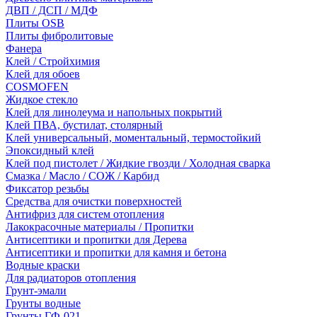
ДВП / ДСП / МДФ
Плиты OSB
Плиты фибролитовые
Фанера
Клей / Стройхимия
Клей для обоев
COSMOFEN
Жидкое стекло
Клей для линолеума и напольных покрытий
Клей ПВА, бустилат, столярный
Клей универсальный, моментальный, термостойкий
Эпоксидный клей
Клей под пистолет / Жидкие гвозди / Холодная сварка
Смазка / Масло / СОЖ / Карбид
Фиксатор резьбы
Средства для очистки поверхностей
Антифриз для систем отопления
Лакокрасочные материалы / Пропитки
Антисептики и пропитки для Дерева
Антисептики и пропитки для камня и бетона
Водные краски
Для радиаторов отопления
Грунт-эмали
Грунты водные
Грунты ГФ-021