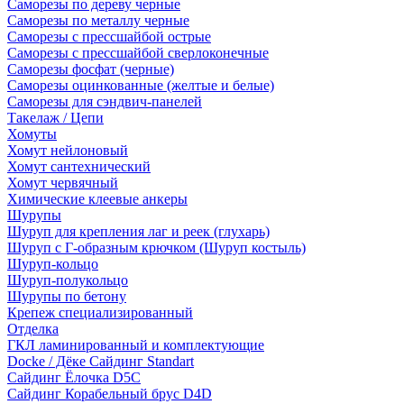
Саморезы по дереву черные
Саморезы по металлу черные
Саморезы с прессшайбой острые
Саморезы с прессшайбой сверлоконечные
Саморезы фосфат (черные)
Саморезы оцинкованные (желтые и белые)
Саморезы для сэндвич-панелей
Такелаж / Цепи
Хомуты
Хомут нейлоновый
Хомут сантехнический
Хомут червячный
Химические клеевые анкеры
Шурупы
Шуруп для крепления лаг и реек (глухарь)
Шуруп с Г-образным крючком (Шуруп костыль)
Шуруп-кольцо
Шуруп-полукольцо
Шурупы по бетону
Крепеж специализированный
Отделка
ГКЛ ламинированный и комплектующие
Docke / Дёке Сайдинг Standart
Сайдинг Ёлочка D5C
Сайдинг Корабельный брус D4D