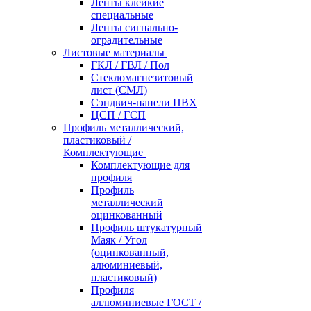
Ленты клейкие
специальные
Ленты сигнально-
оградительные
Листовые материалы
ГКЛ / ГВЛ / Пол
Стекломагнезитовый
лист (СМЛ)
Сэндвич-панели ПВХ
ЦСП / ГСП
Профиль металлический,
пластиковый /
Комплектующие
Комплектующие для
профиля
Профиль
металлический
оцинкованный
Профиль штукатурный
Маяк / Угол
(оцинкованный,
алюминиевый,
пластиковый)
Профиля
аллюминиевые ГОСТ /