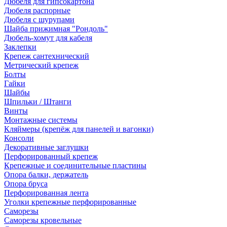
Дюбеля для гипсокартона
Дюбеля распорные
Дюбеля с шурупами
Шайба прижимная "Рондоль"
Дюбель-хомут для кабеля
Заклепки
Крепеж сантехнический
Метрический крепеж
Болты
Гайки
Шайбы
Шпильки / Штанги
Винты
Монтажные системы
Кляймеры (крепёж для панелей и вагонки)
Консоли
Декоративные заглушки
Перфорированный крепеж
Крепежные и соединительные пластины
Опора балки, держатель
Опора бруса
Перфорированная лента
Уголки крепежные перфорированные
Саморезы
Саморезы кровельные