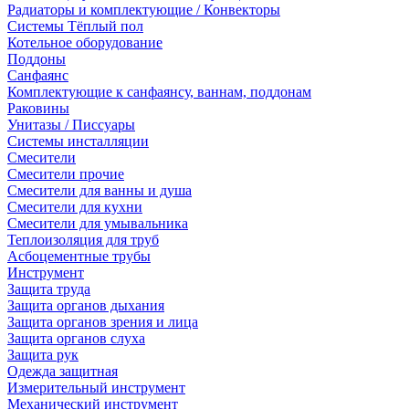
Радиаторы и комплектующие / Конвекторы
Системы Тёплый пол
Котельное оборудование
Поддоны
Санфаянс
Комплектующие к санфаянсу, ваннам, поддонам
Раковины
Унитазы / Писсуары
Системы инсталляции
Смесители
Смесители прочие
Смесители для ванны и душа
Смесители для кухни
Смесители для умывальника
Теплоизоляция для труб
Асбоцементные трубы
Инструмент
Защита труда
Защита органов дыхания
Защита органов зрения и лица
Защита органов слуха
Защита рук
Одежда защитная
Измерительный инструмент
Механический инструмент