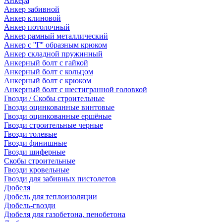
Анкера
Анкер забивной
Анкер клиновой
Анкер потолочный
Анкер рамный металлический
Анкер с ''Г'' образным крюком
Анкер складной пружинный
Анкерный болт с гайкой
Анкерный болт с кольцом
Анкерный болт с крюком
Анкерный болт с шестигранной головкой
Гвозди / Скобы строительные
Гвозди оцинкованные винтовые
Гвозди оцинкованные ершёные
Гвозди строительные черные
Гвозди толевые
Гвозди финишные
Гвозди шиферные
Скобы строительные
Гвозди кровельные
Гвозди для забивных пистолетов
Дюбеля
Дюбель для теплоизоляции
Дюбель-гвозди
Дюбеля для газобетона, пенобетона