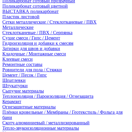
Поликарбонат сотовый прозрачный
Поликарбонат сотовый цветной
ВЫСТАВКА поликарбонат
Пластик листовой
Сетки металлические / Стеклотканевые / ПВХ
Металлические
Стеклотканевые / ПВХ / Серпянка
Сухие смеси / Гипс / Цемент
Гидроизоляция и добавки к смесям
Затирки для швов и добавки
Кладочные / Монтажные смеси
Клеевые смеси
Ремонтные составы
Ровнители для пола / Стяжки
Цемент / Песок / Гипс
Шпатлевки
Штукатурки
Сыпучие материалы
Теплоизоляция / Пароизоляция / Огнезащита
Керамзит
Огнезащитные материалы
Плёнки кровельные / Мембраны / Геотекстиль / Фольга для
бани
Скотч алюминиевый / металлизированный
Тепло-звукоизоляционные материалы