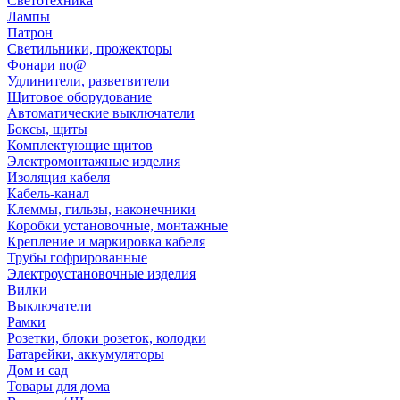
Светотехника
Лампы
Патрон
Светильники, прожекторы
Фонари no@
Удлинители, разветвители
Щитовое оборудование
Автоматические выключатели
Боксы, щиты
Комплектующие щитов
Электромонтажные изделия
Изоляция кабеля
Кабель-канал
Клеммы, гильзы, наконечники
Коробки установочные, монтажные
Крепление и маркировка кабеля
Трубы гофрированные
Электроустановочные изделия
Вилки
Выключатели
Рамки
Розетки, блоки розеток, колодки
Батарейки, аккумуляторы
Дом и сад
Товары для дома