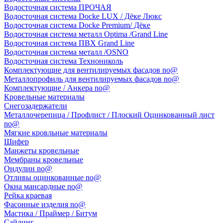
Водосточная система ПРОЧАЯ
Водосточная система Docke LUX / Дёке Люкс
Водосточная система Docke Premium/ Дёке
Водосточная система металл Optima /Grand Line
Водосточная система ПВХ Grand Line
Водосточная система металл /OSNO
Водосточная система Технониколь
Комплектующие для вентилируемых фасадов no@
Металлопрофиль для вентилируемых фасадов no@
Комплектующие / Анкера no@
Кровельные материалы
Снегозадержатели
Металлочерепица / Профлист / Плоский Оцинкованный лист
no@
Мягкие кровльные материалы
Шифер
Манжеты кровельные
Мембраны кровельные
Ондулин no@
Отливы оцинкованные no@
Окна мансардные no@
Рейка краевая
Фасонные изделия no@
Мастика / Праймер / Битум
Сайдинг