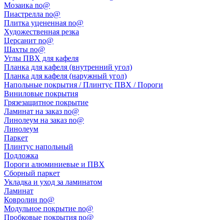
Мозаика no@
Пиастрелла no@
Плитка уцененная no@
Художественная резка
Церсанит no@
Шахты no@
Углы ПВХ для кафеля
Планка для кафеля (внутренний угол)
Планка для кафеля (наружный угол)
Напольные покрытия / Плинтус ПВХ / Пороги
Виниловые покрытия
Грязезащитное покрытие
Ламинат на заказ no@
Линолеум на заказ no@
Линолеум
Паркет
Плинтус напольный
Подложка
Пороги алюминиевые и ПВХ
Сборный паркет
Укладка и уход за ламинатом
Ламинат
Ковролин no@
Модульное покрытие no@
Пробковые покрытия no@