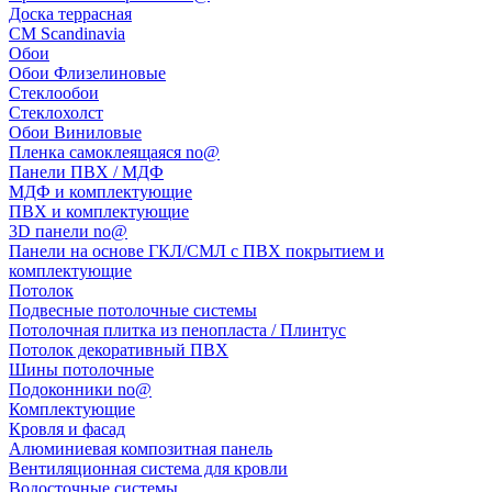
Доска террасная
CM Scandinavia
Обои
Обои Флизелиновые
Стеклообои
Стеклохолст
Обои Виниловые
Пленка самоклеящаяся no@
Панели ПВХ / МДФ
МДФ и комплектующие
ПВХ и комплектующие
3D панели no@
Панели на основе ГКЛ/СМЛ с ПВХ покрытием и
комплектующие
Потолок
Подвесные потолочные системы
Потолочная плитка из пенопласта / Плинтус
Потолок декоративный ПВХ
Шины потолочные
Подоконники no@
Комплектующие
Кровля и фасад
Алюминиевая композитная панель
Вентиляционная система для кровли
Водосточные системы