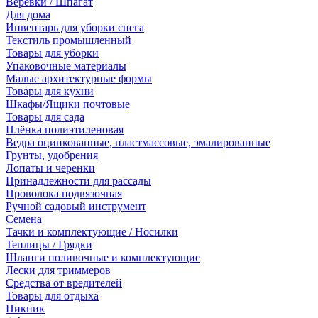
Веревки / Шпагат
Для дома
Инвентарь для уборки снега
Текстиль промышленный
Товары для уборки
Упаковочные материалы
Малые архитектурные формы
Товары для кухни
Шкафы/Ящики почтовые
Товары для сада
Плёнка полиэтиленовая
Ведра оцинкованные, пластмассовые, эмалированные
Грунты, удобрения
Лопаты и черенки
Принадлежности для рассады
Проволока подвязочная
Ручной садовый инструмент
Семена
Тачки и комплектующие / Носилки
Теплицы / Грядки
Шланги поливочные и комплектующие
Лески для триммеров
Средства от вредителей
Товары для отдыха
Пикник