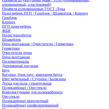
Профиль штукатурный Маяк / Угол (оцинкованный,
алюминиевый, пластиковый)
Профиля аллюминиевые ГОСТ /Лука
Пазогребень ПГП / Газоблок / Шлакоблок / Кирпич
Газоблок
Кирпич
ПГП пазогребень
ЖБИ
Полистеролбетон
Шлакоблок
Пена монтажная / Очистители / Герметики
Герметики
Очистители пены
Пена монтажная
Пиломатериалы
Деревянный погонаж
Брус
Вагонка, блок-хаус, имитация бруса
Щит мебельный / Ступени / Балясины
Доска для пола, строительная
Поликарбонат / Оргстекло
Комплектующие для поликарбоната
Оргстекло
Поликарбонат монолитный
Поликарбонат профилированный