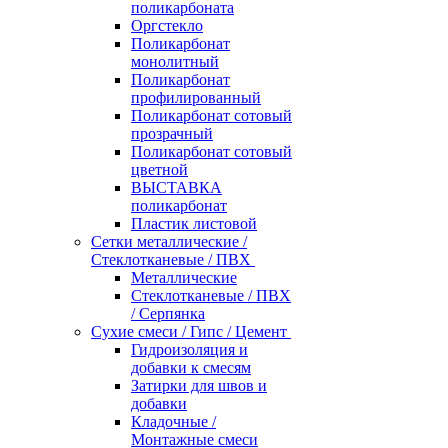
поликарбоната
Оргстекло
Поликарбонат
монолитный
Поликарбонат
профилированный
Поликарбонат сотовый
прозрачный
Поликарбонат сотовый
цветной
ВЫСТАВКА
поликарбонат
Пластик листовой
Сетки металлические /
Стеклотканевые / ПВХ
Металлические
Стеклотканевые / ПВХ
/ Серпянка
Сухие смеси / Гипс / Цемент
Гидроизоляция и
добавки к смесям
Затирки для швов и
добавки
Кладочные /
Монтажные смеси