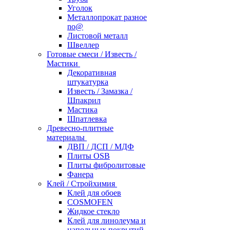
Уголок
Металлопрокат разное
no@
Листовой металл
Швеллер
Готовые смеси / Известь /
Мастики
Декоративная
штукатурка
Известь / Замазка /
Шпакрил
Мастика
Шпатлевка
Древесно-плитные
материалы
ДВП / ДСП / МДФ
Плиты OSB
Плиты фибролитовые
Фанера
Клей / Стройхимия
Клей для обоев
COSMOFEN
Жидкое стекло
Клей для линолеума и
напольных покрытий