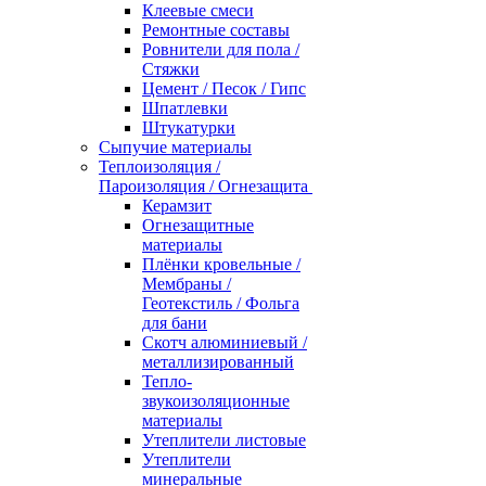
Клеевые смеси
Ремонтные составы
Ровнители для пола /
Стяжки
Цемент / Песок / Гипс
Шпатлевки
Штукатурки
Сыпучие материалы
Теплоизоляция /
Пароизоляция / Огнезащита
Керамзит
Огнезащитные
материалы
Плёнки кровельные /
Мембраны /
Геотекстиль / Фольга
для бани
Скотч алюминиевый /
металлизированный
Тепло-
звукоизоляционные
материалы
Утеплители листовые
Утеплители
минеральные