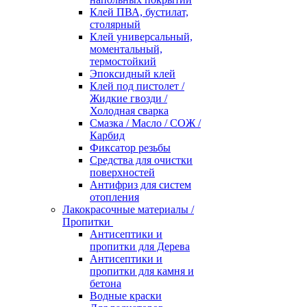
Клей ПВА, бустилат,
столярный
Клей универсальный,
моментальный,
термостойкий
Эпоксидный клей
Клей под пистолет /
Жидкие гвозди /
Холодная сварка
Смазка / Масло / СОЖ /
Карбид
Фиксатор резьбы
Средства для очистки
поверхностей
Антифриз для систем
отопления
Лакокрасочные материалы /
Пропитки
Антисептики и
пропитки для Дерева
Антисептики и
пропитки для камня и
бетона
Водные краски