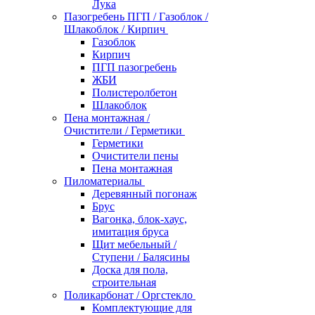
Лука
Пазогребень ПГП / Газоблок /
Шлакоблок / Кирпич
Газоблок
Кирпич
ПГП пазогребень
ЖБИ
Полистеролбетон
Шлакоблок
Пена монтажная /
Очистители / Герметики
Герметики
Очистители пены
Пена монтажная
Пиломатериалы
Деревянный погонаж
Брус
Вагонка, блок-хаус,
имитация бруса
Щит мебельный /
Ступени / Балясины
Доска для пола,
строительная
Поликарбонат / Оргстекло
Комплектующие для