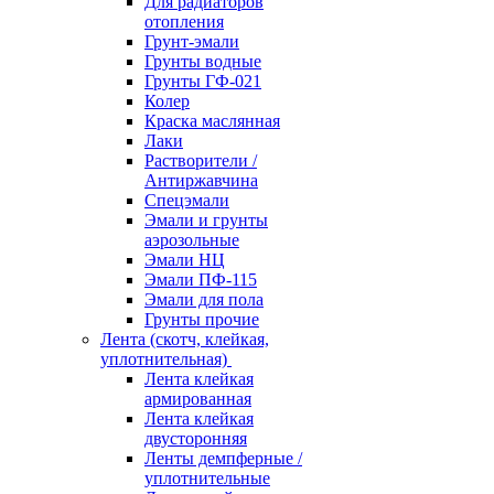
Для радиаторов
отопления
Грунт-эмали
Грунты водные
Грунты ГФ-021
Колер
Краска маслянная
Лаки
Растворители /
Антиржавчина
Спецэмали
Эмали и грунты
аэрозольные
Эмали НЦ
Эмали ПФ-115
Эмали для пола
Грунты прочие
Лента (скотч, клейкая,
уплотнительная)
Лента клейкая
армированная
Лента клейкая
двусторонняя
Ленты демпферные /
уплотнительные