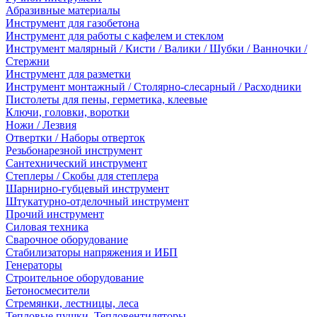
Абразивные материалы
Инструмент для газобетона
Инструмент для работы с кафелем и стеклом
Инструмент малярный / Кисти / Валики / Шубки / Ванночки /
Стержни
Инструмент для разметки
Инструмент монтажный / Столярно-слесарный / Расходники
Пистолеты для пены, герметика, клеевые
Ключи, головки, воротки
Ножи / Лезвия
Отвертки / Наборы отверток
Резьбонарезной инструмент
Сантехнический инструмент
Степлеры / Скобы для степлера
Шарнирно-губцевый инструмент
Штукатурно-отделочный инструмент
Прочий инструмент
Силовая техника
Сварочное оборудование
Стабилизаторы напряжения и ИБП
Генераторы
Строительное оборудование
Бетоносмесители
Стремянки, лестницы, леса
Тепловые пушки, Тепловентиляторы