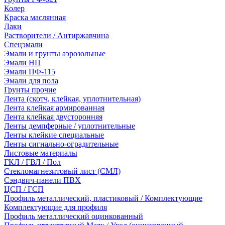
Колер
Краска маслянная
Лаки
Растворители / Антиржавчина
Спецэмали
Эмали и грунты аэрозольные
Эмали НЦ
Эмали ПФ-115
Эмали для пола
Грунты прочие
Лента (скотч, клейкая, уплотнительная)
Лента клейкая армированная
Лента клейкая двусторонняя
Ленты демпферные / уплотнительные
Ленты клейкие специальные
Ленты сигнально-оградительные
Листовые материалы
ГКЛ / ГВЛ / Пол
Стекломагнезитовый лист (СМЛ)
Сэндвич-панели ПВХ
ЦСП / ГСП
Профиль металлический, пластиковый / Комплектующие
Комплектующие для профиля
Профиль металлический оцинкованный