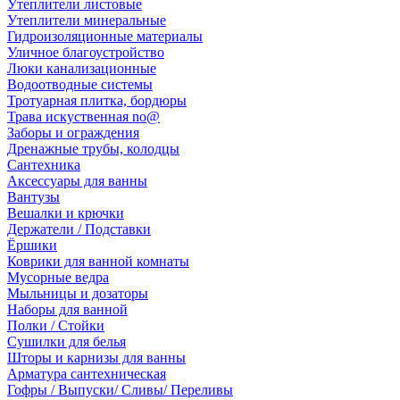
Утеплители листовые
Утеплители минеральные
Гидроизоляционные материалы
Уличное благоустройство
Люки канализационные
Водоотводные системы
Тротуарная плитка, бордюры
Трава искуственная no@
Заборы и ограждения
Дренажные трубы, колодцы
Сантехника
Аксессуары для ванны
Вантузы
Вешалки и крючки
Держатели / Подставки
Ёршики
Коврики для ванной комнаты
Мусорные ведра
Мыльницы и дозаторы
Наборы для ванной
Полки / Стойки
Сушилки для белья
Шторы и карнизы для ванны
Арматура сантехническая
Гофры / Выпуски/ Сливы/ Переливы