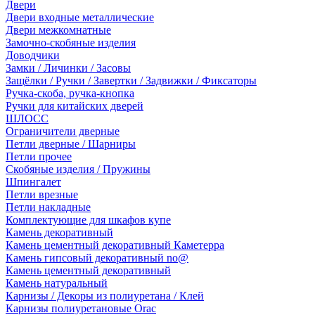
Двери
Двери входные металлические
Двери межкомнатные
Замочно-скобяные изделия
Доводчики
Замки / Личинки / Засовы
Защёлки / Ручки / Завертки / Задвижки / Фиксаторы
Ручка-скоба, ручка-кнопка
Ручки для китайских дверей
ШЛОСС
Ограничители дверные
Петли дверные / Шарниры
Петли прочее
Скобяные изделия / Пружины
Шпингалет
Петли врезные
Петли накладные
Комплектующие для шкафов купе
Камень декоративный
Камень цементный декоративный Каметерра
Камень гипсовый декоративный no@
Камень цементный декоративный
Камень натуральный
Карнизы / Декоры из полиуретана / Клей
Карнизы полиуретановые Orac