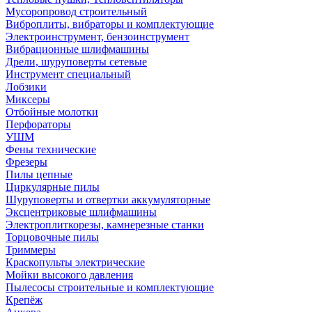
Мусоропровод строительный
Виброплиты, вибраторы и комплектующие
Электроинструмент, бензоинструмент
Вибрационные шлифмашины
Дрели, шуруповерты сетевые
Инструмент специальный
Лобзики
Миксеры
Отбойные молотки
Перфораторы
УШМ
Фены технические
Фрезеры
Пилы цепные
Циркулярные пилы
Шуруповерты и отвертки аккумуляторные
Эксцентриковые шлифмашины
Электроплиткорезы, камнерезные станки
Торцовочные пилы
Триммеры
Краскопульты электрические
Мойки высокого давления
Пылесосы строительные и комплектующие
Крепёж