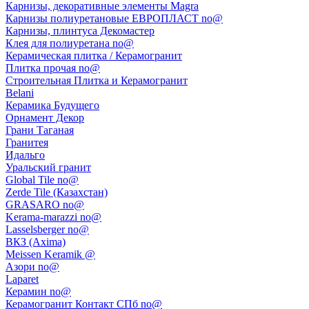
Карнизы, декоративные элементы Magra
Карнизы полиуретановые ЕВРОПЛАСТ no@
Карнизы, плинтуса Декомастер
Клея для полиуретана no@
Керамическая плитка / Керамогранит
Плитка прочая no@
Строительная Плитка и Керамогранит
Belani
Керамика Будущего
Орнамент Декор
Грани Таганая
Гранитея
Идальго
Уральский гранит
Global Tile no@
Zerde Tile (Казахстан)
GRASARO no@
Kerama-marazzi no@
Lasselsberger no@
ВКЗ (Axima)
Meissen Keramik @
Азори no@
Laparet
Керамин no@
Керамогранит Контакт СПб no@