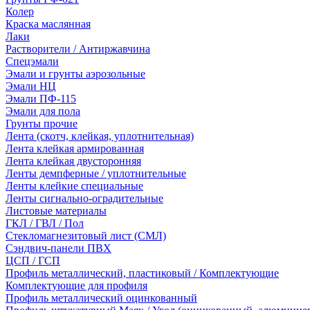
Колер
Краска маслянная
Лаки
Растворители / Антиржавчина
Спецэмали
Эмали и грунты аэрозольные
Эмали НЦ
Эмали ПФ-115
Эмали для пола
Грунты прочие
Лента (скотч, клейкая, уплотнительная)
Лента клейкая армированная
Лента клейкая двусторонняя
Ленты демпферные / уплотнительные
Ленты клейкие специальные
Ленты сигнально-оградительные
Листовые материалы
ГКЛ / ГВЛ / Пол
Стекломагнезитовый лист (СМЛ)
Сэндвич-панели ПВХ
ЦСП / ГСП
Профиль металлический, пластиковый / Комплектующие
Комплектующие для профиля
Профиль металлический оцинкованный