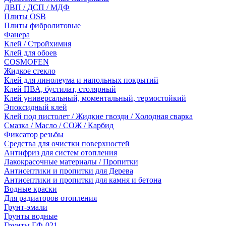
ДВП / ДСП / МДФ
Плиты OSB
Плиты фибролитовые
Фанера
Клей / Стройхимия
Клей для обоев
COSMOFEN
Жидкое стекло
Клей для линолеума и напольных покрытий
Клей ПВА, бустилат, столярный
Клей универсальный, моментальный, термостойкий
Эпоксидный клей
Клей под пистолет / Жидкие гвозди / Холодная сварка
Смазка / Масло / СОЖ / Карбид
Фиксатор резьбы
Средства для очистки поверхностей
Антифриз для систем отопления
Лакокрасочные материалы / Пропитки
Антисептики и пропитки для Дерева
Антисептики и пропитки для камня и бетона
Водные краски
Для радиаторов отопления
Грунт-эмали
Грунты водные
Грунты ГФ-021