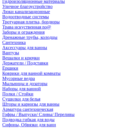
Гидроизоляционные материалы
Уличное благоустройство
Люки канализационные
Водоотводные системы
Тротуарная плитка, бордюры
Трава искуственная no@
Заборы и ограждения
Дренажные трубы, колодцы
Сантехника
Аксессуары для ванны
Вантузы
Вешалки и крючки
Держатели / Подставки
Ёршики
Коврики для ванной комнаты
Мусорные ведра
Мыльницы и дозаторы
Наборы для ванной
Полки / Стойки
Сушилки для белья
Шторы и карнизы для ванны
Арматура сантехническая
Гофры / Выпуски/ Сливы/ Переливы
Подводка гибкая для воды
Сифоны, Обвязки для ванн