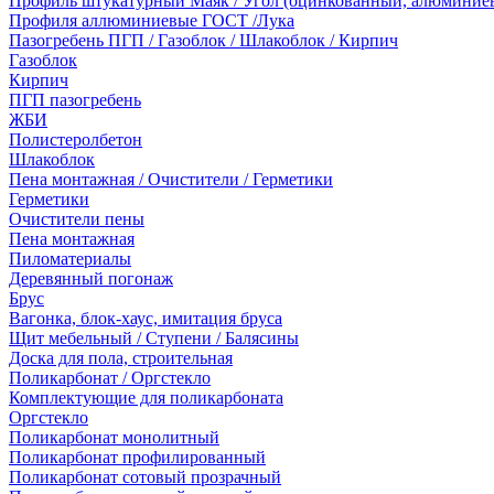
Профиль штукатурный Маяк / Угол (оцинкованный, алюминие
Профиля аллюминиевые ГОСТ /Лука
Пазогребень ПГП / Газоблок / Шлакоблок / Кирпич
Газоблок
Кирпич
ПГП пазогребень
ЖБИ
Полистеролбетон
Шлакоблок
Пена монтажная / Очистители / Герметики
Герметики
Очистители пены
Пена монтажная
Пиломатериалы
Деревянный погонаж
Брус
Вагонка, блок-хаус, имитация бруса
Щит мебельный / Ступени / Балясины
Доска для пола, строительная
Поликарбонат / Оргстекло
Комплектующие для поликарбоната
Оргстекло
Поликарбонат монолитный
Поликарбонат профилированный
Поликарбонат сотовый прозрачный