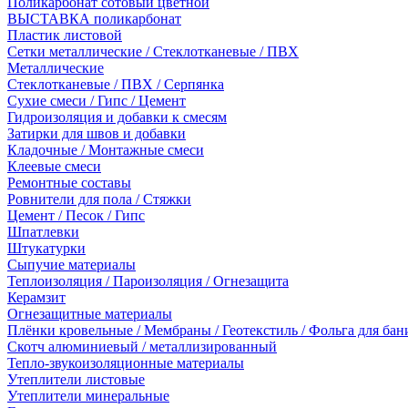
Поликарбонат сотовый цветной
ВЫСТАВКА поликарбонат
Пластик листовой
Сетки металлические / Стеклотканевые / ПВХ
Металлические
Стеклотканевые / ПВХ / Серпянка
Сухие смеси / Гипс / Цемент
Гидроизоляция и добавки к смесям
Затирки для швов и добавки
Кладочные / Монтажные смеси
Клеевые смеси
Ремонтные составы
Ровнители для пола / Стяжки
Цемент / Песок / Гипс
Шпатлевки
Штукатурки
Сыпучие материалы
Теплоизоляция / Пароизоляция / Огнезащита
Керамзит
Огнезащитные материалы
Плёнки кровельные / Мембраны / Геотекстиль / Фольга для бан
Скотч алюминиевый / металлизированный
Тепло-звукоизоляционные материалы
Утеплители листовые
Утеплители минеральные