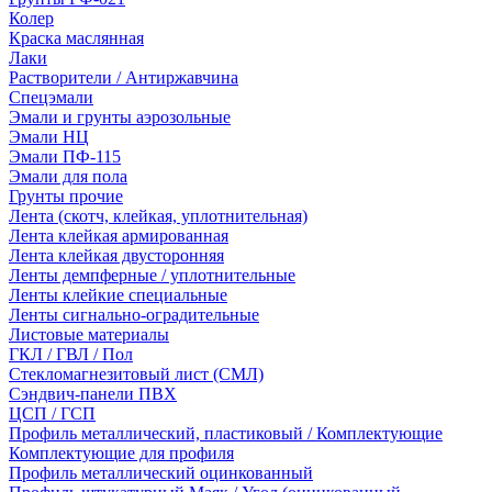
Колер
Краска маслянная
Лаки
Растворители / Антиржавчина
Спецэмали
Эмали и грунты аэрозольные
Эмали НЦ
Эмали ПФ-115
Эмали для пола
Грунты прочие
Лента (скотч, клейкая, уплотнительная)
Лента клейкая армированная
Лента клейкая двусторонняя
Ленты демпферные / уплотнительные
Ленты клейкие специальные
Ленты сигнально-оградительные
Листовые материалы
ГКЛ / ГВЛ / Пол
Стекломагнезитовый лист (СМЛ)
Сэндвич-панели ПВХ
ЦСП / ГСП
Профиль металлический, пластиковый / Комплектующие
Комплектующие для профиля
Профиль металлический оцинкованный