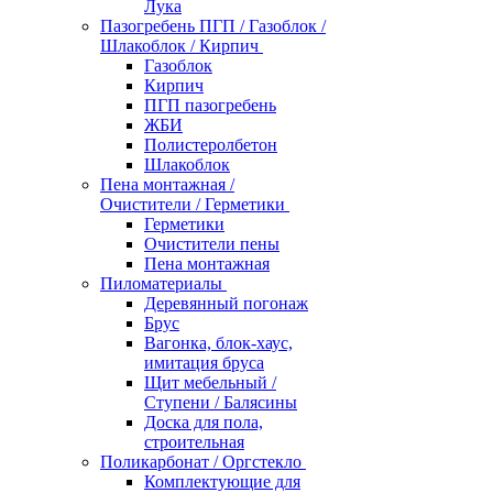
Лука
Пазогребень ПГП / Газоблок /
Шлакоблок / Кирпич
Газоблок
Кирпич
ПГП пазогребень
ЖБИ
Полистеролбетон
Шлакоблок
Пена монтажная /
Очистители / Герметики
Герметики
Очистители пены
Пена монтажная
Пиломатериалы
Деревянный погонаж
Брус
Вагонка, блок-хаус,
имитация бруса
Щит мебельный /
Ступени / Балясины
Доска для пола,
строительная
Поликарбонат / Оргстекло
Комплектующие для