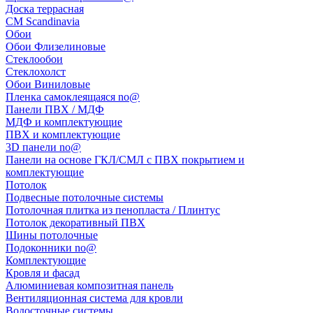
Доска террасная
CM Scandinavia
Обои
Обои Флизелиновые
Стеклообои
Стеклохолст
Обои Виниловые
Пленка самоклеящаяся no@
Панели ПВХ / МДФ
МДФ и комплектующие
ПВХ и комплектующие
3D панели no@
Панели на основе ГКЛ/СМЛ с ПВХ покрытием и
комплектующие
Потолок
Подвесные потолочные системы
Потолочная плитка из пенопласта / Плинтус
Потолок декоративный ПВХ
Шины потолочные
Подоконники no@
Комплектующие
Кровля и фасад
Алюминиевая композитная панель
Вентиляционная система для кровли
Водосточные системы