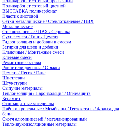
Поликарбонат сотовый прозрачный
Поликарбонат сотовый цветной
ВЫСТАВКА поликарбонат
Пластик листовой
Сетки металлические / Стеклотканевые / ПВХ
Металлические
Стеклотканевые / ПВХ / Серпянка
Сухие смеси / Гипс / Цемент
Гидроизоляция и добавки к смесям
Затирки для швов и добавки
Кладочные / Монтажные смеси
Клеевые смеси
Ремонтные составы
Ровнители для пола / Стяжки
Цемент / Песок / Гипс
Шпатлевки
Штукатурки
Сыпучие материалы
Теплоизоляция / Пароизоляция / Огнезащита
Керамзит
Огнезащитные материалы
Плёнки кровельные / Мембраны / Геотекстиль / Фольга для
бани
Скотч алюминиевый / металлизированный
Тепло-звукоизоляционные материалы