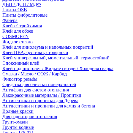
ДВП / ДСП / МДФ
Плиты OSB
Плиты фибролитовые
Фанера
Клей / Стройхимия
Клей для обоев
COSMOFEN
Жидкое стекло
Клей для линолеума и напольных покрытий
Клей ПВА, бустилат, столярный
Клей универсальный, моментальный, термостойкий
Эпоксидный клей
Клей под пистолет / Жидкие гвозди / Холодная сварка
Смазка / Масло / СОЖ / Карбид
Фиксатор резьбы
Средства для очистки поверхностей
Антифриз для систем отопления
Лакокрасочные материалы / Пропитки
Антисептики и пропитки для Дерева
Антисептики и пропитки для камня и бетона
Водные краски
Для радиаторов отопления
Грунт-эмали
Грунты водные
Грунты ГФ-021