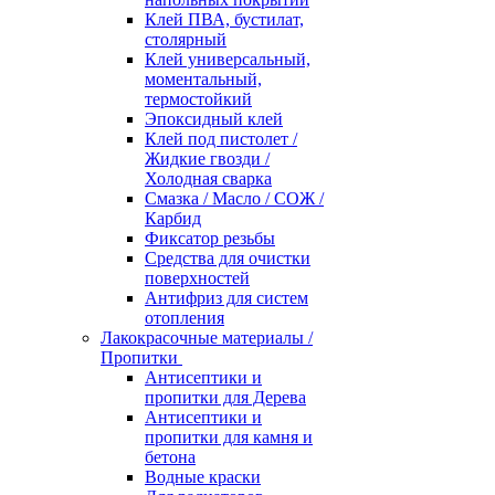
Клей ПВА, бустилат,
столярный
Клей универсальный,
моментальный,
термостойкий
Эпоксидный клей
Клей под пистолет /
Жидкие гвозди /
Холодная сварка
Смазка / Масло / СОЖ /
Карбид
Фиксатор резьбы
Средства для очистки
поверхностей
Антифриз для систем
отопления
Лакокрасочные материалы /
Пропитки
Антисептики и
пропитки для Дерева
Антисептики и
пропитки для камня и
бетона
Водные краски