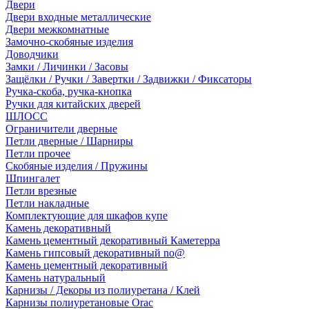
Двери
Двери входные металлические
Двери межкомнатные
Замочно-скобяные изделия
Доводчики
Замки / Личинки / Засовы
Защёлки / Ручки / Завертки / Задвижки / Фиксаторы
Ручка-скоба, ручка-кнопка
Ручки для китайских дверей
ШЛОСС
Ограничители дверные
Петли дверные / Шарниры
Петли прочее
Скобяные изделия / Пружины
Шпингалет
Петли врезные
Петли накладные
Комплектующие для шкафов купе
Камень декоративный
Камень цементный декоративный Каметерра
Камень гипсовый декоративный no@
Камень цементный декоративный
Камень натуральный
Карнизы / Декоры из полиуретана / Клей
Карнизы полиуретановые Orac