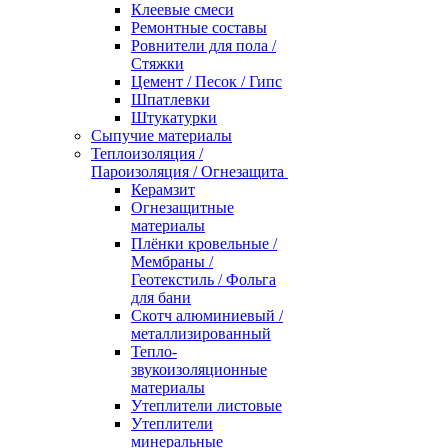
Клеевые смеси
Ремонтные составы
Ровнители для пола /
Стяжки
Цемент / Песок / Гипс
Шпатлевки
Штукатурки
Сыпучие материалы
Теплоизоляция /
Пароизоляция / Огнезащита
Керамзит
Огнезащитные
материалы
Плёнки кровельные /
Мембраны /
Геотекстиль / Фольга
для бани
Скотч алюминиевый /
металлизированный
Тепло-
звукоизоляционные
материалы
Утеплители листовые
Утеплители
минеральные