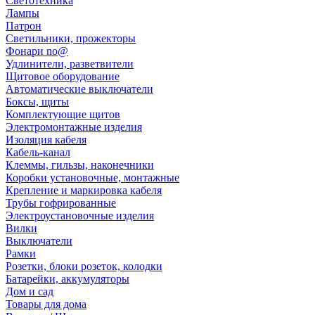
Светотехника
Лампы
Патрон
Светильники, прожекторы
Фонари no@
Удлинители, разветвители
Щитовое оборудование
Автоматические выключатели
Боксы, щиты
Комплектующие щитов
Электромонтажные изделия
Изоляция кабеля
Кабель-канал
Клеммы, гильзы, наконечники
Коробки установочные, монтажные
Крепление и маркировка кабеля
Трубы гофрированные
Электроустановочные изделия
Вилки
Выключатели
Рамки
Розетки, блоки розеток, колодки
Батарейки, аккумуляторы
Дом и сад
Товары для дома