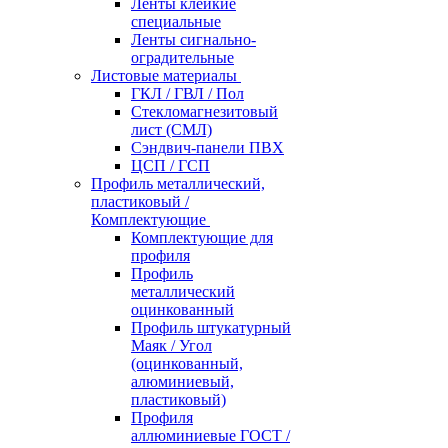
Ленты клейкие
специальные
Ленты сигнально-
оградительные
Листовые материалы
ГКЛ / ГВЛ / Пол
Стекломагнезитовый
лист (СМЛ)
Сэндвич-панели ПВХ
ЦСП / ГСП
Профиль металлический,
пластиковый /
Комплектующие
Комплектующие для
профиля
Профиль
металлический
оцинкованный
Профиль штукатурный
Маяк / Угол
(оцинкованный,
алюминиевый,
пластиковый)
Профиля
аллюминиевые ГОСТ /