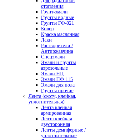
Для радиаторов
отопления
Грунт-эмали
Грунты водные
Грунты ГФ-021
Колер
Краска маслянная
Лаки
Растворители /
Антиржавчина
Спецэмали
Эмали и грунты
аэрозольные
Эмали НЦ
Эмали ПФ-115
Эмали для пола
Грунты прочие
Лента (скотч, клейкая,
уплотнительная)
Лента клейкая
армированная
Лента клейкая
двусторонняя
Ленты демпферные /
уплотнительные