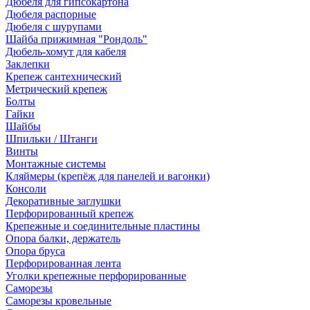
Дюбеля для гипсокартона
Дюбеля распорные
Дюбеля с шурупами
Шайба прижимная "Рондоль"
Дюбель-хомут для кабеля
Заклепки
Крепеж сантехнический
Метрический крепеж
Болты
Гайки
Шайбы
Шпильки / Штанги
Винты
Монтажные системы
Кляймеры (крепёж для панелей и вагонки)
Консоли
Декоративные заглушки
Перфорированный крепеж
Крепежные и соединительные пластины
Опора балки, держатель
Опора бруса
Перфорированная лента
Уголки крепежные перфорированные
Саморезы
Саморезы кровельные