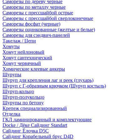
Саморезы по дереву черные
Саморезы по металлу черные
Саморезы с прессшайбой острые
Саморезы с прессшайбой сверлоконечные
Саморезы фосфат (черные)
Саморезы оцинкованные (желтые и белые)
Саморезы для сэндвич-панелей
Такелаж / Цепи
Хомуты
Хомут нейлоновый
Хомут сантехнический
Хомут червячный
Химические клеевые анкеры
Шурупы
Шуруп для крепления лаг и реек (глухарь)
Шуруп с Г-образным крючком (Шуруп костыль)
Шуруп-кольцо
Шуруп-полукольцо
Шурупы по бетону
Крепеж специализированный
Отделка
ГКЛ ламинированный и комплектующие
Docke / Дёке Сайдинг Standart
Сайдинг Ёлочка D5C
Сайдинг Корабельный брус D4D