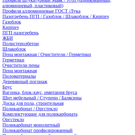
Профиль штукатурный Маяк / Угол (оцинкованный,
алюминиевый, пластиковый)
Профиля аллюминиевые ГОСТ /Лука
Пазогребень ПГП / Газоблок / Шлакоблок / Кирпич
Газоблок
Кирпич
ПГП пазогребень
ЖБИ
Полистеролбетон
Шлакоблок
Пена монтажная / Очистители / Герметики
Герметики
Очистители пены
Пена монтажная
Пиломатериалы
Деревянный погонаж
Брус
Вагонка, блок-хаус, имитация бруса
Щит мебельный / Ступени / Балясины
Доска для пола, строительная
Поликарбонат / Оргстекло
Комплектующие для поликарбоната
Оргстекло
Поликарбонат монолитный
Поликарбонат профилированный