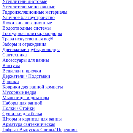
Утеплители листовые
Утеплители минеральные
Гидроизоляционные материалы
Уличное благоустройство
Люки канализационные
Водоотводные системы
Тротуарная плитка, бордюры
Трава искуственная no@
Заборы и ограждения
Дренажные трубы, колодцы
Сантехника
Аксессуары для ванны
Вантузы
Вешалки и крючки
Держатели / Подставки
Ёршики
Коврики для ванной комнаты
Мусорные ведра
Мыльницы и дозаторы
Наборы для ванной
Полки / Стойки
Сушилки для белья
Шторы и карнизы для ванны
Арматура сантехническая
Гофры / Выпуски/ Сливы/ Переливы