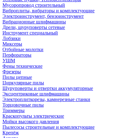
Мусоропровод строительный
Виброплиты, вибраторы и комплектующие
Электроинструмент, бензоинструмент
Вибрационные шлифмашины
Дрели, шуруповерты сетевые
Инструмент специальный
Лобзики
Миксеры
Отбойные молотки
Перфораторы
УШМ
Фены технические
Фрезеры
Пилы цепные
Циркулярные пилы
Шуруповерты и отвертки аккумуляторные
Эксцентриковые шлифмашины
Электроплиткорезы, камнерезные станки
Торцовочные пилы
Триммеры
Краскопульты электрические
Мойки высокого давления
Пылесосы строительные и комплектующие
Крепёж