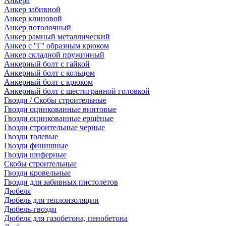
Анкера
Анкер забивной
Анкер клиновой
Анкер потолочный
Анкер рамный металлический
Анкер с ''Г'' образным крюком
Анкер складной пружинный
Анкерный болт с гайкой
Анкерный болт с кольцом
Анкерный болт с крюком
Анкерный болт с шестигранной головкой
Гвозди / Скобы строительные
Гвозди оцинкованные винтовые
Гвозди оцинкованные ершёные
Гвозди строительные черные
Гвозди толевые
Гвозди финишные
Гвозди шиферные
Скобы строительные
Гвозди кровельные
Гвозди для забивных пистолетов
Дюбеля
Дюбель для теплоизоляции
Дюбель-гвозди
Дюбеля для газобетона, пенобетона