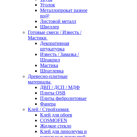
Уголок
Металлопрокат разное
no@
Листовой металл
Швеллер
Готовые смеси / Известь /
Мастики
Декоративная
штукатурка
Известь / Замазка /
Шпакрил
Мастика
Шпатлевка
Древесно-плитные
материалы
ДВП / ДСП / МДФ
Плиты OSB
Плиты фибролитовые
Фанера
Клей / Стройхимия
Клей для обоев
COSMOFEN
Жидкое стекло
Клей для линолеума и
напольных покрытий