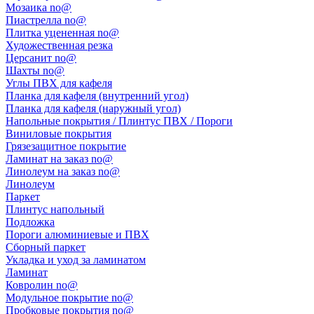
Мозаика no@
Пиастрелла no@
Плитка уцененная no@
Художественная резка
Церсанит no@
Шахты no@
Углы ПВХ для кафеля
Планка для кафеля (внутренний угол)
Планка для кафеля (наружный угол)
Напольные покрытия / Плинтус ПВХ / Пороги
Виниловые покрытия
Грязезащитное покрытие
Ламинат на заказ no@
Линолеум на заказ no@
Линолеум
Паркет
Плинтус напольный
Подложка
Пороги алюминиевые и ПВХ
Сборный паркет
Укладка и уход за ламинатом
Ламинат
Ковролин no@
Модульное покрытие no@
Пробковые покрытия no@