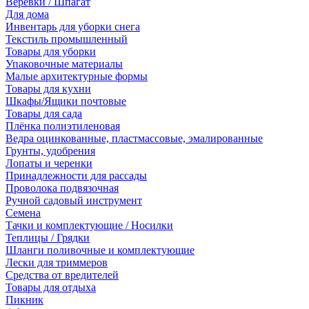
Веревки / Шпагат
Для дома
Инвентарь для уборки снега
Текстиль промышленный
Товары для уборки
Упаковочные материалы
Малые архитектурные формы
Товары для кухни
Шкафы/Ящики почтовые
Товары для сада
Плёнка полиэтиленовая
Ведра оцинкованные, пластмассовые, эмалированные
Грунты, удобрения
Лопаты и черенки
Принадлежности для рассады
Проволока подвязочная
Ручной садовый инструмент
Семена
Тачки и комплектующие / Носилки
Теплицы / Грядки
Шланги поливочные и комплектующие
Лески для триммеров
Средства от вредителей
Товары для отдыха
Пикник