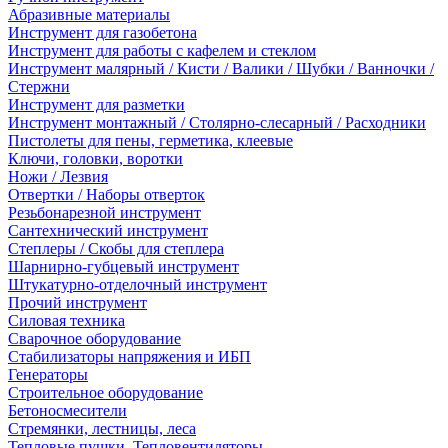
Абразивные материалы
Инструмент для газобетона
Инструмент для работы с кафелем и стеклом
Инструмент малярный / Кисти / Валики / Шубки / Ванночки /
Стержни
Инструмент для разметки
Инструмент монтажный / Столярно-слесарный / Расходники
Пистолеты для пены, герметика, клеевые
Ключи, головки, воротки
Ножи / Лезвия
Отвертки / Наборы отверток
Резьбонарезной инструмент
Сантехнический инструмент
Степлеры / Скобы для степлера
Шарнирно-губцевый инструмент
Штукатурно-отделочный инструмент
Прочий инструмент
Силовая техника
Сварочное оборудование
Стабилизаторы напряжения и ИБП
Генераторы
Строительное оборудование
Бетоносмесители
Стремянки, лестницы, леса
Тепловые пушки, Тепловентиляторы