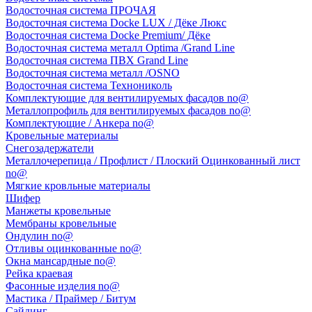
Водосточная система ПРОЧАЯ
Водосточная система Docke LUX / Дёке Люкс
Водосточная система Docke Premium/ Дёке
Водосточная система металл Optima /Grand Line
Водосточная система ПВХ Grand Line
Водосточная система металл /OSNO
Водосточная система Технониколь
Комплектующие для вентилируемых фасадов no@
Металлопрофиль для вентилируемых фасадов no@
Комплектующие / Анкера no@
Кровельные материалы
Снегозадержатели
Металлочерепица / Профлист / Плоский Оцинкованный лист
no@
Мягкие кровльные материалы
Шифер
Манжеты кровельные
Мембраны кровельные
Ондулин no@
Отливы оцинкованные no@
Окна мансардные no@
Рейка краевая
Фасонные изделия no@
Мастика / Праймер / Битум
Сайдинг