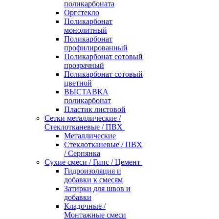
поликарбоната
Оргстекло
Поликарбонат
монолитный
Поликарбонат
профилированный
Поликарбонат сотовый
прозрачный
Поликарбонат сотовый
цветной
ВЫСТАВКА
поликарбонат
Пластик листовой
Сетки металлические /
Стеклотканевые / ПВХ
Металлические
Стеклотканевые / ПВХ
/ Серпянка
Сухие смеси / Гипс / Цемент
Гидроизоляция и
добавки к смесям
Затирки для швов и
добавки
Кладочные /
Монтажные смеси