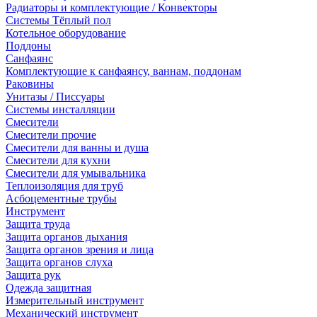
Радиаторы и комплектующие / Конвекторы
Системы Тёплый пол
Котельное оборудование
Поддоны
Санфаянс
Комплектующие к санфаянсу, ваннам, поддонам
Раковины
Унитазы / Писсуары
Системы инсталляции
Смесители
Смесители прочие
Смесители для ванны и душа
Смесители для кухни
Смесители для умывальника
Теплоизоляция для труб
Асбоцементные трубы
Инструмент
Защита труда
Защита органов дыхания
Защита органов зрения и лица
Защита органов слуха
Защита рук
Одежда защитная
Измерительный инструмент
Механический инструмент