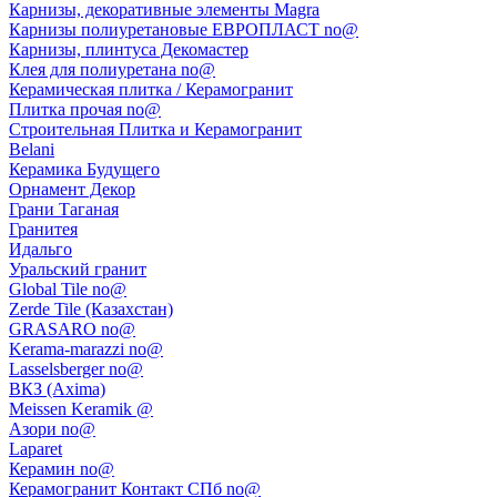
Карнизы, декоративные элементы Magra
Карнизы полиуретановые ЕВРОПЛАСТ no@
Карнизы, плинтуса Декомастер
Клея для полиуретана no@
Керамическая плитка / Керамогранит
Плитка прочая no@
Строительная Плитка и Керамогранит
Belani
Керамика Будущего
Орнамент Декор
Грани Таганая
Гранитея
Идальго
Уральский гранит
Global Tile no@
Zerde Tile (Казахстан)
GRASARO no@
Kerama-marazzi no@
Lasselsberger no@
ВКЗ (Axima)
Meissen Keramik @
Азори no@
Laparet
Керамин no@
Керамогранит Контакт СПб no@