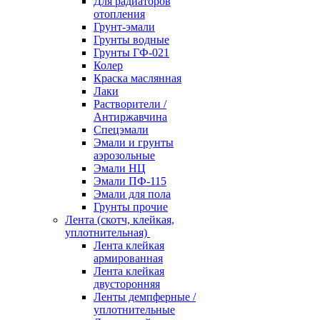
Для радиаторов
отопления
Грунт-эмали
Грунты водные
Грунты ГФ-021
Колер
Краска маслянная
Лаки
Растворители /
Антиржавчина
Спецэмали
Эмали и грунты
аэрозольные
Эмали НЦ
Эмали ПФ-115
Эмали для пола
Грунты прочие
Лента (скотч, клейкая,
уплотнительная)
Лента клейкая
армированная
Лента клейкая
двусторонняя
Ленты демпферные /
уплотнительные