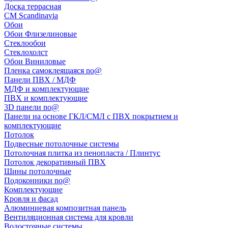
Доска террасная
CM Scandinavia
Обои
Обои Флизелиновые
Стеклообои
Стеклохолст
Обои Виниловые
Пленка самоклеящаяся no@
Панели ПВХ / МДФ
МДФ и комплектующие
ПВХ и комплектующие
3D панели no@
Панели на основе ГКЛ/СМЛ с ПВХ покрытием и
комплектующие
Потолок
Подвесные потолочные системы
Потолочная плитка из пенопласта / Плинтус
Потолок декоративный ПВХ
Шины потолочные
Подоконники no@
Комплектующие
Кровля и фасад
Алюминиевая композитная панель
Вентиляционная система для кровли
Водосточные системы