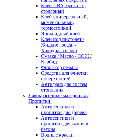
Клей ПВА, бустилат,
столярный
Клей универсальный,
моментальный,
термостойкий
Эпоксидный клей
Клей под пистолет /
Жидкие гвозди /
Холодная сварка
Смазка / Масло / СОЖ /
Карбид
Фиксатор резьбы
Средства для очистки
поверхностей
Антифриз для систем
отопления
Лакокрасочные материалы /
Пропитки
Антисептики и
пропитки для Дерева
Антисептики и
пропитки для камня и
бетона
Водные краски