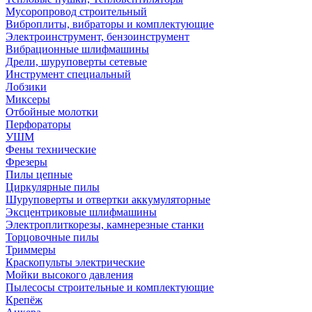
Мусоропровод строительный
Виброплиты, вибраторы и комплектующие
Электроинструмент, бензоинструмент
Вибрационные шлифмашины
Дрели, шуруповерты сетевые
Инструмент специальный
Лобзики
Миксеры
Отбойные молотки
Перфораторы
УШМ
Фены технические
Фрезеры
Пилы цепные
Циркулярные пилы
Шуруповерты и отвертки аккумуляторные
Эксцентриковые шлифмашины
Электроплиткорезы, камнерезные станки
Торцовочные пилы
Триммеры
Краскопульты электрические
Мойки высокого давления
Пылесосы строительные и комплектующие
Крепёж