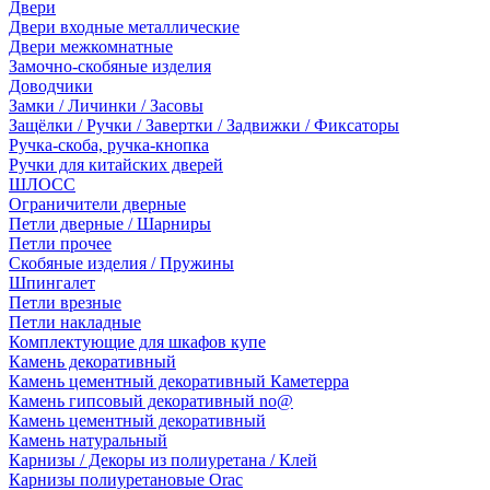
Двери
Двери входные металлические
Двери межкомнатные
Замочно-скобяные изделия
Доводчики
Замки / Личинки / Засовы
Защёлки / Ручки / Завертки / Задвижки / Фиксаторы
Ручка-скоба, ручка-кнопка
Ручки для китайских дверей
ШЛОСС
Ограничители дверные
Петли дверные / Шарниры
Петли прочее
Скобяные изделия / Пружины
Шпингалет
Петли врезные
Петли накладные
Комплектующие для шкафов купе
Камень декоративный
Камень цементный декоративный Каметерра
Камень гипсовый декоративный no@
Камень цементный декоративный
Камень натуральный
Карнизы / Декоры из полиуретана / Клей
Карнизы полиуретановые Orac