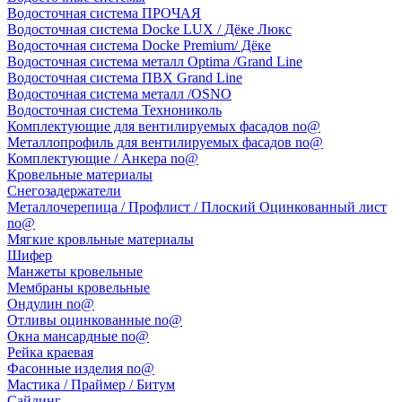
Водосточная система ПРОЧАЯ
Водосточная система Docke LUX / Дёке Люкс
Водосточная система Docke Premium/ Дёке
Водосточная система металл Optima /Grand Line
Водосточная система ПВХ Grand Line
Водосточная система металл /OSNO
Водосточная система Технониколь
Комплектующие для вентилируемых фасадов no@
Металлопрофиль для вентилируемых фасадов no@
Комплектующие / Анкера no@
Кровельные материалы
Снегозадержатели
Металлочерепица / Профлист / Плоский Оцинкованный лист
no@
Мягкие кровльные материалы
Шифер
Манжеты кровельные
Мембраны кровельные
Ондулин no@
Отливы оцинкованные no@
Окна мансардные no@
Рейка краевая
Фасонные изделия no@
Мастика / Праймер / Битум
Сайдинг