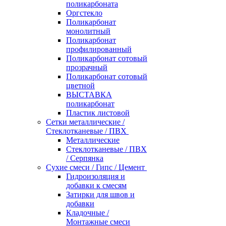
поликарбоната
Оргстекло
Поликарбонат
монолитный
Поликарбонат
профилированный
Поликарбонат сотовый
прозрачный
Поликарбонат сотовый
цветной
ВЫСТАВКА
поликарбонат
Пластик листовой
Сетки металлические /
Стеклотканевые / ПВХ
Металлические
Стеклотканевые / ПВХ
/ Серпянка
Сухие смеси / Гипс / Цемент
Гидроизоляция и
добавки к смесям
Затирки для швов и
добавки
Кладочные /
Монтажные смеси