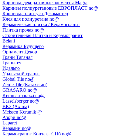
Карнизы, декоративные элементы Magra
Карнизы полиуретановые ЕВРОПЛАСТ no@
Карнизы, плинтуса Декомастер
Клея для полиуретана no@
Керамическая плитка / Керамогранит
Плитка прочая no@
Строительная Плитка и Керамогранит
Belani
Керамика Будущего
Орнамент Декор
Грани Таганая
Гранитея
Идальго
Уральский гранит
Global Tile no@
Zerde Tile (Казахстан)
GRASARO no@
Kerama-marazzi no@
Lasselsberger no@
ВКЗ (Axima)
Meissen Keramik @
Азори no@
Laparet
Керамин no@
Керамогранит Контакт СПб no@