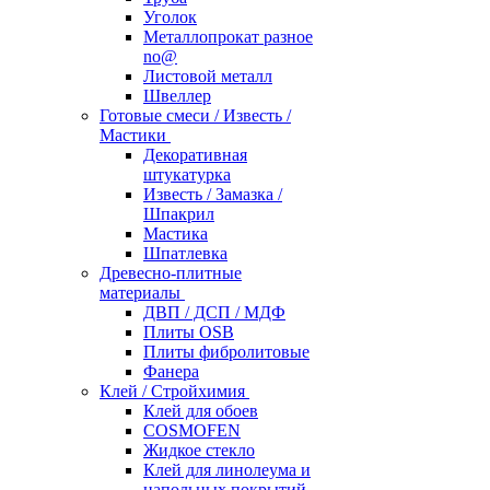
Уголок
Металлопрокат разное
no@
Листовой металл
Швеллер
Готовые смеси / Известь /
Мастики
Декоративная
штукатурка
Известь / Замазка /
Шпакрил
Мастика
Шпатлевка
Древесно-плитные
материалы
ДВП / ДСП / МДФ
Плиты OSB
Плиты фибролитовые
Фанера
Клей / Стройхимия
Клей для обоев
COSMOFEN
Жидкое стекло
Клей для линолеума и
напольных покрытий