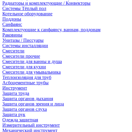
Радиаторы и комплектующие / Конвекторы
Системы Тёплый пол
Котельное оборудование
Поддоны
Санфаянс
Комплектующие к санфаянсу, ваннам, поддонам
Раковины
Унитазы / Писсуары
Системы инсталляции
Смесители
Смесители прочие
Смесители для ванны и душа
Смесители для кухни
Смесители для умывальника
Теплоизоляция для труб
Асбоцементные трубы
Инструмент
Защита труда
Защита органов дыхания
Защита органов зрения и лица
Защита органов слуха
Защита рук
Одежда защитная
Измерительный инструмент
Механический инструмент