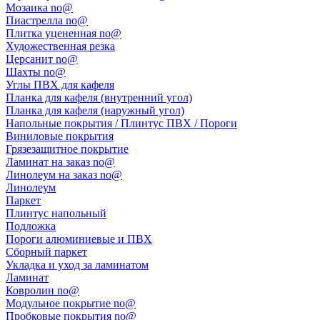
Мозаика no@
Пиастрелла no@
Плитка уцененная no@
Художественная резка
Церсанит no@
Шахты no@
Углы ПВХ для кафеля
Планка для кафеля (внутренний угол)
Планка для кафеля (наружный угол)
Напольные покрытия / Плинтус ПВХ / Пороги
Виниловые покрытия
Грязезащитное покрытие
Ламинат на заказ no@
Линолеум на заказ no@
Линолеум
Паркет
Плинтус напольный
Подложка
Пороги алюминиевые и ПВХ
Сборный паркет
Укладка и уход за ламинатом
Ламинат
Ковролин no@
Модульное покрытие no@
Пробковые покрытия no@