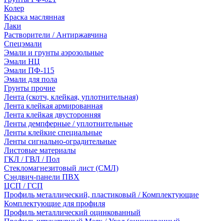
Колер
Краска маслянная
Лаки
Растворители / Антиржавчина
Спецэмали
Эмали и грунты аэрозольные
Эмали НЦ
Эмали ПФ-115
Эмали для пола
Грунты прочие
Лента (скотч, клейкая, уплотнительная)
Лента клейкая армированная
Лента клейкая двусторонняя
Ленты демпферные / уплотнительные
Ленты клейкие специальные
Ленты сигнально-оградительные
Листовые материалы
ГКЛ / ГВЛ / Пол
Стекломагнезитовый лист (СМЛ)
Сэндвич-панели ПВХ
ЦСП / ГСП
Профиль металлический, пластиковый / Комплектующие
Комплектующие для профиля
Профиль металлический оцинкованный