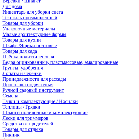
Веревки / Шпагат
Для дома
Инвентарь для уборки снега
Текстиль промышленный
Товары для уборки
Упаковочные материалы
Малые архитектурные формы
Товары для кухни
Шкафы/Ящики почтовые
Товары для сада
Плёнка полиэтиленовая
Ведра оцинкованные, пластмассовые, эмалированные
Грунты, удобрения
Лопаты и черенки
Принадлежности для рассады
Проволока подвязочная
Ручной садовый инструмент
Семена
Тачки и комплектующие / Носилки
Теплицы / Грядки
Шланги поливочные и комплектующие
Лески для триммеров
Средства от вредителей
Товары для отдыха
Пикник