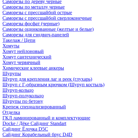
Саморезы по дереву черные
Саморезы по металлу черные
Саморезы с прессшайбой острые
Саморезы с прессшайбой сверлоконечные
Саморезы фосфат (черные)
Саморезы оцинкованные (желтые и белые)
Саморезы для сэндвич-панелей
Такелаж / Цепи
Хомуты
Хомут нейлоновый
Хомут сантехнический
Хомут червячный
Химические клеевые анкеры
Шурупы
Шуруп для крепления лаг и реек (глухарь)
Шуруп с Г-образным крючком (Шуруп костыль)
Шуруп-кольцо
Шуруп-полукольцо
Шурупы по бетону
Крепеж специализированный
Отделка
ГКЛ ламинированный и комплектующие
Docke / Дёке Сайдинг Standart
Сайдинг Ёлочка D5C
Сайдинг Корабельный брус D4D