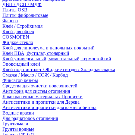
ДВП / ДСП / МДФ
Плиты OSB
Плиты фибролитовые
Фанера
Клей / Стройхимия
Клей для обоев
COSMOFEN
Жидкое стекло
Клей для линолеума и напольных покрытий
Клей ПВА, бустилат, столярный
Клей универсальный, моментальный, термостойкий
Эпоксидный клей
Клей под пистолет / Жидкие гвозди / Холодная сварка
Смазка / Масло / СОЖ / Карбид
Фиксатор резьбы
Средства для очистки поверхностей
Антифриз для систем отопления
Лакокрасочные материалы / Пропитки
Антисептики и пропитки для Дерева
Антисептики и пропитки для камня и бетона
Водные краски
Для радиаторов отопления
Грунт-эмали
Грунты водные
Грунты ГФ-021