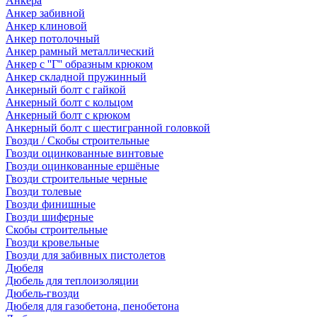
Анкера
Анкер забивной
Анкер клиновой
Анкер потолочный
Анкер рамный металлический
Анкер с ''Г'' образным крюком
Анкер складной пружинный
Анкерный болт с гайкой
Анкерный болт с кольцом
Анкерный болт с крюком
Анкерный болт с шестигранной головкой
Гвозди / Скобы строительные
Гвозди оцинкованные винтовые
Гвозди оцинкованные ершёные
Гвозди строительные черные
Гвозди толевые
Гвозди финишные
Гвозди шиферные
Скобы строительные
Гвозди кровельные
Гвозди для забивных пистолетов
Дюбеля
Дюбель для теплоизоляции
Дюбель-гвозди
Дюбеля для газобетона, пенобетона