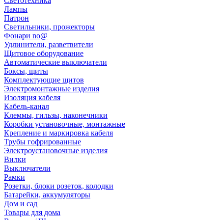
Светотехника
Лампы
Патрон
Светильники, прожекторы
Фонари no@
Удлинители, разветвители
Щитовое оборудование
Автоматические выключатели
Боксы, щиты
Комплектующие щитов
Электромонтажные изделия
Изоляция кабеля
Кабель-канал
Клеммы, гильзы, наконечники
Коробки установочные, монтажные
Крепление и маркировка кабеля
Трубы гофрированные
Электроустановочные изделия
Вилки
Выключатели
Рамки
Розетки, блоки розеток, колодки
Батарейки, аккумуляторы
Дом и сад
Товары для дома