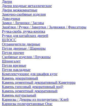
Двери
Двери входные металлические
Двери межкомнатные
Замочно-скобяные изделия
Доводчики
Замки / Личинки / Засовы
Защёлки / Ручки / Завертки / Задвижки / Фиксаторы
Ручка-скоба, ручка-кнопка
Ручки для китайских дверей
ШЛОСС
Ограничители дверные
Петли дверные / Шарниры
Петли прочее
Скобяные изделия / Пружины
Шпингалет
Петли врезные
Петли накладные
Комплектующие для шкафов купе
Камень декоративный
Камень цементный декоративный Каметерра
Камень гипсовый декоративный no@
Камень цементный декоративный
Камень натуральный
Карнизы / Декоры из полиуретана / Клей
Карнизы полиуретановые Orac