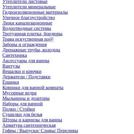
Утеплители листовые
Утеплители минеральные
Гидроизоляционные материалы
Уличное благоустройство
Люки канализационные
Водоотводные системы
Тротуарная плитка, бордюры
Трава искуственная no@
Заборы и ограждения
Дренажные трубы, колодцы
Сантехника
Аксессуары для ванны
Вантузы
Вешалки и крючки
Держатели / Подставки
Ёршики
Коврики для ванной комнаты
Мусорные ведра
Мыльницы и дозаторы
Наборы для ванной
Полки / Стойки
Сушилки для белья
Шторы и карнизы для ванны
Арматура сантехническая
Гофры / Выпуски/ Сливы/ Переливы