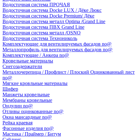
Водосточная система ПРОЧАЯ
Водосточная система Docke LUX / Дёке Люкс
Водосточная система Docke Premium/ Дёке
Водосточная система металл Optima /Grand Line
Водосточная система ПВХ Grand Line
Водосточная система металл /OSNO
Водосточная система Технониколь
Комплектующие для вентилируемых фасадов no@
Металлопрофиль для вентилируемых фасадов no@
Комплектующие / Анкера no@
Кровельные материалы
Снегозадержатели
Металлочерепица / Профлист / Плоский Оцинкованный лист
no@
Мягкие кровльные материалы
Шифер
Манжеты кровельные
Мембраны кровельные
Ондулин no@
Отливы оцинкованные no@
Окна мансардные no@
Рейка краевая
Фасонные изделия no@
Мастика / Праймер / Битум
Сайдинг