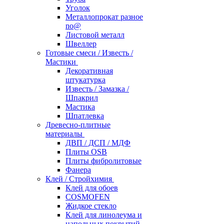
Уголок
Металлопрокат разное
no@
Листовой металл
Швеллер
Готовые смеси / Известь /
Мастики
Декоративная
штукатурка
Известь / Замазка /
Шпакрил
Мастика
Шпатлевка
Древесно-плитные
материалы
ДВП / ДСП / МДФ
Плиты OSB
Плиты фибролитовые
Фанера
Клей / Стройхимия
Клей для обоев
COSMOFEN
Жидкое стекло
Клей для линолеума и
напольных покрытий