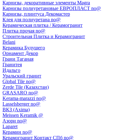
Карнизы, декоративные элементы Magra
Карнизы полиуретановые ЕВРОПЛАСТ no@
Карнизы, плинтуса Декомастер
Клея для полиуретана no@
Керамическая плитка / Керамогранит
Плитка прочая no@
Строительная Плитка и Керамогранит
Belani
Керамика Будущего
Орнамент Декор
Грани Таганая
Гранитея
Идальго
Уральский гранит
Global Tile no@
Zerde Tile (Казахстан)
GRASARO no@
Kerama-marazzi no@
Lasselsberger no@
ВКЗ (Axima)
Meissen Keramik @
Азори no@
Laparet
Керамин no@
Керамогранит Контакт СПб no@