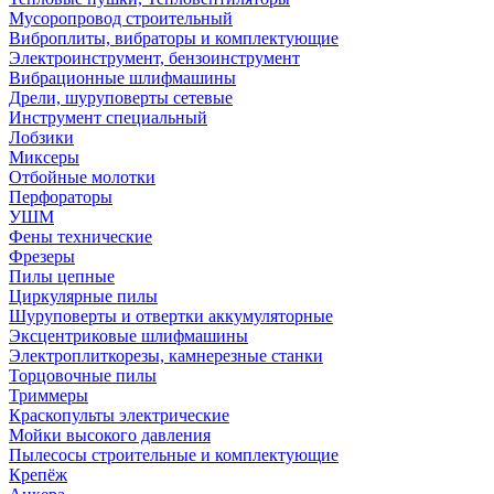
Мусоропровод строительный
Виброплиты, вибраторы и комплектующие
Электроинструмент, бензоинструмент
Вибрационные шлифмашины
Дрели, шуруповерты сетевые
Инструмент специальный
Лобзики
Миксеры
Отбойные молотки
Перфораторы
УШМ
Фены технические
Фрезеры
Пилы цепные
Циркулярные пилы
Шуруповерты и отвертки аккумуляторные
Эксцентриковые шлифмашины
Электроплиткорезы, камнерезные станки
Торцовочные пилы
Триммеры
Краскопульты электрические
Мойки высокого давления
Пылесосы строительные и комплектующие
Крепёж