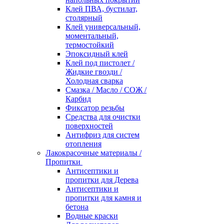
Клей ПВА, бустилат,
столярный
Клей универсальный,
моментальный,
термостойкий
Эпоксидный клей
Клей под пистолет /
Жидкие гвозди /
Холодная сварка
Смазка / Масло / СОЖ /
Карбид
Фиксатор резьбы
Средства для очистки
поверхностей
Антифриз для систем
отопления
Лакокрасочные материалы /
Пропитки
Антисептики и
пропитки для Дерева
Антисептики и
пропитки для камня и
бетона
Водные краски