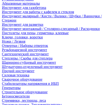
Абразивные материалы
Инструмент для газобетона
Инструмент для работы с кафелем и стеклом
Инструмент малярный / Кисти / Валики / Шубки / Ванночки /
Стержни
Инструмент для разметки
Инструмент монтажный / Столярно-слесарный / Расходники
Пистолеты для пены, герметика, клеевые
Ключи, головки, воротки
Ножи / Лезвия
Отвертки / Наборы отверток
Резьбонарезной инструмент
Сантехнический инструмент
Степлеры / Скобы для степлера
Шарнирно-губцевый инструмент
Штукатурно-отделочный инструмент
Прочий инструмент
Силовая техника
Сварочное оборудование
Стабилизаторы напряжения и ИБП
Генераторы
Строительное оборудование
Бетоносмесители
Стремянки, лестницы, леса
Тепловые пушки, Тепловентиляторы