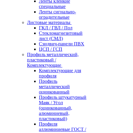
Ленты клейкие
специальные
Ленты сигнально-
оградительные
Листовые материалы
ГКЛ / ГВЛ / Пол
Стекломагнезитовый
лист (СМЛ)
Сэндвич-панели ПВХ
ЦСП / ГСП
Профиль металлический,
пластиковый /
Комплектующие
Комплектующие для
профиля
Профиль
металлический
оцинкованный
Профиль штукатурный
Маяк / Угол
(оцинкованный,
алюминиевый,
пластиковый)
Профиля
аллюминиевые ГОСТ /