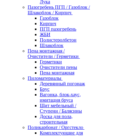
Лука
Пазогребень ПГП / Газоблок /
Шлакоблок / Кирпич
Газоблок
Кирпич
ПГП пазогребень
ЖБИ
Полистеролбетон
Шлакоблок
Пена монтажная /
Очистители / Герметики
Герметики
Очистители пены
Пена монтажная
Пиломатериалы
Деревянный погонаж
Брус
Вагонка, блок-хаус,
имитация бруса
Щит мебельный /
Ступени / Балясины
Доска для пола,
строительная
Поликарбонат / Оргстекло
Комплектующие для