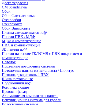
Доска террасная
CM Scandinavia
Обои
Обои Флизелиновые
Стеклообои
Стеклохолст
Обои Виниловые
Пленка самоклеящаяся no@
Панели ПВХ / МДФ
МДФ и комплектующие
ПВХ и комплектующие
3D панели no@
Панели на основе ГКЛ/СМЛ с ПВХ покрытием и
комплектующие
Потолок
Подвесные потолочные системы
Потолочная плитка из пенопласта / Плинтус
Потолок декоративный ПВХ
Шины потолочные
Подоконники no@
Комплектующие
Кровля и фасад
Алюминиевая композитная панель
Вентиляционная система для кровли
Водосточные системы