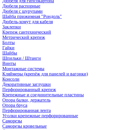
Дюбеля для гипсокартона
Дюбеля распорные
Дюбеля с шурупами
Шайба прижимная "Рондоль"
Дюбель-хомут для кабеля
Заклепки
Крепеж сантехнический
Метрический крепеж
Болты
Гайки
Шайбы
Шпильки / Штанги
Винты
Монтажные системы
Кляймеры (крепёж для панелей и вагонки)
Консоли
Декоративные заглушки
Перфорированный крепеж
Крепежные и соединительные пластины
Опора балки, держатель
Опора бруса
Перфорированная лента
Уголки крепежные перфорированные
Саморезы
Саморезы кровельные