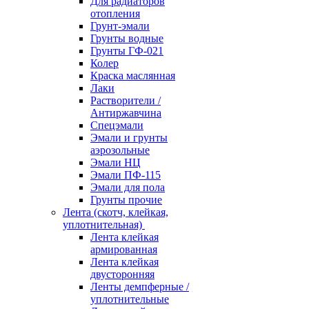
Для радиаторов
отопления
Грунт-эмали
Грунты водные
Грунты ГФ-021
Колер
Краска маслянная
Лаки
Растворители /
Антиржавчина
Спецэмали
Эмали и грунты
аэрозольные
Эмали НЦ
Эмали ПФ-115
Эмали для пола
Грунты прочие
Лента (скотч, клейкая,
уплотнительная)
Лента клейкая
армированная
Лента клейкая
двусторонняя
Ленты демпферные /
уплотнительные