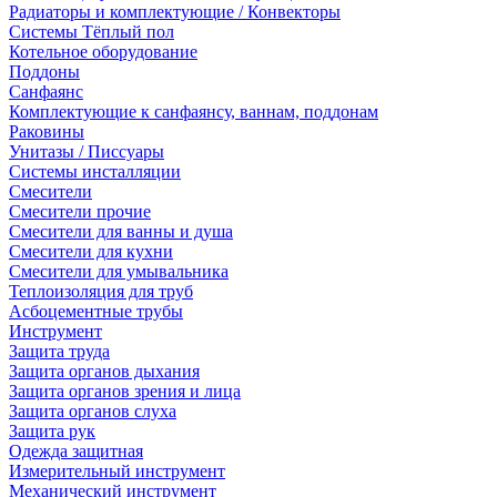
Радиаторы и комплектующие / Конвекторы
Системы Тёплый пол
Котельное оборудование
Поддоны
Санфаянс
Комплектующие к санфаянсу, ваннам, поддонам
Раковины
Унитазы / Писсуары
Системы инсталляции
Смесители
Смесители прочие
Смесители для ванны и душа
Смесители для кухни
Смесители для умывальника
Теплоизоляция для труб
Асбоцементные трубы
Инструмент
Защита труда
Защита органов дыхания
Защита органов зрения и лица
Защита органов слуха
Защита рук
Одежда защитная
Измерительный инструмент
Механический инструмент