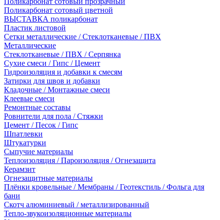
Поликарбонат сотовый прозрачный
Поликарбонат сотовый цветной
ВЫСТАВКА поликарбонат
Пластик листовой
Сетки металлические / Стеклотканевые / ПВХ
Металлические
Стеклотканевые / ПВХ / Серпянка
Сухие смеси / Гипс / Цемент
Гидроизоляция и добавки к смесям
Затирки для швов и добавки
Кладочные / Монтажные смеси
Клеевые смеси
Ремонтные составы
Ровнители для пола / Стяжки
Цемент / Песок / Гипс
Шпатлевки
Штукатурки
Сыпучие материалы
Теплоизоляция / Пароизоляция / Огнезащита
Керамзит
Огнезащитные материалы
Плёнки кровельные / Мембраны / Геотекстиль / Фольга для
бани
Скотч алюминиевый / металлизированный
Тепло-звукоизоляционные материалы