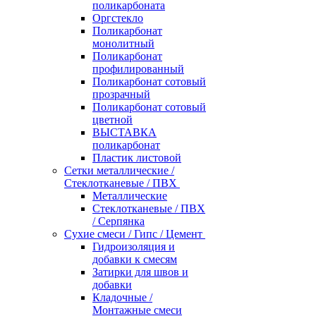
поликарбоната
Оргстекло
Поликарбонат
монолитный
Поликарбонат
профилированный
Поликарбонат сотовый
прозрачный
Поликарбонат сотовый
цветной
ВЫСТАВКА
поликарбонат
Пластик листовой
Сетки металлические /
Стеклотканевые / ПВХ
Металлические
Стеклотканевые / ПВХ
/ Серпянка
Сухие смеси / Гипс / Цемент
Гидроизоляция и
добавки к смесям
Затирки для швов и
добавки
Кладочные /
Монтажные смеси