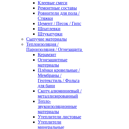
Клеевые смеси
Ремонтные составы
Ровнители для пола /
Стяжки
Цемент / Песок / Гипс
Шпатлевки
Штукатурки
Сыпучие материалы
Теплоизоляция /
Пароизоляция / Огнезащита
Керамзит
Огнезащитные
материалы
Плёнки кровельные /
Мембраны /
Геотекстиль / Фольга
для бани
Скотч алюминиевый /
металлизированный
Тепло-
звукоизоляционные
материалы
Утеплители листовые
Утеплители
минеральные