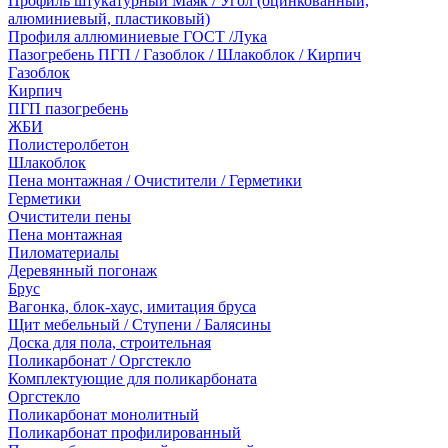
Профиль штукатурный Маяк / Угол (оцинкованный,
алюминиевый, пластиковый)
Профиля аллюминиевые ГОСТ /Лука
Пазогребень ПГП / Газоблок / Шлакоблок / Кирпич
Газоблок
Кирпич
ПГП пазогребень
ЖБИ
Полистеролбетон
Шлакоблок
Пена монтажная / Очистители / Герметики
Герметики
Очистители пены
Пена монтажная
Пиломатериалы
Деревянный погонаж
Брус
Вагонка, блок-хаус, имитация бруса
Щит мебельный / Ступени / Балясины
Доска для пола, строительная
Поликарбонат / Оргстекло
Комплектующие для поликарбоната
Оргстекло
Поликарбонат монолитный
Поликарбонат профилированный