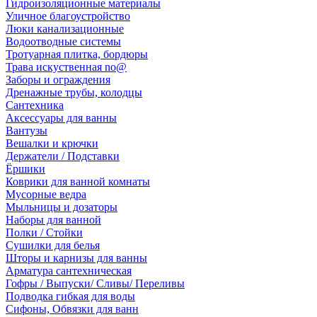
Гидроизоляционные материалы
Уличное благоустройство
Люки канализационные
Водоотводные системы
Тротуарная плитка, бордюры
Трава искуственная no@
Заборы и ограждения
Дренажные трубы, колодцы
Сантехника
Аксессуары для ванны
Вантузы
Вешалки и крючки
Держатели / Подставки
Ёршики
Коврики для ванной комнаты
Мусорные ведра
Мыльницы и дозаторы
Наборы для ванной
Полки / Стойки
Сушилки для белья
Шторы и карнизы для ванны
Арматура сантехническая
Гофры / Выпуски/ Сливы/ Переливы
Подводка гибкая для воды
Сифоны, Обвязки для ванн