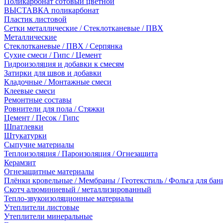
Поликарбонат сотовый цветной
ВЫСТАВКА поликарбонат
Пластик листовой
Сетки металлические / Стеклотканевые / ПВХ
Металлические
Стеклотканевые / ПВХ / Серпянка
Сухие смеси / Гипс / Цемент
Гидроизоляция и добавки к смесям
Затирки для швов и добавки
Кладочные / Монтажные смеси
Клеевые смеси
Ремонтные составы
Ровнители для пола / Стяжки
Цемент / Песок / Гипс
Шпатлевки
Штукатурки
Сыпучие материалы
Теплоизоляция / Пароизоляция / Огнезащита
Керамзит
Огнезащитные материалы
Плёнки кровельные / Мембраны / Геотекстиль / Фольга для бан
Скотч алюминиевый / металлизированный
Тепло-звукоизоляционные материалы
Утеплители листовые
Утеплители минеральные