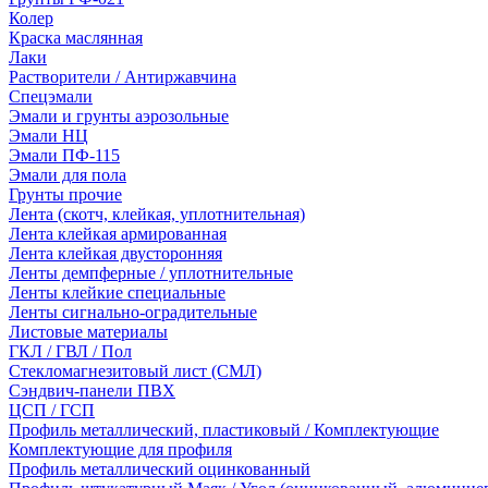
Колер
Краска маслянная
Лаки
Растворители / Антиржавчина
Спецэмали
Эмали и грунты аэрозольные
Эмали НЦ
Эмали ПФ-115
Эмали для пола
Грунты прочие
Лента (скотч, клейкая, уплотнительная)
Лента клейкая армированная
Лента клейкая двусторонняя
Ленты демпферные / уплотнительные
Ленты клейкие специальные
Ленты сигнально-оградительные
Листовые материалы
ГКЛ / ГВЛ / Пол
Стекломагнезитовый лист (СМЛ)
Сэндвич-панели ПВХ
ЦСП / ГСП
Профиль металлический, пластиковый / Комплектующие
Комплектующие для профиля
Профиль металлический оцинкованный