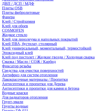
ДВП / ДСП / МДФ
Плиты OSB
Плиты фибролитовые
Фанера
Клей / Стройхимия
Клей для обоев
COSMOFEN
Жидкое стекло
Клей для линолеума и напольных покрытий
Клей ПВА, бустилат, столярный
Клей универсальный, моментальный, термостойкий
Эпоксидный клей
Клей под пистолет / Жидкие гвозди / Холодная сварка
Смазка / Масло / СОЖ / Карбид
Фиксатор резьбы
Средства для очистки поверхностей
Антифриз для систем отопления
Лакокрасочные материалы / Пропитки
Антисептики и пропитки для Дерева
Антисептики и пропитки для камня и бетона
Водные краски
Для радиаторов отопления
Грунт-эмали
Грунты водные
Грунты ГФ-021