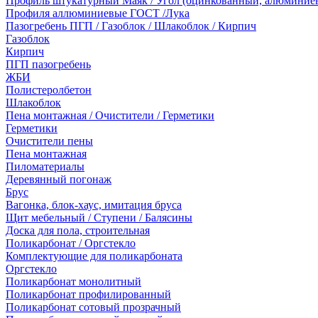
Профиль штукатурный Маяк / Угол (оцинкованный, алюминие
Профиля аллюминиевые ГОСТ /Лука
Пазогребень ПГП / Газоблок / Шлакоблок / Кирпич
Газоблок
Кирпич
ПГП пазогребень
ЖБИ
Полистеролбетон
Шлакоблок
Пена монтажная / Очистители / Герметики
Герметики
Очистители пены
Пена монтажная
Пиломатериалы
Деревянный погонаж
Брус
Вагонка, блок-хаус, имитация бруса
Щит мебельный / Ступени / Балясины
Доска для пола, строительная
Поликарбонат / Оргстекло
Комплектующие для поликарбоната
Оргстекло
Поликарбонат монолитный
Поликарбонат профилированный
Поликарбонат сотовый прозрачный