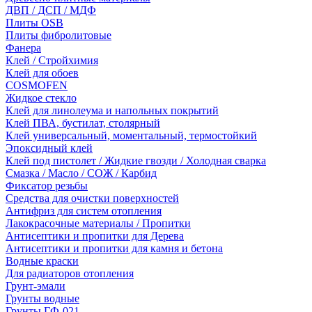
ДВП / ДСП / МДФ
Плиты OSB
Плиты фибролитовые
Фанера
Клей / Стройхимия
Клей для обоев
COSMOFEN
Жидкое стекло
Клей для линолеума и напольных покрытий
Клей ПВА, бустилат, столярный
Клей универсальный, моментальный, термостойкий
Эпоксидный клей
Клей под пистолет / Жидкие гвозди / Холодная сварка
Смазка / Масло / СОЖ / Карбид
Фиксатор резьбы
Средства для очистки поверхностей
Антифриз для систем отопления
Лакокрасочные материалы / Пропитки
Антисептики и пропитки для Дерева
Антисептики и пропитки для камня и бетона
Водные краски
Для радиаторов отопления
Грунт-эмали
Грунты водные
Грунты ГФ-021