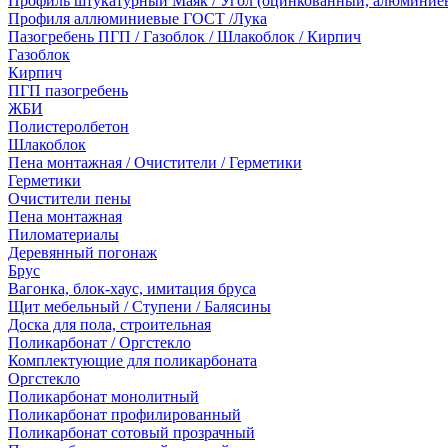
Профиль штукатурный Маяк / Угол (оцинкованный, алюминие
Профиля аллюминиевые ГОСТ /Лука
Пазогребень ПГП / Газоблок / Шлакоблок / Кирпич
Газоблок
Кирпич
ПГП пазогребень
ЖБИ
Полистеролбетон
Шлакоблок
Пена монтажная / Очистители / Герметики
Герметики
Очистители пены
Пена монтажная
Пиломатериалы
Деревянный погонаж
Брус
Вагонка, блок-хаус, имитация бруса
Щит мебельный / Ступени / Балясины
Доска для пола, строительная
Поликарбонат / Оргстекло
Комплектующие для поликарбоната
Оргстекло
Поликарбонат монолитный
Поликарбонат профилированный
Поликарбонат сотовый прозрачный