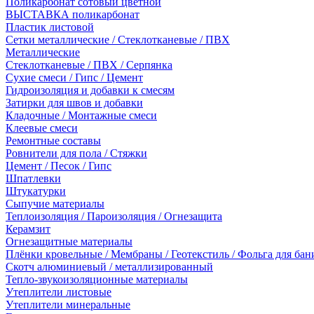
Поликарбонат сотовый цветной
ВЫСТАВКА поликарбонат
Пластик листовой
Сетки металлические / Стеклотканевые / ПВХ
Металлические
Стеклотканевые / ПВХ / Серпянка
Сухие смеси / Гипс / Цемент
Гидроизоляция и добавки к смесям
Затирки для швов и добавки
Кладочные / Монтажные смеси
Клеевые смеси
Ремонтные составы
Ровнители для пола / Стяжки
Цемент / Песок / Гипс
Шпатлевки
Штукатурки
Сыпучие материалы
Теплоизоляция / Пароизоляция / Огнезащита
Керамзит
Огнезащитные материалы
Плёнки кровельные / Мембраны / Геотекстиль / Фольга для бан
Скотч алюминиевый / металлизированный
Тепло-звукоизоляционные материалы
Утеплители листовые
Утеплители минеральные