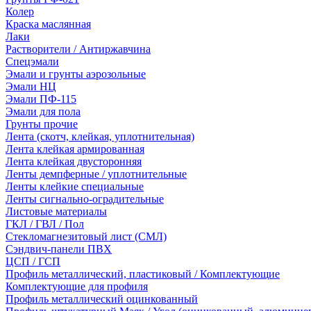
Колер
Краска маслянная
Лаки
Растворители / Антиржавчина
Спецэмали
Эмали и грунты аэрозольные
Эмали НЦ
Эмали ПФ-115
Эмали для пола
Грунты прочие
Лента (скотч, клейкая, уплотнительная)
Лента клейкая армированная
Лента клейкая двусторонняя
Ленты демпферные / уплотнительные
Ленты клейкие специальные
Ленты сигнально-оградительные
Листовые материалы
ГКЛ / ГВЛ / Пол
Стекломагнезитовый лист (СМЛ)
Сэндвич-панели ПВХ
ЦСП / ГСП
Профиль металлический, пластиковый / Комплектующие
Комплектующие для профиля
Профиль металлический оцинкованный