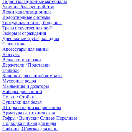
Гидроизоляционные материалы
Уличное благоустройство
Люки канализационные
Водоотводные системы
Тротуарная плитка, бордюры
Трава искуственная no@
Заборы и ограждения
Дренажные трубы, колодцы
Сантехника
Аксессуары для ванны
Вантузы
Вешалки и крючки
Держатели / Подставки
Ёршики
Коврики для ванной комнаты
Мусорные ведра
Мыльницы и дозаторы
Наборы для ванной
Полки / Стойки
Сушилки для белья
Шторы и карнизы для ванны
Арматура сантехническая
Гофры / Выпуски/ Сливы/ Переливы
Подводка гибкая для воды
Сифоны, Обвязки для ванн