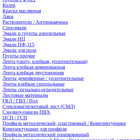
Колер
Краска маслянная
Лаки
Растворители / Антиржавчина
Спецэмали
Эмали и грунты аэрозольные
Эмали НЦ
Эмали ПФ-115
Эмали для пола
Грунты прочие
Лента (скотч, клейкая, уплотнительная)
Лента клейкая армированная
Лента клейкая двусторонняя
Ленты демпферные / уплотнительные
Ленты клейкие специальные
Ленты сигнально-оградительные
Листовые материалы
ГКЛ / ГВЛ / Пол
Стекломагнезитовый лист (СМЛ)
Сэндвич-панели ПВХ
ЦСП / ГСП
Профиль металлический, пластиковый / Комплектующие
Комплектующие для профиля
Профиль металлический оцинкованный