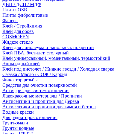
ДВП / ДСП / МДФ
Плиты OSB
Плиты фибролитовые
Фанера
Клей / Стройхимия
Клей для обоев
COSMOFEN
Жидкое стекло
Клей для линолеума и напольных покрытий
Клей ПВА, бустилат, столярный
Клей универсальный, моментальный, термостойкий
Эпоксидный клей
Клей под пистолет / Жидкие гвозди / Холодная сварка
Смазка / Масло / СОЖ / Карбид
Фиксатор резьбы
Средства для очистки поверхностей
Антифриз для систем отопления
Лакокрасочные материалы / Пропитки
Антисептики и пропитки для Дерева
Антисептики и пропитки для камня и бетона
Водные краски
Для радиаторов отопления
Грунт-эмали
Грунты водные
Грунты ГФ-021