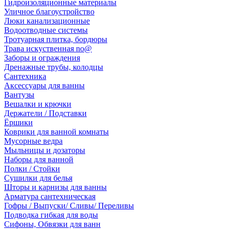
Гидроизоляционные материалы
Уличное благоустройство
Люки канализационные
Водоотводные системы
Тротуарная плитка, бордюры
Трава искуственная no@
Заборы и ограждения
Дренажные трубы, колодцы
Сантехника
Аксессуары для ванны
Вантузы
Вешалки и крючки
Держатели / Подставки
Ёршики
Коврики для ванной комнаты
Мусорные ведра
Мыльницы и дозаторы
Наборы для ванной
Полки / Стойки
Сушилки для белья
Шторы и карнизы для ванны
Арматура сантехническая
Гофры / Выпуски/ Сливы/ Переливы
Подводка гибкая для воды
Сифоны, Обвязки для ванн