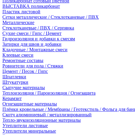
Поликарбонат сотовый цветной
ВЫСТАВКА поликарбонат
Пластик листовой
Сетки металлические / Стеклотканевые / ПВХ
Металлические
Стеклотканевые / ПВХ / Серпянка
Сухие смеси / Гипс / Цемент
Гидроизоляция и добавки к смесям
Затирки для швов и добавки
Кладочные / Монтажные смеси
Клеевые смеси
Ремонтные составы
Ровнители для пола / Стяжки
Цемент / Песок / Гипс
Шпатлевки
Штукатурки
Сыпучие материалы
Теплоизоляция / Пароизоляция / Огнезащита
Керамзит
Огнезащитные материалы
Плёнки кровельные / Мембраны / Геотекстиль / Фольга для бан
Скотч алюминиевый / металлизированный
Тепло-звукоизоляционные материалы
Утеплители листовые
Утеплители минеральные