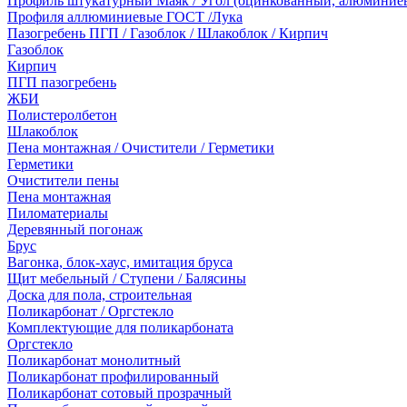
Профиль штукатурный Маяк / Угол (оцинкованный, алюминие
Профиля аллюминиевые ГОСТ /Лука
Пазогребень ПГП / Газоблок / Шлакоблок / Кирпич
Газоблок
Кирпич
ПГП пазогребень
ЖБИ
Полистеролбетон
Шлакоблок
Пена монтажная / Очистители / Герметики
Герметики
Очистители пены
Пена монтажная
Пиломатериалы
Деревянный погонаж
Брус
Вагонка, блок-хаус, имитация бруса
Щит мебельный / Ступени / Балясины
Доска для пола, строительная
Поликарбонат / Оргстекло
Комплектующие для поликарбоната
Оргстекло
Поликарбонат монолитный
Поликарбонат профилированный
Поликарбонат сотовый прозрачный