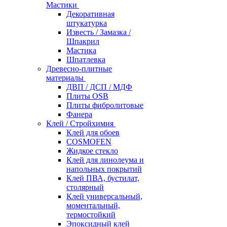
Мастики
Декоративная
штукатурка
Известь / Замазка /
Шпакрил
Мастика
Шпатлевка
Древесно-плитные
материалы
ДВП / ДСП / МДФ
Плиты OSB
Плиты фибролитовые
Фанера
Клей / Стройхимия
Клей для обоев
COSMOFEN
Жидкое стекло
Клей для линолеума и
напольных покрытий
Клей ПВА, бустилат,
столярный
Клей универсальный,
моментальный,
термостойкий
Эпоксидный клей