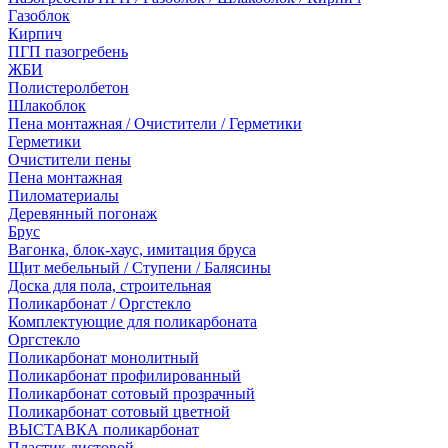
Газоблок
Кирпич
ПГП пазогребень
ЖБИ
Полистеролбетон
Шлакоблок
Пена монтажная / Очистители / Герметики
Герметики
Очистители пены
Пена монтажная
Пиломатериалы
Деревянный погонаж
Брус
Вагонка, блок-хаус, имитация бруса
Щит мебельный / Ступени / Балясины
Доска для пола, строительная
Поликарбонат / Оргстекло
Комплектующие для поликарбоната
Оргстекло
Поликарбонат монолитный
Поликарбонат профилированный
Поликарбонат сотовый прозрачный
Поликарбонат сотовый цветной
ВЫСТАВКА поликарбонат
Пластик листовой