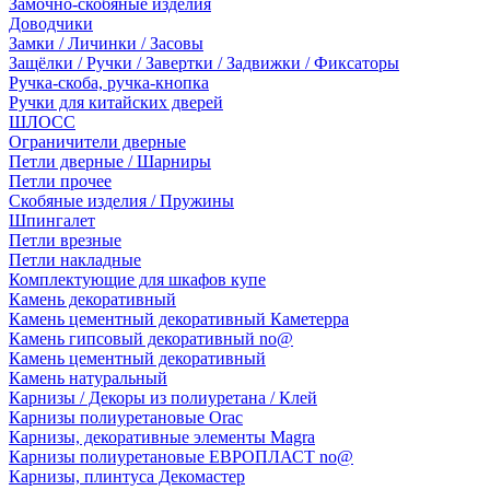
Замочно-скобяные изделия
Доводчики
Замки / Личинки / Засовы
Защёлки / Ручки / Завертки / Задвижки / Фиксаторы
Ручка-скоба, ручка-кнопка
Ручки для китайских дверей
ШЛОСС
Ограничители дверные
Петли дверные / Шарниры
Петли прочее
Скобяные изделия / Пружины
Шпингалет
Петли врезные
Петли накладные
Комплектующие для шкафов купе
Камень декоративный
Камень цементный декоративный Каметерра
Камень гипсовый декоративный no@
Камень цементный декоративный
Камень натуральный
Карнизы / Декоры из полиуретана / Клей
Карнизы полиуретановые Orac
Карнизы, декоративные элементы Magra
Карнизы полиуретановые ЕВРОПЛАСТ no@
Карнизы, плинтуса Декомастер