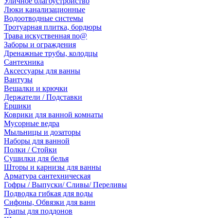
Уличное благоустройство
Люки канализационные
Водоотводные системы
Тротуарная плитка, бордюры
Трава искуственная no@
Заборы и ограждения
Дренажные трубы, колодцы
Сантехника
Аксессуары для ванны
Вантузы
Вешалки и крючки
Держатели / Подставки
Ёршики
Коврики для ванной комнаты
Мусорные ведра
Мыльницы и дозаторы
Наборы для ванной
Полки / Стойки
Сушилки для белья
Шторы и карнизы для ванны
Арматура сантехническая
Гофры / Выпуски/ Сливы/ Переливы
Подводка гибкая для воды
Сифоны, Обвязки для ванн
Трапы для поддонов