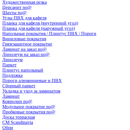
Художественная резка
Церсанит no@
Шахты no@
Углы ПВХ для кафеля
Планка для кафеля (внутренний угол)
Планка для кафеля (наружный угол)
Напольные покрытия / Плинтус ПВХ / Пороги
Виниловые покрытия
Грязезащитное покрытие
Ламинат на заказ no@
Линолеум на заказ no@
Линолеум
Паркет
Плинтус напольный
Подложка
Пороги алюминиевые и ПВХ
Сборный паркет
Укладка и уход за ламинатом
Ламинат
Ковролин no@
Модульное покрытие no@
Пробковые покрытия no@
Доска террасная
CM Scandinavia
Обои