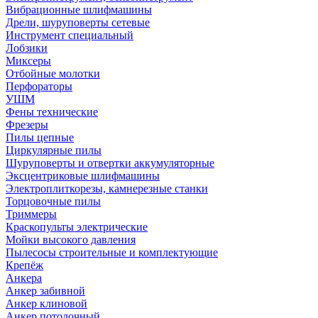
Вибрационные шлифмашины
Дрели, шуруповерты сетевые
Инструмент специальный
Лобзики
Миксеры
Отбойные молотки
Перфораторы
УШМ
Фены технические
Фрезеры
Пилы цепные
Циркулярные пилы
Шуруповерты и отвертки аккумуляторные
Эксцентриковые шлифмашины
Электроплиткорезы, камнерезные станки
Торцовочные пилы
Триммеры
Краскопульты электрические
Мойки высокого давления
Пылесосы строительные и комплектующие
Крепёж
Анкера
Анкер забивной
Анкер клиновой
Анкер потолочный