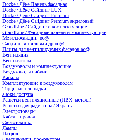
Docke / Дёке Панель фасадная
Docke / Дёке Сайдинг LUX
Docke / Дёке Сайдинг Premium
Docke / Дёке Сайдинг Premium акриловый
GrandLine / Сайдинг и комплектующие
GrandLine / Фасадные панели и комплектующие
Металлосайдинг no@
Сайдинг виниловый др no@
Плиты для вентилируемых фасадов no@
Вентиляция
Вентиляторы
Воздуховоды и комплектующие
Воздуховоды гибкие
Каналы
Комплектующие к воздуховодам
Торцевые площадки
Люки доступа
Решетки вентиляционные (ПВХ, металл)
Решетки для радиатора / Экраны
Электротовары
Кабель, провод
Светотехника
Лампы
Патрон
Светильники, прожекторы