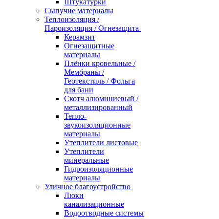
Штукатурки
Сыпучие материалы
Теплоизоляция /
Пароизоляция / Огнезащита
Керамзит
Огнезащитные
материалы
Плёнки кровельные /
Мембраны /
Геотекстиль / Фольга
для бани
Скотч алюминиевый /
металлизированный
Тепло-
звукоизоляционные
материалы
Утеплители листовые
Утеплители
минеральные
Гидроизоляционные
материалы
Уличное благоустройство
Люки
канализационные
Водоотводные системы