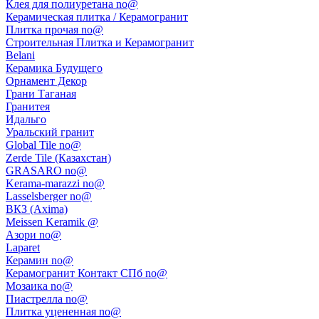
Клея для полиуретана no@
Керамическая плитка / Керамогранит
Плитка прочая no@
Строительная Плитка и Керамогранит
Belani
Керамика Будущего
Орнамент Декор
Грани Таганая
Гранитея
Идальго
Уральский гранит
Global Tile no@
Zerde Tile (Казахстан)
GRASARO no@
Kerama-marazzi no@
Lasselsberger no@
ВКЗ (Axima)
Meissen Keramik @
Азори no@
Laparet
Керамин no@
Керамогранит Контакт СПб no@
Мозаика no@
Пиастрелла no@
Плитка уцененная no@