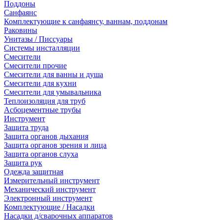
Поддоны
Санфаянс
Комплектующие к санфаянсу, ваннам, поддонам
Раковины
Унитазы / Писсуары
Системы инсталляции
Смесители
Смесители прочие
Смесители для ванны и душа
Смесители для кухни
Смесители для умывальника
Теплоизоляция для труб
Асбоцементные трубы
Инструмент
Защита труда
Защита органов дыхания
Защита органов зрения и лица
Защита органов слуха
Защита рук
Одежда защитная
Измерительный инструмент
Механический инструмент
Электронный инструмент
Комплектующие / Насадки
Насадки д/сварочных аппаратов