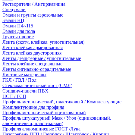
Растворители / Антиржавчина
Спецэмали
Эмали и грунты аэрозольные
Эмали НЦ
Эмали ПФ-115
Эмали для пола
Грунты прочие
Лента (скотч, клейкая, уплотнительная)
Лента клейкая армированная
Лента клейкая двусторонняя
Ленты демпферные / уплотнительные
Ленты клейкие специальные
Ленты сигнально-оградительные
Листовые материалы
ГКЛ / ГВЛ / Пол
Стекломагнезитовый лист (СМЛ)
Сэндвич-панели ПВХ
ЦСП / ГСП
Профиль металлический, пластиковый / Комплектующие
Комплектующие для профиля
Профиль металлический оцинкованный
Профиль штукатурный Маяк / Угол (оцинкованный,
алюминиевый, пластиковый)
Профиля аллюминиевые ГОСТ /Лука
Пазогребень ПГП / Газоблок / Шлакоблок / Кирпич