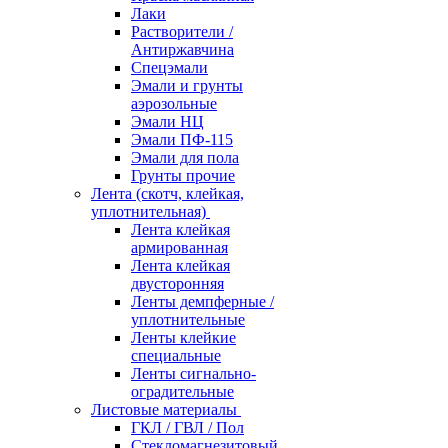
Лаки
Растворители /
Антиржавчина
Спецэмали
Эмали и грунты
аэрозольные
Эмали НЦ
Эмали ПФ-115
Эмали для пола
Грунты прочие
Лента (скотч, клейкая,
уплотнительная)
Лента клейкая
армированная
Лента клейкая
двусторонняя
Ленты демпферные /
уплотнительные
Ленты клейкие
специальные
Ленты сигнально-
оградительные
Листовые материалы
ГКЛ / ГВЛ / Пол
Стекломагнезитовый