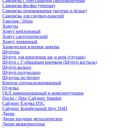
Саморезы с прессшайбой сверлоконечные
Саморезы фосфат (черные)
Саморезы оцинкованные (желтые и белые)
Саморезы для сэндвич-панелей
Такелаж / Цепи
Хомуты
Хомут нейлоновый
Хомут сантехнический
Хомут червячный
Химические клеевые анкеры
Шурупы
Шуруп для крепления лаг и реек (глухарь)
Шуруп с Г-образным крючком (Шуруп костыль)
Шуруп-кольцо
Шуруп-полукольцо
Шурупы по бетону
Крепеж специализированный
Отделка
ГКЛ ламинированный и комплектующие
Docke / Дёке Сайдинг Standart
Сайдинг Ёлочка D5C
Сайдинг Корабельный брус D4D
Двери
Двери входные металлические
Двери межкомнатные