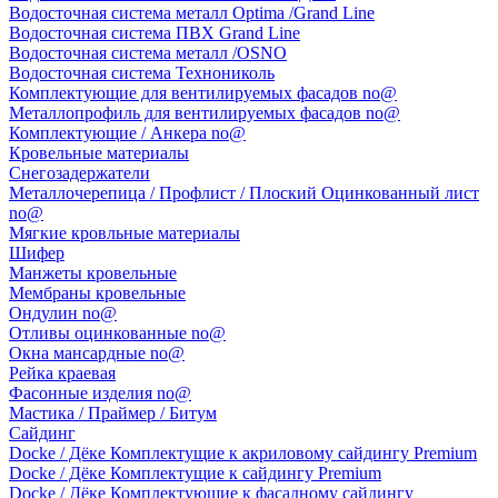
Водосточная система металл Optima /Grand Line
Водосточная система ПВХ Grand Line
Водосточная система металл /OSNO
Водосточная система Технониколь
Комплектующие для вентилируемых фасадов no@
Металлопрофиль для вентилируемых фасадов no@
Комплектующие / Анкера no@
Кровельные материалы
Снегозадержатели
Металлочерепица / Профлист / Плоский Оцинкованный лист
no@
Мягкие кровльные материалы
Шифер
Манжеты кровельные
Мембраны кровельные
Ондулин no@
Отливы оцинкованные no@
Окна мансардные no@
Рейка краевая
Фасонные изделия no@
Мастика / Праймер / Битум
Сайдинг
Docke / Дёке Комплектущие к акриловому сайдингу Premium
Docke / Дёке Комплектущие к сайдингу Premium
Docke / Дёке Комплектующие к фасадному сайдингу