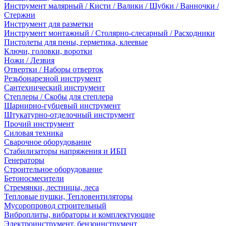
Инструмент малярный / Кисти / Валики / Шубки / Ванночки /
Стержни
Инструмент для разметки
Инструмент монтажный / Столярно-слесарный / Расходники
Пистолеты для пены, герметика, клеевые
Ключи, головки, воротки
Ножи / Лезвия
Отвертки / Наборы отверток
Резьбонарезной инструмент
Сантехнический инструмент
Степлеры / Скобы для степлера
Шарнирно-губцевый инструмент
Штукатурно-отделочный инструмент
Прочий инструмент
Силовая техника
Сварочное оборудование
Стабилизаторы напряжения и ИБП
Генераторы
Строительное оборудование
Бетоносмесители
Стремянки, лестницы, леса
Тепловые пушки, Тепловентиляторы
Мусоропровод строительный
Виброплиты, вибраторы и комплектующие
Электроинструмент, бензоинструмент