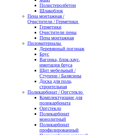
Полистеролбетон
Шлакоблок
Пена монтажная /
Очистители / Герметики
Герметики
Очистители пены
Пена монтажная
Пиломатериалы
Деревянный погонаж
Брус
Вагонка, блок-хаус,
имитация бруса
Щит мебельный /
Ступени / Балясины
Доска для пола,
строительная
Поликарбонат / Оргстекло
Комплектующие для
поликарбоната
Оргстекло
Поликарбонат
монолитный
Поликарбонат
профилированный