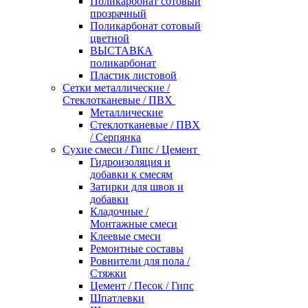
Поликарбонат сотовый
прозрачный
Поликарбонат сотовый
цветной
ВЫСТАВКА
поликарбонат
Пластик листовой
Сетки металлические /
Стеклотканевые / ПВХ
Металлические
Стеклотканевые / ПВХ
/ Серпянка
Сухие смеси / Гипс / Цемент
Гидроизоляция и
добавки к смесям
Затирки для швов и
добавки
Кладочные /
Монтажные смеси
Клеевые смеси
Ремонтные составы
Ровнители для пола /
Стяжки
Цемент / Песок / Гипс
Шпатлевки