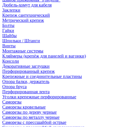
Дюбель-хомут для кабеля
Заклепки
Крепеж сантехнический
Метрический крепеж
Болты
Гайки
Шайбы
Шпильки / Штанги
Винты
Монтажные системы
Кляймеры (крепёж для панелей и вагонки)
Консоли
Декоративные заглушки
Перфорированный крепеж
Крепежные и соединительные пластины
Опора балки, держатель
Опора бруса
Перфорированная лента
Уголки крепежные перфорированные
Саморезы
Саморезы кровельные
Саморезы по дереву черные
Саморезы по металлу черные
Саморезы с прессшайбой острые