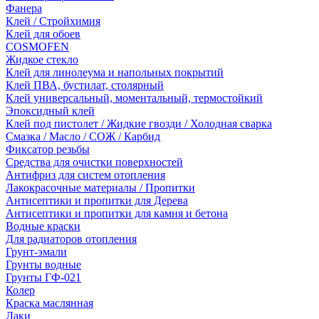
Фанера
Клей / Стройхимия
Клей для обоев
COSMOFEN
Жидкое стекло
Клей для линолеума и напольных покрытий
Клей ПВА, бустилат, столярный
Клей универсальный, моментальный, термостойкий
Эпоксидный клей
Клей под пистолет / Жидкие гвозди / Холодная сварка
Смазка / Масло / СОЖ / Карбид
Фиксатор резьбы
Средства для очистки поверхностей
Антифриз для систем отопления
Лакокрасочные материалы / Пропитки
Антисептики и пропитки для Дерева
Антисептики и пропитки для камня и бетона
Водные краски
Для радиаторов отопления
Грунт-эмали
Грунты водные
Грунты ГФ-021
Колер
Краска маслянная
Лаки