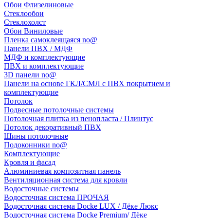
Обои Флизелиновые
Стеклообои
Стеклохолст
Обои Виниловые
Пленка самоклеящаяся no@
Панели ПВХ / МДФ
МДФ и комплектующие
ПВХ и комплектующие
3D панели no@
Панели на основе ГКЛ/СМЛ с ПВХ покрытием и
комплектующие
Потолок
Подвесные потолочные системы
Потолочная плитка из пенопласта / Плинтус
Потолок декоративный ПВХ
Шины потолочные
Подоконники no@
Комплектующие
Кровля и фасад
Алюминиевая композитная панель
Вентиляционная система для кровли
Водосточные системы
Водосточная система ПРОЧАЯ
Водосточная система Docke LUX / Дёке Люкс
Водосточная система Docke Premium/ Дёке