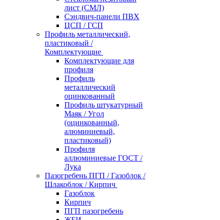
лист (СМЛ)
Сэндвич-панели ПВХ
ЦСП / ГСП
Профиль металлический,
пластиковый /
Комплектующие
Комплектующие для
профиля
Профиль
металлический
оцинкованный
Профиль штукатурный
Маяк / Угол
(оцинкованный,
алюминиевый,
пластиковый)
Профиля
аллюминиевые ГОСТ /
Лука
Пазогребень ПГП / Газоблок /
Шлакоблок / Кирпич
Газоблок
Кирпич
ПГП пазогребень
ЖБИ