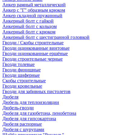
Анкер рамный металлический
Анкер с ''Г'' образным крюком
Анкер складной пружинный
Анкерный болт с гайкой
Анкерный болт с кольцом
Анкерный болт с крюком
Анкерный болт с шестигранной головкой
Гвозди / Скобы строительные
Гвозди оцинкованные винтовые
Гвозди оцинкованные ершёные
Гвозди строительные черные
Гвозди толевые
Гвозди финишные
Гвозди шиферные
Скобы строительные
Гвозди кровельные
Гвозди для забивных пистолетов
Дюбеля
Дюбель для теплоизоляции
Дюбель-гвозди
Дюбеля для газобетона, пенобетона
Дюбеля для гипсокартона
Дюбеля распорные
Дюбеля с шурупами
Шайба прижимная "Рондоль"