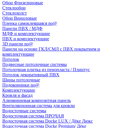
Обои Флизелиновые
Стеклообои
Стеклохолст
Обои Виниловые
Пленка самоклеящаяся no@
Панели ПВХ / МДФ
МДФ и комплектующие
ПВХ и комплектующие
3D панели no@
Панели на основе ГКЛ/СМЛ с ПВХ покрытием и
комплектующие
Потолок
Подвесные потолочные системы
Потолочная плитка из пенопласта / Плинтус
Потолок декоративный ПВХ
Шины потолочные
Подоконники no@
Комплектующие
Кровля и фасад
Алюминиевая композитная панель
Вентиляционная система для кровли
Водосточные системы
Водосточная система ПРОЧАЯ
Водосточная система Docke LUX / Дёке Люкс
Водосточная система Docke Premium/ Дёке