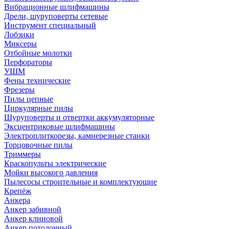
Вибрационные шлифмашины
Дрели, шуруповерты сетевые
Инструмент специальный
Лобзики
Миксеры
Отбойные молотки
Перфораторы
УШМ
Фены технические
Фрезеры
Пилы цепные
Циркулярные пилы
Шуруповерты и отвертки аккумуляторные
Эксцентриковые шлифмашины
Электроплиткорезы, камнерезные станки
Торцовочные пилы
Триммеры
Краскопульты электрические
Мойки высокого давления
Пылесосы строительные и комплектующие
Крепёж
Анкера
Анкер забивной
Анкер клиновой
Анкер потолочный