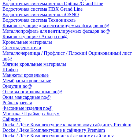
Водосточная система металл Optima /Grand Line
Водосточная система ПВХ Grand Line
Водосточная система металл /OSNO
Водосточная система Технониколь
Комплектующие для вентилируемых фасадов no@
Металлопрофиль для вентилируемых фасадов no@
Комплектующие / Анкера no@
Кровельные материалы
Снегозадержатели
Металлочерепица / Профлист / Плоский Оцинкованный лист
no@
Мягкие кровльные материалы
Шифер
Манжеты кровельные
Мембраны кровельные
Ондулин no@
Отливы оцинкованные no@
Окна мансардные no@
Рейка краевая
Фасонные изделия no@
Мастика / Праймер / Битум
Сайдинг
Docke / Дёке Комплектущие к акриловому сайдингу Premium
Docke / Дёке Комплектущие к сайдингу Premium
Docke / Дёке Комплектующие к фасадному сайдингу