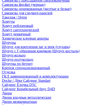
Саморезы с прессшайбой сверлоконечные
Саморезы фосфат (черные)
Саморезы оцинкованные (желтые и белые)
Саморезы для сэндвич-панелей
Такелаж / Цепи
Хомуты
Хомут нейлоновый
Хомут сантехнический
Хомут червячный
Химические клеевые анкеры
Шурупы
Шуруп для крепления лаг и реек (глухарь)
Шуруп с Г-образным крючком (Шуруп костыль)
Шуруп-кольцо
Шуруп-полукольцо
Шурупы по бетону
Крепеж специализированный
Отделка
ГКЛ ламинированный и комплектующие
Docke / Дёке Сайдинг Standart
Сайдинг Ёлочка D5C
Сайдинг Корабельный брус D4D
Двери
Двери входные металлические
Двери межкомнатные