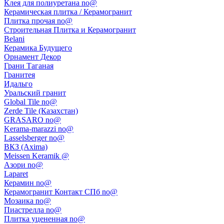
Клея для полиуретана no@
Керамическая плитка / Керамогранит
Плитка прочая no@
Строительная Плитка и Керамогранит
Belani
Керамика Будущего
Орнамент Декор
Грани Таганая
Гранитея
Идальго
Уральский гранит
Global Tile no@
Zerde Tile (Казахстан)
GRASARO no@
Kerama-marazzi no@
Lasselsberger no@
ВКЗ (Axima)
Meissen Keramik @
Азори no@
Laparet
Керамин no@
Керамогранит Контакт СПб no@
Мозаика no@
Пиастрелла no@
Плитка уцененная no@