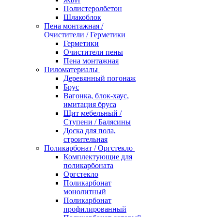
Полистеролбетон
Шлакоблок
Пена монтажная /
Очистители / Герметики
Герметики
Очистители пены
Пена монтажная
Пиломатериалы
Деревянный погонаж
Брус
Вагонка, блок-хаус,
имитация бруса
Щит мебельный /
Ступени / Балясины
Доска для пола,
строительная
Поликарбонат / Оргстекло
Комплектующие для
поликарбоната
Оргстекло
Поликарбонат
монолитный
Поликарбонат
профилированный