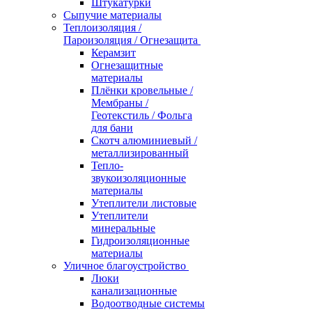
Штукатурки
Сыпучие материалы
Теплоизоляция /
Пароизоляция / Огнезащита
Керамзит
Огнезащитные
материалы
Плёнки кровельные /
Мембраны /
Геотекстиль / Фольга
для бани
Скотч алюминиевый /
металлизированный
Тепло-
звукоизоляционные
материалы
Утеплители листовые
Утеплители
минеральные
Гидроизоляционные
материалы
Уличное благоустройство
Люки
канализационные
Водоотводные системы