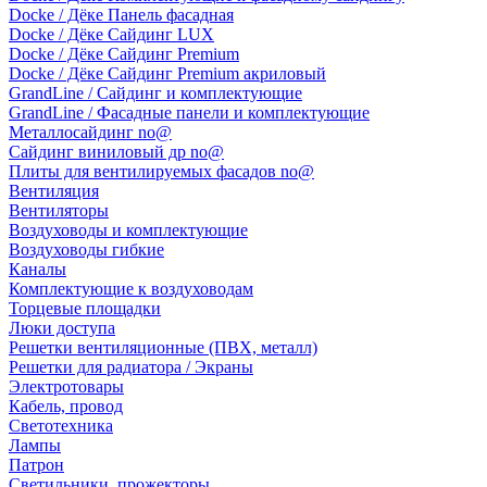
Docke / Дёке Панель фасадная
Docke / Дёке Сайдинг LUX
Docke / Дёке Сайдинг Premium
Docke / Дёке Сайдинг Premium акриловый
GrandLine / Сайдинг и комплектующие
GrandLine / Фасадные панели и комплектующие
Металлосайдинг no@
Сайдинг виниловый др no@
Плиты для вентилируемых фасадов no@
Вентиляция
Вентиляторы
Воздуховоды и комплектующие
Воздуховоды гибкие
Каналы
Комплектующие к воздуховодам
Торцевые площадки
Люки доступа
Решетки вентиляционные (ПВХ, металл)
Решетки для радиатора / Экраны
Электротовары
Кабель, провод
Светотехника
Лампы
Патрон
Светильники, прожекторы