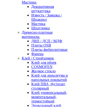
Мастики
Декоративная
штукатурка
Известь / Замазка /
Шпакрил
Мастика
Шпатлевка
Древесно-плитные
материалы
ДВП / ДСП / МДФ
Плиты OSB
Плиты фибролитовые
Фанера
Клей / Стройхимия
Клей для обоев
COSMOFEN
Жидкое стекло
Клей для линолеума и
напольных покрытий
Клей ПВА, бустилат,
столярный
Клей универсальный,
моментальный,
термостойкий
Эпоксидный клей