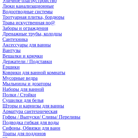
Уличное благоустройство
Люки канализационные
Водоотводные системы
Тротуарная плитка, бордюры
Трава искуственная no@
Заборы и ограждения
Дренажные трубы, колодцы
Сантехника
Аксессуары для ванны
Вантузы
Вешалки и крючки
Держатели / Подставки
Ёршики
Коврики для ванной комнаты
Мусорные ведра
Мыльницы и дозаторы
Наборы для ванной
Полки / Стойки
Сушилки для белья
Шторы и карнизы для ванны
Арматура сантехническая
Гофры / Выпуски/ Сливы/ Переливы
Подводка гибкая для воды
Сифоны, Обвязки для ванн
Трапы для поддонов