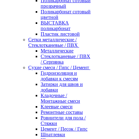
Поликарбонат сотовый
прозрачный
Поликарбонат сотовый
цветной
ВЫСТАВКА
поликарбонат
Пластик листовой
Сетки металлические /
Стеклотканевые / ПВХ
Металлические
Стеклотканевые / ПВХ
/ Серпянка
Сухие смеси / Гипс / Цемент
Гидроизоляция и
добавки к смесям
Затирки для швов и
добавки
Кладочные /
Монтажные смеси
Клеевые смеси
Ремонтные составы
Ровнители для пола /
Стяжки
Цемент / Песок / Гипс
Шпатлевки