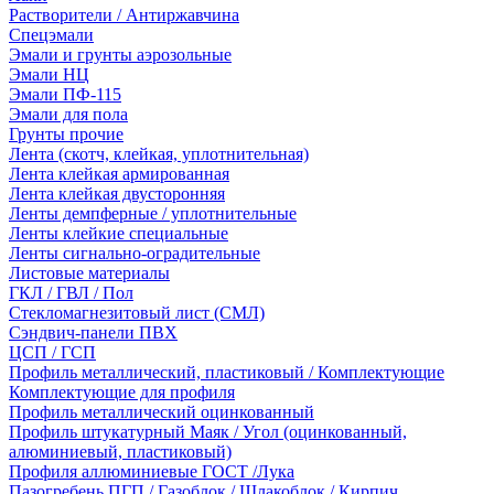
Растворители / Антиржавчина
Спецэмали
Эмали и грунты аэрозольные
Эмали НЦ
Эмали ПФ-115
Эмали для пола
Грунты прочие
Лента (скотч, клейкая, уплотнительная)
Лента клейкая армированная
Лента клейкая двусторонняя
Ленты демпферные / уплотнительные
Ленты клейкие специальные
Ленты сигнально-оградительные
Листовые материалы
ГКЛ / ГВЛ / Пол
Стекломагнезитовый лист (СМЛ)
Сэндвич-панели ПВХ
ЦСП / ГСП
Профиль металлический, пластиковый / Комплектующие
Комплектующие для профиля
Профиль металлический оцинкованный
Профиль штукатурный Маяк / Угол (оцинкованный,
алюминиевый, пластиковый)
Профиля аллюминиевые ГОСТ /Лука
Пазогребень ПГП / Газоблок / Шлакоблок / Кирпич