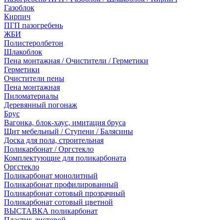
Газоблок
Кирпич
ПГП пазогребень
ЖБИ
Полистеролбетон
Шлакоблок
Пена монтажная / Очистители / Герметики
Герметики
Очистители пены
Пена монтажная
Пиломатериалы
Деревянный погонаж
Брус
Вагонка, блок-хаус, имитация бруса
Щит мебельный / Ступени / Балясины
Доска для пола, строительная
Поликарбонат / Оргстекло
Комплектующие для поликарбоната
Оргстекло
Поликарбонат монолитный
Поликарбонат профилированный
Поликарбонат сотовый прозрачный
Поликарбонат сотовый цветной
ВЫСТАВКА поликарбонат
Пластик листовой