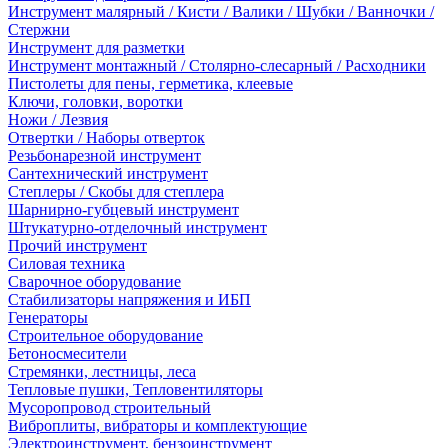
Инструмент малярный / Кисти / Валики / Шубки / Ванночки /
Стержни
Инструмент для разметки
Инструмент монтажный / Столярно-слесарный / Расходники
Пистолеты для пены, герметика, клеевые
Ключи, головки, воротки
Ножи / Лезвия
Отвертки / Наборы отверток
Резьбонарезной инструмент
Сантехнический инструмент
Степлеры / Скобы для степлера
Шарнирно-губцевый инструмент
Штукатурно-отделочный инструмент
Прочий инструмент
Силовая техника
Сварочное оборудование
Стабилизаторы напряжения и ИБП
Генераторы
Строительное оборудование
Бетоносмесители
Стремянки, лестницы, леса
Тепловые пушки, Тепловентиляторы
Мусоропровод строительный
Виброплиты, вибраторы и комплектующие
Электроинструмент, бензоинструмент