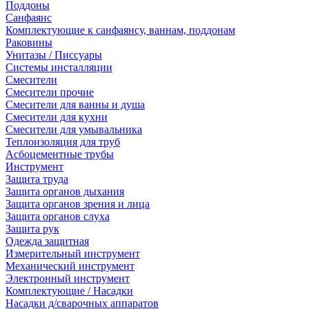
Поддоны
Санфаянс
Комплектующие к санфаянсу, ваннам, поддонам
Раковины
Унитазы / Писсуары
Системы инсталляции
Смесители
Смесители прочие
Смесители для ванны и душа
Смесители для кухни
Смесители для умывальника
Теплоизоляция для труб
Асбоцементные трубы
Инструмент
Защита труда
Защита органов дыхания
Защита органов зрения и лица
Защита органов слуха
Защита рук
Одежда защитная
Измерительный инструмент
Механический инструмент
Электронный инструмент
Комплектующие / Насадки
Насадки д/сварочных аппаратов