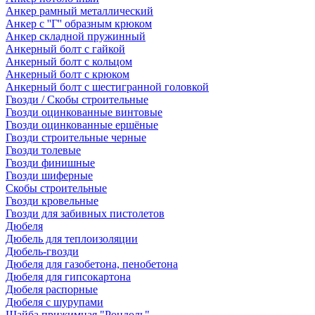
Анкер рамный металлический
Анкер с ''Г'' образным крюком
Анкер складной пружинный
Анкерный болт с гайкой
Анкерный болт с кольцом
Анкерный болт с крюком
Анкерный болт с шестигранной головкой
Гвозди / Скобы строительные
Гвозди оцинкованные винтовые
Гвозди оцинкованные ершёные
Гвозди строительные черные
Гвозди толевые
Гвозди финишные
Гвозди шиферные
Скобы строительные
Гвозди кровельные
Гвозди для забивных пистолетов
Дюбеля
Дюбель для теплоизоляции
Дюбель-гвозди
Дюбеля для газобетона, пенобетона
Дюбеля для гипсокартона
Дюбеля распорные
Дюбеля с шурупами
Шайба прижимная "Рондоль"