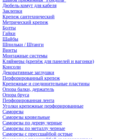
Дюбель-хомут для кабеля
Заклепки
Крепеж сантехнический
Метрический крепеж
Болты
Гайки
Шайбы
Шпильки / Штанги
Винты
Монтажные системы
Кляймеры (крепёж для панелей и вагонки)
Консоли
Декоративные заглушки
Перфорированный крепеж
Крепежные и соединительные пластины
Опора балки, держатель
Опора бруса
Перфорированная лента
Уголки крепежные перфорированные
Саморезы
Саморезы кровельные
Саморезы по дереву черные
Саморезы по металлу черные
Саморезы с прессшайбой острые