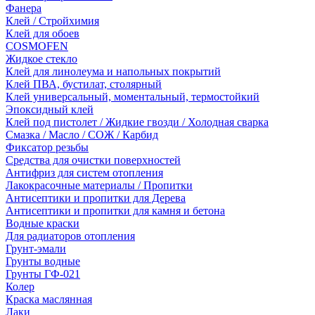
Фанера
Клей / Стройхимия
Клей для обоев
COSMOFEN
Жидкое стекло
Клей для линолеума и напольных покрытий
Клей ПВА, бустилат, столярный
Клей универсальный, моментальный, термостойкий
Эпоксидный клей
Клей под пистолет / Жидкие гвозди / Холодная сварка
Смазка / Масло / СОЖ / Карбид
Фиксатор резьбы
Средства для очистки поверхностей
Антифриз для систем отопления
Лакокрасочные материалы / Пропитки
Антисептики и пропитки для Дерева
Антисептики и пропитки для камня и бетона
Водные краски
Для радиаторов отопления
Грунт-эмали
Грунты водные
Грунты ГФ-021
Колер
Краска маслянная
Лаки