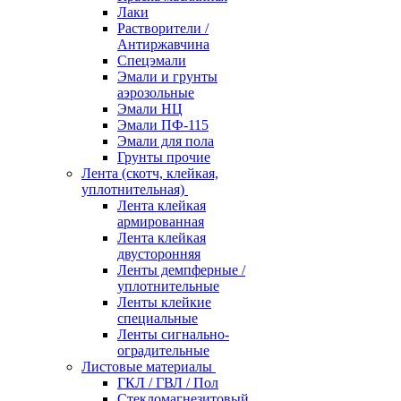
Лаки
Растворители /
Антиржавчина
Спецэмали
Эмали и грунты
аэрозольные
Эмали НЦ
Эмали ПФ-115
Эмали для пола
Грунты прочие
Лента (скотч, клейкая,
уплотнительная)
Лента клейкая
армированная
Лента клейкая
двусторонняя
Ленты демпферные /
уплотнительные
Ленты клейкие
специальные
Ленты сигнально-
оградительные
Листовые материалы
ГКЛ / ГВЛ / Пол
Стекломагнезитовый