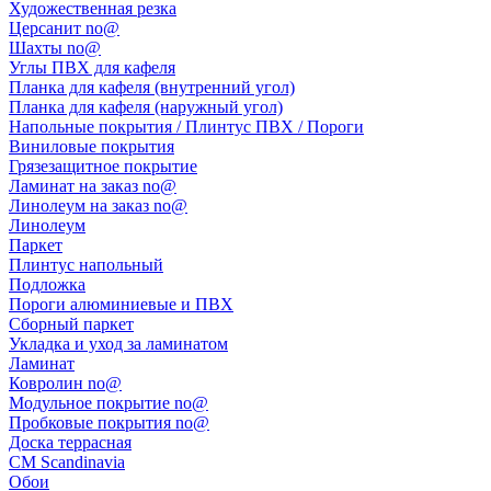
Художественная резка
Церсанит no@
Шахты no@
Углы ПВХ для кафеля
Планка для кафеля (внутренний угол)
Планка для кафеля (наружный угол)
Напольные покрытия / Плинтус ПВХ / Пороги
Виниловые покрытия
Грязезащитное покрытие
Ламинат на заказ no@
Линолеум на заказ no@
Линолеум
Паркет
Плинтус напольный
Подложка
Пороги алюминиевые и ПВХ
Сборный паркет
Укладка и уход за ламинатом
Ламинат
Ковролин no@
Модульное покрытие no@
Пробковые покрытия no@
Доска террасная
CM Scandinavia
Обои