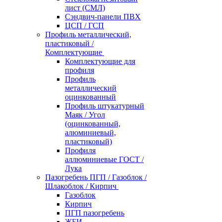
лист (СМЛ)
Сэндвич-панели ПВХ
ЦСП / ГСП
Профиль металлический,
пластиковый /
Комплектующие
Комплектующие для
профиля
Профиль
металлический
оцинкованный
Профиль штукатурный
Маяк / Угол
(оцинкованный,
алюминиевый,
пластиковый)
Профиля
аллюминиевые ГОСТ /
Лука
Пазогребень ПГП / Газоблок /
Шлакоблок / Кирпич
Газоблок
Кирпич
ПГП пазогребень
ЖБИ