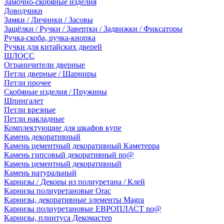
Замочно-скобяные изделия
Доводчики
Замки / Личинки / Засовы
Защёлки / Ручки / Завертки / Задвижки / Фиксаторы
Ручка-скоба, ручка-кнопка
Ручки для китайских дверей
ШЛОСС
Ограничители дверные
Петли дверные / Шарниры
Петли прочее
Скобяные изделия / Пружины
Шпингалет
Петли врезные
Петли накладные
Комплектующие для шкафов купе
Камень декоративный
Камень цементный декоративный Каметерра
Камень гипсовый декоративный no@
Камень цементный декоративный
Камень натуральный
Карнизы / Декоры из полиуретана / Клей
Карнизы полиуретановые Orac
Карнизы, декоративные элементы Magra
Карнизы полиуретановые ЕВРОПЛАСТ no@
Карнизы, плинтуса Декомастер