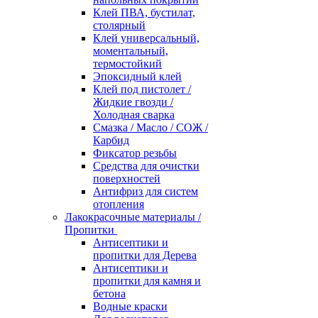
Клей ПВА, бустилат,
столярный
Клей универсальный,
моментальный,
термостойкий
Эпоксидный клей
Клей под пистолет /
Жидкие гвозди /
Холодная сварка
Смазка / Масло / СОЖ /
Карбид
Фиксатор резьбы
Средства для очистки
поверхностей
Антифриз для систем
отопления
Лакокрасочные материалы /
Пропитки
Антисептики и
пропитки для Дерева
Антисептики и
пропитки для камня и
бетона
Водные краски