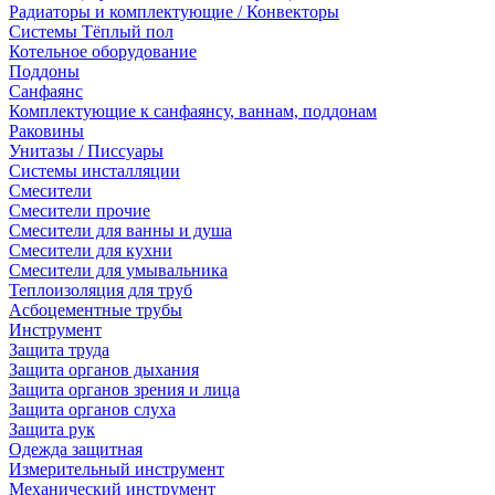
Радиаторы и комплектующие / Конвекторы
Системы Тёплый пол
Котельное оборудование
Поддоны
Санфаянс
Комплектующие к санфаянсу, ваннам, поддонам
Раковины
Унитазы / Писсуары
Системы инсталляции
Смесители
Смесители прочие
Смесители для ванны и душа
Смесители для кухни
Смесители для умывальника
Теплоизоляция для труб
Асбоцементные трубы
Инструмент
Защита труда
Защита органов дыхания
Защита органов зрения и лица
Защита органов слуха
Защита рук
Одежда защитная
Измерительный инструмент
Механический инструмент