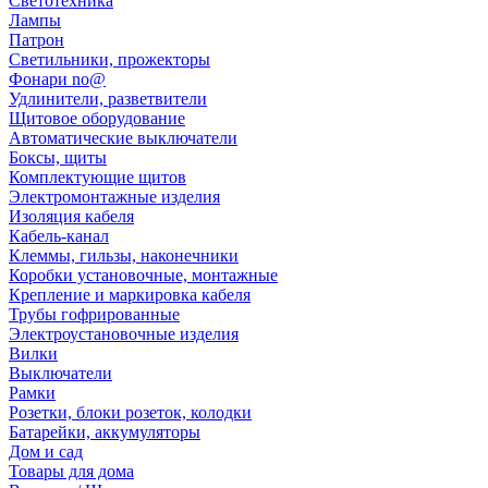
Светотехника
Лампы
Патрон
Светильники, прожекторы
Фонари no@
Удлинители, разветвители
Щитовое оборудование
Автоматические выключатели
Боксы, щиты
Комплектующие щитов
Электромонтажные изделия
Изоляция кабеля
Кабель-канал
Клеммы, гильзы, наконечники
Коробки установочные, монтажные
Крепление и маркировка кабеля
Трубы гофрированные
Электроустановочные изделия
Вилки
Выключатели
Рамки
Розетки, блоки розеток, колодки
Батарейки, аккумуляторы
Дом и сад
Товары для дома