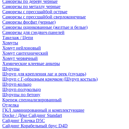
Саморезы по дереву черные
Саморезы по металлу черные
Саморезы с прессшайбой острые
Саморезы с прессшайбой сверлоконечные
Саморезы фосфат (черные)
Саморезы оцинкованные (желтые и белые)
Саморезы для сэндвич-панелей
Такелаж / Цепи
Хомуты
Хомут нейлоновый
Хомут сантехнический
Хомут червячный
Химические клеевые анкеры
Шурупы
Шуруп для крепления лаг и реек (глухарь)
Шуруп с Г-образным крючком (Шуруп костыль)
Шуруп-кольцо
Шуруп-полукольцо
Шурупы по бетону
Крепеж специализированный
Отделка
ГКЛ ламинированный и комплектующие
Docke / Дёке Сайдинг Standart
Сайдинг Ёлочка D5C
Сайдинг Корабельный брус D4D