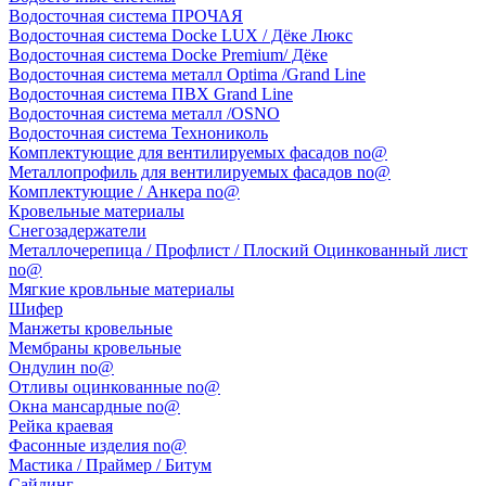
Водосточная система ПРОЧАЯ
Водосточная система Docke LUX / Дёке Люкс
Водосточная система Docke Premium/ Дёке
Водосточная система металл Optima /Grand Line
Водосточная система ПВХ Grand Line
Водосточная система металл /OSNO
Водосточная система Технониколь
Комплектующие для вентилируемых фасадов no@
Металлопрофиль для вентилируемых фасадов no@
Комплектующие / Анкера no@
Кровельные материалы
Снегозадержатели
Металлочерепица / Профлист / Плоский Оцинкованный лист
no@
Мягкие кровльные материалы
Шифер
Манжеты кровельные
Мембраны кровельные
Ондулин no@
Отливы оцинкованные no@
Окна мансардные no@
Рейка краевая
Фасонные изделия no@
Мастика / Праймер / Битум
Сайдинг