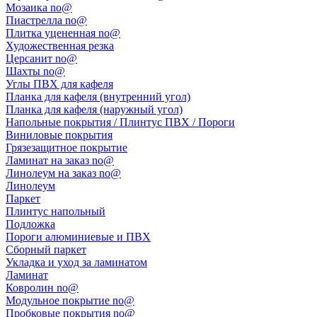
Мозаика no@
Пиастрелла no@
Плитка уцененная no@
Художественная резка
Церсанит no@
Шахты no@
Углы ПВХ для кафеля
Планка для кафеля (внутренний угол)
Планка для кафеля (наружный угол)
Напольные покрытия / Плинтус ПВХ / Пороги
Виниловые покрытия
Грязезащитное покрытие
Ламинат на заказ no@
Линолеум на заказ no@
Линолеум
Паркет
Плинтус напольный
Подложка
Пороги алюминиевые и ПВХ
Сборный паркет
Укладка и уход за ламинатом
Ламинат
Ковролин no@
Модульное покрытие no@
Пробковые покрытия no@