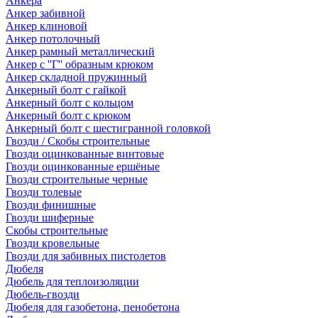
Анкера
Анкер забивной
Анкер клиновой
Анкер потолочный
Анкер рамный металлический
Анкер с ''Г'' образным крюком
Анкер складной пружинный
Анкерный болт с гайкой
Анкерный болт с кольцом
Анкерный болт с крюком
Анкерный болт с шестигранной головкой
Гвозди / Скобы строительные
Гвозди оцинкованные винтовые
Гвозди оцинкованные ершёные
Гвозди строительные черные
Гвозди толевые
Гвозди финишные
Гвозди шиферные
Скобы строительные
Гвозди кровельные
Гвозди для забивных пистолетов
Дюбеля
Дюбель для теплоизоляции
Дюбель-гвозди
Дюбеля для газобетона, пенобетона