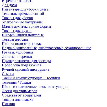
Веревки / Шпагат
Для дома
Инвентарь для уборки снега
Текстиль промышленный
Товары для уборки
Упаковочные материалы
Малые архитектурные формы
Товары для кухни
Шкафы/Ящики почтовые
Товары для сада
Плёнка полиэтиленовая
Ведра оцинкованные, пластмассовые, эмалированные
Грунты, удобрения
Лопаты и черенки
Принадлежности для рассады
Проволока подвязочная
Ручной садовый инструмент
Семена
Тачки и комплектующие / Носилки
Теплицы / Грядки
Шланги поливочные и комплектующие
Лески для триммеров
Средства от вредителей
Товары для отдыха
Пикник