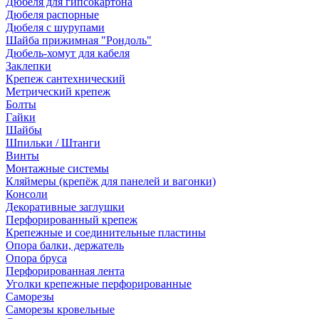
Дюбеля для гипсокартона
Дюбеля распорные
Дюбеля с шурупами
Шайба прижимная "Рондоль"
Дюбель-хомут для кабеля
Заклепки
Крепеж сантехнический
Метрический крепеж
Болты
Гайки
Шайбы
Шпильки / Штанги
Винты
Монтажные системы
Кляймеры (крепёж для панелей и вагонки)
Консоли
Декоративные заглушки
Перфорированный крепеж
Крепежные и соединительные пластины
Опора балки, держатель
Опора бруса
Перфорированная лента
Уголки крепежные перфорированные
Саморезы
Саморезы кровельные