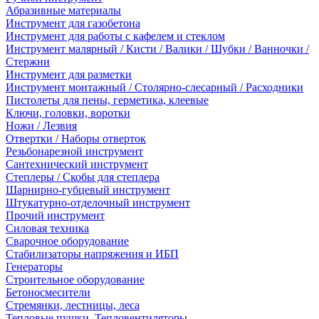
Абразивные материалы
Инструмент для газобетона
Инструмент для работы с кафелем и стеклом
Инструмент малярный / Кисти / Валики / Шубки / Ванночки /
Стержни
Инструмент для разметки
Инструмент монтажный / Столярно-слесарный / Расходники
Пистолеты для пены, герметика, клеевые
Ключи, головки, воротки
Ножи / Лезвия
Отвертки / Наборы отверток
Резьбонарезной инструмент
Сантехнический инструмент
Степлеры / Скобы для степлера
Шарнирно-губцевый инструмент
Штукатурно-отделочный инструмент
Прочий инструмент
Силовая техника
Сварочное оборудование
Стабилизаторы напряжения и ИБП
Генераторы
Строительное оборудование
Бетоносмесители
Стремянки, лестницы, леса
Тепловые пушки, Тепловентиляторы