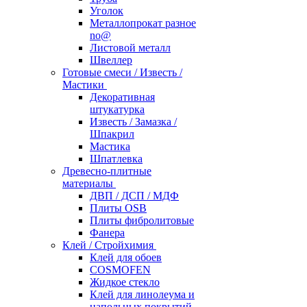
Уголок
Металлопрокат разное
no@
Листовой металл
Швеллер
Готовые смеси / Известь /
Мастики
Декоративная
штукатурка
Известь / Замазка /
Шпакрил
Мастика
Шпатлевка
Древесно-плитные
материалы
ДВП / ДСП / МДФ
Плиты OSB
Плиты фибролитовые
Фанера
Клей / Стройхимия
Клей для обоев
COSMOFEN
Жидкое стекло
Клей для линолеума и
напольных покрытий