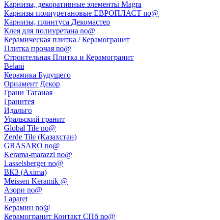
Карнизы, декоративные элементы Magra
Карнизы полиуретановые ЕВРОПЛАСТ no@
Карнизы, плинтуса Декомастер
Клея для полиуретана no@
Керамическая плитка / Керамогранит
Плитка прочая no@
Строительная Плитка и Керамогранит
Belani
Керамика Будущего
Орнамент Декор
Грани Таганая
Гранитея
Идальго
Уральский гранит
Global Tile no@
Zerde Tile (Казахстан)
GRASARO no@
Kerama-marazzi no@
Lasselsberger no@
ВКЗ (Axima)
Meissen Keramik @
Азори no@
Laparet
Керамин no@
Керамогранит Контакт СПб no@