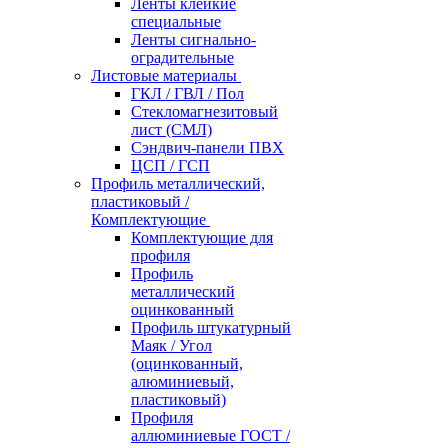
Ленты клейкие
специальные
Ленты сигнально-
оградительные
Листовые материалы
ГКЛ / ГВЛ / Пол
Стекломагнезитовый
лист (СМЛ)
Сэндвич-панели ПВХ
ЦСП / ГСП
Профиль металлический,
пластиковый /
Комплектующие
Комплектующие для
профиля
Профиль
металлический
оцинкованный
Профиль штукатурный
Маяк / Угол
(оцинкованный,
алюминиевый,
пластиковый)
Профиля
аллюминиевые ГОСТ /