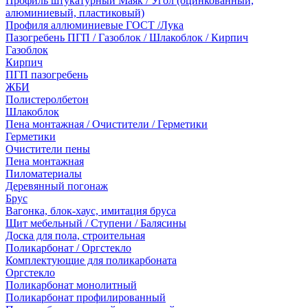
Профиль штукатурный Маяк / Угол (оцинкованный,
алюминиевый, пластиковый)
Профиля аллюминиевые ГОСТ /Лука
Пазогребень ПГП / Газоблок / Шлакоблок / Кирпич
Газоблок
Кирпич
ПГП пазогребень
ЖБИ
Полистеролбетон
Шлакоблок
Пена монтажная / Очистители / Герметики
Герметики
Очистители пены
Пена монтажная
Пиломатериалы
Деревянный погонаж
Брус
Вагонка, блок-хаус, имитация бруса
Щит мебельный / Ступени / Балясины
Доска для пола, строительная
Поликарбонат / Оргстекло
Комплектующие для поликарбоната
Оргстекло
Поликарбонат монолитный
Поликарбонат профилированный