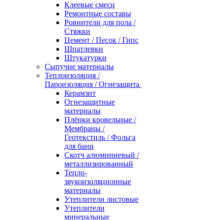
Клеевые смеси
Ремонтные составы
Ровнители для пола /
Стяжки
Цемент / Песок / Гипс
Шпатлевки
Штукатурки
Сыпучие материалы
Теплоизоляция /
Пароизоляция / Огнезащита
Керамзит
Огнезащитные
материалы
Плёнки кровельные /
Мембраны /
Геотекстиль / Фольга
для бани
Скотч алюминиевый /
металлизированный
Тепло-
звукоизоляционные
материалы
Утеплители листовые
Утеплители
минеральные