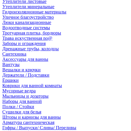
Утеплители листовые
Утеплители минеральные
Гидроизоляционные материалы
Уличное благоустройство
Люки канализационные
Водоотводные системы
Тротуарная плитка, бордюры
Трава искуственная no@
Заборы и ограждения
Дренажные трубы, колодцы
Сантехника
Аксессуары для ванны
Вантузы
Вешалки и крючки
Держатели / Подставки
Ёршики
Коврики для ванной комнаты
Мусорные ведра
Мыльницы и дозаторы
Наборы для ванной
Полки / Стойки
Сушилки для белья
Шторы и карнизы для ванны
Арматура сантехническая
Гофры / Выпуски/ Сливы/ Переливы