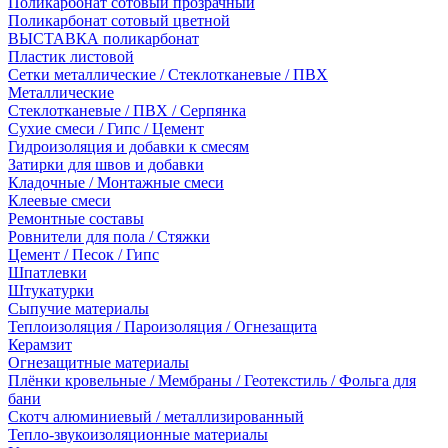
Поликарбонат сотовый прозрачный
Поликарбонат сотовый цветной
ВЫСТАВКА поликарбонат
Пластик листовой
Сетки металлические / Стеклотканевые / ПВХ
Металлические
Стеклотканевые / ПВХ / Серпянка
Сухие смеси / Гипс / Цемент
Гидроизоляция и добавки к смесям
Затирки для швов и добавки
Кладочные / Монтажные смеси
Клеевые смеси
Ремонтные составы
Ровнители для пола / Стяжки
Цемент / Песок / Гипс
Шпатлевки
Штукатурки
Сыпучие материалы
Теплоизоляция / Пароизоляция / Огнезащита
Керамзит
Огнезащитные материалы
Плёнки кровельные / Мембраны / Геотекстиль / Фольга для
бани
Скотч алюминиевый / металлизированный
Тепло-звукоизоляционные материалы