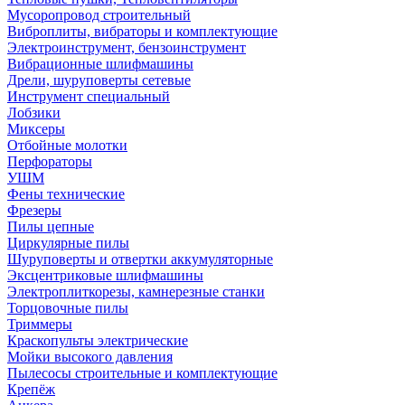
Мусоропровод строительный
Виброплиты, вибраторы и комплектующие
Электроинструмент, бензоинструмент
Вибрационные шлифмашины
Дрели, шуруповерты сетевые
Инструмент специальный
Лобзики
Миксеры
Отбойные молотки
Перфораторы
УШМ
Фены технические
Фрезеры
Пилы цепные
Циркулярные пилы
Шуруповерты и отвертки аккумуляторные
Эксцентриковые шлифмашины
Электроплиткорезы, камнерезные станки
Торцовочные пилы
Триммеры
Краскопульты электрические
Мойки высокого давления
Пылесосы строительные и комплектующие
Крепёж