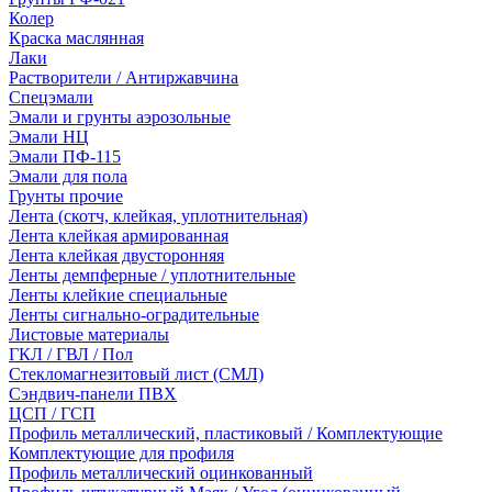
Колер
Краска маслянная
Лаки
Растворители / Антиржавчина
Спецэмали
Эмали и грунты аэрозольные
Эмали НЦ
Эмали ПФ-115
Эмали для пола
Грунты прочие
Лента (скотч, клейкая, уплотнительная)
Лента клейкая армированная
Лента клейкая двусторонняя
Ленты демпферные / уплотнительные
Ленты клейкие специальные
Ленты сигнально-оградительные
Листовые материалы
ГКЛ / ГВЛ / Пол
Стекломагнезитовый лист (СМЛ)
Сэндвич-панели ПВХ
ЦСП / ГСП
Профиль металлический, пластиковый / Комплектующие
Комплектующие для профиля
Профиль металлический оцинкованный