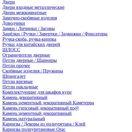
Двери
Двери входные металлические
Двери межкомнатные
Замочно-скобяные изделия
Доводчики
Замки / Личинки / Засовы
Защёлки / Ручки / Завертки / Задвижки / Фиксаторы
Ручка-скоба, ручка-кнопка
Ручки для китайских дверей
ШЛОСС
Ограничители дверные
Петли дверные / Шарниры
Петли прочее
Скобяные изделия / Пружины
Шпингалет
Петли врезные
Петли накладные
Комплектующие для шкафов купе
Камень декоративный
Камень цементный декоративный Каметерра
Камень гипсовый декоративный no@
Камень цементный декоративный
Камень натуральный
Карнизы / Декоры из полиуретана / Клей
Карнизы полиуретановые Orac