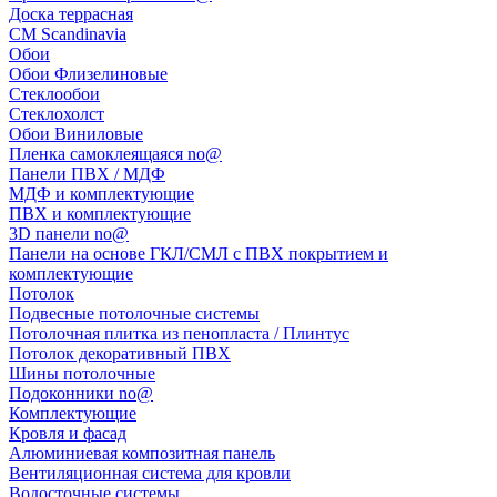
Доска террасная
CM Scandinavia
Обои
Обои Флизелиновые
Стеклообои
Стеклохолст
Обои Виниловые
Пленка самоклеящаяся no@
Панели ПВХ / МДФ
МДФ и комплектующие
ПВХ и комплектующие
3D панели no@
Панели на основе ГКЛ/СМЛ с ПВХ покрытием и
комплектующие
Потолок
Подвесные потолочные системы
Потолочная плитка из пенопласта / Плинтус
Потолок декоративный ПВХ
Шины потолочные
Подоконники no@
Комплектующие
Кровля и фасад
Алюминиевая композитная панель
Вентиляционная система для кровли
Водосточные системы