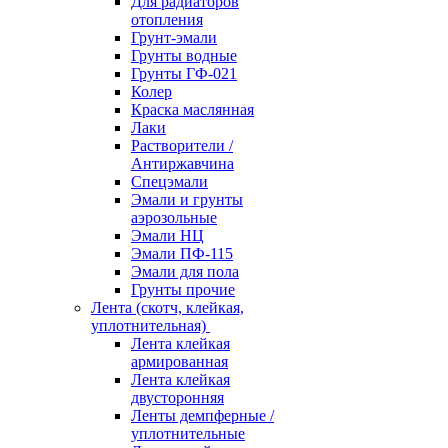
Для радиаторов
отопления
Грунт-эмали
Грунты водные
Грунты ГФ-021
Колер
Краска маслянная
Лаки
Растворители /
Антиржавчина
Спецэмали
Эмали и грунты
аэрозольные
Эмали НЦ
Эмали ПФ-115
Эмали для пола
Грунты прочие
Лента (скотч, клейкая,
уплотнительная)
Лента клейкая
армированная
Лента клейкая
двусторонняя
Ленты демпферные /
уплотнительные