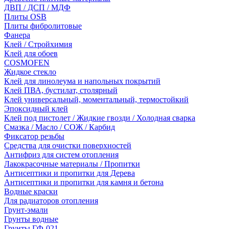
ДВП / ДСП / МДФ
Плиты OSB
Плиты фибролитовые
Фанера
Клей / Стройхимия
Клей для обоев
COSMOFEN
Жидкое стекло
Клей для линолеума и напольных покрытий
Клей ПВА, бустилат, столярный
Клей универсальный, моментальный, термостойкий
Эпоксидный клей
Клей под пистолет / Жидкие гвозди / Холодная сварка
Смазка / Масло / СОЖ / Карбид
Фиксатор резьбы
Средства для очистки поверхностей
Антифриз для систем отопления
Лакокрасочные материалы / Пропитки
Антисептики и пропитки для Дерева
Антисептики и пропитки для камня и бетона
Водные краски
Для радиаторов отопления
Грунт-эмали
Грунты водные
Грунты ГФ-021