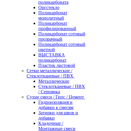
поликарбоната
Оргстекло
Поликарбонат
монолитный
Поликарбонат
профилированный
Поликарбонат сотовый
прозрачный
Поликарбонат сотовый
цветной
ВЫСТАВКА
поликарбонат
Пластик листовой
Сетки металлические /
Стеклотканевые / ПВХ
Металлические
Стеклотканевые / ПВХ
/ Серпянка
Сухие смеси / Гипс / Цемент
Гидроизоляция и
добавки к смесям
Затирки для швов и
добавки
Кладочные /
Монтажные смеси