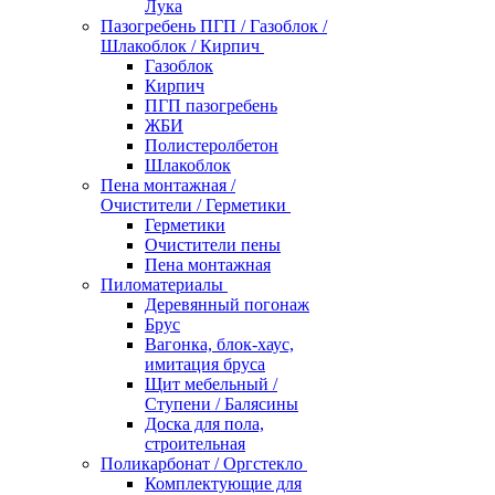
Лука
Пазогребень ПГП / Газоблок /
Шлакоблок / Кирпич
Газоблок
Кирпич
ПГП пазогребень
ЖБИ
Полистеролбетон
Шлакоблок
Пена монтажная /
Очистители / Герметики
Герметики
Очистители пены
Пена монтажная
Пиломатериалы
Деревянный погонаж
Брус
Вагонка, блок-хаус,
имитация бруса
Щит мебельный /
Ступени / Балясины
Доска для пола,
строительная
Поликарбонат / Оргстекло
Комплектующие для