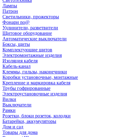
Светотехника
Лампы
Патрон
Светильники, прожекторы
Фонари no@
Удлинители, разветвители
Щитовое оборудование
Автоматические выключатели
Боксы, щиты
Комплектующие щитов
Электромонтажные изделия
Изоляция кабеля
Кабель-канал
Клеммы, гильзы, наконечники
Коробки установочные, монтажные
Крепление и маркировка кабеля
Трубы гофрированные
Электроустановочные изделия
Вилки
Выключатели
Рамки
Розетки, блоки розеток, колодки
Батарейки, аккумуляторы
Дом и сад
Товары для дома