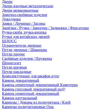
Двери
Двери входные металлические
Двери межкомнатные
Замочно-скобяные изделия
Доводчики
Замки / Личинки / Засовы
Защёлки / Ручки / Завертки / Задвижки / Фиксаторы
Ручка-скоба, ручка-кнопка
Ручки для китайских дверей
ШЛОСС
Ограничители дверные
Петли дверные / Шарниры
Петли прочее
Скобяные изделия / Пружины
Шпингалет
Петли врезные
Петли накладные
Комплектующие для шкафов купе
Камень декоративный
Камень цементный декоративный Каметерра
Камень гипсовый декоративный no@
Камень цементный декоративный
Камень натуральный
Карнизы / Декоры из полиуретана / Клей
Карнизы полиуретановые Orac