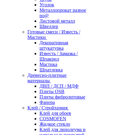
Уголок
Металлопрокат разное
no@
Листовой металл
Швеллер
Готовые смеси / Известь /
Мастики
Декоративная
штукатурка
Известь / Замазка /
Шпакрил
Мастика
Шпатлевка
Древесно-плитные
материалы
ДВП / ДСП / МДФ
Плиты OSB
Плиты фибролитовые
Фанера
Клей / Стройхимия
Клей для обоев
COSMOFEN
Жидкое стекло
Клей для линолеума и
напольных покрытий