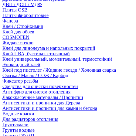
ДВП / ДСП / МДФ
Плиты OSB
Плиты фибролитовые
Фанера
Клей / Стройхимия
Клей для обоев
COSMOFEN
Жидкое стекло
Клей для линолеума и напольных покрытий
Клей ПВА, бустилат, столярный
Клей универсальный, моментальный, термостойкий
Эпоксидный клей
Клей под пистолет / Жидкие гвозди / Холодная сварка
Смазка / Масло / СОЖ / Карбид
Фиксатор резьбы
Средства для очистки поверхностей
Антифриз для систем отопления
Лакокрасочные материалы / Пропитки
Антисептики и пропитки для Дерева
Антисептики и пропитки для камня и бетона
Водные краски
Для радиаторов отопления
Грунт-эмали
Грунты водные
Грунты ГФ-021