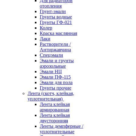
Для радиаторов
отопления
Грунт-эмали
Грунты водные
Грунты ГФ-021
Колер
Краска маслянная
Лаки
Растворители /
Антиржавчина
Спецэмали
Эмали и грунты
аэрозольные
Эмали НЦ
Эмали ПФ-115
Эмали для пола
Грунты прочие
Лента (скотч, клейкая,
уплотнительная)
Лента клейкая
армированная
Лента клейкая
двусторонняя
Ленты демпферные /
уплотнительные