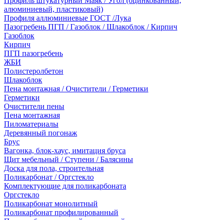
Профиль штукатурный Маяк / Угол (оцинкованный,
алюминиевый, пластиковый)
Профиля аллюминиевые ГОСТ /Лука
Пазогребень ПГП / Газоблок / Шлакоблок / Кирпич
Газоблок
Кирпич
ПГП пазогребень
ЖБИ
Полистеролбетон
Шлакоблок
Пена монтажная / Очистители / Герметики
Герметики
Очистители пены
Пена монтажная
Пиломатериалы
Деревянный погонаж
Брус
Вагонка, блок-хаус, имитация бруса
Щит мебельный / Ступени / Балясины
Доска для пола, строительная
Поликарбонат / Оргстекло
Комплектующие для поликарбоната
Оргстекло
Поликарбонат монолитный
Поликарбонат профилированный