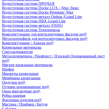
Водосточная система ПРОЧАЯ
Водосточная система Docke LUX / Дёке Люкс
Водосточная система Docke Premium/ Дёке
Водосточная система металл Optima /Grand Line
Водосточная система ПВХ Grand Line
Водосточная система металл /OSNO
Водосточная система Технониколь
Комплектующие для вентилируемых фасадов no@
Металлопрофиль для вентилируемых фасадов no@
Комплектующие / Анкера no@
Кровельные материалы
Снегозадержатели
Металлочерепица / Профлист / Плоский Оцинкованный лист
no@
Мягкие кровльные материалы
Шифер
Манжеты кровельные
Мембраны кровельные
Ондулин no@
Отливы оцинкованные no@
Окна мансардные no@
Рейка краевая
Фасонные изделия no@
Мастика / Праймер / Битум
Сайдинг