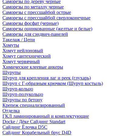
Саморезы по дереву черные
Саморезы по металлу черные
Саморезы с прессшайбой острые
Саморезы с прессшайбой сверлоконечные
Саморезы фосфат (черные)
Саморезы оцинкованные (желтые и белые)
Саморезы для сэндвич-панелей
Такелаж / Цепи
Хомуты
Хомут нейлоновый
Хомут сантехнический
Хомут червячный
Химические клеевые анкеры
Шурупы
Шуруп для крепления лаг и реек (глухарь)
Шуруп с Г-образным крючком (Шуруп костыль)
Шуруп-кольцо
Шуруп-полукольцо
Шурупы по бетону
Крепеж специализированный
Отделка
ГКЛ ламинированный и комплектующие
Docke / Дёке Сайдинг Standart
Сайдинг Ёлочка D5C
Сайдинг Корабельный брус D4D