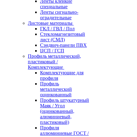
Ленты клейкие
специальные
Ленты сигнально-
оградительные
Листовые материалы
ГКЛ / ГВЛ / Пол
Стекломагнезитовый
лист (СМЛ)
Сэндвич-панели ПВХ
ЦСП / ГСП
Профиль металлический,
пластиковый /
Комплектующие
Комплектующие для
профиля
Профиль
металлический
оцинкованный
Профиль штукатурный
Маяк / Угол
(оцинкованный,
алюминиевый,
пластиковый)
Профиля
аллюминиевые ГОСТ /