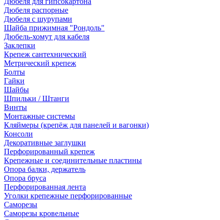
Дюбеля для гипсокартона
Дюбеля распорные
Дюбеля с шурупами
Шайба прижимная "Рондоль"
Дюбель-хомут для кабеля
Заклепки
Крепеж сантехнический
Метрический крепеж
Болты
Гайки
Шайбы
Шпильки / Штанги
Винты
Монтажные системы
Кляймеры (крепёж для панелей и вагонки)
Консоли
Декоративные заглушки
Перфорированный крепеж
Крепежные и соединительные пластины
Опора балки, держатель
Опора бруса
Перфорированная лента
Уголки крепежные перфорированные
Саморезы
Саморезы кровельные