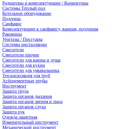
Радиаторы и комплектующие / Конвекторы
Системы Тёплый пол
Котельное оборудование
Поддоны
Санфаянс
Комплектующие к санфаянсу, ваннам, поддонам
Раковины
Унитазы / Писсуары
Системы инсталляции
Смесители
Смесители прочие
Смесители для ванны и душа
Смесители для кухни
Смесители для умывальника
Теплоизоляция для труб
Асбоцементные трубы
Инструмент
Защита труда
Защита органов дыхания
Защита органов зрения и лица
Защита органов слуха
Защита рук
Одежда защитная
Измерительный инструмент
Механический инструмент