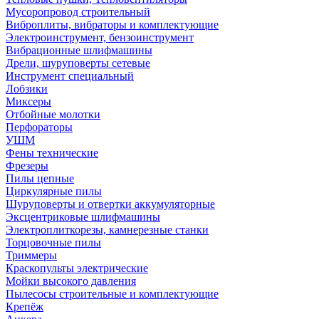
Мусоропровод строительный
Виброплиты, вибраторы и комплектующие
Электроинструмент, бензоинструмент
Вибрационные шлифмашины
Дрели, шуруповерты сетевые
Инструмент специальный
Лобзики
Миксеры
Отбойные молотки
Перфораторы
УШМ
Фены технические
Фрезеры
Пилы цепные
Циркулярные пилы
Шуруповерты и отвертки аккумуляторные
Эксцентриковые шлифмашины
Электроплиткорезы, камнерезные станки
Торцовочные пилы
Триммеры
Краскопульты электрические
Мойки высокого давления
Пылесосы строительные и комплектующие
Крепёж