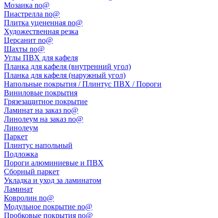
Мозаика no@
Пиастрелла no@
Плитка уцененная no@
Художественная резка
Церсанит no@
Шахты no@
Углы ПВХ для кафеля
Планка для кафеля (внутренний угол)
Планка для кафеля (наружный угол)
Напольные покрытия / Плинтус ПВХ / Пороги
Виниловые покрытия
Грязезащитное покрытие
Ламинат на заказ no@
Линолеум на заказ no@
Линолеум
Паркет
Плинтус напольный
Подложка
Пороги алюминиевые и ПВХ
Сборный паркет
Укладка и уход за ламинатом
Ламинат
Ковролин no@
Модульное покрытие no@
Пробковые покрытия no@