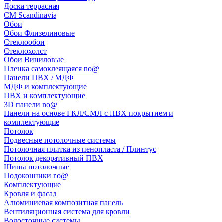
Доска террасная
CM Scandinavia
Обои
Обои Флизелиновые
Стеклообои
Стеклохолст
Обои Виниловые
Пленка самоклеящаяся no@
Панели ПВХ / МДФ
МДФ и комплектующие
ПВХ и комплектующие
3D панели no@
Панели на основе ГКЛ/СМЛ с ПВХ покрытием и
комплектующие
Потолок
Подвесные потолочные системы
Потолочная плитка из пенопласта / Плинтус
Потолок декоративный ПВХ
Шины потолочные
Подоконники no@
Комплектующие
Кровля и фасад
Алюминиевая композитная панель
Вентиляционная система для кровли
Водосточные системы