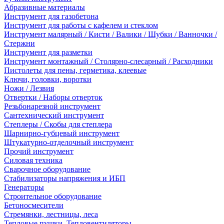
Абразивные материалы
Инструмент для газобетона
Инструмент для работы с кафелем и стеклом
Инструмент малярный / Кисти / Валики / Шубки / Ванночки /
Стержни
Инструмент для разметки
Инструмент монтажный / Столярно-слесарный / Расходники
Пистолеты для пены, герметика, клеевые
Ключи, головки, воротки
Ножи / Лезвия
Отвертки / Наборы отверток
Резьбонарезной инструмент
Сантехнический инструмент
Степлеры / Скобы для степлера
Шарнирно-губцевый инструмент
Штукатурно-отделочный инструмент
Прочий инструмент
Силовая техника
Сварочное оборудование
Стабилизаторы напряжения и ИБП
Генераторы
Строительное оборудование
Бетоносмесители
Стремянки, лестницы, леса
Тепловые пушки, Тепловентиляторы