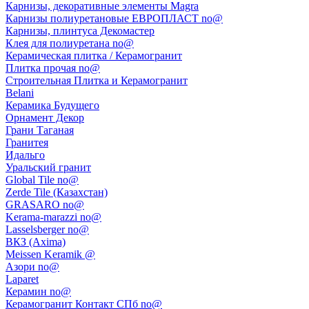
Карнизы, декоративные элементы Magra
Карнизы полиуретановые ЕВРОПЛАСТ no@
Карнизы, плинтуса Декомастер
Клея для полиуретана no@
Керамическая плитка / Керамогранит
Плитка прочая no@
Строительная Плитка и Керамогранит
Belani
Керамика Будущего
Орнамент Декор
Грани Таганая
Гранитея
Идальго
Уральский гранит
Global Tile no@
Zerde Tile (Казахстан)
GRASARO no@
Kerama-marazzi no@
Lasselsberger no@
ВКЗ (Axima)
Meissen Keramik @
Азори no@
Laparet
Керамин no@
Керамогранит Контакт СПб no@