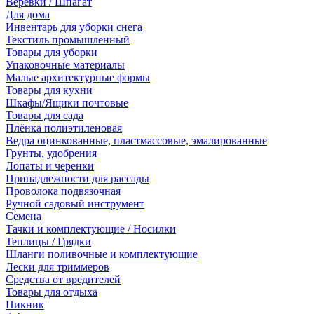
Веревки / Шпагат
Для дома
Инвентарь для уборки снега
Текстиль промышленный
Товары для уборки
Упаковочные материалы
Малые архитектурные формы
Товары для кухни
Шкафы/Ящики почтовые
Товары для сада
Плёнка полиэтиленовая
Ведра оцинкованные, пластмассовые, эмалированные
Грунты, удобрения
Лопаты и черенки
Принадлежности для рассады
Проволока подвязочная
Ручной садовый инструмент
Семена
Тачки и комплектующие / Носилки
Теплицы / Грядки
Шланги поливочные и комплектующие
Лески для триммеров
Средства от вредителей
Товары для отдыха
Пикник