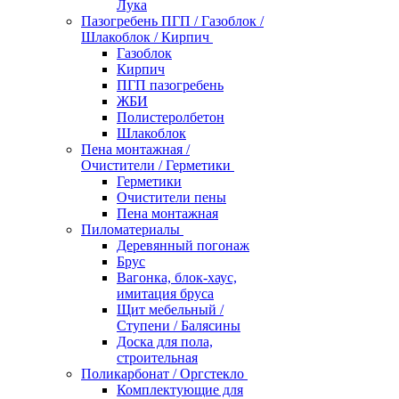
Лука
Пазогребень ПГП / Газоблок /
Шлакоблок / Кирпич
Газоблок
Кирпич
ПГП пазогребень
ЖБИ
Полистеролбетон
Шлакоблок
Пена монтажная /
Очистители / Герметики
Герметики
Очистители пены
Пена монтажная
Пиломатериалы
Деревянный погонаж
Брус
Вагонка, блок-хаус,
имитация бруса
Щит мебельный /
Ступени / Балясины
Доска для пола,
строительная
Поликарбонат / Оргстекло
Комплектующие для