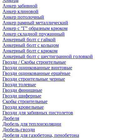
Анкера
Анкер забивной
Анкер клиновой
Анкер потолочный
Анкер рамный металлический
Анкер с ''Г'' образным крюком
Анкер складной пружинный
Анкерный болт с гайкой
Анкерный болт с кольцом
Анкерный болт с крюком
Анкерный болт с шестигранной головкой
Гвозди / Скобы строительные
Гвозди оцинкованные винтовые
Гвозди оцинкованные ершёные
Гвозди строительные черные
Гвозди толевые
Гвозди финишные
Гвозди шиферные
Скобы строительные
Гвозди кровельные
Гвозди для забивных пистолетов
Дюбеля
Дюбель для теплоизоляции
Дюбель-гвозди
Дюбеля для газобетона, пенобетона