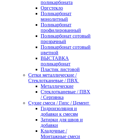
поликарбоната
Оргстекло
Поликарбонат
монолитный
Поликарбонат
профилированный
Поликарбонат сотовый
прозрачный
Поликарбонат сотовый
цветной
ВЫСТАВКА
поликарбонат
Пластик листовой
Сетки металлические /
Стеклотканевые / ПВХ
Металлические
Стеклотканевые / ПВХ
/ Серпянка
Сухие смеси / Гипс / Цемент
Гидроизоляция и
добавки к смесям
Затирки для швов и
добавки
Кладочные /
Монтажные смеси