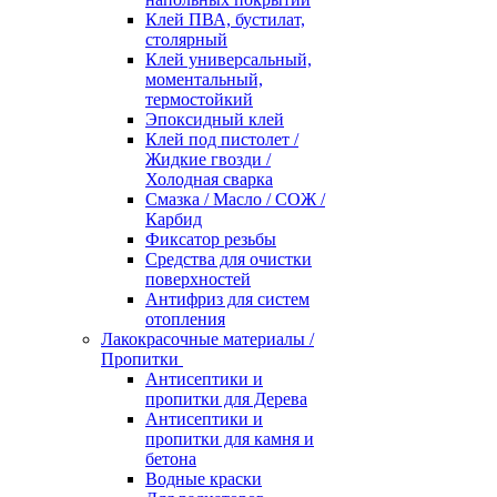
Клей ПВА, бустилат,
столярный
Клей универсальный,
моментальный,
термостойкий
Эпоксидный клей
Клей под пистолет /
Жидкие гвозди /
Холодная сварка
Смазка / Масло / СОЖ /
Карбид
Фиксатор резьбы
Средства для очистки
поверхностей
Антифриз для систем
отопления
Лакокрасочные материалы /
Пропитки
Антисептики и
пропитки для Дерева
Антисептики и
пропитки для камня и
бетона
Водные краски