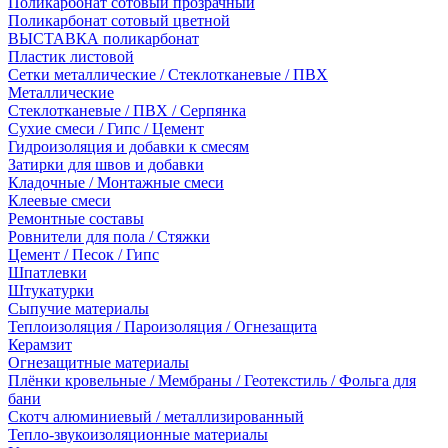
Поликарбонат сотовый прозрачный
Поликарбонат сотовый цветной
ВЫСТАВКА поликарбонат
Пластик листовой
Сетки металлические / Стеклотканевые / ПВХ
Металлические
Стеклотканевые / ПВХ / Серпянка
Сухие смеси / Гипс / Цемент
Гидроизоляция и добавки к смесям
Затирки для швов и добавки
Кладочные / Монтажные смеси
Клеевые смеси
Ремонтные составы
Ровнители для пола / Стяжки
Цемент / Песок / Гипс
Шпатлевки
Штукатурки
Сыпучие материалы
Теплоизоляция / Пароизоляция / Огнезащита
Керамзит
Огнезащитные материалы
Плёнки кровельные / Мембраны / Геотекстиль / Фольга для
бани
Скотч алюминиевый / металлизированный
Тепло-звукоизоляционные материалы