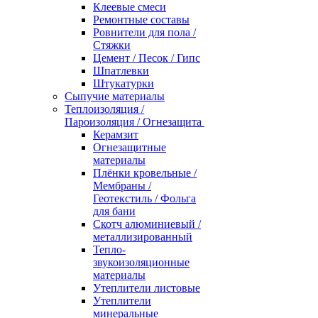
Клеевые смеси
Ремонтные составы
Ровнители для пола /
Стяжки
Цемент / Песок / Гипс
Шпатлевки
Штукатурки
Сыпучие материалы
Теплоизоляция /
Пароизоляция / Огнезащита
Керамзит
Огнезащитные
материалы
Плёнки кровельные /
Мембраны /
Геотекстиль / Фольга
для бани
Скотч алюминиевый /
металлизированный
Тепло-
звукоизоляционные
материалы
Утеплители листовые
Утеплители
минеральные