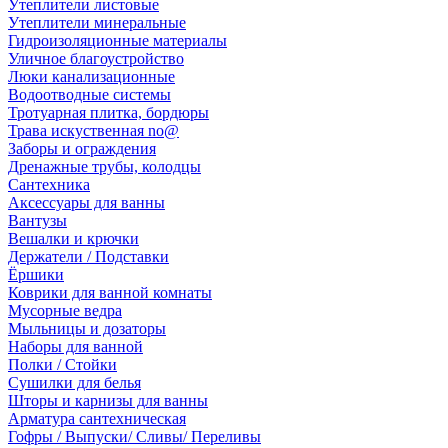
Утеплители листовые
Утеплители минеральные
Гидроизоляционные материалы
Уличное благоустройство
Люки канализационные
Водоотводные системы
Тротуарная плитка, бордюры
Трава искуственная no@
Заборы и ограждения
Дренажные трубы, колодцы
Сантехника
Аксессуары для ванны
Вантузы
Вешалки и крючки
Держатели / Подставки
Ёршики
Коврики для ванной комнаты
Мусорные ведра
Мыльницы и дозаторы
Наборы для ванной
Полки / Стойки
Сушилки для белья
Шторы и карнизы для ванны
Арматура сантехническая
Гофры / Выпуски/ Сливы/ Переливы