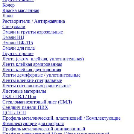
Колер
Краска маслянная
Лаки
Растворители / Антиржавчина
Спецэмали
Эмали и грунты аэрозольные
Эмали НЦ
Эмали ПФ-115
Эмали для пола
Грунты прочие
Лента (скотч, клейкая, уплотнительная)
Лента клейкая армированная
Лента клейкая двусторонняя
Ленты демпферные / уплотнительные
Ленты клейкие специальные
Ленты сигнально-оградительные
Листовые материалы
ГКЛ / ГВЛ / Пол
Стекломагнезитовый лист (СМЛ)
Сэндвич-панели ПВХ
ЦСП / ГСП
Профиль металлический, пластиковый / Комплектующие
Комплектующие для профиля
Профиль металлический оцинкованный