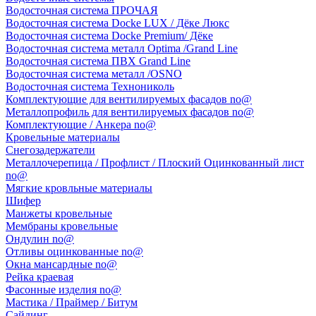
Водосточная система ПРОЧАЯ
Водосточная система Docke LUX / Дёке Люкс
Водосточная система Docke Premium/ Дёке
Водосточная система металл Optima /Grand Line
Водосточная система ПВХ Grand Line
Водосточная система металл /OSNO
Водосточная система Технониколь
Комплектующие для вентилируемых фасадов no@
Металлопрофиль для вентилируемых фасадов no@
Комплектующие / Анкера no@
Кровельные материалы
Снегозадержатели
Металлочерепица / Профлист / Плоский Оцинкованный лист
no@
Мягкие кровльные материалы
Шифер
Манжеты кровельные
Мембраны кровельные
Ондулин no@
Отливы оцинкованные no@
Окна мансардные no@
Рейка краевая
Фасонные изделия no@
Мастика / Праймер / Битум
Сайдинг