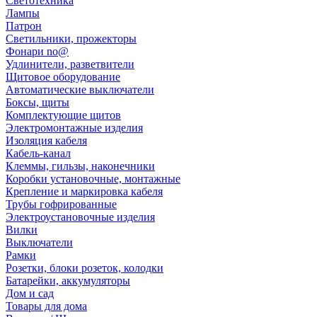
Светотехника
Лампы
Патрон
Светильники, прожекторы
Фонари no@
Удлинители, разветвители
Щитовое оборудование
Автоматические выключатели
Боксы, щиты
Комплектующие щитов
Электромонтажные изделия
Изоляция кабеля
Кабель-канал
Клеммы, гильзы, наконечники
Коробки установочные, монтажные
Крепление и маркировка кабеля
Трубы гофрированные
Электроустановочные изделия
Вилки
Выключатели
Рамки
Розетки, блоки розеток, колодки
Батарейки, аккумуляторы
Дом и сад
Товары для дома