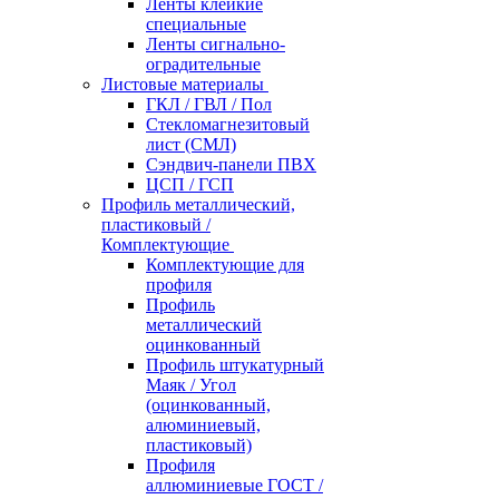
Ленты клейкие
специальные
Ленты сигнально-
оградительные
Листовые материалы
ГКЛ / ГВЛ / Пол
Стекломагнезитовый
лист (СМЛ)
Сэндвич-панели ПВХ
ЦСП / ГСП
Профиль металлический,
пластиковый /
Комплектующие
Комплектующие для
профиля
Профиль
металлический
оцинкованный
Профиль штукатурный
Маяк / Угол
(оцинкованный,
алюминиевый,
пластиковый)
Профиля
аллюминиевые ГОСТ /