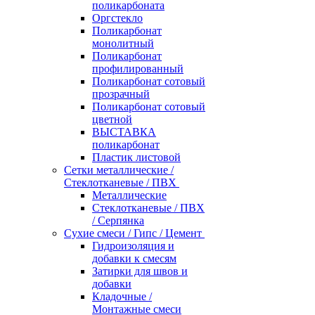
поликарбоната
Оргстекло
Поликарбонат
монолитный
Поликарбонат
профилированный
Поликарбонат сотовый
прозрачный
Поликарбонат сотовый
цветной
ВЫСТАВКА
поликарбонат
Пластик листовой
Сетки металлические /
Стеклотканевые / ПВХ
Металлические
Стеклотканевые / ПВХ
/ Серпянка
Сухие смеси / Гипс / Цемент
Гидроизоляция и
добавки к смесям
Затирки для швов и
добавки
Кладочные /
Монтажные смеси