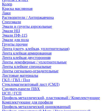
Колер
Краска маслянная
Лаки
Растворители / Антиржавчина
Спецэмали
Эмали и грунты аэрозольные
Эмали НЦ
Эмали ПФ-115
Эмали для пола
Грунты прочие
Лента (скотч, клейкая, уплотнительная)
Лента клейкая армированная
Лента клейкая двусторонняя
Ленты демпферные / уплотнительные
Ленты клейкие специальные
Ленты сигнально-оградительные
Листовые материалы
ГКЛ / ГВЛ / Пол
Стекломагнезитовый лист (СМЛ)
Сэндвич-панели ПВХ
ЦСП / ГСП
Профиль металлический, пластиковый / Комплектующие
Комплектующие для профиля
Профиль металлический оцинкованный