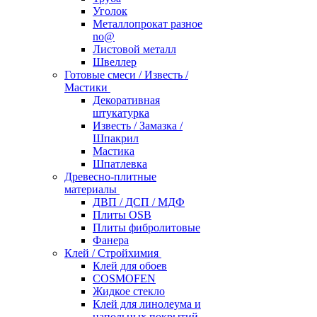
Уголок
Металлопрокат разное
no@
Листовой металл
Швеллер
Готовые смеси / Известь /
Мастики
Декоративная
штукатурка
Известь / Замазка /
Шпакрил
Мастика
Шпатлевка
Древесно-плитные
материалы
ДВП / ДСП / МДФ
Плиты OSB
Плиты фибролитовые
Фанера
Клей / Стройхимия
Клей для обоев
COSMOFEN
Жидкое стекло
Клей для линолеума и
напольных покрытий