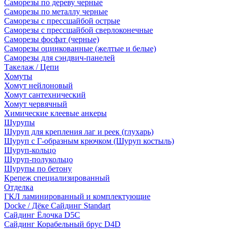
Саморезы по дереву черные
Саморезы по металлу черные
Саморезы с прессшайбой острые
Саморезы с прессшайбой сверлоконечные
Саморезы фосфат (черные)
Саморезы оцинкованные (желтые и белые)
Саморезы для сэндвич-панелей
Такелаж / Цепи
Хомуты
Хомут нейлоновый
Хомут сантехнический
Хомут червячный
Химические клеевые анкеры
Шурупы
Шуруп для крепления лаг и реек (глухарь)
Шуруп с Г-образным крючком (Шуруп костыль)
Шуруп-кольцо
Шуруп-полукольцо
Шурупы по бетону
Крепеж специализированный
Отделка
ГКЛ ламинированный и комплектующие
Docke / Дёке Сайдинг Standart
Сайдинг Ёлочка D5C
Сайдинг Корабельный брус D4D