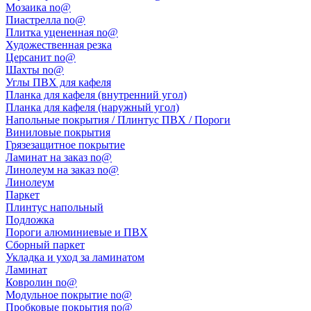
Мозаика no@
Пиастрелла no@
Плитка уцененная no@
Художественная резка
Церсанит no@
Шахты no@
Углы ПВХ для кафеля
Планка для кафеля (внутренний угол)
Планка для кафеля (наружный угол)
Напольные покрытия / Плинтус ПВХ / Пороги
Виниловые покрытия
Грязезащитное покрытие
Ламинат на заказ no@
Линолеум на заказ no@
Линолеум
Паркет
Плинтус напольный
Подложка
Пороги алюминиевые и ПВХ
Сборный паркет
Укладка и уход за ламинатом
Ламинат
Ковролин no@
Модульное покрытие no@
Пробковые покрытия no@