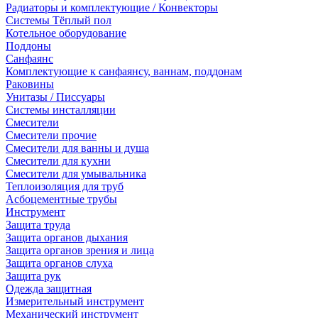
Радиаторы и комплектующие / Конвекторы
Системы Тёплый пол
Котельное оборудование
Поддоны
Санфаянс
Комплектующие к санфаянсу, ваннам, поддонам
Раковины
Унитазы / Писсуары
Системы инсталляции
Смесители
Смесители прочие
Смесители для ванны и душа
Смесители для кухни
Смесители для умывальника
Теплоизоляция для труб
Асбоцементные трубы
Инструмент
Защита труда
Защита органов дыхания
Защита органов зрения и лица
Защита органов слуха
Защита рук
Одежда защитная
Измерительный инструмент
Механический инструмент