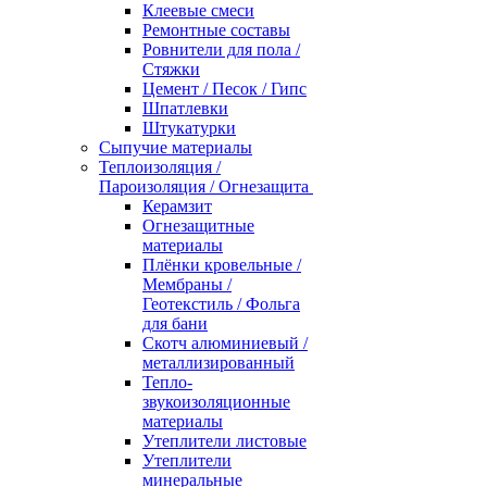
Клеевые смеси
Ремонтные составы
Ровнители для пола /
Стяжки
Цемент / Песок / Гипс
Шпатлевки
Штукатурки
Сыпучие материалы
Теплоизоляция /
Пароизоляция / Огнезащита
Керамзит
Огнезащитные
материалы
Плёнки кровельные /
Мембраны /
Геотекстиль / Фольга
для бани
Скотч алюминиевый /
металлизированный
Тепло-
звукоизоляционные
материалы
Утеплители листовые
Утеплители
минеральные