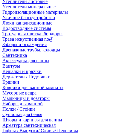
Утеплители листовые
Утеплители минеральные
Гидроизоляционные материалы
Уличное благоустройство
Люки канализационные
Водоотводные системы
Тротуарная плитка, бордюры
Трава искуственная no@
Заборы и ограждения
Дренажные трубы, колодцы
Сантехника
Аксессуары для ванны
Вантузы
Вешалки и крючки
Держатели / Подставки
Ёршики
Коврики для ванной комнаты
Мусорные ведра
Мыльницы и дозаторы
Наборы для ванной
Полки / Стойки
Сушилки для белья
Шторы и карнизы для ванны
Арматура сантехническая
Гофры / Выпуски/ Сливы/ Переливы