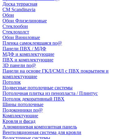
Доска террасная
CM Scandinavia
Обои
Обои Флизелиновые
Стеклообои
Стеклохолст
Обои Виниловые
Пленка самоклеящаяся no@
Панели ПВХ / МДФ
МДФ и комплектующие
ПВХ и комплектующие
3D панели no@
Панели на основе ГКЛ/СМЛ с ПВХ покрытием и
комплектующие
Потолок
Подвесные потолочные системы
Потолочная плитка из пенопласта / Плинтус
Потолок декоративный ПВХ
Шины потолочные
Подоконники no@
Комплектующие
Кровля и фасад
Алюминиевая композитная панель
Вентиляционная система для кровли
Водосточные системы