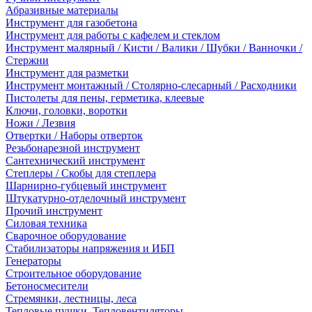
Абразивные материалы
Инструмент для газобетона
Инструмент для работы с кафелем и стеклом
Инструмент малярный / Кисти / Валики / Шубки / Ванночки /
Стержни
Инструмент для разметки
Инструмент монтажный / Столярно-слесарный / Расходники
Пистолеты для пены, герметика, клеевые
Ключи, головки, воротки
Ножи / Лезвия
Отвертки / Наборы отверток
Резьбонарезной инструмент
Сантехнический инструмент
Степлеры / Скобы для степлера
Шарнирно-губцевый инструмент
Штукатурно-отделочный инструмент
Прочий инструмент
Силовая техника
Сварочное оборудование
Стабилизаторы напряжения и ИБП
Генераторы
Строительное оборудование
Бетоносмесители
Стремянки, лестницы, леса
Тепловые пушки, Тепловентиляторы