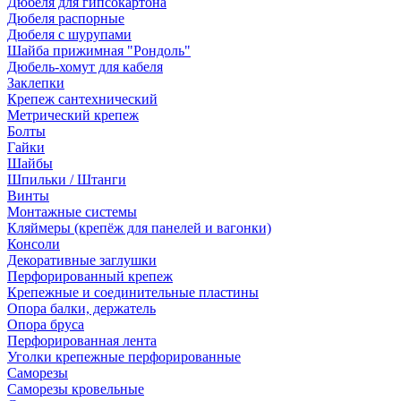
Дюбеля для гипсокартона
Дюбеля распорные
Дюбеля с шурупами
Шайба прижимная "Рондоль"
Дюбель-хомут для кабеля
Заклепки
Крепеж сантехнический
Метрический крепеж
Болты
Гайки
Шайбы
Шпильки / Штанги
Винты
Монтажные системы
Кляймеры (крепёж для панелей и вагонки)
Консоли
Декоративные заглушки
Перфорированный крепеж
Крепежные и соединительные пластины
Опора балки, держатель
Опора бруса
Перфорированная лента
Уголки крепежные перфорированные
Саморезы
Саморезы кровельные