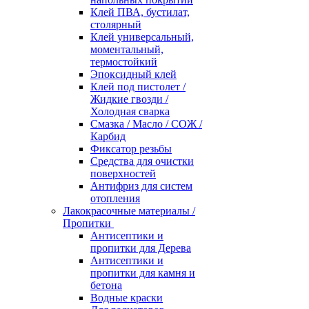
Клей ПВА, бустилат,
столярный
Клей универсальный,
моментальный,
термостойкий
Эпоксидный клей
Клей под пистолет /
Жидкие гвозди /
Холодная сварка
Смазка / Масло / СОЖ /
Карбид
Фиксатор резьбы
Средства для очистки
поверхностей
Антифриз для систем
отопления
Лакокрасочные материалы /
Пропитки
Антисептики и
пропитки для Дерева
Антисептики и
пропитки для камня и
бетона
Водные краски