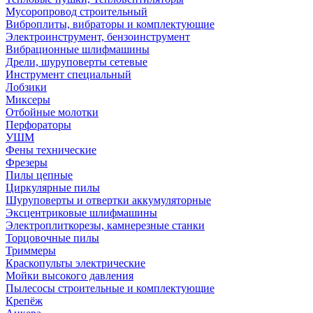
Мусоропровод строительный
Виброплиты, вибраторы и комплектующие
Электроинструмент, бензоинструмент
Вибрационные шлифмашины
Дрели, шуруповерты сетевые
Инструмент специальный
Лобзики
Миксеры
Отбойные молотки
Перфораторы
УШМ
Фены технические
Фрезеры
Пилы цепные
Циркулярные пилы
Шуруповерты и отвертки аккумуляторные
Эксцентриковые шлифмашины
Электроплиткорезы, камнерезные станки
Торцовочные пилы
Триммеры
Краскопульты электрические
Мойки высокого давления
Пылесосы строительные и комплектующие
Крепёж