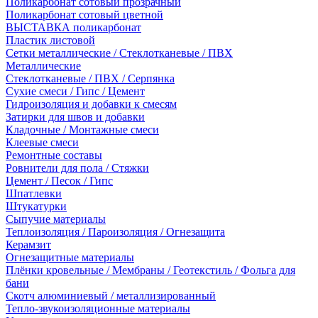
Поликарбонат сотовый прозрачный
Поликарбонат сотовый цветной
ВЫСТАВКА поликарбонат
Пластик листовой
Сетки металлические / Стеклотканевые / ПВХ
Металлические
Стеклотканевые / ПВХ / Серпянка
Сухие смеси / Гипс / Цемент
Гидроизоляция и добавки к смесям
Затирки для швов и добавки
Кладочные / Монтажные смеси
Клеевые смеси
Ремонтные составы
Ровнители для пола / Стяжки
Цемент / Песок / Гипс
Шпатлевки
Штукатурки
Сыпучие материалы
Теплоизоляция / Пароизоляция / Огнезащита
Керамзит
Огнезащитные материалы
Плёнки кровельные / Мембраны / Геотекстиль / Фольга для
бани
Скотч алюминиевый / металлизированный
Тепло-звукоизоляционные материалы