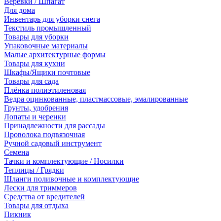
Веревки / Шпагат
Для дома
Инвентарь для уборки снега
Текстиль промышленный
Товары для уборки
Упаковочные материалы
Малые архитектурные формы
Товары для кухни
Шкафы/Ящики почтовые
Товары для сада
Плёнка полиэтиленовая
Ведра оцинкованные, пластмассовые, эмалированные
Грунты, удобрения
Лопаты и черенки
Принадлежности для рассады
Проволока подвязочная
Ручной садовый инструмент
Семена
Тачки и комплектующие / Носилки
Теплицы / Грядки
Шланги поливочные и комплектующие
Лески для триммеров
Средства от вредителей
Товары для отдыха
Пикник