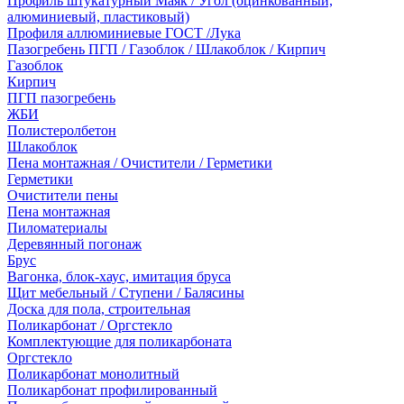
Профиль штукатурный Маяк / Угол (оцинкованный,
алюминиевый, пластиковый)
Профиля аллюминиевые ГОСТ /Лука
Пазогребень ПГП / Газоблок / Шлакоблок / Кирпич
Газоблок
Кирпич
ПГП пазогребень
ЖБИ
Полистеролбетон
Шлакоблок
Пена монтажная / Очистители / Герметики
Герметики
Очистители пены
Пена монтажная
Пиломатериалы
Деревянный погонаж
Брус
Вагонка, блок-хаус, имитация бруса
Щит мебельный / Ступени / Балясины
Доска для пола, строительная
Поликарбонат / Оргстекло
Комплектующие для поликарбоната
Оргстекло
Поликарбонат монолитный
Поликарбонат профилированный