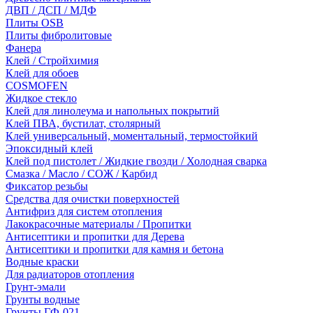
ДВП / ДСП / МДФ
Плиты OSB
Плиты фибролитовые
Фанера
Клей / Стройхимия
Клей для обоев
COSMOFEN
Жидкое стекло
Клей для линолеума и напольных покрытий
Клей ПВА, бустилат, столярный
Клей универсальный, моментальный, термостойкий
Эпоксидный клей
Клей под пистолет / Жидкие гвозди / Холодная сварка
Смазка / Масло / СОЖ / Карбид
Фиксатор резьбы
Средства для очистки поверхностей
Антифриз для систем отопления
Лакокрасочные материалы / Пропитки
Антисептики и пропитки для Дерева
Антисептики и пропитки для камня и бетона
Водные краски
Для радиаторов отопления
Грунт-эмали
Грунты водные
Грунты ГФ-021