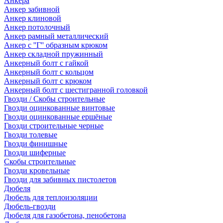
Анкера
Анкер забивной
Анкер клиновой
Анкер потолочный
Анкер рамный металлический
Анкер с ''Г'' образным крюком
Анкер складной пружинный
Анкерный болт с гайкой
Анкерный болт с кольцом
Анкерный болт с крюком
Анкерный болт с шестигранной головкой
Гвозди / Скобы строительные
Гвозди оцинкованные винтовые
Гвозди оцинкованные ершёные
Гвозди строительные черные
Гвозди толевые
Гвозди финишные
Гвозди шиферные
Скобы строительные
Гвозди кровельные
Гвозди для забивных пистолетов
Дюбеля
Дюбель для теплоизоляции
Дюбель-гвозди
Дюбеля для газобетона, пенобетона