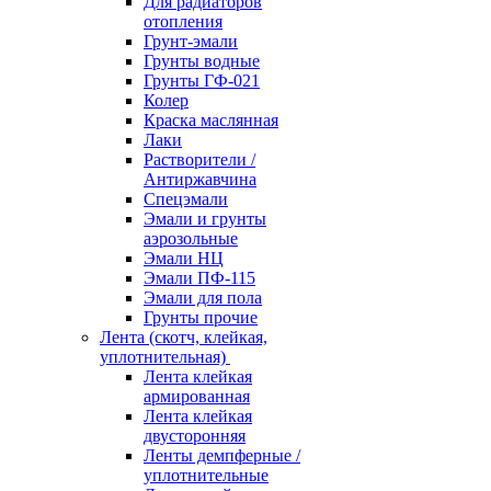
Для радиаторов
отопления
Грунт-эмали
Грунты водные
Грунты ГФ-021
Колер
Краска маслянная
Лаки
Растворители /
Антиржавчина
Спецэмали
Эмали и грунты
аэрозольные
Эмали НЦ
Эмали ПФ-115
Эмали для пола
Грунты прочие
Лента (скотч, клейкая,
уплотнительная)
Лента клейкая
армированная
Лента клейкая
двусторонняя
Ленты демпферные /
уплотнительные