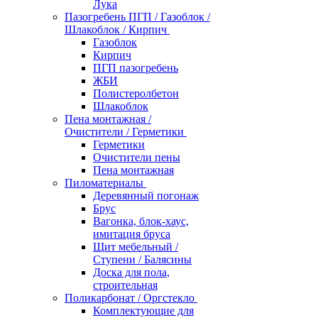
Лука
Пазогребень ПГП / Газоблок /
Шлакоблок / Кирпич
Газоблок
Кирпич
ПГП пазогребень
ЖБИ
Полистеролбетон
Шлакоблок
Пена монтажная /
Очистители / Герметики
Герметики
Очистители пены
Пена монтажная
Пиломатериалы
Деревянный погонаж
Брус
Вагонка, блок-хаус,
имитация бруса
Щит мебельный /
Ступени / Балясины
Доска для пола,
строительная
Поликарбонат / Оргстекло
Комплектующие для