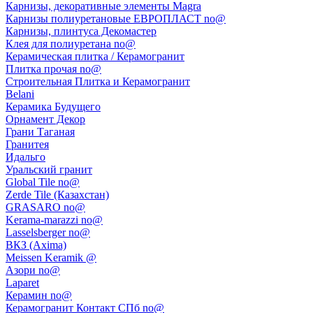
Карнизы, декоративные элементы Magra
Карнизы полиуретановые ЕВРОПЛАСТ no@
Карнизы, плинтуса Декомастер
Клея для полиуретана no@
Керамическая плитка / Керамогранит
Плитка прочая no@
Строительная Плитка и Керамогранит
Belani
Керамика Будущего
Орнамент Декор
Грани Таганая
Гранитея
Идальго
Уральский гранит
Global Tile no@
Zerde Tile (Казахстан)
GRASARO no@
Kerama-marazzi no@
Lasselsberger no@
ВКЗ (Axima)
Meissen Keramik @
Азори no@
Laparet
Керамин no@
Керамогранит Контакт СПб no@