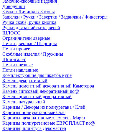
Замочно-скобяные изделия
Доводчики
Замки / Личинки / Засовы
Защёлки / Ручки / Завертки / Задвижки / Фиксаторы
Ручка-скоба, ручка-кнопка
Ручки для китайских дверей
ШЛОСС
Ограничители дверные
Петли дверные / Шарниры
Петли прочее
Скобяные изделия / Пружины
Шпингалет
Петли врезные
Петли накладные
Комплектующие для шкафов купе
Камень декоративный
Камень цементный декоративный Каметерра
Камень гипсовый декоративный no@
Камень цементный декоративный
Камень натуральный
Карнизы / Декоры из полиуретана / Клей
Карнизы полиуретановые Orac
Карнизы, декоративные элементы Magra
Карнизы полиуретановые ЕВРОПЛАСТ no@
Карнизы, плинтуса Декомастер