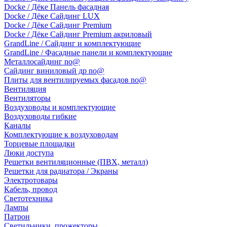
Docke / Дёке Панель фасадная
Docke / Дёке Сайдинг LUX
Docke / Дёке Сайдинг Premium
Docke / Дёке Сайдинг Premium акриловый
GrandLine / Сайдинг и комплектующие
GrandLine / Фасадные панели и комплектующие
Металлосайдинг no@
Сайдинг виниловый др no@
Плиты для вентилируемых фасадов no@
Вентиляция
Вентиляторы
Воздуховоды и комплектующие
Воздуховоды гибкие
Каналы
Комплектующие к воздуховодам
Торцевые площадки
Люки доступа
Решетки вентиляционные (ПВХ, металл)
Решетки для радиатора / Экраны
Электротовары
Кабель, провод
Светотехника
Лампы
Патрон
Светильники, прожекторы