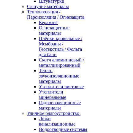
Штукатурки
Сыпучие материалы
Теплоизоляция /
Пароизоляция / Огнезащита
Керамзит
Огнезащитные
материалы
Плёнки кровельные /
Мембраны /
Геотекстиль / Фольга
для бани
Скотч алюминиевый /
металлизированный
Тепло-
звукоизоляционные
материалы
Утеплители листовые
Утеплители
минеральные
Гидроизоляционные
материалы
Уличное благоустройство
Люки
канализационные
Водоотводные системы