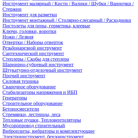
Инструмент малярный / Кисти / Валики / Шубки / Ванночки /
Стержни
Инструмент для разметки
Инструмент монтажный / Столярно-слесарный / Расходники
Пистолеты для пены, герметика, клеевые
Ключи, головки, воротки
Ножи / Лезвия
Отвертки / Наборы отверток
Резьбонарезной инструмент
Сантехнический инструмент
Степлеры / Скобы для степлера
Шарнирно-губцевый инструмент
Штукатурно-отделочный инструмент
Прочий инструмент
Силовая техника
Сварочное оборудование
Стабилизаторы напряжения и ИБП
Генераторы
Строительное оборудование
Бетоносмесители
Стремянки, лестницы, леса
Тепловые пушки, Тепловентиляторы
Мусоропровод строительный
Виброплиты, вибраторы и комплектующие
Электроинструмент, бензоинструмент