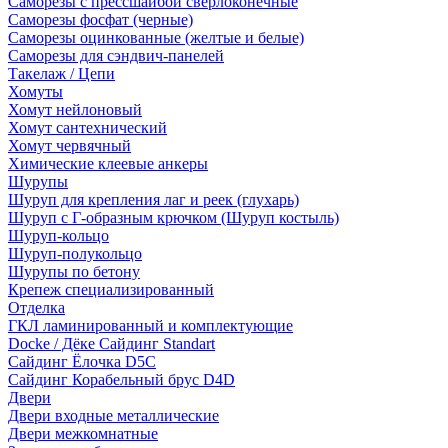
Саморезы с прессшайбой сверлоконечные
Саморезы фосфат (черные)
Саморезы оцинкованные (желтые и белые)
Саморезы для сэндвич-панелей
Такелаж / Цепи
Хомуты
Хомут нейлоновый
Хомут сантехнический
Хомут червячный
Химические клеевые анкеры
Шурупы
Шуруп для крепления лаг и реек (глухарь)
Шуруп с Г-образным крючком (Шуруп костыль)
Шуруп-кольцо
Шуруп-полукольцо
Шурупы по бетону
Крепеж специализированный
Отделка
ГКЛ ламинированный и комплектующие
Docke / Дёке Сайдинг Standart
Сайдинг Ёлочка D5C
Сайдинг Корабельный брус D4D
Двери
Двери входные металлические
Двери межкомнатные