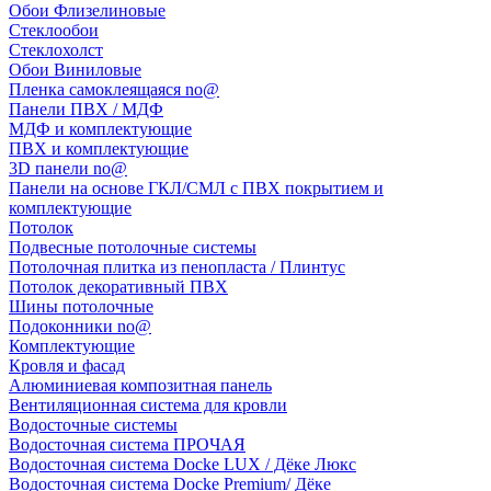
Обои Флизелиновые
Стеклообои
Стеклохолст
Обои Виниловые
Пленка самоклеящаяся no@
Панели ПВХ / МДФ
МДФ и комплектующие
ПВХ и комплектующие
3D панели no@
Панели на основе ГКЛ/СМЛ с ПВХ покрытием и
комплектующие
Потолок
Подвесные потолочные системы
Потолочная плитка из пенопласта / Плинтус
Потолок декоративный ПВХ
Шины потолочные
Подоконники no@
Комплектующие
Кровля и фасад
Алюминиевая композитная панель
Вентиляционная система для кровли
Водосточные системы
Водосточная система ПРОЧАЯ
Водосточная система Docke LUX / Дёке Люкс
Водосточная система Docke Premium/ Дёке