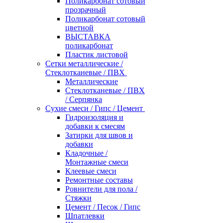
Поликарбонат сотовый
прозрачный
Поликарбонат сотовый
цветной
ВЫСТАВКА
поликарбонат
Пластик листовой
Сетки металлические /
Стеклотканевые / ПВХ
Металлические
Стеклотканевые / ПВХ
/ Серпянка
Сухие смеси / Гипс / Цемент
Гидроизоляция и
добавки к смесям
Затирки для швов и
добавки
Кладочные /
Монтажные смеси
Клеевые смеси
Ремонтные составы
Ровнители для пола /
Стяжки
Цемент / Песок / Гипс
Шпатлевки