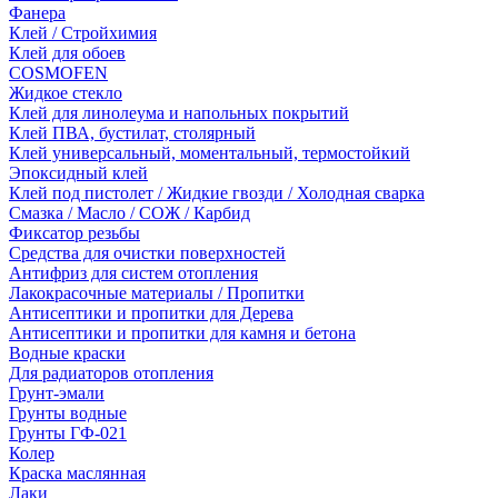
Фанера
Клей / Стройхимия
Клей для обоев
COSMOFEN
Жидкое стекло
Клей для линолеума и напольных покрытий
Клей ПВА, бустилат, столярный
Клей универсальный, моментальный, термостойкий
Эпоксидный клей
Клей под пистолет / Жидкие гвозди / Холодная сварка
Смазка / Масло / СОЖ / Карбид
Фиксатор резьбы
Средства для очистки поверхностей
Антифриз для систем отопления
Лакокрасочные материалы / Пропитки
Антисептики и пропитки для Дерева
Антисептики и пропитки для камня и бетона
Водные краски
Для радиаторов отопления
Грунт-эмали
Грунты водные
Грунты ГФ-021
Колер
Краска маслянная
Лаки