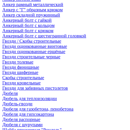
Анкер рамный металлический
Анкер с ''Г'' образным крюком
Анкер складной пружинный
Анкерный болт с гайкой
Анкерный болт с кольцом
Анкерный болт с крюком
Анкерный болт с шестигранной головкой
Гвозди / Скобы строительные
Гвозди оцинкованные винтовые
Гвозди оцинкованные ершёные
Гвозди строительные черные
Гвозди толевые
Гвозди финишные
Гвозди шиферные
Скобы строительные
Гвозди кровельные
Гвозди для забивных пистолетов
Дюбеля
Дюбель для теплоизоляции
Дюбель-гвозди
Дюбеля для газобетона, пенобетона
Дюбеля для гипсокартона
Дюбеля распорные
Дюбеля с шурупами
Шайба прижимная "Рондоль"