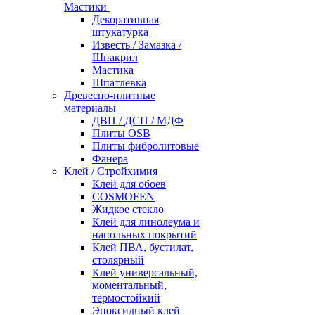
Мастики
Декоративная
штукатурка
Известь / Замазка /
Шпакрил
Мастика
Шпатлевка
Древесно-плитные
материалы
ДВП / ДСП / МДФ
Плиты OSB
Плиты фибролитовые
Фанера
Клей / Стройхимия
Клей для обоев
COSMOFEN
Жидкое стекло
Клей для линолеума и
напольных покрытий
Клей ПВА, бустилат,
столярный
Клей универсальный,
моментальный,
термостойкий
Эпоксидный клей