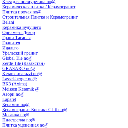
Клея для полиуретана no@
Керамическая плитка / Керамогранит
Плитка прочая no@
Строительная Плитка и Керамогранит
Belani
Керамика Будущего
Орнамент Декор
Грани Таганая
Гранитея
Идальго
Уральский гранит
Global Tile no@
Zerde Tile (Казахстан)
GRASARO no@
Kerama-marazzi no@
Lasselsberger no@
ВКЗ (Axima)
Meissen Keramik @
Азори no@
Laparet
Керамин no@
Керамогранит Контакт СПб no@
Мозаика no@
Пиастрелла no@
Плитка уцененная no@