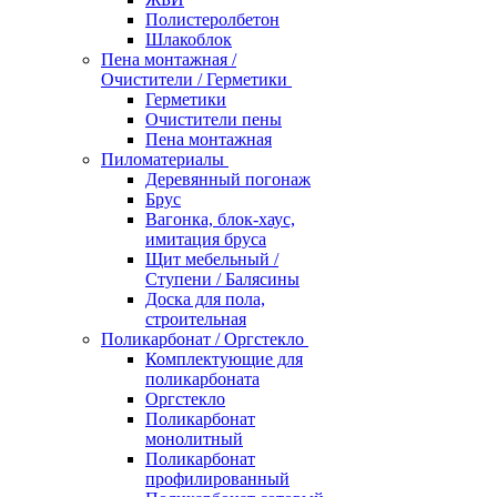
Полистеролбетон
Шлакоблок
Пена монтажная /
Очистители / Герметики
Герметики
Очистители пены
Пена монтажная
Пиломатериалы
Деревянный погонаж
Брус
Вагонка, блок-хаус,
имитация бруса
Щит мебельный /
Ступени / Балясины
Доска для пола,
строительная
Поликарбонат / Оргстекло
Комплектующие для
поликарбоната
Оргстекло
Поликарбонат
монолитный
Поликарбонат
профилированный