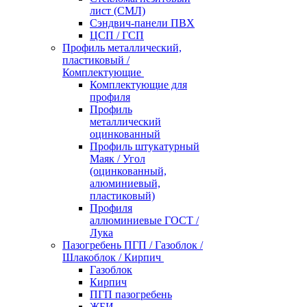
лист (СМЛ)
Сэндвич-панели ПВХ
ЦСП / ГСП
Профиль металлический,
пластиковый /
Комплектующие
Комплектующие для
профиля
Профиль
металлический
оцинкованный
Профиль штукатурный
Маяк / Угол
(оцинкованный,
алюминиевый,
пластиковый)
Профиля
аллюминиевые ГОСТ /
Лука
Пазогребень ПГП / Газоблок /
Шлакоблок / Кирпич
Газоблок
Кирпич
ПГП пазогребень
ЖБИ