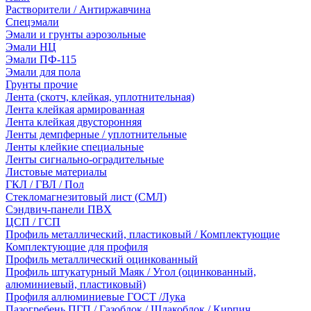
Растворители / Антиржавчина
Спецэмали
Эмали и грунты аэрозольные
Эмали НЦ
Эмали ПФ-115
Эмали для пола
Грунты прочие
Лента (скотч, клейкая, уплотнительная)
Лента клейкая армированная
Лента клейкая двусторонняя
Ленты демпферные / уплотнительные
Ленты клейкие специальные
Ленты сигнально-оградительные
Листовые материалы
ГКЛ / ГВЛ / Пол
Стекломагнезитовый лист (СМЛ)
Сэндвич-панели ПВХ
ЦСП / ГСП
Профиль металлический, пластиковый / Комплектующие
Комплектующие для профиля
Профиль металлический оцинкованный
Профиль штукатурный Маяк / Угол (оцинкованный,
алюминиевый, пластиковый)
Профиля аллюминиевые ГОСТ /Лука
Пазогребень ПГП / Газоблок / Шлакоблок / Кирпич