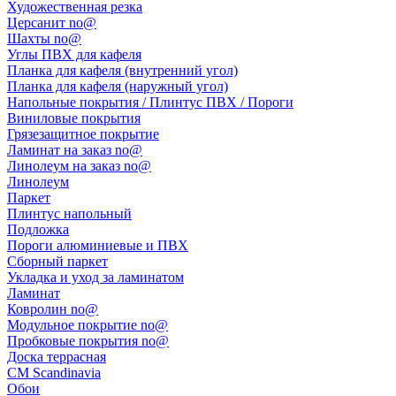
Художественная резка
Церсанит no@
Шахты no@
Углы ПВХ для кафеля
Планка для кафеля (внутренний угол)
Планка для кафеля (наружный угол)
Напольные покрытия / Плинтус ПВХ / Пороги
Виниловые покрытия
Грязезащитное покрытие
Ламинат на заказ no@
Линолеум на заказ no@
Линолеум
Паркет
Плинтус напольный
Подложка
Пороги алюминиевые и ПВХ
Сборный паркет
Укладка и уход за ламинатом
Ламинат
Ковролин no@
Модульное покрытие no@
Пробковые покрытия no@
Доска террасная
CM Scandinavia
Обои