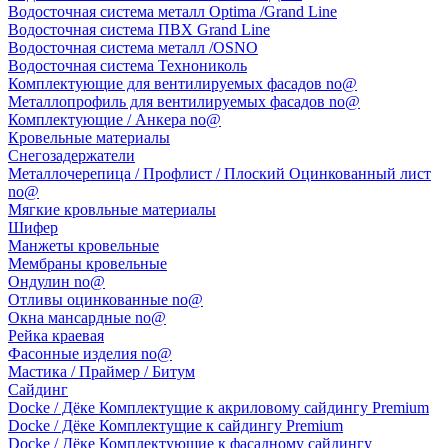
Водосточная система металл Optima /Grand Line
Водосточная система ПВХ Grand Line
Водосточная система металл /OSNO
Водосточная система Технониколь
Комплектующие для вентилируемых фасадов no@
Металлопрофиль для вентилируемых фасадов no@
Комплектующие / Анкера no@
Кровельные материалы
Снегозадержатели
Металлочерепица / Профлист / Плоский Оцинкованный лист
no@
Мягкие кровльные материалы
Шифер
Манжеты кровельные
Мембраны кровельные
Ондулин no@
Отливы оцинкованные no@
Окна мансардные no@
Рейка краевая
Фасонные изделия no@
Мастика / Праймер / Битум
Сайдинг
Docke / Дёке Комплектущие к акриловому сайдингу Premium
Docke / Дёке Комплектущие к сайдингу Premium
Docke / Дёке Комплектующие к фасадному сайдингу