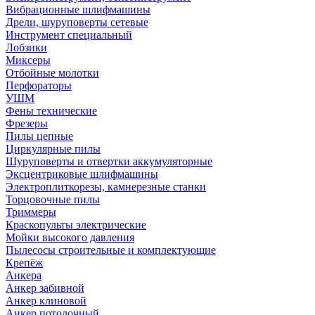
Вибрационные шлифмашины
Дрели, шуруповерты сетевые
Инструмент специальный
Лобзики
Миксеры
Отбойные молотки
Перфораторы
УШМ
Фены технические
Фрезеры
Пилы цепные
Циркулярные пилы
Шуруповерты и отвертки аккумуляторные
Эксцентриковые шлифмашины
Электроплиткорезы, камнерезные станки
Торцовочные пилы
Триммеры
Краскопульты электрические
Мойки высокого давления
Пылесосы строительные и комплектующие
Крепёж
Анкера
Анкер забивной
Анкер клиновой
Анкер потолочный