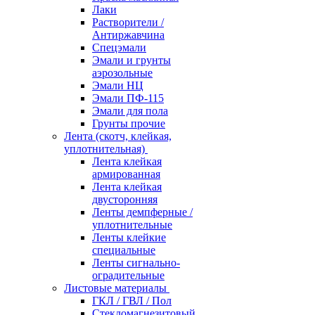
Лаки
Растворители /
Антиржавчина
Спецэмали
Эмали и грунты
аэрозольные
Эмали НЦ
Эмали ПФ-115
Эмали для пола
Грунты прочие
Лента (скотч, клейкая,
уплотнительная)
Лента клейкая
армированная
Лента клейкая
двусторонняя
Ленты демпферные /
уплотнительные
Ленты клейкие
специальные
Ленты сигнально-
оградительные
Листовые материалы
ГКЛ / ГВЛ / Пол
Стекломагнезитовый