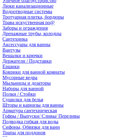
Уличное благоустройство
Люки канализационные
Водоотводные системы
Тротуарная плитка, бордюры
Трава искуственная no@
Заборы и ограждения
Дренажные трубы, колодцы
Сантехника
Аксессуары для ванны
Вантузы
Вешалки и крючки
Держатели / Подставки
Ёршики
Коврики для ванной комнаты
Мусорные ведра
Мыльницы и дозаторы
Наборы для ванной
Полки / Стойки
Сушилки для белья
Шторы и карнизы для ванны
Арматура сантехническая
Гофры / Выпуски/ Сливы/ Переливы
Подводка гибкая для воды
Сифоны, Обвязки для ванн
Трапы для поддонов