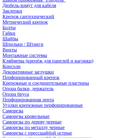
Дюбель-хомут для кабеля
Заклепки
Крепеж сантехнический
Метрический крепеж
Болты
Гайки
Шайбы
Шпильки / Штанги
Винты
Монтажные системы
Кляймеры (крепёж для панелей и вагонки)
Консоли
Декоративные заглушки
Перфорированный крепеж
Крепежные и соединительные пластины
Опора балки, держатель
Опора бруса
Перфорированная лента
Уголки крепежные перфорированные
Саморезы
Саморезы кровельные
Саморезы по дереву черные
Саморезы по металлу черные
Саморезы с прессшайбой острые