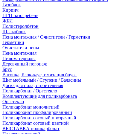
Газоблок
Кирпич
ПГП пазогребень
ЖБИ
Полистеролбетон
Шлакоблок
Пена монтажная / Очистители / Герметики
Герметики
Очистители пены
Пена монтажная
Пиломатериалы
Деревянный погонаж
Брус
Вагонка, блок-хаус, имитация бруса
Щит мебельный / Ступени / Балясины
Доска для пола, строительная
Поликарбонат / Оргстекло
Комплектующие для поликарбоната
Оргстекло
Поликарбонат монолитный
Поликарбонат профилированный
Поликарбонат сотовый прозрачный
Поликарбонат сотовый цветной
ВЫСТАВКА поликарбонат
Пластик листовой