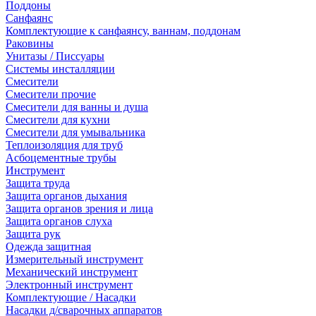
Поддоны
Санфаянс
Комплектующие к санфаянсу, ваннам, поддонам
Раковины
Унитазы / Писсуары
Системы инсталляции
Смесители
Смесители прочие
Смесители для ванны и душа
Смесители для кухни
Смесители для умывальника
Теплоизоляция для труб
Асбоцементные трубы
Инструмент
Защита труда
Защита органов дыхания
Защита органов зрения и лица
Защита органов слуха
Защита рук
Одежда защитная
Измерительный инструмент
Механический инструмент
Электронный инструмент
Комплектующие / Насадки
Насадки д/сварочных аппаратов