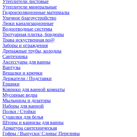
Утеплители листовые
Утеплители минеральные
Гидроизоляционные материалы
Уличное благоустройство
Люки канализационные
Водоотводные системы
Тротуарная плитка, бордюры
Трава искуственная no@
Заборы и ограждения
Дренажные трубы, колодцы
Сантехника
Аксессуары для ванны
Вантузы
Вешалки и крючки
Держатели / Подставки
Ёршики
Коврики для ванной комнаты
Мусорные ведра
Мыльницы и дозаторы
Наборы для ванной
Полки / Стойки
Сушилки для белья
Шторы и карнизы для ванны
Арматура сантехническая
Гофры / Выпуски/ Сливы/ Переливы