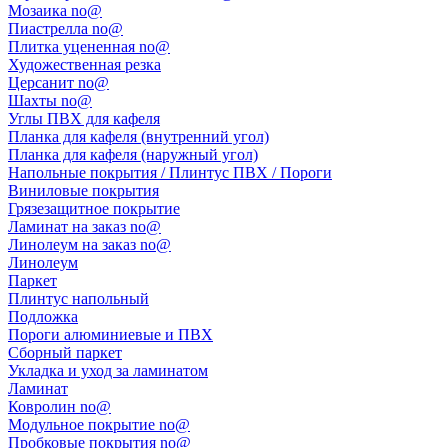
Мозаика no@
Пиастрелла no@
Плитка уцененная no@
Художественная резка
Церсанит no@
Шахты no@
Углы ПВХ для кафеля
Планка для кафеля (внутренний угол)
Планка для кафеля (наружный угол)
Напольные покрытия / Плинтус ПВХ / Пороги
Виниловые покрытия
Грязезащитное покрытие
Ламинат на заказ no@
Линолеум на заказ no@
Линолеум
Паркет
Плинтус напольный
Подложка
Пороги алюминиевые и ПВХ
Сборный паркет
Укладка и уход за ламинатом
Ламинат
Ковролин no@
Модульное покрытие no@
Пробковые покрытия no@