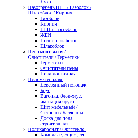
Лука
Пазогребень ПГП / Газоблок /
Шлакоблок / Кирпич
Газоблок
Кирпич
ПГП пазогребень
ЖБИ
Полистеролбетон
Шлакоблок
Пена монтажная /
Очистители / Герметики
Герметики
Очистители пены
Пена монтажная
Пиломатериалы
Деревянный погонаж
Брус
Вагонка, блок-хаус,
имитация бруса
Щит мебельный /
Ступени / Балясины
Доска для пола,
строительная
Поликарбонат / Оргстекло
Комплектующие для