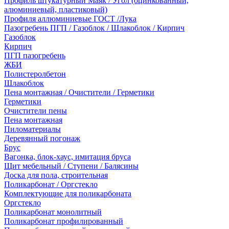
Профиль штукатурный Маяк / Угол (оцинкованный,
алюминиевый, пластиковый)
Профиля аллюминиевые ГОСТ /Лука
Пазогребень ПГП / Газоблок / Шлакоблок / Кирпич
Газоблок
Кирпич
ПГП пазогребень
ЖБИ
Полистеролбетон
Шлакоблок
Пена монтажная / Очистители / Герметики
Герметики
Очистители пены
Пена монтажная
Пиломатериалы
Деревянный погонаж
Брус
Вагонка, блок-хаус, имитация бруса
Щит мебельный / Ступени / Балясины
Доска для пола, строительная
Поликарбонат / Оргстекло
Комплектующие для поликарбоната
Оргстекло
Поликарбонат монолитный
Поликарбонат профилированный