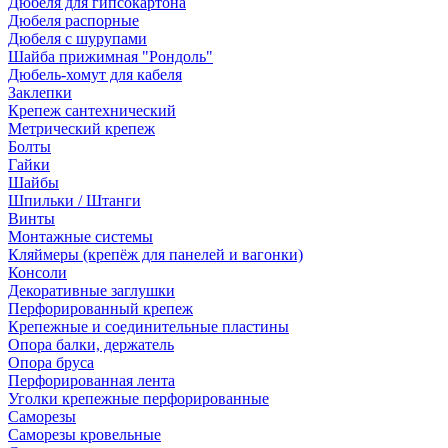
Дюбеля для гипсокартона
Дюбеля распорные
Дюбеля с шурупами
Шайба прижимная "Рондоль"
Дюбель-хомут для кабеля
Заклепки
Крепеж сантехнический
Метрический крепеж
Болты
Гайки
Шайбы
Шпильки / Штанги
Винты
Монтажные системы
Кляймеры (крепёж для панелей и вагонки)
Консоли
Декоративные заглушки
Перфорированный крепеж
Крепежные и соединительные пластины
Опора балки, держатель
Опора бруса
Перфорированная лента
Уголки крепежные перфорированные
Саморезы
Саморезы кровельные