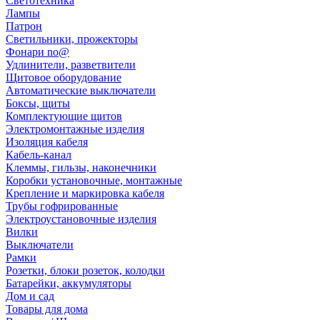
Светотехника
Лампы
Патрон
Светильники, прожекторы
Фонари no@
Удлинители, разветвители
Щитовое оборудование
Автоматические выключатели
Боксы, щиты
Комплектующие щитов
Электромонтажные изделия
Изоляция кабеля
Кабель-канал
Клеммы, гильзы, наконечники
Коробки установочные, монтажные
Крепление и маркировка кабеля
Трубы гофрированные
Электроустановочные изделия
Вилки
Выключатели
Рамки
Розетки, блоки розеток, колодки
Батарейки, аккумуляторы
Дом и сад
Товары для дома