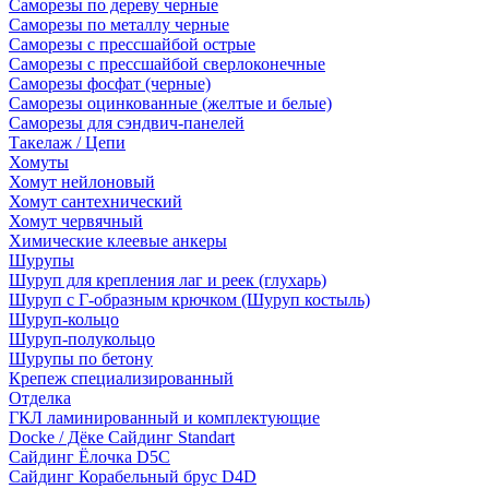
Саморезы по дереву черные
Саморезы по металлу черные
Саморезы с прессшайбой острые
Саморезы с прессшайбой сверлоконечные
Саморезы фосфат (черные)
Саморезы оцинкованные (желтые и белые)
Саморезы для сэндвич-панелей
Такелаж / Цепи
Хомуты
Хомут нейлоновый
Хомут сантехнический
Хомут червячный
Химические клеевые анкеры
Шурупы
Шуруп для крепления лаг и реек (глухарь)
Шуруп с Г-образным крючком (Шуруп костыль)
Шуруп-кольцо
Шуруп-полукольцо
Шурупы по бетону
Крепеж специализированный
Отделка
ГКЛ ламинированный и комплектующие
Docke / Дёке Сайдинг Standart
Сайдинг Ёлочка D5C
Сайдинг Корабельный брус D4D