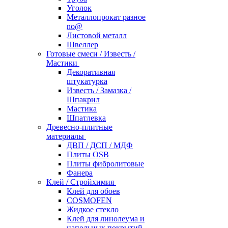
Уголок
Металлопрокат разное
no@
Листовой металл
Швеллер
Готовые смеси / Известь /
Мастики
Декоративная
штукатурка
Известь / Замазка /
Шпакрил
Мастика
Шпатлевка
Древесно-плитные
материалы
ДВП / ДСП / МДФ
Плиты OSB
Плиты фибролитовые
Фанера
Клей / Стройхимия
Клей для обоев
COSMOFEN
Жидкое стекло
Клей для линолеума и
напольных покрытий