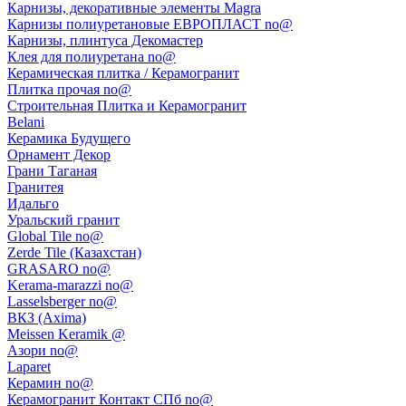
Карнизы, декоративные элементы Magra
Карнизы полиуретановые ЕВРОПЛАСТ no@
Карнизы, плинтуса Декомастер
Клея для полиуретана no@
Керамическая плитка / Керамогранит
Плитка прочая no@
Строительная Плитка и Керамогранит
Belani
Керамика Будущего
Орнамент Декор
Грани Таганая
Гранитея
Идальго
Уральский гранит
Global Tile no@
Zerde Tile (Казахстан)
GRASARO no@
Kerama-marazzi no@
Lasselsberger no@
ВКЗ (Axima)
Meissen Keramik @
Азори no@
Laparet
Керамин no@
Керамогранит Контакт СПб no@