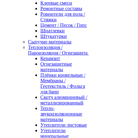
Клеевые смеси
Ремонтные составы
Ровнители для пола /
Стяжки
Цемент / Песок / Гипс
Шпатлевки
Штукатурки
Сыпучие материалы
Теплоизоляция /
Пароизоляция / Огнезащита
Керамзит
Огнезащитные
материалы
Плёнки кровельные /
Мембраны /
Геотекстиль / Фольга
для бани
Скотч алюминиевый /
металлизированный
Тепло-
звукоизоляционные
материалы
Утеплители листовые
Утеплители
минеральные