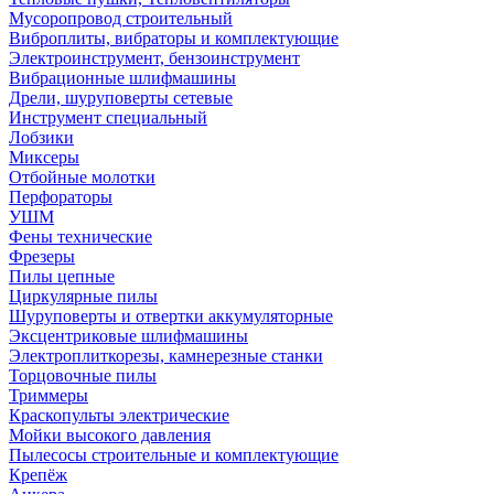
Мусоропровод строительный
Виброплиты, вибраторы и комплектующие
Электроинструмент, бензоинструмент
Вибрационные шлифмашины
Дрели, шуруповерты сетевые
Инструмент специальный
Лобзики
Миксеры
Отбойные молотки
Перфораторы
УШМ
Фены технические
Фрезеры
Пилы цепные
Циркулярные пилы
Шуруповерты и отвертки аккумуляторные
Эксцентриковые шлифмашины
Электроплиткорезы, камнерезные станки
Торцовочные пилы
Триммеры
Краскопульты электрические
Мойки высокого давления
Пылесосы строительные и комплектующие
Крепёж