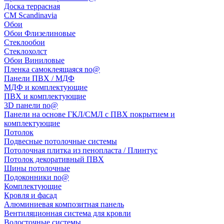
Доска террасная
CM Scandinavia
Обои
Обои Флизелиновые
Стеклообои
Стеклохолст
Обои Виниловые
Пленка самоклеящаяся no@
Панели ПВХ / МДФ
МДФ и комплектующие
ПВХ и комплектующие
3D панели no@
Панели на основе ГКЛ/СМЛ с ПВХ покрытием и
комплектующие
Потолок
Подвесные потолочные системы
Потолочная плитка из пенопласта / Плинтус
Потолок декоративный ПВХ
Шины потолочные
Подоконники no@
Комплектующие
Кровля и фасад
Алюминиевая композитная панель
Вентиляционная система для кровли
Водосточные системы