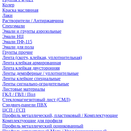
Колер
Краска маслянная
Лаки
Растворители / Антиржавчина
Спецэмали
Эмали и грунты аэрозольные
Эмали НЦ
Эмали ПФ-115
Эмали для пола
Грунты прочие
Лента (скотч, клейкая, уплотнительная)
Лента клейкая армированная
Лента клейкая двусторонняя
Ленты демпферные / уплотнительные
Ленты клейкие специальные
Ленты сигнально-оградительные
Листовые материалы
ГКЛ / ГВЛ / Пол
Стекломагнезитовый лист (СМЛ)
Сэндвич-панели ПВХ
ЦСП / ГСП
Профиль металлический, пластиковый / Комплектующие
Комплектующие для профиля
Профиль металлический оцинкованный