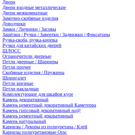
Двери
Двери входные металлические
Двери межкомнатные
Замочно-скобяные изделия
Доводчики
Замки / Личинки / Засовы
Защёлки / Ручки / Завертки / Задвижки / Фиксаторы
Ручка-скоба, ручка-кнопка
Ручки для китайских дверей
ШЛОСС
Ограничители дверные
Петли дверные / Шарниры
Петли прочее
Скобяные изделия / Пружины
Шпингалет
Петли врезные
Петли накладные
Комплектующие для шкафов купе
Камень декоративный
Камень цементный декоративный Каметерра
Камень гипсовый декоративный no@
Камень цементный декоративный
Камень натуральный
Карнизы / Декоры из полиуретана / Клей
Карнизы полиуретановые Orac