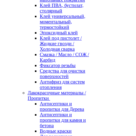
Клей ПВА, бустилат,
столярный
Клей универсальный,
моментальный,
термостойкий
Эпоксидный клей
Клей под пистолет /
Жидкие гвозди /
Холодная сварка
Смазка / Масло / СОЖ /
Карбид
Фиксатор резьбы
Средства для очистки
поверхностей
Антифриз для систем
отопления
Лакокрасочные материалы /
Пропитки
Антисептики и
пропитки для Дерева
Антисептики и
пропитки для камня и
бетона
Водные краски