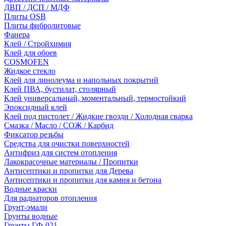
ДВП / ДСП / МДФ
Плиты OSB
Плиты фибролитовые
Фанера
Клей / Стройхимия
Клей для обоев
COSMOFEN
Жидкое стекло
Клей для линолеума и напольных покрытий
Клей ПВА, бустилат, столярный
Клей универсальный, моментальный, термостойкий
Эпоксидный клей
Клей под пистолет / Жидкие гвозди / Холодная сварка
Смазка / Масло / СОЖ / Карбид
Фиксатор резьбы
Средства для очистки поверхностей
Антифриз для систем отопления
Лакокрасочные материалы / Пропитки
Антисептики и пропитки для Дерева
Антисептики и пропитки для камня и бетона
Водные краски
Для радиаторов отопления
Грунт-эмали
Грунты водные
Грунты ГФ-021