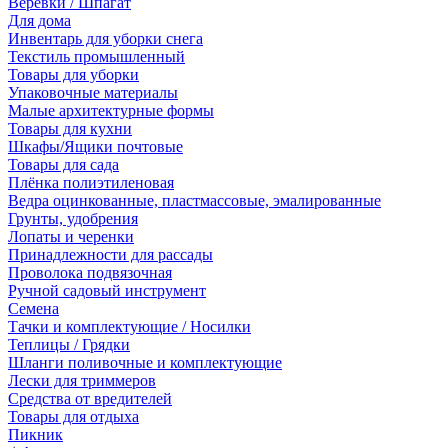
Веревки / Шпагат
Для дома
Инвентарь для уборки снега
Текстиль промышленный
Товары для уборки
Упаковочные материалы
Малые архитектурные формы
Товары для кухни
Шкафы/Ящики почтовые
Товары для сада
Плёнка полиэтиленовая
Ведра оцинкованные, пластмассовые, эмалированные
Грунты, удобрения
Лопаты и черенки
Принадлежности для рассады
Проволока подвязочная
Ручной садовый инструмент
Семена
Тачки и комплектующие / Носилки
Теплицы / Грядки
Шланги поливочные и комплектующие
Лески для триммеров
Средства от вредителей
Товары для отдыха
Пикник