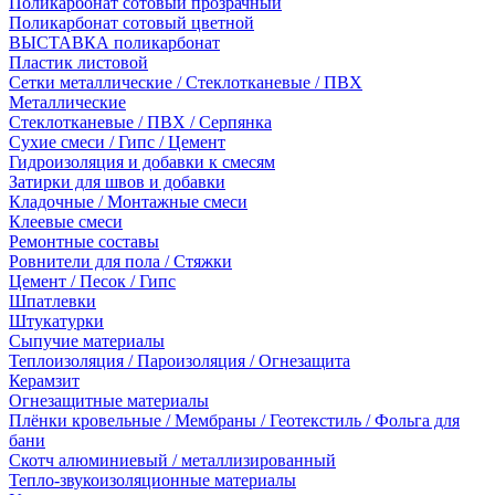
Поликарбонат сотовый прозрачный
Поликарбонат сотовый цветной
ВЫСТАВКА поликарбонат
Пластик листовой
Сетки металлические / Стеклотканевые / ПВХ
Металлические
Стеклотканевые / ПВХ / Серпянка
Сухие смеси / Гипс / Цемент
Гидроизоляция и добавки к смесям
Затирки для швов и добавки
Кладочные / Монтажные смеси
Клеевые смеси
Ремонтные составы
Ровнители для пола / Стяжки
Цемент / Песок / Гипс
Шпатлевки
Штукатурки
Сыпучие материалы
Теплоизоляция / Пароизоляция / Огнезащита
Керамзит
Огнезащитные материалы
Плёнки кровельные / Мембраны / Геотекстиль / Фольга для
бани
Скотч алюминиевый / металлизированный
Тепло-звукоизоляционные материалы