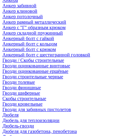
Анкера
Анкер забивной
Анкер клиновой
Анкер потолочный
Анкер рамный металлический
Анкер с ''Г'' образным крюком
Анкер складной пружинный
Анкерный болт с гайкой
Анкерный болт с кольцом
Анкерный болт с крюком
Анкерный болт с шестигранной головкой
Гвозди / Скобы строительные
Гвозди оцинкованные винтовые
Гвозди оцинкованные ершёные
Гвозди строительные черные
Гвозди толевые
Гвозди финишные
Гвозди шиферные
Скобы строительные
Гвозди кровельные
Гвозди для забивных пистолетов
Дюбеля
Дюбель для теплоизоляции
Дюбель-гвозди
Дюбеля для газобетона, пенобетона