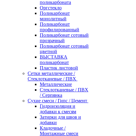
поликарбоната
Оргстекло
Поликарбонат
монолитный
Поликарбонат
профилированный
Поликарбонат сотовый
прозрачный
Поликарбонат сотовый
цветной
ВЫСТАВКА
поликарбонат
Пластик листовой
Сетки металлические /
Стеклотканевые / ПВХ
Металлические
Стеклотканевые / ПВХ
/ Серпянка
Сухие смеси / Гипс / Цемент
Гидроизоляция и
добавки к смесям
Затирки для швов и
добавки
Кладочные /
Монтажные смеси