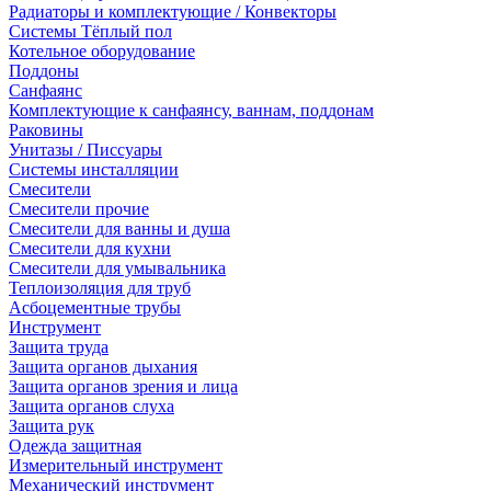
Радиаторы и комплектующие / Конвекторы
Системы Тёплый пол
Котельное оборудование
Поддоны
Санфаянс
Комплектующие к санфаянсу, ваннам, поддонам
Раковины
Унитазы / Писсуары
Системы инсталляции
Смесители
Смесители прочие
Смесители для ванны и душа
Смесители для кухни
Смесители для умывальника
Теплоизоляция для труб
Асбоцементные трубы
Инструмент
Защита труда
Защита органов дыхания
Защита органов зрения и лица
Защита органов слуха
Защита рук
Одежда защитная
Измерительный инструмент
Механический инструмент