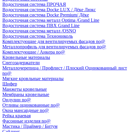
Водосточная система ПРОЧАЯ
Водосточная система Docke LUX / Дёке Люкс
Водосточная система Docke Premium/ Дёке
Водосточная система металл Optima /Grand Line
Водосточная система ПВХ Grand Line
Водосточная система металл /OSNO
Водосточная система Технониколь
Комплектующие для вентилируемых фасадов no@
Металлопрофиль для вентилируемых фасадов no@
Комплектующие / Анкера no@
Кровельные материалы
Снегозадержатели
Металлочерепица / Профлист / Плоский Оцинкованный лист
no@
Мягкие кровльные материалы
Шифер
Манжеты кровельные
Мембраны кровельные
Ондулин no@
Отливы оцинкованные no@
Окна мансардные no@
Рейка краевая
Фасонные изделия no@
Мастика / Праймер / Битум
Сайдинг