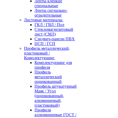
Ленты клейкие
специальные
Ленты сигнально-
оградительные
Листовые материалы
ГКЛ / ГВЛ / Пол
Стекломагнезитовый
лист (СМЛ)
Сэндвич-панели ПВХ
ЦСП / ГСП
Профиль металлический,
пластиковый /
Комплектующие
Комплектующие для
профиля
Профиль
металлический
оцинкованный
Профиль штукатурный
Маяк / Угол
(оцинкованный,
алюминиевый,
пластиковый)
Профиля
аллюминиевые ГОСТ /