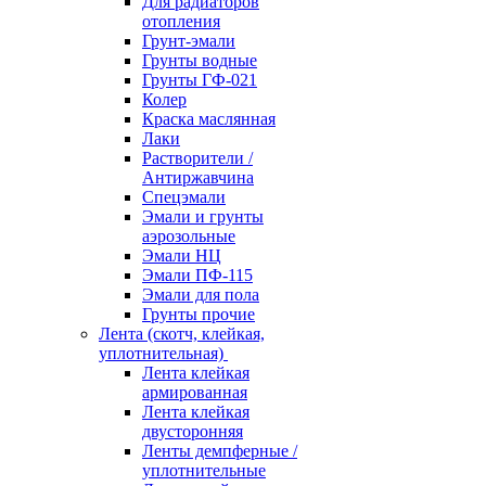
Для радиаторов
отопления
Грунт-эмали
Грунты водные
Грунты ГФ-021
Колер
Краска маслянная
Лаки
Растворители /
Антиржавчина
Спецэмали
Эмали и грунты
аэрозольные
Эмали НЦ
Эмали ПФ-115
Эмали для пола
Грунты прочие
Лента (скотч, клейкая,
уплотнительная)
Лента клейкая
армированная
Лента клейкая
двусторонняя
Ленты демпферные /
уплотнительные