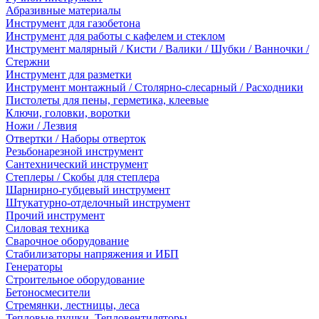
Абразивные материалы
Инструмент для газобетона
Инструмент для работы с кафелем и стеклом
Инструмент малярный / Кисти / Валики / Шубки / Ванночки /
Стержни
Инструмент для разметки
Инструмент монтажный / Столярно-слесарный / Расходники
Пистолеты для пены, герметика, клеевые
Ключи, головки, воротки
Ножи / Лезвия
Отвертки / Наборы отверток
Резьбонарезной инструмент
Сантехнический инструмент
Степлеры / Скобы для степлера
Шарнирно-губцевый инструмент
Штукатурно-отделочный инструмент
Прочий инструмент
Силовая техника
Сварочное оборудование
Стабилизаторы напряжения и ИБП
Генераторы
Строительное оборудование
Бетоносмесители
Стремянки, лестницы, леса
Тепловые пушки, Тепловентиляторы