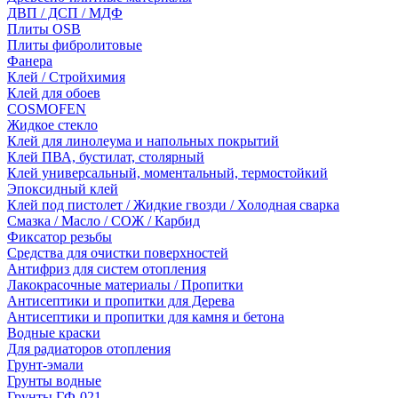
ДВП / ДСП / МДФ
Плиты OSB
Плиты фибролитовые
Фанера
Клей / Стройхимия
Клей для обоев
COSMOFEN
Жидкое стекло
Клей для линолеума и напольных покрытий
Клей ПВА, бустилат, столярный
Клей универсальный, моментальный, термостойкий
Эпоксидный клей
Клей под пистолет / Жидкие гвозди / Холодная сварка
Смазка / Масло / СОЖ / Карбид
Фиксатор резьбы
Средства для очистки поверхностей
Антифриз для систем отопления
Лакокрасочные материалы / Пропитки
Антисептики и пропитки для Дерева
Антисептики и пропитки для камня и бетона
Водные краски
Для радиаторов отопления
Грунт-эмали
Грунты водные
Грунты ГФ-021