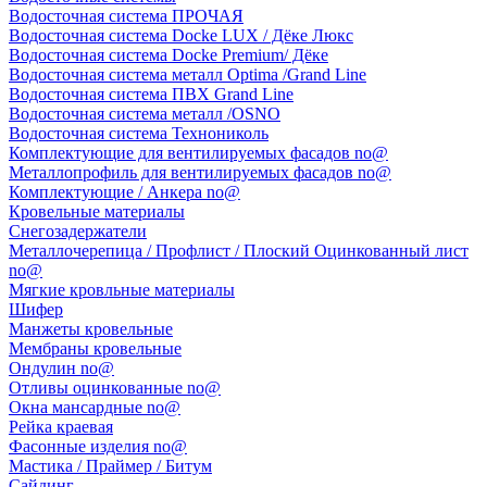
Водосточная система ПРОЧАЯ
Водосточная система Docke LUX / Дёке Люкс
Водосточная система Docke Premium/ Дёке
Водосточная система металл Optima /Grand Line
Водосточная система ПВХ Grand Line
Водосточная система металл /OSNO
Водосточная система Технониколь
Комплектующие для вентилируемых фасадов no@
Металлопрофиль для вентилируемых фасадов no@
Комплектующие / Анкера no@
Кровельные материалы
Снегозадержатели
Металлочерепица / Профлист / Плоский Оцинкованный лист
no@
Мягкие кровльные материалы
Шифер
Манжеты кровельные
Мембраны кровельные
Ондулин no@
Отливы оцинкованные no@
Окна мансардные no@
Рейка краевая
Фасонные изделия no@
Мастика / Праймер / Битум
Сайдинг