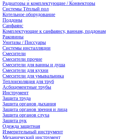
Радиаторы и комплектующие / Конвекторы
Системы Тёплый пол
Котельное оборудование
Поддоны
Санфаянс
Комплектующие к санфаянсу, ваннам, поддонам
Раковины
Унитазы / Писсуары
Системы инсталляции
Смесители
Смесители прочие
Смесители для ванны и душа
Смесители для кухни
Смесители для умывальника
Теплоизоляция для труб
Асбоцементные трубы
Инструмент
Защита труда
Защита органов дыхания
Защита органов зрения и лица
Защита органов слуха
Защита рук
Одежда защитная
Измерительный инструмент
Механический инструмент