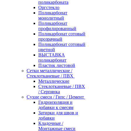
поликарбоната
Оргстекло
Поликарбонат
монолитный
Поликарбонат
профилированный
Поликарбонат сотовый
прозрачный
Поликарбонат сотовый
цветной
ВЫСТАВКА
поликарбонат
Пластик листовой
Сетки металлические /
Стеклотканевые / ПВХ
Металлические
Стеклотканевые / ПВХ
/ Серпянка
Сухие смеси / Гипс / Цемент
Гидроизоляция и
добавки к смесям
Затирки для швов и
добавки
Кладочные /
Монтажные смеси