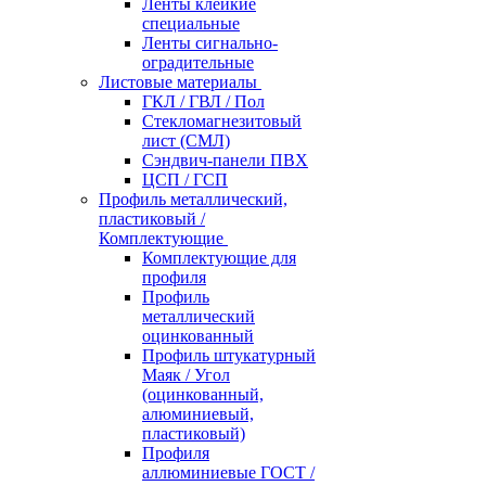
Ленты клейкие
специальные
Ленты сигнально-
оградительные
Листовые материалы
ГКЛ / ГВЛ / Пол
Стекломагнезитовый
лист (СМЛ)
Сэндвич-панели ПВХ
ЦСП / ГСП
Профиль металлический,
пластиковый /
Комплектующие
Комплектующие для
профиля
Профиль
металлический
оцинкованный
Профиль штукатурный
Маяк / Угол
(оцинкованный,
алюминиевый,
пластиковый)
Профиля
аллюминиевые ГОСТ /