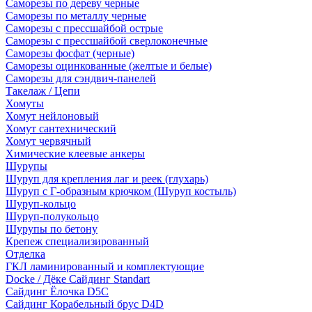
Саморезы по дереву черные
Саморезы по металлу черные
Саморезы с прессшайбой острые
Саморезы с прессшайбой сверлоконечные
Саморезы фосфат (черные)
Саморезы оцинкованные (желтые и белые)
Саморезы для сэндвич-панелей
Такелаж / Цепи
Хомуты
Хомут нейлоновый
Хомут сантехнический
Хомут червячный
Химические клеевые анкеры
Шурупы
Шуруп для крепления лаг и реек (глухарь)
Шуруп с Г-образным крючком (Шуруп костыль)
Шуруп-кольцо
Шуруп-полукольцо
Шурупы по бетону
Крепеж специализированный
Отделка
ГКЛ ламинированный и комплектующие
Docke / Дёке Сайдинг Standart
Сайдинг Ёлочка D5C
Сайдинг Корабельный брус D4D