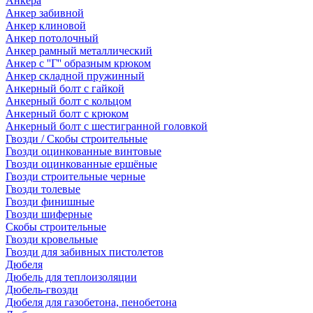
Анкера
Анкер забивной
Анкер клиновой
Анкер потолочный
Анкер рамный металлический
Анкер с ''Г'' образным крюком
Анкер складной пружинный
Анкерный болт с гайкой
Анкерный болт с кольцом
Анкерный болт с крюком
Анкерный болт с шестигранной головкой
Гвозди / Скобы строительные
Гвозди оцинкованные винтовые
Гвозди оцинкованные ершёные
Гвозди строительные черные
Гвозди толевые
Гвозди финишные
Гвозди шиферные
Скобы строительные
Гвозди кровельные
Гвозди для забивных пистолетов
Дюбеля
Дюбель для теплоизоляции
Дюбель-гвозди
Дюбеля для газобетона, пенобетона