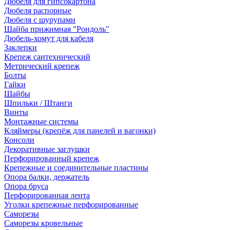
Дюбеля для гипсокартона
Дюбеля распорные
Дюбеля с шурупами
Шайба прижимная "Рондоль"
Дюбель-хомут для кабеля
Заклепки
Крепеж сантехнический
Метрический крепеж
Болты
Гайки
Шайбы
Шпильки / Штанги
Винты
Монтажные системы
Кляймеры (крепёж для панелей и вагонки)
Консоли
Декоративные заглушки
Перфорированный крепеж
Крепежные и соединительные пластины
Опора балки, держатель
Опора бруса
Перфорированная лента
Уголки крепежные перфорированные
Саморезы
Саморезы кровельные