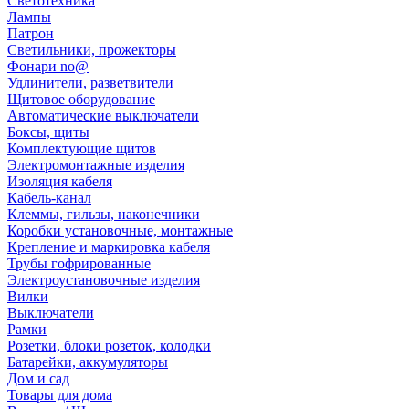
Светотехника
Лампы
Патрон
Светильники, прожекторы
Фонари no@
Удлинители, разветвители
Щитовое оборудование
Автоматические выключатели
Боксы, щиты
Комплектующие щитов
Электромонтажные изделия
Изоляция кабеля
Кабель-канал
Клеммы, гильзы, наконечники
Коробки установочные, монтажные
Крепление и маркировка кабеля
Трубы гофрированные
Электроустановочные изделия
Вилки
Выключатели
Рамки
Розетки, блоки розеток, колодки
Батарейки, аккумуляторы
Дом и сад
Товары для дома