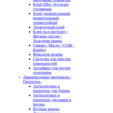
Клей ПВА, бустилат,
столярный
Клей универсальный,
моментальный,
термостойкий
Эпоксидный клей
Клей под пистолет /
Жидкие гвозди /
Холодная сварка
Смазка / Масло / СОЖ /
Карбид
Фиксатор резьбы
Средства для очистки
поверхностей
Антифриз для систем
отопления
Лакокрасочные материалы /
Пропитки
Антисептики и
пропитки для Дерева
Антисептики и
пропитки для камня и
бетона
Водные краски