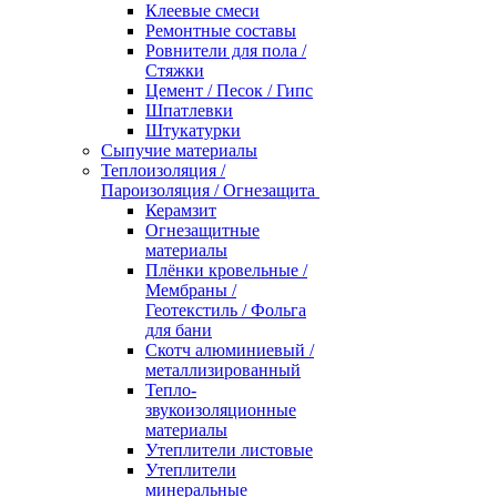
Клеевые смеси
Ремонтные составы
Ровнители для пола /
Стяжки
Цемент / Песок / Гипс
Шпатлевки
Штукатурки
Сыпучие материалы
Теплоизоляция /
Пароизоляция / Огнезащита
Керамзит
Огнезащитные
материалы
Плёнки кровельные /
Мембраны /
Геотекстиль / Фольга
для бани
Скотч алюминиевый /
металлизированный
Тепло-
звукоизоляционные
материалы
Утеплители листовые
Утеплители
минеральные