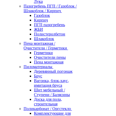
Лука
Пазогребень ПГП / Газоблок /
Шлакоблок / Кирпич
Газоблок
Кирпич
ПГП пазогребень
ЖБИ
Полистеролбетон
Шлакоблок
Пена монтажная /
Очистители / Герметики
Герметики
Очистители пены
Пена монтажная
Пиломатериалы
Деревянный погонаж
Брус
Вагонка, блок-хаус,
имитация бруса
Щит мебельный /
Ступени / Балясины
Доска для пола,
строительная
Поликарбонат / Оргстекло
Комплектующие для