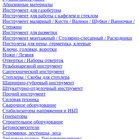
Абразивные материалы
Инструмент для газобетона
Инструмент для работы с кафелем и стеклом
Инструмент малярный / Кисти / Валики / Шубки / Ванночки /
Стержни
Инструмент для разметки
Инструмент монтажный / Столярно-слесарный / Расходники
Пистолеты для пены, герметика, клеевые
Ключи, головки, воротки
Ножи / Лезвия
Отвертки / Наборы отверток
Резьбонарезной инструмент
Сантехнический инструмент
Степлеры / Скобы для степлера
Шарнирно-губцевый инструмент
Штукатурно-отделочный инструмент
Прочий инструмент
Силовая техника
Сварочное оборудование
Стабилизаторы напряжения и ИБП
Генераторы
Строительное оборудование
Бетоносмесители
Стремянки, лестницы, леса
Тепловые пушки, Тепловентиляторы