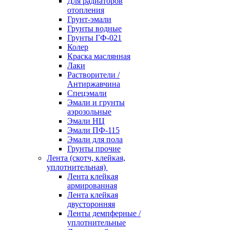
Для радиаторов
отопления
Грунт-эмали
Грунты водные
Грунты ГФ-021
Колер
Краска маслянная
Лаки
Растворители /
Антиржавчина
Спецэмали
Эмали и грунты
аэрозольные
Эмали НЦ
Эмали ПФ-115
Эмали для пола
Грунты прочие
Лента (скотч, клейкая,
уплотнительная)
Лента клейкая
армированная
Лента клейкая
двусторонняя
Ленты демпферные /
уплотнительные