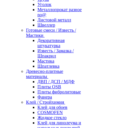
Уголок
Металлопрокат разное
no@
Листовой металл
Швеллер
Готовые смеси / Известь /
Мастики
Декоративная
штукатурка
Известь / Замазка /
Шпакрил
Мастика
Шпатлевка
Древесно-плитные
материалы
ДВП / ДСП / МДФ
Плиты OSB
Плиты фибролитовые
Фанера
Клей / Стройхимия
Клей для обоев
COSMOFEN
Жидкое стекло
Клей для линолеума и
напольных покрытий