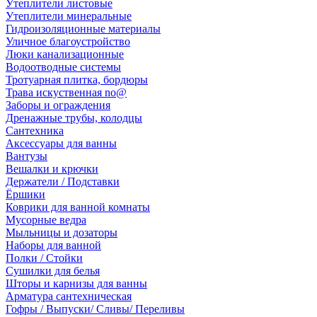
Утеплители листовые
Утеплители минеральные
Гидроизоляционные материалы
Уличное благоустройство
Люки канализационные
Водоотводные системы
Тротуарная плитка, бордюры
Трава искуственная no@
Заборы и ограждения
Дренажные трубы, колодцы
Сантехника
Аксессуары для ванны
Вантузы
Вешалки и крючки
Держатели / Подставки
Ёршики
Коврики для ванной комнаты
Мусорные ведра
Мыльницы и дозаторы
Наборы для ванной
Полки / Стойки
Сушилки для белья
Шторы и карнизы для ванны
Арматура сантехническая
Гофры / Выпуски/ Сливы/ Переливы