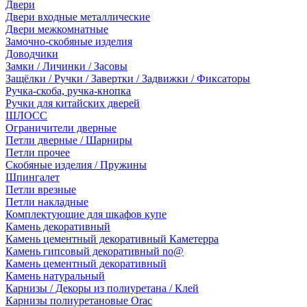
Двери
Двери входные металлические
Двери межкомнатные
Замочно-скобяные изделия
Доводчики
Замки / Личинки / Засовы
Защёлки / Ручки / Завертки / Задвижки / Фиксаторы
Ручка-скоба, ручка-кнопка
Ручки для китайских дверей
ШЛОСС
Ограничители дверные
Петли дверные / Шарниры
Петли прочее
Скобяные изделия / Пружины
Шпингалет
Петли врезные
Петли накладные
Комплектующие для шкафов купе
Камень декоративный
Камень цементный декоративный Каметерра
Камень гипсовый декоративный no@
Камень цементный декоративный
Камень натуральный
Карнизы / Декоры из полиуретана / Клей
Карнизы полиуретановые Orac