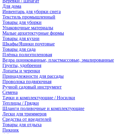
Веревки / Шпагат
Для дома
Инвентарь для уборки снега
Текстиль промышленный
Товары для уборки
Упаковочные материалы
Малые архитектурные формы
Товары для кухни
Шкафы/Ящики почтовые
Товары для сада
Плёнка полиэтиленовая
Ведра оцинкованные, пластмассовые, эмалированные
Грунты, удобрения
Лопаты и черенки
Принадлежности для рассады
Проволока подвязочная
Ручной садовый инструмент
Семена
Тачки и комплектующие / Носилки
Теплицы / Грядки
Шланги поливочные и комплектующие
Лески для триммеров
Средства от вредителей
Товары для отдыха
Пикник