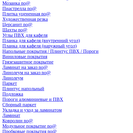
Мозаика no@
Пиастрелла no@
Плитка уцененная no@
Художественная резка
Церсанит no@
Шахты no@
Углы ПВХ для кафеля
Планка для кафеля (внутренний угол)
Планка для кафеля (наружный угол)
Напольные покрытия / Плинтус ПВХ / Пороги
Виниловые покрытия
Грязезащитное покрытие
Ламинат на заказ no@
Линолеум на заказ no@
Линолеум
Паркет
Плинтус напольный
Подложка
Пороги алюминиевые и ПВХ
Сборный паркет
Укладка и уход за ламинатом
Ламинат
Ковролин no@
Модульное покрытие no@
Пробковые покрытия no@