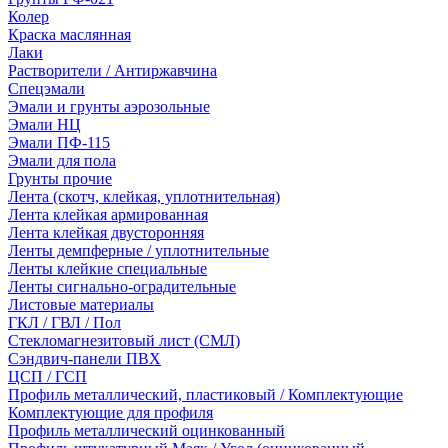
Колер
Краска маслянная
Лаки
Растворители / Антиржавчина
Спецэмали
Эмали и грунты аэрозольные
Эмали НЦ
Эмали ПФ-115
Эмали для пола
Грунты прочие
Лента (скотч, клейкая, уплотнительная)
Лента клейкая армированная
Лента клейкая двусторонняя
Ленты демпферные / уплотнительные
Ленты клейкие специальные
Ленты сигнально-оградительные
Листовые материалы
ГКЛ / ГВЛ / Пол
Стекломагнезитовый лист (СМЛ)
Сэндвич-панели ПВХ
ЦСП / ГСП
Профиль металлический, пластиковый / Комплектующие
Комплектующие для профиля
Профиль металлический оцинкованный