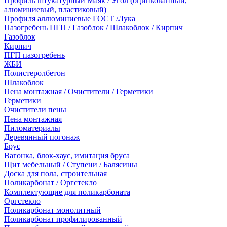
Профиль штукатурный Маяк / Угол (оцинкованный,
алюминиевый, пластиковый)
Профиля аллюминиевые ГОСТ /Лука
Пазогребень ПГП / Газоблок / Шлакоблок / Кирпич
Газоблок
Кирпич
ПГП пазогребень
ЖБИ
Полистеролбетон
Шлакоблок
Пена монтажная / Очистители / Герметики
Герметики
Очистители пены
Пена монтажная
Пиломатериалы
Деревянный погонаж
Брус
Вагонка, блок-хаус, имитация бруса
Щит мебельный / Ступени / Балясины
Доска для пола, строительная
Поликарбонат / Оргстекло
Комплектующие для поликарбоната
Оргстекло
Поликарбонат монолитный
Поликарбонат профилированный