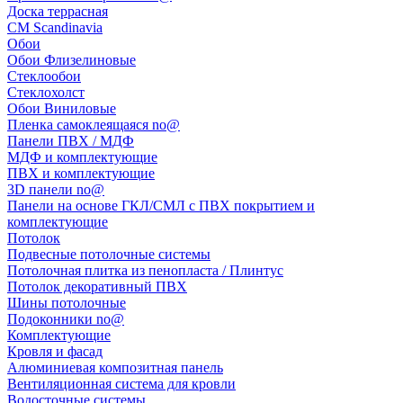
Доска террасная
CM Scandinavia
Обои
Обои Флизелиновые
Стеклообои
Стеклохолст
Обои Виниловые
Пленка самоклеящаяся no@
Панели ПВХ / МДФ
МДФ и комплектующие
ПВХ и комплектующие
3D панели no@
Панели на основе ГКЛ/СМЛ с ПВХ покрытием и
комплектующие
Потолок
Подвесные потолочные системы
Потолочная плитка из пенопласта / Плинтус
Потолок декоративный ПВХ
Шины потолочные
Подоконники no@
Комплектующие
Кровля и фасад
Алюминиевая композитная панель
Вентиляционная система для кровли
Водосточные системы