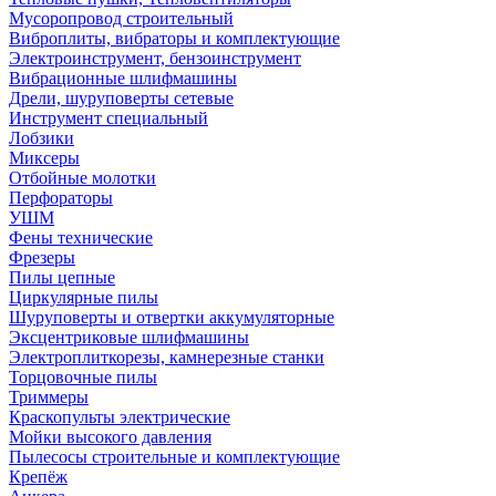
Мусоропровод строительный
Виброплиты, вибраторы и комплектующие
Электроинструмент, бензоинструмент
Вибрационные шлифмашины
Дрели, шуруповерты сетевые
Инструмент специальный
Лобзики
Миксеры
Отбойные молотки
Перфораторы
УШМ
Фены технические
Фрезеры
Пилы цепные
Циркулярные пилы
Шуруповерты и отвертки аккумуляторные
Эксцентриковые шлифмашины
Электроплиткорезы, камнерезные станки
Торцовочные пилы
Триммеры
Краскопульты электрические
Мойки высокого давления
Пылесосы строительные и комплектующие
Крепёж