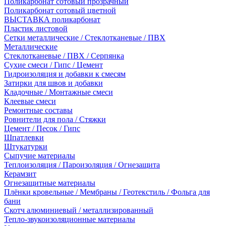
Поликарбонат сотовый прозрачный
Поликарбонат сотовый цветной
ВЫСТАВКА поликарбонат
Пластик листовой
Сетки металлические / Стеклотканевые / ПВХ
Металлические
Стеклотканевые / ПВХ / Серпянка
Сухие смеси / Гипс / Цемент
Гидроизоляция и добавки к смесям
Затирки для швов и добавки
Кладочные / Монтажные смеси
Клеевые смеси
Ремонтные составы
Ровнители для пола / Стяжки
Цемент / Песок / Гипс
Шпатлевки
Штукатурки
Сыпучие материалы
Теплоизоляция / Пароизоляция / Огнезащита
Керамзит
Огнезащитные материалы
Плёнки кровельные / Мембраны / Геотекстиль / Фольга для
бани
Скотч алюминиевый / металлизированный
Тепло-звукоизоляционные материалы