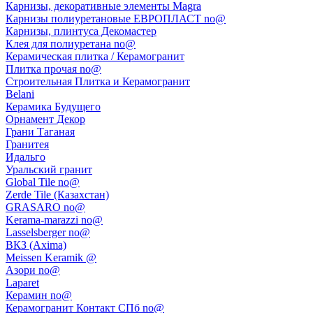
Карнизы, декоративные элементы Magra
Карнизы полиуретановые ЕВРОПЛАСТ no@
Карнизы, плинтуса Декомастер
Клея для полиуретана no@
Керамическая плитка / Керамогранит
Плитка прочая no@
Строительная Плитка и Керамогранит
Belani
Керамика Будущего
Орнамент Декор
Грани Таганая
Гранитея
Идальго
Уральский гранит
Global Tile no@
Zerde Tile (Казахстан)
GRASARO no@
Kerama-marazzi no@
Lasselsberger no@
ВКЗ (Axima)
Meissen Keramik @
Азори no@
Laparet
Керамин no@
Керамогранит Контакт СПб no@